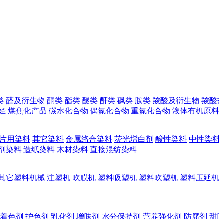
类
醛及衍生物
酮类
酯类
醚类
酐类
砜类
胺类
羧酸及衍生物
羧酸
烃
煤焦化产品
碳水化合物
偶氮化合物
重氮化合物
液体有机原料
片用染料
其它染料
金属络合染料
荧光增白剂
酸性染料
中性染
剂染料
造纸染料
木材染料
直接混纺染料
其它塑料机械
注塑机
吹膜机
塑料吸塑机
塑料吹塑机
塑料压延机
着色剂
护色剂
乳化剂
增味剂
水分保持剂
营养强化剂
防腐剂
甜