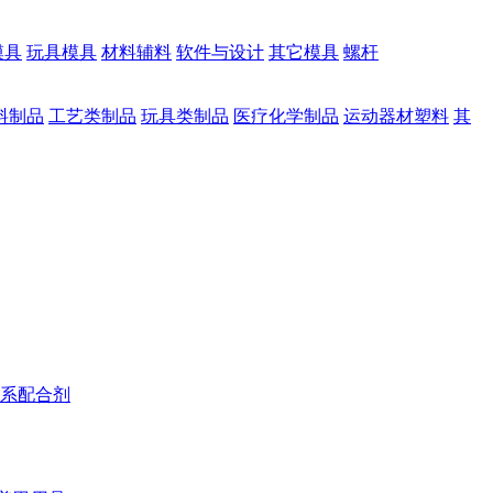
模具
玩具模具
材料辅料
软件与设计
其它模具
螺杆
料制品
工艺类制品
玩具类制品
医疗化学制品
运动器材塑料
其
系配合剂