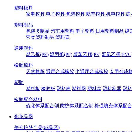
塑料模具
家电模具
电子模具
包装模具
航空模具
机电模具
建
塑料制品
包装类制品
汽车用塑料
电子塑料
日用塑料制品
建
它类塑料制品
塑料管
通用塑料
聚乙烯(PE)
聚丙烯(PP)
聚苯乙稀(PS)
聚氯乙稀(PVC
橡胶原料
天然橡胶
通用合成橡胶
半通用合成橡胶
专用合成
塑胶
塑料板
橡胶板
塑料棒
塑料网
塑料丝
塑料容器
塑料
橡胶配合材料
硫化体系配合剂
防护体系配合剂
补强填充体系配合
化妆品网
美容护肤产品(成品区)