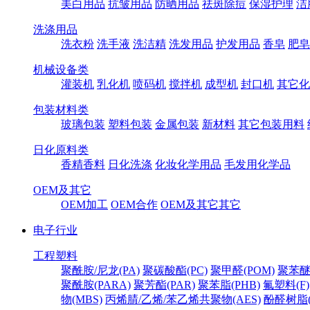
美白用品
抗皱用品
防晒用品
祛斑除痘
保湿护理
洁
洗涤用品
洗衣粉
洗手液
洗洁精
洗发用品
护发用品
香皂
肥皂
机械设备类
灌装机
乳化机
喷码机
搅拌机
成型机
封口机
其它化
包装材料类
玻璃包装
塑料包装
金属包装
新材料
其它包装用料
日化原料类
香精香料
日化洗涤
化妆化学用品
毛发用化学品
OEM及其它
OEM加工
OEM合作
OEM及其它其它
电子行业
工程塑料
聚酰胺/尼龙(PA)
聚碳酸酯(PC)
聚甲醛(POM)
聚苯醚
聚酰胺(PARA)
聚芳酯(PAR)
聚苯脂(PHB)
氟塑料(F)
物(MBS)
丙烯腈/乙烯/苯乙烯共聚物(AES)
酚醛树脂(