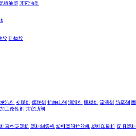
无版油墨
其它油墨
漆
物胶
矿物胶
发泡剂
交联剂
偶联剂
抗静电剂
润滑剂
脱模剂
流滴剂
防霉剂
固
加工改性剂
其它助剂
料真空吸塑机
塑料制袋机
塑料圆织拉丝机
塑料印刷机
废旧塑料