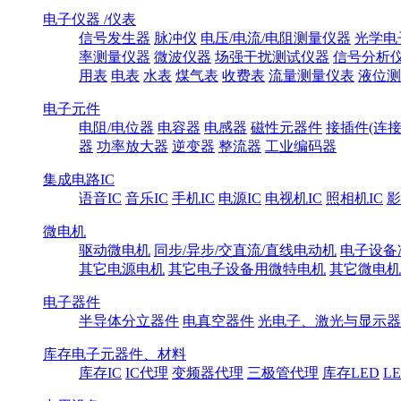
电子仪器 /仪表
信号发生器
脉冲仪
电压/电流/电阻测量仪器
光学电
率测量仪器
微波仪器
场强干扰测试仪器
信号分析
用表
电表
水表
煤气表
收费表
流量测量仪表
液位测
电子元件
电阻/电位器
电容器
电感器
磁性元器件
接插件(连接
器
功率放大器
逆变器
整流器
工业编码器
集成电路IC
语音IC
音乐IC
手机IC
电源IC
电视机IC
照相机IC
影
微电机
驱动微电机
同步/异步/交直流/直线电动机
电子设备
其它电源电机
其它电子设备用微特电机
其它微电机
电子器件
半导体分立器件
电真空器件
光电子、激光与显示器
库存电子元器件、材料
库存IC
IC代理
变频器代理
三极管代理
库存LED
L