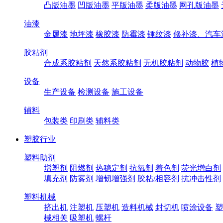
凸版油墨
凹版油墨
平版油墨
柔版油墨
网孔版油墨
油漆
金属漆
地坪漆
橡胶漆
防霉漆
锤纹漆
修补漆、汽车
胶粘剂
合成系胶粘剂
天然系胶粘剂
无机胶粘剂
动物胶
植
设备
生产设备
检测设备
施工设备
辅料
包装类
印刷类
辅料类
塑胶行业
塑料助剂
增塑剂
阻燃剂
热稳定剂
抗氧剂
着色剂
荧光增白剂
填充剂
防雾剂
增韧增强剂
胶粘/相容剂
抗冲击性剂
塑料机械
挤出机
注塑机
压塑机
造料机械
封切机
喷涂设备
塑
械相关
吸塑机
螺杆