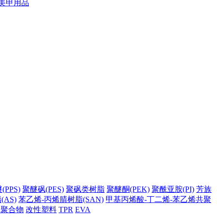
美甲用品
PPS)
聚醚砜(PES)
聚砜类树脂
聚醚酮(PEK)
聚酰亚胺(PI)
芳族
AS)
苯乙烯-丙烯腈树脂(SAN)
甲基丙烯酸-丁二烯-苯乙烯共聚
它聚合物
改性塑料
TPR
EVA