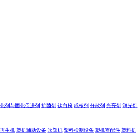
化剂与固化促进剂
抗菌剂
钛白粉
成核剂
分散剂
光亮剂
消光剂
再生机
塑机辅助设备
吹塑机
塑料检测设备
塑机零配件
塑料机