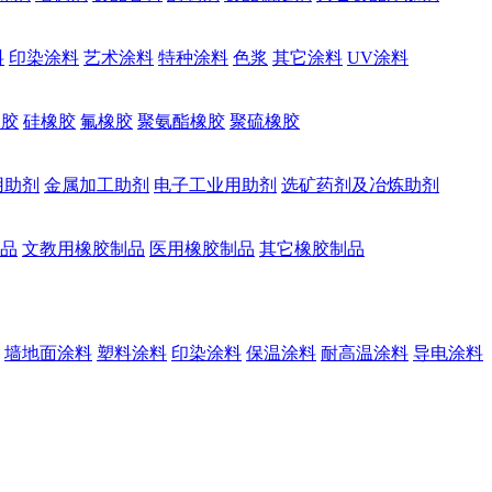
料
印染涂料
艺术涂料
特种涂料
色浆
其它涂料
UV涂料
橡胶
硅橡胶
氟橡胶
聚氨酯橡胶
聚硫橡胶
用助剂
金属加工助剂
电子工业用助剂
选矿药剂及冶炼助剂
品
文教用橡胶制品
医用橡胶制品
其它橡胶制品
墙地面涂料
塑料涂料
印染涂料
保温涂料
耐高温涂料
导电涂料