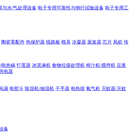
境与水/气处理设备
电子专用可靠性与例行试验设备
电子专用工
陶瓷零配件
热保护器
线路板
模具
冷凝器
蒸发器
芯片
风机
传
/电热锅
打蛋器
冰淇淋机
食物垃圾处理机
榨汁机/搅拌机
豆浆
房电器
风扇
电熨斗
除湿机/抽湿机
干手器
电热毯
氧气机
灭蚊器/灭蚊
设备