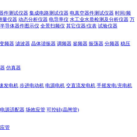
器件测试仪器
集成电路测试仪器
电真空器件测试仪器
时间/频
测量仪器
动态分析仪器
电导率仪
水工业水质检测及分析仪器
万
半导体器件图示仪
全景扫频仪
其它仪器/仪表
试验仪器
变频器
滤波器
晶体谐振器
调频器
鉴频器
振荡器
分频器
稳压
器
仿真器
速发电机
步进电动机
电源电机
交直流发电机
手摇发电/充电机
电源适配器
场效应管
可控硅(晶闸管)
应管