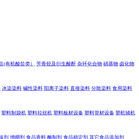
盐(有机酸盐类）
芳香烃及衍生酸酐
杂环化合物
硝基物
卤化物
料
冰染染料
碱性染料
阳离子染料
直接染料
分散染料
食用染料
塑料制袋机
塑料拉丝机
塑料板材设备
塑料管材设备
塑机辅机
味剂
增稠剂
食品香料
酶制剂
食品稳定剂
其它食品添加剂