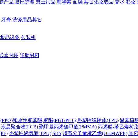
肤产品
眼部护理
男士用品
精华素
面膜
其它化妆成品
香水
彩妆
牙膏
洗涤用品其它
妆品设备
包装机
纸盒包装
辅助材料
(PPO)和改性聚苯醚
聚酯(PBT/PET)
热塑性弹性体(TPE)
聚苯硫醚(
液晶聚合物(LCP)
聚甲基丙烯酸甲酯(PMMA)
丙烯腈-苯乙烯树脂(
PF)
热塑性聚氨酯(TPU)
SBS
超高分子量聚乙烯(UHMWPE)
其