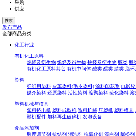
采购
供应
发布产品
全部商品分类
化工行业
有机化工原料
烷烃及衍生物
烯烃及衍生物
炔烃及衍生物
醇类
酚
有机化工原料其它
有机中间体
酸类
醌类
腈类
脂环
染料
纤维用染料
皮革染料(毛皮染料)
涂料印花浆
电影胶
媒介染料
还原染料
活性染料
缩聚染料
硫化染料
溶
塑料机械与模具
塑料挤出机
塑料成型机
造料机械
压塑机
塑料模具
塑机配件
加料再生破碎机
发泡设备
食品添加剂
酸度调节剂
抗结剂
消泡剂
抗氧化剂
漂白剂
膨松剂