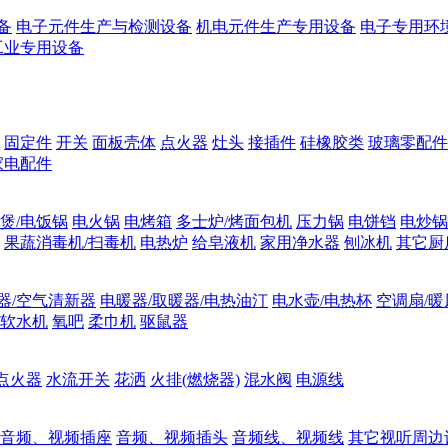
备
电子元件生产与检测设备
机电元件生产专用设备
电子专用环
工业专用设备
固定件
开关
面板壳体
点火器
灶头
接插件
硅橡胶类
玻璃零配件
家电配件
煲/电饭锅
电火锅
电烤箱
多士炉/烤面包机
压力锅
电饼铛
电炒锅
果蔬消毒机/扫毒机
电热炉
给皂液机
家用净水器
刨冰机
其它厨
器/空气清新器
电暖器/取暖器/电热油汀
电水壶/电热杯
空调扇/暖
软水机
氧吧
柔巾机
驱鼠器
点火器
水流开关
花洒
火排(燃烧器)
混水阀
电源线
音频、视频插座
音频、视频插头
音频线、视频线
其它视听周边