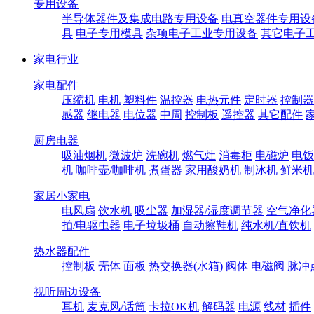
专用设备
半导体器件及集成电路专用设备
电真空器件专用设
具
电子专用模具
杂项电子工业专用设备
其它电子
家电行业
家电配件
压缩机
电机
塑料件
温控器
电热元件
定时器
控制器
感器
继电器
电位器
中周
控制板
遥控器
其它配件
厨房电器
吸油烟机
微波炉
洗碗机
燃气灶
消毒柜
电磁炉
电饭
机
咖啡壶/咖啡机
煮蛋器
家用酸奶机
制冰机
鲜米机
家居小家电
电风扇
饮水机
吸尘器
加湿器/湿度调节器
空气净化
拍/电驱虫器
电子垃圾桶
自动擦鞋机
纯水机/直饮机
热水器配件
控制板
壳体
面板
热交换器(水箱)
阀体
电磁阀
脉冲
视听周边设备
耳机
麦克风/话筒
卡拉OK机
解码器
电源
线材
插件