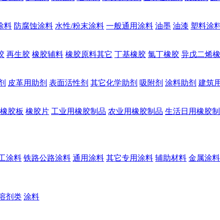
涂料
防腐蚀涂料
水性/粉末涂料
一般通用涂料
油墨
油漆
塑料涂
胶
再生胶
橡胶辅料
橡胶原料其它
丁基橡胶
氯丁橡胶
异戊二烯
剂
皮革用助剂
表面活性剂
其它化学助剂
吸附剂
涂料助剂
建筑
橡胶板
橡胶片
工业用橡胶制品
农业用橡胶制品
生活日用橡胶制
工涂料
铁路公路涂料
通用涂料
其它专用涂料
辅助材料
金属涂料
溶剂类
涂料