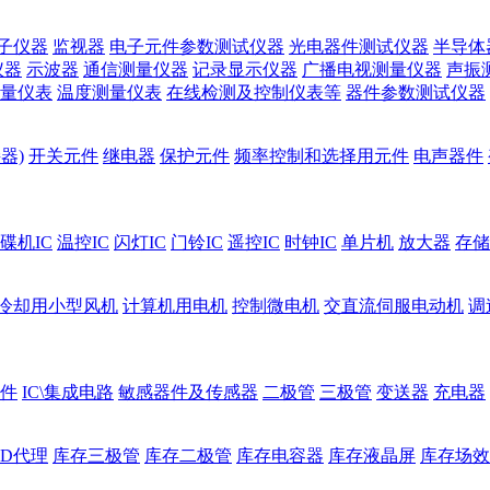
子仪器
监视器
电子元件参数测试仪器
光电器件测试仪器
半导体
仪器
示波器
通信测量仪器
记录显示仪器
广播电视测量仪器
声振
量仪表
温度测量仪表
在线检测及控制仪表等
器件参数测试仪器
器)
开关元件
继电器
保护元件
频率控制和选择用元件
电声器件
碟机IC
温控IC
闪灯IC
门铃IC
遥控IC
时钟IC
单片机
放大器
存储
冷却用小型风机
计算机用电机
控制微电机
交直流伺服电动机
调
件
IC\集成电路
敏感器件及传感器
二极管
三极管
变送器
充电器
ED代理
库存三极管
库存二极管
库存电容器
库存液晶屏
库存场效