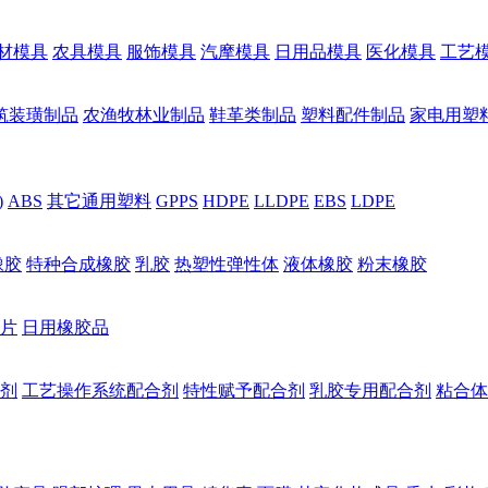
材模具
农具模具
服饰模具
汽摩模具
日用品模具
医化模具
工艺
筑装璜制品
农渔牧林业制品
鞋革类制品
塑料配件制品
家电用塑
)
ABS
其它通用塑料
GPPS
HDPE
LLDPE
EBS
LDPE
橡胶
特种合成橡胶
乳胶
热塑性弹性体
液体橡胶
粉末橡胶
片
日用橡胶品
剂
工艺操作系统配合剂
特性赋予配合剂
乳胶专用配合剂
粘合体