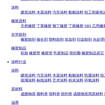
涂料
建筑涂料
木器涂料
汽车涂料
船舶涂料
轻工和家电
橡胶原料
天然橡胶
丁苯橡胶
顺丁橡胶
丁腈橡胶
SBS
乙丙橡
化学助剂
橡胶助剂
催化剂
塑料助剂
添加剂
印染助剂
水处理
橡胶制品
轮胎
橡胶带
橡胶管
乳胶制品
密封圈
橡胶制品其它
涂料行业
涂料
建筑涂料
汽车涂料
木器涂料
船舶涂料
防腐涂料
轻
玻璃涂料
标线涂料
艺术涂料
粉末涂料
环氧涂料
原材料
成膜物质
颜料类
填料类
助剂类
成膜物质用原材料
油墨