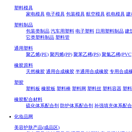
塑料模具
家电模具
电子模具
包装模具
航空模具
机电模具
建
塑料制品
包装类制品
汽车用塑料
电子塑料
日用塑料制品
建
它类塑料制品
塑料管
通用塑料
聚乙烯(PE)
聚丙烯(PP)
聚苯乙稀(PS)
聚氯乙稀(PVC
橡胶原料
天然橡胶
通用合成橡胶
半通用合成橡胶
专用合成
塑胶
塑料板
橡胶板
塑料棒
塑料网
塑料丝
塑料容器
塑料
橡胶配合材料
硫化体系配合剂
防护体系配合剂
补强填充体系配合
化妆品网
美容护肤产品(成品区)