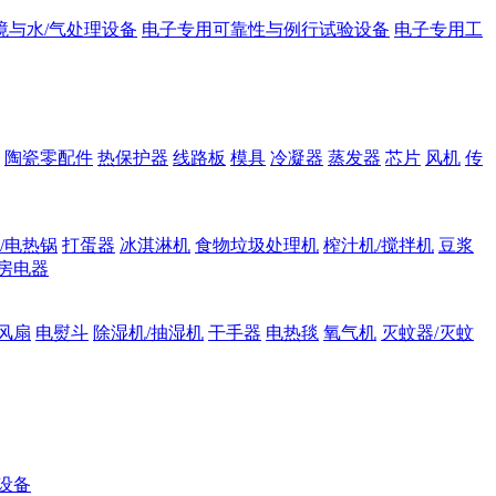
境与水/气处理设备
电子专用可靠性与例行试验设备
电子专用工
陶瓷零配件
热保护器
线路板
模具
冷凝器
蒸发器
芯片
风机
传
/电热锅
打蛋器
冰淇淋机
食物垃圾处理机
榨汁机/搅拌机
豆浆
房电器
风扇
电熨斗
除湿机/抽湿机
干手器
电热毯
氧气机
灭蚊器/灭蚊
设备