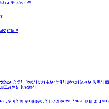
无版油墨
其它油墨
漆
物胶
矿物胶
发泡剂
交联剂
偶联剂
抗静电剂
润滑剂
脱模剂
流滴剂
防霉剂
固
加工改性剂
其它助剂
料真空吸塑机
塑料制袋机
塑料圆织拉丝机
塑料印刷机
废旧塑料