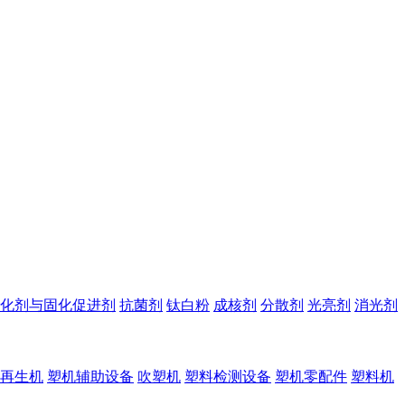
化剂与固化促进剂
抗菌剂
钛白粉
成核剂
分散剂
光亮剂
消光剂
再生机
塑机辅助设备
吹塑机
塑料检测设备
塑机零配件
塑料机