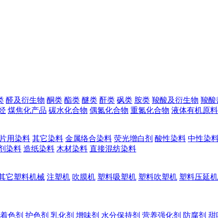
类
醛及衍生物
酮类
酯类
醚类
酐类
砜类
胺类
羧酸及衍生物
羧酸
烃
煤焦化产品
碳水化合物
偶氮化合物
重氮化合物
液体有机原料
片用染料
其它染料
金属络合染料
荧光增白剂
酸性染料
中性染
剂染料
造纸染料
木材染料
直接混纺染料
其它塑料机械
注塑机
吹膜机
塑料吸塑机
塑料吹塑机
塑料压延机
着色剂
护色剂
乳化剂
增味剂
水分保持剂
营养强化剂
防腐剂
甜