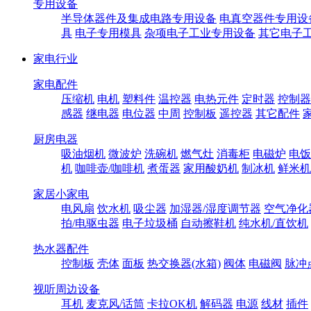
专用设备
半导体器件及集成电路专用设备
电真空器件专用设
具
电子专用模具
杂项电子工业专用设备
其它电子
家电行业
家电配件
压缩机
电机
塑料件
温控器
电热元件
定时器
控制器
感器
继电器
电位器
中周
控制板
遥控器
其它配件
厨房电器
吸油烟机
微波炉
洗碗机
燃气灶
消毒柜
电磁炉
电饭
机
咖啡壶/咖啡机
煮蛋器
家用酸奶机
制冰机
鲜米机
家居小家电
电风扇
饮水机
吸尘器
加湿器/湿度调节器
空气净化
拍/电驱虫器
电子垃圾桶
自动擦鞋机
纯水机/直饮机
热水器配件
控制板
壳体
面板
热交换器(水箱)
阀体
电磁阀
脉冲
视听周边设备
耳机
麦克风/话筒
卡拉OK机
解码器
电源
线材
插件