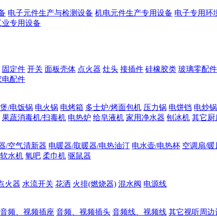
备
电子元件生产与检测设备
机电元件生产专用设备
电子专用环
工业专用设备
固定件
开关
面板壳体
点火器
灶头
接插件
硅橡胶类
玻璃零配件
家电配件
煲/电饭锅
电火锅
电烤箱
多士炉/烤面包机
压力锅
电饼铛
电炒锅
果蔬消毒机/扫毒机
电热炉
给皂液机
家用净水器
刨冰机
其它厨
器/空气清新器
电暖器/取暖器/电热油汀
电水壶/电热杯
空调扇/暖
软水机
氧吧
柔巾机
驱鼠器
点火器
水流开关
花洒
火排(燃烧器)
混水阀
电源线
音频、视频插座
音频、视频插头
音频线、视频线
其它视听周边