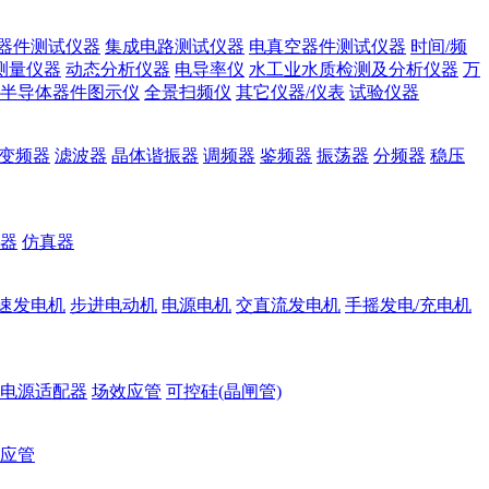
器件测试仪器
集成电路测试仪器
电真空器件测试仪器
时间/频
测量仪器
动态分析仪器
电导率仪
水工业水质检测及分析仪器
万
半导体器件图示仪
全景扫频仪
其它仪器/仪表
试验仪器
变频器
滤波器
晶体谐振器
调频器
鉴频器
振荡器
分频器
稳压
器
仿真器
速发电机
步进电动机
电源电机
交直流发电机
手摇发电/充电机
电源适配器
场效应管
可控硅(晶闸管)
应管