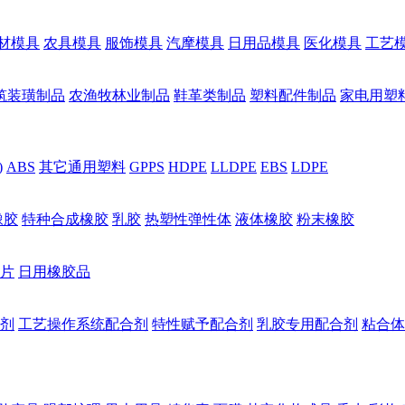
材模具
农具模具
服饰模具
汽摩模具
日用品模具
医化模具
工艺
筑装璜制品
农渔牧林业制品
鞋革类制品
塑料配件制品
家电用塑
)
ABS
其它通用塑料
GPPS
HDPE
LLDPE
EBS
LDPE
橡胶
特种合成橡胶
乳胶
热塑性弹性体
液体橡胶
粉末橡胶
片
日用橡胶品
剂
工艺操作系统配合剂
特性赋予配合剂
乳胶专用配合剂
粘合体