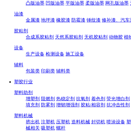
凸版油墨
凹版油墨
平版油墨
柔版油墨
网孔版油墨
油漆
金属漆
地坪漆
橡胶漆
防霉漆
锤纹漆
修补漆、汽车
胶粘剂
合成系胶粘剂
天然系胶粘剂
无机胶粘剂
动物胶
植
设备
生产设备
检测设备
施工设备
辅料
包装类
印刷类
辅料类
塑胶行业
塑料助剂
增塑剂
阻燃剂
热稳定剂
抗氧剂
着色剂
荧光增白剂
填充剂
防雾剂
增韧增强剂
胶粘/相容剂
抗冲击性剂
塑料机械
挤出机
注塑机
压塑机
造料机械
封切机
喷涂设备
塑
械相关
吸塑机
螺杆