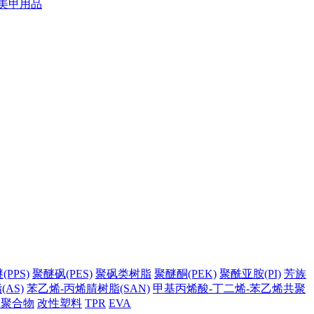
美甲用品
PPS)
聚醚砜(PES)
聚砜类树脂
聚醚酮(PEK)
聚酰亚胺(PI)
芳族
AS)
苯乙烯-丙烯腈树脂(SAN)
甲基丙烯酸-丁二烯-苯乙烯共聚
它聚合物
改性塑料
TPR
EVA