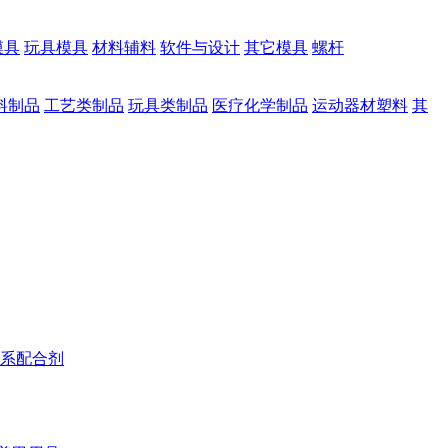
模具
玩具模具
材料辅料
软件与设计
其它模具
螺杆
料制品
工艺类制品
玩具类制品
医疗化学制品
运动器材塑料
其
系配合剂