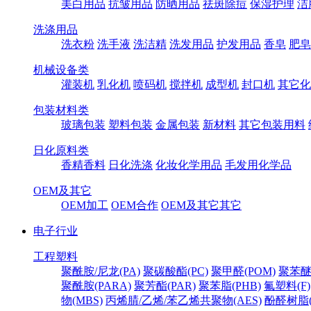
美白用品
抗皱用品
防晒用品
祛斑除痘
保湿护理
洁
洗涤用品
洗衣粉
洗手液
洗洁精
洗发用品
护发用品
香皂
肥皂
机械设备类
灌装机
乳化机
喷码机
搅拌机
成型机
封口机
其它化
包装材料类
玻璃包装
塑料包装
金属包装
新材料
其它包装用料
日化原料类
香精香料
日化洗涤
化妆化学用品
毛发用化学品
OEM及其它
OEM加工
OEM合作
OEM及其它其它
电子行业
工程塑料
聚酰胺/尼龙(PA)
聚碳酸酯(PC)
聚甲醛(POM)
聚苯醚
聚酰胺(PARA)
聚芳酯(PAR)
聚苯脂(PHB)
氟塑料(F)
物(MBS)
丙烯腈/乙烯/苯乙烯共聚物(AES)
酚醛树脂(