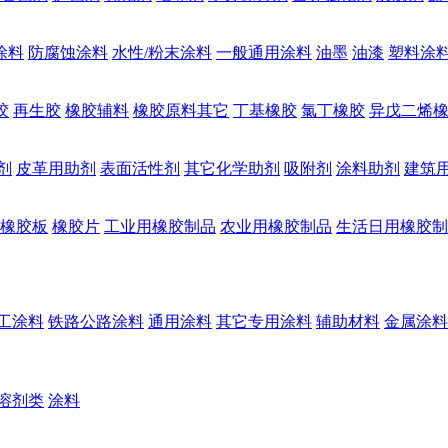
涂料
防腐蚀涂料
水性/粉末涂料
一般通用涂料
油墨
油漆
塑料涂
胶
再生胶
橡胶辅料
橡胶原料其它
丁基橡胶
氯丁橡胶
异戊二烯
剂
皮革用助剂
表面活性剂
其它化学助剂
吸附剂
涂料助剂
建筑
橡胶板
橡胶片
工业用橡胶制品
农业用橡胶制品
生活日用橡胶制
工涂料
铁路公路涂料
通用涂料
其它专用涂料
辅助材料
金属涂料
溶剂类
涂料