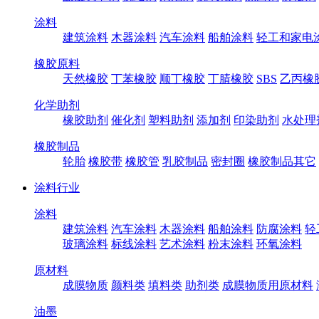
涂料
建筑涂料
木器涂料
汽车涂料
船舶涂料
轻工和家电
橡胶原料
天然橡胶
丁苯橡胶
顺丁橡胶
丁腈橡胶
SBS
乙丙橡
化学助剂
橡胶助剂
催化剂
塑料助剂
添加剂
印染助剂
水处理
橡胶制品
轮胎
橡胶带
橡胶管
乳胶制品
密封圈
橡胶制品其它
涂料行业
涂料
建筑涂料
汽车涂料
木器涂料
船舶涂料
防腐涂料
轻
玻璃涂料
标线涂料
艺术涂料
粉末涂料
环氧涂料
原材料
成膜物质
颜料类
填料类
助剂类
成膜物质用原材料
油墨