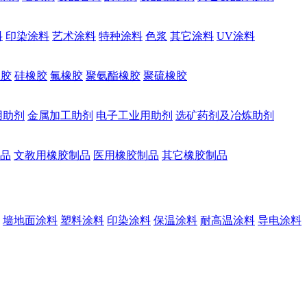
料
印染涂料
艺术涂料
特种涂料
色浆
其它涂料
UV涂料
橡胶
硅橡胶
氟橡胶
聚氨酯橡胶
聚硫橡胶
用助剂
金属加工助剂
电子工业用助剂
选矿药剂及冶炼助剂
品
文教用橡胶制品
医用橡胶制品
其它橡胶制品
墙地面涂料
塑料涂料
印染涂料
保温涂料
耐高温涂料
导电涂料