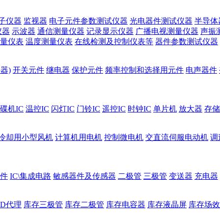
子仪器
监视器
电子元件参数测试仪器
光电器件测试仪器
半导体
仪器
示波器
通信测量仪器
记录显示仪器
广播电视测量仪器
声振
量仪表
温度测量仪表
在线检测及控制仪表等
器件参数测试仪器
器)
开关元件
继电器
保护元件
频率控制和选择用元件
电声器件
碟机IC
温控IC
闪灯IC
门铃IC
遥控IC
时钟IC
单片机
放大器
存储
冷却用小型风机
计算机用电机
控制微电机
交直流伺服电动机
调
件
IC\集成电路
敏感器件及传感器
二极管
三极管
变送器
充电器
ED代理
库存三极管
库存二极管
库存电容器
库存液晶屏
库存场效