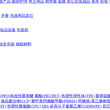
肤产品
眼部护理
男士用品
精华素
面膜
其它化妆成品
香水
彩妆
牙膏
洗涤用品其它
妆品设备
包装机
纸盒包装
辅助材料
(PPO)和改性聚苯醚
聚酯(PBT/PET)
热塑性弹性体(TPE)
聚苯硫醚(
液晶聚合物(LCP)
聚甲基丙烯酸甲酯(PMMA)
丙烯腈-苯乙烯树脂(
PF)
热塑性聚氨酯(TPU)
SBS
超高分子量聚乙烯(UHMWPE)
其