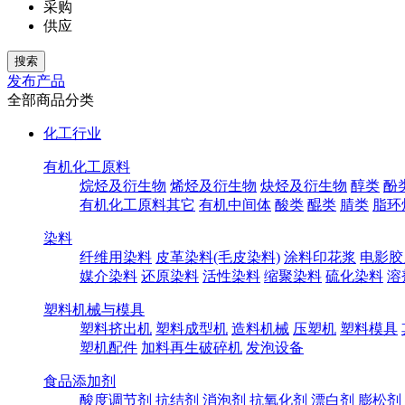
采购
供应
发布产品
全部商品分类
化工行业
有机化工原料
烷烃及衍生物
烯烃及衍生物
炔烃及衍生物
醇类
酚
有机化工原料其它
有机中间体
酸类
醌类
腈类
脂环
染料
纤维用染料
皮革染料(毛皮染料)
涂料印花浆
电影胶
媒介染料
还原染料
活性染料
缩聚染料
硫化染料
溶
塑料机械与模具
塑料挤出机
塑料成型机
造料机械
压塑机
塑料模具
塑机配件
加料再生破碎机
发泡设备
食品添加剂
酸度调节剂
抗结剂
消泡剂
抗氧化剂
漂白剂
膨松剂