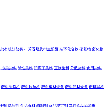
盐(有机酸盐类）
芳香烃及衍生酸酐
杂环化合物
硝基物
卤化物
料
冰染染料
碱性染料
阳离子染料
直接染料
分散染料
食用染料
塑料制袋机
塑料拉丝机
塑料板材设备
塑料管材设备
塑机辅机
味剂
增稠剂
食品香料
酶制剂
食品稳定剂
其它食品添加剂