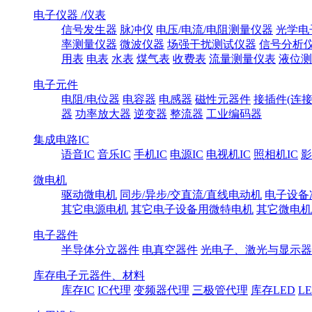
电子仪器 /仪表
信号发生器
脉冲仪
电压/电流/电阻测量仪器
光学电
率测量仪器
微波仪器
场强干扰测试仪器
信号分析
用表
电表
水表
煤气表
收费表
流量测量仪表
液位测
电子元件
电阻/电位器
电容器
电感器
磁性元器件
接插件(连接
器
功率放大器
逆变器
整流器
工业编码器
集成电路IC
语音IC
音乐IC
手机IC
电源IC
电视机IC
照相机IC
影
微电机
驱动微电机
同步/异步/交直流/直线电动机
电子设备
其它电源电机
其它电子设备用微特电机
其它微电机
电子器件
半导体分立器件
电真空器件
光电子、激光与显示器
库存电子元器件、材料
库存IC
IC代理
变频器代理
三极管代理
库存LED
L