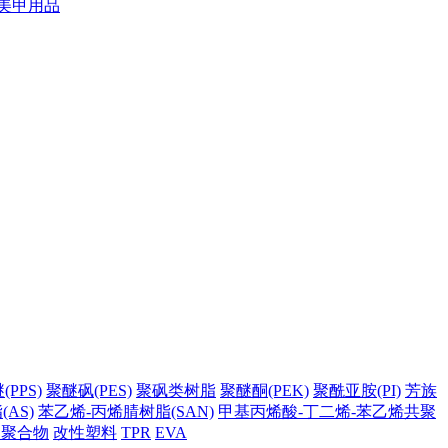
美甲用品
PPS)
聚醚砜(PES)
聚砜类树脂
聚醚酮(PEK)
聚酰亚胺(PI)
芳族
AS)
苯乙烯-丙烯腈树脂(SAN)
甲基丙烯酸-丁二烯-苯乙烯共聚
它聚合物
改性塑料
TPR
EVA