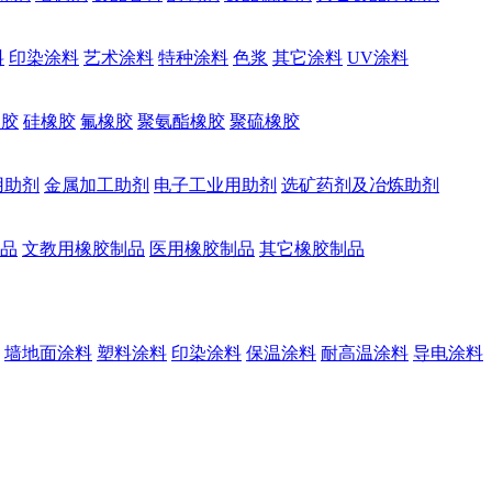
料
印染涂料
艺术涂料
特种涂料
色浆
其它涂料
UV涂料
橡胶
硅橡胶
氟橡胶
聚氨酯橡胶
聚硫橡胶
用助剂
金属加工助剂
电子工业用助剂
选矿药剂及冶炼助剂
品
文教用橡胶制品
医用橡胶制品
其它橡胶制品
墙地面涂料
塑料涂料
印染涂料
保温涂料
耐高温涂料
导电涂料