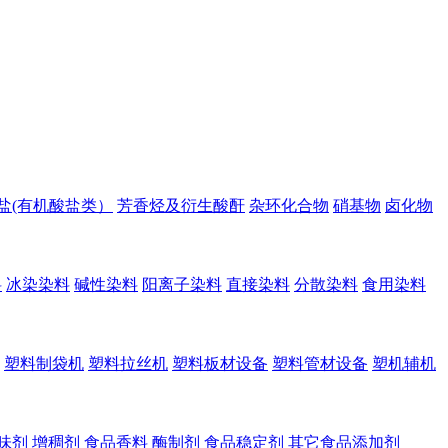
盐(有机酸盐类）
芳香烃及衍生酸酐
杂环化合物
硝基物
卤化物
料
冰染染料
碱性染料
阳离子染料
直接染料
分散染料
食用染料
塑料制袋机
塑料拉丝机
塑料板材设备
塑料管材设备
塑机辅机
味剂
增稠剂
食品香料
酶制剂
食品稳定剂
其它食品添加剂