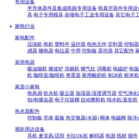
专用设备
半导体器件及集成电路专用设备
电真空器件专用设
具
电子专用模具
杂项电子工业专用设备
其它电子
家电行业
家电配件
压缩机
电机
塑料件
温控器
电热元件
定时器
控制器
感器
继电器
电位器
中周
控制板
遥控器
其它配件
厨房电器
吸油烟机
微波炉
洗碗机
燃气灶
消毒柜
电磁炉
电饭
机
咖啡壶/咖啡机
煮蛋器
家用酸奶机
制冰机
鲜米机
家居小家电
电风扇
饮水机
吸尘器
加湿器/湿度调节器
空气净化
拍/电驱虫器
电子垃圾桶
自动擦鞋机
纯水机/直饮机
热水器配件
控制板
壳体
面板
热交换器(水箱)
阀体
电磁阀
脉冲
视听周边设备
耳机
麦克风/话筒
卡拉OK机
解码器
电源
线材
插件