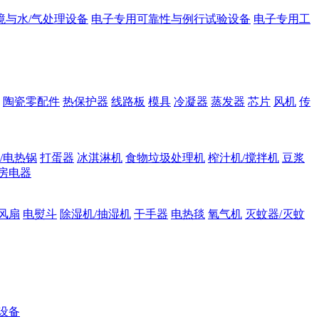
境与水/气处理设备
电子专用可靠性与例行试验设备
电子专用工
陶瓷零配件
热保护器
线路板
模具
冷凝器
蒸发器
芯片
风机
传
/电热锅
打蛋器
冰淇淋机
食物垃圾处理机
榨汁机/搅拌机
豆浆
房电器
风扇
电熨斗
除湿机/抽湿机
干手器
电热毯
氧气机
灭蚊器/灭蚊
设备