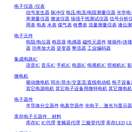
电子仪器 /仪表
信号发生器
脉冲仪
电压/电流/电阻测量仪器
光学电
率测量仪器
微波仪器
场强干扰测试仪器
信号分析
用表
电表
水表
煤气表
收费表
流量测量仪表
液位测
电子元件
电阻/电位器
电容器
电感器
磁性元器件
接插件(连接
器
功率放大器
逆变器
整流器
工业编码器
集成电路IC
语音IC
音乐IC
手机IC
电源IC
电视机IC
照相机IC
影
微电机
驱动微电机
同步/异步/交直流/直线电动机
电子设备
其它电源电机
其它电子设备用微特电机
其它微电机
电子器件
半导体分立器件
电真空器件
光电子、激光与显示器
库存电子元器件、材料
库存IC
IC代理
变频器代理
三极管代理
库存LED
L