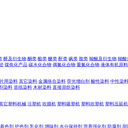
类
醛及衍生物
酮类
酯类
醚类
酐类
砜类
胺类
羧酸及衍生物
羧酸
烃
煤焦化产品
碳水化合物
偶氮化合物
重氮化合物
液体有机原料
片用染料
其它染料
金属络合染料
荧光增白剂
酸性染料
中性染
剂染料
造纸染料
木材染料
直接混纺染料
其它塑料机械
注塑机
吹膜机
塑料吸塑机
塑料吹塑机
塑料压延机
着色剂
护色剂
乳化剂
增味剂
水分保持剂
营养强化剂
防腐剂
甜