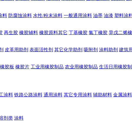
涂料
防腐蚀涂料
水性/粉末涂料
一般通用涂料
油墨
油漆
塑料涂
胶
再生胶
橡胶辅料
橡胶原料其它
丁基橡胶
氯丁橡胶
异戊二烯
剂
皮革用助剂
表面活性剂
其它化学助剂
吸附剂
涂料助剂
建筑
橡胶板
橡胶片
工业用橡胶制品
农业用橡胶制品
生活日用橡胶制
工涂料
铁路公路涂料
通用涂料
其它专用涂料
辅助材料
金属涂料
溶剂类
涂料