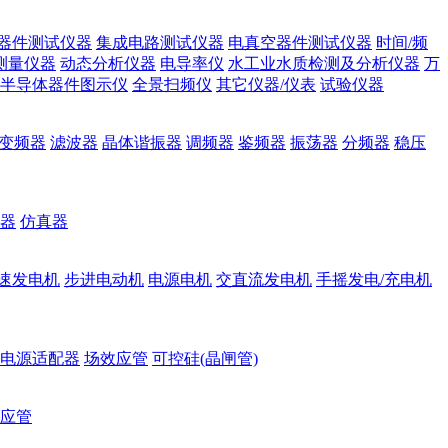
器件测试仪器
集成电路测试仪器
电真空器件测试仪器
时间/频
测量仪器
动态分析仪器
电导率仪
水工业水质检测及分析仪器
万
半导体器件图示仪
全景扫频仪
其它仪器/仪表
试验仪器
变频器
滤波器
晶体谐振器
调频器
鉴频器
振荡器
分频器
稳压
器
仿真器
速发电机
步进电动机
电源电机
交直流发电机
手摇发电/充电机
电源适配器
场效应管
可控硅(晶闸管)
应管