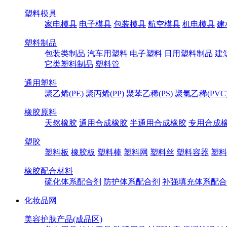
塑料模具
家电模具
电子模具
包装模具
航空模具
机电模具
建
塑料制品
包装类制品
汽车用塑料
电子塑料
日用塑料制品
建
它类塑料制品
塑料管
通用塑料
聚乙烯(PE)
聚丙烯(PP)
聚苯乙稀(PS)
聚氯乙稀(PVC
橡胶原料
天然橡胶
通用合成橡胶
半通用合成橡胶
专用合成
塑胶
塑料板
橡胶板
塑料棒
塑料网
塑料丝
塑料容器
塑料
橡胶配合材料
硫化体系配合剂
防护体系配合剂
补强填充体系配合
化妆品网
美容护肤产品(成品区)