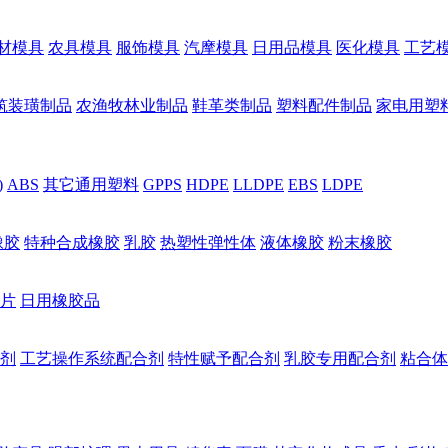
材模具
农具模具
服饰模具
汽摩模具
日用品模具
医化模具
工艺
筑装璜制品
农渔牧林业制品
鞋革类制品
塑料配件制品
家电用塑
)
ABS
其它通用塑料
GPPS
HDPE
LLDPE
EBS
LDPE
橡胶
特种合成橡胶
乳胶
热塑性弹性体
液体橡胶
粉末橡胶
片
日用橡胶品
剂
工艺操作系统配合剂
特性赋予配合剂
乳胶专用配合剂
粘合体