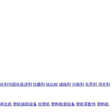
化剂与固化促进剂
抗菌剂
钛白粉
成核剂
分散剂
光亮剂
消光剂
再生机
塑机辅助设备
吹塑机
塑料检测设备
塑机零配件
塑料机