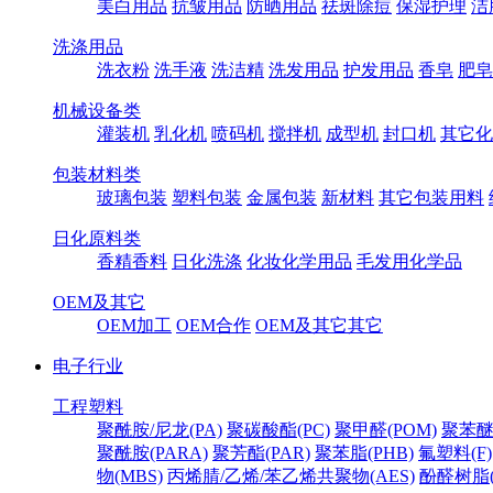
美白用品
抗皱用品
防晒用品
祛斑除痘
保湿护理
洁
洗涤用品
洗衣粉
洗手液
洗洁精
洗发用品
护发用品
香皂
肥皂
机械设备类
灌装机
乳化机
喷码机
搅拌机
成型机
封口机
其它化
包装材料类
玻璃包装
塑料包装
金属包装
新材料
其它包装用料
日化原料类
香精香料
日化洗涤
化妆化学用品
毛发用化学品
OEM及其它
OEM加工
OEM合作
OEM及其它其它
电子行业
工程塑料
聚酰胺/尼龙(PA)
聚碳酸酯(PC)
聚甲醛(POM)
聚苯醚
聚酰胺(PARA)
聚芳酯(PAR)
聚苯脂(PHB)
氟塑料(F)
物(MBS)
丙烯腈/乙烯/苯乙烯共聚物(AES)
酚醛树脂(