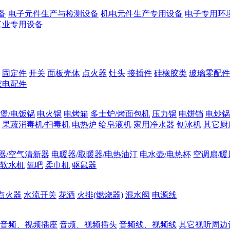
备
电子元件生产与检测设备
机电元件生产专用设备
电子专用环
工业专用设备
固定件
开关
面板壳体
点火器
灶头
接插件
硅橡胶类
玻璃零配件
家电配件
煲/电饭锅
电火锅
电烤箱
多士炉/烤面包机
压力锅
电饼铛
电炒锅
果蔬消毒机/扫毒机
电热炉
给皂液机
家用净水器
刨冰机
其它厨
器/空气清新器
电暖器/取暖器/电热油汀
电水壶/电热杯
空调扇/暖
软水机
氧吧
柔巾机
驱鼠器
点火器
水流开关
花洒
火排(燃烧器)
混水阀
电源线
音频、视频插座
音频、视频插头
音频线、视频线
其它视听周边