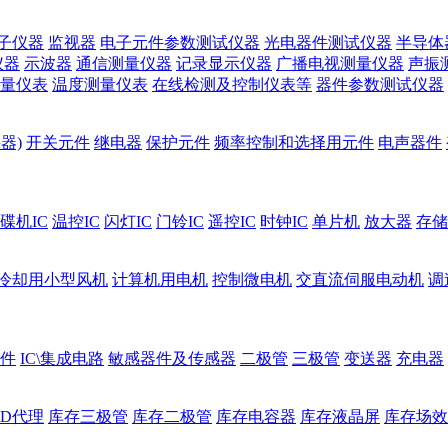
子仪器
监视器
电子元件参数测试仪器
光电器件测试仪器
半导体
仪器
示波器
通信测量仪器
记录显示仪器
广播电视测量仪器
声振
量仪表
温度测量仪表
在线检测及控制仪表等
器件参数测试仪器
器)
开关元件
继电器
保护元件
频率控制和选择用元件
电声器件
碟机IC
温控IC
闪灯IC
门铃IC
遥控IC
时钟IC
单片机
放大器
存储
冷却用小型风机
计算机用电机
控制微电机
交直流伺服电动机
调
件
IC\集成电路
敏感器件及传感器
二极管
三极管
变送器
充电器
ED代理
库存三极管
库存二极管
库存电容器
库存液晶屏
库存场效