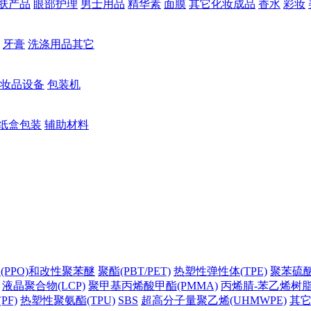
肤产品
眼部护理
男士用品
精华素
面膜
其它化妆成品
香水
彩妆
牙膏
洗涤用品其它
妆品设备
包装机
纸盒包装
辅助材料
(PPO)和改性聚苯醚
聚酯(PBT/PET)
热塑性弹性体(TPE)
聚苯硫醚(
液晶聚合物(LCP)
聚甲基丙烯酸甲酯(PMMA)
丙烯腈-苯乙烯树脂(
PF)
热塑性聚氨酯(TPU)
SBS
超高分子量聚乙烯(UHMWPE)
其