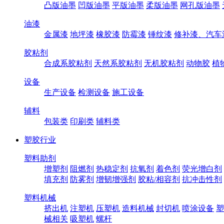
凸版油墨
凹版油墨
平版油墨
柔版油墨
网孔版油墨
油漆
金属漆
地坪漆
橡胶漆
防霉漆
锤纹漆
修补漆、汽车
胶粘剂
合成系胶粘剂
天然系胶粘剂
无机胶粘剂
动物胶
植
设备
生产设备
检测设备
施工设备
辅料
包装类
印刷类
辅料类
塑胶行业
塑料助剂
增塑剂
阻燃剂
热稳定剂
抗氧剂
着色剂
荧光增白剂
填充剂
防雾剂
增韧增强剂
胶粘/相容剂
抗冲击性剂
塑料机械
挤出机
注塑机
压塑机
造料机械
封切机
喷涂设备
塑
械相关
吸塑机
螺杆