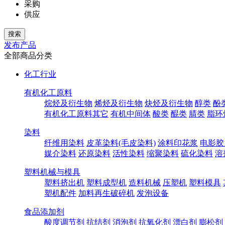
采购
供应
发布产品
全部商品分类
化工行业
有机化工原料
烷烃及衍生物
烯烃及衍生物
炔烃及衍生物
醇类
酚
有机化工原料其它
有机中间体
酸类
醌类
腈类
脂环
染料
纤维用染料
皮革染料(毛皮染料)
涂料印花浆
电影胶
媒介染料
还原染料
活性染料
缩聚染料
硫化染料
溶
塑料机械与模具
塑料挤出机
塑料成型机
造料机械
压塑机
塑料模具
塑机配件
加料再生破碎机
发泡设备
食品添加剂
酸度调节剂
抗结剂
消泡剂
抗氧化剂
漂白剂
膨松剂