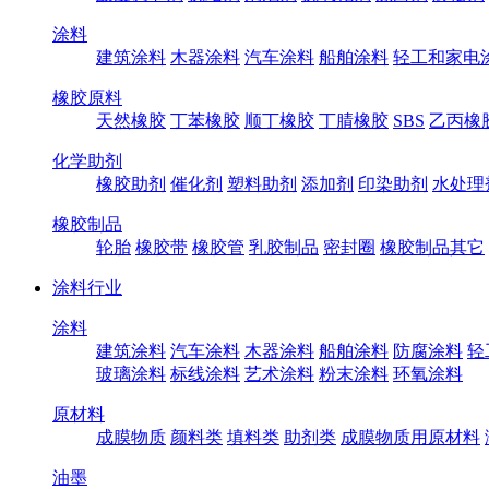
涂料
建筑涂料
木器涂料
汽车涂料
船舶涂料
轻工和家电
橡胶原料
天然橡胶
丁苯橡胶
顺丁橡胶
丁腈橡胶
SBS
乙丙橡
化学助剂
橡胶助剂
催化剂
塑料助剂
添加剂
印染助剂
水处理
橡胶制品
轮胎
橡胶带
橡胶管
乳胶制品
密封圈
橡胶制品其它
涂料行业
涂料
建筑涂料
汽车涂料
木器涂料
船舶涂料
防腐涂料
轻
玻璃涂料
标线涂料
艺术涂料
粉末涂料
环氧涂料
原材料
成膜物质
颜料类
填料类
助剂类
成膜物质用原材料
油墨