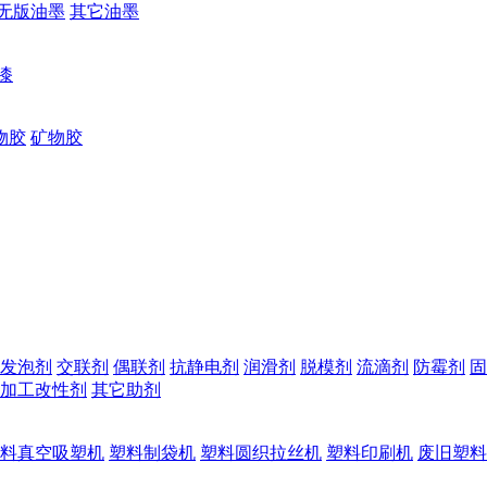
无版油墨
其它油墨
漆
物胶
矿物胶
发泡剂
交联剂
偶联剂
抗静电剂
润滑剂
脱模剂
流滴剂
防霉剂
固
加工改性剂
其它助剂
料真空吸塑机
塑料制袋机
塑料圆织拉丝机
塑料印刷机
废旧塑料