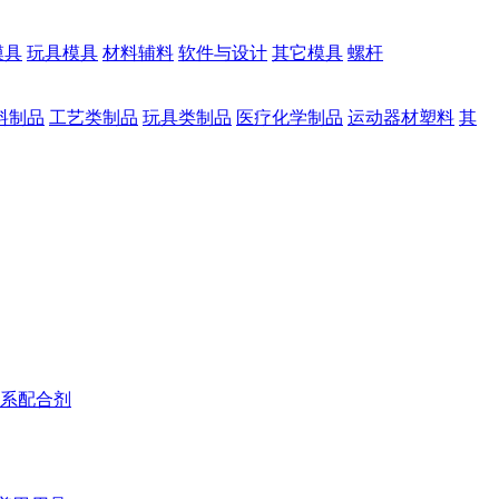
模具
玩具模具
材料辅料
软件与设计
其它模具
螺杆
料制品
工艺类制品
玩具类制品
医疗化学制品
运动器材塑料
其
系配合剂