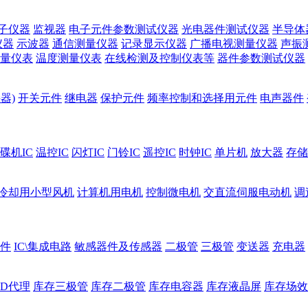
子仪器
监视器
电子元件参数测试仪器
光电器件测试仪器
半导体
仪器
示波器
通信测量仪器
记录显示仪器
广播电视测量仪器
声振
量仪表
温度测量仪表
在线检测及控制仪表等
器件参数测试仪器
器)
开关元件
继电器
保护元件
频率控制和选择用元件
电声器件
碟机IC
温控IC
闪灯IC
门铃IC
遥控IC
时钟IC
单片机
放大器
存储
冷却用小型风机
计算机用电机
控制微电机
交直流伺服电动机
调
件
IC\集成电路
敏感器件及传感器
二极管
三极管
变送器
充电器
ED代理
库存三极管
库存二极管
库存电容器
库存液晶屏
库存场效