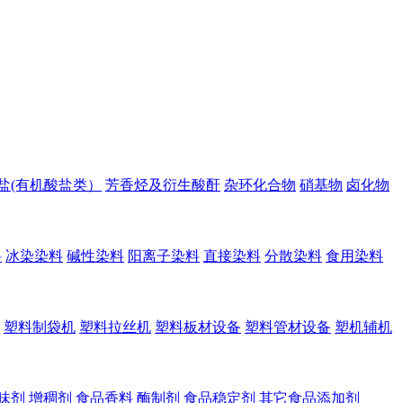
盐(有机酸盐类）
芳香烃及衍生酸酐
杂环化合物
硝基物
卤化物
料
冰染染料
碱性染料
阳离子染料
直接染料
分散染料
食用染料
塑料制袋机
塑料拉丝机
塑料板材设备
塑料管材设备
塑机辅机
味剂
增稠剂
食品香料
酶制剂
食品稳定剂
其它食品添加剂