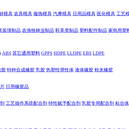
材模具
农具模具
服饰模具
汽摩模具
日用品模具
医化模具
工艺
筑装璜制品
农渔牧林业制品
鞋革类制品
塑料配件制品
家电用塑
)
ABS
其它通用塑料
GPPS
HDPE
LLDPE
EBS
LDPE
橡胶
特种合成橡胶
乳胶
热塑性弹性体
液体橡胶
粉末橡胶
片
日用橡胶品
剂
工艺操作系统配合剂
特性赋予配合剂
乳胶专用配合剂
粘合体