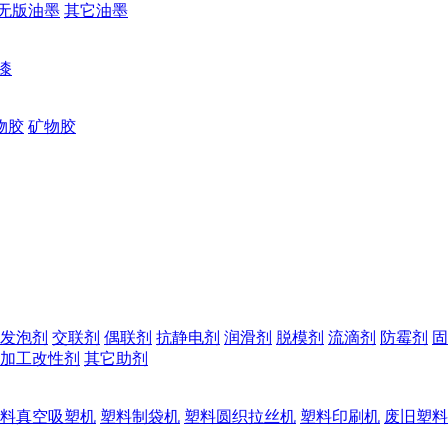
无版油墨
其它油墨
漆
物胶
矿物胶
发泡剂
交联剂
偶联剂
抗静电剂
润滑剂
脱模剂
流滴剂
防霉剂
固
加工改性剂
其它助剂
料真空吸塑机
塑料制袋机
塑料圆织拉丝机
塑料印刷机
废旧塑料