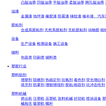
凸版油墨
凹版油墨
平版油墨
柔版油墨
网孔版油墨
油漆
金属漆
地坪漆
橡胶漆
防霉漆
锤纹漆
修补漆、汽车
胶粘剂
合成系胶粘剂
天然系胶粘剂
无机胶粘剂
动物胶
植
设备
生产设备
检测设备
施工设备
辅料
包装类
印刷类
辅料类
塑胶行业
塑料助剂
增塑剂
阻燃剂
热稳定剂
抗氧剂
着色剂
荧光增白剂
填充剂
防雾剂
增韧增强剂
胶粘/相容剂
抗冲击性剂
塑料机械
挤出机
注塑机
压塑机
造料机械
封切机
喷涂设备
塑
械相关
吸塑机
螺杆