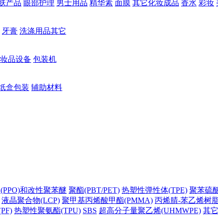
肤产品
眼部护理
男士用品
精华素
面膜
其它化妆成品
香水
彩妆
牙膏
洗涤用品其它
妆品设备
包装机
纸盒包装
辅助材料
(PPO)和改性聚苯醚
聚酯(PBT/PET)
热塑性弹性体(TPE)
聚苯硫醚(
液晶聚合物(LCP)
聚甲基丙烯酸甲酯(PMMA)
丙烯腈-苯乙烯树脂(
PF)
热塑性聚氨酯(TPU)
SBS
超高分子量聚乙烯(UHMWPE)
其