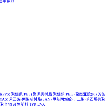
美甲用品
PPS)
聚醚砜(PES)
聚砜类树脂
聚醚酮(PEK)
聚酰亚胺(PI)
芳族
AS)
苯乙烯-丙烯腈树脂(SAN)
甲基丙烯酸-丁二烯-苯乙烯共聚
它聚合物
改性塑料
TPR
EVA