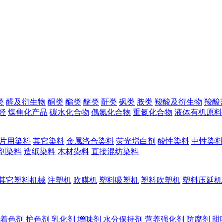
类
醛及衍生物
酮类
酯类
醚类
酐类
砜类
胺类
羧酸及衍生物
羧酸
烃
煤焦化产品
碳水化合物
偶氮化合物
重氮化合物
液体有机原料
片用染料
其它染料
金属络合染料
荧光增白剂
酸性染料
中性染
剂染料
造纸染料
木材染料
直接混纺染料
其它塑料机械
注塑机
吹膜机
塑料吸塑机
塑料吹塑机
塑料压延机
着色剂
护色剂
乳化剂
增味剂
水分保持剂
营养强化剂
防腐剂
甜