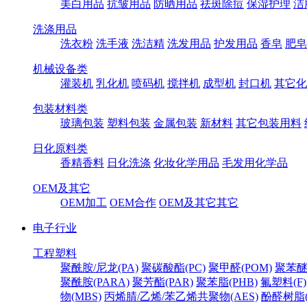
美白用品
抗皱用品
防晒用品
祛斑除痘
保湿护理
洁
洗涤用品
洗衣粉
洗手液
洗洁精
洗发用品
护发用品
香皂
肥皂
机械设备类
灌装机
乳化机
喷码机
搅拌机
成型机
封口机
其它化
包装材料类
玻璃包装
塑料包装
金属包装
新材料
其它包装用料
日化原料类
香精香料
日化洗涤
化妆化学用品
毛发用化学品
OEM及其它
OEM加工
OEM合作
OEM及其它其它
电子行业
工程塑料
聚酰胺/尼龙(PA)
聚碳酸酯(PC)
聚甲醛(POM)
聚苯醚
聚酰胺(PARA)
聚芳酯(PAR)
聚苯脂(PHB)
氟塑料(F)
物(MBS)
丙烯腈/乙烯/苯乙烯共聚物(AES)
酚醛树脂(