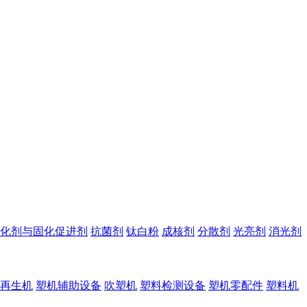
化剂与固化促进剂
抗菌剂
钛白粉
成核剂
分散剂
光亮剂
消光剂
再生机
塑机辅助设备
吹塑机
塑料检测设备
塑机零配件
塑料机