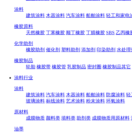
涂料
建筑涂料
木器涂料
汽车涂料
船舶涂料
轻工和家电
橡胶原料
天然橡胶
丁苯橡胶
顺丁橡胶
丁腈橡胶
SBS
乙丙橡
化学助剂
橡胶助剂
催化剂
塑料助剂
添加剂
印染助剂
水处理
橡胶制品
轮胎
橡胶带
橡胶管
乳胶制品
密封圈
橡胶制品其它
涂料行业
涂料
建筑涂料
汽车涂料
木器涂料
船舶涂料
防腐涂料
轻
玻璃涂料
标线涂料
艺术涂料
粉末涂料
环氧涂料
原材料
成膜物质
颜料类
填料类
助剂类
成膜物质用原材料
油墨