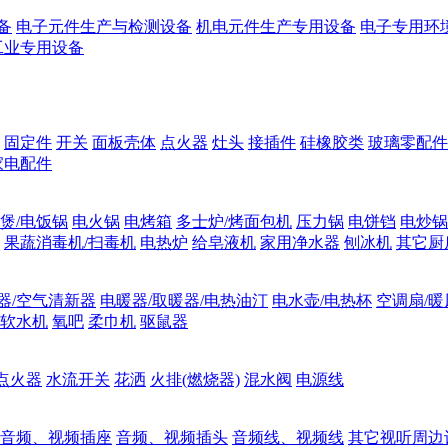
备
电子元件生产与检测设备
机电元件生产专用设备
电子专用环
工业专用设备
固定件
开关
面板壳体
点火器
灶头
接插件
硅橡胶类
玻璃零配件
家电配件
煲/电饭锅
电火锅
电烤箱
多士炉/烤面包机
压力锅
电饼铛
电炒锅
果蔬消毒机/扫毒机
电热炉
给皂液机
家用净水器
刨冰机
其它厨
器/空气清新器
电暖器/取暖器/电热油汀
电水壶/电热杯
空调扇/暖
软水机
氧吧
柔巾机
驱鼠器
点火器
水流开关
花洒
火排(燃烧器)
混水阀
电源线
音频、视频插座
音频、视频插头
音频线、视频线
其它视听周边