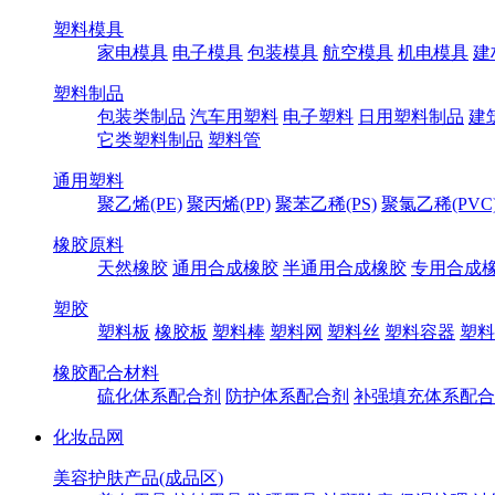
塑料模具
家电模具
电子模具
包装模具
航空模具
机电模具
建
塑料制品
包装类制品
汽车用塑料
电子塑料
日用塑料制品
建
它类塑料制品
塑料管
通用塑料
聚乙烯(PE)
聚丙烯(PP)
聚苯乙稀(PS)
聚氯乙稀(PVC
橡胶原料
天然橡胶
通用合成橡胶
半通用合成橡胶
专用合成
塑胶
塑料板
橡胶板
塑料棒
塑料网
塑料丝
塑料容器
塑料
橡胶配合材料
硫化体系配合剂
防护体系配合剂
补强填充体系配合
化妆品网
美容护肤产品(成品区)