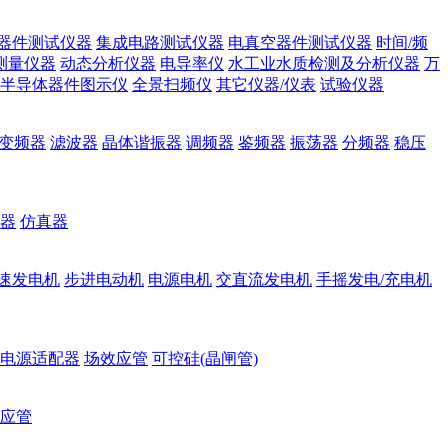
器件测试仪器
集成电路测试仪器
电真空器件测试仪器
时间/频
测量仪器
动态分析仪器
电导率仪
水工业水质检测及分析仪器
万
半导体器件图示仪
全景扫频仪
其它仪器/仪表
试验仪器
变频器
滤波器
晶体谐振器
调频器
鉴频器
振荡器
分频器
稳压
器
仿真器
速发电机
步进电动机
电源电机
交直流发电机
手摇发电/充电机
电源适配器
场效应管
可控硅(晶闸管)
应管