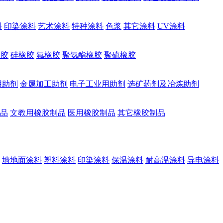
料
印染涂料
艺术涂料
特种涂料
色浆
其它涂料
UV涂料
橡胶
硅橡胶
氟橡胶
聚氨酯橡胶
聚硫橡胶
用助剂
金属加工助剂
电子工业用助剂
选矿药剂及冶炼助剂
品
文教用橡胶制品
医用橡胶制品
其它橡胶制品
墙地面涂料
塑料涂料
印染涂料
保温涂料
耐高温涂料
导电涂料