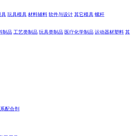
模具
玩具模具
材料辅料
软件与设计
其它模具
螺杆
料制品
工艺类制品
玩具类制品
医疗化学制品
运动器材塑料
其
系配合剂