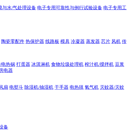
境与水/气处理设备
电子专用可靠性与例行试验设备
电子专用工
陶瓷零配件
热保护器
线路板
模具
冷凝器
蒸发器
芯片
风机
传
/电热锅
打蛋器
冰淇淋机
食物垃圾处理机
榨汁机/搅拌机
豆浆
房电器
风扇
电熨斗
除湿机/抽湿机
干手器
电热毯
氧气机
灭蚊器/灭蚊
设备