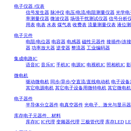
电子仪器 /仪表
信号发生器
脉冲仪
电压/电流/电阻测量仪器
光学电
率测量仪器
微波仪器
场强干扰测试仪器
信号分析
用表
电表
水表
煤气表
收费表
流量测量仪表
液位测
电子元件
电阻/电位器
电容器
电感器
磁性元器件
接插件(连接
器
功率放大器
逆变器
整流器
工业编码器
集成电路IC
语音IC
音乐IC
手机IC
电源IC
电视机IC
照相机IC
影
微电机
驱动微电机
同步/异步/交直流/直线电动机
电子设备
其它电源电机
其它电子设备用微特电机
其它微电机
电子器件
半导体分立器件
电真空器件
光电子、激光与显示器
库存电子元器件、材料
库存IC
IC代理
变频器代理
三极管代理
库存LED
L