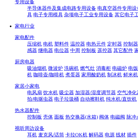
专用设备
半导体器件及集成电路专用设备
电真空器件专用设
具
电子专用模具
杂项电子工业专用设备
其它电子
家电行业
家电配件
压缩机
电机
塑料件
温控器
电热元件
定时器
控制器
感器
继电器
电位器
中周
控制板
遥控器
其它配件
厨房电器
吸油烟机
微波炉
洗碗机
燃气灶
消毒柜
电磁炉
电饭
机
咖啡壶/咖啡机
煮蛋器
家用酸奶机
制冰机
鲜米机
家居小家电
电风扇
饮水机
吸尘器
加湿器/湿度调节器
空气净化
拍/电驱虫器
电子垃圾桶
自动擦鞋机
纯水机/直饮机
热水器配件
控制板
壳体
面板
热交换器(水箱)
阀体
电磁阀
脉冲
视听周边设备
耳机
麦克风/话筒
卡拉OK机
解码器
电源
线材
插件