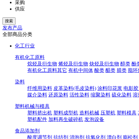
采购
供应
发布产品
全部商品分类
化工行业
有机化工原料
烷烃及衍生物
烯烃及衍生物
炔烃及衍生物
醇类
酚
有机化工原料其它
有机中间体
酸类
醌类
腈类
脂环
染料
纤维用染料
皮革染料(毛皮染料)
涂料印花浆
电影胶
媒介染料
还原染料
活性染料
缩聚染料
硫化染料
溶
塑料机械与模具
塑料挤出机
塑料成型机
造料机械
压塑机
塑料模具
塑机配件
加料再生破碎机
发泡设备
食品添加剂
酸度调节剂
抗结剂
消泡剂
抗氧化剂
漂白剂
膨松剂