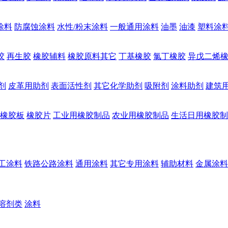
涂料
防腐蚀涂料
水性/粉末涂料
一般通用涂料
油墨
油漆
塑料涂
胶
再生胶
橡胶辅料
橡胶原料其它
丁基橡胶
氯丁橡胶
异戊二烯
剂
皮革用助剂
表面活性剂
其它化学助剂
吸附剂
涂料助剂
建筑
橡胶板
橡胶片
工业用橡胶制品
农业用橡胶制品
生活日用橡胶制
工涂料
铁路公路涂料
通用涂料
其它专用涂料
辅助材料
金属涂料
溶剂类
涂料