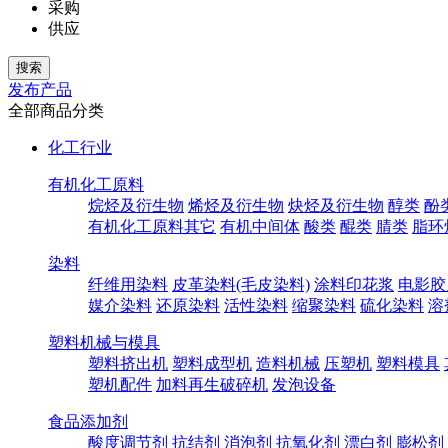
采购
供应
发布产品
全部商品分类
化工行业
有机化工原料
烷烃及衍生物
烯烃及衍生物
炔烃及衍生物
醇类
酚
有机化工原料其它
有机中间体
酸类
醌类
腈类
脂环
染料
纤维用染料
皮革染料(毛皮染料)
涂料印花浆
电影胶
媒介染料
还原染料
活性染料
缩聚染料
硫化染料
溶
塑料机械与模具
塑料挤出机
塑料成型机
造料机械
压塑机
塑料模具
塑机配件
加料再生破碎机
发泡设备
食品添加剂
酸度调节剂
抗结剂
消泡剂
抗氧化剂
漂白剂
膨松剂