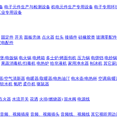
备
电子元件生产与检测设备
机电元件生产专用设备
电子专用环
工业专用设备
固定件
开关
面板壳体
点火器
灶头
接插件
硅橡胶类
玻璃零配件
家电配件
煲/电饭锅
电火锅
电烤箱
多士炉/烤面包机
压力锅
电饼铛
电炒锅
果蔬消毒机/扫毒机
电热炉
给皂液机
家用净水器
刨冰机
其它厨
器/空气清新器
电暖器/取暖器/电热油汀
电水壶/电热杯
空调扇/暖
软水机
氧吧
柔巾机
驱鼠器
点火器
水流开关
花洒
火排(燃烧器)
混水阀
电源线
音频、视频插座
音频、视频插头
音频线、视频线
其它视听周边