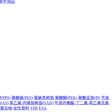
美甲用品
PPS)
聚醚砜(PES)
聚砜类树脂
聚醚酮(PEK)
聚酰亚胺(PI)
芳族
AS)
苯乙烯-丙烯腈树脂(SAN)
甲基丙烯酸-丁二烯-苯乙烯共聚
它聚合物
改性塑料
TPR
EVA