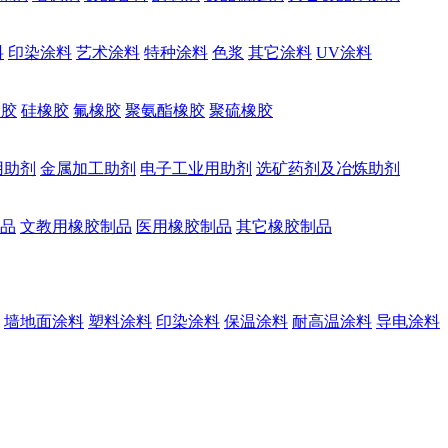
料
印染涂料
艺术涂料
特种涂料
色浆
其它涂料
UV涂料
橡胶
硅橡胶
氟橡胶
聚氨酯橡胶
聚硫橡胶
用助剂
金属加工助剂
电子工业用助剂
选矿药剂及冶炼助剂
品
文教用橡胶制品
医用橡胶制品
其它橡胶制品
墙地面涂料
塑料涂料
印染涂料
保温涂料
耐高温涂料
导电涂料