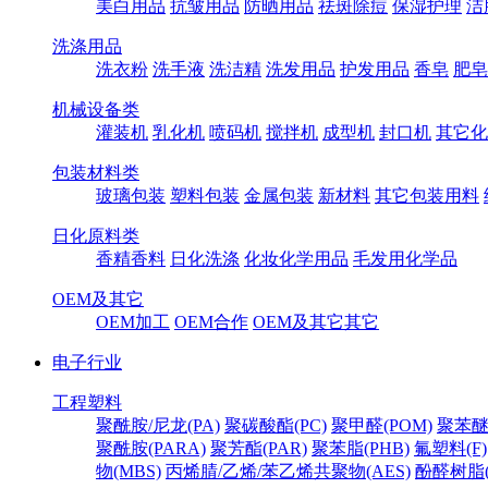
美白用品
抗皱用品
防晒用品
祛斑除痘
保湿护理
洁
洗涤用品
洗衣粉
洗手液
洗洁精
洗发用品
护发用品
香皂
肥皂
机械设备类
灌装机
乳化机
喷码机
搅拌机
成型机
封口机
其它化
包装材料类
玻璃包装
塑料包装
金属包装
新材料
其它包装用料
日化原料类
香精香料
日化洗涤
化妆化学用品
毛发用化学品
OEM及其它
OEM加工
OEM合作
OEM及其它其它
电子行业
工程塑料
聚酰胺/尼龙(PA)
聚碳酸酯(PC)
聚甲醛(POM)
聚苯醚
聚酰胺(PARA)
聚芳酯(PAR)
聚苯脂(PHB)
氟塑料(F)
物(MBS)
丙烯腈/乙烯/苯乙烯共聚物(AES)
酚醛树脂(