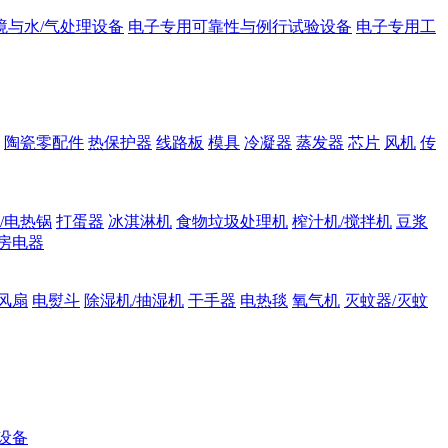
境与水/气处理设备
电子专用可靠性与例行试验设备
电子专用工
陶瓷零配件
热保护器
线路板
模具
冷凝器
蒸发器
芯片
风机
传
/电热锅
打蛋器
冰淇淋机
食物垃圾处理机
榨汁机/搅拌机
豆浆
房电器
风扇
电熨斗
除湿机/抽湿机
干手器
电热毯
氧气机
灭蚊器/灭蚊
设备