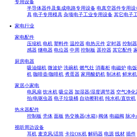
专用设备
半导体器件及集成电路专用设备
电真空器件专用设
具
电子专用模具
杂项电子工业专用设备
其它电子
家电行业
家电配件
压缩机
电机
塑料件
温控器
电热元件
定时器
控制器
感器
继电器
电位器
中周
控制板
遥控器
其它配件
厨房电器
吸油烟机
微波炉
洗碗机
燃气灶
消毒柜
电磁炉
电饭
机
咖啡壶/咖啡机
煮蛋器
家用酸奶机
制冰机
鲜米机
家居小家电
电风扇
饮水机
吸尘器
加湿器/湿度调节器
空气净化
拍/电驱虫器
电子垃圾桶
自动擦鞋机
纯水机/直饮机
热水器配件
控制板
壳体
面板
热交换器(水箱)
阀体
电磁阀
脉冲
视听周边设备
耳机
麦克风/话筒
卡拉OK机
解码器
电源
线材
插件