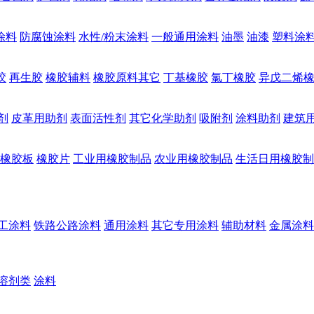
涂料
防腐蚀涂料
水性/粉末涂料
一般通用涂料
油墨
油漆
塑料涂
胶
再生胶
橡胶辅料
橡胶原料其它
丁基橡胶
氯丁橡胶
异戊二烯
剂
皮革用助剂
表面活性剂
其它化学助剂
吸附剂
涂料助剂
建筑
橡胶板
橡胶片
工业用橡胶制品
农业用橡胶制品
生活日用橡胶制
工涂料
铁路公路涂料
通用涂料
其它专用涂料
辅助材料
金属涂料
溶剂类
涂料