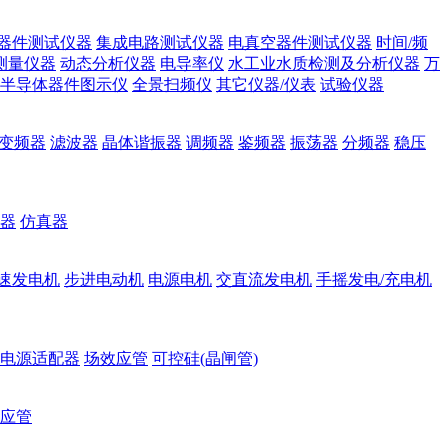
器件测试仪器
集成电路测试仪器
电真空器件测试仪器
时间/频
测量仪器
动态分析仪器
电导率仪
水工业水质检测及分析仪器
万
半导体器件图示仪
全景扫频仪
其它仪器/仪表
试验仪器
变频器
滤波器
晶体谐振器
调频器
鉴频器
振荡器
分频器
稳压
器
仿真器
速发电机
步进电动机
电源电机
交直流发电机
手摇发电/充电机
电源适配器
场效应管
可控硅(晶闸管)
应管