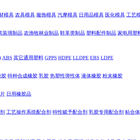
材模具
农具模具
服饰模具
汽摩模具
日用品模具
医化模具
工艺
筑装璜制品
农渔牧林业制品
鞋革类制品
塑料配件制品
家电用塑
)
ABS
其它通用塑料
GPPS
HDPE
LLDPE
EBS
LDPE
橡胶
特种合成橡胶
乳胶
热塑性弹性体
液体橡胶
粉末橡胶
片
日用橡胶品
剂
工艺操作系统配合剂
特性赋予配合剂
乳胶专用配合剂
粘合体