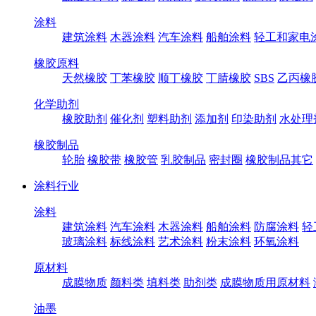
涂料
建筑涂料
木器涂料
汽车涂料
船舶涂料
轻工和家电
橡胶原料
天然橡胶
丁苯橡胶
顺丁橡胶
丁腈橡胶
SBS
乙丙橡
化学助剂
橡胶助剂
催化剂
塑料助剂
添加剂
印染助剂
水处理
橡胶制品
轮胎
橡胶带
橡胶管
乳胶制品
密封圈
橡胶制品其它
涂料行业
涂料
建筑涂料
汽车涂料
木器涂料
船舶涂料
防腐涂料
轻
玻璃涂料
标线涂料
艺术涂料
粉末涂料
环氧涂料
原材料
成膜物质
颜料类
填料类
助剂类
成膜物质用原材料
油墨