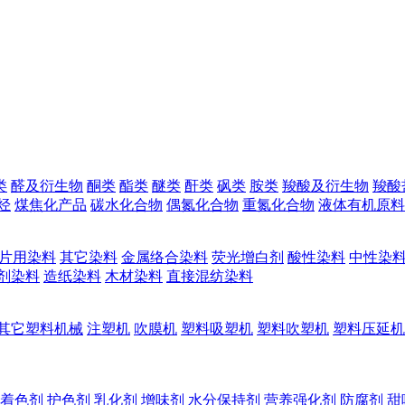
类
醛及衍生物
酮类
酯类
醚类
酐类
砜类
胺类
羧酸及衍生物
羧酸
烃
煤焦化产品
碳水化合物
偶氮化合物
重氮化合物
液体有机原料
片用染料
其它染料
金属络合染料
荧光增白剂
酸性染料
中性染
剂染料
造纸染料
木材染料
直接混纺染料
其它塑料机械
注塑机
吹膜机
塑料吸塑机
塑料吹塑机
塑料压延机
着色剂
护色剂
乳化剂
增味剂
水分保持剂
营养强化剂
防腐剂
甜