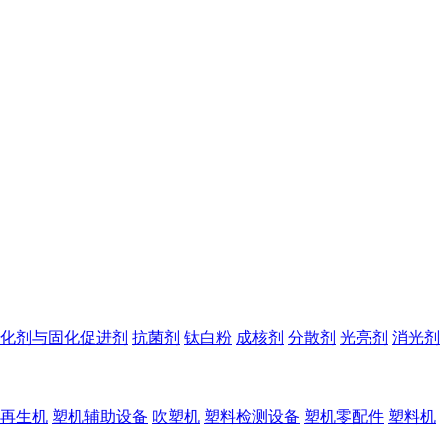
化剂与固化促进剂
抗菌剂
钛白粉
成核剂
分散剂
光亮剂
消光剂
再生机
塑机辅助设备
吹塑机
塑料检测设备
塑机零配件
塑料机