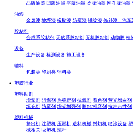
凸版油墨
凹版油墨
平版油墨
柔版油墨
网孔版油墨
油漆
金属漆
地坪漆
橡胶漆
防霉漆
锤纹漆
修补漆、汽车
胶粘剂
合成系胶粘剂
天然系胶粘剂
无机胶粘剂
动物胶
植
设备
生产设备
检测设备
施工设备
辅料
包装类
印刷类
辅料类
塑胶行业
塑料助剂
增塑剂
阻燃剂
热稳定剂
抗氧剂
着色剂
荧光增白剂
填充剂
防雾剂
增韧增强剂
胶粘/相容剂
抗冲击性剂
塑料机械
挤出机
注塑机
压塑机
造料机械
封切机
喷涂设备
塑
械相关
吸塑机
螺杆