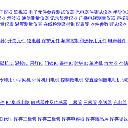
子仪器
监视器
电子元件参数测试仪器
光电器件测试仪器
半导体
仪器
示波器
通信测量仪器
记录显示仪器
广播电视测量仪器
声振
量仪表
温度测量仪表
在线检测及控制仪表等
器件参数测试仪器
器)
开关元件
继电器
保护元件
频率控制和选择用元件
电声器件
碟机IC
温控IC
闪灯IC
门铃IC
遥控IC
时钟IC
单片机
放大器
存储
冷却用小型风机
计算机用电机
控制微电机
交直流伺服电动机
调
件
IC\集成电路
敏感器件及传感器
二极管
三极管
变送器
充电器
ED代理
库存三极管
库存二极管
库存电容器
库存液晶屏
库存场效