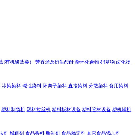
盐(有机酸盐类）
芳香烃及衍生酸酐
杂环化合物
硝基物
卤化物
料
冰染染料
碱性染料
阳离子染料
直接染料
分散染料
食用染料
塑料制袋机
塑料拉丝机
塑料板材设备
塑料管材设备
塑机辅机
味剂
增稠剂
食品香料
酶制剂
食品稳定剂
其它食品添加剂