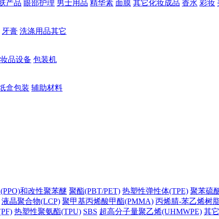
肤产品
眼部护理
男士用品
精华素
面膜
其它化妆成品
香水
彩妆
牙膏
洗涤用品其它
妆品设备
包装机
纸盒包装
辅助材料
(PPO)和改性聚苯醚
聚酯(PBT/PET)
热塑性弹性体(TPE)
聚苯硫醚(
液晶聚合物(LCP)
聚甲基丙烯酸甲酯(PMMA)
丙烯腈-苯乙烯树脂(
PF)
热塑性聚氨酯(TPU)
SBS
超高分子量聚乙烯(UHMWPE)
其