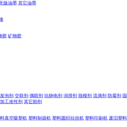
无版油墨
其它油墨
漆
物胶
矿物胶
发泡剂
交联剂
偶联剂
抗静电剂
润滑剂
脱模剂
流滴剂
防霉剂
固
加工改性剂
其它助剂
料真空吸塑机
塑料制袋机
塑料圆织拉丝机
塑料印刷机
废旧塑料