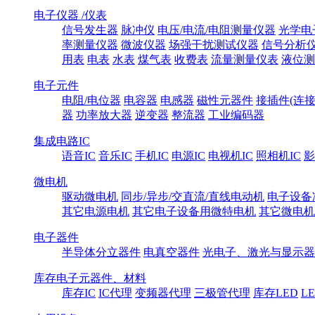
电子仪器 /仪表
信号发生器
脉冲仪
电压/电流/电阻测量仪器
光学电
率测量仪器
微波仪器
场强干扰测试仪器
信号分析
用表
电表
水表
煤气表
收费表
流量测量仪表
液位测
电子元件
电阻/电位器
电容器
电感器
磁性元器件
接插件(连接
器
功率放大器
逆变器
整流器
工业编码器
集成电路IC
语音IC
音乐IC
手机IC
电源IC
电视机IC
照相机IC
影
微电机
驱动微电机
同步/异步/交直流/直线电动机
电子设备
其它电源电机
其它电子设备用微特电机
其它微电机
电子器件
半导体分立器件
电真空器件
光电子、激光与显示器
库存电子元器件、材料
库存IC
IC代理
变频器代理
三极管代理
库存LED
L