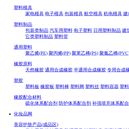
塑料模具
家电模具
电子模具
包装模具
航空模具
机电模具
建
塑料制品
包装类制品
汽车用塑料
电子塑料
日用塑料制品
建
它类塑料制品
塑料管
通用塑料
聚乙烯(PE)
聚丙烯(PP)
聚苯乙稀(PS)
聚氯乙稀(PVC
橡胶原料
天然橡胶
通用合成橡胶
半通用合成橡胶
专用合成
塑胶
塑料板
橡胶板
塑料棒
塑料网
塑料丝
塑料容器
塑料
橡胶配合材料
硫化体系配合剂
防护体系配合剂
补强填充体系配合
化妆品网
美容护肤产品(成品区)