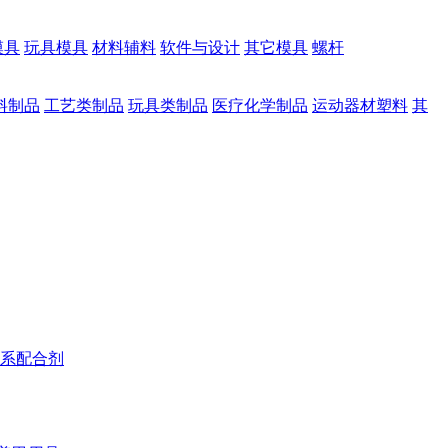
模具
玩具模具
材料辅料
软件与设计
其它模具
螺杆
料制品
工艺类制品
玩具类制品
医疗化学制品
运动器材塑料
其
系配合剂