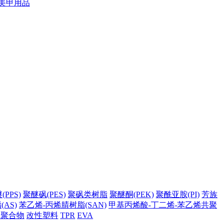
美甲用品
PPS)
聚醚砜(PES)
聚砜类树脂
聚醚酮(PEK)
聚酰亚胺(PI)
芳族
AS)
苯乙烯-丙烯腈树脂(SAN)
甲基丙烯酸-丁二烯-苯乙烯共聚
它聚合物
改性塑料
TPR
EVA