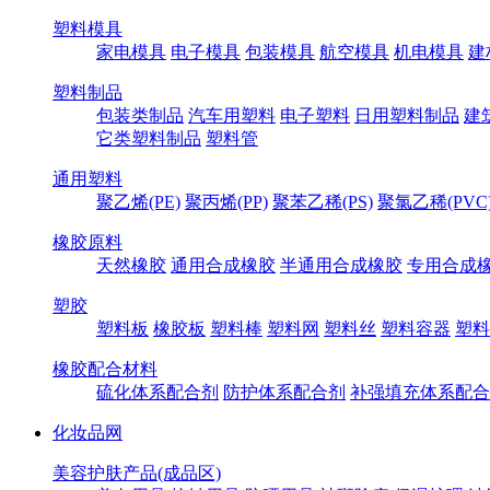
塑料模具
家电模具
电子模具
包装模具
航空模具
机电模具
建
塑料制品
包装类制品
汽车用塑料
电子塑料
日用塑料制品
建
它类塑料制品
塑料管
通用塑料
聚乙烯(PE)
聚丙烯(PP)
聚苯乙稀(PS)
聚氯乙稀(PVC
橡胶原料
天然橡胶
通用合成橡胶
半通用合成橡胶
专用合成
塑胶
塑料板
橡胶板
塑料棒
塑料网
塑料丝
塑料容器
塑料
橡胶配合材料
硫化体系配合剂
防护体系配合剂
补强填充体系配合
化妆品网
美容护肤产品(成品区)