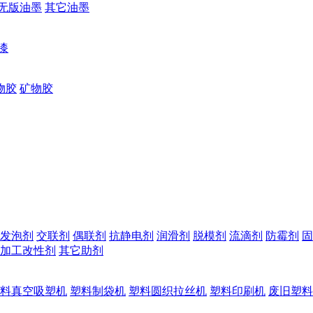
无版油墨
其它油墨
漆
物胶
矿物胶
发泡剂
交联剂
偶联剂
抗静电剂
润滑剂
脱模剂
流滴剂
防霉剂
固
加工改性剂
其它助剂
料真空吸塑机
塑料制袋机
塑料圆织拉丝机
塑料印刷机
废旧塑料