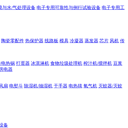
境与水/气处理设备
电子专用可靠性与例行试验设备
电子专用工
陶瓷零配件
热保护器
线路板
模具
冷凝器
蒸发器
芯片
风机
传
/电热锅
打蛋器
冰淇淋机
食物垃圾处理机
榨汁机/搅拌机
豆浆
房电器
风扇
电熨斗
除湿机/抽湿机
干手器
电热毯
氧气机
灭蚊器/灭蚊
设备