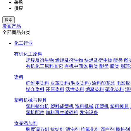
采购
供应
发布产品
全部商品分类
化工行业
有机化工原料
烷烃及衍生物
烯烃及衍生物
炔烃及衍生物
醇类
酚
有机化工原料其它
有机中间体
酸类
醌类
腈类
脂环
染料
纤维用染料
皮革染料(毛皮染料)
涂料印花浆
电影胶
媒介染料
还原染料
活性染料
缩聚染料
硫化染料
溶
塑料机械与模具
塑料挤出机
塑料成型机
造料机械
压塑机
塑料模具
塑机配件
加料再生破碎机
发泡设备
食品添加剂
酸度调节剂
抗结剂
消泡剂
抗氧化剂
漂白剂
膨松剂