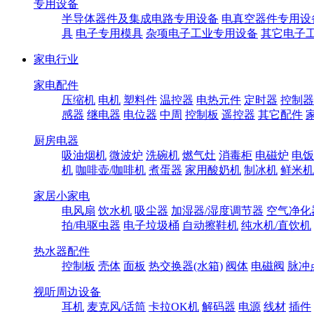
专用设备
半导体器件及集成电路专用设备
电真空器件专用设
具
电子专用模具
杂项电子工业专用设备
其它电子
家电行业
家电配件
压缩机
电机
塑料件
温控器
电热元件
定时器
控制器
感器
继电器
电位器
中周
控制板
遥控器
其它配件
厨房电器
吸油烟机
微波炉
洗碗机
燃气灶
消毒柜
电磁炉
电饭
机
咖啡壶/咖啡机
煮蛋器
家用酸奶机
制冰机
鲜米机
家居小家电
电风扇
饮水机
吸尘器
加湿器/湿度调节器
空气净化
拍/电驱虫器
电子垃圾桶
自动擦鞋机
纯水机/直饮机
热水器配件
控制板
壳体
面板
热交换器(水箱)
阀体
电磁阀
脉冲
视听周边设备
耳机
麦克风/话筒
卡拉OK机
解码器
电源
线材
插件