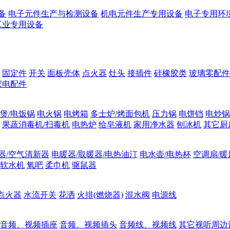
备
电子元件生产与检测设备
机电元件生产专用设备
电子专用环
工业专用设备
固定件
开关
面板壳体
点火器
灶头
接插件
硅橡胶类
玻璃零配件
家电配件
煲/电饭锅
电火锅
电烤箱
多士炉/烤面包机
压力锅
电饼铛
电炒锅
果蔬消毒机/扫毒机
电热炉
给皂液机
家用净水器
刨冰机
其它厨
器/空气清新器
电暖器/取暖器/电热油汀
电水壶/电热杯
空调扇/暖
软水机
氧吧
柔巾机
驱鼠器
点火器
水流开关
花洒
火排(燃烧器)
混水阀
电源线
音频、视频插座
音频、视频插头
音频线、视频线
其它视听周边