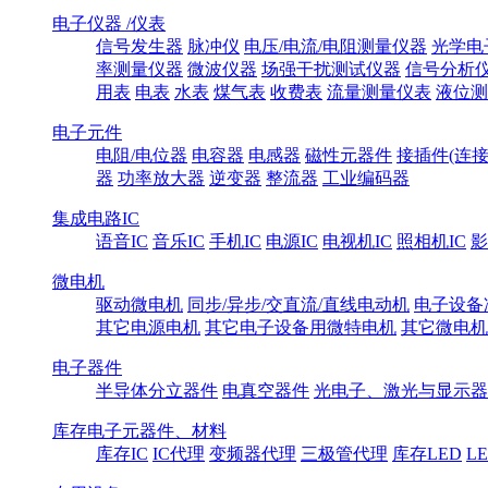
电子仪器 /仪表
信号发生器
脉冲仪
电压/电流/电阻测量仪器
光学电
率测量仪器
微波仪器
场强干扰测试仪器
信号分析
用表
电表
水表
煤气表
收费表
流量测量仪表
液位测
电子元件
电阻/电位器
电容器
电感器
磁性元器件
接插件(连接
器
功率放大器
逆变器
整流器
工业编码器
集成电路IC
语音IC
音乐IC
手机IC
电源IC
电视机IC
照相机IC
影
微电机
驱动微电机
同步/异步/交直流/直线电动机
电子设备
其它电源电机
其它电子设备用微特电机
其它微电机
电子器件
半导体分立器件
电真空器件
光电子、激光与显示器
库存电子元器件、材料
库存IC
IC代理
变频器代理
三极管代理
库存LED
L