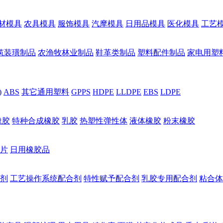
材模具
农具模具
服饰模具
汽摩模具
日用品模具
医化模具
工艺
筑装璜制品
农渔牧林业制品
鞋革类制品
塑料配件制品
家电用塑
)
ABS
其它通用塑料
GPPS
HDPE
LLDPE
EBS
LDPE
橡胶
特种合成橡胶
乳胶
热塑性弹性体
液体橡胶
粉末橡胶
片
日用橡胶品
剂
工艺操作系统配合剂
特性赋予配合剂
乳胶专用配合剂
粘合体