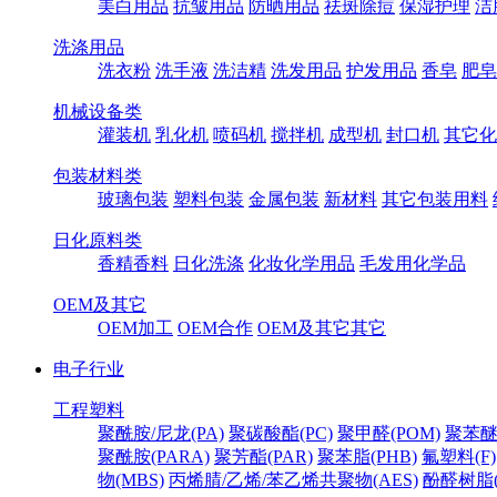
美白用品
抗皱用品
防晒用品
祛斑除痘
保湿护理
洁
洗涤用品
洗衣粉
洗手液
洗洁精
洗发用品
护发用品
香皂
肥皂
机械设备类
灌装机
乳化机
喷码机
搅拌机
成型机
封口机
其它化
包装材料类
玻璃包装
塑料包装
金属包装
新材料
其它包装用料
日化原料类
香精香料
日化洗涤
化妆化学用品
毛发用化学品
OEM及其它
OEM加工
OEM合作
OEM及其它其它
电子行业
工程塑料
聚酰胺/尼龙(PA)
聚碳酸酯(PC)
聚甲醛(POM)
聚苯醚
聚酰胺(PARA)
聚芳酯(PAR)
聚苯脂(PHB)
氟塑料(F)
物(MBS)
丙烯腈/乙烯/苯乙烯共聚物(AES)
酚醛树脂(