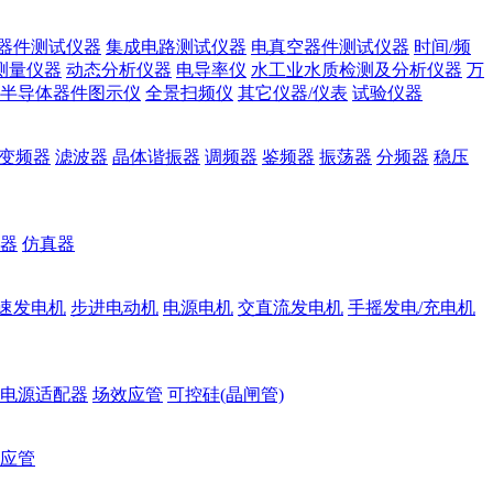
器件测试仪器
集成电路测试仪器
电真空器件测试仪器
时间/频
测量仪器
动态分析仪器
电导率仪
水工业水质检测及分析仪器
万
半导体器件图示仪
全景扫频仪
其它仪器/仪表
试验仪器
变频器
滤波器
晶体谐振器
调频器
鉴频器
振荡器
分频器
稳压
器
仿真器
速发电机
步进电动机
电源电机
交直流发电机
手摇发电/充电机
电源适配器
场效应管
可控硅(晶闸管)
应管