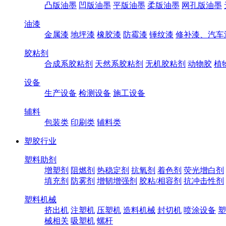
凸版油墨
凹版油墨
平版油墨
柔版油墨
网孔版油墨
油漆
金属漆
地坪漆
橡胶漆
防霉漆
锤纹漆
修补漆、汽车
胶粘剂
合成系胶粘剂
天然系胶粘剂
无机胶粘剂
动物胶
植
设备
生产设备
检测设备
施工设备
辅料
包装类
印刷类
辅料类
塑胶行业
塑料助剂
增塑剂
阻燃剂
热稳定剂
抗氧剂
着色剂
荧光增白剂
填充剂
防雾剂
增韧增强剂
胶粘/相容剂
抗冲击性剂
塑料机械
挤出机
注塑机
压塑机
造料机械
封切机
喷涂设备
塑
械相关
吸塑机
螺杆