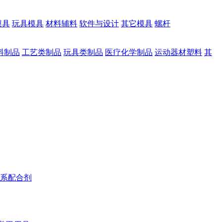
模具
玩具模具
材料辅料
软件与设计
其它模具
螺杆
料制品
工艺类制品
玩具类制品
医疗化学制品
运动器材塑料
其
系配合剂