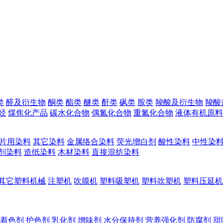
类
醛及衍生物
酮类
酯类
醚类
酐类
砜类
胺类
羧酸及衍生物
羧酸
烃
煤焦化产品
碳水化合物
偶氮化合物
重氮化合物
液体有机原料
片用染料
其它染料
金属络合染料
荧光增白剂
酸性染料
中性染
剂染料
造纸染料
木材染料
直接混纺染料
其它塑料机械
注塑机
吹膜机
塑料吸塑机
塑料吹塑机
塑料压延机
着色剂
护色剂
乳化剂
增味剂
水分保持剂
营养强化剂
防腐剂
甜