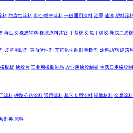
涂料
防腐蚀涂料
水性/粉末涂料
一般通用涂料
油墨
油漆
塑料涂
胶
再生胶
橡胶辅料
橡胶原料其它
丁基橡胶
氯丁橡胶
异戊二烯
剂
皮革用助剂
表面活性剂
其它化学助剂
吸附剂
涂料助剂
建筑
橡胶板
橡胶片
工业用橡胶制品
农业用橡胶制品
生活日用橡胶制
工涂料
铁路公路涂料
通用涂料
其它专用涂料
辅助材料
金属涂料
溶剂类
涂料