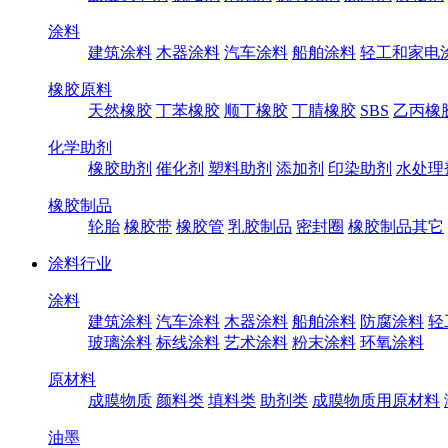
涂料
建筑涂料
木器涂料
汽车涂料
船舶涂料
轻工和家电
橡胶原料
天然橡胶
丁苯橡胶
顺丁橡胶
丁腈橡胶
SBS
乙丙橡
化学助剂
橡胶助剂
催化剂
塑料助剂
添加剂
印染助剂
水处理
橡胶制品
轮胎
橡胶带
橡胶管
乳胶制品
密封圈
橡胶制品其它
涂料行业
涂料
建筑涂料
汽车涂料
木器涂料
船舶涂料
防腐涂料
轻
玻璃涂料
标线涂料
艺术涂料
粉末涂料
环氧涂料
原材料
成膜物质
颜料类
填料类
助剂类
成膜物质用原材料
油墨