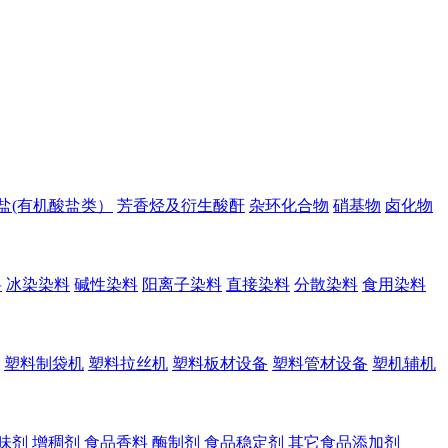
盐(有机酸盐类）
芳香烃及衍生酸酐
杂环化合物
硝基物
卤化物
料
冰染染料
碱性染料
阳离子染料
直接染料
分散染料
食用染料
塑料制袋机
塑料拉丝机
塑料板材设备
塑料管材设备
塑机辅机
味剂
增稠剂
食品香料
酶制剂
食品稳定剂
其它食品添加剂