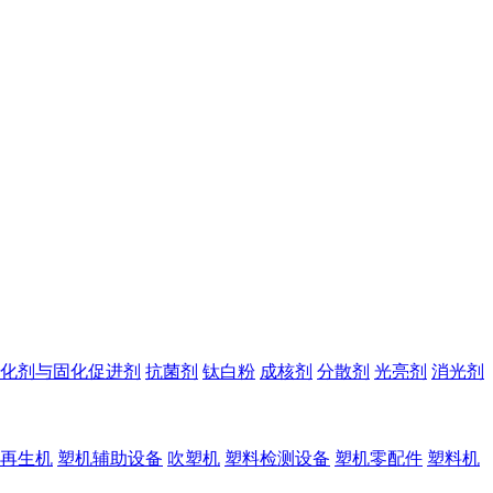
化剂与固化促进剂
抗菌剂
钛白粉
成核剂
分散剂
光亮剂
消光剂
再生机
塑机辅助设备
吹塑机
塑料检测设备
塑机零配件
塑料机