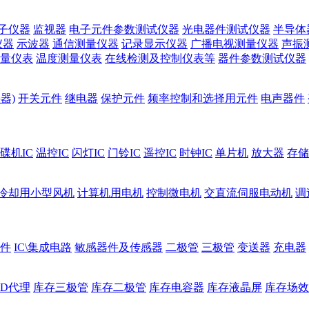
子仪器
监视器
电子元件参数测试仪器
光电器件测试仪器
半导体
仪器
示波器
通信测量仪器
记录显示仪器
广播电视测量仪器
声振
量仪表
温度测量仪表
在线检测及控制仪表等
器件参数测试仪器
器)
开关元件
继电器
保护元件
频率控制和选择用元件
电声器件
碟机IC
温控IC
闪灯IC
门铃IC
遥控IC
时钟IC
单片机
放大器
存储
冷却用小型风机
计算机用电机
控制微电机
交直流伺服电动机
调
件
IC\集成电路
敏感器件及传感器
二极管
三极管
变送器
充电器
ED代理
库存三极管
库存二极管
库存电容器
库存液晶屏
库存场效