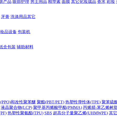
肤产品
眼部护理
男士用品
精华素
面膜
其它化妆成品
香水
彩妆
牙膏
洗涤用品其它
妆品设备
包装机
纸盒包装
辅助材料
(PPO)和改性聚苯醚
聚酯(PBT/PET)
热塑性弹性体(TPE)
聚苯硫醚(
液晶聚合物(LCP)
聚甲基丙烯酸甲酯(PMMA)
丙烯腈-苯乙烯树脂(
PF)
热塑性聚氨酯(TPU)
SBS
超高分子量聚乙烯(UHMWPE)
其