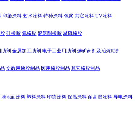
料
印染涂料
艺术涂料
特种涂料
色浆
其它涂料
UV涂料
橡胶
硅橡胶
氟橡胶
聚氨酯橡胶
聚硫橡胶
用助剂
金属加工助剂
电子工业用助剂
选矿药剂及冶炼助剂
品
文教用橡胶制品
医用橡胶制品
其它橡胶制品
墙地面涂料
塑料涂料
印染涂料
保温涂料
耐高温涂料
导电涂料