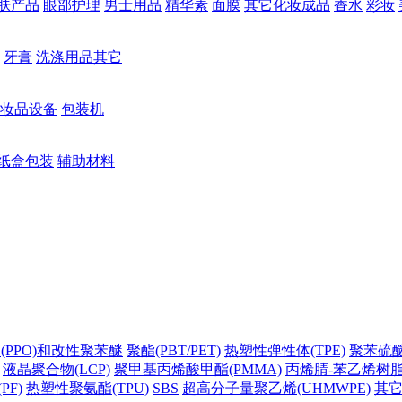
肤产品
眼部护理
男士用品
精华素
面膜
其它化妆成品
香水
彩妆
牙膏
洗涤用品其它
妆品设备
包装机
纸盒包装
辅助材料
(PPO)和改性聚苯醚
聚酯(PBT/PET)
热塑性弹性体(TPE)
聚苯硫醚(
液晶聚合物(LCP)
聚甲基丙烯酸甲酯(PMMA)
丙烯腈-苯乙烯树脂(
PF)
热塑性聚氨酯(TPU)
SBS
超高分子量聚乙烯(UHMWPE)
其