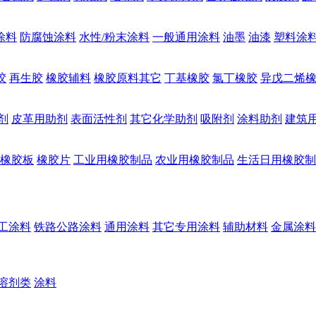
涂料
防腐蚀涂料
水性/粉末涂料
一般通用涂料
油墨
油漆
塑料涂
胶
再生胶
橡胶辅料
橡胶原料其它
丁基橡胶
氯丁橡胶
异戊二烯
剂
皮革用助剂
表面活性剂
其它化学助剂
吸附剂
涂料助剂
建筑
橡胶板
橡胶片
工业用橡胶制品
农业用橡胶制品
生活日用橡胶制
工涂料
铁路公路涂料
通用涂料
其它专用涂料
辅助材料
金属涂料
溶剂类
涂料