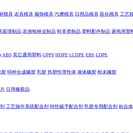
材模具
农具模具
服饰模具
汽摩模具
日用品模具
医化模具
工艺
筑装璜制品
农渔牧林业制品
鞋革类制品
塑料配件制品
家电用塑
)
ABS
其它通用塑料
GPPS
HDPE
LLDPE
EBS
LDPE
橡胶
特种合成橡胶
乳胶
热塑性弹性体
液体橡胶
粉末橡胶
片
日用橡胶品
剂
工艺操作系统配合剂
特性赋予配合剂
乳胶专用配合剂
粘合体