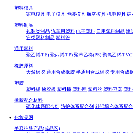
塑料模具
家电模具
电子模具
包装模具
航空模具
机电模具
建
塑料制品
包装类制品
汽车用塑料
电子塑料
日用塑料制品
建
它类塑料制品
塑料管
通用塑料
聚乙烯(PE)
聚丙烯(PP)
聚苯乙稀(PS)
聚氯乙稀(PVC
橡胶原料
天然橡胶
通用合成橡胶
半通用合成橡胶
专用合成
塑胶
塑料板
橡胶板
塑料棒
塑料网
塑料丝
塑料容器
塑料
橡胶配合材料
硫化体系配合剂
防护体系配合剂
补强填充体系配合
化妆品网
美容护肤产品(成品区)