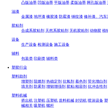
凸版油墨
凹版油墨
平版油墨
柔版油墨
网孔版油墨
油漆
金属漆
地坪漆
橡胶漆
防霉漆
锤纹漆
修补漆、汽车
胶粘剂
合成系胶粘剂
天然系胶粘剂
无机胶粘剂
动物胶
植
设备
生产设备
检测设备
施工设备
辅料
包装类
印刷类
辅料类
塑胶行业
塑料助剂
增塑剂
阻燃剂
热稳定剂
抗氧剂
着色剂
荧光增白剂
填充剂
防雾剂
增韧增强剂
胶粘/相容剂
抗冲击性剂
塑料机械
挤出机
注塑机
压塑机
造料机械
封切机
喷涂设备
塑
械相关
吸塑机
螺杆