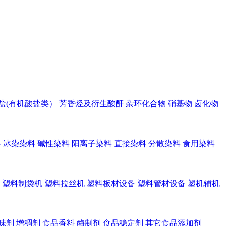
盐(有机酸盐类）
芳香烃及衍生酸酐
杂环化合物
硝基物
卤化物
料
冰染染料
碱性染料
阳离子染料
直接染料
分散染料
食用染料
塑料制袋机
塑料拉丝机
塑料板材设备
塑料管材设备
塑机辅机
味剂
增稠剂
食品香料
酶制剂
食品稳定剂
其它食品添加剂