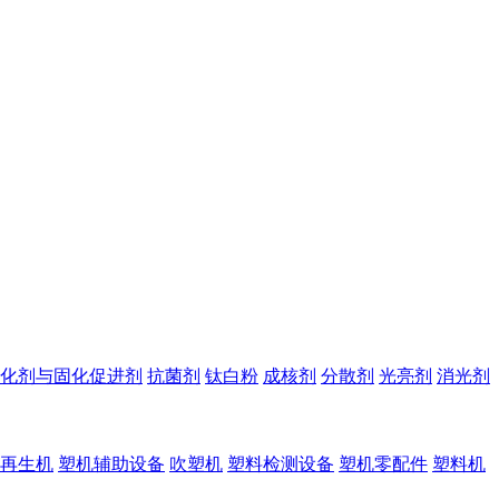
化剂与固化促进剂
抗菌剂
钛白粉
成核剂
分散剂
光亮剂
消光剂
再生机
塑机辅助设备
吹塑机
塑料检测设备
塑机零配件
塑料机