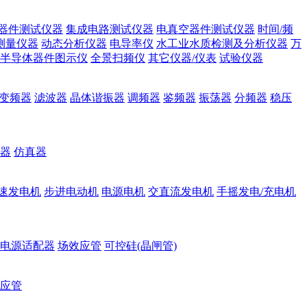
器件测试仪器
集成电路测试仪器
电真空器件测试仪器
时间/频
测量仪器
动态分析仪器
电导率仪
水工业水质检测及分析仪器
万
半导体器件图示仪
全景扫频仪
其它仪器/仪表
试验仪器
变频器
滤波器
晶体谐振器
调频器
鉴频器
振荡器
分频器
稳压
器
仿真器
速发电机
步进电动机
电源电机
交直流发电机
手摇发电/充电机
电源适配器
场效应管
可控硅(晶闸管)
应管