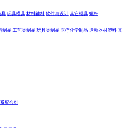
模具
玩具模具
材料辅料
软件与设计
其它模具
螺杆
料制品
工艺类制品
玩具类制品
医疗化学制品
运动器材塑料
其
系配合剂