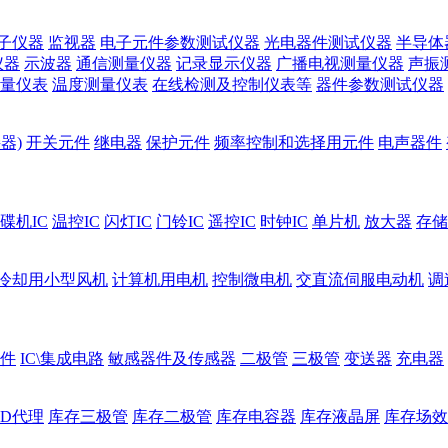
子仪器
监视器
电子元件参数测试仪器
光电器件测试仪器
半导体
仪器
示波器
通信测量仪器
记录显示仪器
广播电视测量仪器
声振
量仪表
温度测量仪表
在线检测及控制仪表等
器件参数测试仪器
器)
开关元件
继电器
保护元件
频率控制和选择用元件
电声器件
碟机IC
温控IC
闪灯IC
门铃IC
遥控IC
时钟IC
单片机
放大器
存储
冷却用小型风机
计算机用电机
控制微电机
交直流伺服电动机
调
件
IC\集成电路
敏感器件及传感器
二极管
三极管
变送器
充电器
ED代理
库存三极管
库存二极管
库存电容器
库存液晶屏
库存场效