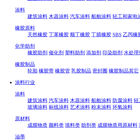
涂料
建筑涂料
木器涂料
汽车涂料
船舶涂料
轻工和家电
橡胶原料
天然橡胶
丁苯橡胶
顺丁橡胶
丁腈橡胶
SBS
乙丙橡
化学助剂
橡胶助剂
催化剂
塑料助剂
添加剂
印染助剂
水处理
橡胶制品
轮胎
橡胶带
橡胶管
乳胶制品
密封圈
橡胶制品其它
涂料行业
涂料
建筑涂料
汽车涂料
木器涂料
船舶涂料
防腐涂料
轻
玻璃涂料
标线涂料
艺术涂料
粉末涂料
环氧涂料
原材料
成膜物质
颜料类
填料类
助剂类
成膜物质用原材料
油墨