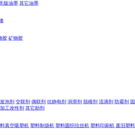
无版油墨
其它油墨
漆
物胶
矿物胶
发泡剂
交联剂
偶联剂
抗静电剂
润滑剂
脱模剂
流滴剂
防霉剂
固
加工改性剂
其它助剂
料真空吸塑机
塑料制袋机
塑料圆织拉丝机
塑料印刷机
废旧塑料