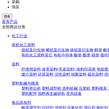
采购
供应
发布产品
全部商品分类
化工行业
有机化工原料
烷烃及衍生物
烯烃及衍生物
炔烃及衍生物
醇类
酚
有机化工原料其它
有机中间体
酸类
醌类
腈类
脂环
染料
纤维用染料
皮革染料(毛皮染料)
涂料印花浆
电影胶
媒介染料
还原染料
活性染料
缩聚染料
硫化染料
溶
塑料机械与模具
塑料挤出机
塑料成型机
造料机械
压塑机
塑料模具
塑机配件
加料再生破碎机
发泡设备
食品添加剂
酸度调节剂
抗结剂
消泡剂
抗氧化剂
漂白剂
膨松剂