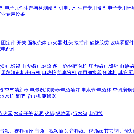
备
电子元件生产与检测设备
机电元件生产专用设备
电子专用环
工业专用设备
固定件
开关
面板壳体
点火器
灶头
接插件
硅橡胶类
玻璃零配件
家电配件
煲/电饭锅
电火锅
电烤箱
多士炉/烤面包机
压力锅
电饼铛
电炒锅
果蔬消毒机/扫毒机
电热炉
给皂液机
家用净水器
刨冰机
其它厨
器/空气清新器
电暖器/取暖器/电热油汀
电水壶/电热杯
空调扇/暖
软水机
氧吧
柔巾机
驱鼠器
点火器
水流开关
花洒
火排(燃烧器)
混水阀
电源线
音频、视频插座
音频、视频插头
音频线、视频线
其它视听周边