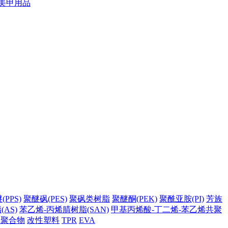
美甲用品
PPS)
聚醚砜(PES)
聚砜类树脂
聚醚酮(PEK)
聚酰亚胺(PI)
芳族
AS)
苯乙烯-丙烯腈树脂(SAN)
甲基丙烯酸-丁二烯-苯乙烯共聚
它聚合物
改性塑料
TPR
EVA