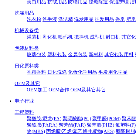
美白用品
抗皱用品
防晒用品
祛斑除痘
保湿护理
洁
洗涤用品
洗衣粉
洗手液
洗洁精
洗发用品
护发用品
香皂
肥皂
机械设备类
灌装机
乳化机
喷码机
搅拌机
成型机
封口机
其它化
包装材料类
玻璃包装
塑料包装
金属包装
新材料
其它包装用料
日化原料类
香精香料
日化洗涤
化妆化学用品
毛发用化学品
OEM及其它
OEM加工
OEM合作
OEM及其它其它
电子行业
工程塑料
聚酰胺/尼龙(PA)
聚碳酸酯(PC)
聚甲醛(POM)
聚苯醚
聚酰胺(PARA)
聚芳酯(PAR)
聚苯脂(PHB)
氟塑料(F)
物(MBS)
丙烯腈/乙烯/苯乙烯共聚物(AES)
酚醛树脂(