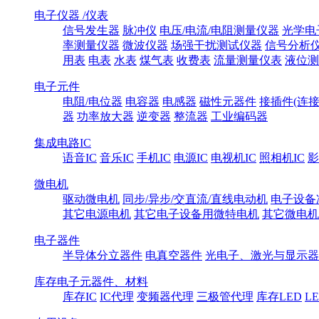
电子仪器 /仪表
信号发生器
脉冲仪
电压/电流/电阻测量仪器
光学电
率测量仪器
微波仪器
场强干扰测试仪器
信号分析
用表
电表
水表
煤气表
收费表
流量测量仪表
液位测
电子元件
电阻/电位器
电容器
电感器
磁性元器件
接插件(连接
器
功率放大器
逆变器
整流器
工业编码器
集成电路IC
语音IC
音乐IC
手机IC
电源IC
电视机IC
照相机IC
影
微电机
驱动微电机
同步/异步/交直流/直线电动机
电子设备
其它电源电机
其它电子设备用微特电机
其它微电机
电子器件
半导体分立器件
电真空器件
光电子、激光与显示器
库存电子元器件、材料
库存IC
IC代理
变频器代理
三极管代理
库存LED
L