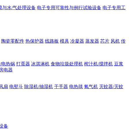
境与水/气处理设备
电子专用可靠性与例行试验设备
电子专用工
陶瓷零配件
热保护器
线路板
模具
冷凝器
蒸发器
芯片
风机
传
/电热锅
打蛋器
冰淇淋机
食物垃圾处理机
榨汁机/搅拌机
豆浆
房电器
风扇
电熨斗
除湿机/抽湿机
干手器
电热毯
氧气机
灭蚊器/灭蚊
设备