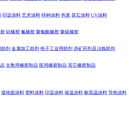
料
印染涂料
艺术涂料
特种涂料
色浆
其它涂料
UV涂料
橡胶
硅橡胶
氟橡胶
聚氨酯橡胶
聚硫橡胶
用助剂
金属加工助剂
电子工业用助剂
选矿药剂及冶炼助剂
品
文教用橡胶制品
医用橡胶制品
其它橡胶制品
墙地面涂料
塑料涂料
印染涂料
保温涂料
耐高温涂料
导电涂料