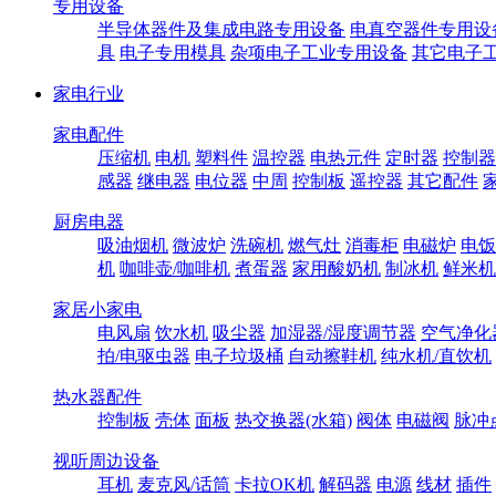
专用设备
半导体器件及集成电路专用设备
电真空器件专用设
具
电子专用模具
杂项电子工业专用设备
其它电子
家电行业
家电配件
压缩机
电机
塑料件
温控器
电热元件
定时器
控制器
感器
继电器
电位器
中周
控制板
遥控器
其它配件
厨房电器
吸油烟机
微波炉
洗碗机
燃气灶
消毒柜
电磁炉
电饭
机
咖啡壶/咖啡机
煮蛋器
家用酸奶机
制冰机
鲜米机
家居小家电
电风扇
饮水机
吸尘器
加湿器/湿度调节器
空气净化
拍/电驱虫器
电子垃圾桶
自动擦鞋机
纯水机/直饮机
热水器配件
控制板
壳体
面板
热交换器(水箱)
阀体
电磁阀
脉冲
视听周边设备
耳机
麦克风/话筒
卡拉OK机
解码器
电源
线材
插件