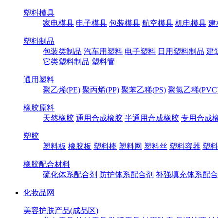
塑料模具
家电模具
电子模具
包装模具
航空模具
机电模具
建
塑料制品
包装类制品
汽车用塑料
电子塑料
日用塑料制品
建
它类塑料制品
塑料管
通用塑料
聚乙烯(PE)
聚丙烯(PP)
聚苯乙稀(PS)
聚氯乙稀(PVC
橡胶原料
天然橡胶
通用合成橡胶
半通用合成橡胶
专用合成
塑胶
塑料板
橡胶板
塑料棒
塑料网
塑料丝
塑料容器
塑料
橡胶配合材料
硫化体系配合剂
防护体系配合剂
补强填充体系配合
化妆品网
美容护肤产品(成品区)