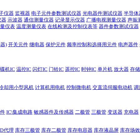
子仪器
监视器
电子元件参数测试仪器
光电器件测试仪器
半导体
仪器
示波器
通信测量仪器
记录显示仪器
广播电视测量仪器
声振
量仪表
温度测量仪表
在线检测及控制仪表等
器件参数测试仪器
器)
开关元件
继电器
保护元件
频率控制和选择用元件
电声器件
碟机IC
温控IC
闪灯IC
门铃IC
遥控IC
时钟IC
单片机
放大器
存储
冷却用小型风机
计算机用电机
控制微电机
交直流伺服电动机
调
件
IC\集成电路
敏感器件及传感器
二极管
三极管
变送器
充电器
ED代理
库存三极管
库存二极管
库存电容器
库存液晶屏
库存场效