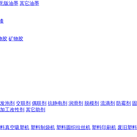
无版油墨
其它油墨
漆
物胶
矿物胶
发泡剂
交联剂
偶联剂
抗静电剂
润滑剂
脱模剂
流滴剂
防霉剂
固
加工改性剂
其它助剂
料真空吸塑机
塑料制袋机
塑料圆织拉丝机
塑料印刷机
废旧塑料