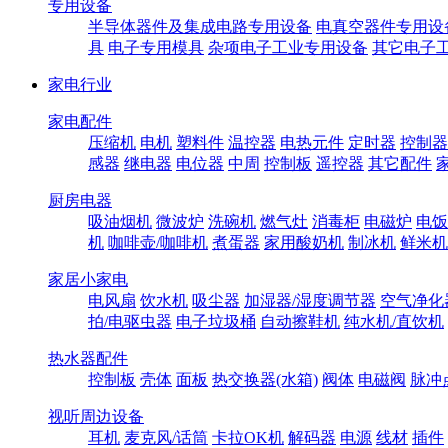
专用设备
半导体器件及集成电路专用设备
电真空器件专用设
具
电子专用模具
杂项电子工业专用设备
其它电子
家电行业
家电配件
压缩机
电机
塑料件
温控器
电热元件
定时器
控制器
感器
继电器
电位器
中周
控制板
遥控器
其它配件
厨房电器
吸油烟机
微波炉
洗碗机
燃气灶
消毒柜
电磁炉
电饭
机
咖啡壶/咖啡机
煮蛋器
家用酸奶机
制冰机
鲜米机
家居小家电
电风扇
饮水机
吸尘器
加湿器/湿度调节器
空气净化
拍/电驱虫器
电子垃圾桶
自动擦鞋机
纯水机/直饮机
热水器配件
控制板
壳体
面板
热交换器(水箱)
阀体
电磁阀
脉冲
视听周边设备
耳机
麦克风/话筒
卡拉OK机
解码器
电源
线材
插件