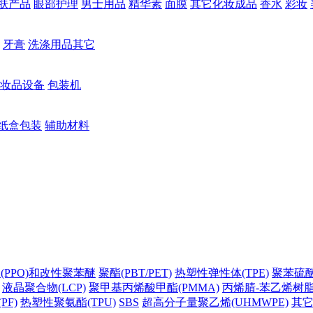
肤产品
眼部护理
男士用品
精华素
面膜
其它化妆成品
香水
彩妆
牙膏
洗涤用品其它
妆品设备
包装机
纸盒包装
辅助材料
(PPO)和改性聚苯醚
聚酯(PBT/PET)
热塑性弹性体(TPE)
聚苯硫醚(
液晶聚合物(LCP)
聚甲基丙烯酸甲酯(PMMA)
丙烯腈-苯乙烯树脂(
PF)
热塑性聚氨酯(TPU)
SBS
超高分子量聚乙烯(UHMWPE)
其