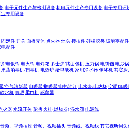
备
电子元件生产与检测设备
机电元件生产专用设备
电子专用环
工业专用设备
固定件
开关
面板壳体
点火器
灶头
接插件
硅橡胶类
玻璃零配件
家电配件
煲/电饭锅
电火锅
电烤箱
多士炉/烤面包机
压力锅
电饼铛
电炒锅
果蔬消毒机/扫毒机
电热炉
给皂液机
家用净水器
刨冰机
其它厨
器/空气清新器
电暖器/取暖器/电热油汀
电水壶/电热杯
空调扇/暖
软水机
氧吧
柔巾机
驱鼠器
点火器
水流开关
花洒
火排(燃烧器)
混水阀
电源线
音频、视频插座
音频、视频插头
音频线、视频线
其它视听周边