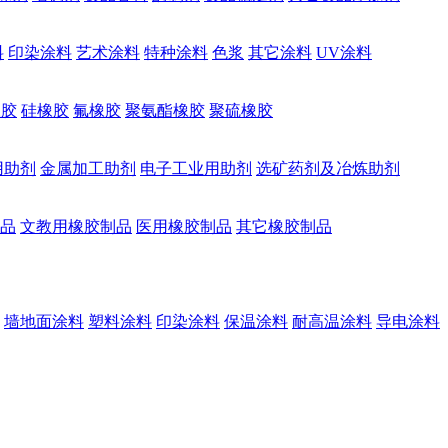
料
印染涂料
艺术涂料
特种涂料
色浆
其它涂料
UV涂料
橡胶
硅橡胶
氟橡胶
聚氨酯橡胶
聚硫橡胶
用助剂
金属加工助剂
电子工业用助剂
选矿药剂及冶炼助剂
品
文教用橡胶制品
医用橡胶制品
其它橡胶制品
墙地面涂料
塑料涂料
印染涂料
保温涂料
耐高温涂料
导电涂料