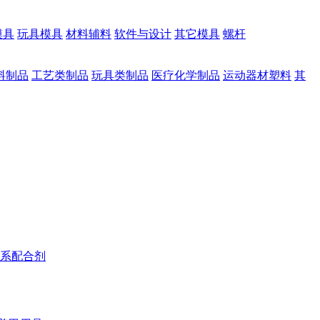
模具
玩具模具
材料辅料
软件与设计
其它模具
螺杆
料制品
工艺类制品
玩具类制品
医疗化学制品
运动器材塑料
其
系配合剂