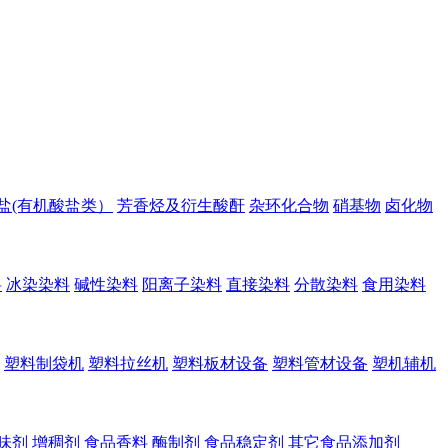
盐(有机酸盐类）
芳香烃及衍生酸酐
杂环化合物
硝基物
卤化物
料
冰染染料
碱性染料
阳离子染料
直接染料
分散染料
食用染料
塑料制袋机
塑料拉丝机
塑料板材设备
塑料管材设备
塑机辅机
味剂
增稠剂
食品香料
酶制剂
食品稳定剂
其它食品添加剂