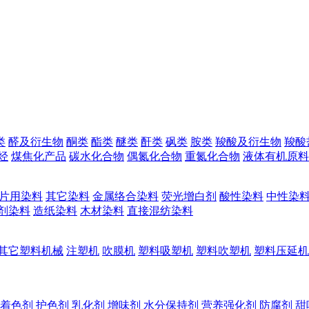
类
醛及衍生物
酮类
酯类
醚类
酐类
砜类
胺类
羧酸及衍生物
羧酸
烃
煤焦化产品
碳水化合物
偶氮化合物
重氮化合物
液体有机原料
片用染料
其它染料
金属络合染料
荧光增白剂
酸性染料
中性染
剂染料
造纸染料
木材染料
直接混纺染料
其它塑料机械
注塑机
吹膜机
塑料吸塑机
塑料吹塑机
塑料压延机
着色剂
护色剂
乳化剂
增味剂
水分保持剂
营养强化剂
防腐剂
甜