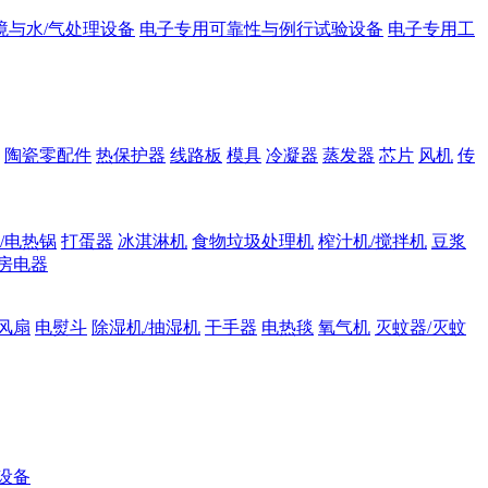
境与水/气处理设备
电子专用可靠性与例行试验设备
电子专用工
陶瓷零配件
热保护器
线路板
模具
冷凝器
蒸发器
芯片
风机
传
/电热锅
打蛋器
冰淇淋机
食物垃圾处理机
榨汁机/搅拌机
豆浆
房电器
风扇
电熨斗
除湿机/抽湿机
干手器
电热毯
氧气机
灭蚊器/灭蚊
设备