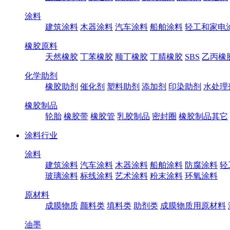
涂料
建筑涂料
木器涂料
汽车涂料
船舶涂料
轻工和家电
橡胶原料
天然橡胶
丁苯橡胶
顺丁橡胶
丁腈橡胶
SBS
乙丙橡
化学助剂
橡胶助剂
催化剂
塑料助剂
添加剂
印染助剂
水处理
橡胶制品
轮胎
橡胶带
橡胶管
乳胶制品
密封圈
橡胶制品其它
涂料行业
涂料
建筑涂料
汽车涂料
木器涂料
船舶涂料
防腐涂料
轻
玻璃涂料
标线涂料
艺术涂料
粉末涂料
环氧涂料
原材料
成膜物质
颜料类
填料类
助剂类
成膜物质用原材料
油墨