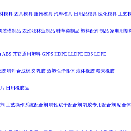
材模具
农具模具
服饰模具
汽摩模具
日用品模具
医化模具
工艺
筑装璜制品
农渔牧林业制品
鞋革类制品
塑料配件制品
家电用塑
)
ABS
其它通用塑料
GPPS
HDPE
LLDPE
EBS
LDPE
橡胶
特种合成橡胶
乳胶
热塑性弹性体
液体橡胶
粉末橡胶
片
日用橡胶品
剂
工艺操作系统配合剂
特性赋予配合剂
乳胶专用配合剂
粘合体