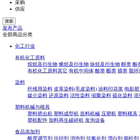
采购
供应
发布产品
全部商品分类
化工行业
有机化工原料
烷烃及衍生物
烯烃及衍生物
炔烃及衍生物
醇类
酚
有机化工原料其它
有机中间体
酸类
醌类
腈类
脂环
染料
纤维用染料
皮革染料(毛皮染料)
涂料印花浆
电影胶
媒介染料
还原染料
活性染料
缩聚染料
硫化染料
溶
塑料机械与模具
塑料挤出机
塑料成型机
造料机械
压塑机
塑料模具
塑机配件
加料再生破碎机
发泡设备
食品添加剂
酸度调节剂
抗结剂
消泡剂
抗氧化剂
漂白剂
膨松剂