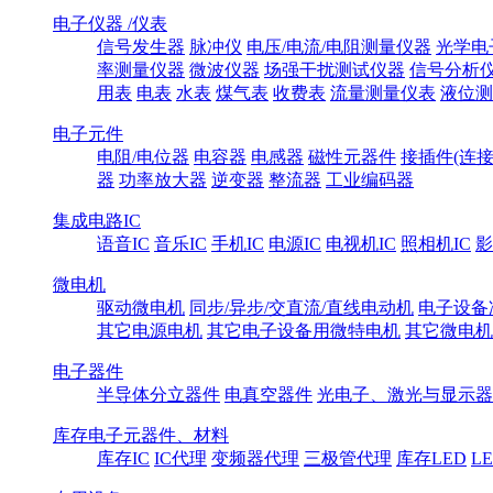
电子仪器 /仪表
信号发生器
脉冲仪
电压/电流/电阻测量仪器
光学电
率测量仪器
微波仪器
场强干扰测试仪器
信号分析
用表
电表
水表
煤气表
收费表
流量测量仪表
液位测
电子元件
电阻/电位器
电容器
电感器
磁性元器件
接插件(连接
器
功率放大器
逆变器
整流器
工业编码器
集成电路IC
语音IC
音乐IC
手机IC
电源IC
电视机IC
照相机IC
影
微电机
驱动微电机
同步/异步/交直流/直线电动机
电子设备
其它电源电机
其它电子设备用微特电机
其它微电机
电子器件
半导体分立器件
电真空器件
光电子、激光与显示器
库存电子元器件、材料
库存IC
IC代理
变频器代理
三极管代理
库存LED
L