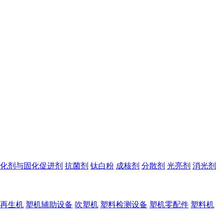
化剂与固化促进剂
抗菌剂
钛白粉
成核剂
分散剂
光亮剂
消光剂
再生机
塑机辅助设备
吹塑机
塑料检测设备
塑机零配件
塑料机