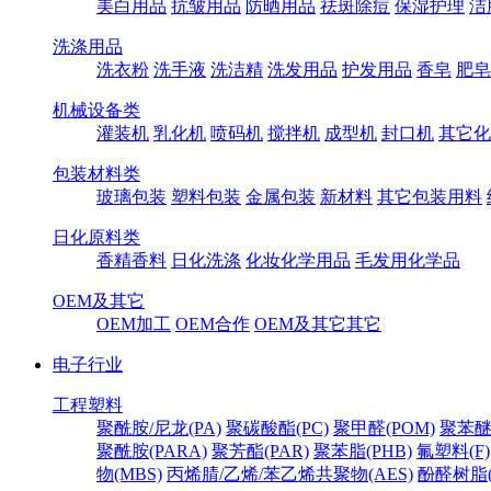
美白用品
抗皱用品
防晒用品
祛斑除痘
保湿护理
洁
洗涤用品
洗衣粉
洗手液
洗洁精
洗发用品
护发用品
香皂
肥皂
机械设备类
灌装机
乳化机
喷码机
搅拌机
成型机
封口机
其它化
包装材料类
玻璃包装
塑料包装
金属包装
新材料
其它包装用料
日化原料类
香精香料
日化洗涤
化妆化学用品
毛发用化学品
OEM及其它
OEM加工
OEM合作
OEM及其它其它
电子行业
工程塑料
聚酰胺/尼龙(PA)
聚碳酸酯(PC)
聚甲醛(POM)
聚苯醚
聚酰胺(PARA)
聚芳酯(PAR)
聚苯脂(PHB)
氟塑料(F)
物(MBS)
丙烯腈/乙烯/苯乙烯共聚物(AES)
酚醛树脂(