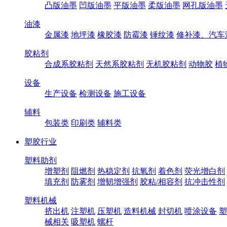
凸版油墨
凹版油墨
平版油墨
柔版油墨
网孔版油墨
油漆
金属漆
地坪漆
橡胶漆
防霉漆
锤纹漆
修补漆、汽车
胶粘剂
合成系胶粘剂
天然系胶粘剂
无机胶粘剂
动物胶
植
设备
生产设备
检测设备
施工设备
辅料
包装类
印刷类
辅料类
塑胶行业
塑料助剂
增塑剂
阻燃剂
热稳定剂
抗氧剂
着色剂
荧光增白剂
填充剂
防雾剂
增韧增强剂
胶粘/相容剂
抗冲击性剂
塑料机械
挤出机
注塑机
压塑机
造料机械
封切机
喷涂设备
塑
械相关
吸塑机
螺杆