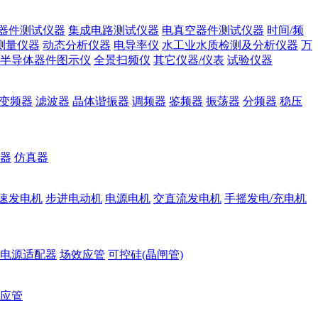
器件测试仪器
集成电路测试仪器
电真空器件测试仪器
时间/频
测量仪器
动态分析仪器
电导率仪
水工业水质检测及分析仪器
万
半导体器件图示仪
全景扫频仪
其它仪器/仪表
试验仪器
变频器
滤波器
晶体谐振器
调频器
鉴频器
振荡器
分频器
稳压
器
仿真器
速发电机
步进电动机
电源电机
交直流发电机
手摇发电/充电机
电源适配器
场效应管
可控硅(晶闸管)
应管