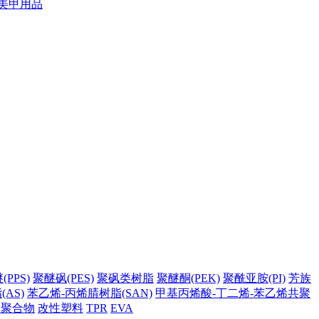
美甲用品
PPS)
聚醚砜(PES)
聚砜类树脂
聚醚酮(PEK)
聚酰亚胺(PI)
芳族
AS)
苯乙烯-丙烯腈树脂(SAN)
甲基丙烯酸-丁二烯-苯乙烯共聚
它聚合物
改性塑料
TPR
EVA