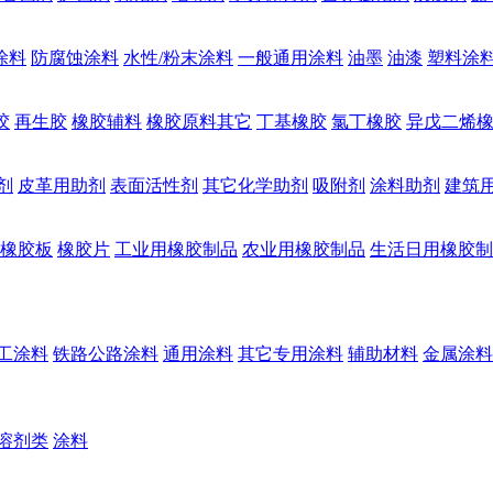
涂料
防腐蚀涂料
水性/粉末涂料
一般通用涂料
油墨
油漆
塑料涂
胶
再生胶
橡胶辅料
橡胶原料其它
丁基橡胶
氯丁橡胶
异戊二烯
剂
皮革用助剂
表面活性剂
其它化学助剂
吸附剂
涂料助剂
建筑
橡胶板
橡胶片
工业用橡胶制品
农业用橡胶制品
生活日用橡胶制
工涂料
铁路公路涂料
通用涂料
其它专用涂料
辅助材料
金属涂料
溶剂类
涂料