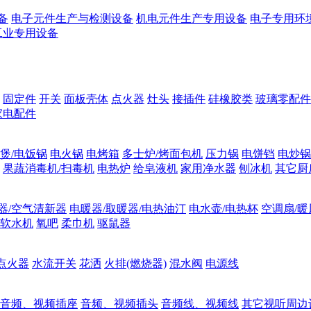
备
电子元件生产与检测设备
机电元件生产专用设备
电子专用环
工业专用设备
固定件
开关
面板壳体
点火器
灶头
接插件
硅橡胶类
玻璃零配件
家电配件
煲/电饭锅
电火锅
电烤箱
多士炉/烤面包机
压力锅
电饼铛
电炒锅
果蔬消毒机/扫毒机
电热炉
给皂液机
家用净水器
刨冰机
其它厨
器/空气清新器
电暖器/取暖器/电热油汀
电水壶/电热杯
空调扇/暖
软水机
氧吧
柔巾机
驱鼠器
点火器
水流开关
花洒
火排(燃烧器)
混水阀
电源线
音频、视频插座
音频、视频插头
音频线、视频线
其它视听周边