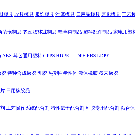
材模具
农具模具
服饰模具
汽摩模具
日用品模具
医化模具
工艺
筑装璜制品
农渔牧林业制品
鞋革类制品
塑料配件制品
家电用塑
)
ABS
其它通用塑料
GPPS
HDPE
LLDPE
EBS
LDPE
橡胶
特种合成橡胶
乳胶
热塑性弹性体
液体橡胶
粉末橡胶
片
日用橡胶品
剂
工艺操作系统配合剂
特性赋予配合剂
乳胶专用配合剂
粘合体