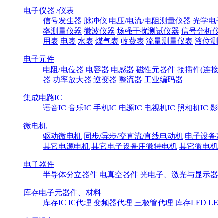
电子仪器 /仪表
信号发生器
脉冲仪
电压/电流/电阻测量仪器
光学电
率测量仪器
微波仪器
场强干扰测试仪器
信号分析
用表
电表
水表
煤气表
收费表
流量测量仪表
液位测
电子元件
电阻/电位器
电容器
电感器
磁性元器件
接插件(连接
器
功率放大器
逆变器
整流器
工业编码器
集成电路IC
语音IC
音乐IC
手机IC
电源IC
电视机IC
照相机IC
影
微电机
驱动微电机
同步/异步/交直流/直线电动机
电子设备
其它电源电机
其它电子设备用微特电机
其它微电机
电子器件
半导体分立器件
电真空器件
光电子、激光与显示器
库存电子元器件、材料
库存IC
IC代理
变频器代理
三极管代理
库存LED
L