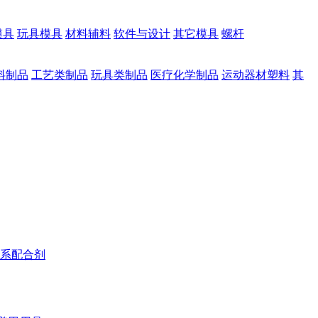
模具
玩具模具
材料辅料
软件与设计
其它模具
螺杆
料制品
工艺类制品
玩具类制品
医疗化学制品
运动器材塑料
其
系配合剂