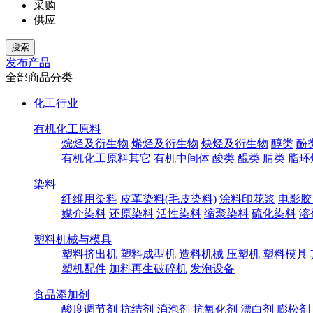
采购
供应
发布产品
全部商品分类
化工行业
有机化工原料
烷烃及衍生物
烯烃及衍生物
炔烃及衍生物
醇类
酚
有机化工原料其它
有机中间体
酸类
醌类
腈类
脂环
染料
纤维用染料
皮革染料(毛皮染料)
涂料印花浆
电影胶
媒介染料
还原染料
活性染料
缩聚染料
硫化染料
溶
塑料机械与模具
塑料挤出机
塑料成型机
造料机械
压塑机
塑料模具
塑机配件
加料再生破碎机
发泡设备
食品添加剂
酸度调节剂
抗结剂
消泡剂
抗氧化剂
漂白剂
膨松剂