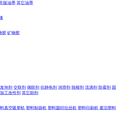
无版油墨
其它油墨
漆
物胶
矿物胶
发泡剂
交联剂
偶联剂
抗静电剂
润滑剂
脱模剂
流滴剂
防霉剂
固
加工改性剂
其它助剂
料真空吸塑机
塑料制袋机
塑料圆织拉丝机
塑料印刷机
废旧塑料