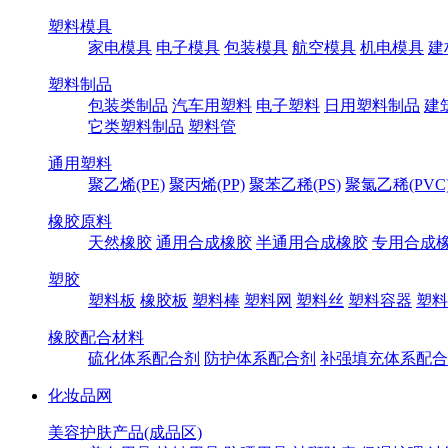
塑料模具
家电模具
电子模具
包装模具
航空模具
机电模具
建
塑料制品
包装类制品
汽车用塑料
电子塑料
日用塑料制品
建
它类塑料制品
塑料管
通用塑料
聚乙烯(PE)
聚丙烯(PP)
聚苯乙稀(PS)
聚氯乙稀(PVC
橡胶原料
天然橡胶
通用合成橡胶
半通用合成橡胶
专用合成
塑胶
塑料板
橡胶板
塑料棒
塑料网
塑料丝
塑料容器
塑料
橡胶配合材料
硫化体系配合剂
防护体系配合剂
补强填充体系配合
化妆品网
美容护肤产品(成品区)