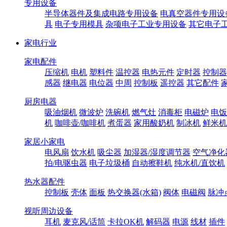
专用设备
半导体器件及集成电路专用设备
电真空器件专用设
具
电子专用模具
杂项电子工业专用设备
其它电子
家电行业
家电配件
压缩机
电机
塑料件
温控器
电热元件
定时器
控制器
感器
继电器
电位器
中周
控制板
遥控器
其它配件
厨房电器
吸油烟机
微波炉
洗碗机
燃气灶
消毒柜
电磁炉
电饭
机
咖啡壶/咖啡机
煮蛋器
家用酸奶机
制冰机
鲜米机
家居小家电
电风扇
饮水机
吸尘器
加湿器/湿度调节器
空气净化
拍/电驱虫器
电子垃圾桶
自动擦鞋机
纯水机/直饮机
热水器配件
控制板
壳体
面板
热交换器(水箱)
阀体
电磁阀
脉冲
视听周边设备
耳机
麦克风/话筒
卡拉OK机
解码器
电源
线材
插件