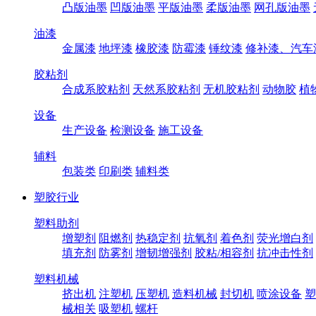
凸版油墨
凹版油墨
平版油墨
柔版油墨
网孔版油墨
油漆
金属漆
地坪漆
橡胶漆
防霉漆
锤纹漆
修补漆、汽车
胶粘剂
合成系胶粘剂
天然系胶粘剂
无机胶粘剂
动物胶
植
设备
生产设备
检测设备
施工设备
辅料
包装类
印刷类
辅料类
塑胶行业
塑料助剂
增塑剂
阻燃剂
热稳定剂
抗氧剂
着色剂
荧光增白剂
填充剂
防雾剂
增韧增强剂
胶粘/相容剂
抗冲击性剂
塑料机械
挤出机
注塑机
压塑机
造料机械
封切机
喷涂设备
塑
械相关
吸塑机
螺杆