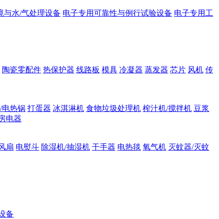
境与水/气处理设备
电子专用可靠性与例行试验设备
电子专用工
陶瓷零配件
热保护器
线路板
模具
冷凝器
蒸发器
芯片
风机
传
/电热锅
打蛋器
冰淇淋机
食物垃圾处理机
榨汁机/搅拌机
豆浆
房电器
风扇
电熨斗
除湿机/抽湿机
干手器
电热毯
氧气机
灭蚊器/灭蚊
设备