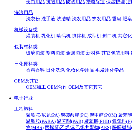
美白用品
抗皱用品
防晒用品
祛斑除痘
保湿护理
洁
洗涤用品
洗衣粉
洗手液
洗洁精
洗发用品
护发用品
香皂
肥皂
机械设备类
灌装机
乳化机
喷码机
搅拌机
成型机
封口机
其它化
包装材料类
玻璃包装
塑料包装
金属包装
新材料
其它包装用料
日化原料类
香精香料
日化洗涤
化妆化学用品
毛发用化学品
OEM及其它
OEM加工
OEM合作
OEM及其它其它
电子行业
工程塑料
聚酰胺/尼龙(PA)
聚碳酸酯(PC)
聚甲醛(POM)
聚苯醚
聚酰胺(PARA)
聚芳酯(PAR)
聚苯脂(PHB)
氟塑料(F)
物(MBS)
丙烯腈/乙烯/苯乙烯共聚物(AES)
酚醛树脂(