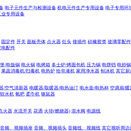
备
电子元件生产与检测设备
机电元件生产专用设备
电子专用环
工业专用设备
固定件
开关
面板壳体
点火器
灶头
接插件
硅橡胶类
玻璃零配件
家电配件
煲/电饭锅
电火锅
电烤箱
多士炉/烤面包机
压力锅
电饼铛
电炒锅
果蔬消毒机/扫毒机
电热炉
给皂液机
家用净水器
刨冰机
其它厨
器/空气清新器
电暖器/取暖器/电热油汀
电水壶/电热杯
空调扇/暖
软水机
氧吧
柔巾机
驱鼠器
点火器
水流开关
花洒
火排(燃烧器)
混水阀
电源线
音频、视频插座
音频、视频插头
音频线、视频线
其它视听周边