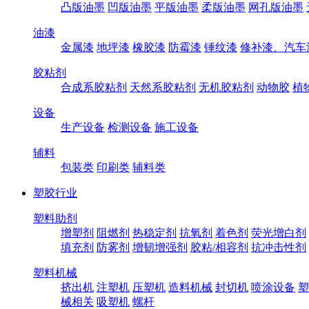
凸版油墨
凹版油墨
平版油墨
柔版油墨
网孔版油墨
油漆
金属漆
地坪漆
橡胶漆
防霉漆
锤纹漆
修补漆、汽车
胶粘剂
合成系胶粘剂
天然系胶粘剂
无机胶粘剂
动物胶
植
设备
生产设备
检测设备
施工设备
辅料
包装类
印刷类
辅料类
塑胶行业
塑料助剂
增塑剂
阻燃剂
热稳定剂
抗氧剂
着色剂
荧光增白剂
填充剂
防雾剂
增韧增强剂
胶粘/相容剂
抗冲击性剂
塑料机械
挤出机
注塑机
压塑机
造料机械
封切机
喷涂设备
塑
械相关
吸塑机
螺杆