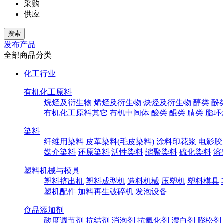
采购
供应
发布产品
全部商品分类
化工行业
有机化工原料
烷烃及衍生物
烯烃及衍生物
炔烃及衍生物
醇类
酚
有机化工原料其它
有机中间体
酸类
醌类
腈类
脂环
染料
纤维用染料
皮革染料(毛皮染料)
涂料印花浆
电影胶
媒介染料
还原染料
活性染料
缩聚染料
硫化染料
溶
塑料机械与模具
塑料挤出机
塑料成型机
造料机械
压塑机
塑料模具
塑机配件
加料再生破碎机
发泡设备
食品添加剂
酸度调节剂
抗结剂
消泡剂
抗氧化剂
漂白剂
膨松剂