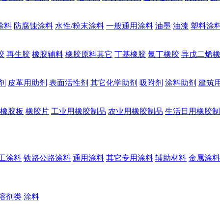
涂料
防腐蚀涂料
水性/粉末涂料
一般通用涂料
油墨
油漆
塑料涂
胶
再生胶
橡胶辅料
橡胶原料其它
丁基橡胶
氯丁橡胶
异戊二烯
剂
皮革用助剂
表面活性剂
其它化学助剂
吸附剂
涂料助剂
建筑
橡胶板
橡胶片
工业用橡胶制品
农业用橡胶制品
生活日用橡胶制
工涂料
铁路公路涂料
通用涂料
其它专用涂料
辅助材料
金属涂料
溶剂类
涂料