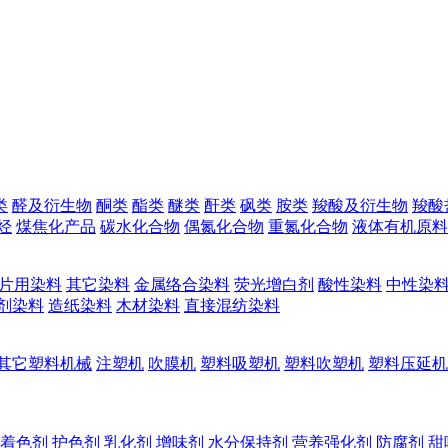
类
醛及衍生物
酮类
酯类
醚类
酐类
砜类
胺类
羧酸及衍生物
羧酸
烃
煤焦化产品
碳水化合物
偶氮化合物
重氮化合物
液体有机原料
片用染料
其它染料
金属络合染料
荧光增白剂
酸性染料
中性染
剂染料
造纸染料
木材染料
直接混纺染料
其它塑料机械
注塑机
吹膜机
塑料吸塑机
塑料吹塑机
塑料压延机
着色剂
护色剂
乳化剂
增味剂
水分保持剂
营养强化剂
防腐剂
甜