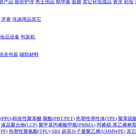
肤产品
眼部护理
男士用品
精华素
面膜
其它化妆成品
香水
彩妆
牙膏
洗涤用品其它
妆品设备
包装机
纸盒包装
辅助材料
(PPO)和改性聚苯醚
聚酯(PBT/PET)
热塑性弹性体(TPE)
聚苯硫醚(
液晶聚合物(LCP)
聚甲基丙烯酸甲酯(PMMA)
丙烯腈-苯乙烯树脂(
PF)
热塑性聚氨酯(TPU)
SBS
超高分子量聚乙烯(UHMWPE)
其