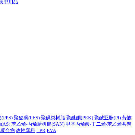
美甲用品
PPS)
聚醚砜(PES)
聚砜类树脂
聚醚酮(PEK)
聚酰亚胺(PI)
芳族
AS)
苯乙烯-丙烯腈树脂(SAN)
甲基丙烯酸-丁二烯-苯乙烯共聚
它聚合物
改性塑料
TPR
EVA