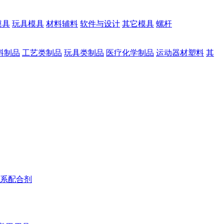
模具
玩具模具
材料辅料
软件与设计
其它模具
螺杆
料制品
工艺类制品
玩具类制品
医疗化学制品
运动器材塑料
其
系配合剂