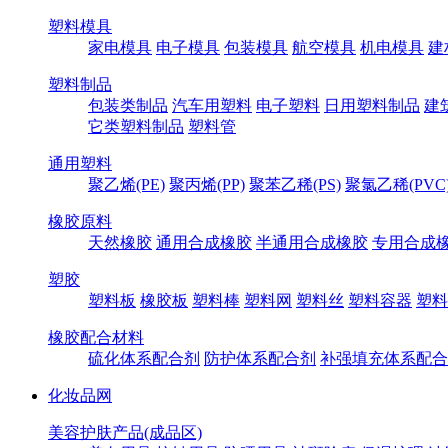
塑料模具
家电模具
电子模具
包装模具
航空模具
机电模具
建
塑料制品
包装类制品
汽车用塑料
电子塑料
日用塑料制品
建
它类塑料制品
塑料管
通用塑料
聚乙烯(PE)
聚丙烯(PP)
聚苯乙稀(PS)
聚氯乙稀(PVC
橡胶原料
天然橡胶
通用合成橡胶
半通用合成橡胶
专用合成
塑胶
塑料板
橡胶板
塑料棒
塑料网
塑料丝
塑料容器
塑料
橡胶配合材料
硫化体系配合剂
防护体系配合剂
补强填充体系配合
化妆品网
美容护肤产品(成品区)