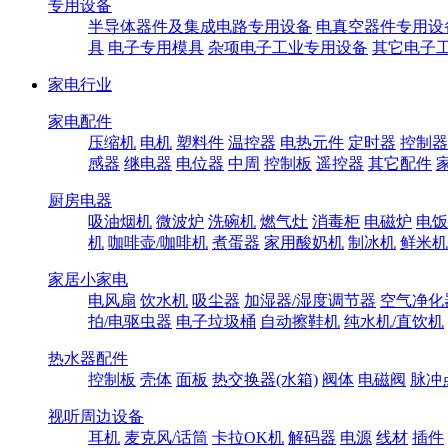
专用设备
半导体器件及集成电路专用设备
电真空器件专用设
具
电子专用模具
杂项电子工业专用设备
其它电子
家电行业
家电配件
压缩机
电机
塑料件
温控器
电热元件
定时器
控制器
感器
继电器
电位器
中周
控制板
遥控器
其它配件
厨房电器
吸油烟机
微波炉
洗碗机
燃气灶
消毒柜
电磁炉
电饭
机
咖啡壶/咖啡机
煮蛋器
家用酸奶机
制冰机
鲜米机
家居小家电
电风扇
饮水机
吸尘器
加湿器/湿度调节器
空气净化
拍/电驱虫器
电子垃圾桶
自动擦鞋机
纯水机/直饮机
热水器配件
控制板
壳体
面板
热交换器(水箱)
阀体
电磁阀
脉冲
视听周边设备
耳机
麦克风/话筒
卡拉OK机
解码器
电源
线材
插件