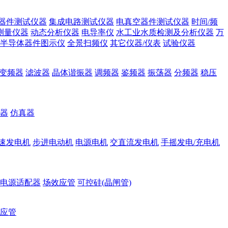
器件测试仪器
集成电路测试仪器
电真空器件测试仪器
时间/频
测量仪器
动态分析仪器
电导率仪
水工业水质检测及分析仪器
万
半导体器件图示仪
全景扫频仪
其它仪器/仪表
试验仪器
变频器
滤波器
晶体谐振器
调频器
鉴频器
振荡器
分频器
稳压
器
仿真器
速发电机
步进电动机
电源电机
交直流发电机
手摇发电/充电机
电源适配器
场效应管
可控硅(晶闸管)
应管