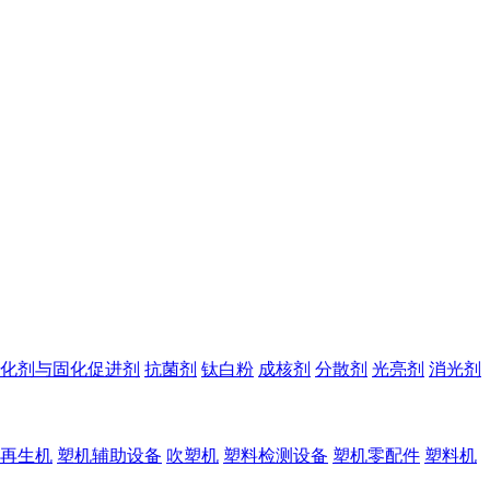
化剂与固化促进剂
抗菌剂
钛白粉
成核剂
分散剂
光亮剂
消光剂
再生机
塑机辅助设备
吹塑机
塑料检测设备
塑机零配件
塑料机