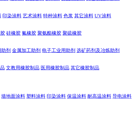
料
印染涂料
艺术涂料
特种涂料
色浆
其它涂料
UV涂料
橡胶
硅橡胶
氟橡胶
聚氨酯橡胶
聚硫橡胶
用助剂
金属加工助剂
电子工业用助剂
选矿药剂及冶炼助剂
品
文教用橡胶制品
医用橡胶制品
其它橡胶制品
墙地面涂料
塑料涂料
印染涂料
保温涂料
耐高温涂料
导电涂料