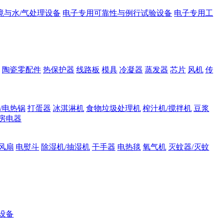
境与水/气处理设备
电子专用可靠性与例行试验设备
电子专用工
陶瓷零配件
热保护器
线路板
模具
冷凝器
蒸发器
芯片
风机
传
/电热锅
打蛋器
冰淇淋机
食物垃圾处理机
榨汁机/搅拌机
豆浆
房电器
风扇
电熨斗
除湿机/抽湿机
干手器
电热毯
氧气机
灭蚊器/灭蚊
设备