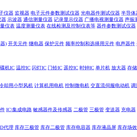
子仪器
监视器
电子元件参数测试仪器
光电器件测试仪器
半导体
仪器
示波器
通信测量仪器
记录显示仪器
广播电视测量仪器
声振
量仪表
温度测量仪表
在线检测及控制仪表等
器件参数测试仪器
器)
开关元件
继电器
保护元件
频率控制和选择用元件
电声器件
碟机IC
温控IC
闪灯IC
门铃IC
遥控IC
时钟IC
单片机
放大器
存储
冷却用小型风机
计算机用电机
控制微电机
交直流伺服电动机
调
件
IC\集成电路
敏感器件及传感器
二极管
三极管
变送器
充电器
ED代理
库存三极管
库存二极管
库存电容器
库存液晶屏
库存场效