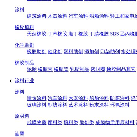
涂料
建筑涂料
木器涂料
汽车涂料
船舶涂料
轻工和家电
橡胶原料
天然橡胶
丁苯橡胶
顺丁橡胶
丁腈橡胶
SBS
乙丙橡
化学助剂
橡胶助剂
催化剂
塑料助剂
添加剂
印染助剂
水处理
橡胶制品
轮胎
橡胶带
橡胶管
乳胶制品
密封圈
橡胶制品其它
涂料行业
涂料
建筑涂料
汽车涂料
木器涂料
船舶涂料
防腐涂料
轻
玻璃涂料
标线涂料
艺术涂料
粉末涂料
环氧涂料
原材料
成膜物质
颜料类
填料类
助剂类
成膜物质用原材料
油墨