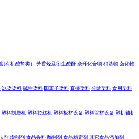
盐(有机酸盐类）
芳香烃及衍生酸酐
杂环化合物
硝基物
卤化物
料
冰染染料
碱性染料
阳离子染料
直接染料
分散染料
食用染料
塑料制袋机
塑料拉丝机
塑料板材设备
塑料管材设备
塑机辅机
味剂
增稠剂
食品香料
酶制剂
食品稳定剂
其它食品添加剂