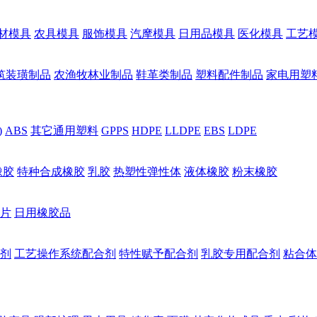
材模具
农具模具
服饰模具
汽摩模具
日用品模具
医化模具
工艺
筑装璜制品
农渔牧林业制品
鞋革类制品
塑料配件制品
家电用塑
)
ABS
其它通用塑料
GPPS
HDPE
LLDPE
EBS
LDPE
橡胶
特种合成橡胶
乳胶
热塑性弹性体
液体橡胶
粉末橡胶
片
日用橡胶品
剂
工艺操作系统配合剂
特性赋予配合剂
乳胶专用配合剂
粘合体