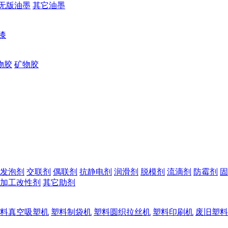
无版油墨
其它油墨
漆
物胶
矿物胶
发泡剂
交联剂
偶联剂
抗静电剂
润滑剂
脱模剂
流滴剂
防霉剂
固
加工改性剂
其它助剂
料真空吸塑机
塑料制袋机
塑料圆织拉丝机
塑料印刷机
废旧塑料