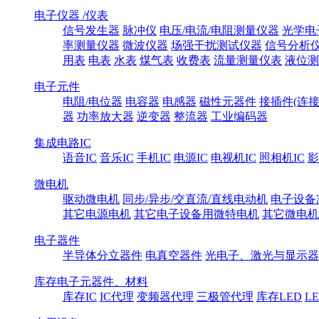
电子仪器 /仪表
信号发生器
脉冲仪
电压/电流/电阻测量仪器
光学电
率测量仪器
微波仪器
场强干扰测试仪器
信号分析
用表
电表
水表
煤气表
收费表
流量测量仪表
液位测
电子元件
电阻/电位器
电容器
电感器
磁性元器件
接插件(连接
器
功率放大器
逆变器
整流器
工业编码器
集成电路IC
语音IC
音乐IC
手机IC
电源IC
电视机IC
照相机IC
影
微电机
驱动微电机
同步/异步/交直流/直线电动机
电子设备
其它电源电机
其它电子设备用微特电机
其它微电机
电子器件
半导体分立器件
电真空器件
光电子、激光与显示器
库存电子元器件、材料
库存IC
IC代理
变频器代理
三极管代理
库存LED
L