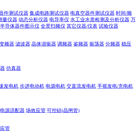
器件测试仪器
集成电路测试仪器
电真空器件测试仪器
时间/频
测量仪器
动态分析仪器
电导率仪
水工业水质检测及分析仪器
万
半导体器件图示仪
全景扫频仪
其它仪器/仪表
试验仪器
变频器
滤波器
晶体谐振器
调频器
鉴频器
振荡器
分频器
稳压
器
仿真器
速发电机
步进电动机
电源电机
交直流发电机
手摇发电/充电机
电源适配器
场效应管
可控硅(晶闸管)
应管