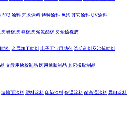
料
印染涂料
艺术涂料
特种涂料
色浆
其它涂料
UV涂料
橡胶
硅橡胶
氟橡胶
聚氨酯橡胶
聚硫橡胶
用助剂
金属加工助剂
电子工业用助剂
选矿药剂及冶炼助剂
品
文教用橡胶制品
医用橡胶制品
其它橡胶制品
墙地面涂料
塑料涂料
印染涂料
保温涂料
耐高温涂料
导电涂料