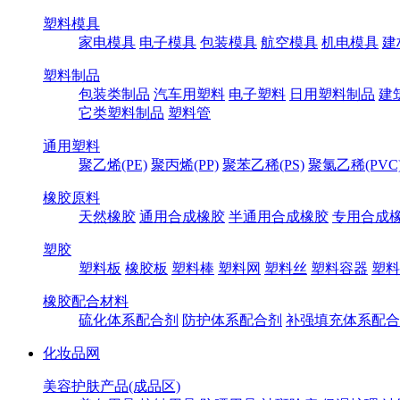
塑料模具
家电模具
电子模具
包装模具
航空模具
机电模具
建
塑料制品
包装类制品
汽车用塑料
电子塑料
日用塑料制品
建
它类塑料制品
塑料管
通用塑料
聚乙烯(PE)
聚丙烯(PP)
聚苯乙稀(PS)
聚氯乙稀(PVC
橡胶原料
天然橡胶
通用合成橡胶
半通用合成橡胶
专用合成
塑胶
塑料板
橡胶板
塑料棒
塑料网
塑料丝
塑料容器
塑料
橡胶配合材料
硫化体系配合剂
防护体系配合剂
补强填充体系配合
化妆品网
美容护肤产品(成品区)