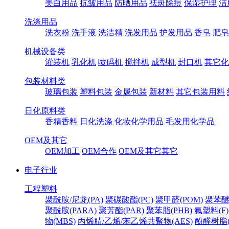
美白用品
抗皱用品
防晒用品
祛斑除痘
保湿护理
洁
洗涤用品
洗衣粉
洗手液
洗洁精
洗发用品
护发用品
香皂
肥皂
机械设备类
灌装机
乳化机
喷码机
搅拌机
成型机
封口机
其它化
包装材料类
玻璃包装
塑料包装
金属包装
新材料
其它包装用料
日化原料类
香精香料
日化洗涤
化妆化学用品
毛发用化学品
OEM及其它
OEM加工
OEM合作
OEM及其它其它
电子行业
工程塑料
聚酰胺/尼龙(PA)
聚碳酸酯(PC)
聚甲醛(POM)
聚苯醚
聚酰胺(PARA)
聚芳酯(PAR)
聚苯脂(PHB)
氟塑料(F)
物(MBS)
丙烯腈/乙烯/苯乙烯共聚物(AES)
酚醛树脂(