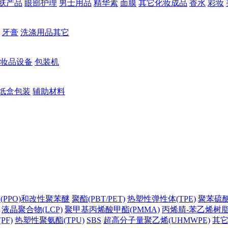
肤产品
眼部护理
男士用品
精华素
面膜
其它化妆成品
香水
彩妆
牙膏
洗涤用品其它
妆品设备
包装机
纸盒包装
辅助材料
(PPO)和改性聚苯醚
聚酯(PBT/PET)
热塑性弹性体(TPE)
聚苯硫醚(
液晶聚合物(LCP)
聚甲基丙烯酸甲酯(PMMA)
丙烯腈-苯乙烯树脂(
PF)
热塑性聚氨酯(TPU)
SBS
超高分子量聚乙烯(UHMWPE)
其