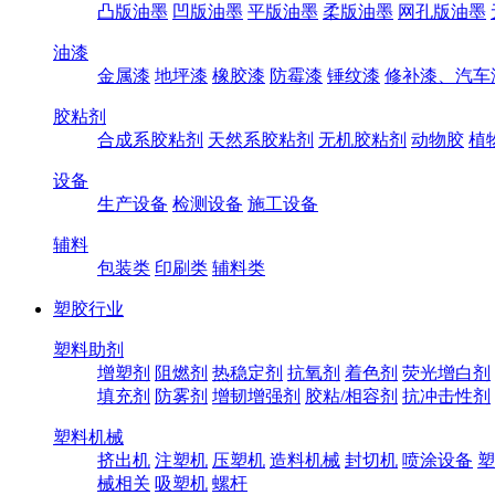
凸版油墨
凹版油墨
平版油墨
柔版油墨
网孔版油墨
油漆
金属漆
地坪漆
橡胶漆
防霉漆
锤纹漆
修补漆、汽车
胶粘剂
合成系胶粘剂
天然系胶粘剂
无机胶粘剂
动物胶
植
设备
生产设备
检测设备
施工设备
辅料
包装类
印刷类
辅料类
塑胶行业
塑料助剂
增塑剂
阻燃剂
热稳定剂
抗氧剂
着色剂
荧光增白剂
填充剂
防雾剂
增韧增强剂
胶粘/相容剂
抗冲击性剂
塑料机械
挤出机
注塑机
压塑机
造料机械
封切机
喷涂设备
塑
械相关
吸塑机
螺杆