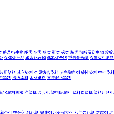
类
醛及衍生物
酮类
酯类
醚类
酐类
砜类
胺类
羧酸及衍生物
羧酸
烃
煤焦化产品
碳水化合物
偶氮化合物
重氮化合物
液体有机原料
片用染料
其它染料
金属络合染料
荧光增白剂
酸性染料
中性染
剂染料
造纸染料
木材染料
直接混纺染料
其它塑料机械
注塑机
吹膜机
塑料吸塑机
塑料吹塑机
塑料压延机
着色剂
护色剂
乳化剂
增味剂
水分保持剂
营养强化剂
防腐剂
甜