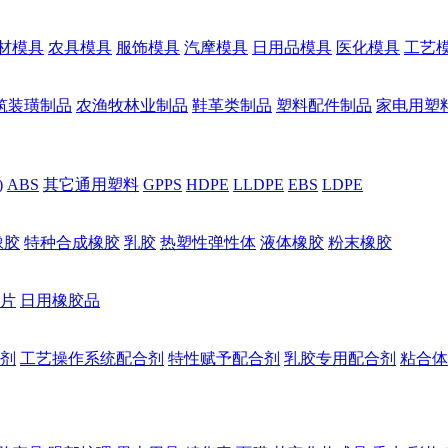
材模具
农具模具
服饰模具
汽摩模具
日用品模具
医化模具
工艺
筑装璜制品
农渔牧林业制品
鞋革类制品
塑料配件制品
家电用塑
)
ABS
其它通用塑料
GPPS
HDPE
LLDPE
EBS
LDPE
橡胶
特种合成橡胶
乳胶
热塑性弹性体
液体橡胶
粉末橡胶
片
日用橡胶品
剂
工艺操作系统配合剂
特性赋予配合剂
乳胶专用配合剂
粘合体