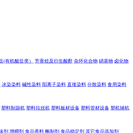
盐(有机酸盐类）
芳香烃及衍生酸酐
杂环化合物
硝基物
卤化物
料
冰染染料
碱性染料
阳离子染料
直接染料
分散染料
食用染料
塑料制袋机
塑料拉丝机
塑料板材设备
塑料管材设备
塑机辅机
味剂
增稠剂
食品香料
酶制剂
食品稳定剂
其它食品添加剂