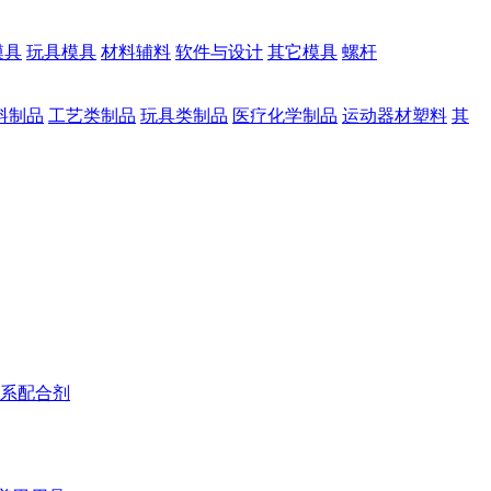
模具
玩具模具
材料辅料
软件与设计
其它模具
螺杆
料制品
工艺类制品
玩具类制品
医疗化学制品
运动器材塑料
其
系配合剂