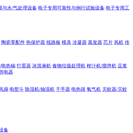
境与水/气处理设备
电子专用可靠性与例行试验设备
电子专用工
陶瓷零配件
热保护器
线路板
模具
冷凝器
蒸发器
芯片
风机
传
/电热锅
打蛋器
冰淇淋机
食物垃圾处理机
榨汁机/搅拌机
豆浆
房电器
风扇
电熨斗
除湿机/抽湿机
干手器
电热毯
氧气机
灭蚊器/灭蚊
设备