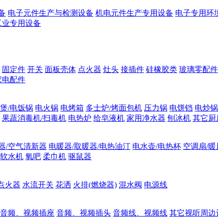
备
电子元件生产与检测设备
机电元件生产专用设备
电子专用环
工业专用设备
固定件
开关
面板壳体
点火器
灶头
接插件
硅橡胶类
玻璃零配件
家电配件
煲/电饭锅
电火锅
电烤箱
多士炉/烤面包机
压力锅
电饼铛
电炒锅
果蔬消毒机/扫毒机
电热炉
给皂液机
家用净水器
刨冰机
其它厨
器/空气清新器
电暖器/取暖器/电热油汀
电水壶/电热杯
空调扇/暖
软水机
氧吧
柔巾机
驱鼠器
点火器
水流开关
花洒
火排(燃烧器)
混水阀
电源线
音频、视频插座
音频、视频插头
音频线、视频线
其它视听周边