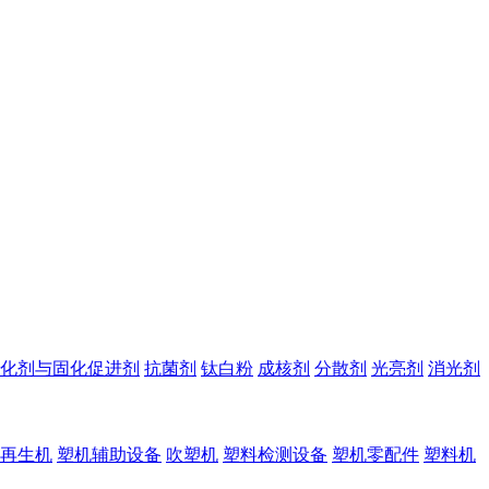
化剂与固化促进剂
抗菌剂
钛白粉
成核剂
分散剂
光亮剂
消光剂
再生机
塑机辅助设备
吹塑机
塑料检测设备
塑机零配件
塑料机