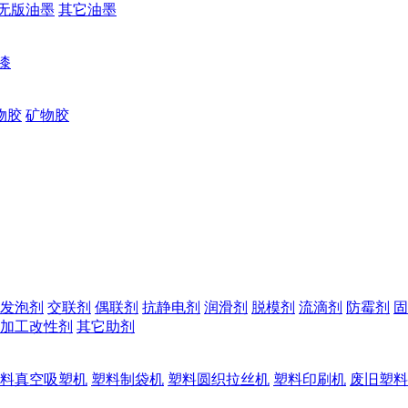
无版油墨
其它油墨
漆
物胶
矿物胶
发泡剂
交联剂
偶联剂
抗静电剂
润滑剂
脱模剂
流滴剂
防霉剂
固
加工改性剂
其它助剂
料真空吸塑机
塑料制袋机
塑料圆织拉丝机
塑料印刷机
废旧塑料