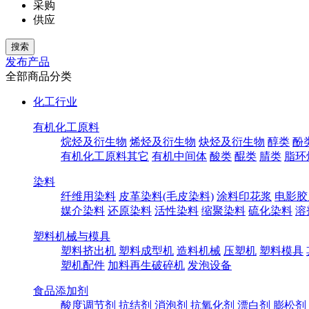
采购
供应
发布产品
全部商品分类
化工行业
有机化工原料
烷烃及衍生物
烯烃及衍生物
炔烃及衍生物
醇类
酚
有机化工原料其它
有机中间体
酸类
醌类
腈类
脂环
染料
纤维用染料
皮革染料(毛皮染料)
涂料印花浆
电影胶
媒介染料
还原染料
活性染料
缩聚染料
硫化染料
溶
塑料机械与模具
塑料挤出机
塑料成型机
造料机械
压塑机
塑料模具
塑机配件
加料再生破碎机
发泡设备
食品添加剂
酸度调节剂
抗结剂
消泡剂
抗氧化剂
漂白剂
膨松剂