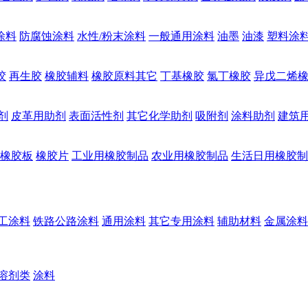
涂料
防腐蚀涂料
水性/粉末涂料
一般通用涂料
油墨
油漆
塑料涂
胶
再生胶
橡胶辅料
橡胶原料其它
丁基橡胶
氯丁橡胶
异戊二烯
剂
皮革用助剂
表面活性剂
其它化学助剂
吸附剂
涂料助剂
建筑
橡胶板
橡胶片
工业用橡胶制品
农业用橡胶制品
生活日用橡胶制
工涂料
铁路公路涂料
通用涂料
其它专用涂料
辅助材料
金属涂料
溶剂类
涂料