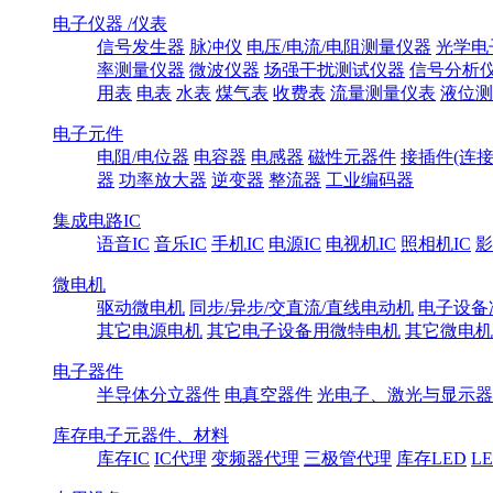
电子仪器 /仪表
信号发生器
脉冲仪
电压/电流/电阻测量仪器
光学电
率测量仪器
微波仪器
场强干扰测试仪器
信号分析
用表
电表
水表
煤气表
收费表
流量测量仪表
液位测
电子元件
电阻/电位器
电容器
电感器
磁性元器件
接插件(连接
器
功率放大器
逆变器
整流器
工业编码器
集成电路IC
语音IC
音乐IC
手机IC
电源IC
电视机IC
照相机IC
影
微电机
驱动微电机
同步/异步/交直流/直线电动机
电子设备
其它电源电机
其它电子设备用微特电机
其它微电机
电子器件
半导体分立器件
电真空器件
光电子、激光与显示器
库存电子元器件、材料
库存IC
IC代理
变频器代理
三极管代理
库存LED
L