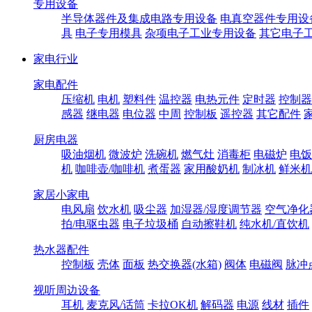
专用设备
半导体器件及集成电路专用设备
电真空器件专用设
具
电子专用模具
杂项电子工业专用设备
其它电子
家电行业
家电配件
压缩机
电机
塑料件
温控器
电热元件
定时器
控制器
感器
继电器
电位器
中周
控制板
遥控器
其它配件
厨房电器
吸油烟机
微波炉
洗碗机
燃气灶
消毒柜
电磁炉
电饭
机
咖啡壶/咖啡机
煮蛋器
家用酸奶机
制冰机
鲜米机
家居小家电
电风扇
饮水机
吸尘器
加湿器/湿度调节器
空气净化
拍/电驱虫器
电子垃圾桶
自动擦鞋机
纯水机/直饮机
热水器配件
控制板
壳体
面板
热交换器(水箱)
阀体
电磁阀
脉冲
视听周边设备
耳机
麦克风/话筒
卡拉OK机
解码器
电源
线材
插件