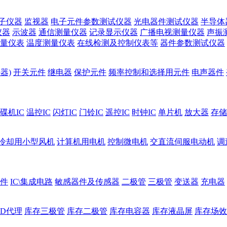
子仪器
监视器
电子元件参数测试仪器
光电器件测试仪器
半导体
仪器
示波器
通信测量仪器
记录显示仪器
广播电视测量仪器
声振
量仪表
温度测量仪表
在线检测及控制仪表等
器件参数测试仪器
器)
开关元件
继电器
保护元件
频率控制和选择用元件
电声器件
碟机IC
温控IC
闪灯IC
门铃IC
遥控IC
时钟IC
单片机
放大器
存储
冷却用小型风机
计算机用电机
控制微电机
交直流伺服电动机
调
件
IC\集成电路
敏感器件及传感器
二极管
三极管
变送器
充电器
ED代理
库存三极管
库存二极管
库存电容器
库存液晶屏
库存场效