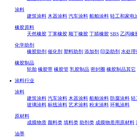
涂料
建筑涂料
木器涂料
汽车涂料
船舶涂料
轻工和家电
橡胶原料
天然橡胶
丁苯橡胶
顺丁橡胶
丁腈橡胶
SBS
乙丙橡
化学助剂
橡胶助剂
催化剂
塑料助剂
添加剂
印染助剂
水处理
橡胶制品
轮胎
橡胶带
橡胶管
乳胶制品
密封圈
橡胶制品其它
涂料行业
涂料
建筑涂料
汽车涂料
木器涂料
船舶涂料
防腐涂料
轻
玻璃涂料
标线涂料
艺术涂料
粉末涂料
环氧涂料
原材料
成膜物质
颜料类
填料类
助剂类
成膜物质用原材料
油墨