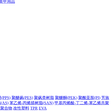
美甲用品
PPS)
聚醚砜(PES)
聚砜类树脂
聚醚酮(PEK)
聚酰亚胺(PI)
芳族
AS)
苯乙烯-丙烯腈树脂(SAN)
甲基丙烯酸-丁二烯-苯乙烯共聚
它聚合物
改性塑料
TPR
EVA