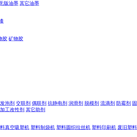
无版油墨
其它油墨
漆
物胶
矿物胶
发泡剂
交联剂
偶联剂
抗静电剂
润滑剂
脱模剂
流滴剂
防霉剂
固
加工改性剂
其它助剂
料真空吸塑机
塑料制袋机
塑料圆织拉丝机
塑料印刷机
废旧塑料