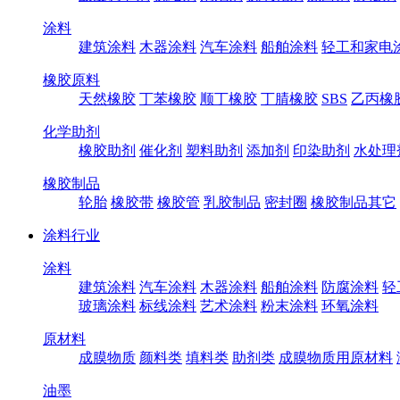
涂料
建筑涂料
木器涂料
汽车涂料
船舶涂料
轻工和家电
橡胶原料
天然橡胶
丁苯橡胶
顺丁橡胶
丁腈橡胶
SBS
乙丙橡
化学助剂
橡胶助剂
催化剂
塑料助剂
添加剂
印染助剂
水处理
橡胶制品
轮胎
橡胶带
橡胶管
乳胶制品
密封圈
橡胶制品其它
涂料行业
涂料
建筑涂料
汽车涂料
木器涂料
船舶涂料
防腐涂料
轻
玻璃涂料
标线涂料
艺术涂料
粉末涂料
环氧涂料
原材料
成膜物质
颜料类
填料类
助剂类
成膜物质用原材料
油墨