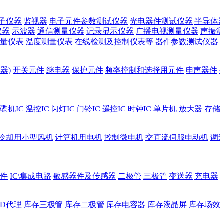
子仪器
监视器
电子元件参数测试仪器
光电器件测试仪器
半导体
仪器
示波器
通信测量仪器
记录显示仪器
广播电视测量仪器
声振
量仪表
温度测量仪表
在线检测及控制仪表等
器件参数测试仪器
器)
开关元件
继电器
保护元件
频率控制和选择用元件
电声器件
碟机IC
温控IC
闪灯IC
门铃IC
遥控IC
时钟IC
单片机
放大器
存储
冷却用小型风机
计算机用电机
控制微电机
交直流伺服电动机
调
件
IC\集成电路
敏感器件及传感器
二极管
三极管
变送器
充电器
ED代理
库存三极管
库存二极管
库存电容器
库存液晶屏
库存场效