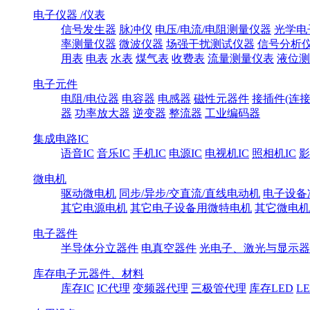
电子仪器 /仪表
信号发生器
脉冲仪
电压/电流/电阻测量仪器
光学电
率测量仪器
微波仪器
场强干扰测试仪器
信号分析
用表
电表
水表
煤气表
收费表
流量测量仪表
液位测
电子元件
电阻/电位器
电容器
电感器
磁性元器件
接插件(连接
器
功率放大器
逆变器
整流器
工业编码器
集成电路IC
语音IC
音乐IC
手机IC
电源IC
电视机IC
照相机IC
影
微电机
驱动微电机
同步/异步/交直流/直线电动机
电子设备
其它电源电机
其它电子设备用微特电机
其它微电机
电子器件
半导体分立器件
电真空器件
光电子、激光与显示器
库存电子元器件、材料
库存IC
IC代理
变频器代理
三极管代理
库存LED
L