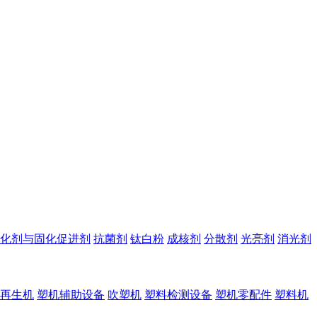
化剂与固化促进剂
抗菌剂
钛白粉
成核剂
分散剂
光亮剂
消光剂
再生机
塑机辅助设备
吹塑机
塑料检测设备
塑机零配件
塑料机