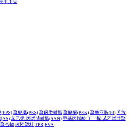
美甲用品
PPS)
聚醚砜(PES)
聚砜类树脂
聚醚酮(PEK)
聚酰亚胺(PI)
芳族
AS)
苯乙烯-丙烯腈树脂(SAN)
甲基丙烯酸-丁二烯-苯乙烯共聚
它聚合物
改性塑料
TPR
EVA