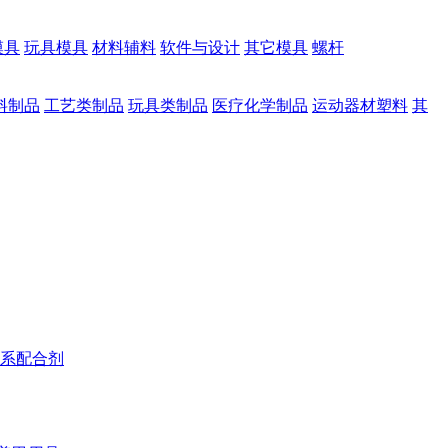
模具
玩具模具
材料辅料
软件与设计
其它模具
螺杆
料制品
工艺类制品
玩具类制品
医疗化学制品
运动器材塑料
其
系配合剂