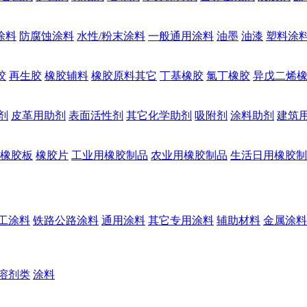
涂料
防腐蚀涂料
水性/粉末涂料
一般通用涂料
油墨
油漆
塑料涂
胶
再生胶
橡胶辅料
橡胶原料其它
丁基橡胶
氯丁橡胶
异戊二烯
剂
皮革用助剂
表面活性剂
其它化学助剂
吸附剂
涂料助剂
建筑
橡胶板
橡胶片
工业用橡胶制品
农业用橡胶制品
生活日用橡胶制
工涂料
铁路公路涂料
通用涂料
其它专用涂料
辅助材料
金属涂料
溶剂类
涂料