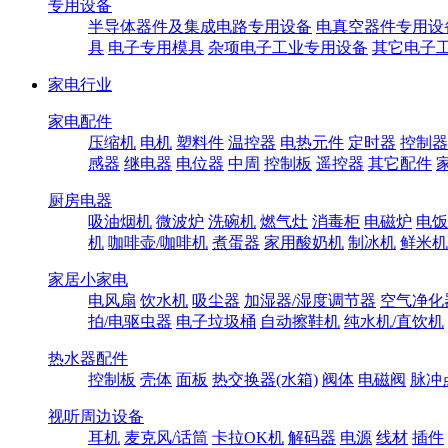
专用设备
半导体器件及集成电路专用设备
电真空器件专用设
具
电子专用模具
杂项电子工业专用设备
其它电子
家电行业
家电配件
压缩机
电机
塑料件
温控器
电热元件
定时器
控制器
感器
继电器
电位器
中周
控制板
遥控器
其它配件
厨房电器
吸油烟机
微波炉
洗碗机
燃气灶
消毒柜
电磁炉
电饭
机
咖啡壶/咖啡机
煮蛋器
家用酸奶机
制冰机
鲜米机
家居小家电
电风扇
饮水机
吸尘器
加湿器/湿度调节器
空气净化
拍/电驱虫器
电子垃圾桶
自动擦鞋机
纯水机/直饮机
热水器配件
控制板
壳体
面板
热交换器(水箱)
阀体
电磁阀
脉冲
视听周边设备
耳机
麦克风/话筒
卡拉OK机
解码器
电源
线材
插件