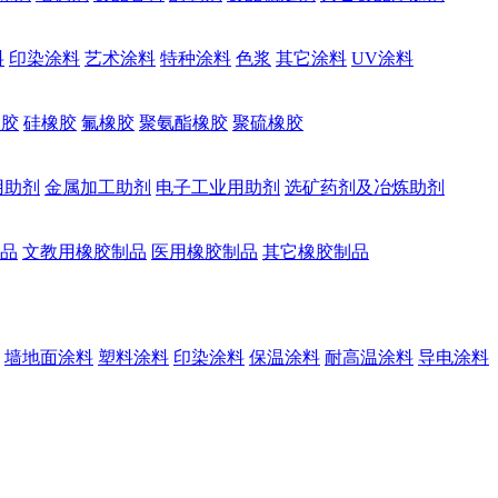
料
印染涂料
艺术涂料
特种涂料
色浆
其它涂料
UV涂料
橡胶
硅橡胶
氟橡胶
聚氨酯橡胶
聚硫橡胶
用助剂
金属加工助剂
电子工业用助剂
选矿药剂及冶炼助剂
品
文教用橡胶制品
医用橡胶制品
其它橡胶制品
墙地面涂料
塑料涂料
印染涂料
保温涂料
耐高温涂料
导电涂料