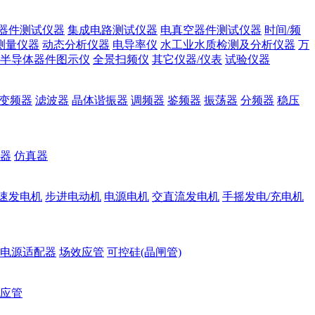
器件测试仪器
集成电路测试仪器
电真空器件测试仪器
时间/频
测量仪器
动态分析仪器
电导率仪
水工业水质检测及分析仪器
万
半导体器件图示仪
全景扫频仪
其它仪器/仪表
试验仪器
变频器
滤波器
晶体谐振器
调频器
鉴频器
振荡器
分频器
稳压
器
仿真器
速发电机
步进电动机
电源电机
交直流发电机
手摇发电/充电机
电源适配器
场效应管
可控硅(晶闸管)
应管