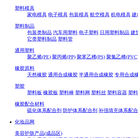
塑料模具
家电模具
电子模具
包装模具
航空模具
机电模具
建
塑料制品
包装类制品
汽车用塑料
电子塑料
日用塑料制品
建
它类塑料制品
塑料管
通用塑料
聚乙烯(PE)
聚丙烯(PP)
聚苯乙稀(PS)
聚氯乙稀(PVC
橡胶原料
天然橡胶
通用合成橡胶
半通用合成橡胶
专用合成
塑胶
塑料板
橡胶板
塑料棒
塑料网
塑料丝
塑料容器
塑料
橡胶配合材料
硫化体系配合剂
防护体系配合剂
补强填充体系配合
化妆品网
美容护肤产品(成品区)