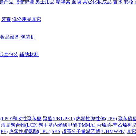
肤产品
眼部护理
男士用品
精华素
面膜
其它化妆成品
香水
彩妆
牙膏
洗涤用品其它
妆品设备
包装机
纸盒包装
辅助材料
(PPO)和改性聚苯醚
聚酯(PBT/PET)
热塑性弹性体(TPE)
聚苯硫醚(
液晶聚合物(LCP)
聚甲基丙烯酸甲酯(PMMA)
丙烯腈-苯乙烯树脂(
PF)
热塑性聚氨酯(TPU)
SBS
超高分子量聚乙烯(UHMWPE)
其