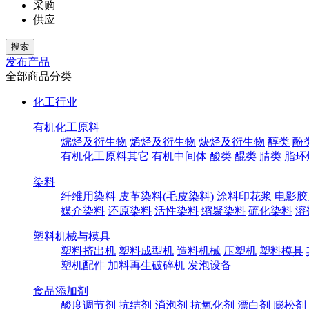
采购
供应
发布产品
全部商品分类
化工行业
有机化工原料
烷烃及衍生物
烯烃及衍生物
炔烃及衍生物
醇类
酚
有机化工原料其它
有机中间体
酸类
醌类
腈类
脂环
染料
纤维用染料
皮革染料(毛皮染料)
涂料印花浆
电影胶
媒介染料
还原染料
活性染料
缩聚染料
硫化染料
溶
塑料机械与模具
塑料挤出机
塑料成型机
造料机械
压塑机
塑料模具
塑机配件
加料再生破碎机
发泡设备
食品添加剂
酸度调节剂
抗结剂
消泡剂
抗氧化剂
漂白剂
膨松剂