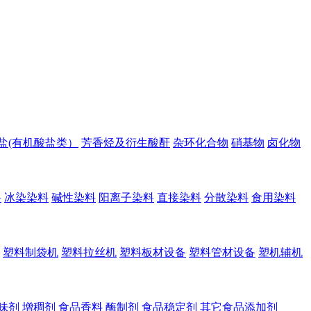
盐(有机酸盐类）
芳香烃及衍生酸酐
杂环化合物
硝基物
卤化物
料
冰染染料
碱性染料
阳离子染料
直接染料
分散染料
食用染料
塑料制袋机
塑料拉丝机
塑料板材设备
塑料管材设备
塑机辅机
味剂
增稠剂
食品香料
酶制剂
食品稳定剂
其它食品添加剂