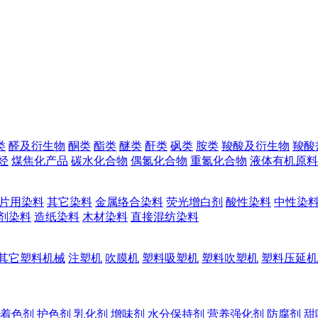
类
醛及衍生物
酮类
酯类
醚类
酐类
砜类
胺类
羧酸及衍生物
羧酸
烃
煤焦化产品
碳水化合物
偶氮化合物
重氮化合物
液体有机原料
片用染料
其它染料
金属络合染料
荧光增白剂
酸性染料
中性染
剂染料
造纸染料
木材染料
直接混纺染料
其它塑料机械
注塑机
吹膜机
塑料吸塑机
塑料吹塑机
塑料压延机
着色剂
护色剂
乳化剂
增味剂
水分保持剂
营养强化剂
防腐剂
甜