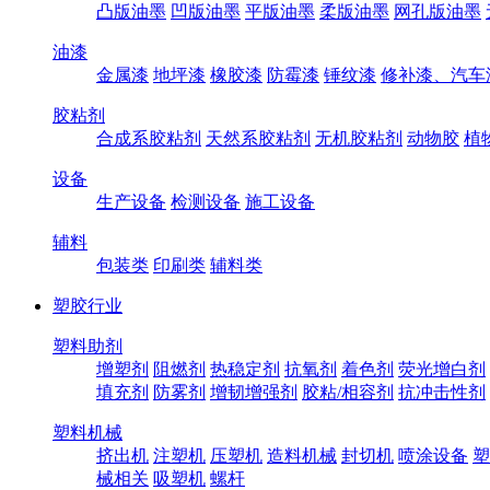
凸版油墨
凹版油墨
平版油墨
柔版油墨
网孔版油墨
油漆
金属漆
地坪漆
橡胶漆
防霉漆
锤纹漆
修补漆、汽车
胶粘剂
合成系胶粘剂
天然系胶粘剂
无机胶粘剂
动物胶
植
设备
生产设备
检测设备
施工设备
辅料
包装类
印刷类
辅料类
塑胶行业
塑料助剂
增塑剂
阻燃剂
热稳定剂
抗氧剂
着色剂
荧光增白剂
填充剂
防雾剂
增韧增强剂
胶粘/相容剂
抗冲击性剂
塑料机械
挤出机
注塑机
压塑机
造料机械
封切机
喷涂设备
塑
械相关
吸塑机
螺杆