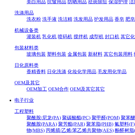
美白用品
抗皱用品
防晒用品
祛斑除痘
保湿护理
洁
洗涤用品
洗衣粉
洗手液
洗洁精
洗发用品
护发用品
香皂
肥皂
机械设备类
灌装机
乳化机
喷码机
搅拌机
成型机
封口机
其它化
包装材料类
玻璃包装
塑料包装
金属包装
新材料
其它包装用料
日化原料类
香精香料
日化洗涤
化妆化学用品
毛发用化学品
OEM及其它
OEM加工
OEM合作
OEM及其它其它
电子行业
工程塑料
聚酰胺/尼龙(PA)
聚碳酸酯(PC)
聚甲醛(POM)
聚苯醚
聚酰胺(PARA)
聚芳酯(PAR)
聚苯脂(PHB)
氟塑料(F)
物(MBS)
丙烯腈/乙烯/苯乙烯共聚物(AES)
酚醛树脂(