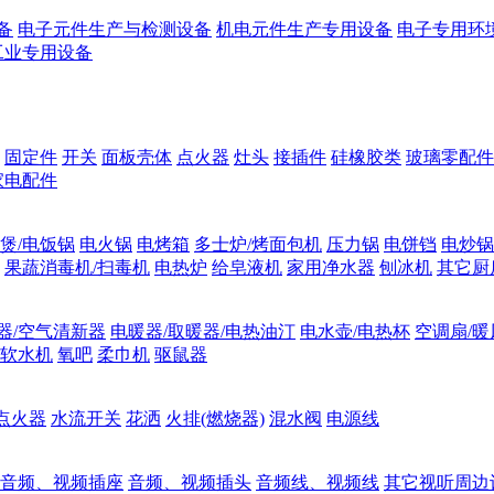
备
电子元件生产与检测设备
机电元件生产专用设备
电子专用环
工业专用设备
固定件
开关
面板壳体
点火器
灶头
接插件
硅橡胶类
玻璃零配件
家电配件
煲/电饭锅
电火锅
电烤箱
多士炉/烤面包机
压力锅
电饼铛
电炒锅
果蔬消毒机/扫毒机
电热炉
给皂液机
家用净水器
刨冰机
其它厨
器/空气清新器
电暖器/取暖器/电热油汀
电水壶/电热杯
空调扇/暖
软水机
氧吧
柔巾机
驱鼠器
点火器
水流开关
花洒
火排(燃烧器)
混水阀
电源线
音频、视频插座
音频、视频插头
音频线、视频线
其它视听周边