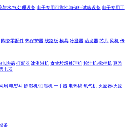
境与水/气处理设备
电子专用可靠性与例行试验设备
电子专用工
陶瓷零配件
热保护器
线路板
模具
冷凝器
蒸发器
芯片
风机
传
/电热锅
打蛋器
冰淇淋机
食物垃圾处理机
榨汁机/搅拌机
豆浆
房电器
风扇
电熨斗
除湿机/抽湿机
干手器
电热毯
氧气机
灭蚊器/灭蚊
设备