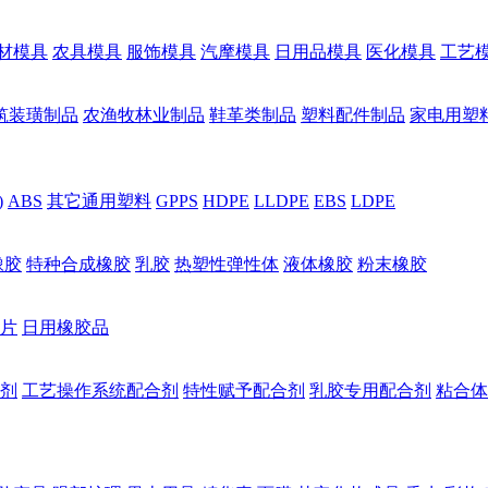
材模具
农具模具
服饰模具
汽摩模具
日用品模具
医化模具
工艺
筑装璜制品
农渔牧林业制品
鞋革类制品
塑料配件制品
家电用塑
)
ABS
其它通用塑料
GPPS
HDPE
LLDPE
EBS
LDPE
橡胶
特种合成橡胶
乳胶
热塑性弹性体
液体橡胶
粉末橡胶
片
日用橡胶品
剂
工艺操作系统配合剂
特性赋予配合剂
乳胶专用配合剂
粘合体