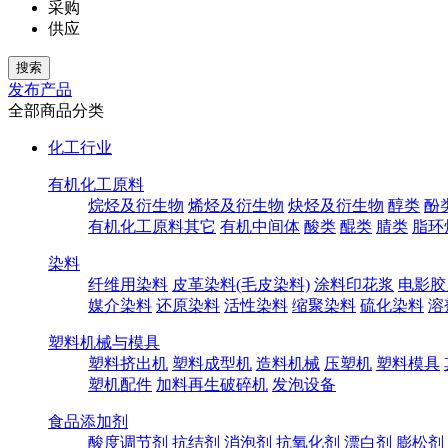
采购
供应
发布产品
全部商品分类
化工行业
有机化工原料
烷烃及衍生物
烯烃及衍生物
炔烃及衍生物
醇类
酚
有机化工原料其它
有机中间体
酸类
醌类
腈类
脂环
染料
纤维用染料
皮革染料(毛皮染料)
涂料印花浆
电影胶
媒介染料
还原染料
活性染料
缩聚染料
硫化染料
溶
塑料机械与模具
塑料挤出机
塑料成型机
造料机械
压塑机
塑料模具
塑机配件
加料再生破碎机
发泡设备
食品添加剂
酸度调节剂
抗结剂
消泡剂
抗氧化剂
漂白剂
膨松剂