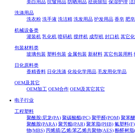
美白用品
抗皱用品
防晒用品
祛斑除痘
保湿护理
洁
洗涤用品
洗衣粉
洗手液
洗洁精
洗发用品
护发用品
香皂
肥皂
机械设备类
灌装机
乳化机
喷码机
搅拌机
成型机
封口机
其它化
包装材料类
玻璃包装
塑料包装
金属包装
新材料
其它包装用料
日化原料类
香精香料
日化洗涤
化妆化学用品
毛发用化学品
OEM及其它
OEM加工
OEM合作
OEM及其它其它
电子行业
工程塑料
聚酰胺/尼龙(PA)
聚碳酸酯(PC)
聚甲醛(POM)
聚苯醚
聚酰胺(PARA)
聚芳酯(PAR)
聚苯脂(PHB)
氟塑料(F)
物(MBS)
丙烯腈/乙烯/苯乙烯共聚物(AES)
酚醛树脂(