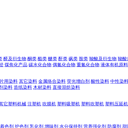
类
醛及衍生物
酮类
酯类
醚类
酐类
砜类
胺类
羧酸及衍生物
羧酸
烃
煤焦化产品
碳水化合物
偶氮化合物
重氮化合物
液体有机原料
片用染料
其它染料
金属络合染料
荧光增白剂
酸性染料
中性染
剂染料
造纸染料
木材染料
直接混纺染料
其它塑料机械
注塑机
吹膜机
塑料吸塑机
塑料吹塑机
塑料压延机
着色剂
护色剂
乳化剂
增味剂
水分保持剂
营养强化剂
防腐剂
甜