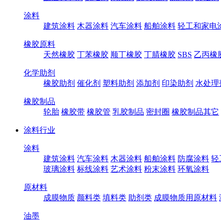
涂料
建筑涂料
木器涂料
汽车涂料
船舶涂料
轻工和家电
橡胶原料
天然橡胶
丁苯橡胶
顺丁橡胶
丁腈橡胶
SBS
乙丙橡
化学助剂
橡胶助剂
催化剂
塑料助剂
添加剂
印染助剂
水处理
橡胶制品
轮胎
橡胶带
橡胶管
乳胶制品
密封圈
橡胶制品其它
涂料行业
涂料
建筑涂料
汽车涂料
木器涂料
船舶涂料
防腐涂料
轻
玻璃涂料
标线涂料
艺术涂料
粉末涂料
环氧涂料
原材料
成膜物质
颜料类
填料类
助剂类
成膜物质用原材料
油墨