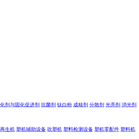
化剂与固化促进剂
抗菌剂
钛白粉
成核剂
分散剂
光亮剂
消光剂
再生机
塑机辅助设备
吹塑机
塑料检测设备
塑机零配件
塑料机