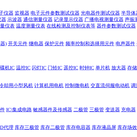
子仪器
监视器
电子元件参数测试仪器
光电器件测试仪器
半导体
仪器
示波器
通信测量仪器
记录显示仪器
广播电视测量仪器
声振
量仪表
温度测量仪表
在线检测及控制仪表等
器件参数测试仪器
器)
开关元件
继电器
保护元件
频率控制和选择用元件
电声器件
碟机IC
温控IC
闪灯IC
门铃IC
遥控IC
时钟IC
单片机
放大器
存储
冷却用小型风机
计算机用电机
控制微电机
交直流伺服电动机
调
件
IC\集成电路
敏感器件及传感器
二极管
三极管
变送器
充电器
ED代理
库存三极管
库存二极管
库存电容器
库存液晶屏
库存场效