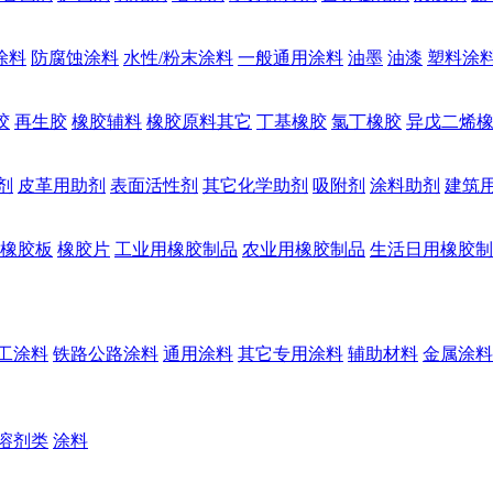
涂料
防腐蚀涂料
水性/粉末涂料
一般通用涂料
油墨
油漆
塑料涂
胶
再生胶
橡胶辅料
橡胶原料其它
丁基橡胶
氯丁橡胶
异戊二烯
剂
皮革用助剂
表面活性剂
其它化学助剂
吸附剂
涂料助剂
建筑
橡胶板
橡胶片
工业用橡胶制品
农业用橡胶制品
生活日用橡胶制
工涂料
铁路公路涂料
通用涂料
其它专用涂料
辅助材料
金属涂料
溶剂类
涂料