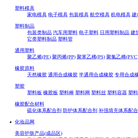
塑料模具
家电模具
电子模具
包装模具
航空模具
机电模具
建
塑料制品
包装类制品
汽车用塑料
电子塑料
日用塑料制品
建
它类塑料制品
塑料管
通用塑料
聚乙烯(PE)
聚丙烯(PP)
聚苯乙稀(PS)
聚氯乙稀(PVC
橡胶原料
天然橡胶
通用合成橡胶
半通用合成橡胶
专用合成
塑胶
塑料板
橡胶板
塑料棒
塑料网
塑料丝
塑料容器
塑料
橡胶配合材料
硫化体系配合剂
防护体系配合剂
补强填充体系配合
化妆品网
美容护肤产品(成品区)