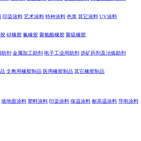
料
印染涂料
艺术涂料
特种涂料
色浆
其它涂料
UV涂料
橡胶
硅橡胶
氟橡胶
聚氨酯橡胶
聚硫橡胶
用助剂
金属加工助剂
电子工业用助剂
选矿药剂及冶炼助剂
品
文教用橡胶制品
医用橡胶制品
其它橡胶制品
墙地面涂料
塑料涂料
印染涂料
保温涂料
耐高温涂料
导电涂料