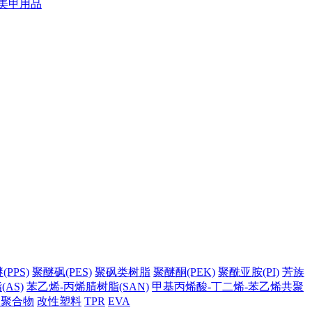
美甲用品
PPS)
聚醚砜(PES)
聚砜类树脂
聚醚酮(PEK)
聚酰亚胺(PI)
芳族
AS)
苯乙烯-丙烯腈树脂(SAN)
甲基丙烯酸-丁二烯-苯乙烯共聚
它聚合物
改性塑料
TPR
EVA