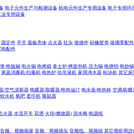
备
电子元件生产与检测设备
机电元件生产专用设备
电子专用环
工业专用设备
固定件
开关
面板壳体
点火器
灶头
接插件
硅橡胶类
玻璃零配件
家电配件
煲/电饭锅
电火锅
电烤箱
多士炉/烤面包机
压力锅
电饼铛
电炒锅
果蔬消毒机/扫毒机
电热炉
给皂液机
家用净水器
刨冰机
其它厨
器/空气清新器
电暖器/取暖器/电热油汀
电水壶/电热杯
空调扇/暖
软水机
氧吧
柔巾机
驱鼠器
点火器
水流开关
花洒
火排(燃烧器)
混水阀
电源线
音频、视频插座
音频、视频插头
音频线、视频线
其它视听周边