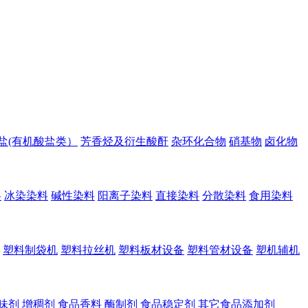
盐(有机酸盐类）
芳香烃及衍生酸酐
杂环化合物
硝基物
卤化物
料
冰染染料
碱性染料
阳离子染料
直接染料
分散染料
食用染料
塑料制袋机
塑料拉丝机
塑料板材设备
塑料管材设备
塑机辅机
味剂
增稠剂
食品香料
酶制剂
食品稳定剂
其它食品添加剂