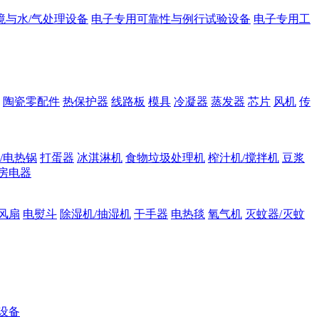
境与水/气处理设备
电子专用可靠性与例行试验设备
电子专用工
陶瓷零配件
热保护器
线路板
模具
冷凝器
蒸发器
芯片
风机
传
/电热锅
打蛋器
冰淇淋机
食物垃圾处理机
榨汁机/搅拌机
豆浆
房电器
风扇
电熨斗
除湿机/抽湿机
干手器
电热毯
氧气机
灭蚊器/灭蚊
设备