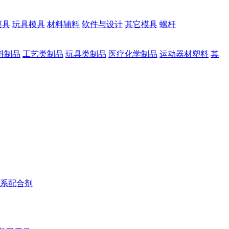
模具
玩具模具
材料辅料
软件与设计
其它模具
螺杆
料制品
工艺类制品
玩具类制品
医疗化学制品
运动器材塑料
其
系配合剂