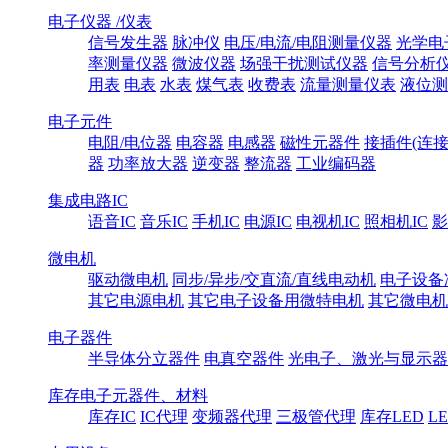
电子仪器 /仪表
信号发生器
脉冲仪
电压/电流/电阻测量仪器
光学电
率测量仪器
微波仪器
场强干扰测试仪器
信号分析
用表
电表
水表
煤气表
收费表
流量测量仪表
液位测
电子元件
电阻/电位器
电容器
电感器
磁性元器件
接插件(连接
器
功率放大器
逆变器
整流器
工业编码器
集成电路IC
语音IC
音乐IC
手机IC
电源IC
电视机IC
照相机IC
影
微电机
驱动微电机
同步/异步/交直流/直线电动机
电子设备
其它电源电机
其它电子设备用微特电机
其它微电机
电子器件
半导体分立器件
电真空器件
光电子、激光与显示器
库存电子元器件、材料
库存IC
IC代理
变频器代理
三极管代理
库存LED
L