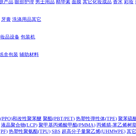
肤产品
眼部护理
男士用品
精华素
面膜
其它化妆成品
香水
彩妆
牙膏
洗涤用品其它
妆品设备
包装机
纸盒包装
辅助材料
(PPO)和改性聚苯醚
聚酯(PBT/PET)
热塑性弹性体(TPE)
聚苯硫醚(
液晶聚合物(LCP)
聚甲基丙烯酸甲酯(PMMA)
丙烯腈-苯乙烯树脂(
PF)
热塑性聚氨酯(TPU)
SBS
超高分子量聚乙烯(UHMWPE)
其