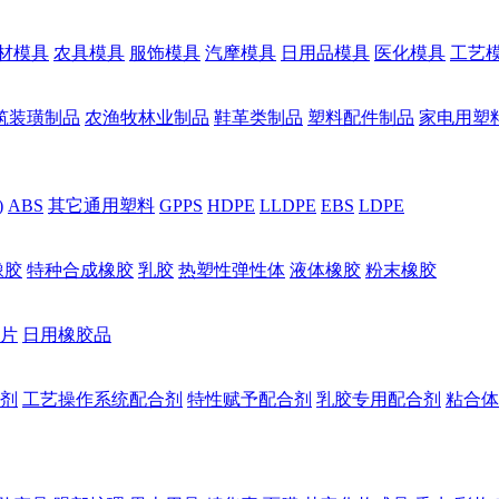
材模具
农具模具
服饰模具
汽摩模具
日用品模具
医化模具
工艺
筑装璜制品
农渔牧林业制品
鞋革类制品
塑料配件制品
家电用塑
)
ABS
其它通用塑料
GPPS
HDPE
LLDPE
EBS
LDPE
橡胶
特种合成橡胶
乳胶
热塑性弹性体
液体橡胶
粉末橡胶
片
日用橡胶品
剂
工艺操作系统配合剂
特性赋予配合剂
乳胶专用配合剂
粘合体