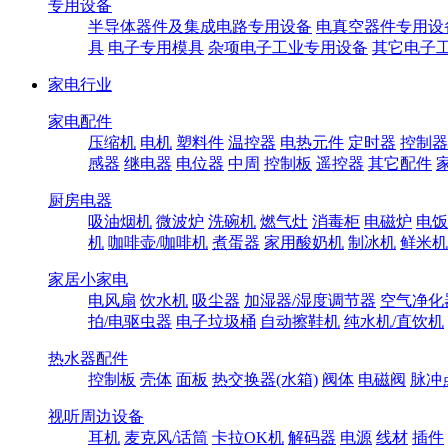
专用设备
半导体器件及集成电路专用设备
电真空器件专用设
具
电子专用模具
杂项电子工业专用设备
其它电子
家电行业
家电配件
压缩机
电机
塑料件
温控器
电热元件
定时器
控制器
感器
继电器
电位器
中周
控制板
遥控器
其它配件
厨房电器
吸油烟机
微波炉
洗碗机
燃气灶
消毒柜
电磁炉
电饭
机
咖啡壶/咖啡机
煮蛋器
家用酸奶机
制冰机
鲜米机
家居小家电
电风扇
饮水机
吸尘器
加湿器/湿度调节器
空气净化
拍/电驱虫器
电子垃圾桶
自动擦鞋机
纯水机/直饮机
热水器配件
控制板
壳体
面板
热交换器(水箱)
阀体
电磁阀
脉冲
视听周边设备
耳机
麦克风/话筒
卡拉OK机
解码器
电源
线材
插件