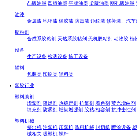
凸版油墨
凹版油墨
平版油墨
柔版油墨
网孔版油墨
油漆
金属漆
地坪漆
橡胶漆
防霉漆
锤纹漆
修补漆、汽车
胶粘剂
合成系胶粘剂
天然系胶粘剂
无机胶粘剂
动物胶
植
设备
生产设备
检测设备
施工设备
辅料
包装类
印刷类
辅料类
塑胶行业
塑料助剂
增塑剂
阻燃剂
热稳定剂
抗氧剂
着色剂
荧光增白剂
填充剂
防雾剂
增韧增强剂
胶粘/相容剂
抗冲击性剂
塑料机械
挤出机
注塑机
压塑机
造料机械
封切机
喷涂设备
塑
械相关
吸塑机
螺杆