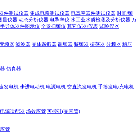
器件测试仪器
集成电路测试仪器
电真空器件测试仪器
时间/频
测量仪器
动态分析仪器
电导率仪
水工业水质检测及分析仪器
万
半导体器件图示仪
全景扫频仪
其它仪器/仪表
试验仪器
变频器
滤波器
晶体谐振器
调频器
鉴频器
振荡器
分频器
稳压
器
仿真器
速发电机
步进电动机
电源电机
交直流发电机
手摇发电/充电机
电源适配器
场效应管
可控硅(晶闸管)
应管