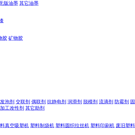
无版油墨
其它油墨
漆
物胶
矿物胶
发泡剂
交联剂
偶联剂
抗静电剂
润滑剂
脱模剂
流滴剂
防霉剂
固
加工改性剂
其它助剂
料真空吸塑机
塑料制袋机
塑料圆织拉丝机
塑料印刷机
废旧塑料