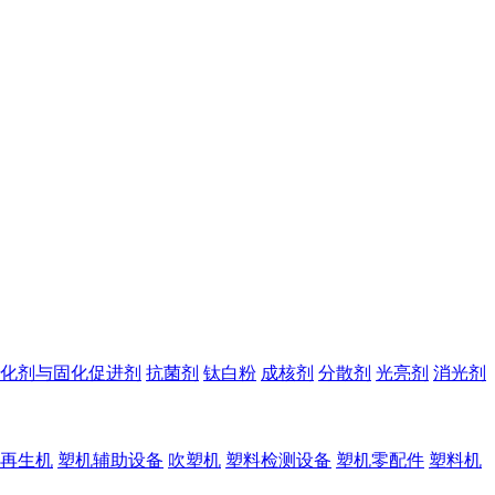
化剂与固化促进剂
抗菌剂
钛白粉
成核剂
分散剂
光亮剂
消光剂
再生机
塑机辅助设备
吹塑机
塑料检测设备
塑机零配件
塑料机