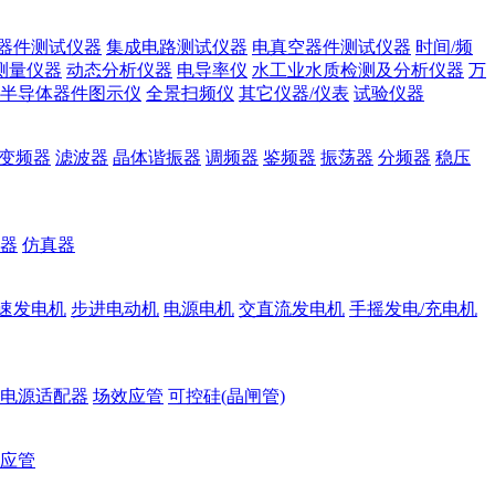
器件测试仪器
集成电路测试仪器
电真空器件测试仪器
时间/频
测量仪器
动态分析仪器
电导率仪
水工业水质检测及分析仪器
万
半导体器件图示仪
全景扫频仪
其它仪器/仪表
试验仪器
变频器
滤波器
晶体谐振器
调频器
鉴频器
振荡器
分频器
稳压
器
仿真器
速发电机
步进电动机
电源电机
交直流发电机
手摇发电/充电机
电源适配器
场效应管
可控硅(晶闸管)
应管