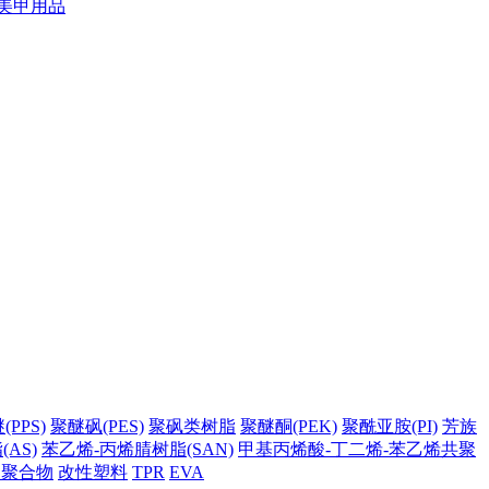
美甲用品
PPS)
聚醚砜(PES)
聚砜类树脂
聚醚酮(PEK)
聚酰亚胺(PI)
芳族
AS)
苯乙烯-丙烯腈树脂(SAN)
甲基丙烯酸-丁二烯-苯乙烯共聚
它聚合物
改性塑料
TPR
EVA