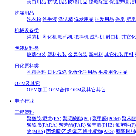
美白用品
抗皱用品
防晒用品
祛斑除痘
保湿护理
洁
洗涤用品
洗衣粉
洗手液
洗洁精
洗发用品
护发用品
香皂
肥皂
机械设备类
灌装机
乳化机
喷码机
搅拌机
成型机
封口机
其它化
包装材料类
玻璃包装
塑料包装
金属包装
新材料
其它包装用料
日化原料类
香精香料
日化洗涤
化妆化学用品
毛发用化学品
OEM及其它
OEM加工
OEM合作
OEM及其它其它
电子行业
工程塑料
聚酰胺/尼龙(PA)
聚碳酸酯(PC)
聚甲醛(POM)
聚苯醚
聚酰胺(PARA)
聚芳酯(PAR)
聚苯脂(PHB)
氟塑料(F)
物(MBS)
丙烯腈/乙烯/苯乙烯共聚物(AES)
酚醛树脂(