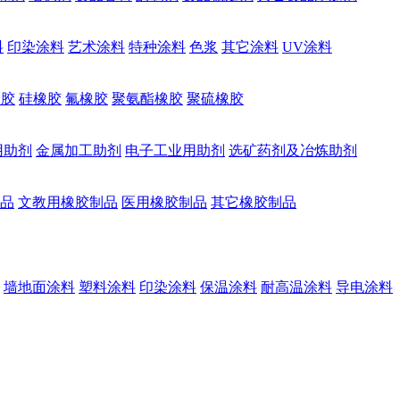
料
印染涂料
艺术涂料
特种涂料
色浆
其它涂料
UV涂料
橡胶
硅橡胶
氟橡胶
聚氨酯橡胶
聚硫橡胶
用助剂
金属加工助剂
电子工业用助剂
选矿药剂及冶炼助剂
品
文教用橡胶制品
医用橡胶制品
其它橡胶制品
墙地面涂料
塑料涂料
印染涂料
保温涂料
耐高温涂料
导电涂料