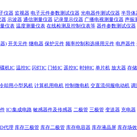
子仪器
监视器
电子元件参数测试仪器
光电器件测试仪器
半导体
仪器
示波器
通信测量仪器
记录显示仪器
广播电视测量仪器
声振
量仪表
温度测量仪表
在线检测及控制仪表等
器件参数测试仪器
器)
开关元件
继电器
保护元件
频率控制和选择用元件
电声器件
碟机IC
温控IC
闪灯IC
门铃IC
遥控IC
时钟IC
单片机
放大器
存储
冷却用小型风机
计算机用电机
控制微电机
交直流伺服电动机
调
件
IC\集成电路
敏感器件及传感器
二极管
三极管
变送器
充电器
ED代理
库存三极管
库存二极管
库存电容器
库存液晶屏
库存场效