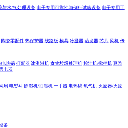
境与水/气处理设备
电子专用可靠性与例行试验设备
电子专用工
陶瓷零配件
热保护器
线路板
模具
冷凝器
蒸发器
芯片
风机
传
/电热锅
打蛋器
冰淇淋机
食物垃圾处理机
榨汁机/搅拌机
豆浆
房电器
风扇
电熨斗
除湿机/抽湿机
干手器
电热毯
氧气机
灭蚊器/灭蚊
设备