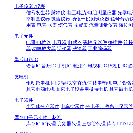
电子仪器 /仪表
信号发生器
脉冲仪
电压/电流/电阻测量仪器
光学电
率测量仪器
微波仪器
场强干扰测试仪器
信号分析
用表
电表
水表
煤气表
收费表
流量测量仪表
液位测
电子元件
电阻/电位器
电容器
电感器
磁性元器件
接插件(连接
器
功率放大器
逆变器
整流器
工业编码器
集成电路IC
语音IC
音乐IC
手机IC
电源IC
电视机IC
照相机IC
影
微电机
驱动微电机
同步/异步/交直流/直线电动机
电子设备
其它电源电机
其它电子设备用微特电机
其它微电机
电子器件
半导体分立器件
电真空器件
光电子、激光与显示器
库存电子元器件、材料
库存IC
IC代理
变频器代理
三极管代理
库存LED
L