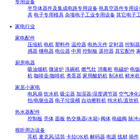
专用设备
半导体器件及集成电路专用设备
电真空器件专用设
具
电子专用模具
杂项电子工业专用设备
其它电子
家电行业
家电配件
压缩机
电机
塑料件
温控器
电热元件
定时器
控制器
感器
继电器
电位器
中周
控制板
遥控器
其它配件
厨房电器
吸油烟机
微波炉
洗碗机
燃气灶
消毒柜
电磁炉
电饭
机
咖啡壶/咖啡机
煮蛋器
家用酸奶机
制冰机
鲜米机
家居小家电
电风扇
饮水机
吸尘器
加湿器/湿度调节器
空气净化
拍/电驱虫器
电子垃圾桶
自动擦鞋机
纯水机/直饮机
热水器配件
控制板
壳体
面板
热交换器(水箱)
阀体
电磁阀
脉冲
视听周边设备
耳机
麦克风/话筒
卡拉OK机
解码器
电源
线材
插件