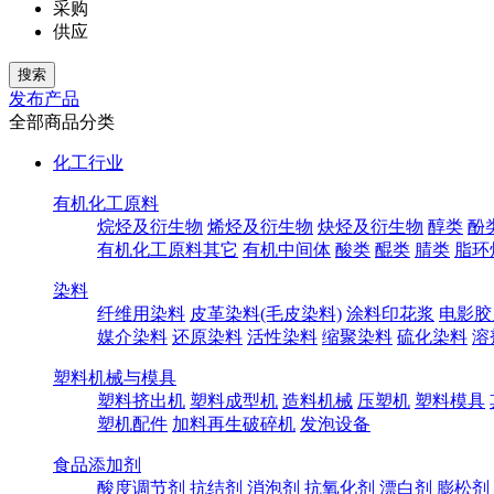
采购
供应
发布产品
全部商品分类
化工行业
有机化工原料
烷烃及衍生物
烯烃及衍生物
炔烃及衍生物
醇类
酚
有机化工原料其它
有机中间体
酸类
醌类
腈类
脂环
染料
纤维用染料
皮革染料(毛皮染料)
涂料印花浆
电影胶
媒介染料
还原染料
活性染料
缩聚染料
硫化染料
溶
塑料机械与模具
塑料挤出机
塑料成型机
造料机械
压塑机
塑料模具
塑机配件
加料再生破碎机
发泡设备
食品添加剂
酸度调节剂
抗结剂
消泡剂
抗氧化剂
漂白剂
膨松剂