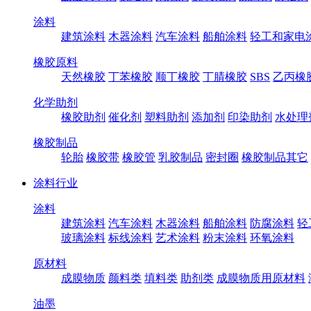
涂料
建筑涂料
木器涂料
汽车涂料
船舶涂料
轻工和家电
橡胶原料
天然橡胶
丁苯橡胶
顺丁橡胶
丁腈橡胶
SBS
乙丙橡
化学助剂
橡胶助剂
催化剂
塑料助剂
添加剂
印染助剂
水处理
橡胶制品
轮胎
橡胶带
橡胶管
乳胶制品
密封圈
橡胶制品其它
涂料行业
涂料
建筑涂料
汽车涂料
木器涂料
船舶涂料
防腐涂料
轻
玻璃涂料
标线涂料
艺术涂料
粉末涂料
环氧涂料
原材料
成膜物质
颜料类
填料类
助剂类
成膜物质用原材料
油墨