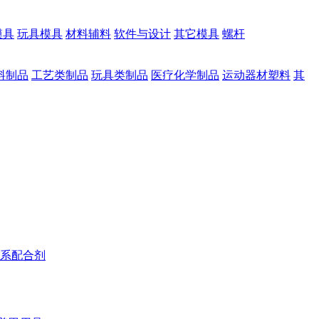
模具
玩具模具
材料辅料
软件与设计
其它模具
螺杆
料制品
工艺类制品
玩具类制品
医疗化学制品
运动器材塑料
其
系配合剂