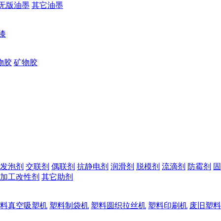
无版油墨
其它油墨
漆
物胶
矿物胶
发泡剂
交联剂
偶联剂
抗静电剂
润滑剂
脱模剂
流滴剂
防霉剂
固
加工改性剂
其它助剂
料真空吸塑机
塑料制袋机
塑料圆织拉丝机
塑料印刷机
废旧塑料