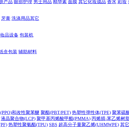
肤产品
眼部护理
男士用品
精华素
面膜
其它化妆成品
香水
彩妆
牙膏
洗涤用品其它
妆品设备
包装机
纸盒包装
辅助材料
(PPO)和改性聚苯醚
聚酯(PBT/PET)
热塑性弹性体(TPE)
聚苯硫醚(
液晶聚合物(LCP)
聚甲基丙烯酸甲酯(PMMA)
丙烯腈-苯乙烯树脂(
PF)
热塑性聚氨酯(TPU)
SBS
超高分子量聚乙烯(UHMWPE)
其