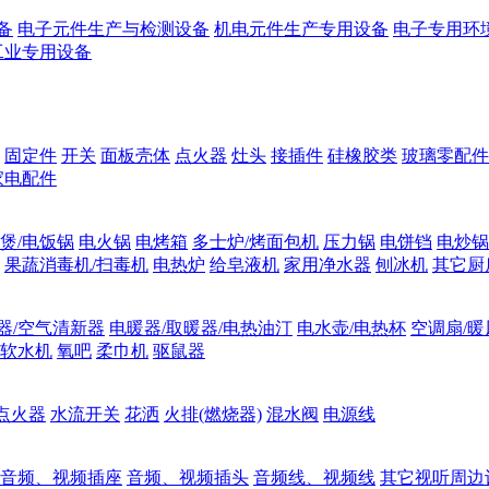
备
电子元件生产与检测设备
机电元件生产专用设备
电子专用环
工业专用设备
固定件
开关
面板壳体
点火器
灶头
接插件
硅橡胶类
玻璃零配件
家电配件
煲/电饭锅
电火锅
电烤箱
多士炉/烤面包机
压力锅
电饼铛
电炒锅
果蔬消毒机/扫毒机
电热炉
给皂液机
家用净水器
刨冰机
其它厨
器/空气清新器
电暖器/取暖器/电热油汀
电水壶/电热杯
空调扇/暖
软水机
氧吧
柔巾机
驱鼠器
点火器
水流开关
花洒
火排(燃烧器)
混水阀
电源线
音频、视频插座
音频、视频插头
音频线、视频线
其它视听周边