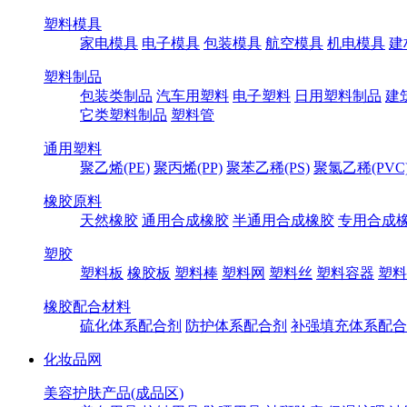
塑料模具
家电模具
电子模具
包装模具
航空模具
机电模具
建
塑料制品
包装类制品
汽车用塑料
电子塑料
日用塑料制品
建
它类塑料制品
塑料管
通用塑料
聚乙烯(PE)
聚丙烯(PP)
聚苯乙稀(PS)
聚氯乙稀(PVC
橡胶原料
天然橡胶
通用合成橡胶
半通用合成橡胶
专用合成
塑胶
塑料板
橡胶板
塑料棒
塑料网
塑料丝
塑料容器
塑料
橡胶配合材料
硫化体系配合剂
防护体系配合剂
补强填充体系配合
化妆品网
美容护肤产品(成品区)