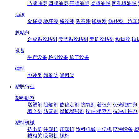
凸版油墨
凹版油墨
平版油墨
柔版油墨
网孔版油墨
油漆
金属漆
地坪漆
橡胶漆
防霉漆
锤纹漆
修补漆、汽车
胶粘剂
合成系胶粘剂
天然系胶粘剂
无机胶粘剂
动物胶
植
设备
生产设备
检测设备
施工设备
辅料
包装类
印刷类
辅料类
塑胶行业
塑料助剂
增塑剂
阻燃剂
热稳定剂
抗氧剂
着色剂
荧光增白剂
填充剂
防雾剂
增韧增强剂
胶粘/相容剂
抗冲击性剂
塑料机械
挤出机
注塑机
压塑机
造料机械
封切机
喷涂设备
塑
械相关
吸塑机
螺杆