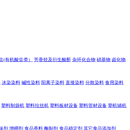
盐(有机酸盐类）
芳香烃及衍生酸酐
杂环化合物
硝基物
卤化物
料
冰染染料
碱性染料
阳离子染料
直接染料
分散染料
食用染料
塑料制袋机
塑料拉丝机
塑料板材设备
塑料管材设备
塑机辅机
味剂
增稠剂
食品香料
酶制剂
食品稳定剂
其它食品添加剂