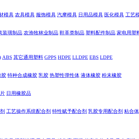
材模具
农具模具
服饰模具
汽摩模具
日用品模具
医化模具
工艺
筑装璜制品
农渔牧林业制品
鞋革类制品
塑料配件制品
家电用塑
)
ABS
其它通用塑料
GPPS
HDPE
LLDPE
EBS
LDPE
橡胶
特种合成橡胶
乳胶
热塑性弹性体
液体橡胶
粉末橡胶
片
日用橡胶品
剂
工艺操作系统配合剂
特性赋予配合剂
乳胶专用配合剂
粘合体