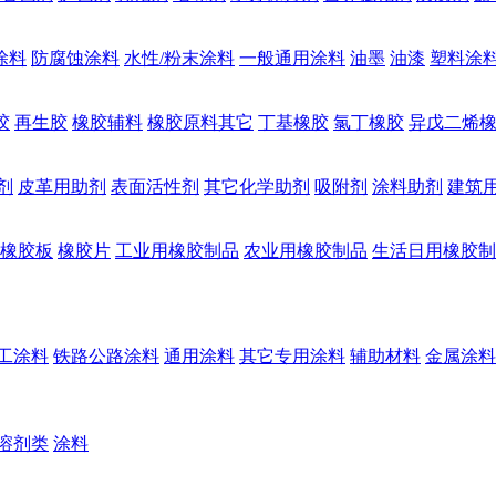
涂料
防腐蚀涂料
水性/粉末涂料
一般通用涂料
油墨
油漆
塑料涂
胶
再生胶
橡胶辅料
橡胶原料其它
丁基橡胶
氯丁橡胶
异戊二烯
剂
皮革用助剂
表面活性剂
其它化学助剂
吸附剂
涂料助剂
建筑
橡胶板
橡胶片
工业用橡胶制品
农业用橡胶制品
生活日用橡胶制
工涂料
铁路公路涂料
通用涂料
其它专用涂料
辅助材料
金属涂料
溶剂类
涂料