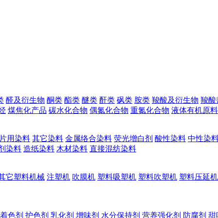
类
醛及衍生物
酮类
酯类
醚类
酐类
砜类
胺类
羧酸及衍生物
羧酸
烃
煤焦化产品
碳水化合物
偶氮化合物
重氮化合物
液体有机原料
片用染料
其它染料
金属络合染料
荧光增白剂
酸性染料
中性染
剂染料
造纸染料
木材染料
直接混纺染料
其它塑料机械
注塑机
吹膜机
塑料吸塑机
塑料吹塑机
塑料压延机
着色剂
护色剂
乳化剂
增味剂
水分保持剂
营养强化剂
防腐剂
甜