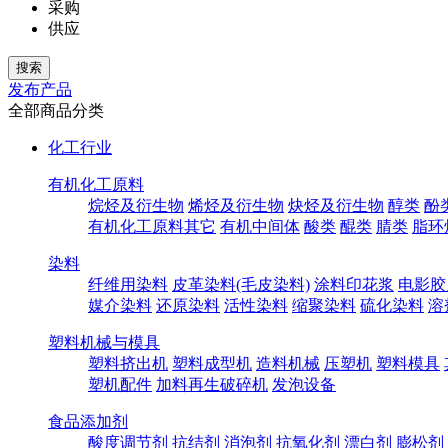
采购
供应
发布产品
全部商品分类
化工行业
有机化工原料
烷烃及衍生物
烯烃及衍生物
炔烃及衍生物
醇类
酚
有机化工原料其它
有机中间体
酸类
醌类
腈类
脂环
染料
纤维用染料
皮革染料(毛皮染料)
涂料印花浆
电影胶
媒介染料
还原染料
活性染料
缩聚染料
硫化染料
溶
塑料机械与模具
塑料挤出机
塑料成型机
造料机械
压塑机
塑料模具
塑机配件
加料再生破碎机
发泡设备
食品添加剂
酸度调节剂
抗结剂
消泡剂
抗氧化剂
漂白剂
膨松剂