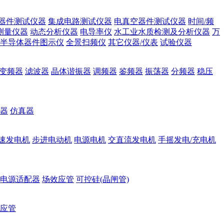
器件测试仪器
集成电路测试仪器
电真空器件测试仪器
时间/频
测量仪器
动态分析仪器
电导率仪
水工业水质检测及分析仪器
万
半导体器件图示仪
全景扫频仪
其它仪器/仪表
试验仪器
变频器
滤波器
晶体谐振器
调频器
鉴频器
振荡器
分频器
稳压
器
仿真器
速发电机
步进电动机
电源电机
交直流发电机
手摇发电/充电机
电源适配器
场效应管
可控硅(晶闸管)
应管