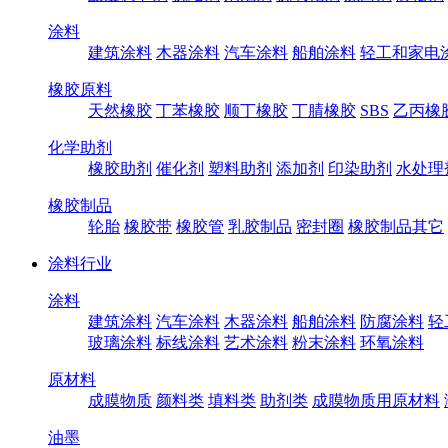
涂料
建筑涂料
木器涂料
汽车涂料
船舶涂料
轻工和家电
橡胶原料
天然橡胶
丁苯橡胶
顺丁橡胶
丁腈橡胶
SBS
乙丙橡
化学助剂
橡胶助剂
催化剂
塑料助剂
添加剂
印染助剂
水处理
橡胶制品
轮胎
橡胶带
橡胶管
乳胶制品
密封圈
橡胶制品其它
涂料行业
涂料
建筑涂料
汽车涂料
木器涂料
船舶涂料
防腐涂料
轻
玻璃涂料
标线涂料
艺术涂料
粉末涂料
环氧涂料
原材料
成膜物质
颜料类
填料类
助剂类
成膜物质用原材料
油墨