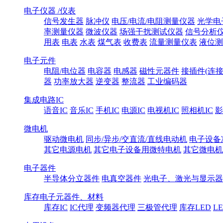
电子仪器 /仪表
信号发生器
脉冲仪
电压/电流/电阻测量仪器
光学电
率测量仪器
微波仪器
场强干扰测试仪器
信号分析
用表
电表
水表
煤气表
收费表
流量测量仪表
液位测
电子元件
电阻/电位器
电容器
电感器
磁性元器件
接插件(连接
器
功率放大器
逆变器
整流器
工业编码器
集成电路IC
语音IC
音乐IC
手机IC
电源IC
电视机IC
照相机IC
影
微电机
驱动微电机
同步/异步/交直流/直线电动机
电子设备
其它电源电机
其它电子设备用微特电机
其它微电机
电子器件
半导体分立器件
电真空器件
光电子、激光与显示器
库存电子元器件、材料
库存IC
IC代理
变频器代理
三极管代理
库存LED
L