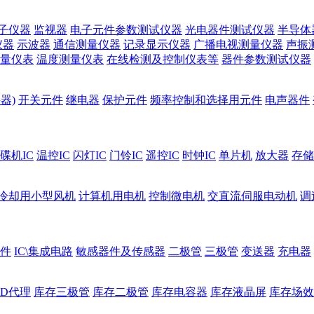
子仪器
监视器
电子元件参数测试仪器
光电器件测试仪器
半导体
仪器
示波器
通信测量仪器
记录显示仪器
广播电视测量仪器
声振
量仪表
温度测量仪表
在线检测及控制仪表等
器件参数测试仪器
器)
开关元件
继电器
保护元件
频率控制和选择用元件
电声器件
碟机IC
温控IC
闪灯IC
门铃IC
遥控IC
时钟IC
单片机
放大器
存储
冷却用小型风机
计算机用电机
控制微电机
交直流伺服电动机
调
件
IC\集成电路
敏感器件及传感器
二极管
三极管
变送器
充电器
ED代理
库存三极管
库存二极管
库存电容器
库存液晶屏
库存场效