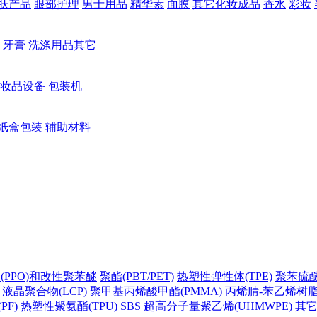
肤产品
眼部护理
男士用品
精华素
面膜
其它化妆成品
香水
彩妆
牙膏
洗涤用品其它
妆品设备
包装机
纸盒包装
辅助材料
(PPO)和改性聚苯醚
聚酯(PBT/PET)
热塑性弹性体(TPE)
聚苯硫醚(
液晶聚合物(LCP)
聚甲基丙烯酸甲酯(PMMA)
丙烯腈-苯乙烯树脂(
PF)
热塑性聚氨酯(TPU)
SBS
超高分子量聚乙烯(UHMWPE)
其