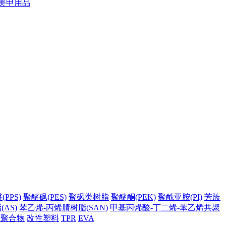
美甲用品
PPS)
聚醚砜(PES)
聚砜类树脂
聚醚酮(PEK)
聚酰亚胺(PI)
芳族
AS)
苯乙烯-丙烯腈树脂(SAN)
甲基丙烯酸-丁二烯-苯乙烯共聚
它聚合物
改性塑料
TPR
EVA