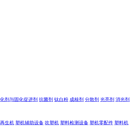
化剂与固化促进剂
抗菌剂
钛白粉
成核剂
分散剂
光亮剂
消光剂
再生机
塑机辅助设备
吹塑机
塑料检测设备
塑机零配件
塑料机