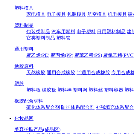
塑料模具
家电模具
电子模具
包装模具
航空模具
机电模具
建
塑料制品
包装类制品
汽车用塑料
电子塑料
日用塑料制品
建
它类塑料制品
塑料管
通用塑料
聚乙烯(PE)
聚丙烯(PP)
聚苯乙稀(PS)
聚氯乙稀(PVC
橡胶原料
天然橡胶
通用合成橡胶
半通用合成橡胶
专用合成
塑胶
塑料板
橡胶板
塑料棒
塑料网
塑料丝
塑料容器
塑料
橡胶配合材料
硫化体系配合剂
防护体系配合剂
补强填充体系配合
化妆品网
美容护肤产品(成品区)