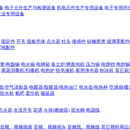
备
电子元件生产与检测设备
机电元件生产专用设备
电子专用环
工业专用设备
固定件
开关
面板壳体
点火器
灶头
接插件
硅橡胶类
玻璃零配件
家电配件
煲/电饭锅
电火锅
电烤箱
多士炉/烤面包机
压力锅
电饼铛
电炒锅
果蔬消毒机/扫毒机
电热炉
给皂液机
家用净水器
刨冰机
其它厨
器/空气清新器
电暖器/取暖器/电热油汀
电水壶/电热杯
空调扇/暖
软水机
氧吧
柔巾机
驱鼠器
点火器
水流开关
花洒
火排(燃烧器)
混水阀
电源线
音频、视频插座
音频、视频插头
音频线、视频线
其它视听周边