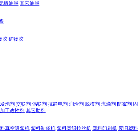
无版油墨
其它油墨
漆
物胶
矿物胶
发泡剂
交联剂
偶联剂
抗静电剂
润滑剂
脱模剂
流滴剂
防霉剂
固
加工改性剂
其它助剂
料真空吸塑机
塑料制袋机
塑料圆织拉丝机
塑料印刷机
废旧塑料