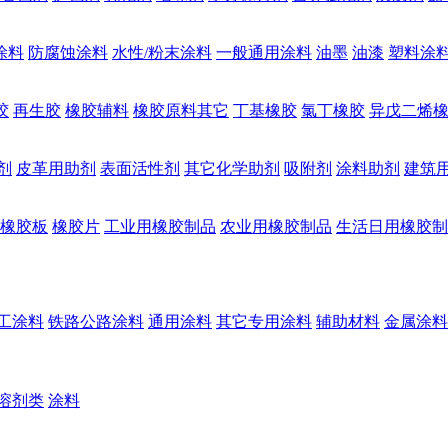
涂料
防腐蚀涂料
水性/粉末涂料
一般通用涂料
油墨
油漆
塑料涂
胶
再生胶
橡胶辅料
橡胶原料其它
丁基橡胶
氯丁橡胶
异戊二烯
剂
皮革用助剂
表面活性剂
其它化学助剂
吸附剂
涂料助剂
建筑
橡胶板
橡胶片
工业用橡胶制品
农业用橡胶制品
生活日用橡胶制
工涂料
铁路公路涂料
通用涂料
其它专用涂料
辅助材料
金属涂料
溶剂类
涂料