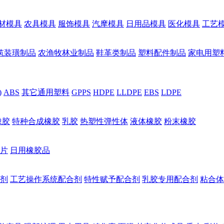
材模具
农具模具
服饰模具
汽摩模具
日用品模具
医化模具
工艺
筑装璜制品
农渔牧林业制品
鞋革类制品
塑料配件制品
家电用塑
)
ABS
其它通用塑料
GPPS
HDPE
LLDPE
EBS
LDPE
橡胶
特种合成橡胶
乳胶
热塑性弹性体
液体橡胶
粉末橡胶
片
日用橡胶品
剂
工艺操作系统配合剂
特性赋予配合剂
乳胶专用配合剂
粘合体