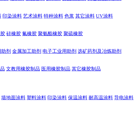
料
印染涂料
艺术涂料
特种涂料
色浆
其它涂料
UV涂料
橡胶
硅橡胶
氟橡胶
聚氨酯橡胶
聚硫橡胶
用助剂
金属加工助剂
电子工业用助剂
选矿药剂及冶炼助剂
品
文教用橡胶制品
医用橡胶制品
其它橡胶制品
墙地面涂料
塑料涂料
印染涂料
保温涂料
耐高温涂料
导电涂料