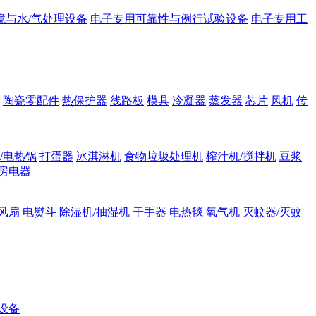
境与水/气处理设备
电子专用可靠性与例行试验设备
电子专用工
陶瓷零配件
热保护器
线路板
模具
冷凝器
蒸发器
芯片
风机
传
/电热锅
打蛋器
冰淇淋机
食物垃圾处理机
榨汁机/搅拌机
豆浆
房电器
风扇
电熨斗
除湿机/抽湿机
干手器
电热毯
氧气机
灭蚊器/灭蚊
设备