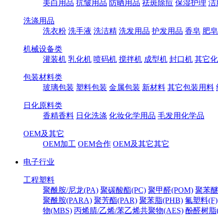
美白用品
抗皱用品
防晒用品
祛斑除痘
保湿护理
洁
洗涤用品
洗衣粉
洗手液
洗洁精
洗发用品
护发用品
香皂
肥皂
机械设备类
灌装机
乳化机
喷码机
搅拌机
成型机
封口机
其它化
包装材料类
玻璃包装
塑料包装
金属包装
新材料
其它包装用料
日化原料类
香精香料
日化洗涤
化妆化学用品
毛发用化学品
OEM及其它
OEM加工
OEM合作
OEM及其它其它
电子行业
工程塑料
聚酰胺/尼龙(PA)
聚碳酸酯(PC)
聚甲醛(POM)
聚苯醚
聚酰胺(PARA)
聚芳酯(PAR)
聚苯脂(PHB)
氟塑料(F)
物(MBS)
丙烯腈/乙烯/苯乙烯共聚物(AES)
酚醛树脂(