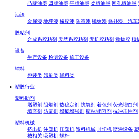
凸版油墨
凹版油墨
平版油墨
柔版油墨
网孔版油墨
油漆
金属漆
地坪漆
橡胶漆
防霉漆
锤纹漆
修补漆、汽车
胶粘剂
合成系胶粘剂
天然系胶粘剂
无机胶粘剂
动物胶
植
设备
生产设备
检测设备
施工设备
辅料
包装类
印刷类
辅料类
塑胶行业
塑料助剂
增塑剂
阻燃剂
热稳定剂
抗氧剂
着色剂
荧光增白剂
填充剂
防雾剂
增韧增强剂
胶粘/相容剂
抗冲击性剂
塑料机械
挤出机
注塑机
压塑机
造料机械
封切机
喷涂设备
塑
械相关
吸塑机
螺杆