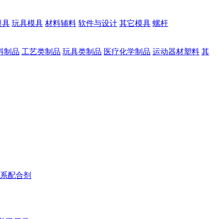
模具
玩具模具
材料辅料
软件与设计
其它模具
螺杆
料制品
工艺类制品
玩具类制品
医疗化学制品
运动器材塑料
其
系配合剂