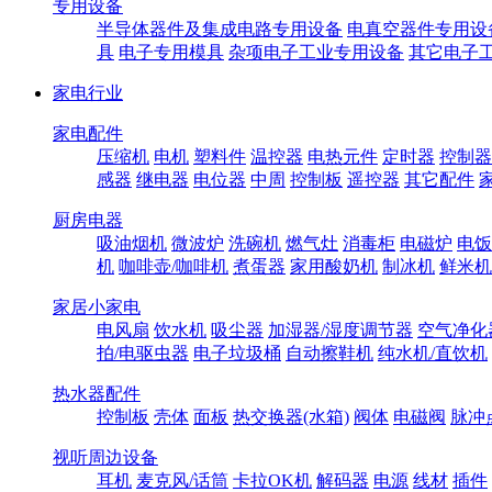
专用设备
半导体器件及集成电路专用设备
电真空器件专用设
具
电子专用模具
杂项电子工业专用设备
其它电子
家电行业
家电配件
压缩机
电机
塑料件
温控器
电热元件
定时器
控制器
感器
继电器
电位器
中周
控制板
遥控器
其它配件
厨房电器
吸油烟机
微波炉
洗碗机
燃气灶
消毒柜
电磁炉
电饭
机
咖啡壶/咖啡机
煮蛋器
家用酸奶机
制冰机
鲜米机
家居小家电
电风扇
饮水机
吸尘器
加湿器/湿度调节器
空气净化
拍/电驱虫器
电子垃圾桶
自动擦鞋机
纯水机/直饮机
热水器配件
控制板
壳体
面板
热交换器(水箱)
阀体
电磁阀
脉冲
视听周边设备
耳机
麦克风/话筒
卡拉OK机
解码器
电源
线材
插件