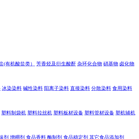
盐(有机酸盐类）
芳香烃及衍生酸酐
杂环化合物
硝基物
卤化物
料
冰染染料
碱性染料
阳离子染料
直接染料
分散染料
食用染料
塑料制袋机
塑料拉丝机
塑料板材设备
塑料管材设备
塑机辅机
味剂
增稠剂
食品香料
酶制剂
食品稳定剂
其它食品添加剂