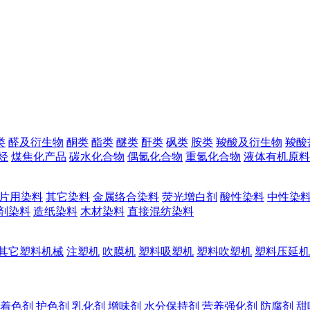
类
醛及衍生物
酮类
酯类
醚类
酐类
砜类
胺类
羧酸及衍生物
羧酸
烃
煤焦化产品
碳水化合物
偶氮化合物
重氮化合物
液体有机原料
片用染料
其它染料
金属络合染料
荧光增白剂
酸性染料
中性染
剂染料
造纸染料
木材染料
直接混纺染料
其它塑料机械
注塑机
吹膜机
塑料吸塑机
塑料吹塑机
塑料压延机
着色剂
护色剂
乳化剂
增味剂
水分保持剂
营养强化剂
防腐剂
甜