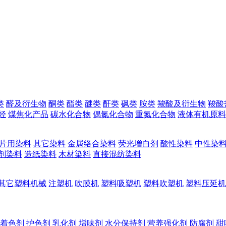
类
醛及衍生物
酮类
酯类
醚类
酐类
砜类
胺类
羧酸及衍生物
羧酸
烃
煤焦化产品
碳水化合物
偶氮化合物
重氮化合物
液体有机原料
片用染料
其它染料
金属络合染料
荧光增白剂
酸性染料
中性染
剂染料
造纸染料
木材染料
直接混纺染料
其它塑料机械
注塑机
吹膜机
塑料吸塑机
塑料吹塑机
塑料压延机
着色剂
护色剂
乳化剂
增味剂
水分保持剂
营养强化剂
防腐剂
甜