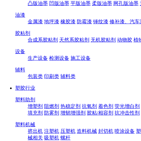
凸版油墨
凹版油墨
平版油墨
柔版油墨
网孔版油墨
油漆
金属漆
地坪漆
橡胶漆
防霉漆
锤纹漆
修补漆、汽车
胶粘剂
合成系胶粘剂
天然系胶粘剂
无机胶粘剂
动物胶
植
设备
生产设备
检测设备
施工设备
辅料
包装类
印刷类
辅料类
塑胶行业
塑料助剂
增塑剂
阻燃剂
热稳定剂
抗氧剂
着色剂
荧光增白剂
填充剂
防雾剂
增韧增强剂
胶粘/相容剂
抗冲击性剂
塑料机械
挤出机
注塑机
压塑机
造料机械
封切机
喷涂设备
塑
械相关
吸塑机
螺杆