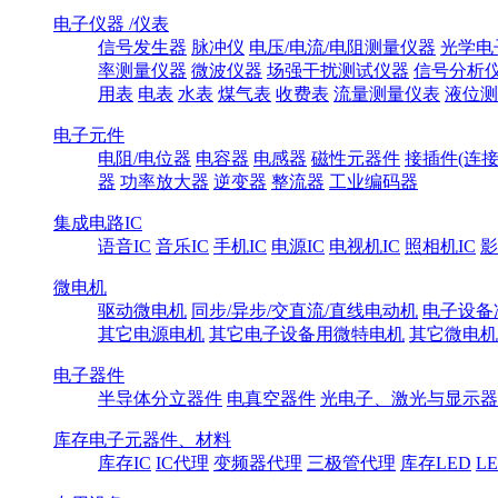
电子仪器 /仪表
信号发生器
脉冲仪
电压/电流/电阻测量仪器
光学电
率测量仪器
微波仪器
场强干扰测试仪器
信号分析
用表
电表
水表
煤气表
收费表
流量测量仪表
液位测
电子元件
电阻/电位器
电容器
电感器
磁性元器件
接插件(连接
器
功率放大器
逆变器
整流器
工业编码器
集成电路IC
语音IC
音乐IC
手机IC
电源IC
电视机IC
照相机IC
影
微电机
驱动微电机
同步/异步/交直流/直线电动机
电子设备
其它电源电机
其它电子设备用微特电机
其它微电机
电子器件
半导体分立器件
电真空器件
光电子、激光与显示器
库存电子元器件、材料
库存IC
IC代理
变频器代理
三极管代理
库存LED
L