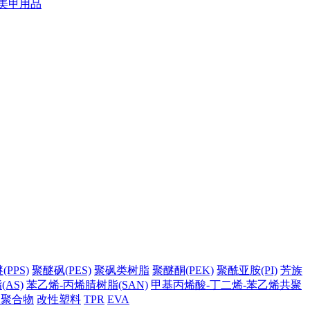
美甲用品
PPS)
聚醚砜(PES)
聚砜类树脂
聚醚酮(PEK)
聚酰亚胺(PI)
芳族
AS)
苯乙烯-丙烯腈树脂(SAN)
甲基丙烯酸-丁二烯-苯乙烯共聚
它聚合物
改性塑料
TPR
EVA