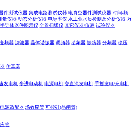
器件测试仪器
集成电路测试仪器
电真空器件测试仪器
时间/频
测量仪器
动态分析仪器
电导率仪
水工业水质检测及分析仪器
万
半导体器件图示仪
全景扫频仪
其它仪器/仪表
试验仪器
变频器
滤波器
晶体谐振器
调频器
鉴频器
振荡器
分频器
稳压
器
仿真器
速发电机
步进电动机
电源电机
交直流发电机
手摇发电/充电机
电源适配器
场效应管
可控硅(晶闸管)
应管