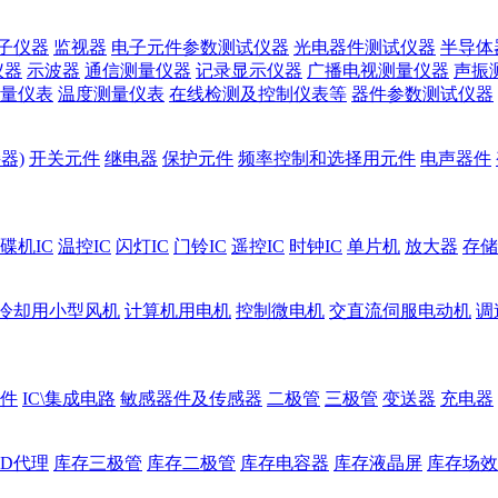
子仪器
监视器
电子元件参数测试仪器
光电器件测试仪器
半导体
仪器
示波器
通信测量仪器
记录显示仪器
广播电视测量仪器
声振
量仪表
温度测量仪表
在线检测及控制仪表等
器件参数测试仪器
器)
开关元件
继电器
保护元件
频率控制和选择用元件
电声器件
碟机IC
温控IC
闪灯IC
门铃IC
遥控IC
时钟IC
单片机
放大器
存储
冷却用小型风机
计算机用电机
控制微电机
交直流伺服电动机
调
件
IC\集成电路
敏感器件及传感器
二极管
三极管
变送器
充电器
ED代理
库存三极管
库存二极管
库存电容器
库存液晶屏
库存场效