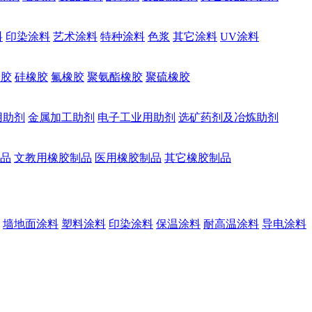
料
印染涂料
艺术涂料
特种涂料
色浆
其它涂料
UV涂料
橡胶
硅橡胶
氟橡胶
聚氨酯橡胶
聚硫橡胶
用助剂
金属加工助剂
电子工业用助剂
选矿药剂及冶炼助剂
品
文教用橡胶制品
医用橡胶制品
其它橡胶制品
墙地面涂料
塑料涂料
印染涂料
保温涂料
耐高温涂料
导电涂料