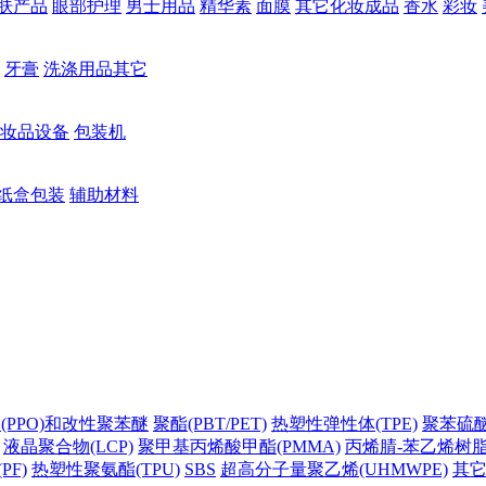
肤产品
眼部护理
男士用品
精华素
面膜
其它化妆成品
香水
彩妆
牙膏
洗涤用品其它
妆品设备
包装机
纸盒包装
辅助材料
(PPO)和改性聚苯醚
聚酯(PBT/PET)
热塑性弹性体(TPE)
聚苯硫醚(
液晶聚合物(LCP)
聚甲基丙烯酸甲酯(PMMA)
丙烯腈-苯乙烯树脂(
PF)
热塑性聚氨酯(TPU)
SBS
超高分子量聚乙烯(UHMWPE)
其