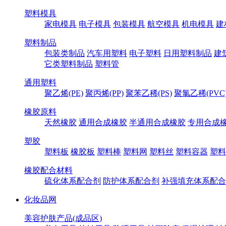
塑料模具
家电模具
电子模具
包装模具
航空模具
机电模具
建
塑料制品
包装类制品
汽车用塑料
电子塑料
日用塑料制品
建
它类塑料制品
塑料管
通用塑料
聚乙烯(PE)
聚丙烯(PP)
聚苯乙稀(PS)
聚氯乙稀(PVC
橡胶原料
天然橡胶
通用合成橡胶
半通用合成橡胶
专用合成
塑胶
塑料板
橡胶板
塑料棒
塑料网
塑料丝
塑料容器
塑料
橡胶配合材料
硫化体系配合剂
防护体系配合剂
补强填充体系配合
化妆品网
美容护肤产品(成品区)