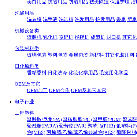
美白用品
抗皱用品
防晒用品
祛斑除痘
保湿护理
洁
洗涤用品
洗衣粉
洗手液
洗洁精
洗发用品
护发用品
香皂
肥皂
机械设备类
灌装机
乳化机
喷码机
搅拌机
成型机
封口机
其它化
包装材料类
玻璃包装
塑料包装
金属包装
新材料
其它包装用料
日化原料类
香精香料
日化洗涤
化妆化学用品
毛发用化学品
OEM及其它
OEM加工
OEM合作
OEM及其它其它
电子行业
工程塑料
聚酰胺/尼龙(PA)
聚碳酸酯(PC)
聚甲醛(POM)
聚苯醚
聚酰胺(PARA)
聚芳酯(PAR)
聚苯脂(PHB)
氟塑料(F)
物(MBS)
丙烯腈/乙烯/苯乙烯共聚物(AES)
酚醛树脂(