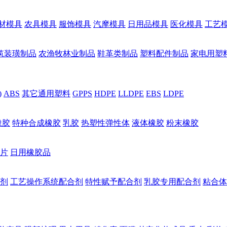
材模具
农具模具
服饰模具
汽摩模具
日用品模具
医化模具
工艺
筑装璜制品
农渔牧林业制品
鞋革类制品
塑料配件制品
家电用塑
)
ABS
其它通用塑料
GPPS
HDPE
LLDPE
EBS
LDPE
橡胶
特种合成橡胶
乳胶
热塑性弹性体
液体橡胶
粉末橡胶
片
日用橡胶品
剂
工艺操作系统配合剂
特性赋予配合剂
乳胶专用配合剂
粘合体