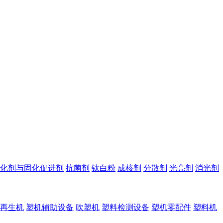
化剂与固化促进剂
抗菌剂
钛白粉
成核剂
分散剂
光亮剂
消光剂
再生机
塑机辅助设备
吹塑机
塑料检测设备
塑机零配件
塑料机