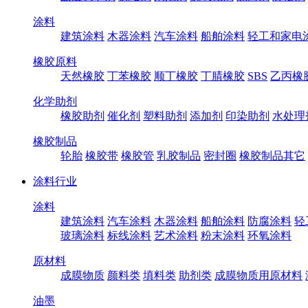
涂料
建筑涂料
木器涂料
汽车涂料
船舶涂料
轻工和家电
橡胶原料
天然橡胶
丁苯橡胶
顺丁橡胶
丁腈橡胶
SBS
乙丙橡
化学助剂
橡胶助剂
催化剂
塑料助剂
添加剂
印染助剂
水处理
橡胶制品
轮胎
橡胶带
橡胶管
乳胶制品
密封圈
橡胶制品其它
涂料行业
涂料
建筑涂料
汽车涂料
木器涂料
船舶涂料
防腐涂料
轻
玻璃涂料
标线涂料
艺术涂料
粉末涂料
环氧涂料
原材料
成膜物质
颜料类
填料类
助剂类
成膜物质用原材料
油墨