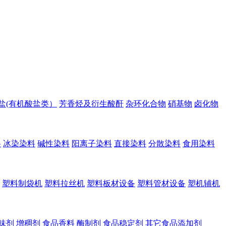
盐(有机酸盐类）
芳香烃及衍生酸酐
杂环化合物
硝基物
卤化物
料
冰染染料
碱性染料
阳离子染料
直接染料
分散染料
食用染料
塑料制袋机
塑料拉丝机
塑料板材设备
塑料管材设备
塑机辅机
味剂
增稠剂
食品香料
酶制剂
食品稳定剂
其它食品添加剂