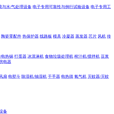
境与水/气处理设备
电子专用可靠性与例行试验设备
电子专用工
陶瓷零配件
热保护器
线路板
模具
冷凝器
蒸发器
芯片
风机
传
/电热锅
打蛋器
冰淇淋机
食物垃圾处理机
榨汁机/搅拌机
豆浆
房电器
风扇
电熨斗
除湿机/抽湿机
干手器
电热毯
氧气机
灭蚊器/灭蚊
设备