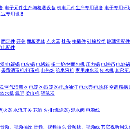
备
电子元件生产与检测设备
机电元件生产专用设备
电子专用环
工业专用设备
固定件
开关
面板壳体
点火器
灶头
接插件
硅橡胶类
玻璃零配件
家电配件
煲/电饭锅
电火锅
电烤箱
多士炉/烤面包机
压力锅
电饼铛
电炒锅
果蔬消毒机/扫毒机
电热炉
给皂液机
家用净水器
刨冰机
其它厨
器/空气清新器
电暖器/取暖器/电热油汀
电水壶/电热杯
空调扇/暖
软水机
氧吧
柔巾机
驱鼠器
点火器
水流开关
花洒
火排(燃烧器)
混水阀
电源线
音频、视频插座
音频、视频插头
音频线、视频线
其它视听周边