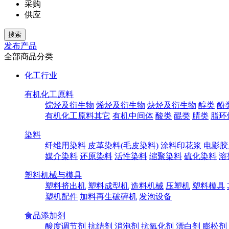
采购
供应
发布产品
全部商品分类
化工行业
有机化工原料
烷烃及衍生物
烯烃及衍生物
炔烃及衍生物
醇类
酚
有机化工原料其它
有机中间体
酸类
醌类
腈类
脂环
染料
纤维用染料
皮革染料(毛皮染料)
涂料印花浆
电影胶
媒介染料
还原染料
活性染料
缩聚染料
硫化染料
溶
塑料机械与模具
塑料挤出机
塑料成型机
造料机械
压塑机
塑料模具
塑机配件
加料再生破碎机
发泡设备
食品添加剂
酸度调节剂
抗结剂
消泡剂
抗氧化剂
漂白剂
膨松剂