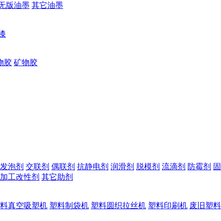
无版油墨
其它油墨
漆
物胶
矿物胶
发泡剂
交联剂
偶联剂
抗静电剂
润滑剂
脱模剂
流滴剂
防霉剂
固
加工改性剂
其它助剂
料真空吸塑机
塑料制袋机
塑料圆织拉丝机
塑料印刷机
废旧塑料