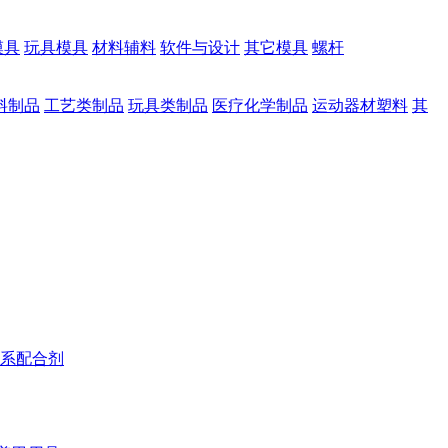
模具
玩具模具
材料辅料
软件与设计
其它模具
螺杆
料制品
工艺类制品
玩具类制品
医疗化学制品
运动器材塑料
其
系配合剂