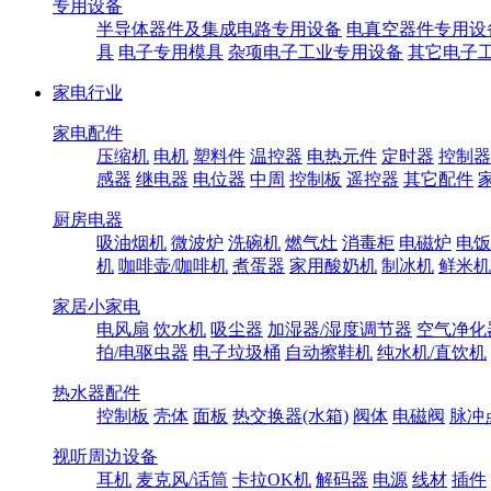
专用设备
半导体器件及集成电路专用设备
电真空器件专用设
具
电子专用模具
杂项电子工业专用设备
其它电子
家电行业
家电配件
压缩机
电机
塑料件
温控器
电热元件
定时器
控制器
感器
继电器
电位器
中周
控制板
遥控器
其它配件
厨房电器
吸油烟机
微波炉
洗碗机
燃气灶
消毒柜
电磁炉
电饭
机
咖啡壶/咖啡机
煮蛋器
家用酸奶机
制冰机
鲜米机
家居小家电
电风扇
饮水机
吸尘器
加湿器/湿度调节器
空气净化
拍/电驱虫器
电子垃圾桶
自动擦鞋机
纯水机/直饮机
热水器配件
控制板
壳体
面板
热交换器(水箱)
阀体
电磁阀
脉冲
视听周边设备
耳机
麦克风/话筒
卡拉OK机
解码器
电源
线材
插件