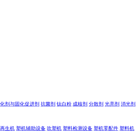
化剂与固化促进剂
抗菌剂
钛白粉
成核剂
分散剂
光亮剂
消光剂
再生机
塑机辅助设备
吹塑机
塑料检测设备
塑机零配件
塑料机