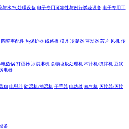
境与水/气处理设备
电子专用可靠性与例行试验设备
电子专用工
陶瓷零配件
热保护器
线路板
模具
冷凝器
蒸发器
芯片
风机
传
/电热锅
打蛋器
冰淇淋机
食物垃圾处理机
榨汁机/搅拌机
豆浆
房电器
风扇
电熨斗
除湿机/抽湿机
干手器
电热毯
氧气机
灭蚊器/灭蚊
设备