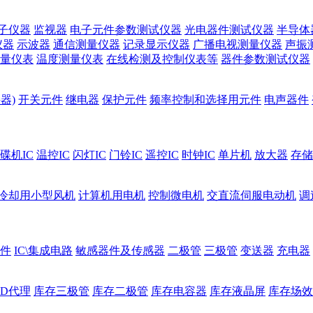
子仪器
监视器
电子元件参数测试仪器
光电器件测试仪器
半导体
仪器
示波器
通信测量仪器
记录显示仪器
广播电视测量仪器
声振
量仪表
温度测量仪表
在线检测及控制仪表等
器件参数测试仪器
器)
开关元件
继电器
保护元件
频率控制和选择用元件
电声器件
碟机IC
温控IC
闪灯IC
门铃IC
遥控IC
时钟IC
单片机
放大器
存储
冷却用小型风机
计算机用电机
控制微电机
交直流伺服电动机
调
件
IC\集成电路
敏感器件及传感器
二极管
三极管
变送器
充电器
ED代理
库存三极管
库存二极管
库存电容器
库存液晶屏
库存场效