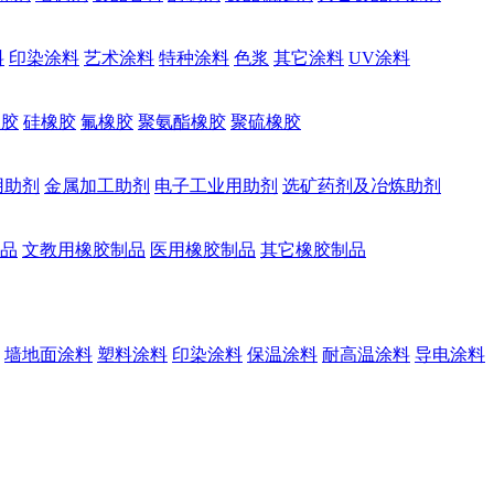
料
印染涂料
艺术涂料
特种涂料
色浆
其它涂料
UV涂料
橡胶
硅橡胶
氟橡胶
聚氨酯橡胶
聚硫橡胶
用助剂
金属加工助剂
电子工业用助剂
选矿药剂及冶炼助剂
品
文教用橡胶制品
医用橡胶制品
其它橡胶制品
墙地面涂料
塑料涂料
印染涂料
保温涂料
耐高温涂料
导电涂料