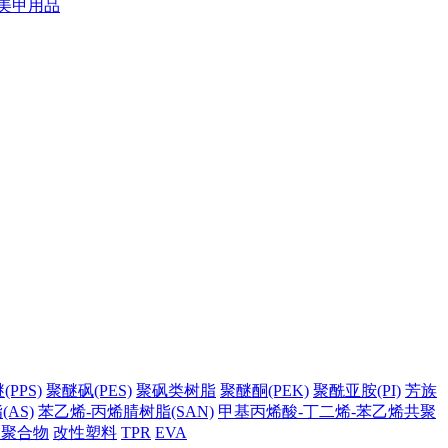
美甲用品
PPS)
聚醚砜(PES)
聚砜类树脂
聚醚酮(PEK)
聚酰亚胺(PI)
芳族
AS)
苯乙烯-丙烯腈树脂(SAN)
甲基丙烯酸-丁二烯-苯乙烯共聚
它聚合物
改性塑料
TPR
EVA