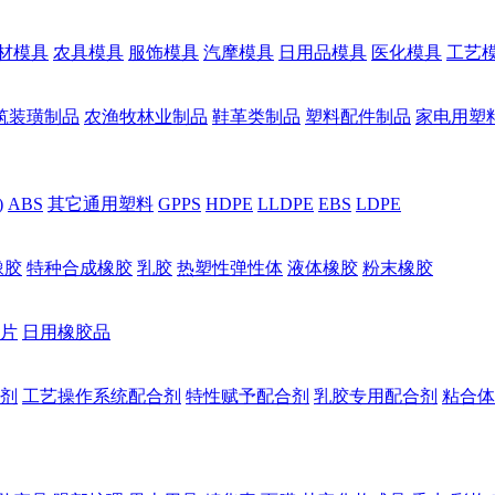
材模具
农具模具
服饰模具
汽摩模具
日用品模具
医化模具
工艺
筑装璜制品
农渔牧林业制品
鞋革类制品
塑料配件制品
家电用塑
)
ABS
其它通用塑料
GPPS
HDPE
LLDPE
EBS
LDPE
橡胶
特种合成橡胶
乳胶
热塑性弹性体
液体橡胶
粉末橡胶
片
日用橡胶品
剂
工艺操作系统配合剂
特性赋予配合剂
乳胶专用配合剂
粘合体