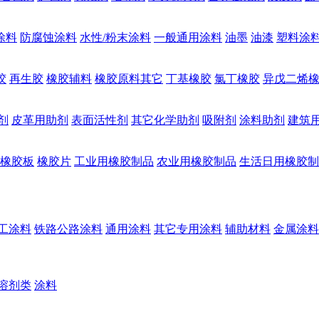
涂料
防腐蚀涂料
水性/粉末涂料
一般通用涂料
油墨
油漆
塑料涂
胶
再生胶
橡胶辅料
橡胶原料其它
丁基橡胶
氯丁橡胶
异戊二烯
剂
皮革用助剂
表面活性剂
其它化学助剂
吸附剂
涂料助剂
建筑
橡胶板
橡胶片
工业用橡胶制品
农业用橡胶制品
生活日用橡胶制
工涂料
铁路公路涂料
通用涂料
其它专用涂料
辅助材料
金属涂料
溶剂类
涂料