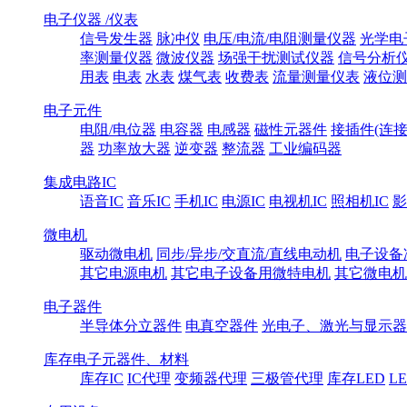
电子仪器 /仪表
信号发生器
脉冲仪
电压/电流/电阻测量仪器
光学电
率测量仪器
微波仪器
场强干扰测试仪器
信号分析
用表
电表
水表
煤气表
收费表
流量测量仪表
液位测
电子元件
电阻/电位器
电容器
电感器
磁性元器件
接插件(连接
器
功率放大器
逆变器
整流器
工业编码器
集成电路IC
语音IC
音乐IC
手机IC
电源IC
电视机IC
照相机IC
影
微电机
驱动微电机
同步/异步/交直流/直线电动机
电子设备
其它电源电机
其它电子设备用微特电机
其它微电机
电子器件
半导体分立器件
电真空器件
光电子、激光与显示器
库存电子元器件、材料
库存IC
IC代理
变频器代理
三极管代理
库存LED
L