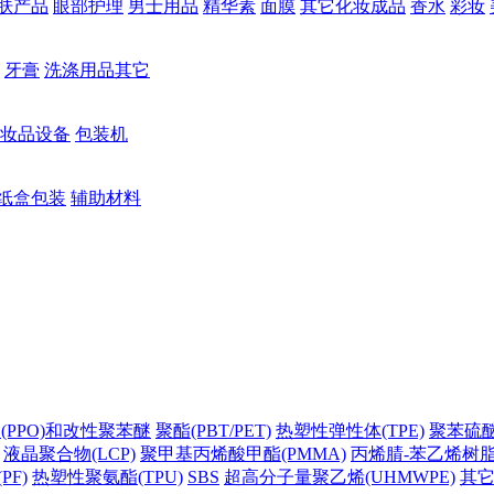
肤产品
眼部护理
男士用品
精华素
面膜
其它化妆成品
香水
彩妆
牙膏
洗涤用品其它
妆品设备
包装机
纸盒包装
辅助材料
(PPO)和改性聚苯醚
聚酯(PBT/PET)
热塑性弹性体(TPE)
聚苯硫醚(
液晶聚合物(LCP)
聚甲基丙烯酸甲酯(PMMA)
丙烯腈-苯乙烯树脂(
PF)
热塑性聚氨酯(TPU)
SBS
超高分子量聚乙烯(UHMWPE)
其