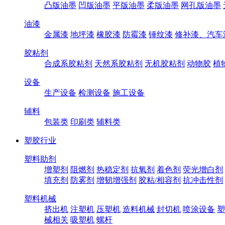
凸版油墨
凹版油墨
平版油墨
柔版油墨
网孔版油墨
油漆
金属漆
地坪漆
橡胶漆
防霉漆
锤纹漆
修补漆、汽车
胶粘剂
合成系胶粘剂
天然系胶粘剂
无机胶粘剂
动物胶
植
设备
生产设备
检测设备
施工设备
辅料
包装类
印刷类
辅料类
塑胶行业
塑料助剂
增塑剂
阻燃剂
热稳定剂
抗氧剂
着色剂
荧光增白剂
填充剂
防雾剂
增韧增强剂
胶粘/相容剂
抗冲击性剂
塑料机械
挤出机
注塑机
压塑机
造料机械
封切机
喷涂设备
塑
械相关
吸塑机
螺杆