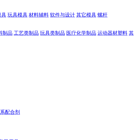
模具
玩具模具
材料辅料
软件与设计
其它模具
螺杆
料制品
工艺类制品
玩具类制品
医疗化学制品
运动器材塑料
其
系配合剂