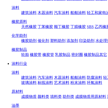
涂料
建筑涂料
木器涂料
汽车涂料
船舶涂料
轻工和家电
橡胶原料
天然橡胶
丁苯橡胶
顺丁橡胶
丁腈橡胶
SBS
乙丙橡
化学助剂
橡胶助剂
催化剂
塑料助剂
添加剂
印染助剂
水处理
橡胶制品
轮胎
橡胶带
橡胶管
乳胶制品
密封圈
橡胶制品其它
涂料行业
涂料
建筑涂料
汽车涂料
木器涂料
船舶涂料
防腐涂料
轻
玻璃涂料
标线涂料
艺术涂料
粉末涂料
环氧涂料
原材料
成膜物质
颜料类
填料类
助剂类
成膜物质用原材料
油墨