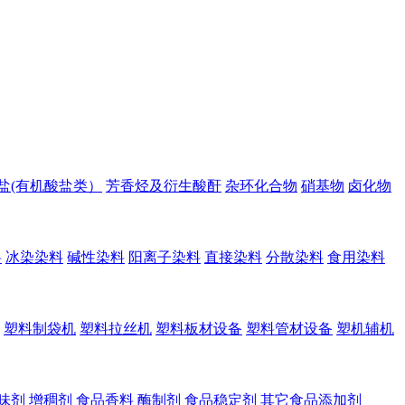
盐(有机酸盐类）
芳香烃及衍生酸酐
杂环化合物
硝基物
卤化物
料
冰染染料
碱性染料
阳离子染料
直接染料
分散染料
食用染料
塑料制袋机
塑料拉丝机
塑料板材设备
塑料管材设备
塑机辅机
味剂
增稠剂
食品香料
酶制剂
食品稳定剂
其它食品添加剂