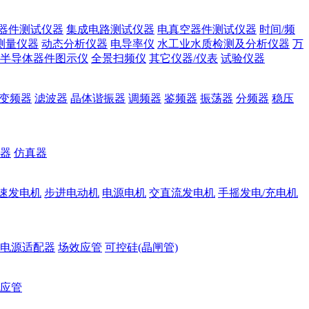
器件测试仪器
集成电路测试仪器
电真空器件测试仪器
时间/频
测量仪器
动态分析仪器
电导率仪
水工业水质检测及分析仪器
万
半导体器件图示仪
全景扫频仪
其它仪器/仪表
试验仪器
变频器
滤波器
晶体谐振器
调频器
鉴频器
振荡器
分频器
稳压
器
仿真器
速发电机
步进电动机
电源电机
交直流发电机
手摇发电/充电机
电源适配器
场效应管
可控硅(晶闸管)
应管