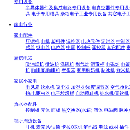
专用设备
半导体器件及集成电路专用设备
电真空器件专用设
具
电子专用模具
杂项电子工业专用设备
其它电子
家电行业
家电配件
压缩机
电机
塑料件
温控器
电热元件
定时器
控制器
感器
继电器
电位器
中周
控制板
遥控器
其它配件
厨房电器
吸油烟机
微波炉
洗碗机
燃气灶
消毒柜
电磁炉
电饭
机
咖啡壶/咖啡机
煮蛋器
家用酸奶机
制冰机
鲜米机
家居小家电
电风扇
饮水机
吸尘器
加湿器/湿度调节器
空气净化
拍/电驱虫器
电子垃圾桶
自动擦鞋机
纯水机/直饮机
热水器配件
控制板
壳体
面板
热交换器(水箱)
阀体
电磁阀
脉冲
视听周边设备
耳机
麦克风/话筒
卡拉OK机
解码器
电源
线材
插件