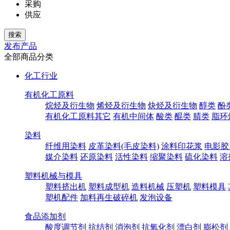
采购
供应
发布产品
全部商品分类
化工行业
有机化工原料
烷烃及衍生物
烯烃及衍生物
炔烃及衍生物
醇类
酚
有机化工原料其它
有机中间体
酸类
醌类
腈类
脂环
染料
纤维用染料
皮革染料(毛皮染料)
涂料印花浆
电影胶
媒介染料
还原染料
活性染料
缩聚染料
硫化染料
溶
塑料机械与模具
塑料挤出机
塑料成型机
造料机械
压塑机
塑料模具
塑机配件
加料再生破碎机
发泡设备
食品添加剂
酸度调节剂
抗结剂
消泡剂
抗氧化剂
漂白剂
膨松剂