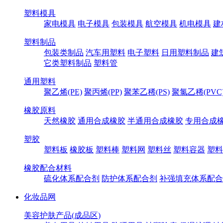
塑料模具
家电模具
电子模具
包装模具
航空模具
机电模具
建
塑料制品
包装类制品
汽车用塑料
电子塑料
日用塑料制品
建
它类塑料制品
塑料管
通用塑料
聚乙烯(PE)
聚丙烯(PP)
聚苯乙稀(PS)
聚氯乙稀(PVC
橡胶原料
天然橡胶
通用合成橡胶
半通用合成橡胶
专用合成
塑胶
塑料板
橡胶板
塑料棒
塑料网
塑料丝
塑料容器
塑料
橡胶配合材料
硫化体系配合剂
防护体系配合剂
补强填充体系配合
化妆品网
美容护肤产品(成品区)