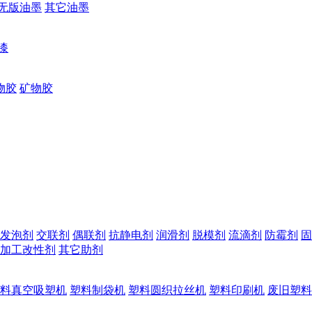
无版油墨
其它油墨
漆
物胶
矿物胶
发泡剂
交联剂
偶联剂
抗静电剂
润滑剂
脱模剂
流滴剂
防霉剂
固
加工改性剂
其它助剂
料真空吸塑机
塑料制袋机
塑料圆织拉丝机
塑料印刷机
废旧塑料