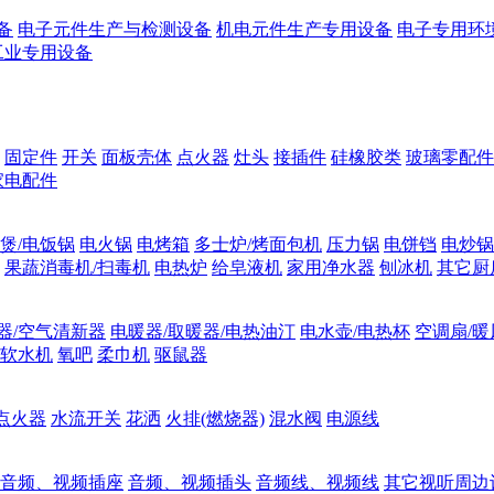
备
电子元件生产与检测设备
机电元件生产专用设备
电子专用环
工业专用设备
固定件
开关
面板壳体
点火器
灶头
接插件
硅橡胶类
玻璃零配件
家电配件
煲/电饭锅
电火锅
电烤箱
多士炉/烤面包机
压力锅
电饼铛
电炒锅
果蔬消毒机/扫毒机
电热炉
给皂液机
家用净水器
刨冰机
其它厨
器/空气清新器
电暖器/取暖器/电热油汀
电水壶/电热杯
空调扇/暖
软水机
氧吧
柔巾机
驱鼠器
点火器
水流开关
花洒
火排(燃烧器)
混水阀
电源线
音频、视频插座
音频、视频插头
音频线、视频线
其它视听周边