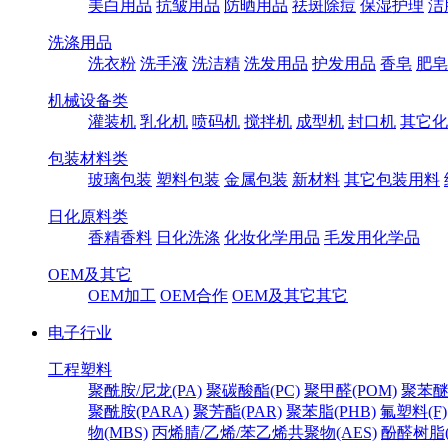
美白用品
抗皱用品
防晒用品
祛斑除痘
保湿护理
洁
洗涤用品
洗衣粉
洗手液
洗洁精
洗发用品
护发用品
香皂
肥皂
机械设备类
灌装机
乳化机
喷码机
搅拌机
成型机
封口机
其它化
包装材料类
玻璃包装
塑料包装
金属包装
新材料
其它包装用料
日化原料类
香精香料
日化洗涤
化妆化学用品
毛发用化学品
OEM及其它
OEM加工
OEM合作
OEM及其它其它
电子行业
工程塑料
聚酰胺/尼龙(PA)
聚碳酸酯(PC)
聚甲醛(POM)
聚苯醚
聚酰胺(PARA)
聚芳酯(PAR)
聚苯脂(PHB)
氟塑料(F)
物(MBS)
丙烯腈/乙烯/苯乙烯共聚物(AES)
酚醛树脂(