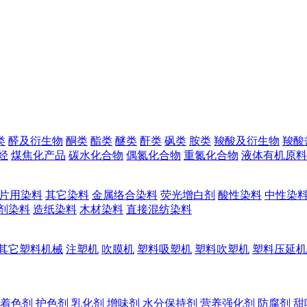
类
醛及衍生物
酮类
酯类
醚类
酐类
砜类
胺类
羧酸及衍生物
羧酸
烃
煤焦化产品
碳水化合物
偶氮化合物
重氮化合物
液体有机原料
片用染料
其它染料
金属络合染料
荧光增白剂
酸性染料
中性染
剂染料
造纸染料
木材染料
直接混纺染料
其它塑料机械
注塑机
吹膜机
塑料吸塑机
塑料吹塑机
塑料压延机
着色剂
护色剂
乳化剂
增味剂
水分保持剂
营养强化剂
防腐剂
甜