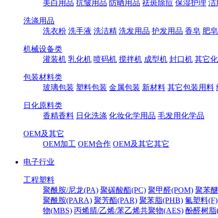
美白用品
抗皱用品
防晒用品
祛斑除痘
保湿护理
洁
洗涤用品
洗衣粉
洗手液
洗洁精
洗发用品
护发用品
香皂
肥皂
机械设备类
灌装机
乳化机
喷码机
搅拌机
成型机
封口机
其它化
包装材料类
玻璃包装
塑料包装
金属包装
新材料
其它包装用料
日化原料类
香精香料
日化洗涤
化妆化学用品
毛发用化学品
OEM及其它
OEM加工
OEM合作
OEM及其它其它
电子行业
工程塑料
聚酰胺/尼龙(PA)
聚碳酸酯(PC)
聚甲醛(POM)
聚苯醚
聚酰胺(PARA)
聚芳酯(PAR)
聚苯脂(PHB)
氟塑料(F)
物(MBS)
丙烯腈/乙烯/苯乙烯共聚物(AES)
酚醛树脂(