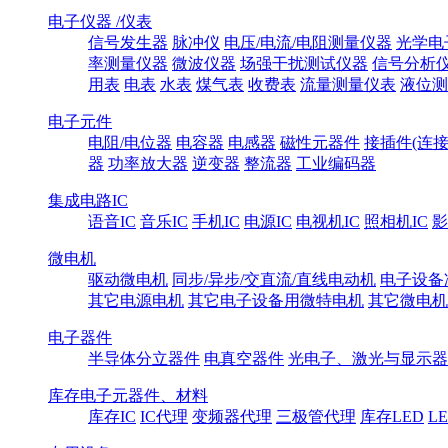
电子仪器 /仪表
信号发生器
脉冲仪
电压/电流/电阻测量仪器
光学电
率测量仪器
微波仪器
场强干扰测试仪器
信号分析
用表
电表
水表
煤气表
收费表
流量测量仪表
液位测
电子元件
电阻/电位器
电容器
电感器
磁性元器件
接插件(连接
器
功率放大器
逆变器
整流器
工业编码器
集成电路IC
语音IC
音乐IC
手机IC
电源IC
电视机IC
照相机IC
影
微电机
驱动微电机
同步/异步/交直流/直线电动机
电子设备
其它电源电机
其它电子设备用微特电机
其它微电机
电子器件
半导体分立器件
电真空器件
光电子、激光与显示器
库存电子元器件、材料
库存IC
IC代理
变频器代理
三极管代理
库存LED
L