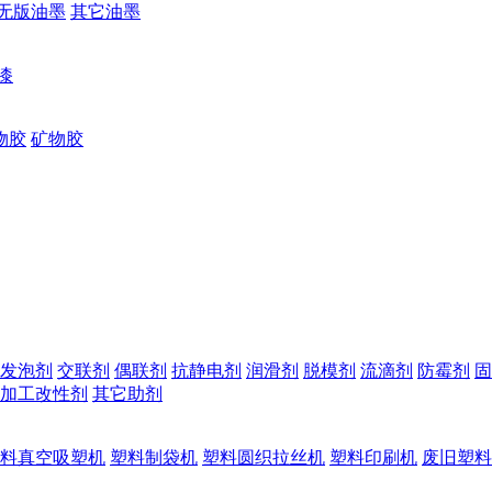
无版油墨
其它油墨
漆
物胶
矿物胶
发泡剂
交联剂
偶联剂
抗静电剂
润滑剂
脱模剂
流滴剂
防霉剂
固
加工改性剂
其它助剂
料真空吸塑机
塑料制袋机
塑料圆织拉丝机
塑料印刷机
废旧塑料