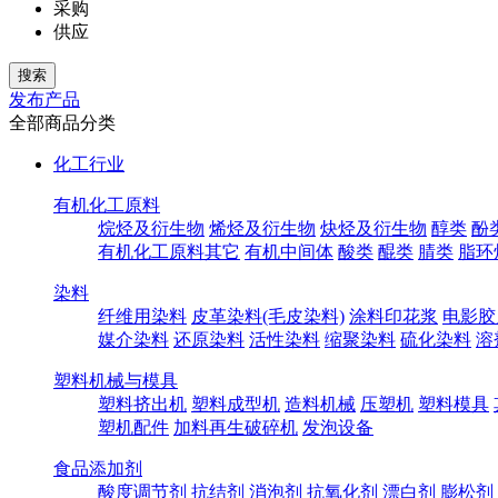
采购
供应
发布产品
全部商品分类
化工行业
有机化工原料
烷烃及衍生物
烯烃及衍生物
炔烃及衍生物
醇类
酚
有机化工原料其它
有机中间体
酸类
醌类
腈类
脂环
染料
纤维用染料
皮革染料(毛皮染料)
涂料印花浆
电影胶
媒介染料
还原染料
活性染料
缩聚染料
硫化染料
溶
塑料机械与模具
塑料挤出机
塑料成型机
造料机械
压塑机
塑料模具
塑机配件
加料再生破碎机
发泡设备
食品添加剂
酸度调节剂
抗结剂
消泡剂
抗氧化剂
漂白剂
膨松剂