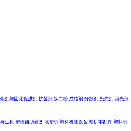
化剂与固化促进剂
抗菌剂
钛白粉
成核剂
分散剂
光亮剂
消光剂
再生机
塑机辅助设备
吹塑机
塑料检测设备
塑机零配件
塑料机