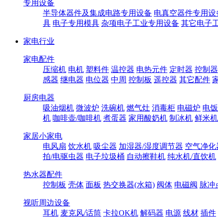
专用设备
半导体器件及集成电路专用设备
电真空器件专用设
具
电子专用模具
杂项电子工业专用设备
其它电子
家电行业
家电配件
压缩机
电机
塑料件
温控器
电热元件
定时器
控制器
感器
继电器
电位器
中周
控制板
遥控器
其它配件
厨房电器
吸油烟机
微波炉
洗碗机
燃气灶
消毒柜
电磁炉
电饭
机
咖啡壶/咖啡机
煮蛋器
家用酸奶机
制冰机
鲜米机
家居小家电
电风扇
饮水机
吸尘器
加湿器/湿度调节器
空气净化
拍/电驱虫器
电子垃圾桶
自动擦鞋机
纯水机/直饮机
热水器配件
控制板
壳体
面板
热交换器(水箱)
阀体
电磁阀
脉冲
视听周边设备
耳机
麦克风/话筒
卡拉OK机
解码器
电源
线材
插件