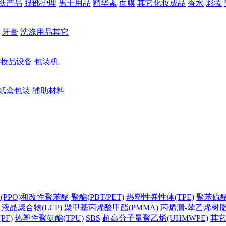
肤产品
眼部护理
男士用品
精华素
面膜
其它化妆成品
香水
彩妆
牙膏
洗涤用品其它
妆品设备
包装机
纸盒包装
辅助材料
(PPO)和改性聚苯醚
聚酯(PBT/PET)
热塑性弹性体(TPE)
聚苯硫醚(
液晶聚合物(LCP)
聚甲基丙烯酸甲酯(PMMA)
丙烯腈-苯乙烯树脂(
PF)
热塑性聚氨酯(TPU)
SBS
超高分子量聚乙烯(UHMWPE)
其