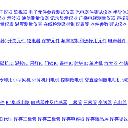
子仪器
监视器
电子元件参数测试仪器
光电器件测试仪器
半导体
仪器
示波器
通信测量仪器
记录显示仪器
广播电视测量仪器
声振
量仪表
温度测量仪表
在线检测及控制仪表等
器件参数测试仪器
器)
开关元件
继电器
保护元件
频率控制和选择用元件
电声器件
碟机IC
温控IC
闪灯IC
门铃IC
遥控IC
时钟IC
单片机
放大器
存储
冷却用小型风机
计算机用电机
控制微电机
交直流伺服电动机
调
件
IC\集成电路
敏感器件及传感器
二极管
三极管
变送器
充电器
ED代理
库存三极管
库存二极管
库存电容器
库存液晶屏
库存场效