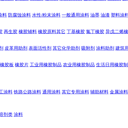
涂料
防腐蚀涂料
水性/粉末涂料
一般通用涂料
油墨
油漆
塑料涂
胶
再生胶
橡胶辅料
橡胶原料其它
丁基橡胶
氯丁橡胶
异戊二烯
剂
皮革用助剂
表面活性剂
其它化学助剂
吸附剂
涂料助剂
建筑
橡胶板
橡胶片
工业用橡胶制品
农业用橡胶制品
生活日用橡胶制
工涂料
铁路公路涂料
通用涂料
其它专用涂料
辅助材料
金属涂料
溶剂类
涂料