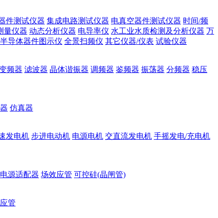
器件测试仪器
集成电路测试仪器
电真空器件测试仪器
时间/频
测量仪器
动态分析仪器
电导率仪
水工业水质检测及分析仪器
万
半导体器件图示仪
全景扫频仪
其它仪器/仪表
试验仪器
变频器
滤波器
晶体谐振器
调频器
鉴频器
振荡器
分频器
稳压
器
仿真器
速发电机
步进电动机
电源电机
交直流发电机
手摇发电/充电机
电源适配器
场效应管
可控硅(晶闸管)
应管