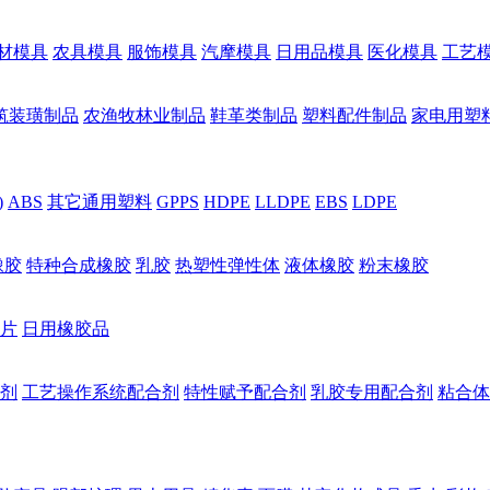
材模具
农具模具
服饰模具
汽摩模具
日用品模具
医化模具
工艺
筑装璜制品
农渔牧林业制品
鞋革类制品
塑料配件制品
家电用塑
)
ABS
其它通用塑料
GPPS
HDPE
LLDPE
EBS
LDPE
橡胶
特种合成橡胶
乳胶
热塑性弹性体
液体橡胶
粉末橡胶
片
日用橡胶品
剂
工艺操作系统配合剂
特性赋予配合剂
乳胶专用配合剂
粘合体