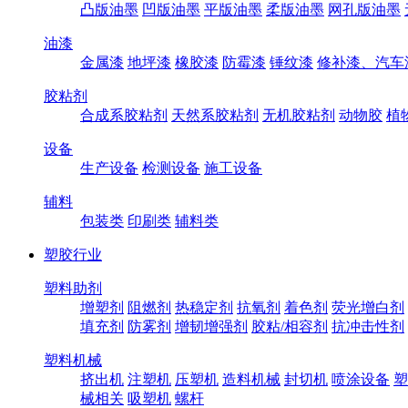
凸版油墨
凹版油墨
平版油墨
柔版油墨
网孔版油墨
油漆
金属漆
地坪漆
橡胶漆
防霉漆
锤纹漆
修补漆、汽车
胶粘剂
合成系胶粘剂
天然系胶粘剂
无机胶粘剂
动物胶
植
设备
生产设备
检测设备
施工设备
辅料
包装类
印刷类
辅料类
塑胶行业
塑料助剂
增塑剂
阻燃剂
热稳定剂
抗氧剂
着色剂
荧光增白剂
填充剂
防雾剂
增韧增强剂
胶粘/相容剂
抗冲击性剂
塑料机械
挤出机
注塑机
压塑机
造料机械
封切机
喷涂设备
塑
械相关
吸塑机
螺杆