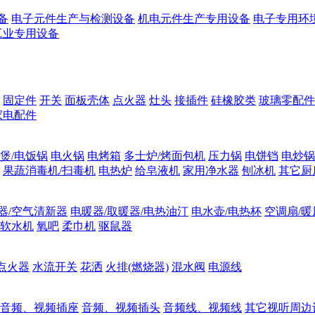
备
电子元件生产与检测设备
机电元件生产专用设备
电子专用环
工业专用设备
固定件
开关
面板壳体
点火器
灶头
接插件
硅橡胶类
玻璃零配件
家电配件
煲/电饭锅
电火锅
电烤箱
多士炉/烤面包机
压力锅
电饼铛
电炒锅
果蔬消毒机/扫毒机
电热炉
给皂液机
家用净水器
刨冰机
其它厨
器/空气清新器
电暖器/取暖器/电热油汀
电水壶/电热杯
空调扇/暖
软水机
氧吧
柔巾机
驱鼠器
点火器
水流开关
花洒
火排(燃烧器)
混水阀
电源线
音频、视频插座
音频、视频插头
音频线、视频线
其它视听周边