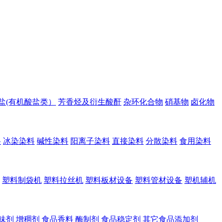
盐(有机酸盐类）
芳香烃及衍生酸酐
杂环化合物
硝基物
卤化物
料
冰染染料
碱性染料
阳离子染料
直接染料
分散染料
食用染料
塑料制袋机
塑料拉丝机
塑料板材设备
塑料管材设备
塑机辅机
味剂
增稠剂
食品香料
酶制剂
食品稳定剂
其它食品添加剂