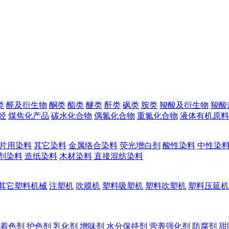
类
醛及衍生物
酮类
酯类
醚类
酐类
砜类
胺类
羧酸及衍生物
羧酸
烃
煤焦化产品
碳水化合物
偶氮化合物
重氮化合物
液体有机原料
片用染料
其它染料
金属络合染料
荧光增白剂
酸性染料
中性染
剂染料
造纸染料
木材染料
直接混纺染料
其它塑料机械
注塑机
吹膜机
塑料吸塑机
塑料吹塑机
塑料压延机
着色剂
护色剂
乳化剂
增味剂
水分保持剂
营养强化剂
防腐剂
甜