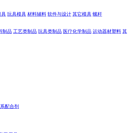
模具
玩具模具
材料辅料
软件与设计
其它模具
螺杆
料制品
工艺类制品
玩具类制品
医疗化学制品
运动器材塑料
其
系配合剂