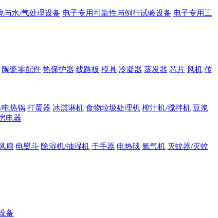
境与水/气处理设备
电子专用可靠性与例行试验设备
电子专用工
陶瓷零配件
热保护器
线路板
模具
冷凝器
蒸发器
芯片
风机
传
/电热锅
打蛋器
冰淇淋机
食物垃圾处理机
榨汁机/搅拌机
豆浆
房电器
风扇
电熨斗
除湿机/抽湿机
干手器
电热毯
氧气机
灭蚊器/灭蚊
设备