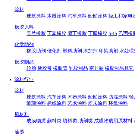
涂料
建筑涂料
木器涂料
汽车涂料
船舶涂料
轻工和家电
橡胶原料
天然橡胶
丁苯橡胶
顺丁橡胶
丁腈橡胶
SBS
乙丙橡
化学助剂
橡胶助剂
催化剂
塑料助剂
添加剂
印染助剂
水处理
橡胶制品
轮胎
橡胶带
橡胶管
乳胶制品
密封圈
橡胶制品其它
涂料行业
涂料
建筑涂料
汽车涂料
木器涂料
船舶涂料
防腐涂料
轻
玻璃涂料
标线涂料
艺术涂料
粉末涂料
环氧涂料
原材料
成膜物质
颜料类
填料类
助剂类
成膜物质用原材料
油墨