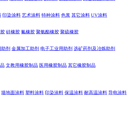
料
印染涂料
艺术涂料
特种涂料
色浆
其它涂料
UV涂料
橡胶
硅橡胶
氟橡胶
聚氨酯橡胶
聚硫橡胶
用助剂
金属加工助剂
电子工业用助剂
选矿药剂及冶炼助剂
品
文教用橡胶制品
医用橡胶制品
其它橡胶制品
墙地面涂料
塑料涂料
印染涂料
保温涂料
耐高温涂料
导电涂料