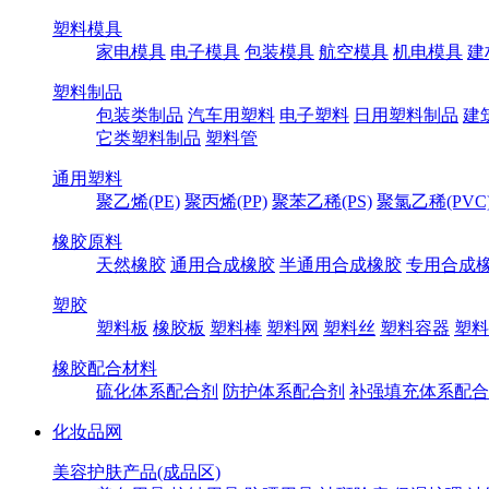
塑料模具
家电模具
电子模具
包装模具
航空模具
机电模具
建
塑料制品
包装类制品
汽车用塑料
电子塑料
日用塑料制品
建
它类塑料制品
塑料管
通用塑料
聚乙烯(PE)
聚丙烯(PP)
聚苯乙稀(PS)
聚氯乙稀(PVC
橡胶原料
天然橡胶
通用合成橡胶
半通用合成橡胶
专用合成
塑胶
塑料板
橡胶板
塑料棒
塑料网
塑料丝
塑料容器
塑料
橡胶配合材料
硫化体系配合剂
防护体系配合剂
补强填充体系配合
化妆品网
美容护肤产品(成品区)