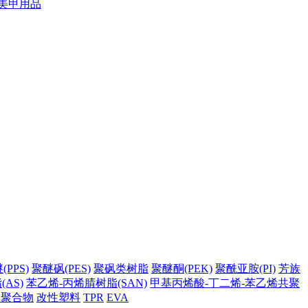
美甲用品
PPS)
聚醚砜(PES)
聚砜类树脂
聚醚酮(PEK)
聚酰亚胺(PI)
芳族
AS)
苯乙烯-丙烯腈树脂(SAN)
甲基丙烯酸-丁二烯-苯乙烯共聚
它聚合物
改性塑料
TPR
EVA