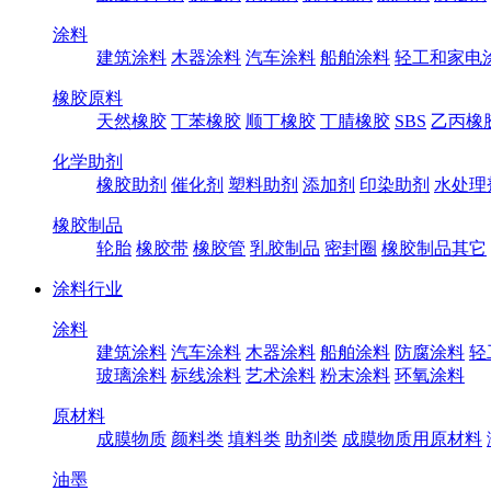
涂料
建筑涂料
木器涂料
汽车涂料
船舶涂料
轻工和家电
橡胶原料
天然橡胶
丁苯橡胶
顺丁橡胶
丁腈橡胶
SBS
乙丙橡
化学助剂
橡胶助剂
催化剂
塑料助剂
添加剂
印染助剂
水处理
橡胶制品
轮胎
橡胶带
橡胶管
乳胶制品
密封圈
橡胶制品其它
涂料行业
涂料
建筑涂料
汽车涂料
木器涂料
船舶涂料
防腐涂料
轻
玻璃涂料
标线涂料
艺术涂料
粉末涂料
环氧涂料
原材料
成膜物质
颜料类
填料类
助剂类
成膜物质用原材料
油墨