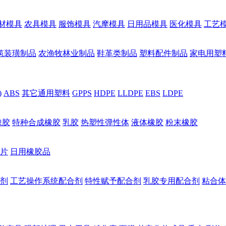
材模具
农具模具
服饰模具
汽摩模具
日用品模具
医化模具
工艺
筑装璜制品
农渔牧林业制品
鞋革类制品
塑料配件制品
家电用塑
)
ABS
其它通用塑料
GPPS
HDPE
LLDPE
EBS
LDPE
橡胶
特种合成橡胶
乳胶
热塑性弹性体
液体橡胶
粉末橡胶
片
日用橡胶品
剂
工艺操作系统配合剂
特性赋予配合剂
乳胶专用配合剂
粘合体