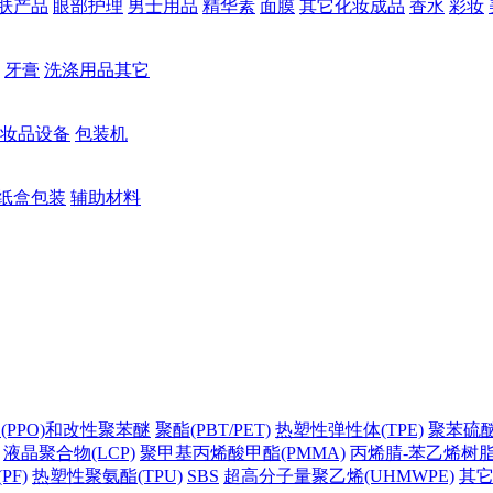
肤产品
眼部护理
男士用品
精华素
面膜
其它化妆成品
香水
彩妆
牙膏
洗涤用品其它
妆品设备
包装机
纸盒包装
辅助材料
(PPO)和改性聚苯醚
聚酯(PBT/PET)
热塑性弹性体(TPE)
聚苯硫醚(
液晶聚合物(LCP)
聚甲基丙烯酸甲酯(PMMA)
丙烯腈-苯乙烯树脂(
PF)
热塑性聚氨酯(TPU)
SBS
超高分子量聚乙烯(UHMWPE)
其