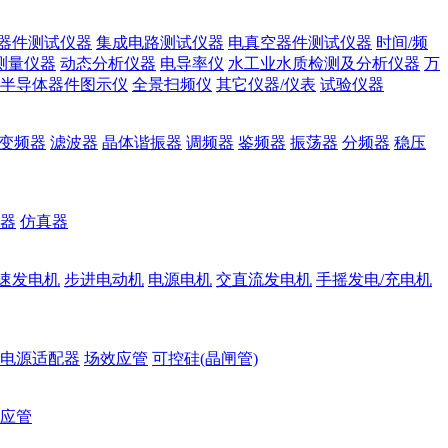
器件测试仪器
集成电路测试仪器
电真空器件测试仪器
时间/频
测量仪器
动态分析仪器
电导率仪
水工业水质检测及分析仪器
万
半导体器件图示仪
全景扫频仪
其它仪器/仪表
试验仪器
变频器
滤波器
晶体谐振器
调频器
鉴频器
振荡器
分频器
稳压
器
仿真器
速发电机
步进电动机
电源电机
交直流发电机
手摇发电/充电机
电源适配器
场效应管
可控硅(晶闸管)
应管