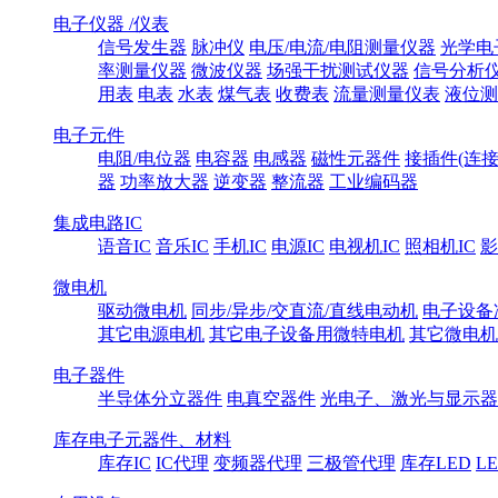
电子仪器 /仪表
信号发生器
脉冲仪
电压/电流/电阻测量仪器
光学电
率测量仪器
微波仪器
场强干扰测试仪器
信号分析
用表
电表
水表
煤气表
收费表
流量测量仪表
液位测
电子元件
电阻/电位器
电容器
电感器
磁性元器件
接插件(连接
器
功率放大器
逆变器
整流器
工业编码器
集成电路IC
语音IC
音乐IC
手机IC
电源IC
电视机IC
照相机IC
影
微电机
驱动微电机
同步/异步/交直流/直线电动机
电子设备
其它电源电机
其它电子设备用微特电机
其它微电机
电子器件
半导体分立器件
电真空器件
光电子、激光与显示器
库存电子元器件、材料
库存IC
IC代理
变频器代理
三极管代理
库存LED
L