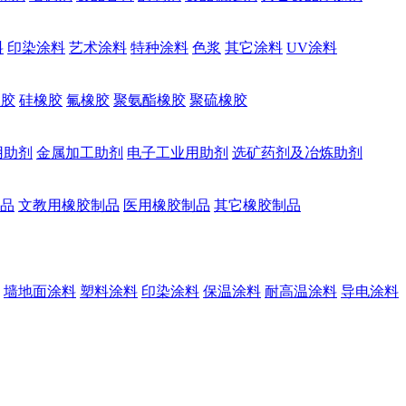
料
印染涂料
艺术涂料
特种涂料
色浆
其它涂料
UV涂料
橡胶
硅橡胶
氟橡胶
聚氨酯橡胶
聚硫橡胶
用助剂
金属加工助剂
电子工业用助剂
选矿药剂及冶炼助剂
品
文教用橡胶制品
医用橡胶制品
其它橡胶制品
墙地面涂料
塑料涂料
印染涂料
保温涂料
耐高温涂料
导电涂料