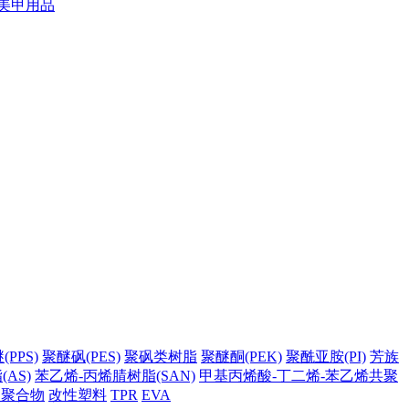
美甲用品
PPS)
聚醚砜(PES)
聚砜类树脂
聚醚酮(PEK)
聚酰亚胺(PI)
芳族
AS)
苯乙烯-丙烯腈树脂(SAN)
甲基丙烯酸-丁二烯-苯乙烯共聚
它聚合物
改性塑料
TPR
EVA