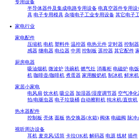
专用设备
半导体器件及集成电路专用设备
电真空器件专用设
具
电子专用模具
杂项电子工业专用设备
其它电子
家电行业
家电配件
压缩机
电机
塑料件
温控器
电热元件
定时器
控制器
感器
继电器
电位器
中周
控制板
遥控器
其它配件
厨房电器
吸油烟机
微波炉
洗碗机
燃气灶
消毒柜
电磁炉
电饭
机
咖啡壶/咖啡机
煮蛋器
家用酸奶机
制冰机
鲜米机
家居小家电
电风扇
饮水机
吸尘器
加湿器/湿度调节器
空气净化
拍/电驱虫器
电子垃圾桶
自动擦鞋机
纯水机/直饮机
热水器配件
控制板
壳体
面板
热交换器(水箱)
阀体
电磁阀
脉冲
视听周边设备
耳机
麦克风/话筒
卡拉OK机
解码器
电源
线材
插件