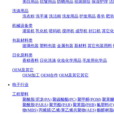
美白用品
抗皱用品
防晒用品
祛斑除痘
保湿护理
洁
洗涤用品
洗衣粉
洗手液
洗洁精
洗发用品
护发用品
香皂
肥皂
机械设备类
灌装机
乳化机
喷码机
搅拌机
成型机
封口机
其它化
包装材料类
玻璃包装
塑料包装
金属包装
新材料
其它包装用料
日化原料类
香精香料
日化洗涤
化妆化学用品
毛发用化学品
OEM及其它
OEM加工
OEM合作
OEM及其它其它
电子行业
工程塑料
聚酰胺/尼龙(PA)
聚碳酸酯(PC)
聚甲醛(POM)
聚苯醚
聚酰胺(PARA)
聚芳酯(PAR)
聚苯脂(PHB)
氟塑料(F)
物(MBS)
丙烯腈/乙烯/苯乙烯共聚物(AES)
酚醛树脂(