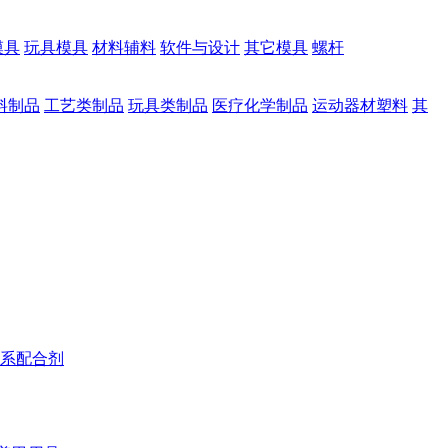
模具
玩具模具
材料辅料
软件与设计
其它模具
螺杆
料制品
工艺类制品
玩具类制品
医疗化学制品
运动器材塑料
其
系配合剂