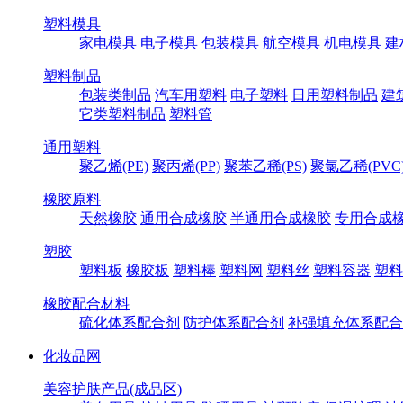
塑料模具
家电模具
电子模具
包装模具
航空模具
机电模具
建
塑料制品
包装类制品
汽车用塑料
电子塑料
日用塑料制品
建
它类塑料制品
塑料管
通用塑料
聚乙烯(PE)
聚丙烯(PP)
聚苯乙稀(PS)
聚氯乙稀(PVC
橡胶原料
天然橡胶
通用合成橡胶
半通用合成橡胶
专用合成
塑胶
塑料板
橡胶板
塑料棒
塑料网
塑料丝
塑料容器
塑料
橡胶配合材料
硫化体系配合剂
防护体系配合剂
补强填充体系配合
化妆品网
美容护肤产品(成品区)