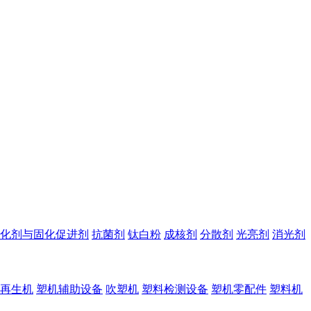
化剂与固化促进剂
抗菌剂
钛白粉
成核剂
分散剂
光亮剂
消光剂
再生机
塑机辅助设备
吹塑机
塑料检测设备
塑机零配件
塑料机