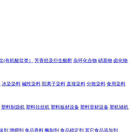
盐(有机酸盐类）
芳香烃及衍生酸酐
杂环化合物
硝基物
卤化物
料
冰染染料
碱性染料
阳离子染料
直接染料
分散染料
食用染料
塑料制袋机
塑料拉丝机
塑料板材设备
塑料管材设备
塑机辅机
味剂
增稠剂
食品香料
酶制剂
食品稳定剂
其它食品添加剂