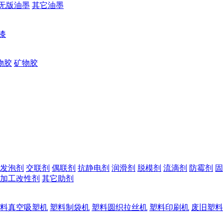
无版油墨
其它油墨
漆
物胶
矿物胶
发泡剂
交联剂
偶联剂
抗静电剂
润滑剂
脱模剂
流滴剂
防霉剂
固
加工改性剂
其它助剂
料真空吸塑机
塑料制袋机
塑料圆织拉丝机
塑料印刷机
废旧塑料