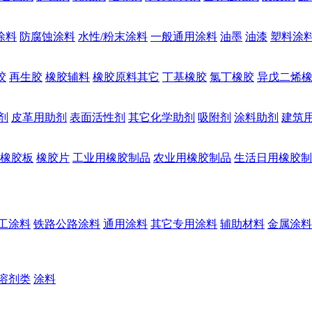
涂料
防腐蚀涂料
水性/粉末涂料
一般通用涂料
油墨
油漆
塑料涂
胶
再生胶
橡胶辅料
橡胶原料其它
丁基橡胶
氯丁橡胶
异戊二烯
剂
皮革用助剂
表面活性剂
其它化学助剂
吸附剂
涂料助剂
建筑
橡胶板
橡胶片
工业用橡胶制品
农业用橡胶制品
生活日用橡胶制
工涂料
铁路公路涂料
通用涂料
其它专用涂料
辅助材料
金属涂料
溶剂类
涂料