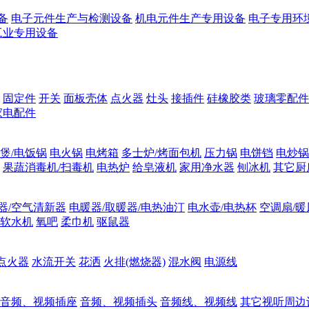
备
电子元件生产与检测设备
机电元件生产专用设备
电子专用环
工业专用设备
固定件
开关
面板壳体
点火器
灶头
接插件
硅橡胶类
玻璃零配件
家电配件
煲/电饭锅
电火锅
电烤箱
多士炉/烤面包机
压力锅
电饼铛
电炒锅
果蔬消毒机/扫毒机
电热炉
给皂液机
家用净水器
刨冰机
其它厨
器/空气清新器
电暖器/取暖器/电热油汀
电水壶/电热杯
空调扇/暖
软水机
氧吧
柔巾机
驱鼠器
点火器
水流开关
花洒
火排(燃烧器)
混水阀
电源线
音频、视频插座
音频、视频插头
音频线、视频线
其它视听周边