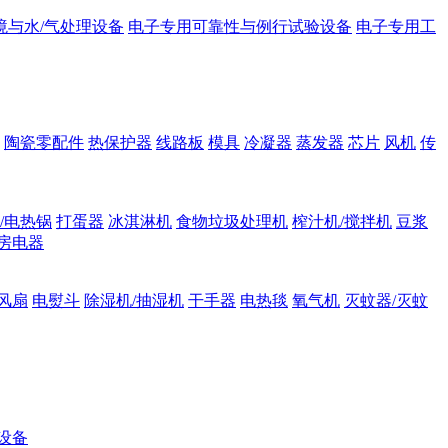
境与水/气处理设备
电子专用可靠性与例行试验设备
电子专用工
陶瓷零配件
热保护器
线路板
模具
冷凝器
蒸发器
芯片
风机
传
/电热锅
打蛋器
冰淇淋机
食物垃圾处理机
榨汁机/搅拌机
豆浆
房电器
风扇
电熨斗
除湿机/抽湿机
干手器
电热毯
氧气机
灭蚊器/灭蚊
设备