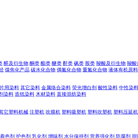
类
醛及衍生物
酮类
酯类
醚类
酐类
砜类
胺类
羧酸及衍生物
羧酸
烃
煤焦化产品
碳水化合物
偶氮化合物
重氮化合物
液体有机原料
片用染料
其它染料
金属络合染料
荧光增白剂
酸性染料
中性染
剂染料
造纸染料
木材染料
直接混纺染料
其它塑料机械
注塑机
吹膜机
塑料吸塑机
塑料吹塑机
塑料压延机
着色剂
护色剂
乳化剂
增味剂
水分保持剂
营养强化剂
防腐剂
甜