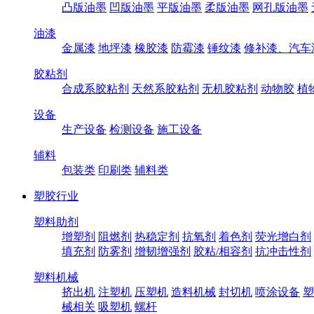
凸版油墨
凹版油墨
平版油墨
柔版油墨
网孔版油墨
油漆
金属漆
地坪漆
橡胶漆
防霉漆
锤纹漆
修补漆、汽车
胶粘剂
合成系胶粘剂
天然系胶粘剂
无机胶粘剂
动物胶
植
设备
生产设备
检测设备
施工设备
辅料
包装类
印刷类
辅料类
塑胶行业
塑料助剂
增塑剂
阻燃剂
热稳定剂
抗氧剂
着色剂
荧光增白剂
填充剂
防雾剂
增韧增强剂
胶粘/相容剂
抗冲击性剂
塑料机械
挤出机
注塑机
压塑机
造料机械
封切机
喷涂设备
塑
械相关
吸塑机
螺杆