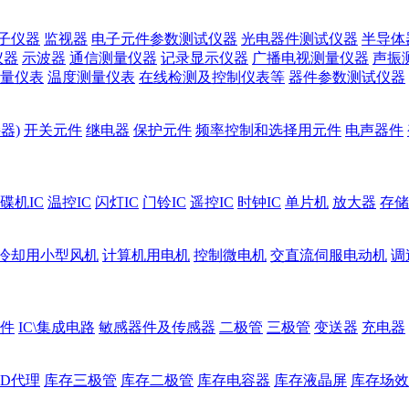
子仪器
监视器
电子元件参数测试仪器
光电器件测试仪器
半导体
仪器
示波器
通信测量仪器
记录显示仪器
广播电视测量仪器
声振
量仪表
温度测量仪表
在线检测及控制仪表等
器件参数测试仪器
器)
开关元件
继电器
保护元件
频率控制和选择用元件
电声器件
碟机IC
温控IC
闪灯IC
门铃IC
遥控IC
时钟IC
单片机
放大器
存储
冷却用小型风机
计算机用电机
控制微电机
交直流伺服电动机
调
件
IC\集成电路
敏感器件及传感器
二极管
三极管
变送器
充电器
ED代理
库存三极管
库存二极管
库存电容器
库存液晶屏
库存场效