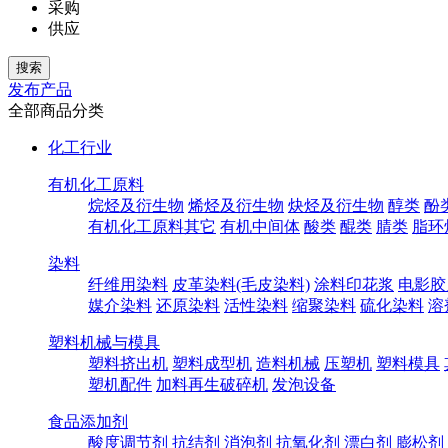
采购
供应
发布产品
全部商品分类
化工行业
有机化工原料
烷烃及衍生物
烯烃及衍生物
炔烃及衍生物
醇类
酚
有机化工原料其它
有机中间体
酸类
醌类
腈类
脂环
染料
纤维用染料
皮革染料(毛皮染料)
涂料印花浆
电影胶
媒介染料
还原染料
活性染料
缩聚染料
硫化染料
溶
塑料机械与模具
塑料挤出机
塑料成型机
造料机械
压塑机
塑料模具
塑机配件
加料再生破碎机
发泡设备
食品添加剂
酸度调节剂
抗结剂
消泡剂
抗氧化剂
漂白剂
膨松剂