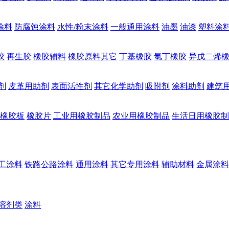
涂料
防腐蚀涂料
水性/粉末涂料
一般通用涂料
油墨
油漆
塑料涂
胶
再生胶
橡胶辅料
橡胶原料其它
丁基橡胶
氯丁橡胶
异戊二烯
剂
皮革用助剂
表面活性剂
其它化学助剂
吸附剂
涂料助剂
建筑
橡胶板
橡胶片
工业用橡胶制品
农业用橡胶制品
生活日用橡胶制
工涂料
铁路公路涂料
通用涂料
其它专用涂料
辅助材料
金属涂料
溶剂类
涂料