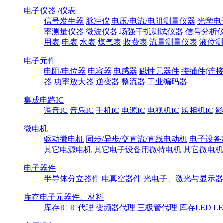
电子仪器 /仪表
信号发生器
脉冲仪
电压/电流/电阻测量仪器
光学电
率测量仪器
微波仪器
场强干扰测试仪器
信号分析
用表
电表
水表
煤气表
收费表
流量测量仪表
液位测
电子元件
电阻/电位器
电容器
电感器
磁性元器件
接插件(连接
器
功率放大器
逆变器
整流器
工业编码器
集成电路IC
语音IC
音乐IC
手机IC
电源IC
电视机IC
照相机IC
影
微电机
驱动微电机
同步/异步/交直流/直线电动机
电子设备
其它电源电机
其它电子设备用微特电机
其它微电机
电子器件
半导体分立器件
电真空器件
光电子、激光与显示器
库存电子元器件、材料
库存IC
IC代理
变频器代理
三极管代理
库存LED
L