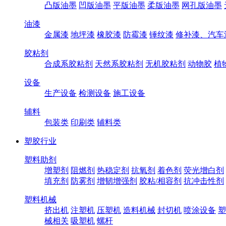
凸版油墨
凹版油墨
平版油墨
柔版油墨
网孔版油墨
油漆
金属漆
地坪漆
橡胶漆
防霉漆
锤纹漆
修补漆、汽车
胶粘剂
合成系胶粘剂
天然系胶粘剂
无机胶粘剂
动物胶
植
设备
生产设备
检测设备
施工设备
辅料
包装类
印刷类
辅料类
塑胶行业
塑料助剂
增塑剂
阻燃剂
热稳定剂
抗氧剂
着色剂
荧光增白剂
填充剂
防雾剂
增韧增强剂
胶粘/相容剂
抗冲击性剂
塑料机械
挤出机
注塑机
压塑机
造料机械
封切机
喷涂设备
塑
械相关
吸塑机
螺杆