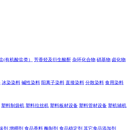
盐(有机酸盐类）
芳香烃及衍生酸酐
杂环化合物
硝基物
卤化物
料
冰染染料
碱性染料
阳离子染料
直接染料
分散染料
食用染料
塑料制袋机
塑料拉丝机
塑料板材设备
塑料管材设备
塑机辅机
味剂
增稠剂
食品香料
酶制剂
食品稳定剂
其它食品添加剂