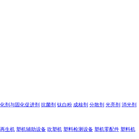
化剂与固化促进剂
抗菌剂
钛白粉
成核剂
分散剂
光亮剂
消光剂
再生机
塑机辅助设备
吹塑机
塑料检测设备
塑机零配件
塑料机