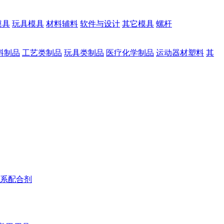
模具
玩具模具
材料辅料
软件与设计
其它模具
螺杆
料制品
工艺类制品
玩具类制品
医疗化学制品
运动器材塑料
其
系配合剂