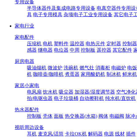
专用设备
半导体器件及集成电路专用设备
电真空器件专用设
具
电子专用模具
杂项电子工业专用设备
其它电子
家电行业
家电配件
压缩机
电机
塑料件
温控器
电热元件
定时器
控制器
感器
继电器
电位器
中周
控制板
遥控器
其它配件
厨房电器
吸油烟机
微波炉
洗碗机
燃气灶
消毒柜
电磁炉
电饭
机
咖啡壶/咖啡机
煮蛋器
家用酸奶机
制冰机
鲜米机
家居小家电
电风扇
饮水机
吸尘器
加湿器/湿度调节器
空气净化
拍/电驱虫器
电子垃圾桶
自动擦鞋机
纯水机/直饮机
热水器配件
控制板
壳体
面板
热交换器(水箱)
阀体
电磁阀
脉冲
视听周边设备
耳机
麦克风/话筒
卡拉OK机
解码器
电源
线材
插件