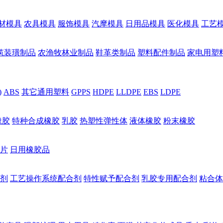
材模具
农具模具
服饰模具
汽摩模具
日用品模具
医化模具
工艺
筑装璜制品
农渔牧林业制品
鞋革类制品
塑料配件制品
家电用塑
)
ABS
其它通用塑料
GPPS
HDPE
LLDPE
EBS
LDPE
橡胶
特种合成橡胶
乳胶
热塑性弹性体
液体橡胶
粉末橡胶
片
日用橡胶品
剂
工艺操作系统配合剂
特性赋予配合剂
乳胶专用配合剂
粘合体