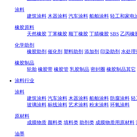
涂料
建筑涂料
木器涂料
汽车涂料
船舶涂料
轻工和家电
橡胶原料
天然橡胶
丁苯橡胶
顺丁橡胶
丁腈橡胶
SBS
乙丙橡
化学助剂
橡胶助剂
催化剂
塑料助剂
添加剂
印染助剂
水处理
橡胶制品
轮胎
橡胶带
橡胶管
乳胶制品
密封圈
橡胶制品其它
涂料行业
涂料
建筑涂料
汽车涂料
木器涂料
船舶涂料
防腐涂料
轻
玻璃涂料
标线涂料
艺术涂料
粉末涂料
环氧涂料
原材料
成膜物质
颜料类
填料类
助剂类
成膜物质用原材料
油墨