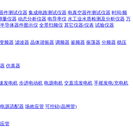
器件测试仪器
集成电路测试仪器
电真空器件测试仪器
时间/频
测量仪器
动态分析仪器
电导率仪
水工业水质检测及分析仪器
万
半导体器件图示仪
全景扫频仪
其它仪器/仪表
试验仪器
变频器
滤波器
晶体谐振器
调频器
鉴频器
振荡器
分频器
稳压
器
仿真器
速发电机
步进电动机
电源电机
交直流发电机
手摇发电/充电机
电源适配器
场效应管
可控硅(晶闸管)
应管