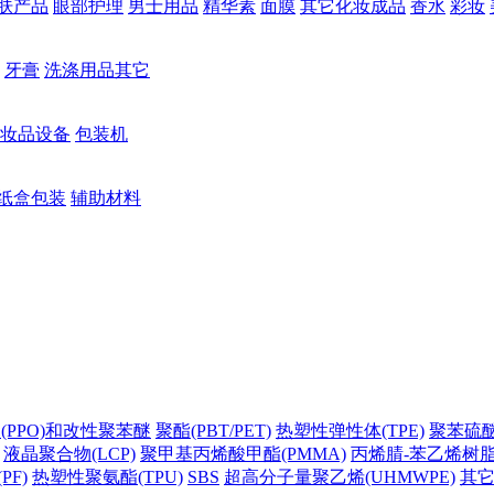
肤产品
眼部护理
男士用品
精华素
面膜
其它化妆成品
香水
彩妆
牙膏
洗涤用品其它
妆品设备
包装机
纸盒包装
辅助材料
(PPO)和改性聚苯醚
聚酯(PBT/PET)
热塑性弹性体(TPE)
聚苯硫醚(
液晶聚合物(LCP)
聚甲基丙烯酸甲酯(PMMA)
丙烯腈-苯乙烯树脂(
PF)
热塑性聚氨酯(TPU)
SBS
超高分子量聚乙烯(UHMWPE)
其