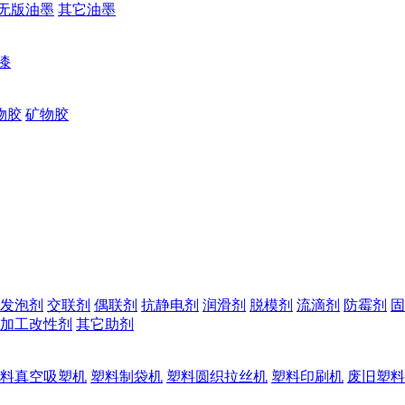
无版油墨
其它油墨
漆
物胶
矿物胶
发泡剂
交联剂
偶联剂
抗静电剂
润滑剂
脱模剂
流滴剂
防霉剂
固
加工改性剂
其它助剂
料真空吸塑机
塑料制袋机
塑料圆织拉丝机
塑料印刷机
废旧塑料