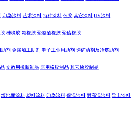
料
印染涂料
艺术涂料
特种涂料
色浆
其它涂料
UV涂料
橡胶
硅橡胶
氟橡胶
聚氨酯橡胶
聚硫橡胶
用助剂
金属加工助剂
电子工业用助剂
选矿药剂及冶炼助剂
品
文教用橡胶制品
医用橡胶制品
其它橡胶制品
墙地面涂料
塑料涂料
印染涂料
保温涂料
耐高温涂料
导电涂料