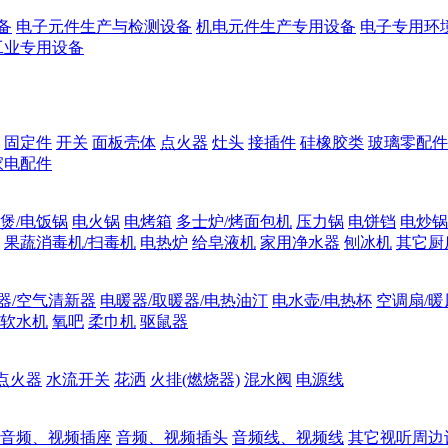
备
电子元件生产与检测设备
机电元件生产专用设备
电子专用环
工业专用设备
固定件
开关
面板壳体
点火器
灶头
接插件
硅橡胶类
玻璃零配件
家电配件
煲/电饭锅
电火锅
电烤箱
多士炉/烤面包机
压力锅
电饼铛
电炒锅
果蔬消毒机/扫毒机
电热炉
给皂液机
家用净水器
刨冰机
其它厨
器/空气清新器
电暖器/取暖器/电热油汀
电水壶/电热杯
空调扇/暖
软水机
氧吧
柔巾机
驱鼠器
点火器
水流开关
花洒
火排(燃烧器)
混水阀
电源线
音频、视频插座
音频、视频插头
音频线、视频线
其它视听周边