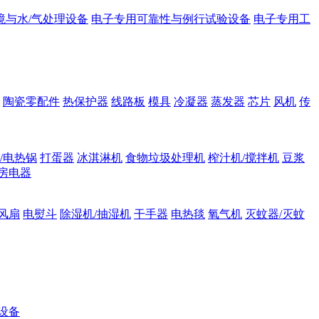
境与水/气处理设备
电子专用可靠性与例行试验设备
电子专用工
陶瓷零配件
热保护器
线路板
模具
冷凝器
蒸发器
芯片
风机
传
/电热锅
打蛋器
冰淇淋机
食物垃圾处理机
榨汁机/搅拌机
豆浆
房电器
风扇
电熨斗
除湿机/抽湿机
干手器
电热毯
氧气机
灭蚊器/灭蚊
设备