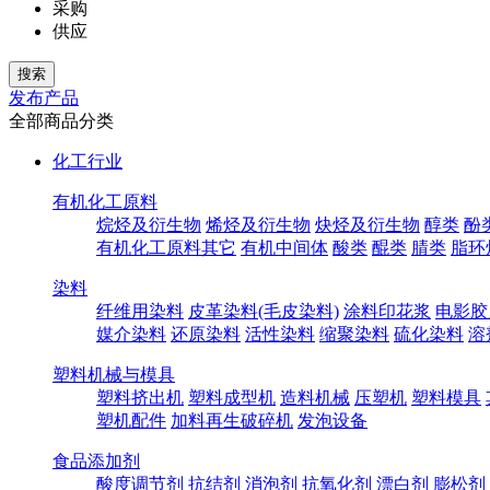
采购
供应
发布产品
全部商品分类
化工行业
有机化工原料
烷烃及衍生物
烯烃及衍生物
炔烃及衍生物
醇类
酚
有机化工原料其它
有机中间体
酸类
醌类
腈类
脂环
染料
纤维用染料
皮革染料(毛皮染料)
涂料印花浆
电影胶
媒介染料
还原染料
活性染料
缩聚染料
硫化染料
溶
塑料机械与模具
塑料挤出机
塑料成型机
造料机械
压塑机
塑料模具
塑机配件
加料再生破碎机
发泡设备
食品添加剂
酸度调节剂
抗结剂
消泡剂
抗氧化剂
漂白剂
膨松剂