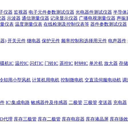
子仪器
监视器
电子元件参数测试仪器
光电器件测试仪器
半导体
仪器
示波器
通信测量仪器
记录显示仪器
广播电视测量仪器
声振
量仪表
温度测量仪表
在线检测及控制仪表等
器件参数测试仪器
器)
开关元件
继电器
保护元件
频率控制和选择用元件
电声器件
碟机IC
温控IC
闪灯IC
门铃IC
遥控IC
时钟IC
单片机
放大器
存储
冷却用小型风机
计算机用电机
控制微电机
交直流伺服电动机
调
件
IC\集成电路
敏感器件及传感器
二极管
三极管
变送器
充电器
ED代理
库存三极管
库存二极管
库存电容器
库存液晶屏
库存场效