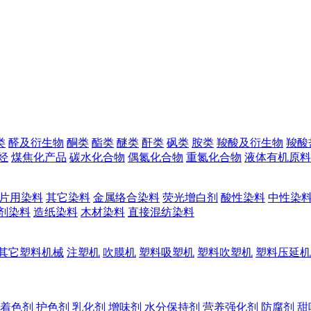
类
醛及衍生物
酮类
酯类
醚类
酐类
砜类
胺类
羧酸及衍生物
羧酸
烃
煤焦化产品
碳水化合物
偶氮化合物
重氮化合物
液体有机原料
片用染料
其它染料
金属络合染料
荧光增白剂
酸性染料
中性染
剂染料
造纸染料
木材染料
直接混纺染料
其它塑料机械
注塑机
吹膜机
塑料吸塑机
塑料吹塑机
塑料压延机
着色剂
护色剂
乳化剂
增味剂
水分保持剂
营养强化剂
防腐剂
甜