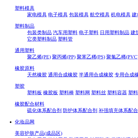
塑料模具
家电模具
电子模具
包装模具
航空模具
机电模具
建
塑料制品
包装类制品
汽车用塑料
电子塑料
日用塑料制品
建
它类塑料制品
塑料管
通用塑料
聚乙烯(PE)
聚丙烯(PP)
聚苯乙稀(PS)
聚氯乙稀(PVC
橡胶原料
天然橡胶
通用合成橡胶
半通用合成橡胶
专用合成
塑胶
塑料板
橡胶板
塑料棒
塑料网
塑料丝
塑料容器
塑料
橡胶配合材料
硫化体系配合剂
防护体系配合剂
补强填充体系配合
化妆品网
美容护肤产品(成品区)