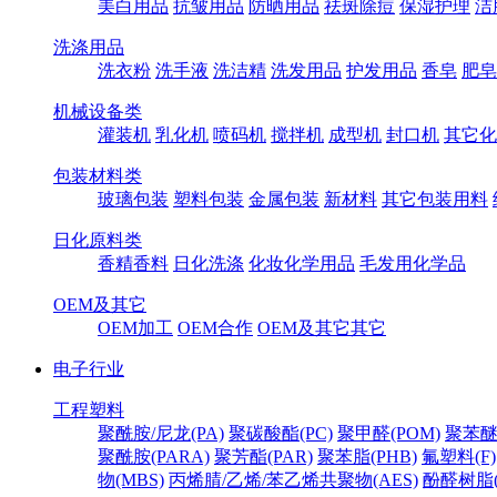
美白用品
抗皱用品
防晒用品
祛斑除痘
保湿护理
洁
洗涤用品
洗衣粉
洗手液
洗洁精
洗发用品
护发用品
香皂
肥皂
机械设备类
灌装机
乳化机
喷码机
搅拌机
成型机
封口机
其它化
包装材料类
玻璃包装
塑料包装
金属包装
新材料
其它包装用料
日化原料类
香精香料
日化洗涤
化妆化学用品
毛发用化学品
OEM及其它
OEM加工
OEM合作
OEM及其它其它
电子行业
工程塑料
聚酰胺/尼龙(PA)
聚碳酸酯(PC)
聚甲醛(POM)
聚苯醚
聚酰胺(PARA)
聚芳酯(PAR)
聚苯脂(PHB)
氟塑料(F)
物(MBS)
丙烯腈/乙烯/苯乙烯共聚物(AES)
酚醛树脂(