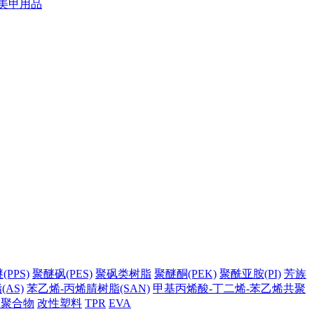
美甲用品
PPS)
聚醚砜(PES)
聚砜类树脂
聚醚酮(PEK)
聚酰亚胺(PI)
芳族
AS)
苯乙烯-丙烯腈树脂(SAN)
甲基丙烯酸-丁二烯-苯乙烯共聚
它聚合物
改性塑料
TPR
EVA