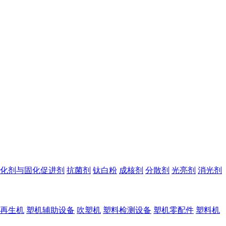
化剂与固化促进剂
抗菌剂
钛白粉
成核剂
分散剂
光亮剂
消光剂
再生机
塑机辅助设备
吹塑机
塑料检测设备
塑机零配件
塑料机