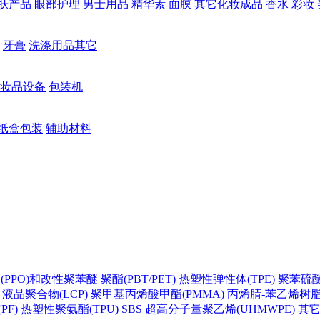
肤产品
眼部护理
男士用品
精华素
面膜
其它化妆成品
香水
彩妆
牙膏
洗涤用品其它
妆品设备
包装机
纸盒包装
辅助材料
(PPO)和改性聚苯醚
聚酯(PBT/PET)
热塑性弹性体(TPE)
聚苯硫醚(
液晶聚合物(LCP)
聚甲基丙烯酸甲酯(PMMA)
丙烯腈-苯乙烯树脂(
PF)
热塑性聚氨酯(TPU)
SBS
超高分子量聚乙烯(UHMWPE)
其