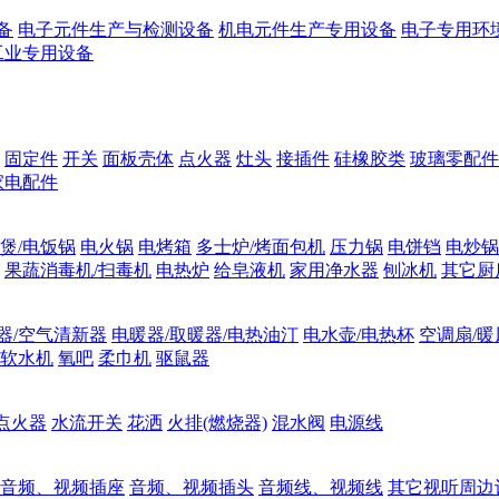
备
电子元件生产与检测设备
机电元件生产专用设备
电子专用环
工业专用设备
固定件
开关
面板壳体
点火器
灶头
接插件
硅橡胶类
玻璃零配件
家电配件
煲/电饭锅
电火锅
电烤箱
多士炉/烤面包机
压力锅
电饼铛
电炒锅
果蔬消毒机/扫毒机
电热炉
给皂液机
家用净水器
刨冰机
其它厨
器/空气清新器
电暖器/取暖器/电热油汀
电水壶/电热杯
空调扇/暖
软水机
氧吧
柔巾机
驱鼠器
点火器
水流开关
花洒
火排(燃烧器)
混水阀
电源线
音频、视频插座
音频、视频插头
音频线、视频线
其它视听周边