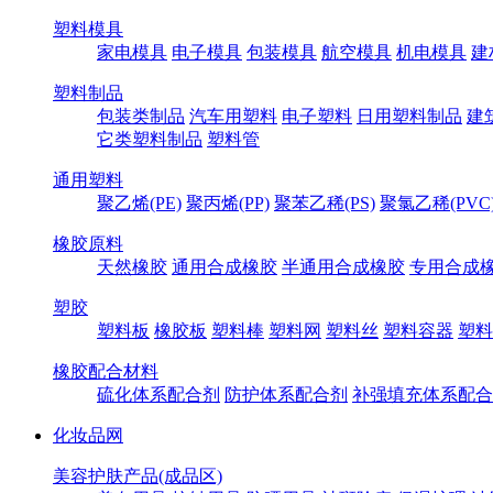
塑料模具
家电模具
电子模具
包装模具
航空模具
机电模具
建
塑料制品
包装类制品
汽车用塑料
电子塑料
日用塑料制品
建
它类塑料制品
塑料管
通用塑料
聚乙烯(PE)
聚丙烯(PP)
聚苯乙稀(PS)
聚氯乙稀(PVC
橡胶原料
天然橡胶
通用合成橡胶
半通用合成橡胶
专用合成
塑胶
塑料板
橡胶板
塑料棒
塑料网
塑料丝
塑料容器
塑料
橡胶配合材料
硫化体系配合剂
防护体系配合剂
补强填充体系配合
化妆品网
美容护肤产品(成品区)