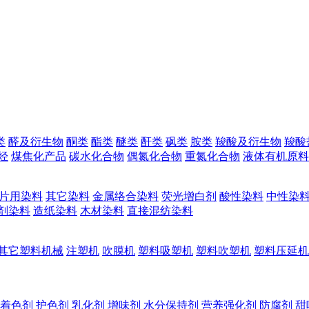
类
醛及衍生物
酮类
酯类
醚类
酐类
砜类
胺类
羧酸及衍生物
羧酸
烃
煤焦化产品
碳水化合物
偶氮化合物
重氮化合物
液体有机原料
片用染料
其它染料
金属络合染料
荧光增白剂
酸性染料
中性染
剂染料
造纸染料
木材染料
直接混纺染料
其它塑料机械
注塑机
吹膜机
塑料吸塑机
塑料吹塑机
塑料压延机
着色剂
护色剂
乳化剂
增味剂
水分保持剂
营养强化剂
防腐剂
甜