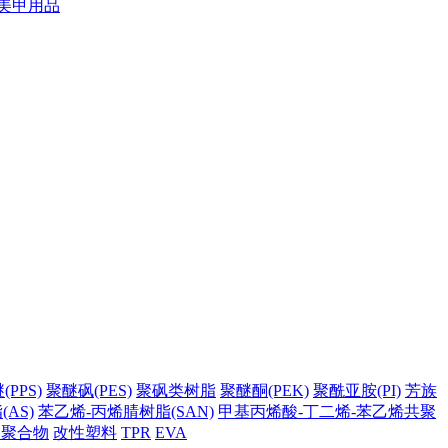
美甲用品
PPS)
聚醚砜(PES)
聚砜类树脂
聚醚酮(PEK)
聚酰亚胺(PI)
芳族
AS)
苯乙烯-丙烯腈树脂(SAN)
甲基丙烯酸-丁二烯-苯乙烯共聚
它聚合物
改性塑料
TPR
EVA