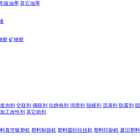
无版油墨
其它油墨
漆
物胶
矿物胶
发泡剂
交联剂
偶联剂
抗静电剂
润滑剂
脱模剂
流滴剂
防霉剂
固
加工改性剂
其它助剂
料真空吸塑机
塑料制袋机
塑料圆织拉丝机
塑料印刷机
废旧塑料