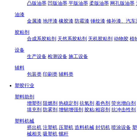
凸版油墨
凹版油墨
平版油墨
柔版油墨
网孔版油墨
油漆
金属漆
地坪漆
橡胶漆
防霉漆
锤纹漆
修补漆、汽车
胶粘剂
合成系胶粘剂
天然系胶粘剂
无机胶粘剂
动物胶
植
设备
生产设备
检测设备
施工设备
辅料
包装类
印刷类
辅料类
塑胶行业
塑料助剂
增塑剂
阻燃剂
热稳定剂
抗氧剂
着色剂
荧光增白剂
填充剂
防雾剂
增韧增强剂
胶粘/相容剂
抗冲击性剂
塑料机械
挤出机
注塑机
压塑机
造料机械
封切机
喷涂设备
塑
械相关
吸塑机
螺杆