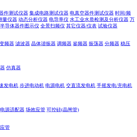
器件测试仪器
集成电路测试仪器
电真空器件测试仪器
时间/频
测量仪器
动态分析仪器
电导率仪
水工业水质检测及分析仪器
万
半导体器件图示仪
全景扫频仪
其它仪器/仪表
试验仪器
变频器
滤波器
晶体谐振器
调频器
鉴频器
振荡器
分频器
稳压
器
仿真器
速发电机
步进电动机
电源电机
交直流发电机
手摇发电/充电机
电源适配器
场效应管
可控硅(晶闸管)
应管