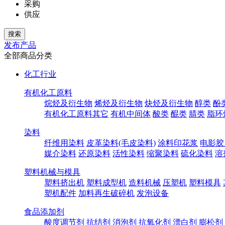
采购
供应
发布产品
全部商品分类
化工行业
有机化工原料
烷烃及衍生物
烯烃及衍生物
炔烃及衍生物
醇类
酚
有机化工原料其它
有机中间体
酸类
醌类
腈类
脂环
染料
纤维用染料
皮革染料(毛皮染料)
涂料印花浆
电影胶
媒介染料
还原染料
活性染料
缩聚染料
硫化染料
溶
塑料机械与模具
塑料挤出机
塑料成型机
造料机械
压塑机
塑料模具
塑机配件
加料再生破碎机
发泡设备
食品添加剂
酸度调节剂
抗结剂
消泡剂
抗氧化剂
漂白剂
膨松剂