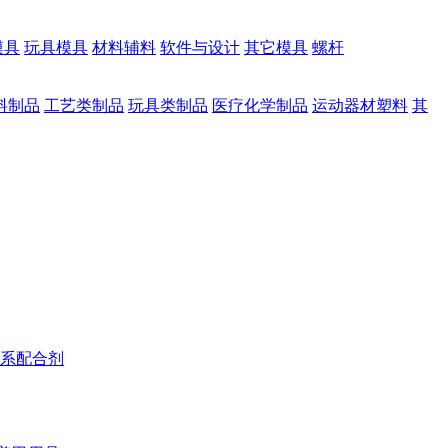
模具
玩具模具
材料辅料
软件与设计
其它模具
螺杆
料制品
工艺类制品
玩具类制品
医疗化学制品
运动器材塑料
其
系配合剂