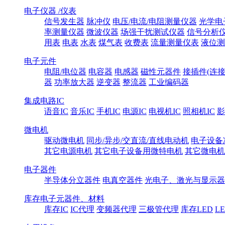
电子仪器 /仪表
信号发生器
脉冲仪
电压/电流/电阻测量仪器
光学电
率测量仪器
微波仪器
场强干扰测试仪器
信号分析
用表
电表
水表
煤气表
收费表
流量测量仪表
液位测
电子元件
电阻/电位器
电容器
电感器
磁性元器件
接插件(连接
器
功率放大器
逆变器
整流器
工业编码器
集成电路IC
语音IC
音乐IC
手机IC
电源IC
电视机IC
照相机IC
影
微电机
驱动微电机
同步/异步/交直流/直线电动机
电子设备
其它电源电机
其它电子设备用微特电机
其它微电机
电子器件
半导体分立器件
电真空器件
光电子、激光与显示器
库存电子元器件、材料
库存IC
IC代理
变频器代理
三极管代理
库存LED
L