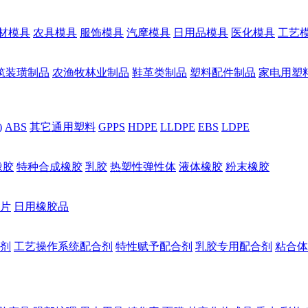
材模具
农具模具
服饰模具
汽摩模具
日用品模具
医化模具
工艺
筑装璜制品
农渔牧林业制品
鞋革类制品
塑料配件制品
家电用塑
)
ABS
其它通用塑料
GPPS
HDPE
LLDPE
EBS
LDPE
橡胶
特种合成橡胶
乳胶
热塑性弹性体
液体橡胶
粉末橡胶
片
日用橡胶品
剂
工艺操作系统配合剂
特性赋予配合剂
乳胶专用配合剂
粘合体