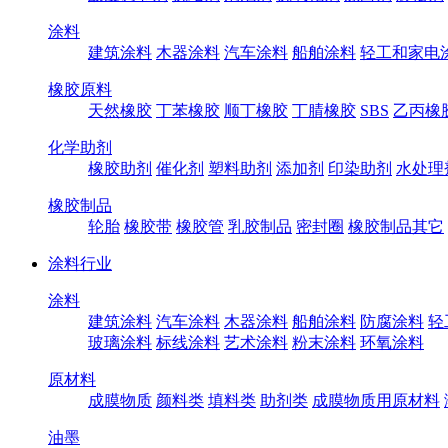
涂料
建筑涂料
木器涂料
汽车涂料
船舶涂料
轻工和家电
橡胶原料
天然橡胶
丁苯橡胶
顺丁橡胶
丁腈橡胶
SBS
乙丙橡
化学助剂
橡胶助剂
催化剂
塑料助剂
添加剂
印染助剂
水处理
橡胶制品
轮胎
橡胶带
橡胶管
乳胶制品
密封圈
橡胶制品其它
涂料行业
涂料
建筑涂料
汽车涂料
木器涂料
船舶涂料
防腐涂料
轻
玻璃涂料
标线涂料
艺术涂料
粉末涂料
环氧涂料
原材料
成膜物质
颜料类
填料类
助剂类
成膜物质用原材料
油墨