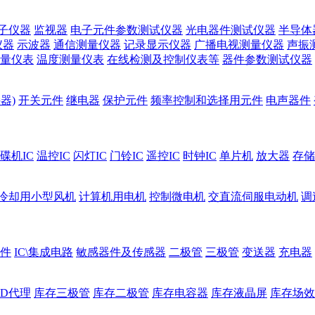
子仪器
监视器
电子元件参数测试仪器
光电器件测试仪器
半导体
仪器
示波器
通信测量仪器
记录显示仪器
广播电视测量仪器
声振
量仪表
温度测量仪表
在线检测及控制仪表等
器件参数测试仪器
器)
开关元件
继电器
保护元件
频率控制和选择用元件
电声器件
碟机IC
温控IC
闪灯IC
门铃IC
遥控IC
时钟IC
单片机
放大器
存储
冷却用小型风机
计算机用电机
控制微电机
交直流伺服电动机
调
件
IC\集成电路
敏感器件及传感器
二极管
三极管
变送器
充电器
ED代理
库存三极管
库存二极管
库存电容器
库存液晶屏
库存场效