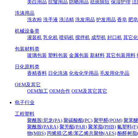
美白用品
抗皱用品
防晒用品
祛斑除痘
保湿护理
洁
洗涤用品
洗衣粉
洗手液
洗洁精
洗发用品
护发用品
香皂
肥皂
机械设备类
灌装机
乳化机
喷码机
搅拌机
成型机
封口机
其它化
包装材料类
玻璃包装
塑料包装
金属包装
新材料
其它包装用料
日化原料类
香精香料
日化洗涤
化妆化学用品
毛发用化学品
OEM及其它
OEM加工
OEM合作
OEM及其它其它
电子行业
工程塑料
聚酰胺/尼龙(PA)
聚碳酸酯(PC)
聚甲醛(POM)
聚苯醚
聚酰胺(PARA)
聚芳酯(PAR)
聚苯脂(PHB)
氟塑料(F)
物(MBS)
丙烯腈/乙烯/苯乙烯共聚物(AES)
酚醛树脂(