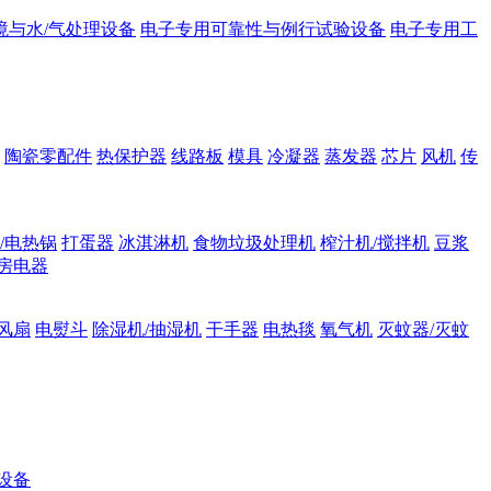
境与水/气处理设备
电子专用可靠性与例行试验设备
电子专用工
陶瓷零配件
热保护器
线路板
模具
冷凝器
蒸发器
芯片
风机
传
/电热锅
打蛋器
冰淇淋机
食物垃圾处理机
榨汁机/搅拌机
豆浆
房电器
风扇
电熨斗
除湿机/抽湿机
干手器
电热毯
氧气机
灭蚊器/灭蚊
设备