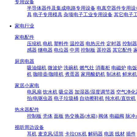
专用设备
半导体器件及集成电路专用设备
电真空器件专用设
具
电子专用模具
杂项电子工业专用设备
其它电子
家电行业
家电配件
压缩机
电机
塑料件
温控器
电热元件
定时器
控制器
感器
继电器
电位器
中周
控制板
遥控器
其它配件
厨房电器
吸油烟机
微波炉
洗碗机
燃气灶
消毒柜
电磁炉
电饭
机
咖啡壶/咖啡机
煮蛋器
家用酸奶机
制冰机
鲜米机
家居小家电
电风扇
饮水机
吸尘器
加湿器/湿度调节器
空气净化
拍/电驱虫器
电子垃圾桶
自动擦鞋机
纯水机/直饮机
热水器配件
控制板
壳体
面板
热交换器(水箱)
阀体
电磁阀
脉冲
视听周边设备
耳机
麦克风/话筒
卡拉OK机
解码器
电源
线材
插件