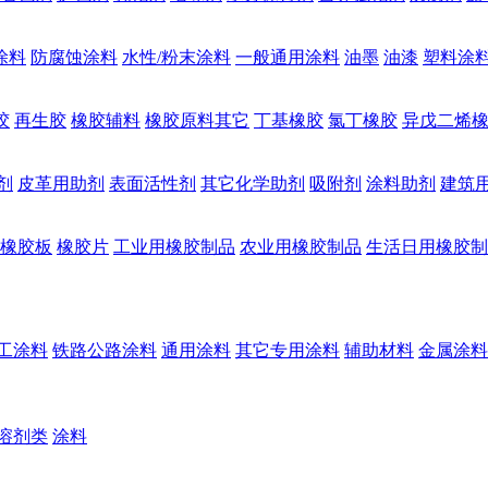
涂料
防腐蚀涂料
水性/粉末涂料
一般通用涂料
油墨
油漆
塑料涂
胶
再生胶
橡胶辅料
橡胶原料其它
丁基橡胶
氯丁橡胶
异戊二烯
剂
皮革用助剂
表面活性剂
其它化学助剂
吸附剂
涂料助剂
建筑
橡胶板
橡胶片
工业用橡胶制品
农业用橡胶制品
生活日用橡胶制
工涂料
铁路公路涂料
通用涂料
其它专用涂料
辅助材料
金属涂料
溶剂类
涂料