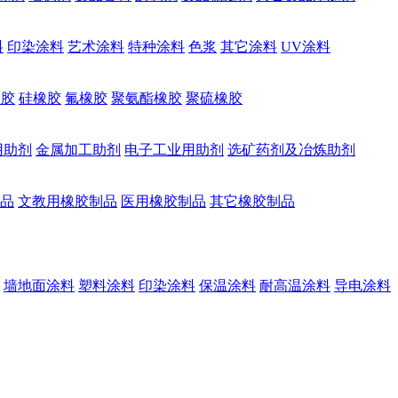
料
印染涂料
艺术涂料
特种涂料
色浆
其它涂料
UV涂料
橡胶
硅橡胶
氟橡胶
聚氨酯橡胶
聚硫橡胶
用助剂
金属加工助剂
电子工业用助剂
选矿药剂及冶炼助剂
品
文教用橡胶制品
医用橡胶制品
其它橡胶制品
墙地面涂料
塑料涂料
印染涂料
保温涂料
耐高温涂料
导电涂料