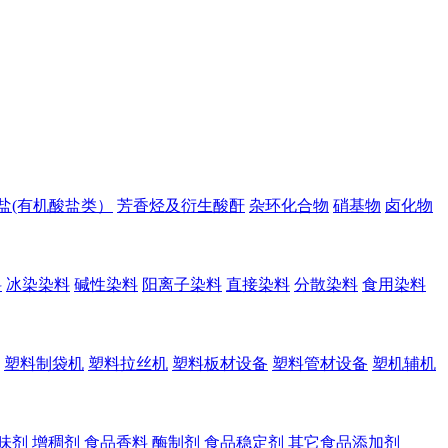
盐(有机酸盐类）
芳香烃及衍生酸酐
杂环化合物
硝基物
卤化物
料
冰染染料
碱性染料
阳离子染料
直接染料
分散染料
食用染料
塑料制袋机
塑料拉丝机
塑料板材设备
塑料管材设备
塑机辅机
味剂
增稠剂
食品香料
酶制剂
食品稳定剂
其它食品添加剂