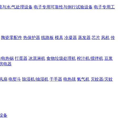
境与水/气处理设备
电子专用可靠性与例行试验设备
电子专用工
陶瓷零配件
热保护器
线路板
模具
冷凝器
蒸发器
芯片
风机
传
/电热锅
打蛋器
冰淇淋机
食物垃圾处理机
榨汁机/搅拌机
豆浆
房电器
风扇
电熨斗
除湿机/抽湿机
干手器
电热毯
氧气机
灭蚊器/灭蚊
设备