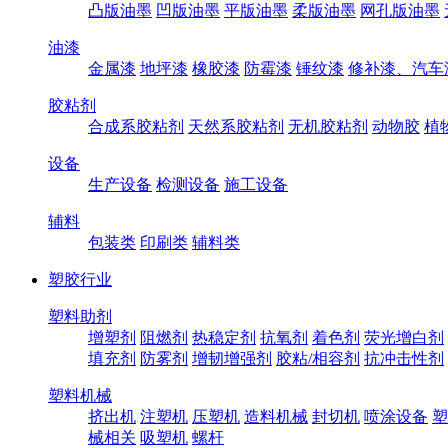
凸版油墨
凹版油墨
平版油墨
柔版油墨
网孔版油墨
油漆
金属漆
地坪漆
橡胶漆
防霉漆
锤纹漆
修补漆、汽车
胶粘剂
合成系胶粘剂
天然系胶粘剂
无机胶粘剂
动物胶
植
设备
生产设备
检测设备
施工设备
辅料
包装类
印刷类
辅料类
塑胶行业
塑料助剂
增塑剂
阻燃剂
热稳定剂
抗氧剂
着色剂
荧光增白剂
填充剂
防雾剂
增韧增强剂
胶粘/相容剂
抗冲击性剂
塑料机械
挤出机
注塑机
压塑机
造料机械
封切机
喷涂设备
塑
械相关
吸塑机
螺杆