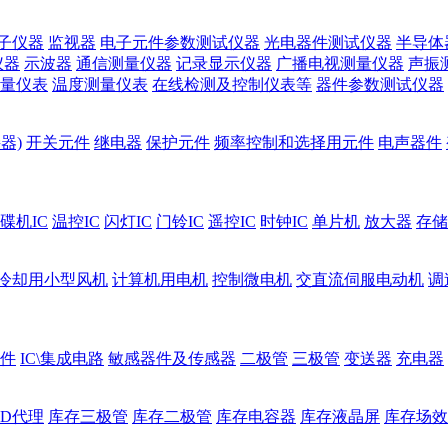
子仪器
监视器
电子元件参数测试仪器
光电器件测试仪器
半导体
仪器
示波器
通信测量仪器
记录显示仪器
广播电视测量仪器
声振
量仪表
温度测量仪表
在线检测及控制仪表等
器件参数测试仪器
器)
开关元件
继电器
保护元件
频率控制和选择用元件
电声器件
碟机IC
温控IC
闪灯IC
门铃IC
遥控IC
时钟IC
单片机
放大器
存储
冷却用小型风机
计算机用电机
控制微电机
交直流伺服电动机
调
件
IC\集成电路
敏感器件及传感器
二极管
三极管
变送器
充电器
ED代理
库存三极管
库存二极管
库存电容器
库存液晶屏
库存场效