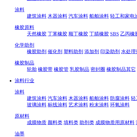
涂料
建筑涂料
木器涂料
汽车涂料
船舶涂料
轻工和家电
橡胶原料
天然橡胶
丁苯橡胶
顺丁橡胶
丁腈橡胶
SBS
乙丙橡
化学助剂
橡胶助剂
催化剂
塑料助剂
添加剂
印染助剂
水处理
橡胶制品
轮胎
橡胶带
橡胶管
乳胶制品
密封圈
橡胶制品其它
涂料行业
涂料
建筑涂料
汽车涂料
木器涂料
船舶涂料
防腐涂料
轻
玻璃涂料
标线涂料
艺术涂料
粉末涂料
环氧涂料
原材料
成膜物质
颜料类
填料类
助剂类
成膜物质用原材料
油墨