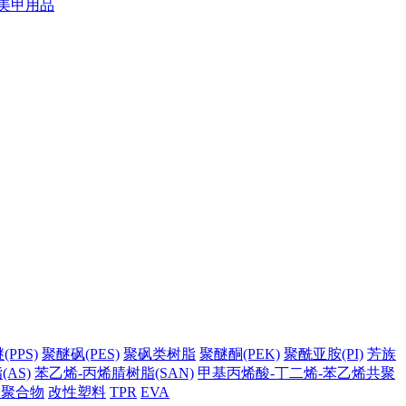
美甲用品
PPS)
聚醚砜(PES)
聚砜类树脂
聚醚酮(PEK)
聚酰亚胺(PI)
芳族
AS)
苯乙烯-丙烯腈树脂(SAN)
甲基丙烯酸-丁二烯-苯乙烯共聚
它聚合物
改性塑料
TPR
EVA