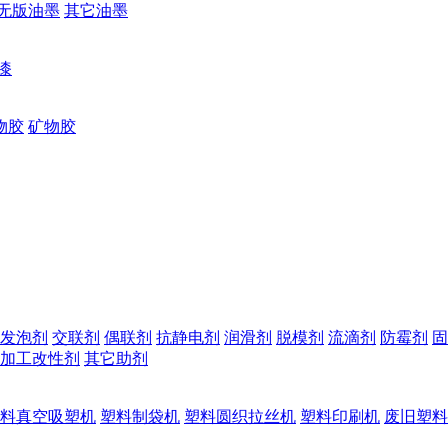
无版油墨
其它油墨
漆
物胶
矿物胶
发泡剂
交联剂
偶联剂
抗静电剂
润滑剂
脱模剂
流滴剂
防霉剂
固
加工改性剂
其它助剂
料真空吸塑机
塑料制袋机
塑料圆织拉丝机
塑料印刷机
废旧塑料