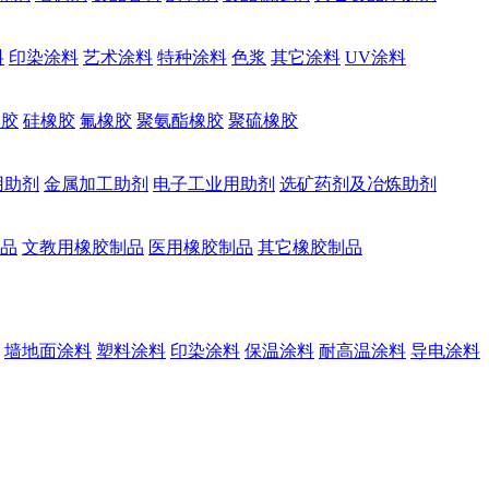
料
印染涂料
艺术涂料
特种涂料
色浆
其它涂料
UV涂料
橡胶
硅橡胶
氟橡胶
聚氨酯橡胶
聚硫橡胶
用助剂
金属加工助剂
电子工业用助剂
选矿药剂及冶炼助剂
品
文教用橡胶制品
医用橡胶制品
其它橡胶制品
墙地面涂料
塑料涂料
印染涂料
保温涂料
耐高温涂料
导电涂料