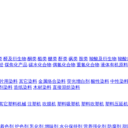
类
醛及衍生物
酮类
酯类
醚类
酐类
砜类
胺类
羧酸及衍生物
羧酸
烃
煤焦化产品
碳水化合物
偶氮化合物
重氮化合物
液体有机原料
片用染料
其它染料
金属络合染料
荧光增白剂
酸性染料
中性染
剂染料
造纸染料
木材染料
直接混纺染料
其它塑料机械
注塑机
吹膜机
塑料吸塑机
塑料吹塑机
塑料压延机
着色剂
护色剂
乳化剂
增味剂
水分保持剂
营养强化剂
防腐剂
甜