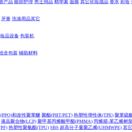
肤产品
眼部护理
男士用品
精华素
面膜
其它化妆成品
香水
彩妆
牙膏
洗涤用品其它
妆品设备
包装机
纸盒包装
辅助材料
(PPO)和改性聚苯醚
聚酯(PBT/PET)
热塑性弹性体(TPE)
聚苯硫醚(
液晶聚合物(LCP)
聚甲基丙烯酸甲酯(PMMA)
丙烯腈-苯乙烯树脂(
PF)
热塑性聚氨酯(TPU)
SBS
超高分子量聚乙烯(UHMWPE)
其