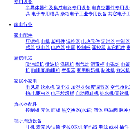
专用设备
半导体器件及集成电路专用设备
电真空器件专用设
具
电子专用模具
杂项电子工业专用设备
其它电子
家电行业
家电配件
压缩机
电机
塑料件
温控器
电热元件
定时器
控制器
感器
继电器
电位器
中周
控制板
遥控器
其它配件
厨房电器
吸油烟机
微波炉
洗碗机
燃气灶
消毒柜
电磁炉
电饭
机
咖啡壶/咖啡机
煮蛋器
家用酸奶机
制冰机
鲜米机
家居小家电
电风扇
饮水机
吸尘器
加湿器/湿度调节器
空气净化
拍/电驱虫器
电子垃圾桶
自动擦鞋机
纯水机/直饮机
热水器配件
控制板
壳体
面板
热交换器(水箱)
阀体
电磁阀
脉冲
视听周边设备
耳机
麦克风/话筒
卡拉OK机
解码器
电源
线材
插件