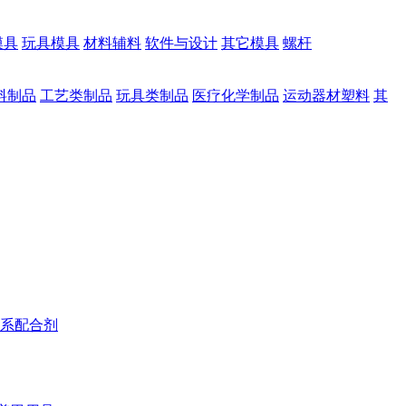
模具
玩具模具
材料辅料
软件与设计
其它模具
螺杆
料制品
工艺类制品
玩具类制品
医疗化学制品
运动器材塑料
其
系配合剂