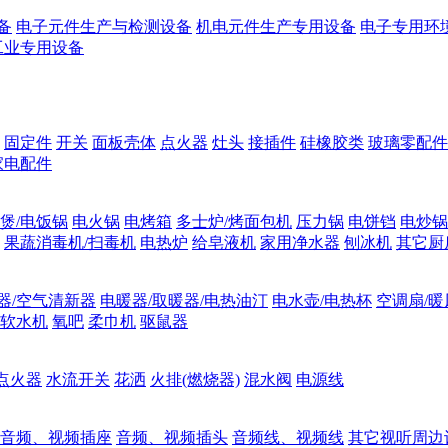
备
电子元件生产与检测设备
机电元件生产专用设备
电子专用环
工业专用设备
固定件
开关
面板壳体
点火器
灶头
接插件
硅橡胶类
玻璃零配件
家电配件
煲/电饭锅
电火锅
电烤箱
多士炉/烤面包机
压力锅
电饼铛
电炒锅
果蔬消毒机/扫毒机
电热炉
给皂液机
家用净水器
刨冰机
其它厨
器/空气清新器
电暖器/取暖器/电热油汀
电水壶/电热杯
空调扇/暖
软水机
氧吧
柔巾机
驱鼠器
点火器
水流开关
花洒
火排(燃烧器)
混水阀
电源线
音频、视频插座
音频、视频插头
音频线、视频线
其它视听周边