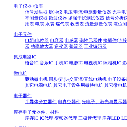
电子仪器 /仪表
信号发生器
脉冲仪
电压/电流/电阻测量仪器
光学电
率测量仪器
微波仪器
场强干扰测试仪器
信号分析
用表
电表
水表
煤气表
收费表
流量测量仪表
液位测
电子元件
电阻/电位器
电容器
电感器
磁性元器件
接插件(连接
器
功率放大器
逆变器
整流器
工业编码器
集成电路IC
语音IC
音乐IC
手机IC
电源IC
电视机IC
照相机IC
影
微电机
驱动微电机
同步/异步/交直流/直线电动机
电子设备
其它电源电机
其它电子设备用微特电机
其它微电机
电子器件
半导体分立器件
电真空器件
光电子、激光与显示器
库存电子元器件、材料
库存IC
IC代理
变频器代理
三极管代理
库存LED
L