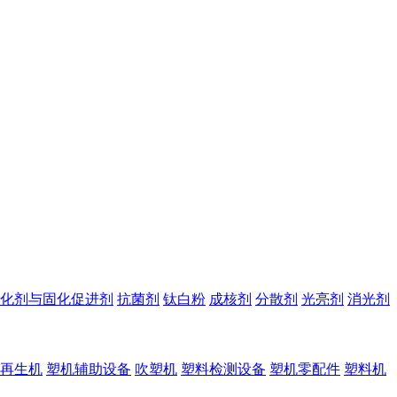
化剂与固化促进剂
抗菌剂
钛白粉
成核剂
分散剂
光亮剂
消光剂
再生机
塑机辅助设备
吹塑机
塑料检测设备
塑机零配件
塑料机