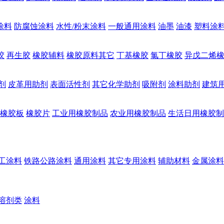
涂料
防腐蚀涂料
水性/粉末涂料
一般通用涂料
油墨
油漆
塑料涂
胶
再生胶
橡胶辅料
橡胶原料其它
丁基橡胶
氯丁橡胶
异戊二烯
剂
皮革用助剂
表面活性剂
其它化学助剂
吸附剂
涂料助剂
建筑
橡胶板
橡胶片
工业用橡胶制品
农业用橡胶制品
生活日用橡胶制
工涂料
铁路公路涂料
通用涂料
其它专用涂料
辅助材料
金属涂料
溶剂类
涂料