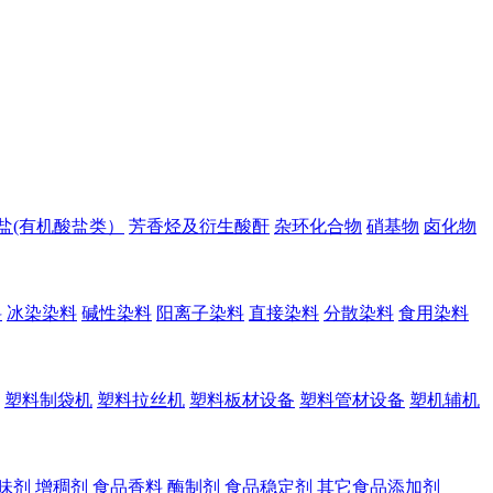
盐(有机酸盐类）
芳香烃及衍生酸酐
杂环化合物
硝基物
卤化物
料
冰染染料
碱性染料
阳离子染料
直接染料
分散染料
食用染料
塑料制袋机
塑料拉丝机
塑料板材设备
塑料管材设备
塑机辅机
味剂
增稠剂
食品香料
酶制剂
食品稳定剂
其它食品添加剂