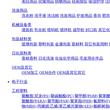
美白用品
抗皱用品
防晒用品
祛斑除痘
保湿护理
洁
洗涤用品
洗衣粉
洗手液
洗洁精
洗发用品
护发用品
香皂
肥皂
机械设备类
灌装机
乳化机
喷码机
搅拌机
成型机
封口机
其它化
包装材料类
玻璃包装
塑料包装
金属包装
新材料
其它包装用料
日化原料类
香精香料
日化洗涤
化妆化学用品
毛发用化学品
OEM及其它
OEM加工
OEM合作
OEM及其它其它
电子行业
工程塑料
聚酰胺/尼龙(PA)
聚碳酸酯(PC)
聚甲醛(POM)
聚苯醚
聚酰胺(PARA)
聚芳酯(PAR)
聚苯脂(PHB)
氟塑料(F)
物(MBS)
丙烯腈/乙烯/苯乙烯共聚物(AES)
酚醛树脂(