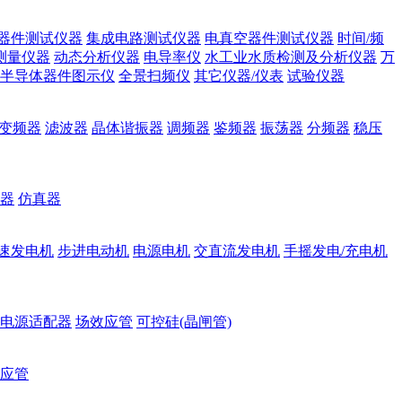
器件测试仪器
集成电路测试仪器
电真空器件测试仪器
时间/频
测量仪器
动态分析仪器
电导率仪
水工业水质检测及分析仪器
万
半导体器件图示仪
全景扫频仪
其它仪器/仪表
试验仪器
变频器
滤波器
晶体谐振器
调频器
鉴频器
振荡器
分频器
稳压
器
仿真器
速发电机
步进电动机
电源电机
交直流发电机
手摇发电/充电机
电源适配器
场效应管
可控硅(晶闸管)
应管