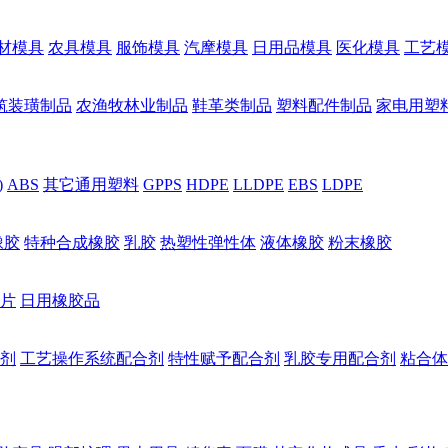
材模具
农具模具
服饰模具
汽摩模具
日用品模具
医化模具
工艺
筑装璜制品
农渔牧林业制品
鞋革类制品
塑料配件制品
家电用塑
)
ABS
其它通用塑料
GPPS
HDPE
LLDPE
EBS
LDPE
橡胶
特种合成橡胶
乳胶
热塑性弹性体
液体橡胶
粉末橡胶
片
日用橡胶品
剂
工艺操作系统配合剂
特性赋予配合剂
乳胶专用配合剂
粘合体