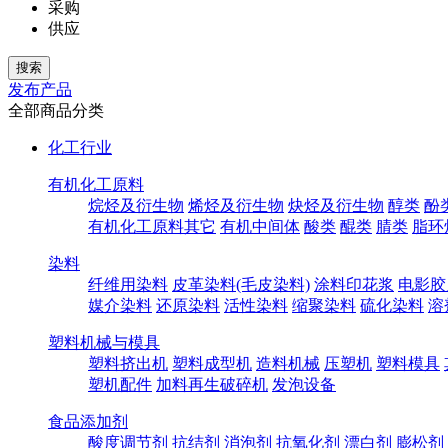
采购
供应
发布产品
全部商品分类
化工行业
有机化工原料
烷烃及衍生物
烯烃及衍生物
炔烃及衍生物
醇类
酚
有机化工原料其它
有机中间体
酸类
醌类
腈类
脂环
染料
纤维用染料
皮革染料(毛皮染料)
涂料印花浆
电影胶
媒介染料
还原染料
活性染料
缩聚染料
硫化染料
溶
塑料机械与模具
塑料挤出机
塑料成型机
造料机械
压塑机
塑料模具
塑机配件
加料再生破碎机
发泡设备
食品添加剂
酸度调节剂
抗结剂
消泡剂
抗氧化剂
漂白剂
膨松剂