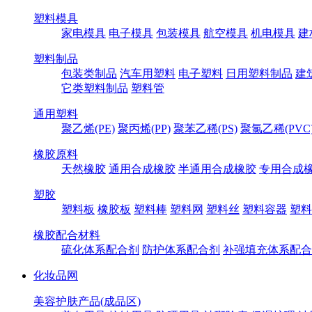
塑料模具
家电模具
电子模具
包装模具
航空模具
机电模具
建
塑料制品
包装类制品
汽车用塑料
电子塑料
日用塑料制品
建
它类塑料制品
塑料管
通用塑料
聚乙烯(PE)
聚丙烯(PP)
聚苯乙稀(PS)
聚氯乙稀(PVC
橡胶原料
天然橡胶
通用合成橡胶
半通用合成橡胶
专用合成
塑胶
塑料板
橡胶板
塑料棒
塑料网
塑料丝
塑料容器
塑料
橡胶配合材料
硫化体系配合剂
防护体系配合剂
补强填充体系配合
化妆品网
美容护肤产品(成品区)