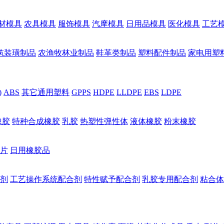
材模具
农具模具
服饰模具
汽摩模具
日用品模具
医化模具
工艺
筑装璜制品
农渔牧林业制品
鞋革类制品
塑料配件制品
家电用塑
)
ABS
其它通用塑料
GPPS
HDPE
LLDPE
EBS
LDPE
橡胶
特种合成橡胶
乳胶
热塑性弹性体
液体橡胶
粉末橡胶
片
日用橡胶品
剂
工艺操作系统配合剂
特性赋予配合剂
乳胶专用配合剂
粘合体