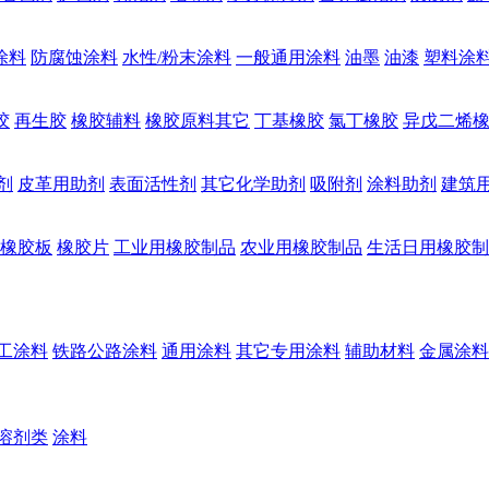
涂料
防腐蚀涂料
水性/粉末涂料
一般通用涂料
油墨
油漆
塑料涂
胶
再生胶
橡胶辅料
橡胶原料其它
丁基橡胶
氯丁橡胶
异戊二烯
剂
皮革用助剂
表面活性剂
其它化学助剂
吸附剂
涂料助剂
建筑
橡胶板
橡胶片
工业用橡胶制品
农业用橡胶制品
生活日用橡胶制
工涂料
铁路公路涂料
通用涂料
其它专用涂料
辅助材料
金属涂料
溶剂类
涂料