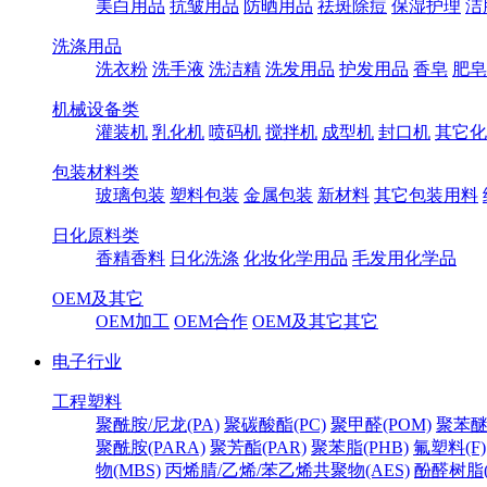
美白用品
抗皱用品
防晒用品
祛斑除痘
保湿护理
洁
洗涤用品
洗衣粉
洗手液
洗洁精
洗发用品
护发用品
香皂
肥皂
机械设备类
灌装机
乳化机
喷码机
搅拌机
成型机
封口机
其它化
包装材料类
玻璃包装
塑料包装
金属包装
新材料
其它包装用料
日化原料类
香精香料
日化洗涤
化妆化学用品
毛发用化学品
OEM及其它
OEM加工
OEM合作
OEM及其它其它
电子行业
工程塑料
聚酰胺/尼龙(PA)
聚碳酸酯(PC)
聚甲醛(POM)
聚苯醚
聚酰胺(PARA)
聚芳酯(PAR)
聚苯脂(PHB)
氟塑料(F)
物(MBS)
丙烯腈/乙烯/苯乙烯共聚物(AES)
酚醛树脂(