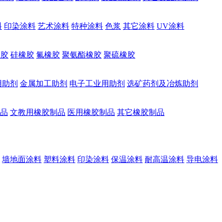
料
印染涂料
艺术涂料
特种涂料
色浆
其它涂料
UV涂料
橡胶
硅橡胶
氟橡胶
聚氨酯橡胶
聚硫橡胶
用助剂
金属加工助剂
电子工业用助剂
选矿药剂及冶炼助剂
品
文教用橡胶制品
医用橡胶制品
其它橡胶制品
墙地面涂料
塑料涂料
印染涂料
保温涂料
耐高温涂料
导电涂料