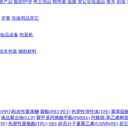
肤产品
眼部护理
男士用品
精华素
面膜
其它化妆成品
香水
彩妆
牙膏
洗涤用品其它
妆品设备
包装机
纸盒包装
辅助材料
(PPO)和改性聚苯醚
聚酯(PBT/PET)
热塑性弹性体(TPE)
聚苯硫醚(
液晶聚合物(LCP)
聚甲基丙烯酸甲酯(PMMA)
丙烯腈-苯乙烯树脂(
PF)
热塑性聚氨酯(TPU)
SBS
超高分子量聚乙烯(UHMWPE)
其