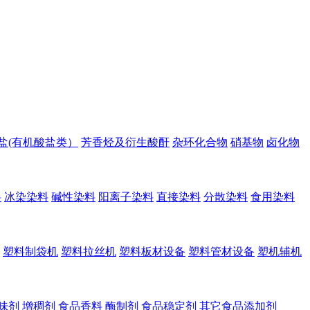
盐(有机酸盐类）
芳香烃及衍生酸酐
杂环化合物
硝基物
卤化物
料
冰染染料
碱性染料
阳离子染料
直接染料
分散染料
食用染料
塑料制袋机
塑料拉丝机
塑料板材设备
塑料管材设备
塑机辅机
味剂
增稠剂
食品香料
酶制剂
食品稳定剂
其它食品添加剂