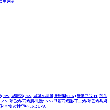
美甲用品
PPS)
聚醚砜(PES)
聚砜类树脂
聚醚酮(PEK)
聚酰亚胺(PI)
芳族
AS)
苯乙烯-丙烯腈树脂(SAN)
甲基丙烯酸-丁二烯-苯乙烯共聚
它聚合物
改性塑料
TPR
EVA