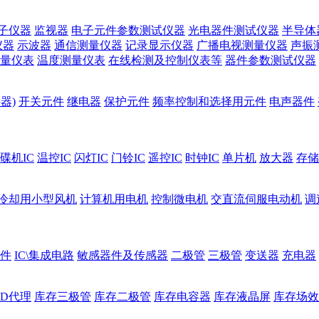
子仪器
监视器
电子元件参数测试仪器
光电器件测试仪器
半导体
仪器
示波器
通信测量仪器
记录显示仪器
广播电视测量仪器
声振
量仪表
温度测量仪表
在线检测及控制仪表等
器件参数测试仪器
器)
开关元件
继电器
保护元件
频率控制和选择用元件
电声器件
碟机IC
温控IC
闪灯IC
门铃IC
遥控IC
时钟IC
单片机
放大器
存储
冷却用小型风机
计算机用电机
控制微电机
交直流伺服电动机
调
件
IC\集成电路
敏感器件及传感器
二极管
三极管
变送器
充电器
ED代理
库存三极管
库存二极管
库存电容器
库存液晶屏
库存场效