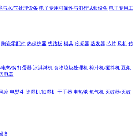
境与水/气处理设备
电子专用可靠性与例行试验设备
电子专用工
陶瓷零配件
热保护器
线路板
模具
冷凝器
蒸发器
芯片
风机
传
/电热锅
打蛋器
冰淇淋机
食物垃圾处理机
榨汁机/搅拌机
豆浆
房电器
风扇
电熨斗
除湿机/抽湿机
干手器
电热毯
氧气机
灭蚊器/灭蚊
设备