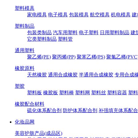
塑料模具
家电模具
电子模具
包装模具
航空模具
机电模具
建
塑料制品
包装类制品
汽车用塑料
电子塑料
日用塑料制品
建
它类塑料制品
塑料管
通用塑料
聚乙烯(PE)
聚丙烯(PP)
聚苯乙稀(PS)
聚氯乙稀(PVC
橡胶原料
天然橡胶
通用合成橡胶
半通用合成橡胶
专用合成
塑胶
塑料板
橡胶板
塑料棒
塑料网
塑料丝
塑料容器
塑料
橡胶配合材料
硫化体系配合剂
防护体系配合剂
补强填充体系配合
化妆品网
美容护肤产品(成品区)