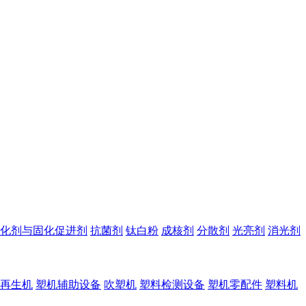
化剂与固化促进剂
抗菌剂
钛白粉
成核剂
分散剂
光亮剂
消光剂
再生机
塑机辅助设备
吹塑机
塑料检测设备
塑机零配件
塑料机