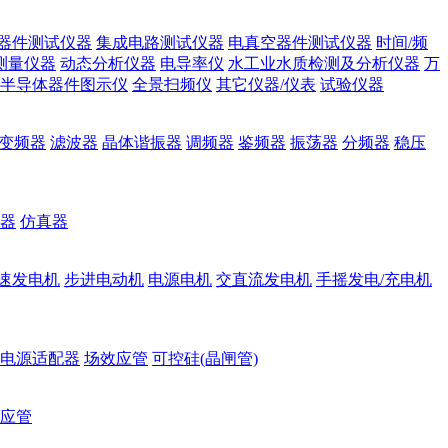
器件测试仪器
集成电路测试仪器
电真空器件测试仪器
时间/频
测量仪器
动态分析仪器
电导率仪
水工业水质检测及分析仪器
万
半导体器件图示仪
全景扫频仪
其它仪器/仪表
试验仪器
变频器
滤波器
晶体谐振器
调频器
鉴频器
振荡器
分频器
稳压
器
仿真器
速发电机
步进电动机
电源电机
交直流发电机
手摇发电/充电机
电源适配器
场效应管
可控硅(晶闸管)
应管