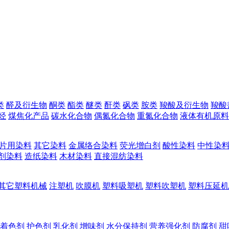
类
醛及衍生物
酮类
酯类
醚类
酐类
砜类
胺类
羧酸及衍生物
羧酸
烃
煤焦化产品
碳水化合物
偶氮化合物
重氮化合物
液体有机原料
片用染料
其它染料
金属络合染料
荧光增白剂
酸性染料
中性染
剂染料
造纸染料
木材染料
直接混纺染料
其它塑料机械
注塑机
吹膜机
塑料吸塑机
塑料吹塑机
塑料压延机
着色剂
护色剂
乳化剂
增味剂
水分保持剂
营养强化剂
防腐剂
甜