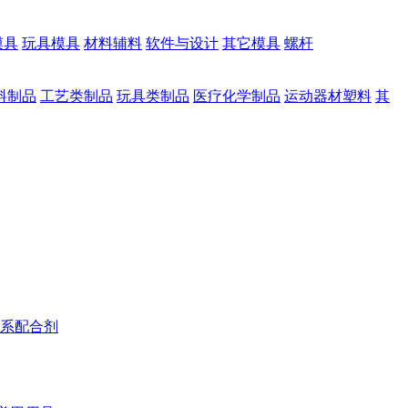
模具
玩具模具
材料辅料
软件与设计
其它模具
螺杆
料制品
工艺类制品
玩具类制品
医疗化学制品
运动器材塑料
其
系配合剂