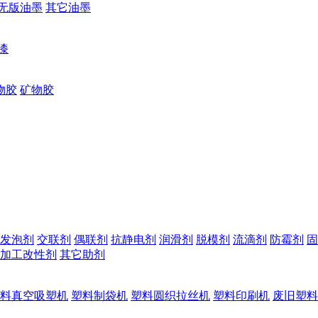
无版油墨
其它油墨
漆
物胶
矿物胶
发泡剂
交联剂
偶联剂
抗静电剂
润滑剂
脱模剂
流滴剂
防霉剂
固
加工改性剂
其它助剂
料真空吸塑机
塑料制袋机
塑料圆织拉丝机
塑料印刷机
废旧塑料