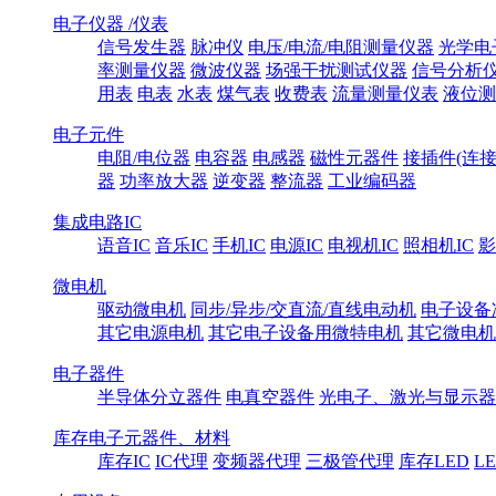
电子仪器 /仪表
信号发生器
脉冲仪
电压/电流/电阻测量仪器
光学电
率测量仪器
微波仪器
场强干扰测试仪器
信号分析
用表
电表
水表
煤气表
收费表
流量测量仪表
液位测
电子元件
电阻/电位器
电容器
电感器
磁性元器件
接插件(连接
器
功率放大器
逆变器
整流器
工业编码器
集成电路IC
语音IC
音乐IC
手机IC
电源IC
电视机IC
照相机IC
影
微电机
驱动微电机
同步/异步/交直流/直线电动机
电子设备
其它电源电机
其它电子设备用微特电机
其它微电机
电子器件
半导体分立器件
电真空器件
光电子、激光与显示器
库存电子元器件、材料
库存IC
IC代理
变频器代理
三极管代理
库存LED
L