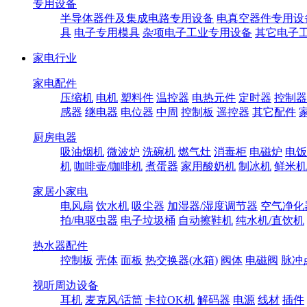
专用设备
半导体器件及集成电路专用设备
电真空器件专用设
具
电子专用模具
杂项电子工业专用设备
其它电子
家电行业
家电配件
压缩机
电机
塑料件
温控器
电热元件
定时器
控制器
感器
继电器
电位器
中周
控制板
遥控器
其它配件
厨房电器
吸油烟机
微波炉
洗碗机
燃气灶
消毒柜
电磁炉
电饭
机
咖啡壶/咖啡机
煮蛋器
家用酸奶机
制冰机
鲜米机
家居小家电
电风扇
饮水机
吸尘器
加湿器/湿度调节器
空气净化
拍/电驱虫器
电子垃圾桶
自动擦鞋机
纯水机/直饮机
热水器配件
控制板
壳体
面板
热交换器(水箱)
阀体
电磁阀
脉冲
视听周边设备
耳机
麦克风/话筒
卡拉OK机
解码器
电源
线材
插件