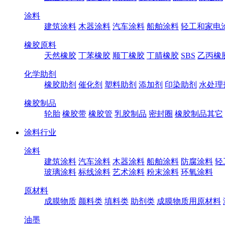
涂料
建筑涂料
木器涂料
汽车涂料
船舶涂料
轻工和家电
橡胶原料
天然橡胶
丁苯橡胶
顺丁橡胶
丁腈橡胶
SBS
乙丙橡
化学助剂
橡胶助剂
催化剂
塑料助剂
添加剂
印染助剂
水处理
橡胶制品
轮胎
橡胶带
橡胶管
乳胶制品
密封圈
橡胶制品其它
涂料行业
涂料
建筑涂料
汽车涂料
木器涂料
船舶涂料
防腐涂料
轻
玻璃涂料
标线涂料
艺术涂料
粉末涂料
环氧涂料
原材料
成膜物质
颜料类
填料类
助剂类
成膜物质用原材料
油墨