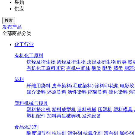
采购
供应
发布产品
全部商品分类
化工行业
有机化工原料
烷烃及衍生物
烯烃及衍生物
炔烃及衍生物
醇类
酚
有机化工原料其它
有机中间体
酸类
醌类
腈类
脂环
染料
纤维用染料
皮革染料(毛皮染料)
涂料印花浆
电影胶
媒介染料
还原染料
活性染料
缩聚染料
硫化染料
溶
塑料机械与模具
塑料挤出机
塑料成型机
造料机械
压塑机
塑料模具
塑机配件
加料再生破碎机
发泡设备
食品添加剂
酸度调节剂
抗结剂
消泡剂
抗氧化剂
漂白剂
膨松剂