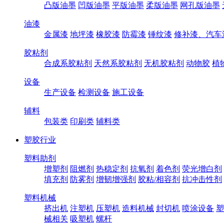
凸版油墨
凹版油墨
平版油墨
柔版油墨
网孔版油墨
油漆
金属漆
地坪漆
橡胶漆
防霉漆
锤纹漆
修补漆、汽车
胶粘剂
合成系胶粘剂
天然系胶粘剂
无机胶粘剂
动物胶
植
设备
生产设备
检测设备
施工设备
辅料
包装类
印刷类
辅料类
塑胶行业
塑料助剂
增塑剂
阻燃剂
热稳定剂
抗氧剂
着色剂
荧光增白剂
填充剂
防雾剂
增韧增强剂
胶粘/相容剂
抗冲击性剂
塑料机械
挤出机
注塑机
压塑机
造料机械
封切机
喷涂设备
塑
械相关
吸塑机
螺杆