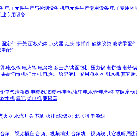
备
电子元件生产与检测设备
机电元件生产专用设备
电子专用环
工业专用设备
固定件
开关
面板壳体
点火器
灶头
接插件
硅橡胶类
玻璃零配件
家电配件
煲/电饭锅
电火锅
电烤箱
多士炉/烤面包机
压力锅
电饼铛
电炒锅
果蔬消毒机/扫毒机
电热炉
给皂液机
家用净水器
刨冰机
其它厨
器/空气清新器
电暖器/取暖器/电热油汀
电水壶/电热杯
空调扇/暖
软水机
氧吧
柔巾机
驱鼠器
点火器
水流开关
花洒
火排(燃烧器)
混水阀
电源线
音频、视频插座
音频、视频插头
音频线、视频线
其它视听周边