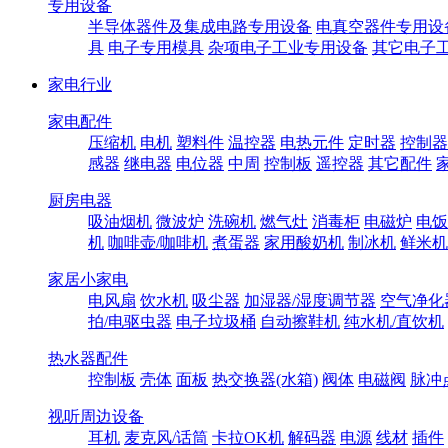
专用设备
半导体器件及集成电路专用设备
电真空器件专用设
具
电子专用模具
杂项电子工业专用设备
其它电子
家电行业
家电配件
压缩机
电机
塑料件
温控器
电热元件
定时器
控制器
感器
继电器
电位器
中周
控制板
遥控器
其它配件
厨房电器
吸油烟机
微波炉
洗碗机
燃气灶
消毒柜
电磁炉
电饭
机
咖啡壶/咖啡机
煮蛋器
家用酸奶机
制冰机
鲜米机
家居小家电
电风扇
饮水机
吸尘器
加湿器/湿度调节器
空气净化
拍/电驱虫器
电子垃圾桶
自动擦鞋机
纯水机/直饮机
热水器配件
控制板
壳体
面板
热交换器(水箱)
阀体
电磁阀
脉冲
视听周边设备
耳机
麦克风/话筒
卡拉OK机
解码器
电源
线材
插件