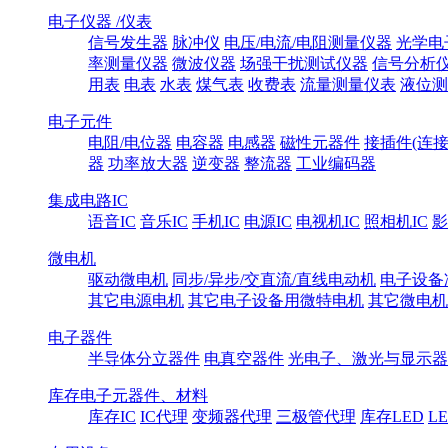
电子仪器 /仪表
信号发生器
脉冲仪
电压/电流/电阻测量仪器
光学电
率测量仪器
微波仪器
场强干扰测试仪器
信号分析
用表
电表
水表
煤气表
收费表
流量测量仪表
液位测
电子元件
电阻/电位器
电容器
电感器
磁性元器件
接插件(连接
器
功率放大器
逆变器
整流器
工业编码器
集成电路IC
语音IC
音乐IC
手机IC
电源IC
电视机IC
照相机IC
影
微电机
驱动微电机
同步/异步/交直流/直线电动机
电子设备
其它电源电机
其它电子设备用微特电机
其它微电机
电子器件
半导体分立器件
电真空器件
光电子、激光与显示器
库存电子元器件、材料
库存IC
IC代理
变频器代理
三极管代理
库存LED
L