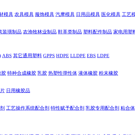
材模具
农具模具
服饰模具
汽摩模具
日用品模具
医化模具
工艺
筑装璜制品
农渔牧林业制品
鞋革类制品
塑料配件制品
家电用塑
)
ABS
其它通用塑料
GPPS
HDPE
LLDPE
EBS
LDPE
橡胶
特种合成橡胶
乳胶
热塑性弹性体
液体橡胶
粉末橡胶
片
日用橡胶品
剂
工艺操作系统配合剂
特性赋予配合剂
乳胶专用配合剂
粘合体