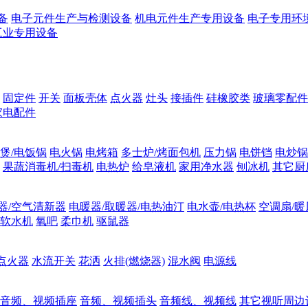
备
电子元件生产与检测设备
机电元件生产专用设备
电子专用环
工业专用设备
固定件
开关
面板壳体
点火器
灶头
接插件
硅橡胶类
玻璃零配件
家电配件
煲/电饭锅
电火锅
电烤箱
多士炉/烤面包机
压力锅
电饼铛
电炒锅
果蔬消毒机/扫毒机
电热炉
给皂液机
家用净水器
刨冰机
其它厨
器/空气清新器
电暖器/取暖器/电热油汀
电水壶/电热杯
空调扇/暖
软水机
氧吧
柔巾机
驱鼠器
点火器
水流开关
花洒
火排(燃烧器)
混水阀
电源线
音频、视频插座
音频、视频插头
音频线、视频线
其它视听周边