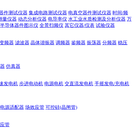
器件测试仪器
集成电路测试仪器
电真空器件测试仪器
时间/频
测量仪器
动态分析仪器
电导率仪
水工业水质检测及分析仪器
万
半导体器件图示仪
全景扫频仪
其它仪器/仪表
试验仪器
变频器
滤波器
晶体谐振器
调频器
鉴频器
振荡器
分频器
稳压
器
仿真器
速发电机
步进电动机
电源电机
交直流发电机
手摇发电/充电机
电源适配器
场效应管
可控硅(晶闸管)
应管