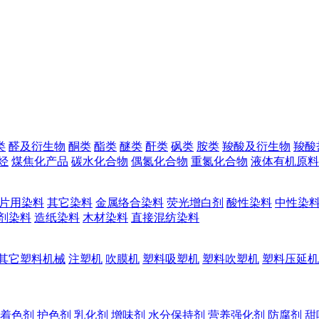
类
醛及衍生物
酮类
酯类
醚类
酐类
砜类
胺类
羧酸及衍生物
羧酸
烃
煤焦化产品
碳水化合物
偶氮化合物
重氮化合物
液体有机原料
片用染料
其它染料
金属络合染料
荧光增白剂
酸性染料
中性染
剂染料
造纸染料
木材染料
直接混纺染料
其它塑料机械
注塑机
吹膜机
塑料吸塑机
塑料吹塑机
塑料压延机
着色剂
护色剂
乳化剂
增味剂
水分保持剂
营养强化剂
防腐剂
甜