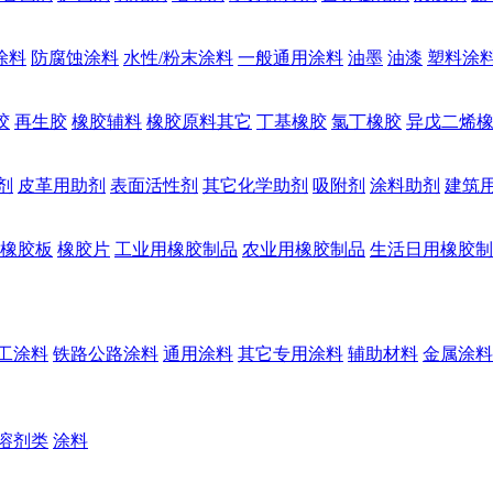
涂料
防腐蚀涂料
水性/粉末涂料
一般通用涂料
油墨
油漆
塑料涂
胶
再生胶
橡胶辅料
橡胶原料其它
丁基橡胶
氯丁橡胶
异戊二烯
剂
皮革用助剂
表面活性剂
其它化学助剂
吸附剂
涂料助剂
建筑
橡胶板
橡胶片
工业用橡胶制品
农业用橡胶制品
生活日用橡胶制
工涂料
铁路公路涂料
通用涂料
其它专用涂料
辅助材料
金属涂料
溶剂类
涂料