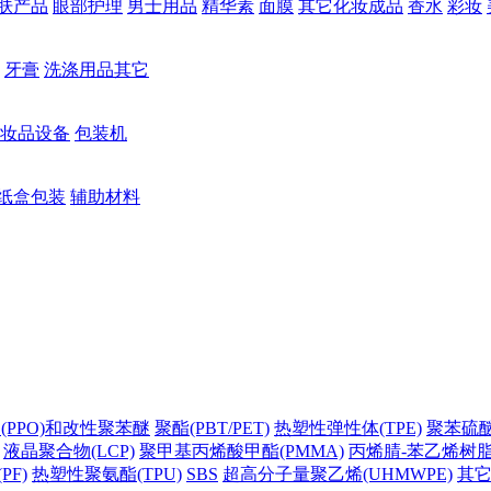
肤产品
眼部护理
男士用品
精华素
面膜
其它化妆成品
香水
彩妆
牙膏
洗涤用品其它
妆品设备
包装机
纸盒包装
辅助材料
(PPO)和改性聚苯醚
聚酯(PBT/PET)
热塑性弹性体(TPE)
聚苯硫醚(
液晶聚合物(LCP)
聚甲基丙烯酸甲酯(PMMA)
丙烯腈-苯乙烯树脂(
PF)
热塑性聚氨酯(TPU)
SBS
超高分子量聚乙烯(UHMWPE)
其