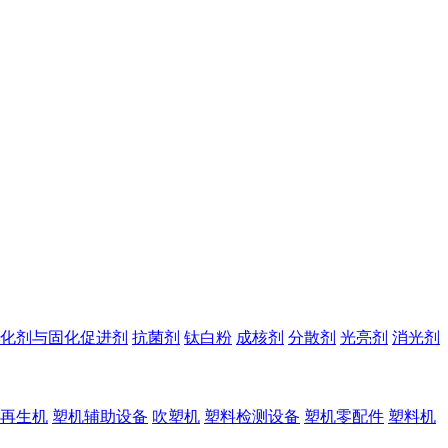
化剂与固化促进剂
抗菌剂
钛白粉
成核剂
分散剂
光亮剂
消光剂
再生机
塑机辅助设备
吹塑机
塑料检测设备
塑机零配件
塑料机