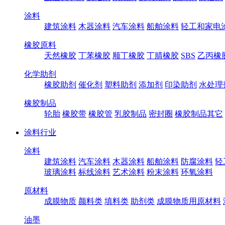
涂料
建筑涂料
木器涂料
汽车涂料
船舶涂料
轻工和家电
橡胶原料
天然橡胶
丁苯橡胶
顺丁橡胶
丁腈橡胶
SBS
乙丙橡
化学助剂
橡胶助剂
催化剂
塑料助剂
添加剂
印染助剂
水处理
橡胶制品
轮胎
橡胶带
橡胶管
乳胶制品
密封圈
橡胶制品其它
涂料行业
涂料
建筑涂料
汽车涂料
木器涂料
船舶涂料
防腐涂料
轻
玻璃涂料
标线涂料
艺术涂料
粉末涂料
环氧涂料
原材料
成膜物质
颜料类
填料类
助剂类
成膜物质用原材料
油墨