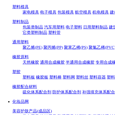
塑料模具
家电模具
电子模具
包装模具
航空模具
机电模具
建
塑料制品
包装类制品
汽车用塑料
电子塑料
日用塑料制品
建
它类塑料制品
塑料管
通用塑料
聚乙烯(PE)
聚丙烯(PP)
聚苯乙稀(PS)
聚氯乙稀(PVC
橡胶原料
天然橡胶
通用合成橡胶
半通用合成橡胶
专用合成
塑胶
塑料板
橡胶板
塑料棒
塑料网
塑料丝
塑料容器
塑料
橡胶配合材料
硫化体系配合剂
防护体系配合剂
补强填充体系配合
化妆品网
美容护肤产品(成品区)