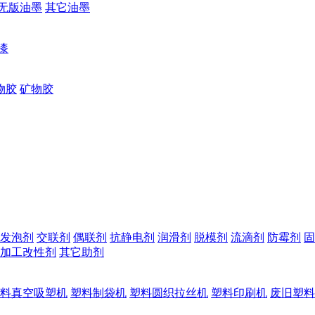
无版油墨
其它油墨
漆
物胶
矿物胶
发泡剂
交联剂
偶联剂
抗静电剂
润滑剂
脱模剂
流滴剂
防霉剂
固
加工改性剂
其它助剂
料真空吸塑机
塑料制袋机
塑料圆织拉丝机
塑料印刷机
废旧塑料