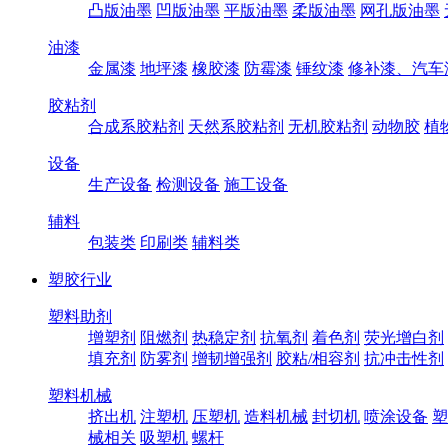
凸版油墨
凹版油墨
平版油墨
柔版油墨
网孔版油墨
油漆
金属漆
地坪漆
橡胶漆
防霉漆
锤纹漆
修补漆、汽车
胶粘剂
合成系胶粘剂
天然系胶粘剂
无机胶粘剂
动物胶
植
设备
生产设备
检测设备
施工设备
辅料
包装类
印刷类
辅料类
塑胶行业
塑料助剂
增塑剂
阻燃剂
热稳定剂
抗氧剂
着色剂
荧光增白剂
填充剂
防雾剂
增韧增强剂
胶粘/相容剂
抗冲击性剂
塑料机械
挤出机
注塑机
压塑机
造料机械
封切机
喷涂设备
塑
械相关
吸塑机
螺杆