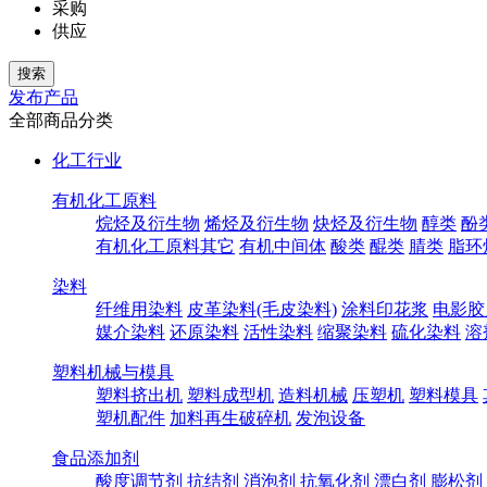
采购
供应
发布产品
全部商品分类
化工行业
有机化工原料
烷烃及衍生物
烯烃及衍生物
炔烃及衍生物
醇类
酚
有机化工原料其它
有机中间体
酸类
醌类
腈类
脂环
染料
纤维用染料
皮革染料(毛皮染料)
涂料印花浆
电影胶
媒介染料
还原染料
活性染料
缩聚染料
硫化染料
溶
塑料机械与模具
塑料挤出机
塑料成型机
造料机械
压塑机
塑料模具
塑机配件
加料再生破碎机
发泡设备
食品添加剂
酸度调节剂
抗结剂
消泡剂
抗氧化剂
漂白剂
膨松剂