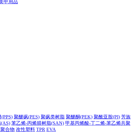
美甲用品
PPS)
聚醚砜(PES)
聚砜类树脂
聚醚酮(PEK)
聚酰亚胺(PI)
芳族
AS)
苯乙烯-丙烯腈树脂(SAN)
甲基丙烯酸-丁二烯-苯乙烯共聚
它聚合物
改性塑料
TPR
EVA