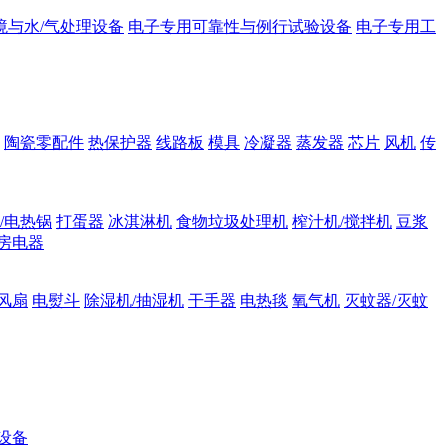
境与水/气处理设备
电子专用可靠性与例行试验设备
电子专用工
陶瓷零配件
热保护器
线路板
模具
冷凝器
蒸发器
芯片
风机
传
/电热锅
打蛋器
冰淇淋机
食物垃圾处理机
榨汁机/搅拌机
豆浆
房电器
风扇
电熨斗
除湿机/抽湿机
干手器
电热毯
氧气机
灭蚊器/灭蚊
设备