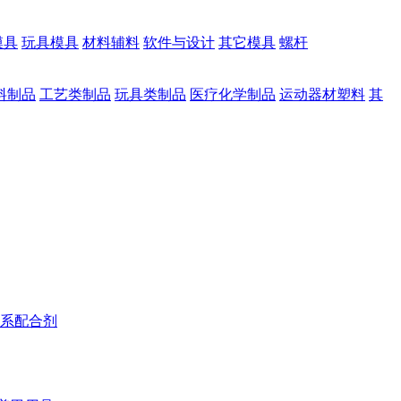
模具
玩具模具
材料辅料
软件与设计
其它模具
螺杆
料制品
工艺类制品
玩具类制品
医疗化学制品
运动器材塑料
其
系配合剂