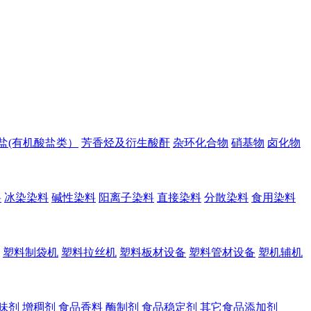
盐(有机酸盐类）
芳香烃及衍生酸酐
杂环化合物
硝基物
卤化物
料
冰染染料
碱性染料
阳离子染料
直接染料
分散染料
食用染料
塑料制袋机
塑料拉丝机
塑料板材设备
塑料管材设备
塑机辅机
味剂
增稠剂
食品香料
酶制剂
食品稳定剂
其它食品添加剂