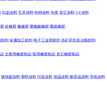
料
印染涂料
艺术涂料
特种涂料
色浆
其它涂料
UV涂料
橡胶
硅橡胶
氟橡胶
聚氨酯橡胶
聚硫橡胶
用助剂
金属加工助剂
电子工业用助剂
选矿药剂及冶炼助剂
品
文教用橡胶制品
医用橡胶制品
其它橡胶制品
墙地面涂料
塑料涂料
印染涂料
保温涂料
耐高温涂料
导电涂料