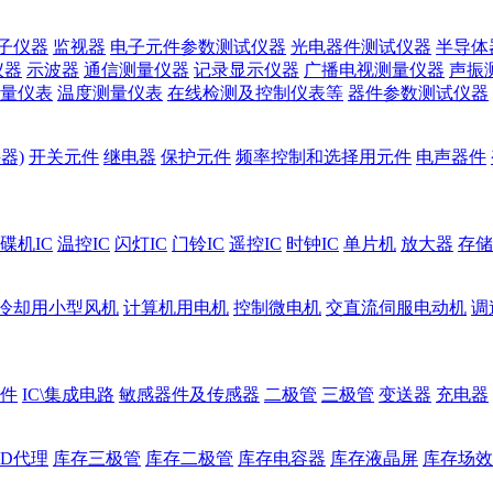
子仪器
监视器
电子元件参数测试仪器
光电器件测试仪器
半导体
仪器
示波器
通信测量仪器
记录显示仪器
广播电视测量仪器
声振
量仪表
温度测量仪表
在线检测及控制仪表等
器件参数测试仪器
器)
开关元件
继电器
保护元件
频率控制和选择用元件
电声器件
碟机IC
温控IC
闪灯IC
门铃IC
遥控IC
时钟IC
单片机
放大器
存储
冷却用小型风机
计算机用电机
控制微电机
交直流伺服电动机
调
件
IC\集成电路
敏感器件及传感器
二极管
三极管
变送器
充电器
ED代理
库存三极管
库存二极管
库存电容器
库存液晶屏
库存场效