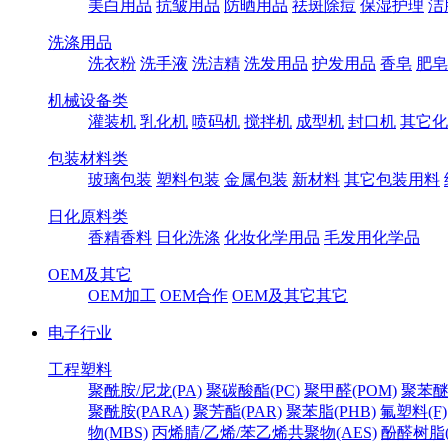
美白用品
抗皱用品
防晒用品
祛斑除痘
保湿护理
洁
洗涤用品
洗衣粉
洗手液
洗洁精
洗发用品
护发用品
香皂
肥皂
机械设备类
灌装机
乳化机
喷码机
搅拌机
成型机
封口机
其它化
包装材料类
玻璃包装
塑料包装
金属包装
新材料
其它包装用料
日化原料类
香精香料
日化洗涤
化妆化学用品
毛发用化学品
OEM及其它
OEM加工
OEM合作
OEM及其它其它
电子行业
工程塑料
聚酰胺/尼龙(PA)
聚碳酸酯(PC)
聚甲醛(POM)
聚苯醚
聚酰胺(PARA)
聚芳酯(PAR)
聚苯脂(PHB)
氟塑料(F)
物(MBS)
丙烯腈/乙烯/苯乙烯共聚物(AES)
酚醛树脂(