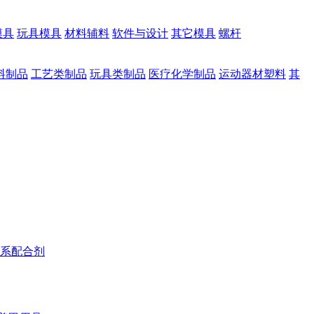
模具
玩具模具
材料辅料
软件与设计
其它模具
螺杆
料制品
工艺类制品
玩具类制品
医疗化学制品
运动器材塑料
其
系配合剂