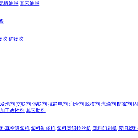
无版油墨
其它油墨
漆
物胶
矿物胶
发泡剂
交联剂
偶联剂
抗静电剂
润滑剂
脱模剂
流滴剂
防霉剂
固
加工改性剂
其它助剂
料真空吸塑机
塑料制袋机
塑料圆织拉丝机
塑料印刷机
废旧塑料