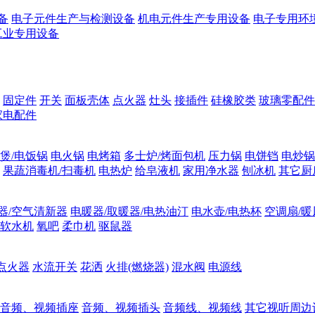
备
电子元件生产与检测设备
机电元件生产专用设备
电子专用环
工业专用设备
固定件
开关
面板壳体
点火器
灶头
接插件
硅橡胶类
玻璃零配件
家电配件
煲/电饭锅
电火锅
电烤箱
多士炉/烤面包机
压力锅
电饼铛
电炒锅
果蔬消毒机/扫毒机
电热炉
给皂液机
家用净水器
刨冰机
其它厨
器/空气清新器
电暖器/取暖器/电热油汀
电水壶/电热杯
空调扇/暖
软水机
氧吧
柔巾机
驱鼠器
点火器
水流开关
花洒
火排(燃烧器)
混水阀
电源线
音频、视频插座
音频、视频插头
音频线、视频线
其它视听周边