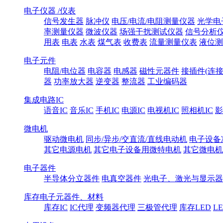
电子仪器 /仪表
信号发生器
脉冲仪
电压/电流/电阻测量仪器
光学电
率测量仪器
微波仪器
场强干扰测试仪器
信号分析
用表
电表
水表
煤气表
收费表
流量测量仪表
液位测
电子元件
电阻/电位器
电容器
电感器
磁性元器件
接插件(连接
器
功率放大器
逆变器
整流器
工业编码器
集成电路IC
语音IC
音乐IC
手机IC
电源IC
电视机IC
照相机IC
影
微电机
驱动微电机
同步/异步/交直流/直线电动机
电子设备
其它电源电机
其它电子设备用微特电机
其它微电机
电子器件
半导体分立器件
电真空器件
光电子、激光与显示器
库存电子元器件、材料
库存IC
IC代理
变频器代理
三极管代理
库存LED
L