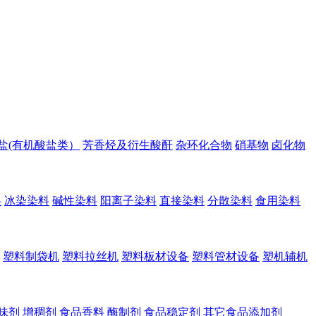
盐(有机酸盐类）
芳香烃及衍生酸酐
杂环化合物
硝基物
卤化物
料
冰染染料
碱性染料
阳离子染料
直接染料
分散染料
食用染料
塑料制袋机
塑料拉丝机
塑料板材设备
塑料管材设备
塑机辅机
味剂
增稠剂
食品香料
酶制剂
食品稳定剂
其它食品添加剂