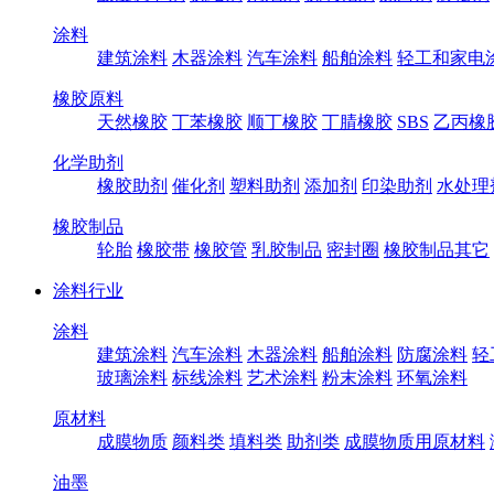
涂料
建筑涂料
木器涂料
汽车涂料
船舶涂料
轻工和家电
橡胶原料
天然橡胶
丁苯橡胶
顺丁橡胶
丁腈橡胶
SBS
乙丙橡
化学助剂
橡胶助剂
催化剂
塑料助剂
添加剂
印染助剂
水处理
橡胶制品
轮胎
橡胶带
橡胶管
乳胶制品
密封圈
橡胶制品其它
涂料行业
涂料
建筑涂料
汽车涂料
木器涂料
船舶涂料
防腐涂料
轻
玻璃涂料
标线涂料
艺术涂料
粉末涂料
环氧涂料
原材料
成膜物质
颜料类
填料类
助剂类
成膜物质用原材料
油墨