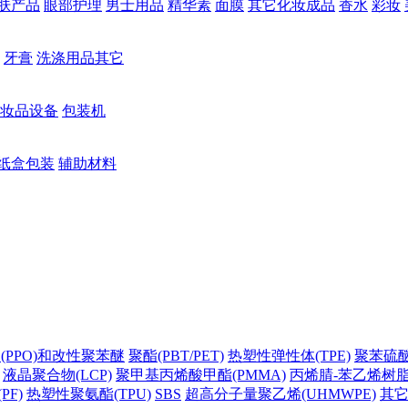
肤产品
眼部护理
男士用品
精华素
面膜
其它化妆成品
香水
彩妆
牙膏
洗涤用品其它
妆品设备
包装机
纸盒包装
辅助材料
(PPO)和改性聚苯醚
聚酯(PBT/PET)
热塑性弹性体(TPE)
聚苯硫醚(
液晶聚合物(LCP)
聚甲基丙烯酸甲酯(PMMA)
丙烯腈-苯乙烯树脂(
PF)
热塑性聚氨酯(TPU)
SBS
超高分子量聚乙烯(UHMWPE)
其