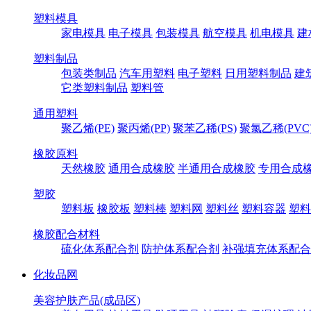
塑料模具
家电模具
电子模具
包装模具
航空模具
机电模具
建
塑料制品
包装类制品
汽车用塑料
电子塑料
日用塑料制品
建
它类塑料制品
塑料管
通用塑料
聚乙烯(PE)
聚丙烯(PP)
聚苯乙稀(PS)
聚氯乙稀(PVC
橡胶原料
天然橡胶
通用合成橡胶
半通用合成橡胶
专用合成
塑胶
塑料板
橡胶板
塑料棒
塑料网
塑料丝
塑料容器
塑料
橡胶配合材料
硫化体系配合剂
防护体系配合剂
补强填充体系配合
化妆品网
美容护肤产品(成品区)