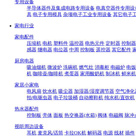
专用设备
半导体器件及集成电路专用设备
电真空器件专用设
具
电子专用模具
杂项电子工业专用设备
其它电子
家电行业
家电配件
压缩机
电机
塑料件
温控器
电热元件
定时器
控制器
感器
继电器
电位器
中周
控制板
遥控器
其它配件
厨房电器
吸油烟机
微波炉
洗碗机
燃气灶
消毒柜
电磁炉
电饭
机
咖啡壶/咖啡机
煮蛋器
家用酸奶机
制冰机
鲜米机
家居小家电
电风扇
饮水机
吸尘器
加湿器/湿度调节器
空气净化
拍/电驱虫器
电子垃圾桶
自动擦鞋机
纯水机/直饮机
热水器配件
控制板
壳体
面板
热交换器(水箱)
阀体
电磁阀
脉冲
视听周边设备
耳机
麦克风/话筒
卡拉OK机
解码器
电源
线材
插件