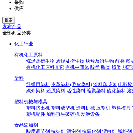
采购
供应
发布产品
全部商品分类
化工行业
有机化工原料
烷烃及衍生物
烯烃及衍生物
炔烃及衍生物
醇类
酚
有机化工原料其它
有机中间体
酸类
醌类
腈类
脂环
染料
纤维用染料
皮革染料(毛皮染料)
涂料印花浆
电影胶
媒介染料
还原染料
活性染料
缩聚染料
硫化染料
溶
塑料机械与模具
塑料挤出机
塑料成型机
造料机械
压塑机
塑料模具
塑机配件
加料再生破碎机
发泡设备
食品添加剂
酸度调节剂
抗结剂
消泡剂
抗氧化剂
漂白剂
膨松剂