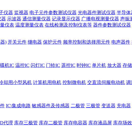
子仪器
监视器
电子元件参数测试仪器
光电器件测试仪器
半导体
仪器
示波器
通信测量仪器
记录显示仪器
广播电视测量仪器
声振
量仪表
温度测量仪表
在线检测及控制仪表等
器件参数测试仪器
器)
开关元件
继电器
保护元件
频率控制和选择用元件
电声器件
碟机IC
温控IC
闪灯IC
门铃IC
遥控IC
时钟IC
单片机
放大器
存储
冷却用小型风机
计算机用电机
控制微电机
交直流伺服电动机
调
件
IC\集成电路
敏感器件及传感器
二极管
三极管
变送器
充电器
ED代理
库存三极管
库存二极管
库存电容器
库存液晶屏
库存场效