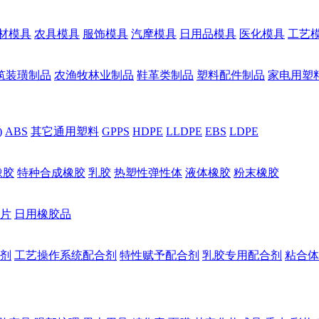
材模具
农具模具
服饰模具
汽摩模具
日用品模具
医化模具
工艺
筑装璜制品
农渔牧林业制品
鞋革类制品
塑料配件制品
家电用塑
)
ABS
其它通用塑料
GPPS
HDPE
LLDPE
EBS
LDPE
橡胶
特种合成橡胶
乳胶
热塑性弹性体
液体橡胶
粉末橡胶
片
日用橡胶品
剂
工艺操作系统配合剂
特性赋予配合剂
乳胶专用配合剂
粘合体