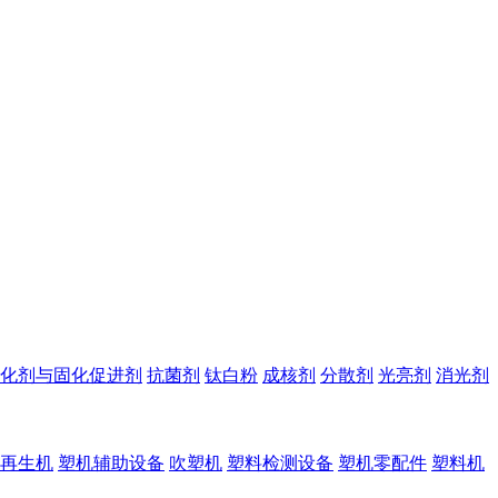
化剂与固化促进剂
抗菌剂
钛白粉
成核剂
分散剂
光亮剂
消光剂
再生机
塑机辅助设备
吹塑机
塑料检测设备
塑机零配件
塑料机