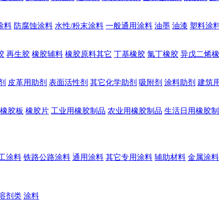
涂料
防腐蚀涂料
水性/粉末涂料
一般通用涂料
油墨
油漆
塑料涂
胶
再生胶
橡胶辅料
橡胶原料其它
丁基橡胶
氯丁橡胶
异戊二烯
剂
皮革用助剂
表面活性剂
其它化学助剂
吸附剂
涂料助剂
建筑
橡胶板
橡胶片
工业用橡胶制品
农业用橡胶制品
生活日用橡胶制
工涂料
铁路公路涂料
通用涂料
其它专用涂料
辅助材料
金属涂料
溶剂类
涂料