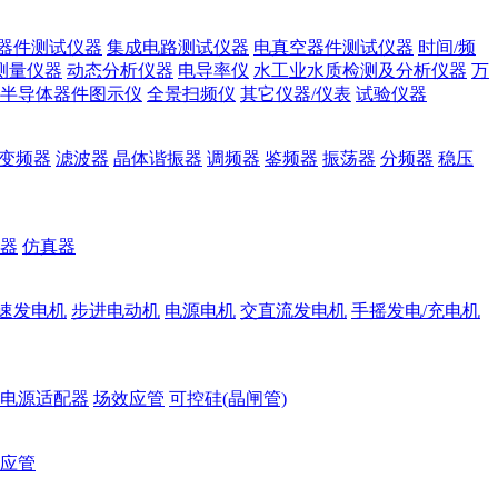
器件测试仪器
集成电路测试仪器
电真空器件测试仪器
时间/频
测量仪器
动态分析仪器
电导率仪
水工业水质检测及分析仪器
万
半导体器件图示仪
全景扫频仪
其它仪器/仪表
试验仪器
变频器
滤波器
晶体谐振器
调频器
鉴频器
振荡器
分频器
稳压
器
仿真器
速发电机
步进电动机
电源电机
交直流发电机
手摇发电/充电机
电源适配器
场效应管
可控硅(晶闸管)
应管