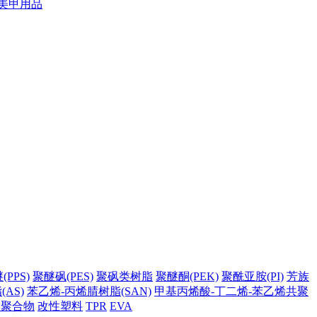
美甲用品
PPS)
聚醚砜(PES)
聚砜类树脂
聚醚酮(PEK)
聚酰亚胺(PI)
芳族
AS)
苯乙烯-丙烯腈树脂(SAN)
甲基丙烯酸-丁二烯-苯乙烯共聚
它聚合物
改性塑料
TPR
EVA