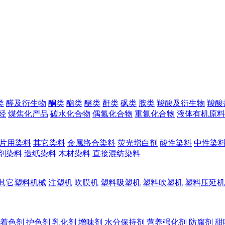
类
醛及衍生物
酮类
酯类
醚类
酐类
砜类
胺类
羧酸及衍生物
羧酸
烃
煤焦化产品
碳水化合物
偶氮化合物
重氮化合物
液体有机原料
片用染料
其它染料
金属络合染料
荧光增白剂
酸性染料
中性染
剂染料
造纸染料
木材染料
直接混纺染料
其它塑料机械
注塑机
吹膜机
塑料吸塑机
塑料吹塑机
塑料压延机
着色剂
护色剂
乳化剂
增味剂
水分保持剂
营养强化剂
防腐剂
甜