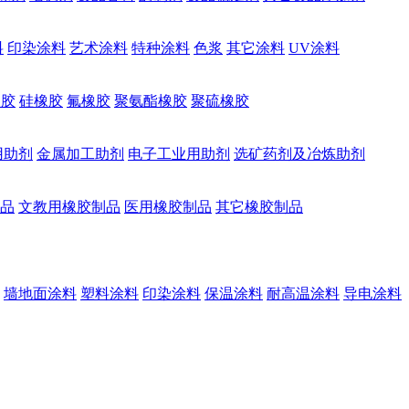
料
印染涂料
艺术涂料
特种涂料
色浆
其它涂料
UV涂料
橡胶
硅橡胶
氟橡胶
聚氨酯橡胶
聚硫橡胶
用助剂
金属加工助剂
电子工业用助剂
选矿药剂及冶炼助剂
品
文教用橡胶制品
医用橡胶制品
其它橡胶制品
墙地面涂料
塑料涂料
印染涂料
保温涂料
耐高温涂料
导电涂料