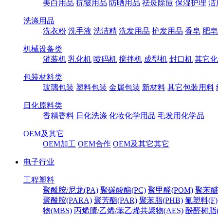
美白用品
抗皱用品
防晒用品
祛斑除痘
保湿护理
洁
洗涤用品
洗衣粉
洗手液
洗洁精
洗发用品
护发用品
香皂
肥皂
机械设备类
灌装机
乳化机
喷码机
搅拌机
成型机
封口机
其它化
包装材料类
玻璃包装
塑料包装
金属包装
新材料
其它包装用料
日化原料类
香精香料
日化洗涤
化妆化学用品
毛发用化学品
OEM及其它
OEM加工
OEM合作
OEM及其它其它
电子行业
工程塑料
聚酰胺/尼龙(PA)
聚碳酸酯(PC)
聚甲醛(POM)
聚苯醚
聚酰胺(PARA)
聚芳酯(PAR)
聚苯脂(PHB)
氟塑料(F)
物(MBS)
丙烯腈/乙烯/苯乙烯共聚物(AES)
酚醛树脂(