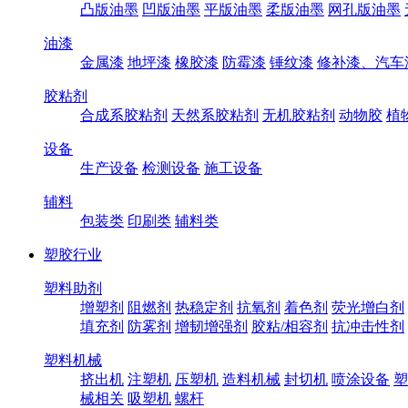
凸版油墨
凹版油墨
平版油墨
柔版油墨
网孔版油墨
油漆
金属漆
地坪漆
橡胶漆
防霉漆
锤纹漆
修补漆、汽车
胶粘剂
合成系胶粘剂
天然系胶粘剂
无机胶粘剂
动物胶
植
设备
生产设备
检测设备
施工设备
辅料
包装类
印刷类
辅料类
塑胶行业
塑料助剂
增塑剂
阻燃剂
热稳定剂
抗氧剂
着色剂
荧光增白剂
填充剂
防雾剂
增韧增强剂
胶粘/相容剂
抗冲击性剂
塑料机械
挤出机
注塑机
压塑机
造料机械
封切机
喷涂设备
塑
械相关
吸塑机
螺杆