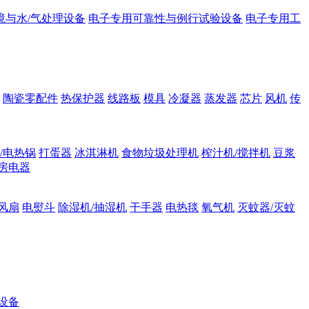
境与水/气处理设备
电子专用可靠性与例行试验设备
电子专用工
陶瓷零配件
热保护器
线路板
模具
冷凝器
蒸发器
芯片
风机
传
/电热锅
打蛋器
冰淇淋机
食物垃圾处理机
榨汁机/搅拌机
豆浆
房电器
风扇
电熨斗
除湿机/抽湿机
干手器
电热毯
氧气机
灭蚊器/灭蚊
设备