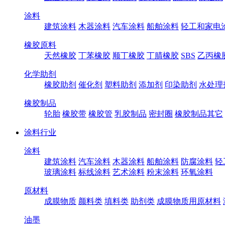
涂料
建筑涂料
木器涂料
汽车涂料
船舶涂料
轻工和家电
橡胶原料
天然橡胶
丁苯橡胶
顺丁橡胶
丁腈橡胶
SBS
乙丙橡
化学助剂
橡胶助剂
催化剂
塑料助剂
添加剂
印染助剂
水处理
橡胶制品
轮胎
橡胶带
橡胶管
乳胶制品
密封圈
橡胶制品其它
涂料行业
涂料
建筑涂料
汽车涂料
木器涂料
船舶涂料
防腐涂料
轻
玻璃涂料
标线涂料
艺术涂料
粉末涂料
环氧涂料
原材料
成膜物质
颜料类
填料类
助剂类
成膜物质用原材料
油墨