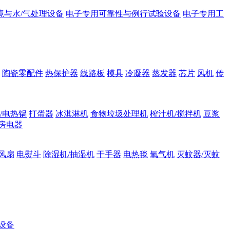
境与水/气处理设备
电子专用可靠性与例行试验设备
电子专用工
陶瓷零配件
热保护器
线路板
模具
冷凝器
蒸发器
芯片
风机
传
/电热锅
打蛋器
冰淇淋机
食物垃圾处理机
榨汁机/搅拌机
豆浆
房电器
风扇
电熨斗
除湿机/抽湿机
干手器
电热毯
氧气机
灭蚊器/灭蚊
设备