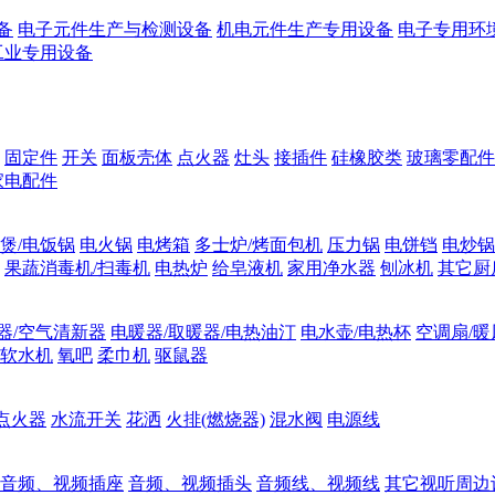
备
电子元件生产与检测设备
机电元件生产专用设备
电子专用环
工业专用设备
固定件
开关
面板壳体
点火器
灶头
接插件
硅橡胶类
玻璃零配件
家电配件
煲/电饭锅
电火锅
电烤箱
多士炉/烤面包机
压力锅
电饼铛
电炒锅
果蔬消毒机/扫毒机
电热炉
给皂液机
家用净水器
刨冰机
其它厨
器/空气清新器
电暖器/取暖器/电热油汀
电水壶/电热杯
空调扇/暖
软水机
氧吧
柔巾机
驱鼠器
点火器
水流开关
花洒
火排(燃烧器)
混水阀
电源线
音频、视频插座
音频、视频插头
音频线、视频线
其它视听周边