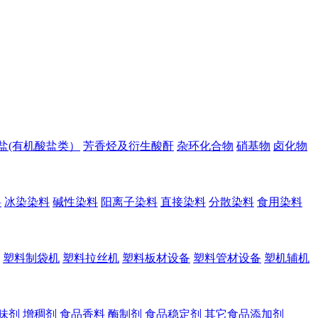
盐(有机酸盐类）
芳香烃及衍生酸酐
杂环化合物
硝基物
卤化物
料
冰染染料
碱性染料
阳离子染料
直接染料
分散染料
食用染料
塑料制袋机
塑料拉丝机
塑料板材设备
塑料管材设备
塑机辅机
味剂
增稠剂
食品香料
酶制剂
食品稳定剂
其它食品添加剂