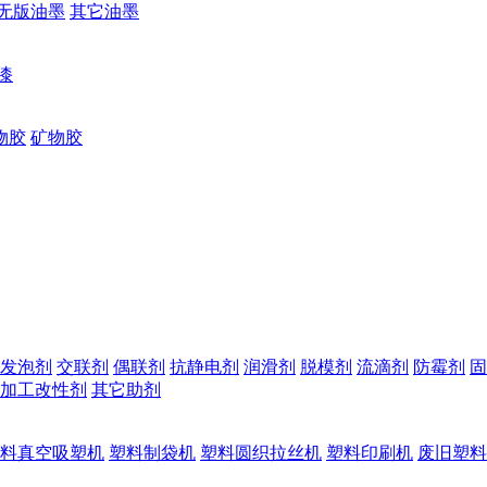
无版油墨
其它油墨
漆
物胶
矿物胶
发泡剂
交联剂
偶联剂
抗静电剂
润滑剂
脱模剂
流滴剂
防霉剂
固
加工改性剂
其它助剂
料真空吸塑机
塑料制袋机
塑料圆织拉丝机
塑料印刷机
废旧塑料