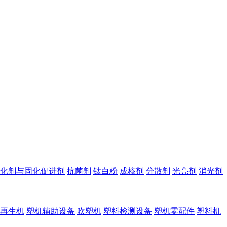
化剂与固化促进剂
抗菌剂
钛白粉
成核剂
分散剂
光亮剂
消光剂
再生机
塑机辅助设备
吹塑机
塑料检测设备
塑机零配件
塑料机