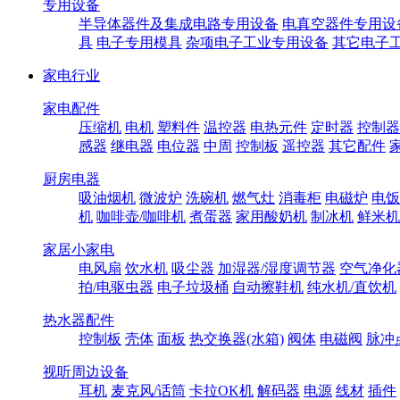
专用设备
半导体器件及集成电路专用设备
电真空器件专用设
具
电子专用模具
杂项电子工业专用设备
其它电子
家电行业
家电配件
压缩机
电机
塑料件
温控器
电热元件
定时器
控制器
感器
继电器
电位器
中周
控制板
遥控器
其它配件
厨房电器
吸油烟机
微波炉
洗碗机
燃气灶
消毒柜
电磁炉
电饭
机
咖啡壶/咖啡机
煮蛋器
家用酸奶机
制冰机
鲜米机
家居小家电
电风扇
饮水机
吸尘器
加湿器/湿度调节器
空气净化
拍/电驱虫器
电子垃圾桶
自动擦鞋机
纯水机/直饮机
热水器配件
控制板
壳体
面板
热交换器(水箱)
阀体
电磁阀
脉冲
视听周边设备
耳机
麦克风/话筒
卡拉OK机
解码器
电源
线材
插件