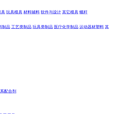
模具
玩具模具
材料辅料
软件与设计
其它模具
螺杆
料制品
工艺类制品
玩具类制品
医疗化学制品
运动器材塑料
其
系配合剂