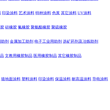
料
印染涂料
艺术涂料
特种涂料
色浆
其它涂料
UV涂料
橡胶
硅橡胶
氟橡胶
聚氨酯橡胶
聚硫橡胶
用助剂
金属加工助剂
电子工业用助剂
选矿药剂及冶炼助剂
品
文教用橡胶制品
医用橡胶制品
其它橡胶制品
墙地面涂料
塑料涂料
印染涂料
保温涂料
耐高温涂料
导电涂料