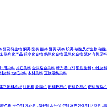
类
醛及衍生物
酮类
酯类
醚类
酐类
砜类
胺类
羧酸及衍生物
羧酸
烃
煤焦化产品
碳水化合物
偶氮化合物
重氮化合物
液体有机原料
片用染料
其它染料
金属络合染料
荧光增白剂
酸性染料
中性染
剂染料
造纸染料
木材染料
直接混纺染料
其它塑料机械
注塑机
吹膜机
塑料吸塑机
塑料吹塑机
塑料压延机
着色剂
护色剂
乳化剂
增味剂
水分保持剂
营养强化剂
防腐剂
甜