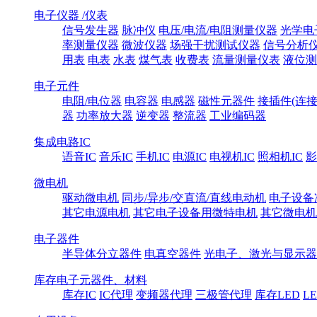
电子仪器 /仪表
信号发生器
脉冲仪
电压/电流/电阻测量仪器
光学电
率测量仪器
微波仪器
场强干扰测试仪器
信号分析
用表
电表
水表
煤气表
收费表
流量测量仪表
液位测
电子元件
电阻/电位器
电容器
电感器
磁性元器件
接插件(连接
器
功率放大器
逆变器
整流器
工业编码器
集成电路IC
语音IC
音乐IC
手机IC
电源IC
电视机IC
照相机IC
影
微电机
驱动微电机
同步/异步/交直流/直线电动机
电子设备
其它电源电机
其它电子设备用微特电机
其它微电机
电子器件
半导体分立器件
电真空器件
光电子、激光与显示器
库存电子元器件、材料
库存IC
IC代理
变频器代理
三极管代理
库存LED
L