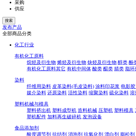
采购
供应
发布产品
全部商品分类
化工行业
有机化工原料
烷烃及衍生物
烯烃及衍生物
炔烃及衍生物
醇类
酚
有机化工原料其它
有机中间体
酸类
醌类
腈类
脂环
染料
纤维用染料
皮革染料(毛皮染料)
涂料印花浆
电影胶
媒介染料
还原染料
活性染料
缩聚染料
硫化染料
溶
塑料机械与模具
塑料挤出机
塑料成型机
造料机械
压塑机
塑料模具
塑机配件
加料再生破碎机
发泡设备
食品添加剂
酸度调节剂
抗结剂
消泡剂
抗氧化剂
漂白剂
膨松剂