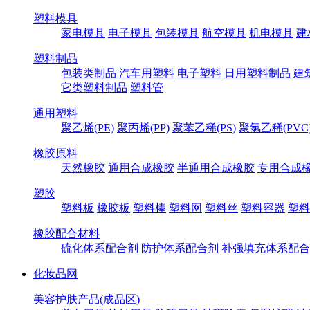
塑料模具
家电模具
电子模具
包装模具
航空模具
机电模具
建
塑料制品
包装类制品
汽车用塑料
电子塑料
日用塑料制品
建
它类塑料制品
塑料管
通用塑料
聚乙烯(PE)
聚丙烯(PP)
聚苯乙稀(PS)
聚氯乙稀(PVC
橡胶原料
天然橡胶
通用合成橡胶
半通用合成橡胶
专用合成
塑胶
塑料板
橡胶板
塑料棒
塑料网
塑料丝
塑料容器
塑料
橡胶配合材料
硫化体系配合剂
防护体系配合剂
补强填充体系配合
化妆品网
美容护肤产品(成品区)