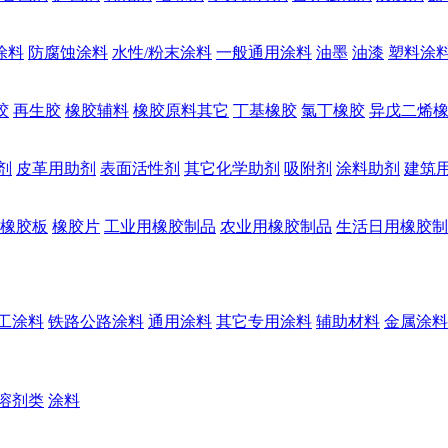
涂料
防腐蚀涂料
水性/粉末涂料
一般通用涂料
油墨
油漆
塑料涂
胶
再生胶
橡胶辅料
橡胶原料其它
丁基橡胶
氯丁橡胶
异戊二烯
剂
皮革用助剂
表面活性剂
其它化学助剂
吸附剂
涂料助剂
建筑
橡胶板
橡胶片
工业用橡胶制品
农业用橡胶制品
生活日用橡胶制
工涂料
铁路公路涂料
通用涂料
其它专用涂料
辅助材料
金属涂料
溶剂类
涂料