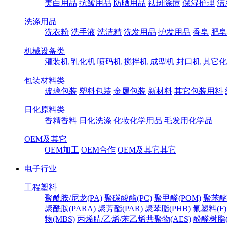
美白用品
抗皱用品
防晒用品
祛斑除痘
保湿护理
洁
洗涤用品
洗衣粉
洗手液
洗洁精
洗发用品
护发用品
香皂
肥皂
机械设备类
灌装机
乳化机
喷码机
搅拌机
成型机
封口机
其它化
包装材料类
玻璃包装
塑料包装
金属包装
新材料
其它包装用料
日化原料类
香精香料
日化洗涤
化妆化学用品
毛发用化学品
OEM及其它
OEM加工
OEM合作
OEM及其它其它
电子行业
工程塑料
聚酰胺/尼龙(PA)
聚碳酸酯(PC)
聚甲醛(POM)
聚苯醚
聚酰胺(PARA)
聚芳酯(PAR)
聚苯脂(PHB)
氟塑料(F)
物(MBS)
丙烯腈/乙烯/苯乙烯共聚物(AES)
酚醛树脂(