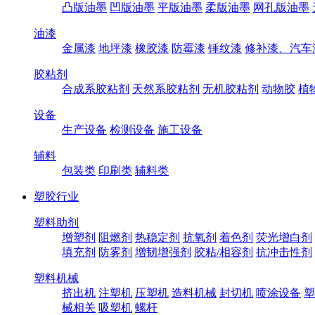
凸版油墨
凹版油墨
平版油墨
柔版油墨
网孔版油墨
油漆
金属漆
地坪漆
橡胶漆
防霉漆
锤纹漆
修补漆、汽车
胶粘剂
合成系胶粘剂
天然系胶粘剂
无机胶粘剂
动物胶
植
设备
生产设备
检测设备
施工设备
辅料
包装类
印刷类
辅料类
塑胶行业
塑料助剂
增塑剂
阻燃剂
热稳定剂
抗氧剂
着色剂
荧光增白剂
填充剂
防雾剂
增韧增强剂
胶粘/相容剂
抗冲击性剂
塑料机械
挤出机
注塑机
压塑机
造料机械
封切机
喷涂设备
塑
械相关
吸塑机
螺杆