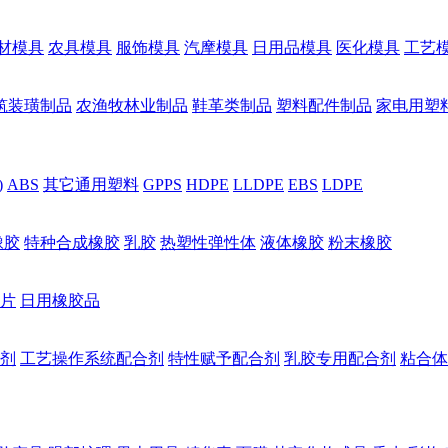
材模具
农具模具
服饰模具
汽摩模具
日用品模具
医化模具
工艺
筑装璜制品
农渔牧林业制品
鞋革类制品
塑料配件制品
家电用塑
)
ABS
其它通用塑料
GPPS
HDPE
LLDPE
EBS
LDPE
橡胶
特种合成橡胶
乳胶
热塑性弹性体
液体橡胶
粉末橡胶
片
日用橡胶品
剂
工艺操作系统配合剂
特性赋予配合剂
乳胶专用配合剂
粘合体