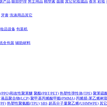
肤产品
眼部护理
男士用品
精华素
面膜
其它化妆成品
香水
彩妆
牙膏
洗涤用品其它
妆品设备
包装机
纸盒包装
辅助材料
(PPO)和改性聚苯醚
聚酯(PBT/PET)
热塑性弹性体(TPE)
聚苯硫醚(
液晶聚合物(LCP)
聚甲基丙烯酸甲酯(PMMA)
丙烯腈-苯乙烯树脂(
PF)
热塑性聚氨酯(TPU)
SBS
超高分子量聚乙烯(UHMWPE)
其