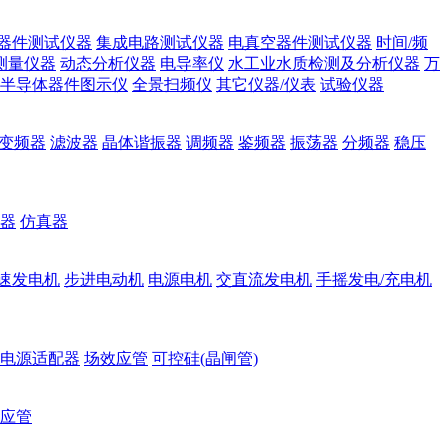
器件测试仪器
集成电路测试仪器
电真空器件测试仪器
时间/频
测量仪器
动态分析仪器
电导率仪
水工业水质检测及分析仪器
万
半导体器件图示仪
全景扫频仪
其它仪器/仪表
试验仪器
变频器
滤波器
晶体谐振器
调频器
鉴频器
振荡器
分频器
稳压
器
仿真器
速发电机
步进电动机
电源电机
交直流发电机
手摇发电/充电机
电源适配器
场效应管
可控硅(晶闸管)
应管