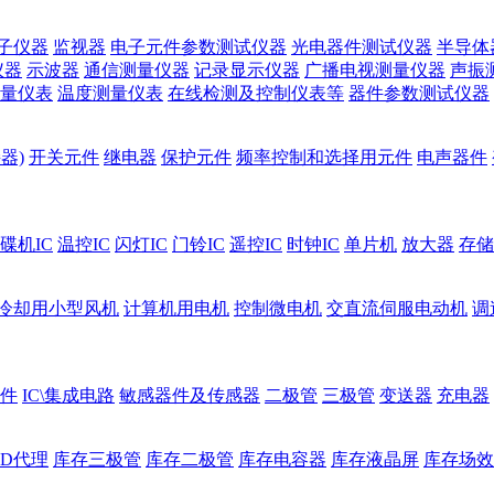
子仪器
监视器
电子元件参数测试仪器
光电器件测试仪器
半导体
仪器
示波器
通信测量仪器
记录显示仪器
广播电视测量仪器
声振
量仪表
温度测量仪表
在线检测及控制仪表等
器件参数测试仪器
器)
开关元件
继电器
保护元件
频率控制和选择用元件
电声器件
碟机IC
温控IC
闪灯IC
门铃IC
遥控IC
时钟IC
单片机
放大器
存储
冷却用小型风机
计算机用电机
控制微电机
交直流伺服电动机
调
件
IC\集成电路
敏感器件及传感器
二极管
三极管
变送器
充电器
ED代理
库存三极管
库存二极管
库存电容器
库存液晶屏
库存场效