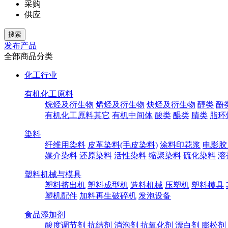
采购
供应
发布产品
全部商品分类
化工行业
有机化工原料
烷烃及衍生物
烯烃及衍生物
炔烃及衍生物
醇类
酚
有机化工原料其它
有机中间体
酸类
醌类
腈类
脂环
染料
纤维用染料
皮革染料(毛皮染料)
涂料印花浆
电影胶
媒介染料
还原染料
活性染料
缩聚染料
硫化染料
溶
塑料机械与模具
塑料挤出机
塑料成型机
造料机械
压塑机
塑料模具
塑机配件
加料再生破碎机
发泡设备
食品添加剂
酸度调节剂
抗结剂
消泡剂
抗氧化剂
漂白剂
膨松剂