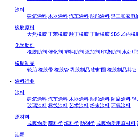
涂料
建筑涂料
木器涂料
汽车涂料
船舶涂料
轻工和家电
橡胶原料
天然橡胶
丁苯橡胶
顺丁橡胶
丁腈橡胶
SBS
乙丙橡
化学助剂
橡胶助剂
催化剂
塑料助剂
添加剂
印染助剂
水处理
橡胶制品
轮胎
橡胶带
橡胶管
乳胶制品
密封圈
橡胶制品其它
涂料行业
涂料
建筑涂料
汽车涂料
木器涂料
船舶涂料
防腐涂料
轻
玻璃涂料
标线涂料
艺术涂料
粉末涂料
环氧涂料
原材料
成膜物质
颜料类
填料类
助剂类
成膜物质用原材料
油墨