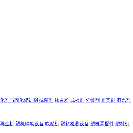
化剂与固化促进剂
抗菌剂
钛白粉
成核剂
分散剂
光亮剂
消光剂
再生机
塑机辅助设备
吹塑机
塑料检测设备
塑机零配件
塑料机