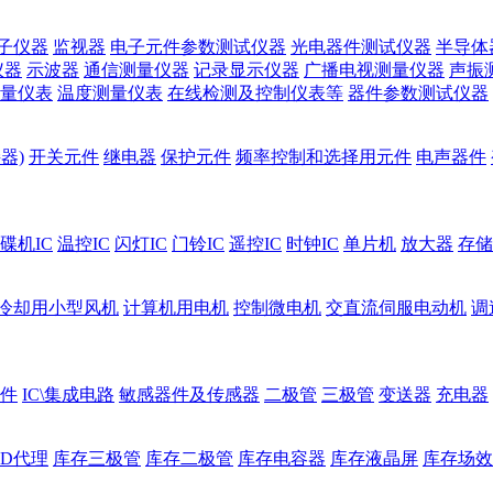
子仪器
监视器
电子元件参数测试仪器
光电器件测试仪器
半导体
仪器
示波器
通信测量仪器
记录显示仪器
广播电视测量仪器
声振
量仪表
温度测量仪表
在线检测及控制仪表等
器件参数测试仪器
器)
开关元件
继电器
保护元件
频率控制和选择用元件
电声器件
碟机IC
温控IC
闪灯IC
门铃IC
遥控IC
时钟IC
单片机
放大器
存储
冷却用小型风机
计算机用电机
控制微电机
交直流伺服电动机
调
件
IC\集成电路
敏感器件及传感器
二极管
三极管
变送器
充电器
ED代理
库存三极管
库存二极管
库存电容器
库存液晶屏
库存场效