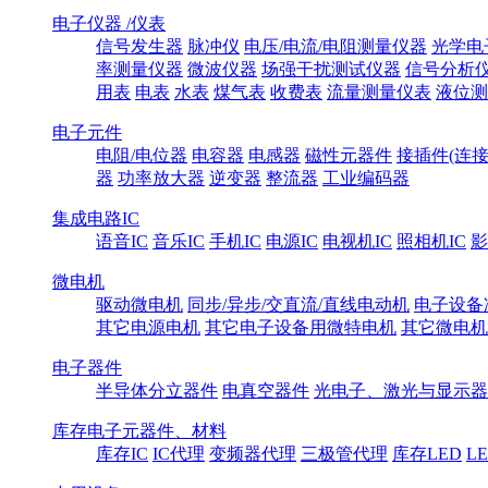
电子仪器 /仪表
信号发生器
脉冲仪
电压/电流/电阻测量仪器
光学电
率测量仪器
微波仪器
场强干扰测试仪器
信号分析
用表
电表
水表
煤气表
收费表
流量测量仪表
液位测
电子元件
电阻/电位器
电容器
电感器
磁性元器件
接插件(连接
器
功率放大器
逆变器
整流器
工业编码器
集成电路IC
语音IC
音乐IC
手机IC
电源IC
电视机IC
照相机IC
影
微电机
驱动微电机
同步/异步/交直流/直线电动机
电子设备
其它电源电机
其它电子设备用微特电机
其它微电机
电子器件
半导体分立器件
电真空器件
光电子、激光与显示器
库存电子元器件、材料
库存IC
IC代理
变频器代理
三极管代理
库存LED
L