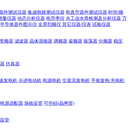
器件测试仪器
集成电路测试仪器
电真空器件测试仪器
时间/频
测量仪器
动态分析仪器
电导率仪
水工业水质检测及分析仪器
万
半导体器件图示仪
全景扫频仪
其它仪器/仪表
试验仪器
变频器
滤波器
晶体谐振器
调频器
鉴频器
振荡器
分频器
稳压
器
仿真器
速发电机
步进电动机
电源电机
交直流发电机
手摇发电/充电机
电源适配器
场效应管
可控硅(晶闸管)
应管