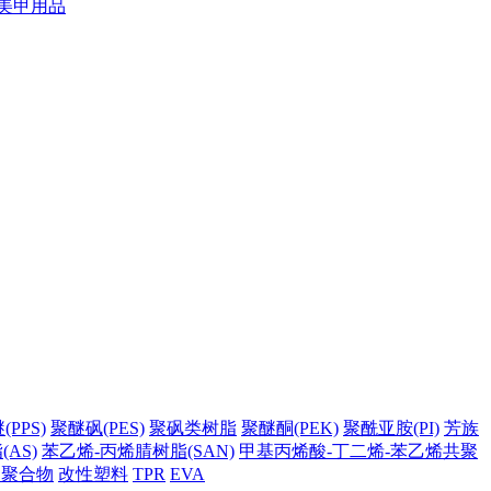
美甲用品
PPS)
聚醚砜(PES)
聚砜类树脂
聚醚酮(PEK)
聚酰亚胺(PI)
芳族
AS)
苯乙烯-丙烯腈树脂(SAN)
甲基丙烯酸-丁二烯-苯乙烯共聚
它聚合物
改性塑料
TPR
EVA