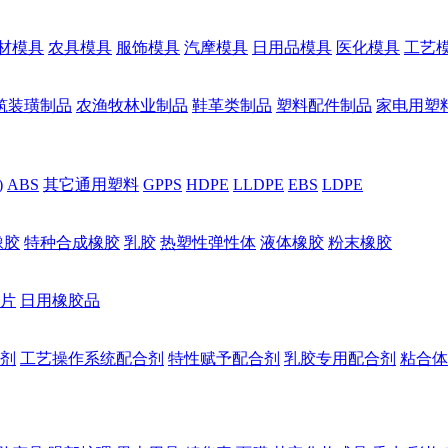
材模具
农具模具
服饰模具
汽摩模具
日用品模具
医化模具
工艺
筑装璜制品
农渔牧林业制品
鞋革类制品
塑料配件制品
家电用塑
)
ABS
其它通用塑料
GPPS
HDPE
LLDPE
EBS
LDPE
橡胶
特种合成橡胶
乳胶
热塑性弹性体
液体橡胶
粉末橡胶
片
日用橡胶品
剂
工艺操作系统配合剂
特性赋予配合剂
乳胶专用配合剂
粘合体