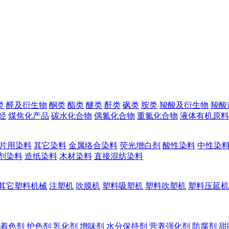
类
醛及衍生物
酮类
酯类
醚类
酐类
砜类
胺类
羧酸及衍生物
羧酸
烃
煤焦化产品
碳水化合物
偶氮化合物
重氮化合物
液体有机原料
片用染料
其它染料
金属络合染料
荧光增白剂
酸性染料
中性染
剂染料
造纸染料
木材染料
直接混纺染料
其它塑料机械
注塑机
吹膜机
塑料吸塑机
塑料吹塑机
塑料压延机
着色剂
护色剂
乳化剂
增味剂
水分保持剂
营养强化剂
防腐剂
甜