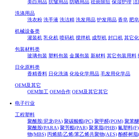
美白用品
抗皱用品
防晒用品
祛斑除痘
保湿护理
洁
洗涤用品
洗衣粉
洗手液
洗洁精
洗发用品
护发用品
香皂
肥皂
机械设备类
灌装机
乳化机
喷码机
搅拌机
成型机
封口机
其它化
包装材料类
玻璃包装
塑料包装
金属包装
新材料
其它包装用料
日化原料类
香精香料
日化洗涤
化妆化学用品
毛发用化学品
OEM及其它
OEM加工
OEM合作
OEM及其它其它
电子行业
工程塑料
聚酰胺/尼龙(PA)
聚碳酸酯(PC)
聚甲醛(POM)
聚苯醚
聚酰胺(PARA)
聚芳酯(PAR)
聚苯脂(PHB)
氟塑料(F)
物(MBS)
丙烯腈/乙烯/苯乙烯共聚物(AES)
酚醛树脂(