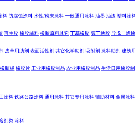
涂料
防腐蚀涂料
水性/粉末涂料
一般通用涂料
油墨
油漆
塑料涂
胶
再生胶
橡胶辅料
橡胶原料其它
丁基橡胶
氯丁橡胶
异戊二烯
剂
皮革用助剂
表面活性剂
其它化学助剂
吸附剂
涂料助剂
建筑
橡胶板
橡胶片
工业用橡胶制品
农业用橡胶制品
生活日用橡胶制
工涂料
铁路公路涂料
通用涂料
其它专用涂料
辅助材料
金属涂料
溶剂类
涂料