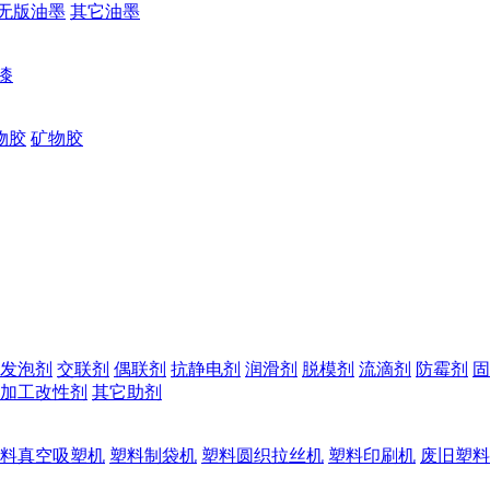
无版油墨
其它油墨
漆
物胶
矿物胶
发泡剂
交联剂
偶联剂
抗静电剂
润滑剂
脱模剂
流滴剂
防霉剂
固
加工改性剂
其它助剂
料真空吸塑机
塑料制袋机
塑料圆织拉丝机
塑料印刷机
废旧塑料