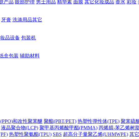
肤产品
眼部护理
男士用品
精华素
面膜
其它化妆成品
香水
彩妆
牙膏
洗涤用品其它
妆品设备
包装机
纸盒包装
辅助材料
(PPO)和改性聚苯醚
聚酯(PBT/PET)
热塑性弹性体(TPE)
聚苯硫醚(
液晶聚合物(LCP)
聚甲基丙烯酸甲酯(PMMA)
丙烯腈-苯乙烯树脂(
PF)
热塑性聚氨酯(TPU)
SBS
超高分子量聚乙烯(UHMWPE)
其