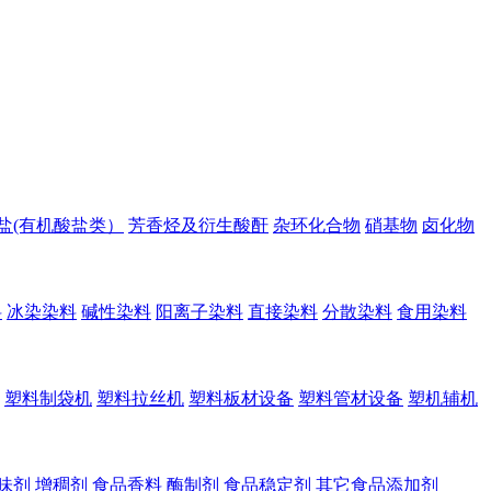
盐(有机酸盐类）
芳香烃及衍生酸酐
杂环化合物
硝基物
卤化物
料
冰染染料
碱性染料
阳离子染料
直接染料
分散染料
食用染料
塑料制袋机
塑料拉丝机
塑料板材设备
塑料管材设备
塑机辅机
味剂
增稠剂
食品香料
酶制剂
食品稳定剂
其它食品添加剂