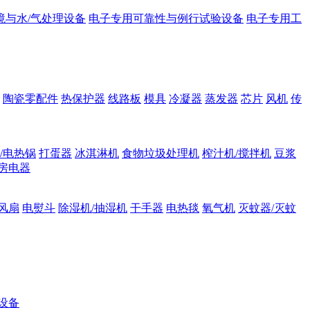
境与水/气处理设备
电子专用可靠性与例行试验设备
电子专用工
陶瓷零配件
热保护器
线路板
模具
冷凝器
蒸发器
芯片
风机
传
/电热锅
打蛋器
冰淇淋机
食物垃圾处理机
榨汁机/搅拌机
豆浆
房电器
风扇
电熨斗
除湿机/抽湿机
干手器
电热毯
氧气机
灭蚊器/灭蚊
设备