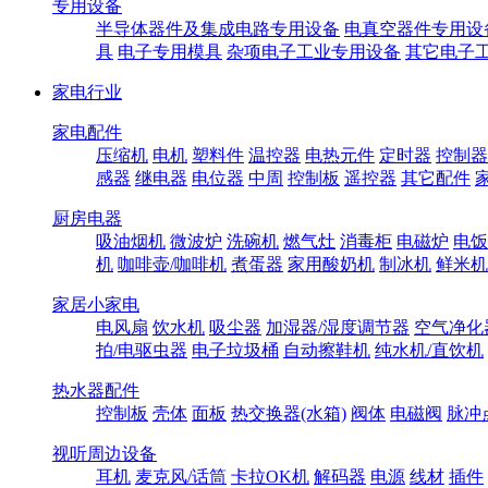
专用设备
半导体器件及集成电路专用设备
电真空器件专用设
具
电子专用模具
杂项电子工业专用设备
其它电子
家电行业
家电配件
压缩机
电机
塑料件
温控器
电热元件
定时器
控制器
感器
继电器
电位器
中周
控制板
遥控器
其它配件
厨房电器
吸油烟机
微波炉
洗碗机
燃气灶
消毒柜
电磁炉
电饭
机
咖啡壶/咖啡机
煮蛋器
家用酸奶机
制冰机
鲜米机
家居小家电
电风扇
饮水机
吸尘器
加湿器/湿度调节器
空气净化
拍/电驱虫器
电子垃圾桶
自动擦鞋机
纯水机/直饮机
热水器配件
控制板
壳体
面板
热交换器(水箱)
阀体
电磁阀
脉冲
视听周边设备
耳机
麦克风/话筒
卡拉OK机
解码器
电源
线材
插件