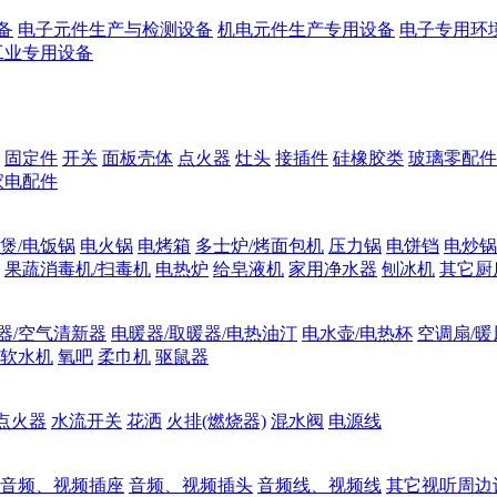
备
电子元件生产与检测设备
机电元件生产专用设备
电子专用环
工业专用设备
固定件
开关
面板壳体
点火器
灶头
接插件
硅橡胶类
玻璃零配件
家电配件
煲/电饭锅
电火锅
电烤箱
多士炉/烤面包机
压力锅
电饼铛
电炒锅
果蔬消毒机/扫毒机
电热炉
给皂液机
家用净水器
刨冰机
其它厨
器/空气清新器
电暖器/取暖器/电热油汀
电水壶/电热杯
空调扇/暖
软水机
氧吧
柔巾机
驱鼠器
点火器
水流开关
花洒
火排(燃烧器)
混水阀
电源线
音频、视频插座
音频、视频插头
音频线、视频线
其它视听周边