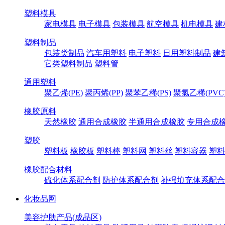
塑料模具
家电模具
电子模具
包装模具
航空模具
机电模具
建
塑料制品
包装类制品
汽车用塑料
电子塑料
日用塑料制品
建
它类塑料制品
塑料管
通用塑料
聚乙烯(PE)
聚丙烯(PP)
聚苯乙稀(PS)
聚氯乙稀(PVC
橡胶原料
天然橡胶
通用合成橡胶
半通用合成橡胶
专用合成
塑胶
塑料板
橡胶板
塑料棒
塑料网
塑料丝
塑料容器
塑料
橡胶配合材料
硫化体系配合剂
防护体系配合剂
补强填充体系配合
化妆品网
美容护肤产品(成品区)