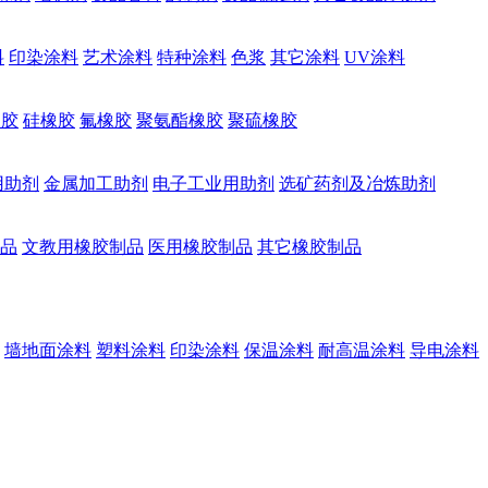
料
印染涂料
艺术涂料
特种涂料
色浆
其它涂料
UV涂料
橡胶
硅橡胶
氟橡胶
聚氨酯橡胶
聚硫橡胶
用助剂
金属加工助剂
电子工业用助剂
选矿药剂及冶炼助剂
品
文教用橡胶制品
医用橡胶制品
其它橡胶制品
墙地面涂料
塑料涂料
印染涂料
保温涂料
耐高温涂料
导电涂料