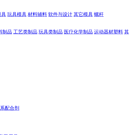
模具
玩具模具
材料辅料
软件与设计
其它模具
螺杆
料制品
工艺类制品
玩具类制品
医疗化学制品
运动器材塑料
其
系配合剂