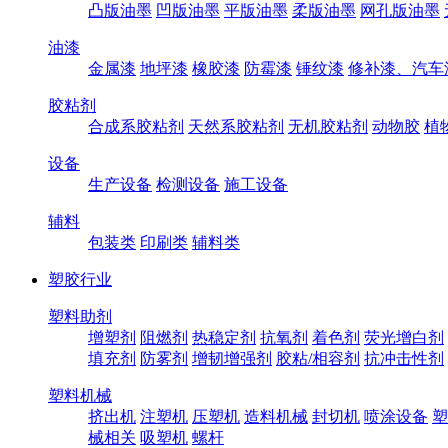
凸版油墨
凹版油墨
平版油墨
柔版油墨
网孔版油墨
油漆
金属漆
地坪漆
橡胶漆
防霉漆
锤纹漆
修补漆、汽车
胶粘剂
合成系胶粘剂
天然系胶粘剂
无机胶粘剂
动物胶
植
设备
生产设备
检测设备
施工设备
辅料
包装类
印刷类
辅料类
塑胶行业
塑料助剂
增塑剂
阻燃剂
热稳定剂
抗氧剂
着色剂
荧光增白剂
填充剂
防雾剂
增韧增强剂
胶粘/相容剂
抗冲击性剂
塑料机械
挤出机
注塑机
压塑机
造料机械
封切机
喷涂设备
塑
械相关
吸塑机
螺杆