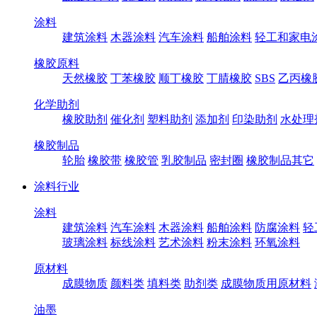
涂料
建筑涂料
木器涂料
汽车涂料
船舶涂料
轻工和家电
橡胶原料
天然橡胶
丁苯橡胶
顺丁橡胶
丁腈橡胶
SBS
乙丙橡
化学助剂
橡胶助剂
催化剂
塑料助剂
添加剂
印染助剂
水处理
橡胶制品
轮胎
橡胶带
橡胶管
乳胶制品
密封圈
橡胶制品其它
涂料行业
涂料
建筑涂料
汽车涂料
木器涂料
船舶涂料
防腐涂料
轻
玻璃涂料
标线涂料
艺术涂料
粉末涂料
环氧涂料
原材料
成膜物质
颜料类
填料类
助剂类
成膜物质用原材料
油墨