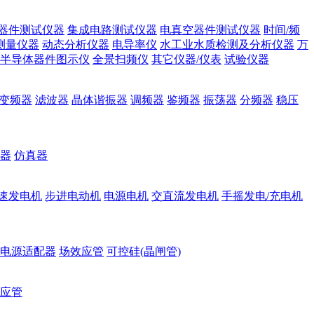
器件测试仪器
集成电路测试仪器
电真空器件测试仪器
时间/频
测量仪器
动态分析仪器
电导率仪
水工业水质检测及分析仪器
万
半导体器件图示仪
全景扫频仪
其它仪器/仪表
试验仪器
变频器
滤波器
晶体谐振器
调频器
鉴频器
振荡器
分频器
稳压
器
仿真器
速发电机
步进电动机
电源电机
交直流发电机
手摇发电/充电机
电源适配器
场效应管
可控硅(晶闸管)
应管