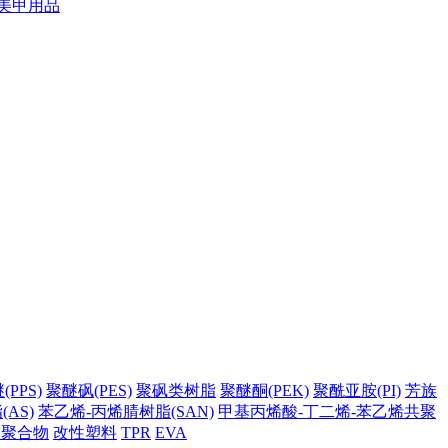
美甲用品
PPS)
聚醚砜(PES)
聚砜类树脂
聚醚酮(PEK)
聚酰亚胺(PI)
芳族
AS)
苯乙烯-丙烯腈树脂(SAN)
甲基丙烯酸-丁二烯-苯乙烯共聚
它聚合物
改性塑料
TPR
EVA