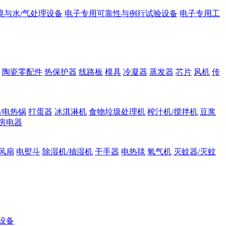
境与水/气处理设备
电子专用可靠性与例行试验设备
电子专用工
陶瓷零配件
热保护器
线路板
模具
冷凝器
蒸发器
芯片
风机
传
/电热锅
打蛋器
冰淇淋机
食物垃圾处理机
榨汁机/搅拌机
豆浆
房电器
风扇
电熨斗
除湿机/抽湿机
干手器
电热毯
氧气机
灭蚊器/灭蚊
设备