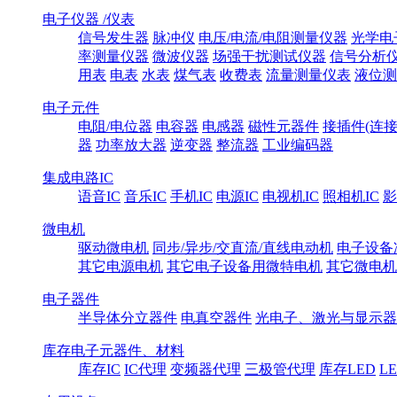
电子仪器 /仪表
信号发生器
脉冲仪
电压/电流/电阻测量仪器
光学电
率测量仪器
微波仪器
场强干扰测试仪器
信号分析
用表
电表
水表
煤气表
收费表
流量测量仪表
液位测
电子元件
电阻/电位器
电容器
电感器
磁性元器件
接插件(连接
器
功率放大器
逆变器
整流器
工业编码器
集成电路IC
语音IC
音乐IC
手机IC
电源IC
电视机IC
照相机IC
影
微电机
驱动微电机
同步/异步/交直流/直线电动机
电子设备
其它电源电机
其它电子设备用微特电机
其它微电机
电子器件
半导体分立器件
电真空器件
光电子、激光与显示器
库存电子元器件、材料
库存IC
IC代理
变频器代理
三极管代理
库存LED
L