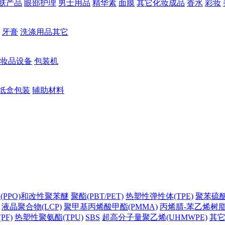
肤产品
眼部护理
男士用品
精华素
面膜
其它化妆成品
香水
彩妆
牙膏
洗涤用品其它
妆品设备
包装机
纸盒包装
辅助材料
(PPO)和改性聚苯醚
聚酯(PBT/PET)
热塑性弹性体(TPE)
聚苯硫醚(
液晶聚合物(LCP)
聚甲基丙烯酸甲酯(PMMA)
丙烯腈-苯乙烯树脂(
PF)
热塑性聚氨酯(TPU)
SBS
超高分子量聚乙烯(UHMWPE)
其