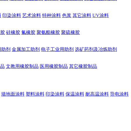
料
印染涂料
艺术涂料
特种涂料
色浆
其它涂料
UV涂料
橡胶
硅橡胶
氟橡胶
聚氨酯橡胶
聚硫橡胶
用助剂
金属加工助剂
电子工业用助剂
选矿药剂及冶炼助剂
品
文教用橡胶制品
医用橡胶制品
其它橡胶制品
墙地面涂料
塑料涂料
印染涂料
保温涂料
耐高温涂料
导电涂料