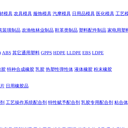
材模具
农具模具
服饰模具
汽摩模具
日用品模具
医化模具
工艺
筑装璜制品
农渔牧林业制品
鞋革类制品
塑料配件制品
家电用塑
)
ABS
其它通用塑料
GPPS
HDPE
LLDPE
EBS
LDPE
橡胶
特种合成橡胶
乳胶
热塑性弹性体
液体橡胶
粉末橡胶
片
日用橡胶品
剂
工艺操作系统配合剂
特性赋予配合剂
乳胶专用配合剂
粘合体