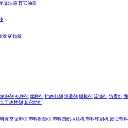
无版油墨
其它油墨
漆
物胶
矿物胶
发泡剂
交联剂
偶联剂
抗静电剂
润滑剂
脱模剂
流滴剂
防霉剂
固
加工改性剂
其它助剂
料真空吸塑机
塑料制袋机
塑料圆织拉丝机
塑料印刷机
废旧塑料