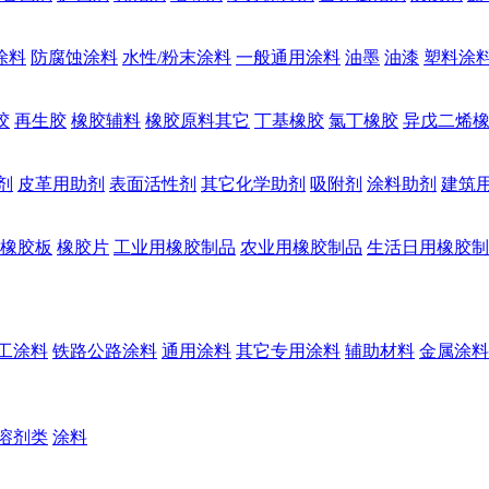
涂料
防腐蚀涂料
水性/粉末涂料
一般通用涂料
油墨
油漆
塑料涂
胶
再生胶
橡胶辅料
橡胶原料其它
丁基橡胶
氯丁橡胶
异戊二烯
剂
皮革用助剂
表面活性剂
其它化学助剂
吸附剂
涂料助剂
建筑
橡胶板
橡胶片
工业用橡胶制品
农业用橡胶制品
生活日用橡胶制
工涂料
铁路公路涂料
通用涂料
其它专用涂料
辅助材料
金属涂料
溶剂类
涂料