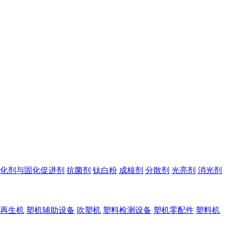
化剂与固化促进剂
抗菌剂
钛白粉
成核剂
分散剂
光亮剂
消光剂
再生机
塑机辅助设备
吹塑机
塑料检测设备
塑机零配件
塑料机