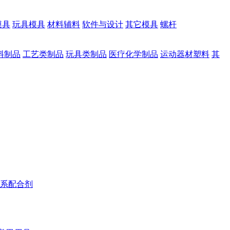
模具
玩具模具
材料辅料
软件与设计
其它模具
螺杆
料制品
工艺类制品
玩具类制品
医疗化学制品
运动器材塑料
其
系配合剂