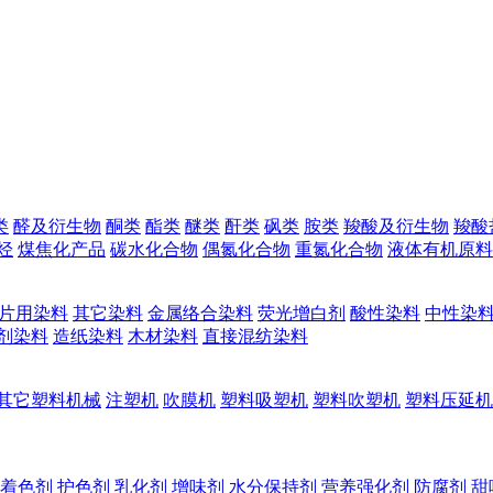
类
醛及衍生物
酮类
酯类
醚类
酐类
砜类
胺类
羧酸及衍生物
羧酸
烃
煤焦化产品
碳水化合物
偶氮化合物
重氮化合物
液体有机原料
片用染料
其它染料
金属络合染料
荧光增白剂
酸性染料
中性染
剂染料
造纸染料
木材染料
直接混纺染料
其它塑料机械
注塑机
吹膜机
塑料吸塑机
塑料吹塑机
塑料压延机
着色剂
护色剂
乳化剂
增味剂
水分保持剂
营养强化剂
防腐剂
甜