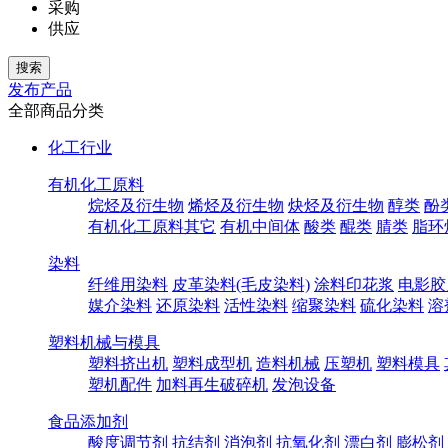
采购
供应
发布产品
全部商品分类
化工行业
有机化工原料
烷烃及衍生物
烯烃及衍生物
炔烃及衍生物
醇类
酚
有机化工原料其它
有机中间体
酸类
醌类
腈类
脂环
染料
纤维用染料
皮革染料(毛皮染料)
涂料印花浆
电影胶
媒介染料
还原染料
活性染料
缩聚染料
硫化染料
溶
塑料机械与模具
塑料挤出机
塑料成型机
造料机械
压塑机
塑料模具
塑机配件
加料再生破碎机
发泡设备
食品添加剂
酸度调节剂
抗结剂
消泡剂
抗氧化剂
漂白剂
膨松剂