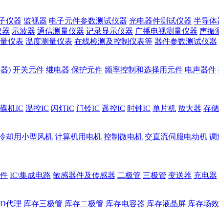
子仪器
监视器
电子元件参数测试仪器
光电器件测试仪器
半导体
仪器
示波器
通信测量仪器
记录显示仪器
广播电视测量仪器
声振
量仪表
温度测量仪表
在线检测及控制仪表等
器件参数测试仪器
器)
开关元件
继电器
保护元件
频率控制和选择用元件
电声器件
碟机IC
温控IC
闪灯IC
门铃IC
遥控IC
时钟IC
单片机
放大器
存储
冷却用小型风机
计算机用电机
控制微电机
交直流伺服电动机
调
件
IC\集成电路
敏感器件及传感器
二极管
三极管
变送器
充电器
ED代理
库存三极管
库存二极管
库存电容器
库存液晶屏
库存场效