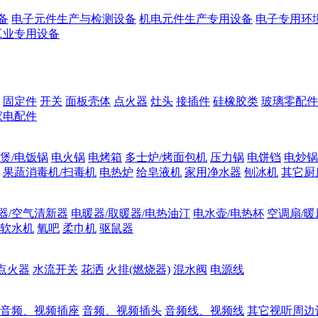
备
电子元件生产与检测设备
机电元件生产专用设备
电子专用环
工业专用设备
固定件
开关
面板壳体
点火器
灶头
接插件
硅橡胶类
玻璃零配件
家电配件
煲/电饭锅
电火锅
电烤箱
多士炉/烤面包机
压力锅
电饼铛
电炒锅
果蔬消毒机/扫毒机
电热炉
给皂液机
家用净水器
刨冰机
其它厨
器/空气清新器
电暖器/取暖器/电热油汀
电水壶/电热杯
空调扇/暖
软水机
氧吧
柔巾机
驱鼠器
点火器
水流开关
花洒
火排(燃烧器)
混水阀
电源线
音频、视频插座
音频、视频插头
音频线、视频线
其它视听周边