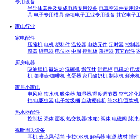
专用设备
半导体器件及集成电路专用设备
电真空器件专用设
具
电子专用模具
杂项电子工业专用设备
其它电子
家电行业
家电配件
压缩机
电机
塑料件
温控器
电热元件
定时器
控制器
感器
继电器
电位器
中周
控制板
遥控器
其它配件
厨房电器
吸油烟机
微波炉
洗碗机
燃气灶
消毒柜
电磁炉
电饭
机
咖啡壶/咖啡机
煮蛋器
家用酸奶机
制冰机
鲜米机
家居小家电
电风扇
饮水机
吸尘器
加湿器/湿度调节器
空气净化
拍/电驱虫器
电子垃圾桶
自动擦鞋机
纯水机/直饮机
热水器配件
控制板
壳体
面板
热交换器(水箱)
阀体
电磁阀
脉冲
视听周边设备
耳机
麦克风/话筒
卡拉OK机
解码器
电源
线材
插件