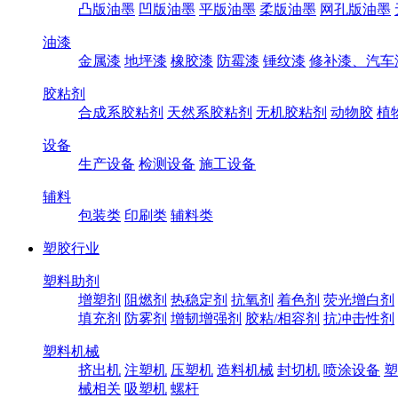
凸版油墨
凹版油墨
平版油墨
柔版油墨
网孔版油墨
油漆
金属漆
地坪漆
橡胶漆
防霉漆
锤纹漆
修补漆、汽车
胶粘剂
合成系胶粘剂
天然系胶粘剂
无机胶粘剂
动物胶
植
设备
生产设备
检测设备
施工设备
辅料
包装类
印刷类
辅料类
塑胶行业
塑料助剂
增塑剂
阻燃剂
热稳定剂
抗氧剂
着色剂
荧光增白剂
填充剂
防雾剂
增韧增强剂
胶粘/相容剂
抗冲击性剂
塑料机械
挤出机
注塑机
压塑机
造料机械
封切机
喷涂设备
塑
械相关
吸塑机
螺杆