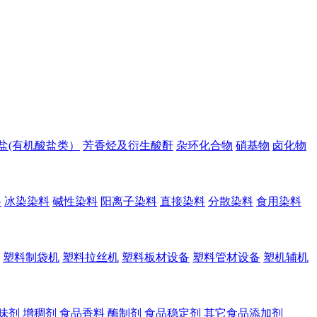
盐(有机酸盐类）
芳香烃及衍生酸酐
杂环化合物
硝基物
卤化物
料
冰染染料
碱性染料
阳离子染料
直接染料
分散染料
食用染料
塑料制袋机
塑料拉丝机
塑料板材设备
塑料管材设备
塑机辅机
味剂
增稠剂
食品香料
酶制剂
食品稳定剂
其它食品添加剂