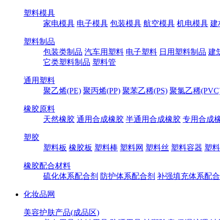
塑料模具
家电模具
电子模具
包装模具
航空模具
机电模具
建
塑料制品
包装类制品
汽车用塑料
电子塑料
日用塑料制品
建
它类塑料制品
塑料管
通用塑料
聚乙烯(PE)
聚丙烯(PP)
聚苯乙稀(PS)
聚氯乙稀(PVC
橡胶原料
天然橡胶
通用合成橡胶
半通用合成橡胶
专用合成
塑胶
塑料板
橡胶板
塑料棒
塑料网
塑料丝
塑料容器
塑料
橡胶配合材料
硫化体系配合剂
防护体系配合剂
补强填充体系配合
化妆品网
美容护肤产品(成品区)