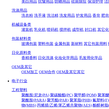
美白用品
抗皱用品
防晒用品
祛斑除痘
保湿护理
洁
洗涤用品
洗衣粉
洗手液
洗洁精
洗发用品
护发用品
香皂
肥皂
机械设备类
灌装机
乳化机
喷码机
搅拌机
成型机
封口机
其它化
包装材料类
玻璃包装
塑料包装
金属包装
新材料
其它包装用料
日化原料类
香精香料
日化洗涤
化妆化学用品
毛发用化学品
OEM及其它
OEM加工
OEM合作
OEM及其它其它
电子行业
工程塑料
聚酰胺/尼龙(PA)
聚碳酸酯(PC)
聚甲醛(POM)
聚苯醚
聚酰胺(PARA)
聚芳酯(PAR)
聚苯脂(PHB)
氟塑料(F)
物(MBS)
丙烯腈/乙烯/苯乙烯共聚物(AES)
酚醛树脂(