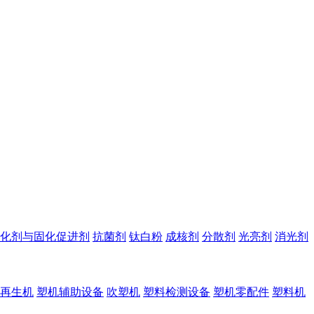
化剂与固化促进剂
抗菌剂
钛白粉
成核剂
分散剂
光亮剂
消光剂
再生机
塑机辅助设备
吹塑机
塑料检测设备
塑机零配件
塑料机