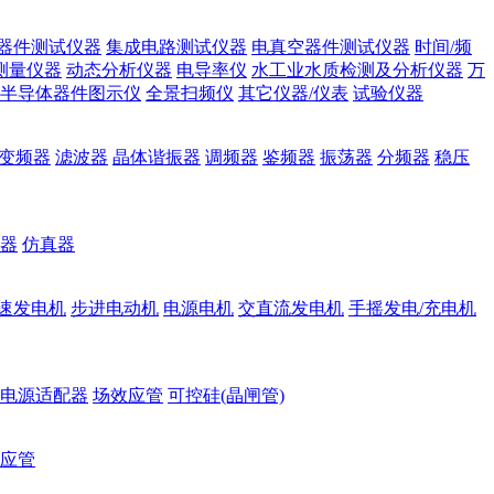
器件测试仪器
集成电路测试仪器
电真空器件测试仪器
时间/频
测量仪器
动态分析仪器
电导率仪
水工业水质检测及分析仪器
万
半导体器件图示仪
全景扫频仪
其它仪器/仪表
试验仪器
变频器
滤波器
晶体谐振器
调频器
鉴频器
振荡器
分频器
稳压
器
仿真器
速发电机
步进电动机
电源电机
交直流发电机
手摇发电/充电机
电源适配器
场效应管
可控硅(晶闸管)
应管