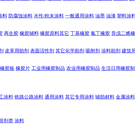
涂料
防腐蚀涂料
水性/粉末涂料
一般通用涂料
油墨
油漆
塑料涂
胶
再生胶
橡胶辅料
橡胶原料其它
丁基橡胶
氯丁橡胶
异戊二烯
剂
皮革用助剂
表面活性剂
其它化学助剂
吸附剂
涂料助剂
建筑
橡胶板
橡胶片
工业用橡胶制品
农业用橡胶制品
生活日用橡胶制
工涂料
铁路公路涂料
通用涂料
其它专用涂料
辅助材料
金属涂料
溶剂类
涂料