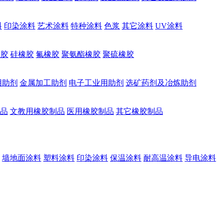
料
印染涂料
艺术涂料
特种涂料
色浆
其它涂料
UV涂料
橡胶
硅橡胶
氟橡胶
聚氨酯橡胶
聚硫橡胶
用助剂
金属加工助剂
电子工业用助剂
选矿药剂及冶炼助剂
品
文教用橡胶制品
医用橡胶制品
其它橡胶制品
墙地面涂料
塑料涂料
印染涂料
保温涂料
耐高温涂料
导电涂料