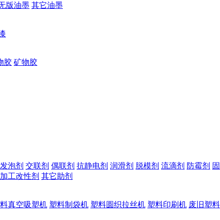
无版油墨
其它油墨
漆
物胶
矿物胶
发泡剂
交联剂
偶联剂
抗静电剂
润滑剂
脱模剂
流滴剂
防霉剂
固
加工改性剂
其它助剂
料真空吸塑机
塑料制袋机
塑料圆织拉丝机
塑料印刷机
废旧塑料