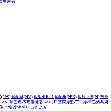
美甲用品
PPS)
聚醚砜(PES)
聚砜类树脂
聚醚酮(PEK)
聚酰亚胺(PI)
芳族
AS)
苯乙烯-丙烯腈树脂(SAN)
甲基丙烯酸-丁二烯-苯乙烯共聚
它聚合物
改性塑料
TPR
EVA