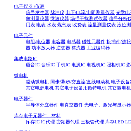
电子仪器 /仪表
信号发生器
脉冲仪
电压/电流/电阻测量仪器
光学电
率测量仪器
微波仪器
场强干扰测试仪器
信号分析
用表
电表
水表
煤气表
收费表
流量测量仪表
液位测
电子元件
电阻/电位器
电容器
电感器
磁性元器件
接插件(连接
器
功率放大器
逆变器
整流器
工业编码器
集成电路IC
语音IC
音乐IC
手机IC
电源IC
电视机IC
照相机IC
影
微电机
驱动微电机
同步/异步/交直流/直线电动机
电子设备
其它电源电机
其它电子设备用微特电机
其它微电机
电子器件
半导体分立器件
电真空器件
光电子、激光与显示器
库存电子元器件、材料
库存IC
IC代理
变频器代理
三极管代理
库存LED
L