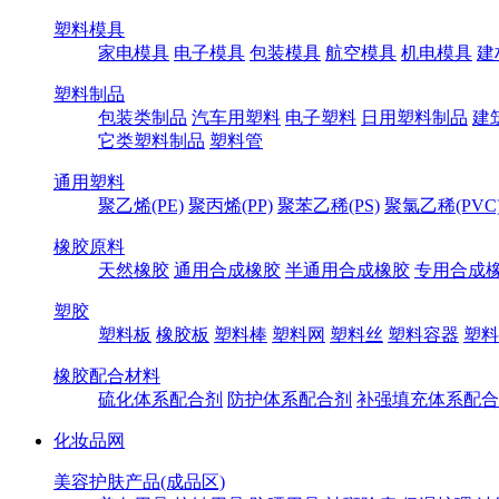
塑料模具
家电模具
电子模具
包装模具
航空模具
机电模具
建
塑料制品
包装类制品
汽车用塑料
电子塑料
日用塑料制品
建
它类塑料制品
塑料管
通用塑料
聚乙烯(PE)
聚丙烯(PP)
聚苯乙稀(PS)
聚氯乙稀(PVC
橡胶原料
天然橡胶
通用合成橡胶
半通用合成橡胶
专用合成
塑胶
塑料板
橡胶板
塑料棒
塑料网
塑料丝
塑料容器
塑料
橡胶配合材料
硫化体系配合剂
防护体系配合剂
补强填充体系配合
化妆品网
美容护肤产品(成品区)