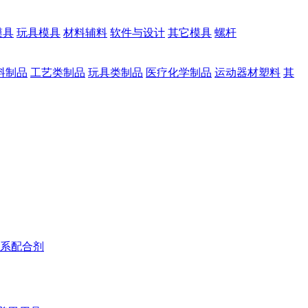
模具
玩具模具
材料辅料
软件与设计
其它模具
螺杆
料制品
工艺类制品
玩具类制品
医疗化学制品
运动器材塑料
其
系配合剂