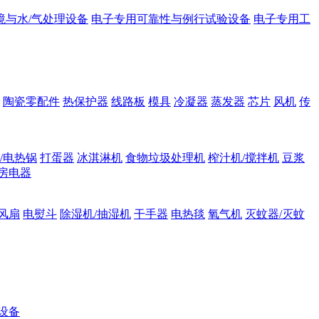
境与水/气处理设备
电子专用可靠性与例行试验设备
电子专用工
陶瓷零配件
热保护器
线路板
模具
冷凝器
蒸发器
芯片
风机
传
/电热锅
打蛋器
冰淇淋机
食物垃圾处理机
榨汁机/搅拌机
豆浆
房电器
风扇
电熨斗
除湿机/抽湿机
干手器
电热毯
氧气机
灭蚊器/灭蚊
设备