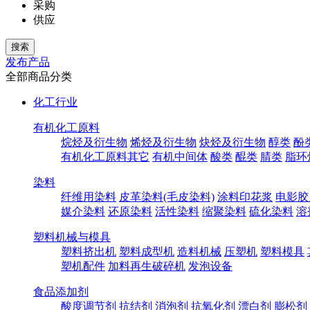
采购
供应
发布产品
全部商品分类
化工行业
有机化工原料
烷烃及衍生物
烯烃及衍生物
炔烃及衍生物
醇类
酚
有机化工原料其它
有机中间体
酸类
醌类
腈类
脂环
染料
纤维用染料
皮革染料(毛皮染料)
涂料印花浆
电影胶
媒介染料
还原染料
活性染料
缩聚染料
硫化染料
溶
塑料机械与模具
塑料挤出机
塑料成型机
造料机械
压塑机
塑料模具
塑机配件
加料再生破碎机
发泡设备
食品添加剂
酸度调节剂
抗结剂
消泡剂
抗氧化剂
漂白剂
膨松剂