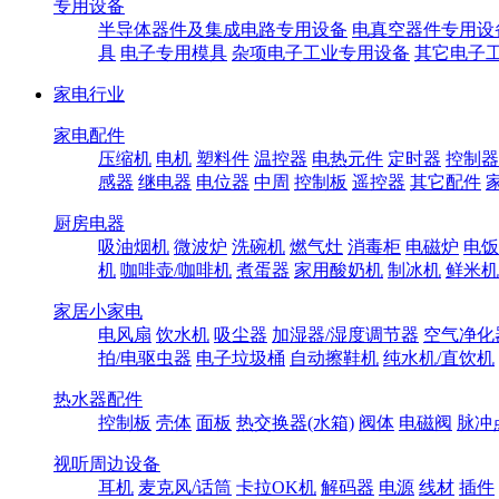
专用设备
半导体器件及集成电路专用设备
电真空器件专用设
具
电子专用模具
杂项电子工业专用设备
其它电子
家电行业
家电配件
压缩机
电机
塑料件
温控器
电热元件
定时器
控制器
感器
继电器
电位器
中周
控制板
遥控器
其它配件
厨房电器
吸油烟机
微波炉
洗碗机
燃气灶
消毒柜
电磁炉
电饭
机
咖啡壶/咖啡机
煮蛋器
家用酸奶机
制冰机
鲜米机
家居小家电
电风扇
饮水机
吸尘器
加湿器/湿度调节器
空气净化
拍/电驱虫器
电子垃圾桶
自动擦鞋机
纯水机/直饮机
热水器配件
控制板
壳体
面板
热交换器(水箱)
阀体
电磁阀
脉冲
视听周边设备
耳机
麦克风/话筒
卡拉OK机
解码器
电源
线材
插件