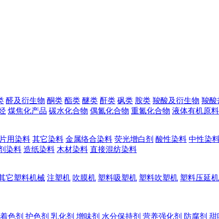
类
醛及衍生物
酮类
酯类
醚类
酐类
砜类
胺类
羧酸及衍生物
羧酸
烃
煤焦化产品
碳水化合物
偶氮化合物
重氮化合物
液体有机原料
片用染料
其它染料
金属络合染料
荧光增白剂
酸性染料
中性染
剂染料
造纸染料
木材染料
直接混纺染料
其它塑料机械
注塑机
吹膜机
塑料吸塑机
塑料吹塑机
塑料压延机
着色剂
护色剂
乳化剂
增味剂
水分保持剂
营养强化剂
防腐剂
甜