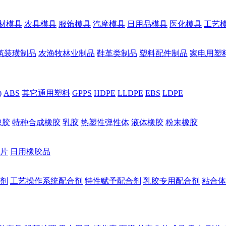
材模具
农具模具
服饰模具
汽摩模具
日用品模具
医化模具
工艺
筑装璜制品
农渔牧林业制品
鞋革类制品
塑料配件制品
家电用塑
)
ABS
其它通用塑料
GPPS
HDPE
LLDPE
EBS
LDPE
橡胶
特种合成橡胶
乳胶
热塑性弹性体
液体橡胶
粉末橡胶
片
日用橡胶品
剂
工艺操作系统配合剂
特性赋予配合剂
乳胶专用配合剂
粘合体