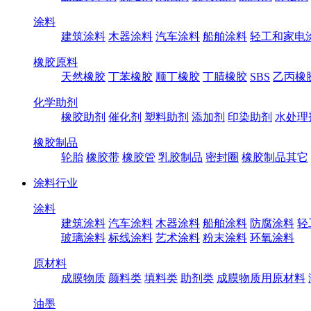
涂料
建筑涂料
木器涂料
汽车涂料
船舶涂料
轻工和家电
橡胶原料
天然橡胶
丁苯橡胶
顺丁橡胶
丁腈橡胶
SBS
乙丙橡
化学助剂
橡胶助剂
催化剂
塑料助剂
添加剂
印染助剂
水处理
橡胶制品
轮胎
橡胶带
橡胶管
乳胶制品
密封圈
橡胶制品其它
涂料行业
涂料
建筑涂料
汽车涂料
木器涂料
船舶涂料
防腐涂料
轻
玻璃涂料
标线涂料
艺术涂料
粉末涂料
环氧涂料
原材料
成膜物质
颜料类
填料类
助剂类
成膜物质用原材料
油墨