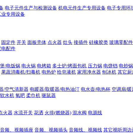
备
电子元件生产与检测设备
机电元件生产专用设备
电子专用环
工业专用设备
固定件
开关
面板壳体
点火器
灶头
接插件
硅橡胶类
玻璃零配件
家电配件
煲/电饭锅
电火锅
电烤箱
多士炉/烤面包机
压力锅
电饼铛
电炒锅
果蔬消毒机/扫毒机
电热炉
给皂液机
家用净水器
刨冰机
其它厨
器/空气清新器
电暖器/取暖器/电热油汀
电水壶/电热杯
空调扇/暖
软水机
氧吧
柔巾机
驱鼠器
点火器
水流开关
花洒
火排(燃烧器)
混水阀
电源线
音频、视频插座
音频、视频插头
音频线、视频线
其它视听周边