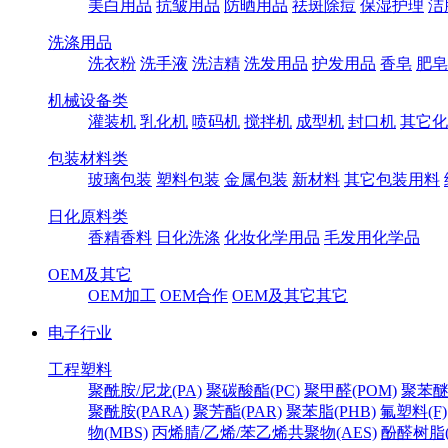
美白用品
抗皱用品
防晒用品
祛斑除痘
保湿护理
洁
洗涤用品
洗衣粉
洗手液
洗洁精
洗发用品
护发用品
香皂
肥皂
机械设备类
灌装机
乳化机
喷码机
搅拌机
成型机
封口机
其它化
包装材料类
玻璃包装
塑料包装
金属包装
新材料
其它包装用料
日化原料类
香精香料
日化洗涤
化妆化学用品
毛发用化学品
OEM及其它
OEM加工
OEM合作
OEM及其它其它
电子行业
工程塑料
聚酰胺/尼龙(PA)
聚碳酸酯(PC)
聚甲醛(POM)
聚苯醚
聚酰胺(PARA)
聚芳酯(PAR)
聚苯脂(PHB)
氟塑料(F)
物(MBS)
丙烯腈/乙烯/苯乙烯共聚物(AES)
酚醛树脂(