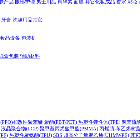
肤产品
眼部护理
男士用品
精华素
面膜
其它化妆成品
香水
彩妆
牙膏
洗涤用品其它
妆品设备
包装机
纸盒包装
辅助材料
(PPO)和改性聚苯醚
聚酯(PBT/PET)
热塑性弹性体(TPE)
聚苯硫醚(
液晶聚合物(LCP)
聚甲基丙烯酸甲酯(PMMA)
丙烯腈-苯乙烯树脂(
PF)
热塑性聚氨酯(TPU)
SBS
超高分子量聚乙烯(UHMWPE)
其