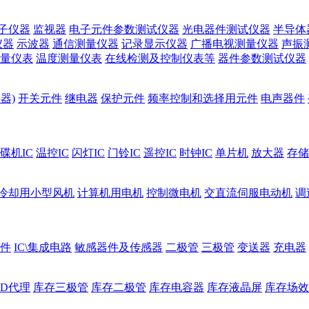
子仪器
监视器
电子元件参数测试仪器
光电器件测试仪器
半导体
仪器
示波器
通信测量仪器
记录显示仪器
广播电视测量仪器
声振
量仪表
温度测量仪表
在线检测及控制仪表等
器件参数测试仪器
器)
开关元件
继电器
保护元件
频率控制和选择用元件
电声器件
碟机IC
温控IC
闪灯IC
门铃IC
遥控IC
时钟IC
单片机
放大器
存储
冷却用小型风机
计算机用电机
控制微电机
交直流伺服电动机
调
件
IC\集成电路
敏感器件及传感器
二极管
三极管
变送器
充电器
ED代理
库存三极管
库存二极管
库存电容器
库存液晶屏
库存场效