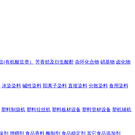
盐(有机酸盐类）
芳香烃及衍生酸酐
杂环化合物
硝基物
卤化物
料
冰染染料
碱性染料
阳离子染料
直接染料
分散染料
食用染料
塑料制袋机
塑料拉丝机
塑料板材设备
塑料管材设备
塑机辅机
味剂
增稠剂
食品香料
酶制剂
食品稳定剂
其它食品添加剂