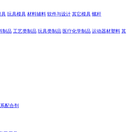
模具
玩具模具
材料辅料
软件与设计
其它模具
螺杆
料制品
工艺类制品
玩具类制品
医疗化学制品
运动器材塑料
其
系配合剂