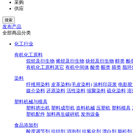
采购
供应
发布产品
全部商品分类
化工行业
有机化工原料
烷烃及衍生物
烯烃及衍生物
炔烃及衍生物
醇类
酚
有机化工原料其它
有机中间体
酸类
醌类
腈类
脂环
染料
纤维用染料
皮革染料(毛皮染料)
涂料印花浆
电影胶
媒介染料
还原染料
活性染料
缩聚染料
硫化染料
溶
塑料机械与模具
塑料挤出机
塑料成型机
造料机械
压塑机
塑料模具
塑机配件
加料再生破碎机
发泡设备
食品添加剂
酸度调节剂
抗结剂
消泡剂
抗氧化剂
漂白剂
膨松剂