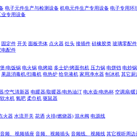
备
电子元件生产与检测设备
机电元件生产专用设备
电子专用环
工业专用设备
固定件
开关
面板壳体
点火器
灶头
接插件
硅橡胶类
玻璃零配件
家电配件
煲/电饭锅
电火锅
电烤箱
多士炉/烤面包机
压力锅
电饼铛
电炒锅
果蔬消毒机/扫毒机
电热炉
给皂液机
家用净水器
刨冰机
其它厨
器/空气清新器
电暖器/取暖器/电热油汀
电水壶/电热杯
空调扇/暖
软水机
氧吧
柔巾机
驱鼠器
点火器
水流开关
花洒
火排(燃烧器)
混水阀
电源线
音频、视频插座
音频、视频插头
音频线、视频线
其它视听周边