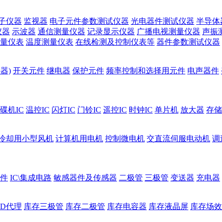
子仪器
监视器
电子元件参数测试仪器
光电器件测试仪器
半导体
仪器
示波器
通信测量仪器
记录显示仪器
广播电视测量仪器
声振
量仪表
温度测量仪表
在线检测及控制仪表等
器件参数测试仪器
器)
开关元件
继电器
保护元件
频率控制和选择用元件
电声器件
碟机IC
温控IC
闪灯IC
门铃IC
遥控IC
时钟IC
单片机
放大器
存储
冷却用小型风机
计算机用电机
控制微电机
交直流伺服电动机
调
件
IC\集成电路
敏感器件及传感器
二极管
三极管
变送器
充电器
ED代理
库存三极管
库存二极管
库存电容器
库存液晶屏
库存场效