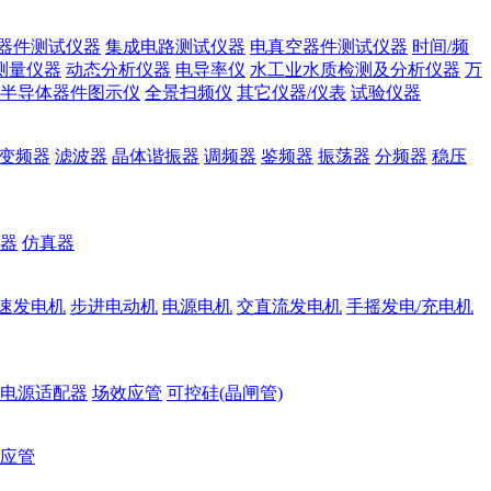
器件测试仪器
集成电路测试仪器
电真空器件测试仪器
时间/频
测量仪器
动态分析仪器
电导率仪
水工业水质检测及分析仪器
万
半导体器件图示仪
全景扫频仪
其它仪器/仪表
试验仪器
变频器
滤波器
晶体谐振器
调频器
鉴频器
振荡器
分频器
稳压
器
仿真器
速发电机
步进电动机
电源电机
交直流发电机
手摇发电/充电机
电源适配器
场效应管
可控硅(晶闸管)
应管