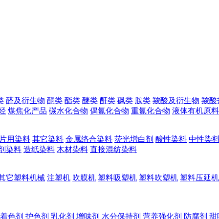
类
醛及衍生物
酮类
酯类
醚类
酐类
砜类
胺类
羧酸及衍生物
羧酸
烃
煤焦化产品
碳水化合物
偶氮化合物
重氮化合物
液体有机原料
片用染料
其它染料
金属络合染料
荧光增白剂
酸性染料
中性染
剂染料
造纸染料
木材染料
直接混纺染料
其它塑料机械
注塑机
吹膜机
塑料吸塑机
塑料吹塑机
塑料压延机
着色剂
护色剂
乳化剂
增味剂
水分保持剂
营养强化剂
防腐剂
甜