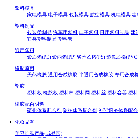
塑料模具
家电模具
电子模具
包装模具
航空模具
机电模具
建
塑料制品
包装类制品
汽车用塑料
电子塑料
日用塑料制品
建
它类塑料制品
塑料管
通用塑料
聚乙烯(PE)
聚丙烯(PP)
聚苯乙稀(PS)
聚氯乙稀(PVC
橡胶原料
天然橡胶
通用合成橡胶
半通用合成橡胶
专用合成
塑胶
塑料板
橡胶板
塑料棒
塑料网
塑料丝
塑料容器
塑料
橡胶配合材料
硫化体系配合剂
防护体系配合剂
补强填充体系配合
化妆品网
美容护肤产品(成品区)