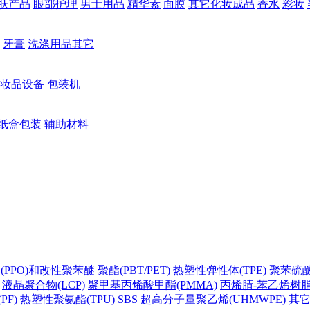
肤产品
眼部护理
男士用品
精华素
面膜
其它化妆成品
香水
彩妆
牙膏
洗涤用品其它
妆品设备
包装机
纸盒包装
辅助材料
(PPO)和改性聚苯醚
聚酯(PBT/PET)
热塑性弹性体(TPE)
聚苯硫醚(
液晶聚合物(LCP)
聚甲基丙烯酸甲酯(PMMA)
丙烯腈-苯乙烯树脂(
PF)
热塑性聚氨酯(TPU)
SBS
超高分子量聚乙烯(UHMWPE)
其