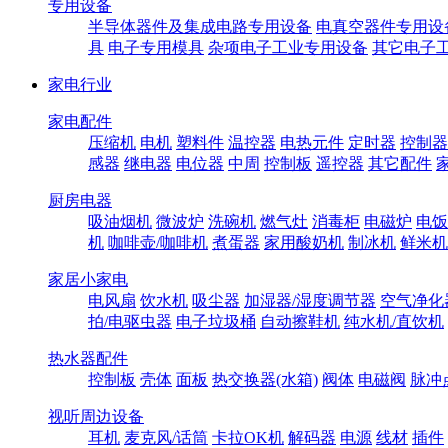
专用设备
半导体器件及集成电路专用设备
电真空器件专用设
具
电子专用模具
杂项电子工业专用设备
其它电子
家电行业
家电配件
压缩机
电机
塑料件
温控器
电热元件
定时器
控制器
感器
继电器
电位器
中周
控制板
遥控器
其它配件
厨房电器
吸油烟机
微波炉
洗碗机
燃气灶
消毒柜
电磁炉
电饭
机
咖啡壶/咖啡机
煮蛋器
家用酸奶机
制冰机
鲜米机
家居小家电
电风扇
饮水机
吸尘器
加湿器/湿度调节器
空气净化
拍/电驱虫器
电子垃圾桶
自动擦鞋机
纯水机/直饮机
热水器配件
控制板
壳体
面板
热交换器(水箱)
阀体
电磁阀
脉冲
视听周边设备
耳机
麦克风/话筒
卡拉OK机
解码器
电源
线材
插件