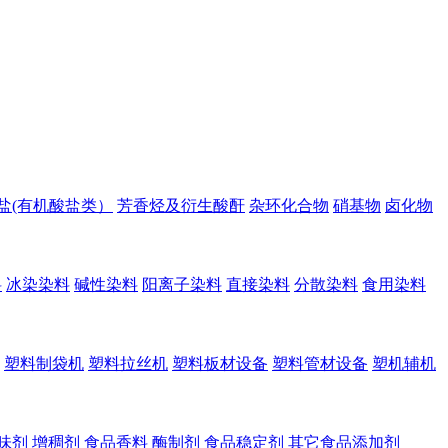
盐(有机酸盐类）
芳香烃及衍生酸酐
杂环化合物
硝基物
卤化物
料
冰染染料
碱性染料
阳离子染料
直接染料
分散染料
食用染料
塑料制袋机
塑料拉丝机
塑料板材设备
塑料管材设备
塑机辅机
味剂
增稠剂
食品香料
酶制剂
食品稳定剂
其它食品添加剂