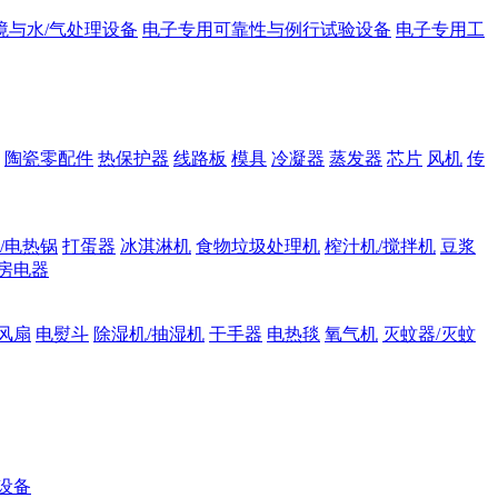
境与水/气处理设备
电子专用可靠性与例行试验设备
电子专用工
陶瓷零配件
热保护器
线路板
模具
冷凝器
蒸发器
芯片
风机
传
/电热锅
打蛋器
冰淇淋机
食物垃圾处理机
榨汁机/搅拌机
豆浆
房电器
风扇
电熨斗
除湿机/抽湿机
干手器
电热毯
氧气机
灭蚊器/灭蚊
设备