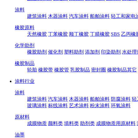
涂料
建筑涂料
木器涂料
汽车涂料
船舶涂料
轻工和家电
橡胶原料
天然橡胶
丁苯橡胶
顺丁橡胶
丁腈橡胶
SBS
乙丙橡
化学助剂
橡胶助剂
催化剂
塑料助剂
添加剂
印染助剂
水处理
橡胶制品
轮胎
橡胶带
橡胶管
乳胶制品
密封圈
橡胶制品其它
涂料行业
涂料
建筑涂料
汽车涂料
木器涂料
船舶涂料
防腐涂料
轻
玻璃涂料
标线涂料
艺术涂料
粉末涂料
环氧涂料
原材料
成膜物质
颜料类
填料类
助剂类
成膜物质用原材料
油墨