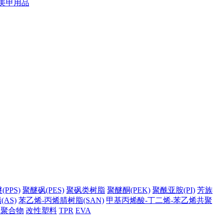
美甲用品
PPS)
聚醚砜(PES)
聚砜类树脂
聚醚酮(PEK)
聚酰亚胺(PI)
芳族
AS)
苯乙烯-丙烯腈树脂(SAN)
甲基丙烯酸-丁二烯-苯乙烯共聚
它聚合物
改性塑料
TPR
EVA