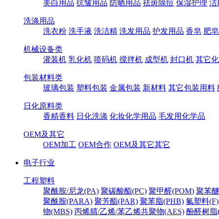
美白用品
抗皱用品
防晒用品
祛斑除痘
保湿护理
洁
洗涤用品
洗衣粉
洗手液
洗洁精
洗发用品
护发用品
香皂
肥皂
机械设备类
灌装机
乳化机
喷码机
搅拌机
成型机
封口机
其它化
包装材料类
玻璃包装
塑料包装
金属包装
新材料
其它包装用料
日化原料类
香精香料
日化洗涤
化妆化学用品
毛发用化学品
OEM及其它
OEM加工
OEM合作
OEM及其它其它
电子行业
工程塑料
聚酰胺/尼龙(PA)
聚碳酸酯(PC)
聚甲醛(POM)
聚苯醚
聚酰胺(PARA)
聚芳酯(PAR)
聚苯脂(PHB)
氟塑料(F)
物(MBS)
丙烯腈/乙烯/苯乙烯共聚物(AES)
酚醛树脂(