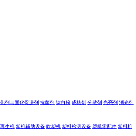
化剂与固化促进剂
抗菌剂
钛白粉
成核剂
分散剂
光亮剂
消光剂
再生机
塑机辅助设备
吹塑机
塑料检测设备
塑机零配件
塑料机