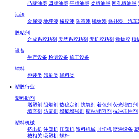
凸版油墨
凹版油墨
平版油墨
柔版油墨
网孔版油墨
油漆
金属漆
地坪漆
橡胶漆
防霉漆
锤纹漆
修补漆、汽车
胶粘剂
合成系胶粘剂
天然系胶粘剂
无机胶粘剂
动物胶
植
设备
生产设备
检测设备
施工设备
辅料
包装类
印刷类
辅料类
塑胶行业
塑料助剂
增塑剂
阻燃剂
热稳定剂
抗氧剂
着色剂
荧光增白剂
填充剂
防雾剂
增韧增强剂
胶粘/相容剂
抗冲击性剂
塑料机械
挤出机
注塑机
压塑机
造料机械
封切机
喷涂设备
塑
械相关
吸塑机
螺杆