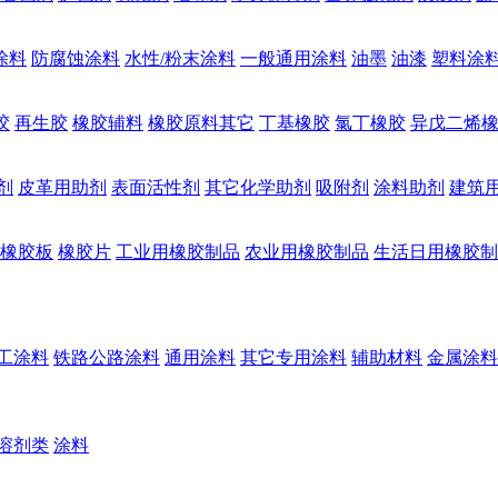
涂料
防腐蚀涂料
水性/粉末涂料
一般通用涂料
油墨
油漆
塑料涂
胶
再生胶
橡胶辅料
橡胶原料其它
丁基橡胶
氯丁橡胶
异戊二烯
剂
皮革用助剂
表面活性剂
其它化学助剂
吸附剂
涂料助剂
建筑
橡胶板
橡胶片
工业用橡胶制品
农业用橡胶制品
生活日用橡胶制
工涂料
铁路公路涂料
通用涂料
其它专用涂料
辅助材料
金属涂料
溶剂类
涂料