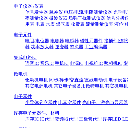
电子仪器 /仪表
信号发生器
脉冲仪
电压/电流/电阻测量仪器
光学电
率测量仪器
微波仪器
场强干扰测试仪器
信号分析
用表
电表
水表
煤气表
收费表
流量测量仪表
液位测
电子元件
电阻/电位器
电容器
电感器
磁性元器件
接插件(连接
器
功率放大器
逆变器
整流器
工业编码器
集成电路IC
语音IC
音乐IC
手机IC
电源IC
电视机IC
照相机IC
影
微电机
驱动微电机
同步/异步/交直流/直线电动机
电子设备
其它电源电机
其它电子设备用微特电机
其它微电机
电子器件
半导体分立器件
电真空器件
光电子、激光与显示器
库存电子元器件、材料
库存IC
IC代理
变频器代理
三极管代理
库存LED
L