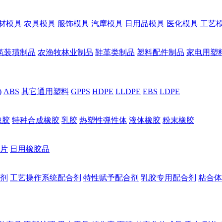
材模具
农具模具
服饰模具
汽摩模具
日用品模具
医化模具
工艺
筑装璜制品
农渔牧林业制品
鞋革类制品
塑料配件制品
家电用塑
)
ABS
其它通用塑料
GPPS
HDPE
LLDPE
EBS
LDPE
橡胶
特种合成橡胶
乳胶
热塑性弹性体
液体橡胶
粉末橡胶
片
日用橡胶品
剂
工艺操作系统配合剂
特性赋予配合剂
乳胶专用配合剂
粘合体