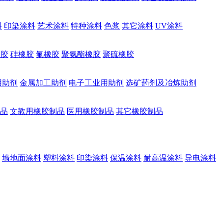
料
印染涂料
艺术涂料
特种涂料
色浆
其它涂料
UV涂料
橡胶
硅橡胶
氟橡胶
聚氨酯橡胶
聚硫橡胶
用助剂
金属加工助剂
电子工业用助剂
选矿药剂及冶炼助剂
品
文教用橡胶制品
医用橡胶制品
其它橡胶制品
墙地面涂料
塑料涂料
印染涂料
保温涂料
耐高温涂料
导电涂料