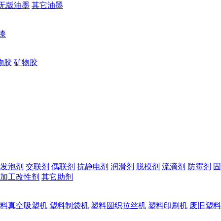
无版油墨
其它油墨
漆
物胶
矿物胶
发泡剂
交联剂
偶联剂
抗静电剂
润滑剂
脱模剂
流滴剂
防霉剂
固
加工改性剂
其它助剂
料真空吸塑机
塑料制袋机
塑料圆织拉丝机
塑料印刷机
废旧塑料