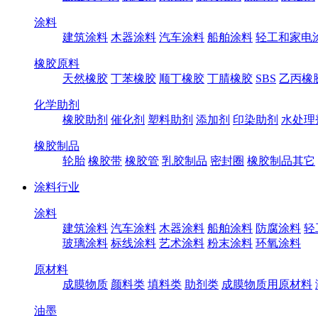
涂料
建筑涂料
木器涂料
汽车涂料
船舶涂料
轻工和家电
橡胶原料
天然橡胶
丁苯橡胶
顺丁橡胶
丁腈橡胶
SBS
乙丙橡
化学助剂
橡胶助剂
催化剂
塑料助剂
添加剂
印染助剂
水处理
橡胶制品
轮胎
橡胶带
橡胶管
乳胶制品
密封圈
橡胶制品其它
涂料行业
涂料
建筑涂料
汽车涂料
木器涂料
船舶涂料
防腐涂料
轻
玻璃涂料
标线涂料
艺术涂料
粉末涂料
环氧涂料
原材料
成膜物质
颜料类
填料类
助剂类
成膜物质用原材料
油墨