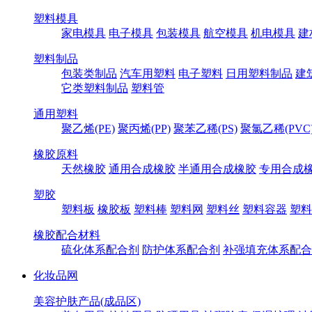
塑料模具
家电模具
电子模具
包装模具
航空模具
机电模具
建
塑料制品
包装类制品
汽车用塑料
电子塑料
日用塑料制品
建
它类塑料制品
塑料管
通用塑料
聚乙烯(PE)
聚丙烯(PP)
聚苯乙稀(PS)
聚氯乙稀(PVC
橡胶原料
天然橡胶
通用合成橡胶
半通用合成橡胶
专用合成
塑胶
塑料板
橡胶板
塑料棒
塑料网
塑料丝
塑料容器
塑料
橡胶配合材料
硫化体系配合剂
防护体系配合剂
补强填充体系配合
化妆品网
美容护肤产品(成品区)