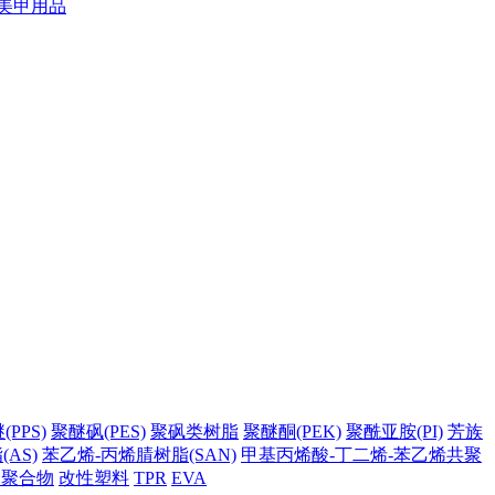
美甲用品
PPS)
聚醚砜(PES)
聚砜类树脂
聚醚酮(PEK)
聚酰亚胺(PI)
芳族
AS)
苯乙烯-丙烯腈树脂(SAN)
甲基丙烯酸-丁二烯-苯乙烯共聚
它聚合物
改性塑料
TPR
EVA