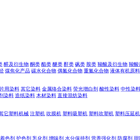
类
醛及衍生物
酮类
酯类
醚类
酐类
砜类
胺类
羧酸及衍生物
羧酸
烃
煤焦化产品
碳水化合物
偶氮化合物
重氮化合物
液体有机原料
片用染料
其它染料
金属络合染料
荧光增白剂
酸性染料
中性染
剂染料
造纸染料
木材染料
直接混纺染料
其它塑料机械
注塑机
吹膜机
塑料吸塑机
塑料吹塑机
塑料压延机
着色剂
护色剂
乳化剂
增味剂
水分保持剂
营养强化剂
防腐剂
甜