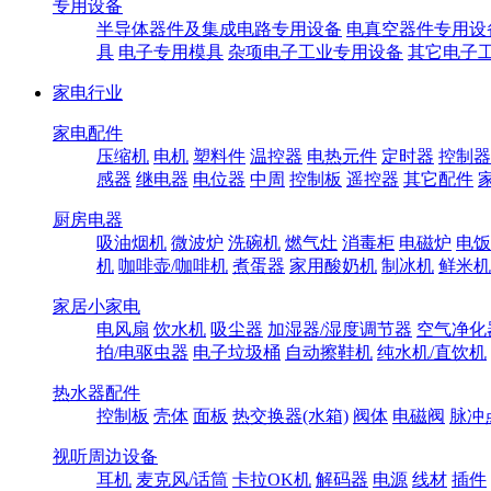
专用设备
半导体器件及集成电路专用设备
电真空器件专用设
具
电子专用模具
杂项电子工业专用设备
其它电子
家电行业
家电配件
压缩机
电机
塑料件
温控器
电热元件
定时器
控制器
感器
继电器
电位器
中周
控制板
遥控器
其它配件
厨房电器
吸油烟机
微波炉
洗碗机
燃气灶
消毒柜
电磁炉
电饭
机
咖啡壶/咖啡机
煮蛋器
家用酸奶机
制冰机
鲜米机
家居小家电
电风扇
饮水机
吸尘器
加湿器/湿度调节器
空气净化
拍/电驱虫器
电子垃圾桶
自动擦鞋机
纯水机/直饮机
热水器配件
控制板
壳体
面板
热交换器(水箱)
阀体
电磁阀
脉冲
视听周边设备
耳机
麦克风/话筒
卡拉OK机
解码器
电源
线材
插件