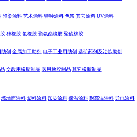
料
印染涂料
艺术涂料
特种涂料
色浆
其它涂料
UV涂料
橡胶
硅橡胶
氟橡胶
聚氨酯橡胶
聚硫橡胶
用助剂
金属加工助剂
电子工业用助剂
选矿药剂及冶炼助剂
品
文教用橡胶制品
医用橡胶制品
其它橡胶制品
墙地面涂料
塑料涂料
印染涂料
保温涂料
耐高温涂料
导电涂料