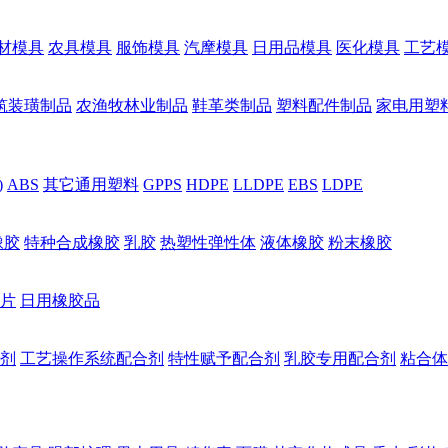
材模具
农具模具
服饰模具
汽摩模具
日用品模具
医化模具
工艺
筑装璜制品
农渔牧林业制品
鞋革类制品
塑料配件制品
家电用塑
)
ABS
其它通用塑料
GPPS
HDPE
LLDPE
EBS
LDPE
橡胶
特种合成橡胶
乳胶
热塑性弹性体
液体橡胶
粉末橡胶
片
日用橡胶品
剂
工艺操作系统配合剂
特性赋予配合剂
乳胶专用配合剂
粘合体