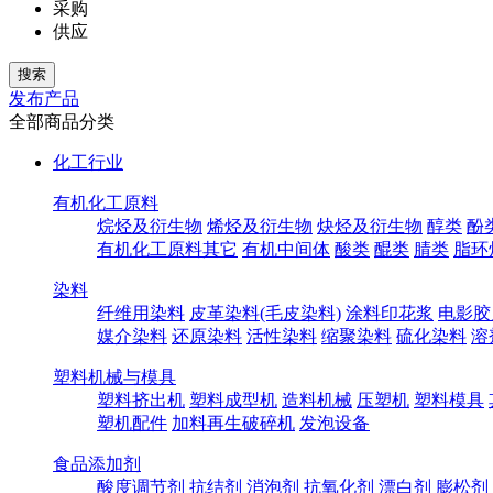
采购
供应
发布产品
全部商品分类
化工行业
有机化工原料
烷烃及衍生物
烯烃及衍生物
炔烃及衍生物
醇类
酚
有机化工原料其它
有机中间体
酸类
醌类
腈类
脂环
染料
纤维用染料
皮革染料(毛皮染料)
涂料印花浆
电影胶
媒介染料
还原染料
活性染料
缩聚染料
硫化染料
溶
塑料机械与模具
塑料挤出机
塑料成型机
造料机械
压塑机
塑料模具
塑机配件
加料再生破碎机
发泡设备
食品添加剂
酸度调节剂
抗结剂
消泡剂
抗氧化剂
漂白剂
膨松剂