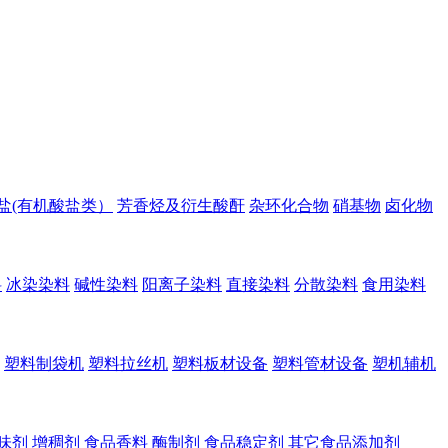
盐(有机酸盐类）
芳香烃及衍生酸酐
杂环化合物
硝基物
卤化物
料
冰染染料
碱性染料
阳离子染料
直接染料
分散染料
食用染料
塑料制袋机
塑料拉丝机
塑料板材设备
塑料管材设备
塑机辅机
味剂
增稠剂
食品香料
酶制剂
食品稳定剂
其它食品添加剂