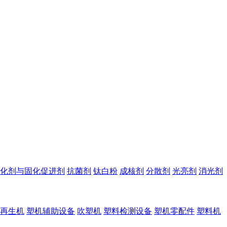
化剂与固化促进剂
抗菌剂
钛白粉
成核剂
分散剂
光亮剂
消光剂
再生机
塑机辅助设备
吹塑机
塑料检测设备
塑机零配件
塑料机