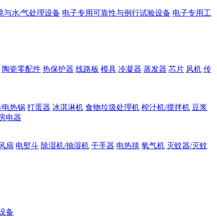
境与水/气处理设备
电子专用可靠性与例行试验设备
电子专用工
陶瓷零配件
热保护器
线路板
模具
冷凝器
蒸发器
芯片
风机
传
/电热锅
打蛋器
冰淇淋机
食物垃圾处理机
榨汁机/搅拌机
豆浆
房电器
风扇
电熨斗
除湿机/抽湿机
干手器
电热毯
氧气机
灭蚊器/灭蚊
设备