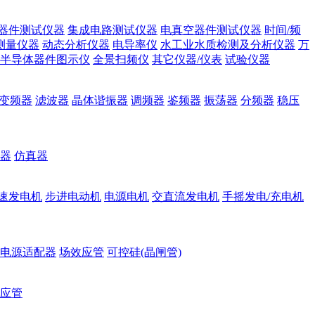
器件测试仪器
集成电路测试仪器
电真空器件测试仪器
时间/频
测量仪器
动态分析仪器
电导率仪
水工业水质检测及分析仪器
万
半导体器件图示仪
全景扫频仪
其它仪器/仪表
试验仪器
变频器
滤波器
晶体谐振器
调频器
鉴频器
振荡器
分频器
稳压
器
仿真器
速发电机
步进电动机
电源电机
交直流发电机
手摇发电/充电机
电源适配器
场效应管
可控硅(晶闸管)
应管