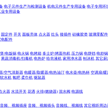
备
电子元件生产与检测设备
机电元件生产专用设备
电子专用环
工业专用设备
固定件
开关
面板壳体
点火器
灶头
接插件
硅橡胶类
玻璃零配件
家电配件
煲/电饭锅
电火锅
电烤箱
多士炉/烤面包机
压力锅
电饼铛
电炒锅
果蔬消毒机/扫毒机
电热炉
给皂液机
家用净水器
刨冰机
其它厨
器/空气清新器
电暖器/取暖器/电热油汀
电水壶/电热杯
空调扇/暖
软水机
氧吧
柔巾机
驱鼠器
点火器
水流开关
花洒
火排(燃烧器)
混水阀
电源线
音频、视频插座
音频、视频插头
音频线、视频线
其它视听周边