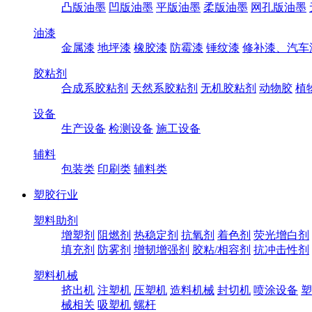
凸版油墨
凹版油墨
平版油墨
柔版油墨
网孔版油墨
油漆
金属漆
地坪漆
橡胶漆
防霉漆
锤纹漆
修补漆、汽车
胶粘剂
合成系胶粘剂
天然系胶粘剂
无机胶粘剂
动物胶
植
设备
生产设备
检测设备
施工设备
辅料
包装类
印刷类
辅料类
塑胶行业
塑料助剂
增塑剂
阻燃剂
热稳定剂
抗氧剂
着色剂
荧光增白剂
填充剂
防雾剂
增韧增强剂
胶粘/相容剂
抗冲击性剂
塑料机械
挤出机
注塑机
压塑机
造料机械
封切机
喷涂设备
塑
械相关
吸塑机
螺杆