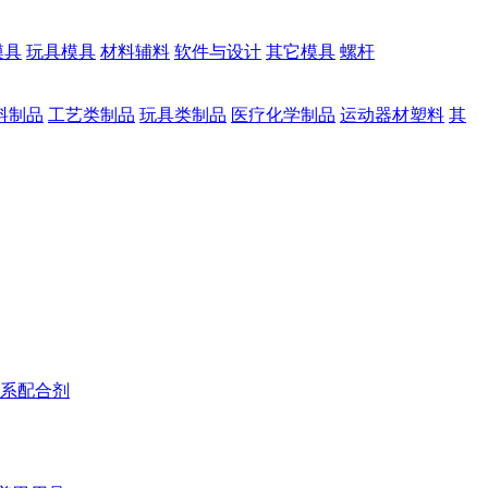
模具
玩具模具
材料辅料
软件与设计
其它模具
螺杆
料制品
工艺类制品
玩具类制品
医疗化学制品
运动器材塑料
其
系配合剂