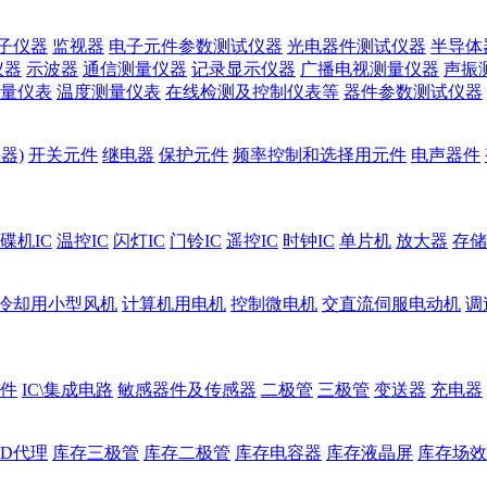
子仪器
监视器
电子元件参数测试仪器
光电器件测试仪器
半导体
仪器
示波器
通信测量仪器
记录显示仪器
广播电视测量仪器
声振
量仪表
温度测量仪表
在线检测及控制仪表等
器件参数测试仪器
器)
开关元件
继电器
保护元件
频率控制和选择用元件
电声器件
碟机IC
温控IC
闪灯IC
门铃IC
遥控IC
时钟IC
单片机
放大器
存储
冷却用小型风机
计算机用电机
控制微电机
交直流伺服电动机
调
件
IC\集成电路
敏感器件及传感器
二极管
三极管
变送器
充电器
ED代理
库存三极管
库存二极管
库存电容器
库存液晶屏
库存场效