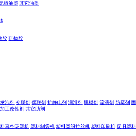
无版油墨
其它油墨
漆
物胶
矿物胶
发泡剂
交联剂
偶联剂
抗静电剂
润滑剂
脱模剂
流滴剂
防霉剂
固
加工改性剂
其它助剂
料真空吸塑机
塑料制袋机
塑料圆织拉丝机
塑料印刷机
废旧塑料