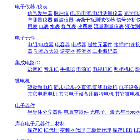
电子仪器 /仪表
信号发生器
脉冲仪
电压/电流/电阻测量仪器
光学电
率测量仪器
微波仪器
场强干扰测试仪器
信号分析
用表
电表
水表
煤气表
收费表
流量测量仪表
液位测
电子元件
电阻/电位器
电容器
电感器
磁性元器件
接插件(连接
器
功率放大器
逆变器
整流器
工业编码器
集成电路IC
语音IC
音乐IC
手机IC
电源IC
电视机IC
照相机IC
影
微电机
驱动微电机
同步/异步/交直流/直线电动机
电子设备
其它电源电机
其它电子设备用微特电机
其它微电机
电子器件
半导体分立器件
电真空器件
光电子、激光与显示器
库存电子元器件、材料
库存IC
IC代理
变频器代理
三极管代理
库存LED
L