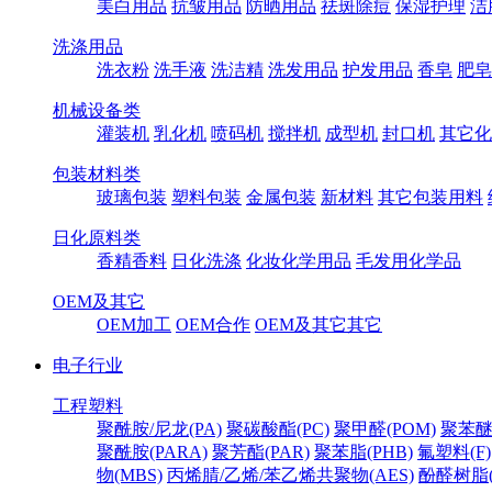
美白用品
抗皱用品
防晒用品
祛斑除痘
保湿护理
洁
洗涤用品
洗衣粉
洗手液
洗洁精
洗发用品
护发用品
香皂
肥皂
机械设备类
灌装机
乳化机
喷码机
搅拌机
成型机
封口机
其它化
包装材料类
玻璃包装
塑料包装
金属包装
新材料
其它包装用料
日化原料类
香精香料
日化洗涤
化妆化学用品
毛发用化学品
OEM及其它
OEM加工
OEM合作
OEM及其它其它
电子行业
工程塑料
聚酰胺/尼龙(PA)
聚碳酸酯(PC)
聚甲醛(POM)
聚苯醚
聚酰胺(PARA)
聚芳酯(PAR)
聚苯脂(PHB)
氟塑料(F)
物(MBS)
丙烯腈/乙烯/苯乙烯共聚物(AES)
酚醛树脂(