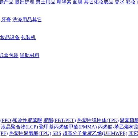
肤产品
眼部护理
男士用品
精华素
面膜
其它化妆成品
香水
彩妆
牙膏
洗涤用品其它
妆品设备
包装机
纸盒包装
辅助材料
(PPO)和改性聚苯醚
聚酯(PBT/PET)
热塑性弹性体(TPE)
聚苯硫醚(
液晶聚合物(LCP)
聚甲基丙烯酸甲酯(PMMA)
丙烯腈-苯乙烯树脂(
PF)
热塑性聚氨酯(TPU)
SBS
超高分子量聚乙烯(UHMWPE)
其