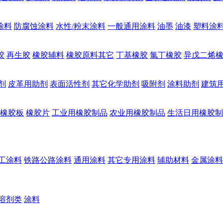
涂料
防腐蚀涂料
水性/粉末涂料
一般通用涂料
油墨
油漆
塑料涂
胶
再生胶
橡胶辅料
橡胶原料其它
丁基橡胶
氯丁橡胶
异戊二烯
剂
皮革用助剂
表面活性剂
其它化学助剂
吸附剂
涂料助剂
建筑
橡胶板
橡胶片
工业用橡胶制品
农业用橡胶制品
生活日用橡胶制
工涂料
铁路公路涂料
通用涂料
其它专用涂料
辅助材料
金属涂料
溶剂类
涂料