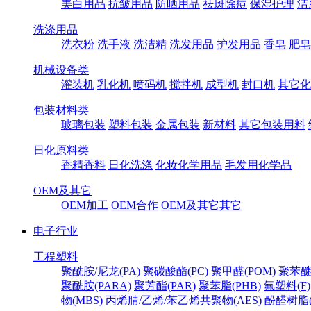
美白用品
抗皱用品
防晒用品
祛斑除痘
保湿护理
洁
洗涤用品
洗衣粉
洗手液
洗洁精
洗发用品
护发用品
香皂
肥皂
机械设备类
灌装机
乳化机
喷码机
搅拌机
成型机
封口机
其它化
包装材料类
玻璃包装
塑料包装
金属包装
新材料
其它包装用料
日化原料类
香精香料
日化洗涤
化妆化学用品
毛发用化学品
OEM及其它
OEM加工
OEM合作
OEM及其它其它
电子行业
工程塑料
聚酰胺/尼龙(PA)
聚碳酸酯(PC)
聚甲醛(POM)
聚苯醚
聚酰胺(PARA)
聚芳酯(PAR)
聚苯脂(PHB)
氟塑料(F)
物(MBS)
丙烯腈/乙烯/苯乙烯共聚物(AES)
酚醛树脂(