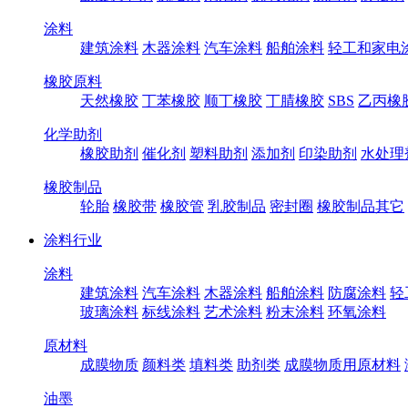
涂料
建筑涂料
木器涂料
汽车涂料
船舶涂料
轻工和家电
橡胶原料
天然橡胶
丁苯橡胶
顺丁橡胶
丁腈橡胶
SBS
乙丙橡
化学助剂
橡胶助剂
催化剂
塑料助剂
添加剂
印染助剂
水处理
橡胶制品
轮胎
橡胶带
橡胶管
乳胶制品
密封圈
橡胶制品其它
涂料行业
涂料
建筑涂料
汽车涂料
木器涂料
船舶涂料
防腐涂料
轻
玻璃涂料
标线涂料
艺术涂料
粉末涂料
环氧涂料
原材料
成膜物质
颜料类
填料类
助剂类
成膜物质用原材料
油墨