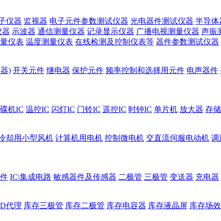
子仪器
监视器
电子元件参数测试仪器
光电器件测试仪器
半导体
仪器
示波器
通信测量仪器
记录显示仪器
广播电视测量仪器
声振
量仪表
温度测量仪表
在线检测及控制仪表等
器件参数测试仪器
器)
开关元件
继电器
保护元件
频率控制和选择用元件
电声器件
碟机IC
温控IC
闪灯IC
门铃IC
遥控IC
时钟IC
单片机
放大器
存储
冷却用小型风机
计算机用电机
控制微电机
交直流伺服电动机
调
件
IC\集成电路
敏感器件及传感器
二极管
三极管
变送器
充电器
ED代理
库存三极管
库存二极管
库存电容器
库存液晶屏
库存场效