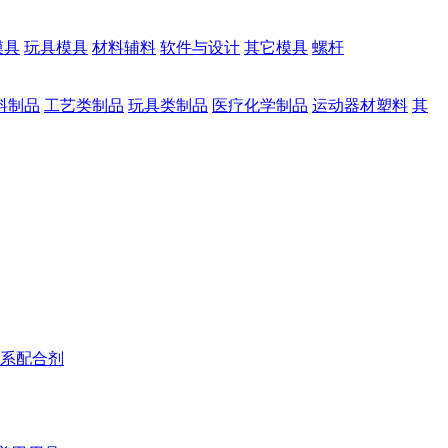
模具
玩具模具
材料辅料
软件与设计
其它模具
螺杆
料制品
工艺类制品
玩具类制品
医疗化学制品
运动器材塑料
其
系配合剂