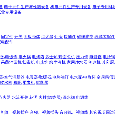
备
电子元件生产与检测设备
机电元件生产专用设备
电子专用环
工业专用设备
固定件
开关
面板壳体
点火器
灶头
接插件
硅橡胶类
玻璃零配件
家电配件
煲/电饭锅
电火锅
电烤箱
多士炉/烤面包机
压力锅
电饼铛
电炒锅
果蔬消毒机/扫毒机
电热炉
给皂液机
家用净水器
刨冰机
其它厨
器/空气清新器
电暖器/取暖器/电热油汀
电水壶/电热杯
空调扇/暖
软水机
氧吧
柔巾机
驱鼠器
点火器
水流开关
花洒
火排(燃烧器)
混水阀
电源线
音频、视频插座
音频、视频插头
音频线、视频线
其它视听周边