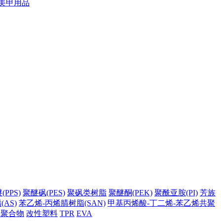
美甲用品
PPS)
聚醚砜(PES)
聚砜类树脂
聚醚酮(PEK)
聚酰亚胺(PI)
芳族
AS)
苯乙烯-丙烯腈树脂(SAN)
甲基丙烯酸-丁二烯-苯乙烯共聚
它聚合物
改性塑料
TPR
EVA