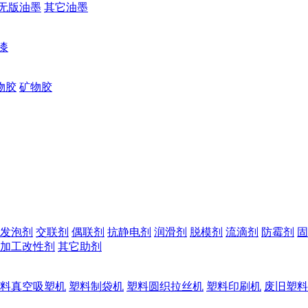
无版油墨
其它油墨
漆
物胶
矿物胶
发泡剂
交联剂
偶联剂
抗静电剂
润滑剂
脱模剂
流滴剂
防霉剂
固
加工改性剂
其它助剂
料真空吸塑机
塑料制袋机
塑料圆织拉丝机
塑料印刷机
废旧塑料