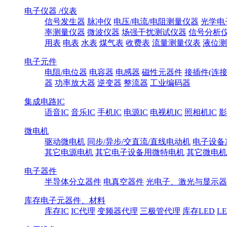
电子仪器 /仪表
信号发生器
脉冲仪
电压/电流/电阻测量仪器
光学电
率测量仪器
微波仪器
场强干扰测试仪器
信号分析
用表
电表
水表
煤气表
收费表
流量测量仪表
液位测
电子元件
电阻/电位器
电容器
电感器
磁性元器件
接插件(连接
器
功率放大器
逆变器
整流器
工业编码器
集成电路IC
语音IC
音乐IC
手机IC
电源IC
电视机IC
照相机IC
影
微电机
驱动微电机
同步/异步/交直流/直线电动机
电子设备
其它电源电机
其它电子设备用微特电机
其它微电机
电子器件
半导体分立器件
电真空器件
光电子、激光与显示器
库存电子元器件、材料
库存IC
IC代理
变频器代理
三极管代理
库存LED
L