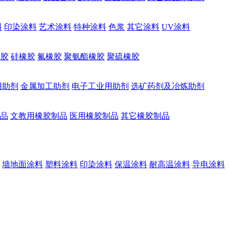
料
印染涂料
艺术涂料
特种涂料
色浆
其它涂料
UV涂料
橡胶
硅橡胶
氟橡胶
聚氨酯橡胶
聚硫橡胶
用助剂
金属加工助剂
电子工业用助剂
选矿药剂及冶炼助剂
品
文教用橡胶制品
医用橡胶制品
其它橡胶制品
墙地面涂料
塑料涂料
印染涂料
保温涂料
耐高温涂料
导电涂料