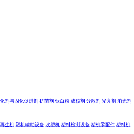
化剂与固化促进剂
抗菌剂
钛白粉
成核剂
分散剂
光亮剂
消光剂
再生机
塑机辅助设备
吹塑机
塑料检测设备
塑机零配件
塑料机