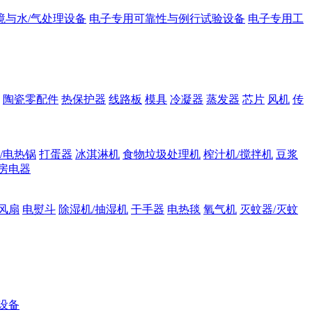
境与水/气处理设备
电子专用可靠性与例行试验设备
电子专用工
陶瓷零配件
热保护器
线路板
模具
冷凝器
蒸发器
芯片
风机
传
/电热锅
打蛋器
冰淇淋机
食物垃圾处理机
榨汁机/搅拌机
豆浆
房电器
风扇
电熨斗
除湿机/抽湿机
干手器
电热毯
氧气机
灭蚊器/灭蚊
设备