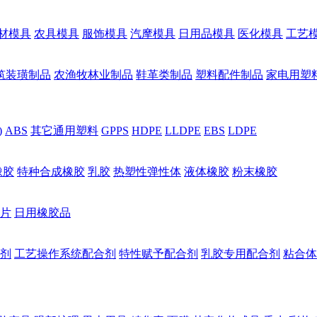
材模具
农具模具
服饰模具
汽摩模具
日用品模具
医化模具
工艺
筑装璜制品
农渔牧林业制品
鞋革类制品
塑料配件制品
家电用塑
)
ABS
其它通用塑料
GPPS
HDPE
LLDPE
EBS
LDPE
橡胶
特种合成橡胶
乳胶
热塑性弹性体
液体橡胶
粉末橡胶
片
日用橡胶品
剂
工艺操作系统配合剂
特性赋予配合剂
乳胶专用配合剂
粘合体