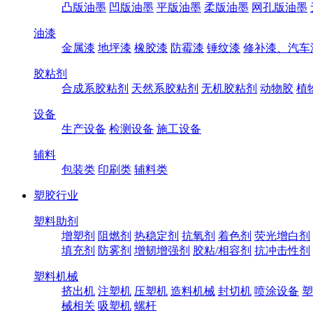
凸版油墨
凹版油墨
平版油墨
柔版油墨
网孔版油墨
油漆
金属漆
地坪漆
橡胶漆
防霉漆
锤纹漆
修补漆、汽车
胶粘剂
合成系胶粘剂
天然系胶粘剂
无机胶粘剂
动物胶
植
设备
生产设备
检测设备
施工设备
辅料
包装类
印刷类
辅料类
塑胶行业
塑料助剂
增塑剂
阻燃剂
热稳定剂
抗氧剂
着色剂
荧光增白剂
填充剂
防雾剂
增韧增强剂
胶粘/相容剂
抗冲击性剂
塑料机械
挤出机
注塑机
压塑机
造料机械
封切机
喷涂设备
塑
械相关
吸塑机
螺杆