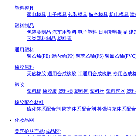
塑料模具
家电模具
电子模具
包装模具
航空模具
机电模具
建
塑料制品
包装类制品
汽车用塑料
电子塑料
日用塑料制品
建
它类塑料制品
塑料管
通用塑料
聚乙烯(PE)
聚丙烯(PP)
聚苯乙稀(PS)
聚氯乙稀(PVC
橡胶原料
天然橡胶
通用合成橡胶
半通用合成橡胶
专用合成
塑胶
塑料板
橡胶板
塑料棒
塑料网
塑料丝
塑料容器
塑料
橡胶配合材料
硫化体系配合剂
防护体系配合剂
补强填充体系配合
化妆品网
美容护肤产品(成品区)