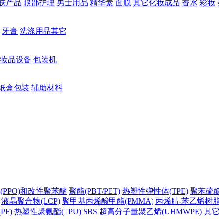
肤产品
眼部护理
男士用品
精华素
面膜
其它化妆成品
香水
彩妆
牙膏
洗涤用品其它
妆品设备
包装机
纸盒包装
辅助材料
(PPO)和改性聚苯醚
聚酯(PBT/PET)
热塑性弹性体(TPE)
聚苯硫醚(
液晶聚合物(LCP)
聚甲基丙烯酸甲酯(PMMA)
丙烯腈-苯乙烯树脂(
PF)
热塑性聚氨酯(TPU)
SBS
超高分子量聚乙烯(UHMWPE)
其