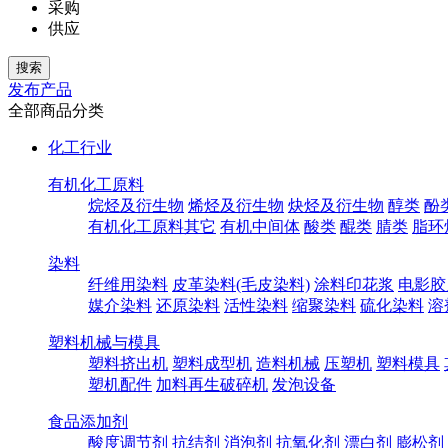
采购
供应
发布产品
全部商品分类
化工行业
有机化工原料
烷烃及衍生物
烯烃及衍生物
炔烃及衍生物
醇类
酚
有机化工原料其它
有机中间体
酸类
醌类
腈类
脂环
染料
纤维用染料
皮革染料(毛皮染料)
涂料印花浆
电影胶
媒介染料
还原染料
活性染料
缩聚染料
硫化染料
溶
塑料机械与模具
塑料挤出机
塑料成型机
造料机械
压塑机
塑料模具
塑机配件
加料再生破碎机
发泡设备
食品添加剂
酸度调节剂
抗结剂
消泡剂
抗氧化剂
漂白剂
膨松剂