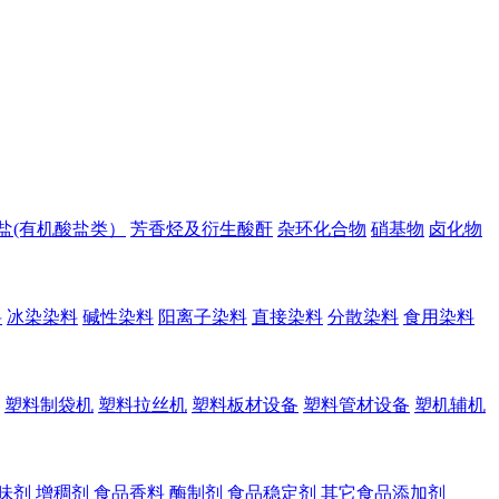
盐(有机酸盐类）
芳香烃及衍生酸酐
杂环化合物
硝基物
卤化物
料
冰染染料
碱性染料
阳离子染料
直接染料
分散染料
食用染料
塑料制袋机
塑料拉丝机
塑料板材设备
塑料管材设备
塑机辅机
味剂
增稠剂
食品香料
酶制剂
食品稳定剂
其它食品添加剂