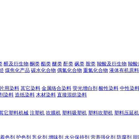
类
醛及衍生物
酮类
酯类
醚类
酐类
砜类
胺类
羧酸及衍生物
羧酸
烃
煤焦化产品
碳水化合物
偶氮化合物
重氮化合物
液体有机原料
片用染料
其它染料
金属络合染料
荧光增白剂
酸性染料
中性染
剂染料
造纸染料
木材染料
直接混纺染料
其它塑料机械
注塑机
吹膜机
塑料吸塑机
塑料吹塑机
塑料压延机
着色剂
护色剂
乳化剂
增味剂
水分保持剂
营养强化剂
防腐剂
甜