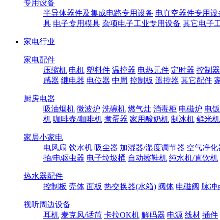
专用设备
半导体器件及集成电路专用设备
电真空器件专用设
具
电子专用模具
杂项电子工业专用设备
其它电子
家电行业
家电配件
压缩机
电机
塑料件
温控器
电热元件
定时器
控制器
感器
继电器
电位器
中周
控制板
遥控器
其它配件
厨房电器
吸油烟机
微波炉
洗碗机
燃气灶
消毒柜
电磁炉
电饭
机
咖啡壶/咖啡机
煮蛋器
家用酸奶机
制冰机
鲜米机
家居小家电
电风扇
饮水机
吸尘器
加湿器/湿度调节器
空气净化
拍/电驱虫器
电子垃圾桶
自动擦鞋机
纯水机/直饮机
热水器配件
控制板
壳体
面板
热交换器(水箱)
阀体
电磁阀
脉冲
视听周边设备
耳机
麦克风/话筒
卡拉OK机
解码器
电源
线材
插件