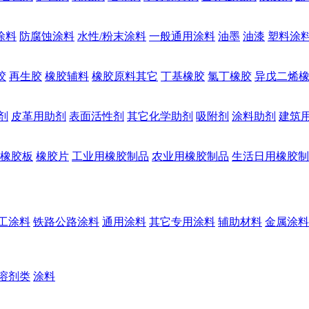
涂料
防腐蚀涂料
水性/粉末涂料
一般通用涂料
油墨
油漆
塑料涂
胶
再生胶
橡胶辅料
橡胶原料其它
丁基橡胶
氯丁橡胶
异戊二烯
剂
皮革用助剂
表面活性剂
其它化学助剂
吸附剂
涂料助剂
建筑
橡胶板
橡胶片
工业用橡胶制品
农业用橡胶制品
生活日用橡胶制
工涂料
铁路公路涂料
通用涂料
其它专用涂料
辅助材料
金属涂料
溶剂类
涂料