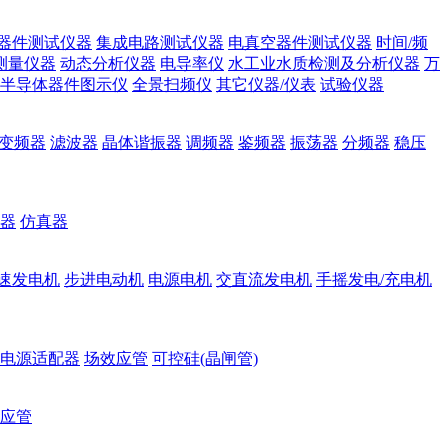
器件测试仪器
集成电路测试仪器
电真空器件测试仪器
时间/频
测量仪器
动态分析仪器
电导率仪
水工业水质检测及分析仪器
万
半导体器件图示仪
全景扫频仪
其它仪器/仪表
试验仪器
变频器
滤波器
晶体谐振器
调频器
鉴频器
振荡器
分频器
稳压
器
仿真器
速发电机
步进电动机
电源电机
交直流发电机
手摇发电/充电机
电源适配器
场效应管
可控硅(晶闸管)
应管