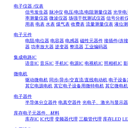
电子仪器 /仪表
信号发生器
脉冲仪
电压/电流/电阻测量仪器
光学电
率测量仪器
微波仪器
场强干扰测试仪器
信号分析
用表
电表
水表
煤气表
收费表
流量测量仪表
液位测
电子元件
电阻/电位器
电容器
电感器
磁性元器件
接插件(连接
器
功率放大器
逆变器
整流器
工业编码器
集成电路IC
语音IC
音乐IC
手机IC
电源IC
电视机IC
照相机IC
影
微电机
驱动微电机
同步/异步/交直流/直线电动机
电子设备
其它电源电机
其它电子设备用微特电机
其它微电机
电子器件
半导体分立器件
电真空器件
光电子、激光与显示器
库存电子元器件、材料
库存IC
IC代理
变频器代理
三极管代理
库存LED
L