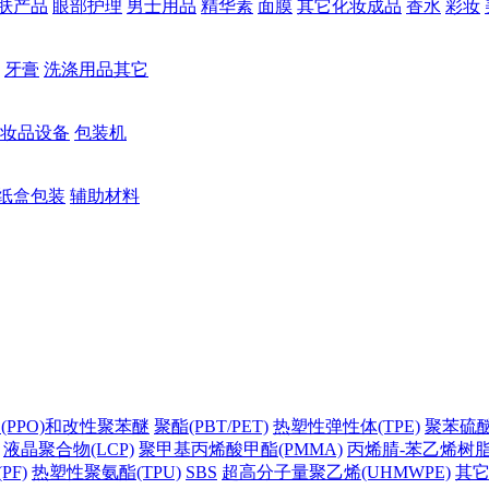
肤产品
眼部护理
男士用品
精华素
面膜
其它化妆成品
香水
彩妆
牙膏
洗涤用品其它
妆品设备
包装机
纸盒包装
辅助材料
(PPO)和改性聚苯醚
聚酯(PBT/PET)
热塑性弹性体(TPE)
聚苯硫醚(
液晶聚合物(LCP)
聚甲基丙烯酸甲酯(PMMA)
丙烯腈-苯乙烯树脂(
PF)
热塑性聚氨酯(TPU)
SBS
超高分子量聚乙烯(UHMWPE)
其