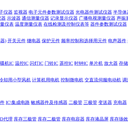
子仪器
监视器
电子元件参数测试仪器
光电器件测试仪器
半导体
仪器
示波器
通信测量仪器
记录显示仪器
广播电视测量仪器
声振
量仪表
温度测量仪表
在线检测及控制仪表等
器件参数测试仪器
器)
开关元件
继电器
保护元件
频率控制和选择用元件
电声器件
碟机IC
温控IC
闪灯IC
门铃IC
遥控IC
时钟IC
单片机
放大器
存储
冷却用小型风机
计算机用电机
控制微电机
交直流伺服电动机
调
件
IC\集成电路
敏感器件及传感器
二极管
三极管
变送器
充电器
ED代理
库存三极管
库存二极管
库存电容器
库存液晶屏
库存场效