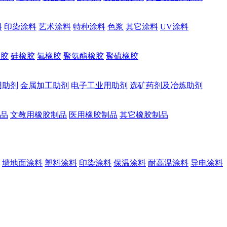
料
印染涂料
艺术涂料
特种涂料
色浆
其它涂料
UV涂料
橡胶
硅橡胶
氟橡胶
聚氨酯橡胶
聚硫橡胶
用助剂
金属加工助剂
电子工业用助剂
选矿药剂及冶炼助剂
品
文教用橡胶制品
医用橡胶制品
其它橡胶制品
墙地面涂料
塑料涂料
印染涂料
保温涂料
耐高温涂料
导电涂料