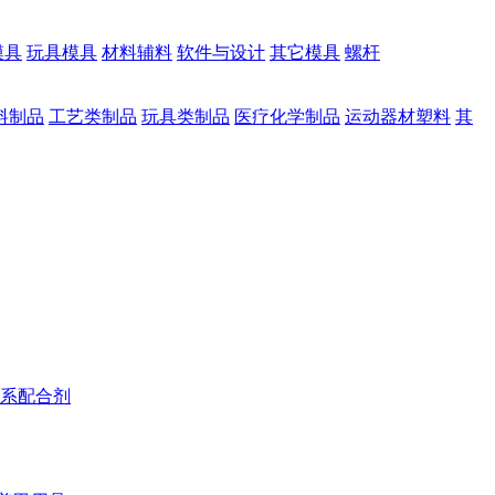
模具
玩具模具
材料辅料
软件与设计
其它模具
螺杆
料制品
工艺类制品
玩具类制品
医疗化学制品
运动器材塑料
其
系配合剂