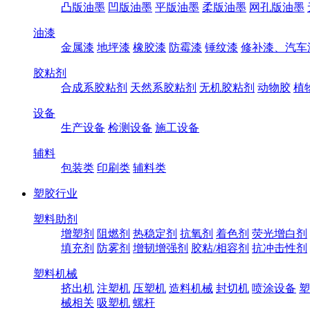
凸版油墨
凹版油墨
平版油墨
柔版油墨
网孔版油墨
油漆
金属漆
地坪漆
橡胶漆
防霉漆
锤纹漆
修补漆、汽车
胶粘剂
合成系胶粘剂
天然系胶粘剂
无机胶粘剂
动物胶
植
设备
生产设备
检测设备
施工设备
辅料
包装类
印刷类
辅料类
塑胶行业
塑料助剂
增塑剂
阻燃剂
热稳定剂
抗氧剂
着色剂
荧光增白剂
填充剂
防雾剂
增韧增强剂
胶粘/相容剂
抗冲击性剂
塑料机械
挤出机
注塑机
压塑机
造料机械
封切机
喷涂设备
塑
械相关
吸塑机
螺杆