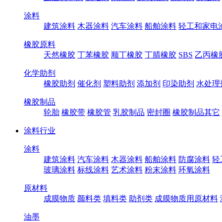
涂料
建筑涂料
木器涂料
汽车涂料
船舶涂料
轻工和家电
橡胶原料
天然橡胶
丁苯橡胶
顺丁橡胶
丁腈橡胶
SBS
乙丙橡
化学助剂
橡胶助剂
催化剂
塑料助剂
添加剂
印染助剂
水处理
橡胶制品
轮胎
橡胶带
橡胶管
乳胶制品
密封圈
橡胶制品其它
涂料行业
涂料
建筑涂料
汽车涂料
木器涂料
船舶涂料
防腐涂料
轻
玻璃涂料
标线涂料
艺术涂料
粉末涂料
环氧涂料
原材料
成膜物质
颜料类
填料类
助剂类
成膜物质用原材料
油墨