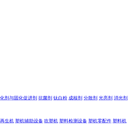
化剂与固化促进剂
抗菌剂
钛白粉
成核剂
分散剂
光亮剂
消光剂
再生机
塑机辅助设备
吹塑机
塑料检测设备
塑机零配件
塑料机