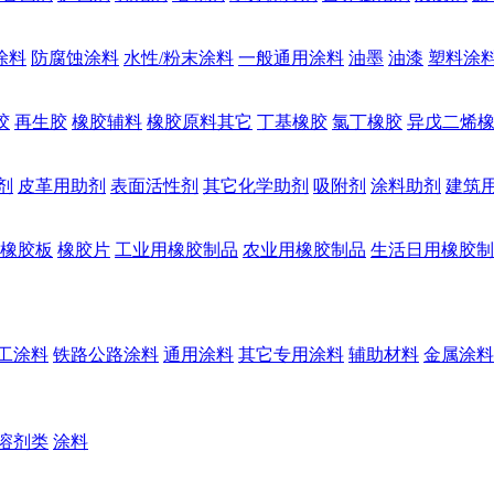
涂料
防腐蚀涂料
水性/粉末涂料
一般通用涂料
油墨
油漆
塑料涂
胶
再生胶
橡胶辅料
橡胶原料其它
丁基橡胶
氯丁橡胶
异戊二烯
剂
皮革用助剂
表面活性剂
其它化学助剂
吸附剂
涂料助剂
建筑
橡胶板
橡胶片
工业用橡胶制品
农业用橡胶制品
生活日用橡胶制
工涂料
铁路公路涂料
通用涂料
其它专用涂料
辅助材料
金属涂料
溶剂类
涂料