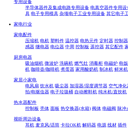
专用设备
半导体器件及集成电路专用设备
电真空器件专用设
具
电子专用模具
杂项电子工业专用设备
其它电子
家电行业
家电配件
压缩机
电机
塑料件
温控器
电热元件
定时器
控制器
感器
继电器
电位器
中周
控制板
遥控器
其它配件
厨房电器
吸油烟机
微波炉
洗碗机
燃气灶
消毒柜
电磁炉
电饭
机
咖啡壶/咖啡机
煮蛋器
家用酸奶机
制冰机
鲜米机
家居小家电
电风扇
饮水机
吸尘器
加湿器/湿度调节器
空气净化
拍/电驱虫器
电子垃圾桶
自动擦鞋机
纯水机/直饮机
热水器配件
控制板
壳体
面板
热交换器(水箱)
阀体
电磁阀
脉冲
视听周边设备
耳机
麦克风/话筒
卡拉OK机
解码器
电源
线材
插件