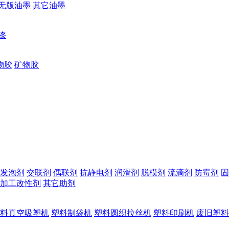
无版油墨
其它油墨
漆
物胶
矿物胶
发泡剂
交联剂
偶联剂
抗静电剂
润滑剂
脱模剂
流滴剂
防霉剂
固
加工改性剂
其它助剂
料真空吸塑机
塑料制袋机
塑料圆织拉丝机
塑料印刷机
废旧塑料