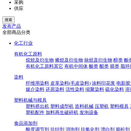
采购
供应
发布产品
全部商品分类
化工行业
有机化工原料
烷烃及衍生物
烯烃及衍生物
炔烃及衍生物
醇类
酚
有机化工原料其它
有机中间体
酸类
醌类
腈类
脂环
染料
纤维用染料
皮革染料(毛皮染料)
涂料印花浆
电影胶
媒介染料
还原染料
活性染料
缩聚染料
硫化染料
溶
塑料机械与模具
塑料挤出机
塑料成型机
造料机械
压塑机
塑料模具
塑机配件
加料再生破碎机
发泡设备
食品添加剂
酸度调节剂
抗结剂
消泡剂
抗氧化剂
漂白剂
膨松剂