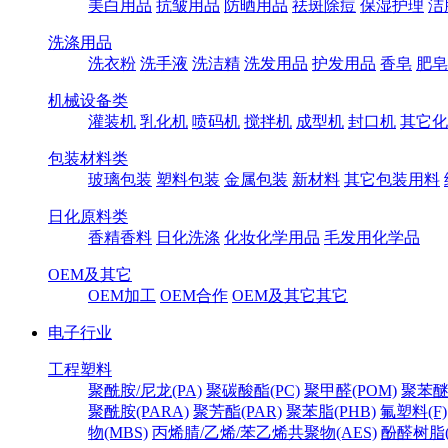
美白用品
抗皱用品
防晒用品
祛斑除痘
保湿护理
洁
洗涤用品
洗衣粉
洗手液
洗洁精
洗发用品
护发用品
香皂
肥皂
机械设备类
灌装机
乳化机
喷码机
搅拌机
成型机
封口机
其它化
包装材料类
玻璃包装
塑料包装
金属包装
新材料
其它包装用料
日化原料类
香精香料
日化洗涤
化妆化学用品
毛发用化学品
OEM及其它
OEM加工
OEM合作
OEM及其它其它
电子行业
工程塑料
聚酰胺/尼龙(PA)
聚碳酸酯(PC)
聚甲醛(POM)
聚苯醚
聚酰胺(PARA)
聚芳酯(PAR)
聚苯脂(PHB)
氟塑料(F)
物(MBS)
丙烯腈/乙烯/苯乙烯共聚物(AES)
酚醛树脂(