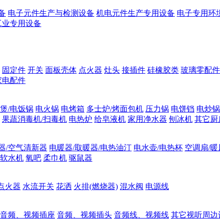
备
电子元件生产与检测设备
机电元件生产专用设备
电子专用环
工业专用设备
固定件
开关
面板壳体
点火器
灶头
接插件
硅橡胶类
玻璃零配件
家电配件
煲/电饭锅
电火锅
电烤箱
多士炉/烤面包机
压力锅
电饼铛
电炒锅
果蔬消毒机/扫毒机
电热炉
给皂液机
家用净水器
刨冰机
其它厨
器/空气清新器
电暖器/取暖器/电热油汀
电水壶/电热杯
空调扇/暖
软水机
氧吧
柔巾机
驱鼠器
点火器
水流开关
花洒
火排(燃烧器)
混水阀
电源线
音频、视频插座
音频、视频插头
音频线、视频线
其它视听周边