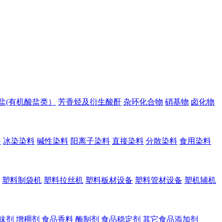
盐(有机酸盐类）
芳香烃及衍生酸酐
杂环化合物
硝基物
卤化物
料
冰染染料
碱性染料
阳离子染料
直接染料
分散染料
食用染料
塑料制袋机
塑料拉丝机
塑料板材设备
塑料管材设备
塑机辅机
味剂
增稠剂
食品香料
酶制剂
食品稳定剂
其它食品添加剂