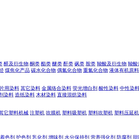
类
醛及衍生物
酮类
酯类
醚类
酐类
砜类
胺类
羧酸及衍生物
羧酸
烃
煤焦化产品
碳水化合物
偶氮化合物
重氮化合物
液体有机原料
片用染料
其它染料
金属络合染料
荧光增白剂
酸性染料
中性染
剂染料
造纸染料
木材染料
直接混纺染料
其它塑料机械
注塑机
吹膜机
塑料吸塑机
塑料吹塑机
塑料压延机
着色剂
护色剂
乳化剂
增味剂
水分保持剂
营养强化剂
防腐剂
甜