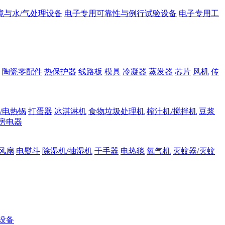
境与水/气处理设备
电子专用可靠性与例行试验设备
电子专用工
陶瓷零配件
热保护器
线路板
模具
冷凝器
蒸发器
芯片
风机
传
/电热锅
打蛋器
冰淇淋机
食物垃圾处理机
榨汁机/搅拌机
豆浆
房电器
风扇
电熨斗
除湿机/抽湿机
干手器
电热毯
氧气机
灭蚊器/灭蚊
设备