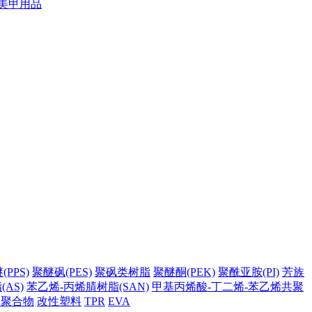
美甲用品
PPS)
聚醚砜(PES)
聚砜类树脂
聚醚酮(PEK)
聚酰亚胺(PI)
芳族
AS)
苯乙烯-丙烯腈树脂(SAN)
甲基丙烯酸-丁二烯-苯乙烯共聚
它聚合物
改性塑料
TPR
EVA