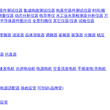
器件测试仪器
集成电路测试仪器
电真空器件测试仪器
时间/频
测量仪器
动态分析仪器
电导率仪
水工业水质检测及分析仪器
万
半导体器件图示仪
全景扫频仪
其它仪器/仪表
试验仪器
变频器
滤波器
晶体谐振器
调频器
鉴频器
振荡器
分频器
稳压
器
仿真器
速发电机
步进电动机
电源电机
交直流发电机
手摇发电/充电机
电源适配器
场效应管
可控硅(晶闸管)
应管