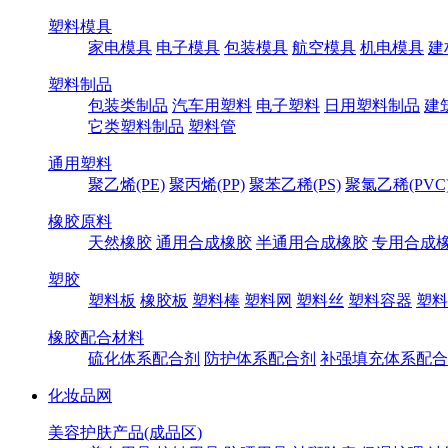
塑料模具
家电模具
电子模具
包装模具
航空模具
机电模具
建
塑料制品
包装类制品
汽车用塑料
电子塑料
日用塑料制品
建
它类塑料制品
塑料管
通用塑料
聚乙烯(PE)
聚丙烯(PP)
聚苯乙稀(PS)
聚氯乙稀(PVC
橡胶原料
天然橡胶
通用合成橡胶
半通用合成橡胶
专用合成
塑胶
塑料板
橡胶板
塑料棒
塑料网
塑料丝
塑料容器
塑料
橡胶配合材料
硫化体系配合剂
防护体系配合剂
补强填充体系配合
化妆品网
美容护肤产品(成品区)