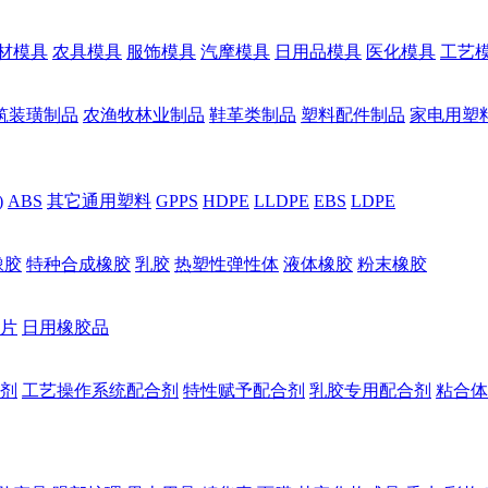
材模具
农具模具
服饰模具
汽摩模具
日用品模具
医化模具
工艺
筑装璜制品
农渔牧林业制品
鞋革类制品
塑料配件制品
家电用塑
)
ABS
其它通用塑料
GPPS
HDPE
LLDPE
EBS
LDPE
橡胶
特种合成橡胶
乳胶
热塑性弹性体
液体橡胶
粉末橡胶
片
日用橡胶品
剂
工艺操作系统配合剂
特性赋予配合剂
乳胶专用配合剂
粘合体