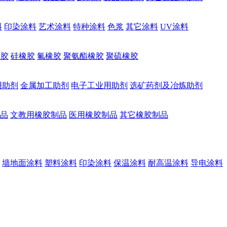
料
印染涂料
艺术涂料
特种涂料
色浆
其它涂料
UV涂料
橡胶
硅橡胶
氟橡胶
聚氨酯橡胶
聚硫橡胶
用助剂
金属加工助剂
电子工业用助剂
选矿药剂及冶炼助剂
品
文教用橡胶制品
医用橡胶制品
其它橡胶制品
墙地面涂料
塑料涂料
印染涂料
保温涂料
耐高温涂料
导电涂料