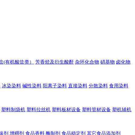
盐(有机酸盐类）
芳香烃及衍生酸酐
杂环化合物
硝基物
卤化物
料
冰染染料
碱性染料
阳离子染料
直接染料
分散染料
食用染料
塑料制袋机
塑料拉丝机
塑料板材设备
塑料管材设备
塑机辅机
味剂
增稠剂
食品香料
酶制剂
食品稳定剂
其它食品添加剂