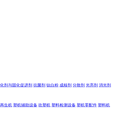
化剂与固化促进剂
抗菌剂
钛白粉
成核剂
分散剂
光亮剂
消光剂
再生机
塑机辅助设备
吹塑机
塑料检测设备
塑机零配件
塑料机