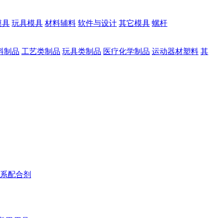
模具
玩具模具
材料辅料
软件与设计
其它模具
螺杆
料制品
工艺类制品
玩具类制品
医疗化学制品
运动器材塑料
其
系配合剂