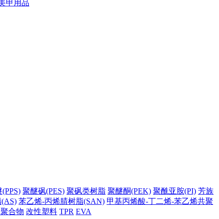
美甲用品
PPS)
聚醚砜(PES)
聚砜类树脂
聚醚酮(PEK)
聚酰亚胺(PI)
芳族
AS)
苯乙烯-丙烯腈树脂(SAN)
甲基丙烯酸-丁二烯-苯乙烯共聚
它聚合物
改性塑料
TPR
EVA