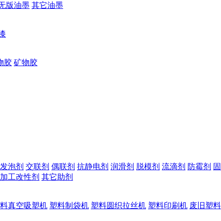
无版油墨
其它油墨
漆
物胶
矿物胶
发泡剂
交联剂
偶联剂
抗静电剂
润滑剂
脱模剂
流滴剂
防霉剂
固
加工改性剂
其它助剂
料真空吸塑机
塑料制袋机
塑料圆织拉丝机
塑料印刷机
废旧塑料