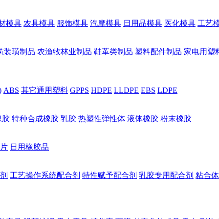
材模具
农具模具
服饰模具
汽摩模具
日用品模具
医化模具
工艺
筑装璜制品
农渔牧林业制品
鞋革类制品
塑料配件制品
家电用塑
)
ABS
其它通用塑料
GPPS
HDPE
LLDPE
EBS
LDPE
橡胶
特种合成橡胶
乳胶
热塑性弹性体
液体橡胶
粉末橡胶
片
日用橡胶品
剂
工艺操作系统配合剂
特性赋予配合剂
乳胶专用配合剂
粘合体