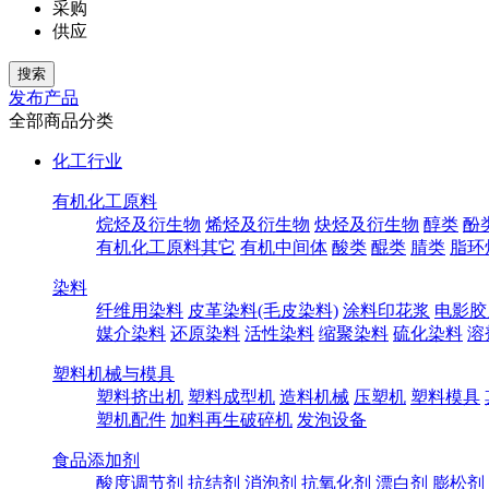
采购
供应
发布产品
全部商品分类
化工行业
有机化工原料
烷烃及衍生物
烯烃及衍生物
炔烃及衍生物
醇类
酚
有机化工原料其它
有机中间体
酸类
醌类
腈类
脂环
染料
纤维用染料
皮革染料(毛皮染料)
涂料印花浆
电影胶
媒介染料
还原染料
活性染料
缩聚染料
硫化染料
溶
塑料机械与模具
塑料挤出机
塑料成型机
造料机械
压塑机
塑料模具
塑机配件
加料再生破碎机
发泡设备
食品添加剂
酸度调节剂
抗结剂
消泡剂
抗氧化剂
漂白剂
膨松剂