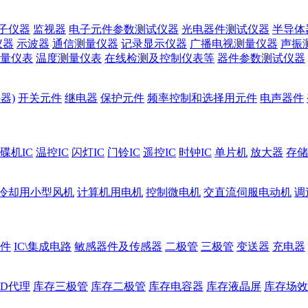
子仪器
监视器
电子元件参数测试仪器
光电器件测试仪器
半导体
仪器
示波器
通信测量仪器
记录显示仪器
广播电视测量仪器
声振
量仪表
温度测量仪表
在线检测及控制仪表等
器件参数测试仪器
器)
开关元件
继电器
保护元件
频率控制和选择用元件
电声器件
碟机IC
温控IC
闪灯IC
门铃IC
遥控IC
时钟IC
单片机
放大器
存储
冷却用小型风机
计算机用电机
控制微电机
交直流伺服电动机
调
件
IC\集成电路
敏感器件及传感器
二极管
三极管
变送器
充电器
ED代理
库存三极管
库存二极管
库存电容器
库存液晶屏
库存场效