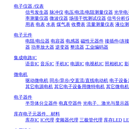
电子仪器 /仪表
信号发生器
脉冲仪
电压/电流/电阻测量仪器
光学电
率测量仪器
微波仪器
场强干扰测试仪器
信号分析
用表
电表
水表
煤气表
收费表
流量测量仪表
液位测
电子元件
电阻/电位器
电容器
电感器
磁性元器件
接插件(连接
器
功率放大器
逆变器
整流器
工业编码器
集成电路IC
语音IC
音乐IC
手机IC
电源IC
电视机IC
照相机IC
影
微电机
驱动微电机
同步/异步/交直流/直线电动机
电子设备
其它电源电机
其它电子设备用微特电机
其它微电机
电子器件
半导体分立器件
电真空器件
光电子、激光与显示器
库存电子元器件、材料
库存IC
IC代理
变频器代理
三极管代理
库存LED
L