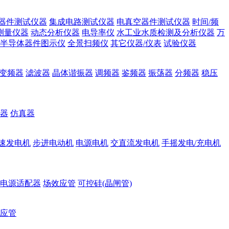
器件测试仪器
集成电路测试仪器
电真空器件测试仪器
时间/频
测量仪器
动态分析仪器
电导率仪
水工业水质检测及分析仪器
万
半导体器件图示仪
全景扫频仪
其它仪器/仪表
试验仪器
变频器
滤波器
晶体谐振器
调频器
鉴频器
振荡器
分频器
稳压
器
仿真器
速发电机
步进电动机
电源电机
交直流发电机
手摇发电/充电机
电源适配器
场效应管
可控硅(晶闸管)
应管