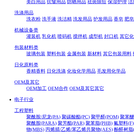
美白用品
抗皱用品
防晒用品
祛斑除痘
保湿护理
洁
洗涤用品
洗衣粉
洗手液
洗洁精
洗发用品
护发用品
香皂
肥皂
机械设备类
灌装机
乳化机
喷码机
搅拌机
成型机
封口机
其它化
包装材料类
玻璃包装
塑料包装
金属包装
新材料
其它包装用料
日化原料类
香精香料
日化洗涤
化妆化学用品
毛发用化学品
OEM及其它
OEM加工
OEM合作
OEM及其它其它
电子行业
工程塑料
聚酰胺/尼龙(PA)
聚碳酸酯(PC)
聚甲醛(POM)
聚苯醚
聚酰胺(PARA)
聚芳酯(PAR)
聚苯脂(PHB)
氟塑料(F)
物(MBS)
丙烯腈/乙烯/苯乙烯共聚物(AES)
酚醛树脂(