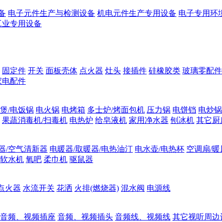
备
电子元件生产与检测设备
机电元件生产专用设备
电子专用环
工业专用设备
固定件
开关
面板壳体
点火器
灶头
接插件
硅橡胶类
玻璃零配件
家电配件
煲/电饭锅
电火锅
电烤箱
多士炉/烤面包机
压力锅
电饼铛
电炒锅
果蔬消毒机/扫毒机
电热炉
给皂液机
家用净水器
刨冰机
其它厨
器/空气清新器
电暖器/取暖器/电热油汀
电水壶/电热杯
空调扇/暖
软水机
氧吧
柔巾机
驱鼠器
点火器
水流开关
花洒
火排(燃烧器)
混水阀
电源线
音频、视频插座
音频、视频插头
音频线、视频线
其它视听周边