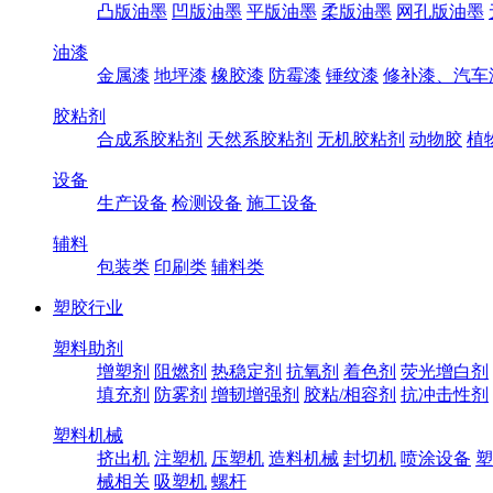
凸版油墨
凹版油墨
平版油墨
柔版油墨
网孔版油墨
油漆
金属漆
地坪漆
橡胶漆
防霉漆
锤纹漆
修补漆、汽车
胶粘剂
合成系胶粘剂
天然系胶粘剂
无机胶粘剂
动物胶
植
设备
生产设备
检测设备
施工设备
辅料
包装类
印刷类
辅料类
塑胶行业
塑料助剂
增塑剂
阻燃剂
热稳定剂
抗氧剂
着色剂
荧光增白剂
填充剂
防雾剂
增韧增强剂
胶粘/相容剂
抗冲击性剂
塑料机械
挤出机
注塑机
压塑机
造料机械
封切机
喷涂设备
塑
械相关
吸塑机
螺杆