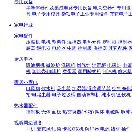
专用设备
半导体器件及集成电路专用设备
电真空器件专用设
具
电子专用模具
杂项电子工业专用设备
其它电子
家电行业
家电配件
压缩机
电机
塑料件
温控器
电热元件
定时器
控制器
感器
继电器
电位器
中周
控制板
遥控器
其它配件
厨房电器
吸油烟机
微波炉
洗碗机
燃气灶
消毒柜
电磁炉
电饭
机
咖啡壶/咖啡机
煮蛋器
家用酸奶机
制冰机
鲜米机
家居小家电
电风扇
饮水机
吸尘器
加湿器/湿度调节器
空气净化
拍/电驱虫器
电子垃圾桶
自动擦鞋机
纯水机/直饮机
热水器配件
控制板
壳体
面板
热交换器(水箱)
阀体
电磁阀
脉冲
视听周边设备
耳机
麦克风/话筒
卡拉OK机
解码器
电源
线材
插件