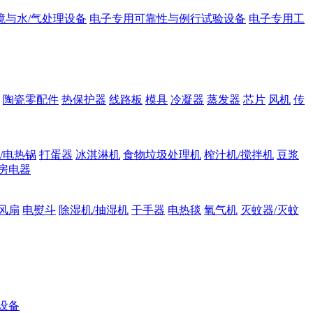
境与水/气处理设备
电子专用可靠性与例行试验设备
电子专用工
陶瓷零配件
热保护器
线路板
模具
冷凝器
蒸发器
芯片
风机
传
/电热锅
打蛋器
冰淇淋机
食物垃圾处理机
榨汁机/搅拌机
豆浆
房电器
风扇
电熨斗
除湿机/抽湿机
干手器
电热毯
氧气机
灭蚊器/灭蚊
设备