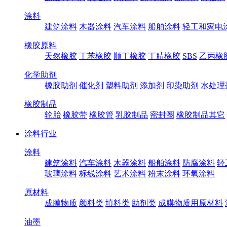
涂料
建筑涂料
木器涂料
汽车涂料
船舶涂料
轻工和家电
橡胶原料
天然橡胶
丁苯橡胶
顺丁橡胶
丁腈橡胶
SBS
乙丙橡
化学助剂
橡胶助剂
催化剂
塑料助剂
添加剂
印染助剂
水处理
橡胶制品
轮胎
橡胶带
橡胶管
乳胶制品
密封圈
橡胶制品其它
涂料行业
涂料
建筑涂料
汽车涂料
木器涂料
船舶涂料
防腐涂料
轻
玻璃涂料
标线涂料
艺术涂料
粉末涂料
环氧涂料
原材料
成膜物质
颜料类
填料类
助剂类
成膜物质用原材料
油墨