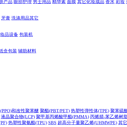
肤产品
眼部护理
男士用品
精华素
面膜
其它化妆成品
香水
彩妆
牙膏
洗涤用品其它
妆品设备
包装机
纸盒包装
辅助材料
(PPO)和改性聚苯醚
聚酯(PBT/PET)
热塑性弹性体(TPE)
聚苯硫醚(
液晶聚合物(LCP)
聚甲基丙烯酸甲酯(PMMA)
丙烯腈-苯乙烯树脂(
PF)
热塑性聚氨酯(TPU)
SBS
超高分子量聚乙烯(UHMWPE)
其