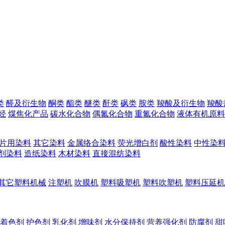
类
醛及衍生物
酮类
酯类
醚类
酐类
砜类
胺类
羧酸及衍生物
羧酸
烃
煤焦化产品
碳水化合物
偶氮化合物
重氮化合物
液体有机原料
片用染料
其它染料
金属络合染料
荧光增白剂
酸性染料
中性染
剂染料
造纸染料
木材染料
直接混纺染料
其它塑料机械
注塑机
吹膜机
塑料吸塑机
塑料吹塑机
塑料压延机
着色剂
护色剂
乳化剂
增味剂
水分保持剂
营养强化剂
防腐剂
甜