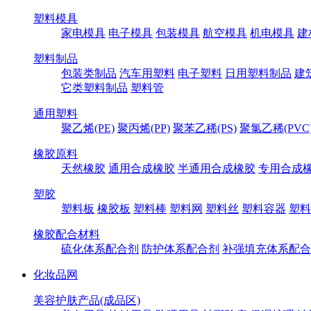
塑料模具
家电模具
电子模具
包装模具
航空模具
机电模具
建
塑料制品
包装类制品
汽车用塑料
电子塑料
日用塑料制品
建
它类塑料制品
塑料管
通用塑料
聚乙烯(PE)
聚丙烯(PP)
聚苯乙稀(PS)
聚氯乙稀(PVC
橡胶原料
天然橡胶
通用合成橡胶
半通用合成橡胶
专用合成
塑胶
塑料板
橡胶板
塑料棒
塑料网
塑料丝
塑料容器
塑料
橡胶配合材料
硫化体系配合剂
防护体系配合剂
补强填充体系配合
化妆品网
美容护肤产品(成品区)