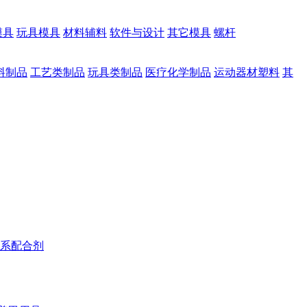
模具
玩具模具
材料辅料
软件与设计
其它模具
螺杆
料制品
工艺类制品
玩具类制品
医疗化学制品
运动器材塑料
其
系配合剂