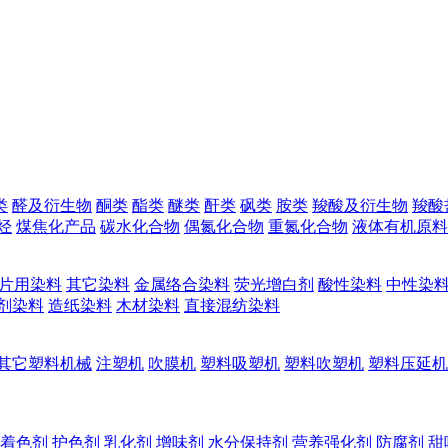
类
醛及衍生物
酮类
酯类
醚类
酐类
砜类
胺类
羧酸及衍生物
羧酸
烃
煤焦化产品
碳水化合物
偶氮化合物
重氮化合物
液体有机原料
片用染料
其它染料
金属络合染料
荧光增白剂
酸性染料
中性染
剂染料
造纸染料
木材染料
直接混纺染料
其它塑料机械
注塑机
吹膜机
塑料吸塑机
塑料吹塑机
塑料压延机
着色剂
护色剂
乳化剂
增味剂
水分保持剂
营养强化剂
防腐剂
甜