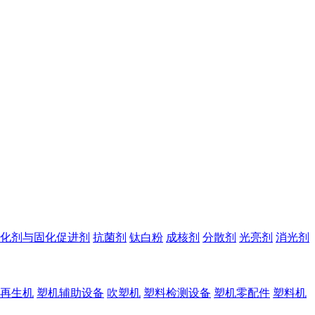
化剂与固化促进剂
抗菌剂
钛白粉
成核剂
分散剂
光亮剂
消光剂
再生机
塑机辅助设备
吹塑机
塑料检测设备
塑机零配件
塑料机