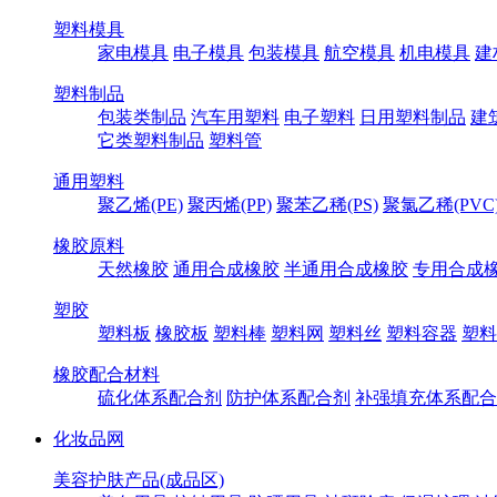
塑料模具
家电模具
电子模具
包装模具
航空模具
机电模具
建
塑料制品
包装类制品
汽车用塑料
电子塑料
日用塑料制品
建
它类塑料制品
塑料管
通用塑料
聚乙烯(PE)
聚丙烯(PP)
聚苯乙稀(PS)
聚氯乙稀(PVC
橡胶原料
天然橡胶
通用合成橡胶
半通用合成橡胶
专用合成
塑胶
塑料板
橡胶板
塑料棒
塑料网
塑料丝
塑料容器
塑料
橡胶配合材料
硫化体系配合剂
防护体系配合剂
补强填充体系配合
化妆品网
美容护肤产品(成品区)