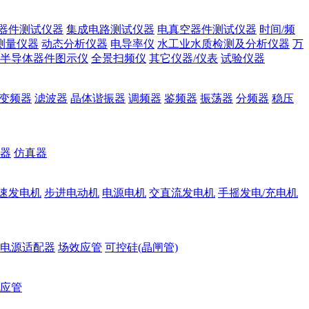
器件测试仪器
集成电路测试仪器
电真空器件测试仪器
时间/频
测量仪器
动态分析仪器
电导率仪
水工业水质检测及分析仪器
万
半导体器件图示仪
全景扫频仪
其它仪器/仪表
试验仪器
变频器
滤波器
晶体谐振器
调频器
鉴频器
振荡器
分频器
稳压
器
仿真器
速发电机
步进电动机
电源电机
交直流发电机
手摇发电/充电机
电源适配器
场效应管
可控硅(晶闸管)
应管