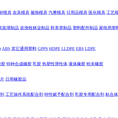
材模具
农具模具
服饰模具
汽摩模具
日用品模具
医化模具
工艺
筑装璜制品
农渔牧林业制品
鞋革类制品
塑料配件制品
家电用塑
)
ABS
其它通用塑料
GPPS
HDPE
LLDPE
EBS
LDPE
橡胶
特种合成橡胶
乳胶
热塑性弹性体
液体橡胶
粉末橡胶
片
日用橡胶品
剂
工艺操作系统配合剂
特性赋予配合剂
乳胶专用配合剂
粘合体