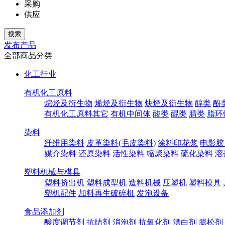
采购
供应
发布产品
全部商品分类
化工行业
有机化工原料
烷烃及衍生物
烯烃及衍生物
炔烃及衍生物
醇类
酚
有机化工原料其它
有机中间体
酸类
醌类
腈类
脂环
染料
纤维用染料
皮革染料(毛皮染料)
涂料印花浆
电影胶
媒介染料
还原染料
活性染料
缩聚染料
硫化染料
溶
塑料机械与模具
塑料挤出机
塑料成型机
造料机械
压塑机
塑料模具
塑机配件
加料再生破碎机
发泡设备
食品添加剂
酸度调节剂
抗结剂
消泡剂
抗氧化剂
漂白剂
膨松剂