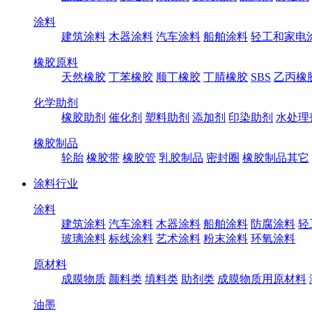
涂料
建筑涂料
木器涂料
汽车涂料
船舶涂料
轻工和家电
橡胶原料
天然橡胶
丁苯橡胶
顺丁橡胶
丁腈橡胶
SBS
乙丙橡
化学助剂
橡胶助剂
催化剂
塑料助剂
添加剂
印染助剂
水处理
橡胶制品
轮胎
橡胶带
橡胶管
乳胶制品
密封圈
橡胶制品其它
涂料行业
涂料
建筑涂料
汽车涂料
木器涂料
船舶涂料
防腐涂料
轻
玻璃涂料
标线涂料
艺术涂料
粉末涂料
环氧涂料
原材料
成膜物质
颜料类
填料类
助剂类
成膜物质用原材料
油墨