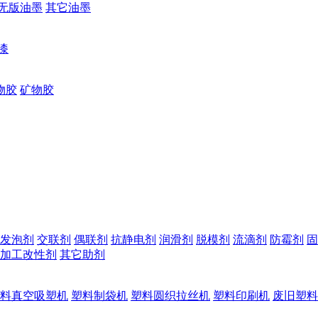
无版油墨
其它油墨
漆
物胶
矿物胶
发泡剂
交联剂
偶联剂
抗静电剂
润滑剂
脱模剂
流滴剂
防霉剂
固
加工改性剂
其它助剂
料真空吸塑机
塑料制袋机
塑料圆织拉丝机
塑料印刷机
废旧塑料