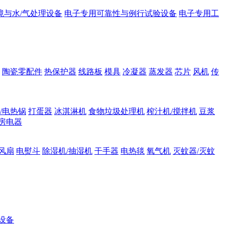
境与水/气处理设备
电子专用可靠性与例行试验设备
电子专用工
陶瓷零配件
热保护器
线路板
模具
冷凝器
蒸发器
芯片
风机
传
/电热锅
打蛋器
冰淇淋机
食物垃圾处理机
榨汁机/搅拌机
豆浆
房电器
风扇
电熨斗
除湿机/抽湿机
干手器
电热毯
氧气机
灭蚊器/灭蚊
设备