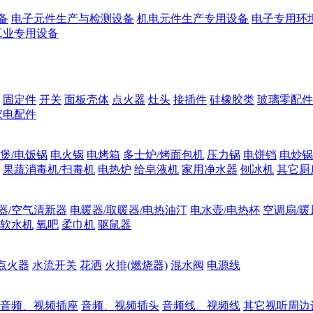
备
电子元件生产与检测设备
机电元件生产专用设备
电子专用环
工业专用设备
固定件
开关
面板壳体
点火器
灶头
接插件
硅橡胶类
玻璃零配件
家电配件
煲/电饭锅
电火锅
电烤箱
多士炉/烤面包机
压力锅
电饼铛
电炒锅
果蔬消毒机/扫毒机
电热炉
给皂液机
家用净水器
刨冰机
其它厨
器/空气清新器
电暖器/取暖器/电热油汀
电水壶/电热杯
空调扇/暖
软水机
氧吧
柔巾机
驱鼠器
点火器
水流开关
花洒
火排(燃烧器)
混水阀
电源线
音频、视频插座
音频、视频插头
音频线、视频线
其它视听周边