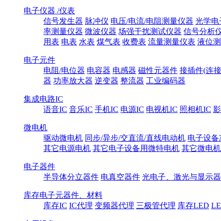
电子仪器 /仪表
信号发生器
脉冲仪
电压/电流/电阻测量仪器
光学电
率测量仪器
微波仪器
场强干扰测试仪器
信号分析
用表
电表
水表
煤气表
收费表
流量测量仪表
液位测
电子元件
电阻/电位器
电容器
电感器
磁性元器件
接插件(连接
器
功率放大器
逆变器
整流器
工业编码器
集成电路IC
语音IC
音乐IC
手机IC
电源IC
电视机IC
照相机IC
影
微电机
驱动微电机
同步/异步/交直流/直线电动机
电子设备
其它电源电机
其它电子设备用微特电机
其它微电机
电子器件
半导体分立器件
电真空器件
光电子、激光与显示器
库存电子元器件、材料
库存IC
IC代理
变频器代理
三极管代理
库存LED
L