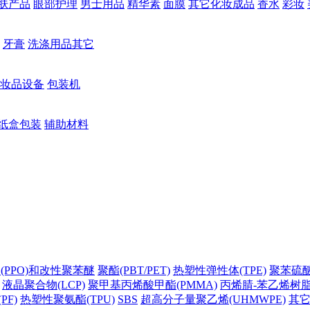
肤产品
眼部护理
男士用品
精华素
面膜
其它化妆成品
香水
彩妆
牙膏
洗涤用品其它
妆品设备
包装机
纸盒包装
辅助材料
(PPO)和改性聚苯醚
聚酯(PBT/PET)
热塑性弹性体(TPE)
聚苯硫醚(
液晶聚合物(LCP)
聚甲基丙烯酸甲酯(PMMA)
丙烯腈-苯乙烯树脂(
PF)
热塑性聚氨酯(TPU)
SBS
超高分子量聚乙烯(UHMWPE)
其