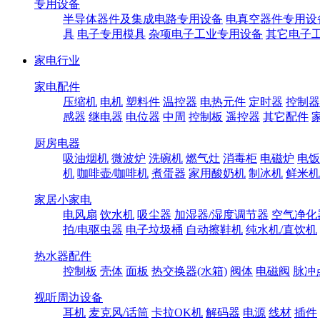
专用设备
半导体器件及集成电路专用设备
电真空器件专用设
具
电子专用模具
杂项电子工业专用设备
其它电子
家电行业
家电配件
压缩机
电机
塑料件
温控器
电热元件
定时器
控制器
感器
继电器
电位器
中周
控制板
遥控器
其它配件
厨房电器
吸油烟机
微波炉
洗碗机
燃气灶
消毒柜
电磁炉
电饭
机
咖啡壶/咖啡机
煮蛋器
家用酸奶机
制冰机
鲜米机
家居小家电
电风扇
饮水机
吸尘器
加湿器/湿度调节器
空气净化
拍/电驱虫器
电子垃圾桶
自动擦鞋机
纯水机/直饮机
热水器配件
控制板
壳体
面板
热交换器(水箱)
阀体
电磁阀
脉冲
视听周边设备
耳机
麦克风/话筒
卡拉OK机
解码器
电源
线材
插件