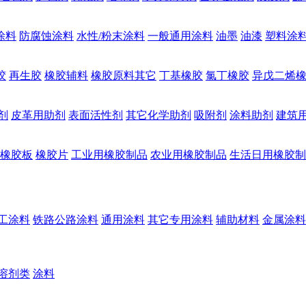
涂料
防腐蚀涂料
水性/粉末涂料
一般通用涂料
油墨
油漆
塑料涂
胶
再生胶
橡胶辅料
橡胶原料其它
丁基橡胶
氯丁橡胶
异戊二烯
剂
皮革用助剂
表面活性剂
其它化学助剂
吸附剂
涂料助剂
建筑
橡胶板
橡胶片
工业用橡胶制品
农业用橡胶制品
生活日用橡胶制
工涂料
铁路公路涂料
通用涂料
其它专用涂料
辅助材料
金属涂料
溶剂类
涂料