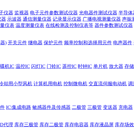
子仪器
监视器
电子元件参数测试仪器
光电器件测试仪器
半导体
仪器
示波器
通信测量仪器
记录显示仪器
广播电视测量仪器
声振
量仪表
温度测量仪表
在线检测及控制仪表等
器件参数测试仪器
器)
开关元件
继电器
保护元件
频率控制和选择用元件
电声器件
碟机IC
温控IC
闪灯IC
门铃IC
遥控IC
时钟IC
单片机
放大器
存储
冷却用小型风机
计算机用电机
控制微电机
交直流伺服电动机
调
件
IC\集成电路
敏感器件及传感器
二极管
三极管
变送器
充电器
ED代理
库存三极管
库存二极管
库存电容器
库存液晶屏
库存场效