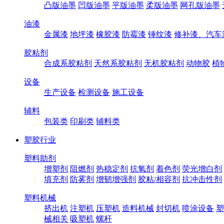
凸版油墨
凹版油墨
平版油墨
柔版油墨
网孔版油墨
油漆
金属漆
地坪漆
橡胶漆
防霉漆
锤纹漆
修补漆、汽车
胶粘剂
合成系胶粘剂
天然系胶粘剂
无机胶粘剂
动物胶
植
设备
生产设备
检测设备
施工设备
辅料
包装类
印刷类
辅料类
塑胶行业
塑料助剂
增塑剂
阻燃剂
热稳定剂
抗氧剂
着色剂
荧光增白剂
填充剂
防雾剂
增韧增强剂
胶粘/相容剂
抗冲击性剂
塑料机械
挤出机
注塑机
压塑机
造料机械
封切机
喷涂设备
塑
械相关
吸塑机
螺杆