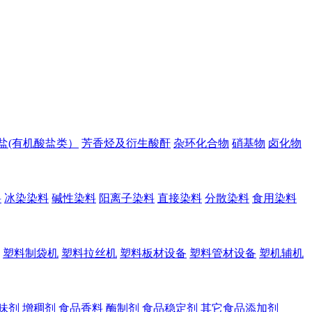
盐(有机酸盐类）
芳香烃及衍生酸酐
杂环化合物
硝基物
卤化物
料
冰染染料
碱性染料
阳离子染料
直接染料
分散染料
食用染料
塑料制袋机
塑料拉丝机
塑料板材设备
塑料管材设备
塑机辅机
味剂
增稠剂
食品香料
酶制剂
食品稳定剂
其它食品添加剂