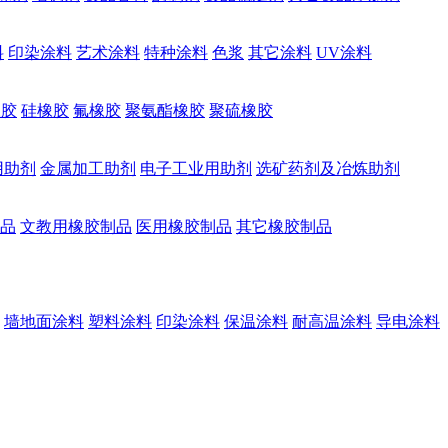
料
印染涂料
艺术涂料
特种涂料
色浆
其它涂料
UV涂料
橡胶
硅橡胶
氟橡胶
聚氨酯橡胶
聚硫橡胶
用助剂
金属加工助剂
电子工业用助剂
选矿药剂及冶炼助剂
品
文教用橡胶制品
医用橡胶制品
其它橡胶制品
墙地面涂料
塑料涂料
印染涂料
保温涂料
耐高温涂料
导电涂料