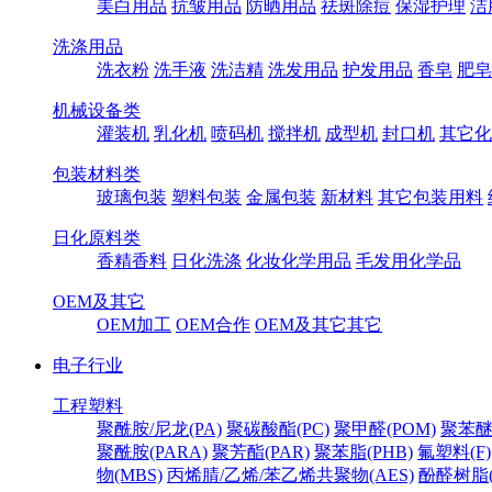
美白用品
抗皱用品
防晒用品
祛斑除痘
保湿护理
洁
洗涤用品
洗衣粉
洗手液
洗洁精
洗发用品
护发用品
香皂
肥皂
机械设备类
灌装机
乳化机
喷码机
搅拌机
成型机
封口机
其它化
包装材料类
玻璃包装
塑料包装
金属包装
新材料
其它包装用料
日化原料类
香精香料
日化洗涤
化妆化学用品
毛发用化学品
OEM及其它
OEM加工
OEM合作
OEM及其它其它
电子行业
工程塑料
聚酰胺/尼龙(PA)
聚碳酸酯(PC)
聚甲醛(POM)
聚苯醚
聚酰胺(PARA)
聚芳酯(PAR)
聚苯脂(PHB)
氟塑料(F)
物(MBS)
丙烯腈/乙烯/苯乙烯共聚物(AES)
酚醛树脂(