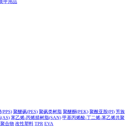
美甲用品
PPS)
聚醚砜(PES)
聚砜类树脂
聚醚酮(PEK)
聚酰亚胺(PI)
芳族
AS)
苯乙烯-丙烯腈树脂(SAN)
甲基丙烯酸-丁二烯-苯乙烯共聚
它聚合物
改性塑料
TPR
EVA