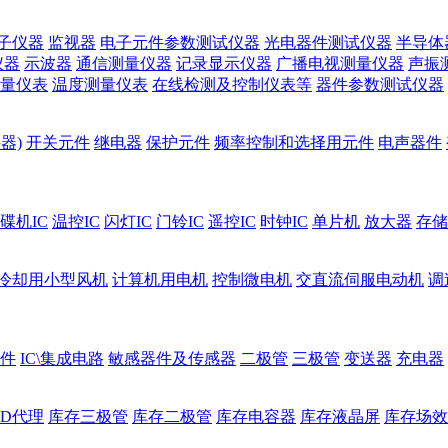
子仪器
监视器
电子元件参数测试仪器
光电器件测试仪器
半导体
仪器
示波器
通信测量仪器
记录显示仪器
广播电视测量仪器
声振
量仪表
温度测量仪表
在线检测及控制仪表等
器件参数测试仪器
器)
开关元件
继电器
保护元件
频率控制和选择用元件
电声器件
碟机IC
温控IC
闪灯IC
门铃IC
遥控IC
时钟IC
单片机
放大器
存储
冷却用小型风机
计算机用电机
控制微电机
交直流伺服电动机
调
件
IC\集成电路
敏感器件及传感器
二极管
三极管
变送器
充电器
ED代理
库存三极管
库存二极管
库存电容器
库存液晶屏
库存场效