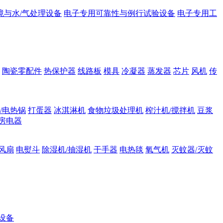
境与水/气处理设备
电子专用可靠性与例行试验设备
电子专用工
陶瓷零配件
热保护器
线路板
模具
冷凝器
蒸发器
芯片
风机
传
/电热锅
打蛋器
冰淇淋机
食物垃圾处理机
榨汁机/搅拌机
豆浆
房电器
风扇
电熨斗
除湿机/抽湿机
干手器
电热毯
氧气机
灭蚊器/灭蚊
设备