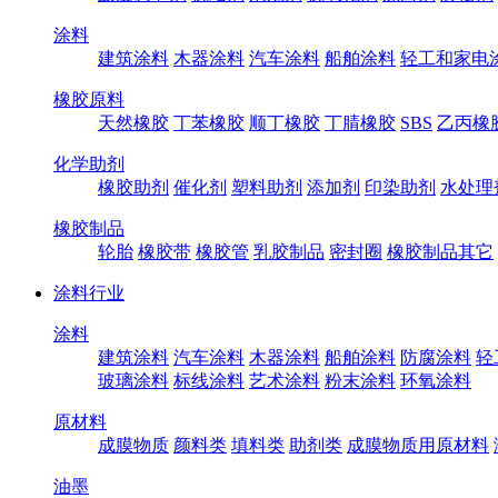
涂料
建筑涂料
木器涂料
汽车涂料
船舶涂料
轻工和家电
橡胶原料
天然橡胶
丁苯橡胶
顺丁橡胶
丁腈橡胶
SBS
乙丙橡
化学助剂
橡胶助剂
催化剂
塑料助剂
添加剂
印染助剂
水处理
橡胶制品
轮胎
橡胶带
橡胶管
乳胶制品
密封圈
橡胶制品其它
涂料行业
涂料
建筑涂料
汽车涂料
木器涂料
船舶涂料
防腐涂料
轻
玻璃涂料
标线涂料
艺术涂料
粉末涂料
环氧涂料
原材料
成膜物质
颜料类
填料类
助剂类
成膜物质用原材料
油墨