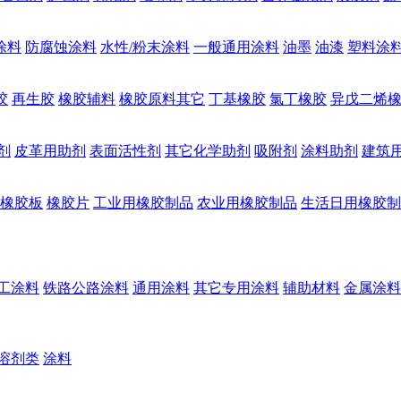
涂料
防腐蚀涂料
水性/粉末涂料
一般通用涂料
油墨
油漆
塑料涂
胶
再生胶
橡胶辅料
橡胶原料其它
丁基橡胶
氯丁橡胶
异戊二烯
剂
皮革用助剂
表面活性剂
其它化学助剂
吸附剂
涂料助剂
建筑
橡胶板
橡胶片
工业用橡胶制品
农业用橡胶制品
生活日用橡胶制
工涂料
铁路公路涂料
通用涂料
其它专用涂料
辅助材料
金属涂料
溶剂类
涂料