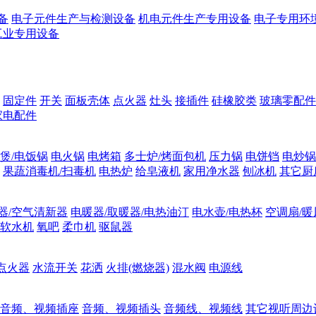
备
电子元件生产与检测设备
机电元件生产专用设备
电子专用环
工业专用设备
固定件
开关
面板壳体
点火器
灶头
接插件
硅橡胶类
玻璃零配件
家电配件
煲/电饭锅
电火锅
电烤箱
多士炉/烤面包机
压力锅
电饼铛
电炒锅
果蔬消毒机/扫毒机
电热炉
给皂液机
家用净水器
刨冰机
其它厨
器/空气清新器
电暖器/取暖器/电热油汀
电水壶/电热杯
空调扇/暖
软水机
氧吧
柔巾机
驱鼠器
点火器
水流开关
花洒
火排(燃烧器)
混水阀
电源线
音频、视频插座
音频、视频插头
音频线、视频线
其它视听周边