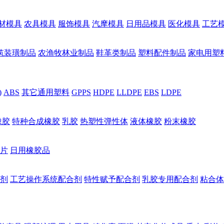
材模具
农具模具
服饰模具
汽摩模具
日用品模具
医化模具
工艺
筑装璜制品
农渔牧林业制品
鞋革类制品
塑料配件制品
家电用塑
)
ABS
其它通用塑料
GPPS
HDPE
LLDPE
EBS
LDPE
橡胶
特种合成橡胶
乳胶
热塑性弹性体
液体橡胶
粉末橡胶
片
日用橡胶品
剂
工艺操作系统配合剂
特性赋予配合剂
乳胶专用配合剂
粘合体