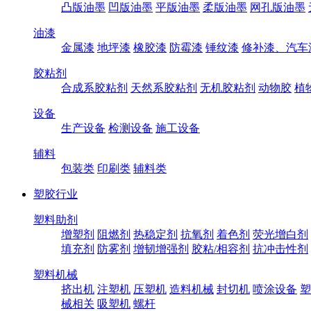
凸版油墨
凹版油墨
平版油墨
柔版油墨
网孔版油墨
油漆
金属漆
地坪漆
橡胶漆
防霉漆
锤纹漆
修补漆、汽车
胶粘剂
合成系胶粘剂
天然系胶粘剂
无机胶粘剂
动物胶
植
设备
生产设备
检测设备
施工设备
辅料
包装类
印刷类
辅料类
塑胶行业
塑料助剂
增塑剂
阻燃剂
热稳定剂
抗氧剂
着色剂
荧光增白剂
填充剂
防雾剂
增韧增强剂
胶粘/相容剂
抗冲击性剂
塑料机械
挤出机
注塑机
压塑机
造料机械
封切机
喷涂设备
塑
械相关
吸塑机
螺杆