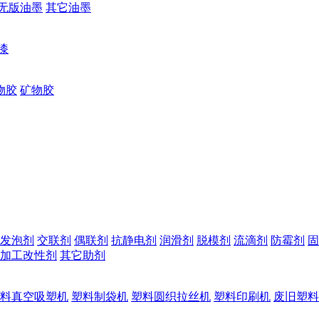
无版油墨
其它油墨
漆
物胶
矿物胶
发泡剂
交联剂
偶联剂
抗静电剂
润滑剂
脱模剂
流滴剂
防霉剂
固
加工改性剂
其它助剂
料真空吸塑机
塑料制袋机
塑料圆织拉丝机
塑料印刷机
废旧塑料