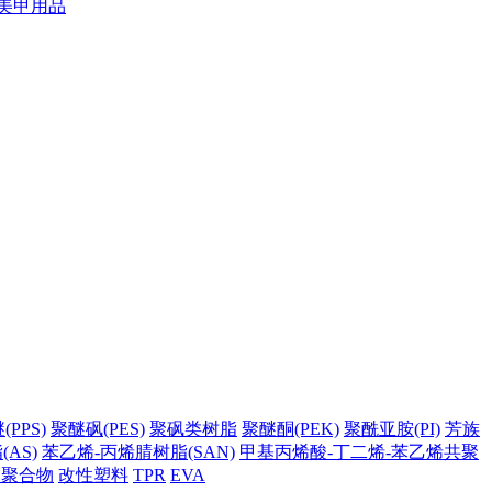
美甲用品
PPS)
聚醚砜(PES)
聚砜类树脂
聚醚酮(PEK)
聚酰亚胺(PI)
芳族
AS)
苯乙烯-丙烯腈树脂(SAN)
甲基丙烯酸-丁二烯-苯乙烯共聚
它聚合物
改性塑料
TPR
EVA