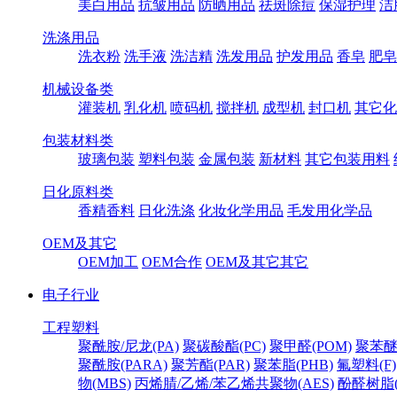
美白用品
抗皱用品
防晒用品
祛斑除痘
保湿护理
洁
洗涤用品
洗衣粉
洗手液
洗洁精
洗发用品
护发用品
香皂
肥皂
机械设备类
灌装机
乳化机
喷码机
搅拌机
成型机
封口机
其它化
包装材料类
玻璃包装
塑料包装
金属包装
新材料
其它包装用料
日化原料类
香精香料
日化洗涤
化妆化学用品
毛发用化学品
OEM及其它
OEM加工
OEM合作
OEM及其它其它
电子行业
工程塑料
聚酰胺/尼龙(PA)
聚碳酸酯(PC)
聚甲醛(POM)
聚苯醚
聚酰胺(PARA)
聚芳酯(PAR)
聚苯脂(PHB)
氟塑料(F)
物(MBS)
丙烯腈/乙烯/苯乙烯共聚物(AES)
酚醛树脂(