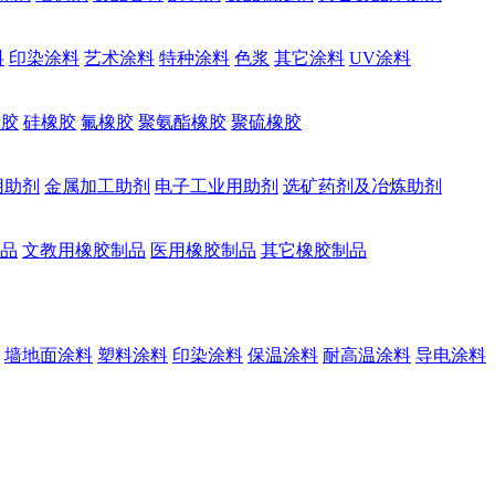
料
印染涂料
艺术涂料
特种涂料
色浆
其它涂料
UV涂料
橡胶
硅橡胶
氟橡胶
聚氨酯橡胶
聚硫橡胶
用助剂
金属加工助剂
电子工业用助剂
选矿药剂及冶炼助剂
品
文教用橡胶制品
医用橡胶制品
其它橡胶制品
墙地面涂料
塑料涂料
印染涂料
保温涂料
耐高温涂料
导电涂料