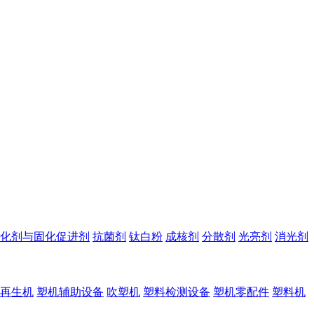
化剂与固化促进剂
抗菌剂
钛白粉
成核剂
分散剂
光亮剂
消光剂
再生机
塑机辅助设备
吹塑机
塑料检测设备
塑机零配件
塑料机