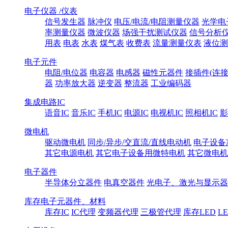
电子仪器 /仪表
信号发生器
脉冲仪
电压/电流/电阻测量仪器
光学电
率测量仪器
微波仪器
场强干扰测试仪器
信号分析
用表
电表
水表
煤气表
收费表
流量测量仪表
液位测
电子元件
电阻/电位器
电容器
电感器
磁性元器件
接插件(连接
器
功率放大器
逆变器
整流器
工业编码器
集成电路IC
语音IC
音乐IC
手机IC
电源IC
电视机IC
照相机IC
影
微电机
驱动微电机
同步/异步/交直流/直线电动机
电子设备
其它电源电机
其它电子设备用微特电机
其它微电机
电子器件
半导体分立器件
电真空器件
光电子、激光与显示器
库存电子元器件、材料
库存IC
IC代理
变频器代理
三极管代理
库存LED
L