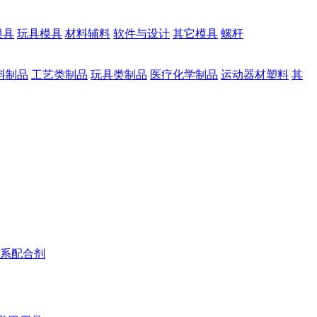
模具
玩具模具
材料辅料
软件与设计
其它模具
螺杆
料制品
工艺类制品
玩具类制品
医疗化学制品
运动器材塑料
其
系配合剂