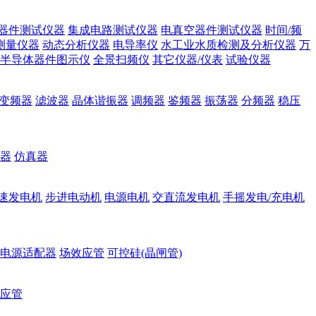
器件测试仪器
集成电路测试仪器
电真空器件测试仪器
时间/频
测量仪器
动态分析仪器
电导率仪
水工业水质检测及分析仪器
万
半导体器件图示仪
全景扫频仪
其它仪器/仪表
试验仪器
变频器
滤波器
晶体谐振器
调频器
鉴频器
振荡器
分频器
稳压
器
仿真器
速发电机
步进电动机
电源电机
交直流发电机
手摇发电/充电机
电源适配器
场效应管
可控硅(晶闸管)
应管