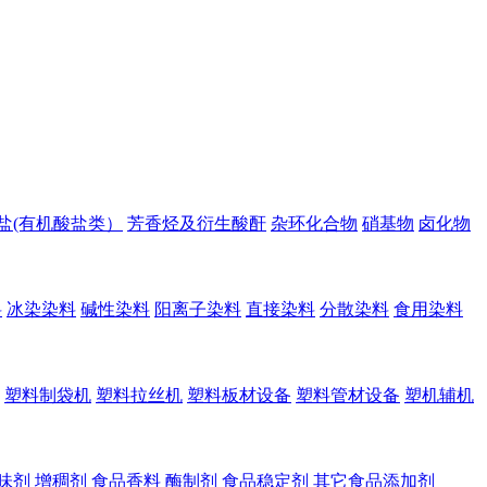
盐(有机酸盐类）
芳香烃及衍生酸酐
杂环化合物
硝基物
卤化物
料
冰染染料
碱性染料
阳离子染料
直接染料
分散染料
食用染料
塑料制袋机
塑料拉丝机
塑料板材设备
塑料管材设备
塑机辅机
味剂
增稠剂
食品香料
酶制剂
食品稳定剂
其它食品添加剂