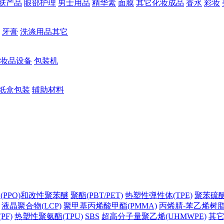
肤产品
眼部护理
男士用品
精华素
面膜
其它化妆成品
香水
彩妆
牙膏
洗涤用品其它
妆品设备
包装机
纸盒包装
辅助材料
(PPO)和改性聚苯醚
聚酯(PBT/PET)
热塑性弹性体(TPE)
聚苯硫醚(
液晶聚合物(LCP)
聚甲基丙烯酸甲酯(PMMA)
丙烯腈-苯乙烯树脂(
PF)
热塑性聚氨酯(TPU)
SBS
超高分子量聚乙烯(UHMWPE)
其