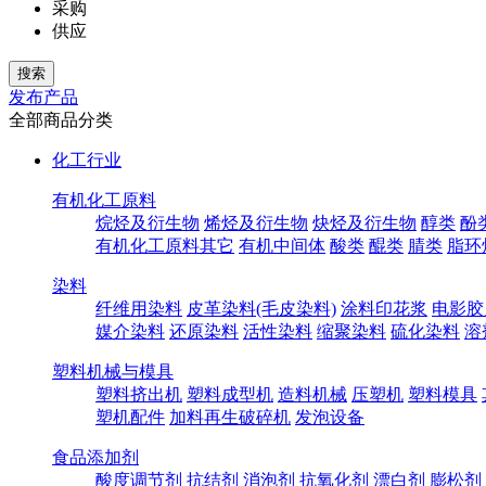
采购
供应
发布产品
全部商品分类
化工行业
有机化工原料
烷烃及衍生物
烯烃及衍生物
炔烃及衍生物
醇类
酚
有机化工原料其它
有机中间体
酸类
醌类
腈类
脂环
染料
纤维用染料
皮革染料(毛皮染料)
涂料印花浆
电影胶
媒介染料
还原染料
活性染料
缩聚染料
硫化染料
溶
塑料机械与模具
塑料挤出机
塑料成型机
造料机械
压塑机
塑料模具
塑机配件
加料再生破碎机
发泡设备
食品添加剂
酸度调节剂
抗结剂
消泡剂
抗氧化剂
漂白剂
膨松剂