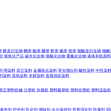
类
醛及衍生物
酮类
酯类
醚类
酐类
砜类
胺类
羧酸及衍生物
羧酸
烃
煤焦化产品
碳水化合物
偶氮化合物
重氮化合物
液体有机原料
片用染料
其它染料
金属络合染料
荧光增白剂
酸性染料
中性染
剂染料
造纸染料
木材染料
直接混纺染料
其它塑料机械
注塑机
吹膜机
塑料吸塑机
塑料吹塑机
塑料压延机
着色剂
护色剂
乳化剂
增味剂
水分保持剂
营养强化剂
防腐剂
甜