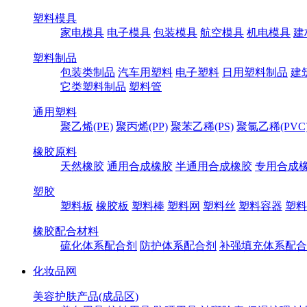
塑料模具
家电模具
电子模具
包装模具
航空模具
机电模具
建
塑料制品
包装类制品
汽车用塑料
电子塑料
日用塑料制品
建
它类塑料制品
塑料管
通用塑料
聚乙烯(PE)
聚丙烯(PP)
聚苯乙稀(PS)
聚氯乙稀(PVC
橡胶原料
天然橡胶
通用合成橡胶
半通用合成橡胶
专用合成
塑胶
塑料板
橡胶板
塑料棒
塑料网
塑料丝
塑料容器
塑料
橡胶配合材料
硫化体系配合剂
防护体系配合剂
补强填充体系配合
化妆品网
美容护肤产品(成品区)