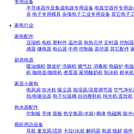
专用设备
半导体器件及集成电路专用设备
电真空器件专用设
具
电子专用模具
杂项电子工业专用设备
其它电子
家电行业
家电配件
压缩机
电机
塑料件
温控器
电热元件
定时器
控制器
感器
继电器
电位器
中周
控制板
遥控器
其它配件
厨房电器
吸油烟机
微波炉
洗碗机
燃气灶
消毒柜
电磁炉
电饭
机
咖啡壶/咖啡机
煮蛋器
家用酸奶机
制冰机
鲜米机
家居小家电
电风扇
饮水机
吸尘器
加湿器/湿度调节器
空气净化
拍/电驱虫器
电子垃圾桶
自动擦鞋机
纯水机/直饮机
热水器配件
控制板
壳体
面板
热交换器(水箱)
阀体
电磁阀
脉冲
视听周边设备
耳机
麦克风/话筒
卡拉OK机
解码器
电源
线材
插件