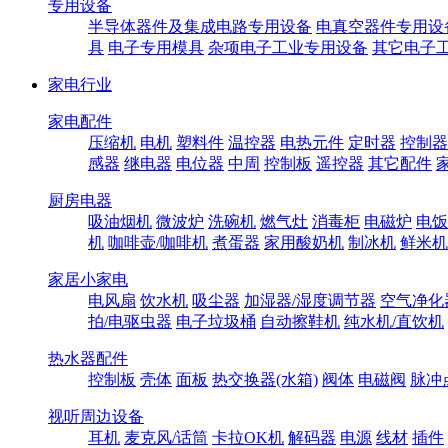
专用设备
半导体器件及集成电路专用设备
电真空器件专用设
具
电子专用模具
杂项电子工业专用设备
其它电子
家电行业
家电配件
压缩机
电机
塑料件
温控器
电热元件
定时器
控制器
感器
继电器
电位器
中周
控制板
遥控器
其它配件
厨房电器
吸油烟机
微波炉
洗碗机
燃气灶
消毒柜
电磁炉
电饭
机
咖啡壶/咖啡机
煮蛋器
家用酸奶机
制冰机
鲜米机
家居小家电
电风扇
饮水机
吸尘器
加湿器/湿度调节器
空气净化
拍/电驱虫器
电子垃圾桶
自动擦鞋机
纯水机/直饮机
热水器配件
控制板
壳体
面板
热交换器(水箱)
阀体
电磁阀
脉冲
视听周边设备
耳机
麦克风/话筒
卡拉OK机
解码器
电源
线材
插件