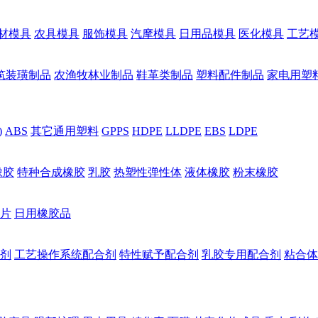
材模具
农具模具
服饰模具
汽摩模具
日用品模具
医化模具
工艺
筑装璜制品
农渔牧林业制品
鞋革类制品
塑料配件制品
家电用塑
)
ABS
其它通用塑料
GPPS
HDPE
LLDPE
EBS
LDPE
橡胶
特种合成橡胶
乳胶
热塑性弹性体
液体橡胶
粉末橡胶
片
日用橡胶品
剂
工艺操作系统配合剂
特性赋予配合剂
乳胶专用配合剂
粘合体