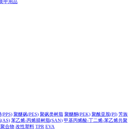
美甲用品
PPS)
聚醚砜(PES)
聚砜类树脂
聚醚酮(PEK)
聚酰亚胺(PI)
芳族
AS)
苯乙烯-丙烯腈树脂(SAN)
甲基丙烯酸-丁二烯-苯乙烯共聚
它聚合物
改性塑料
TPR
EVA