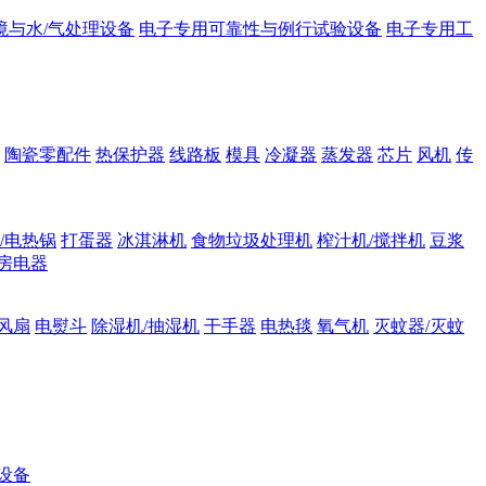
境与水/气处理设备
电子专用可靠性与例行试验设备
电子专用工
陶瓷零配件
热保护器
线路板
模具
冷凝器
蒸发器
芯片
风机
传
/电热锅
打蛋器
冰淇淋机
食物垃圾处理机
榨汁机/搅拌机
豆浆
房电器
风扇
电熨斗
除湿机/抽湿机
干手器
电热毯
氧气机
灭蚊器/灭蚊
设备