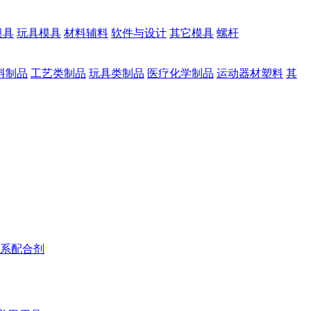
模具
玩具模具
材料辅料
软件与设计
其它模具
螺杆
料制品
工艺类制品
玩具类制品
医疗化学制品
运动器材塑料
其
系配合剂