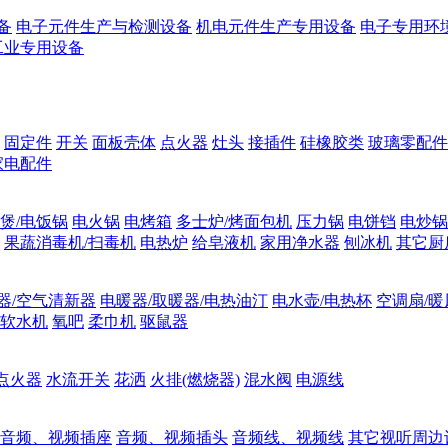
备
电子元件生产与检测设备
机电元件生产专用设备
电子专用环
工业专用设备
固定件
开关
面板壳体
点火器
灶头
接插件
硅橡胶类
玻璃零配件
家电配件
煲/电饭锅
电火锅
电烤箱
多士炉/烤面包机
压力锅
电饼铛
电炒锅
果蔬消毒机/扫毒机
电热炉
给皂液机
家用净水器
刨冰机
其它厨
器/空气清新器
电暖器/取暖器/电热油汀
电水壶/电热杯
空调扇/暖
软水机
氧吧
柔巾机
驱鼠器
点火器
水流开关
花洒
火排(燃烧器)
混水阀
电源线
音频、视频插座
音频、视频插头
音频线、视频线
其它视听周边