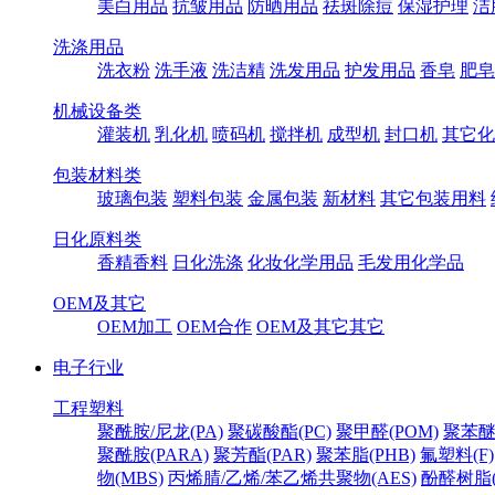
美白用品
抗皱用品
防晒用品
祛斑除痘
保湿护理
洁
洗涤用品
洗衣粉
洗手液
洗洁精
洗发用品
护发用品
香皂
肥皂
机械设备类
灌装机
乳化机
喷码机
搅拌机
成型机
封口机
其它化
包装材料类
玻璃包装
塑料包装
金属包装
新材料
其它包装用料
日化原料类
香精香料
日化洗涤
化妆化学用品
毛发用化学品
OEM及其它
OEM加工
OEM合作
OEM及其它其它
电子行业
工程塑料
聚酰胺/尼龙(PA)
聚碳酸酯(PC)
聚甲醛(POM)
聚苯醚
聚酰胺(PARA)
聚芳酯(PAR)
聚苯脂(PHB)
氟塑料(F)
物(MBS)
丙烯腈/乙烯/苯乙烯共聚物(AES)
酚醛树脂(