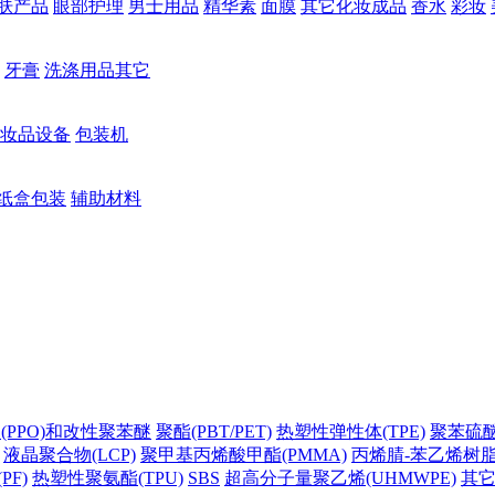
肤产品
眼部护理
男士用品
精华素
面膜
其它化妆成品
香水
彩妆
牙膏
洗涤用品其它
妆品设备
包装机
纸盒包装
辅助材料
(PPO)和改性聚苯醚
聚酯(PBT/PET)
热塑性弹性体(TPE)
聚苯硫醚(
液晶聚合物(LCP)
聚甲基丙烯酸甲酯(PMMA)
丙烯腈-苯乙烯树脂(
PF)
热塑性聚氨酯(TPU)
SBS
超高分子量聚乙烯(UHMWPE)
其