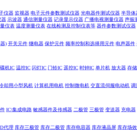
子仪器
监视器
电子元件参数测试仪器
光电器件测试仪器
半导体
仪器
示波器
通信测量仪器
记录显示仪器
广播电视测量仪器
声振
量仪表
温度测量仪表
在线检测及控制仪表等
器件参数测试仪器
器)
开关元件
继电器
保护元件
频率控制和选择用元件
电声器件
碟机IC
温控IC
闪灯IC
门铃IC
遥控IC
时钟IC
单片机
放大器
存储
冷却用小型风机
计算机用电机
控制微电机
交直流伺服电动机
调
件
IC\集成电路
敏感器件及传感器
二极管
三极管
变送器
充电器
ED代理
库存三极管
库存二极管
库存电容器
库存液晶屏
库存场效