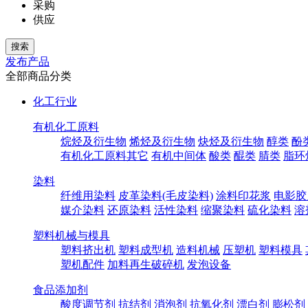
采购
供应
发布产品
全部商品分类
化工行业
有机化工原料
烷烃及衍生物
烯烃及衍生物
炔烃及衍生物
醇类
酚
有机化工原料其它
有机中间体
酸类
醌类
腈类
脂环
染料
纤维用染料
皮革染料(毛皮染料)
涂料印花浆
电影胶
媒介染料
还原染料
活性染料
缩聚染料
硫化染料
溶
塑料机械与模具
塑料挤出机
塑料成型机
造料机械
压塑机
塑料模具
塑机配件
加料再生破碎机
发泡设备
食品添加剂
酸度调节剂
抗结剂
消泡剂
抗氧化剂
漂白剂
膨松剂