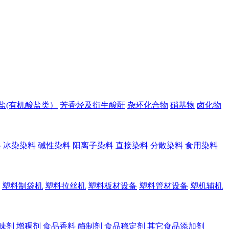
盐(有机酸盐类）
芳香烃及衍生酸酐
杂环化合物
硝基物
卤化物
料
冰染染料
碱性染料
阳离子染料
直接染料
分散染料
食用染料
塑料制袋机
塑料拉丝机
塑料板材设备
塑料管材设备
塑机辅机
味剂
增稠剂
食品香料
酶制剂
食品稳定剂
其它食品添加剂