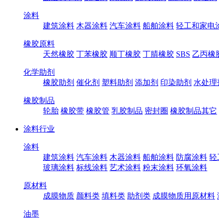
涂料
建筑涂料
木器涂料
汽车涂料
船舶涂料
轻工和家电
橡胶原料
天然橡胶
丁苯橡胶
顺丁橡胶
丁腈橡胶
SBS
乙丙橡
化学助剂
橡胶助剂
催化剂
塑料助剂
添加剂
印染助剂
水处理
橡胶制品
轮胎
橡胶带
橡胶管
乳胶制品
密封圈
橡胶制品其它
涂料行业
涂料
建筑涂料
汽车涂料
木器涂料
船舶涂料
防腐涂料
轻
玻璃涂料
标线涂料
艺术涂料
粉末涂料
环氧涂料
原材料
成膜物质
颜料类
填料类
助剂类
成膜物质用原材料
油墨