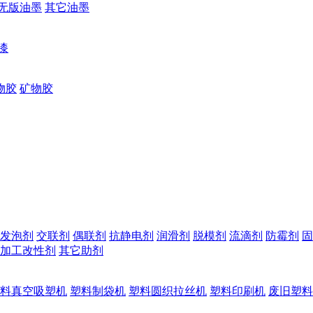
无版油墨
其它油墨
漆
物胶
矿物胶
发泡剂
交联剂
偶联剂
抗静电剂
润滑剂
脱模剂
流滴剂
防霉剂
固
加工改性剂
其它助剂
料真空吸塑机
塑料制袋机
塑料圆织拉丝机
塑料印刷机
废旧塑料