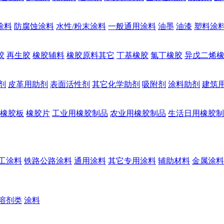
涂料
防腐蚀涂料
水性/粉末涂料
一般通用涂料
油墨
油漆
塑料涂
胶
再生胶
橡胶辅料
橡胶原料其它
丁基橡胶
氯丁橡胶
异戊二烯
剂
皮革用助剂
表面活性剂
其它化学助剂
吸附剂
涂料助剂
建筑
橡胶板
橡胶片
工业用橡胶制品
农业用橡胶制品
生活日用橡胶制
工涂料
铁路公路涂料
通用涂料
其它专用涂料
辅助材料
金属涂料
溶剂类
涂料