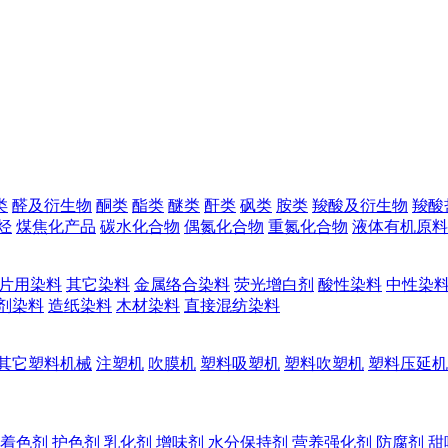
类
醛及衍生物
酮类
酯类
醚类
酐类
砜类
胺类
羧酸及衍生物
羧酸
烃
煤焦化产品
碳水化合物
偶氮化合物
重氮化合物
液体有机原料
片用染料
其它染料
金属络合染料
荧光增白剂
酸性染料
中性染
剂染料
造纸染料
木材染料
直接混纺染料
其它塑料机械
注塑机
吹膜机
塑料吸塑机
塑料吹塑机
塑料压延机
着色剂
护色剂
乳化剂
增味剂
水分保持剂
营养强化剂
防腐剂
甜