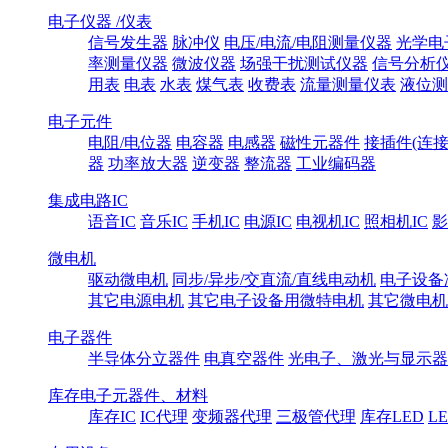
电子仪器 /仪表
信号发生器
脉冲仪
电压/电流/电阻测量仪器
光学电
率测量仪器
微波仪器
场强干扰测试仪器
信号分析
用表
电表
水表
煤气表
收费表
流量测量仪表
液位测
电子元件
电阻/电位器
电容器
电感器
磁性元器件
接插件(连接
器
功率放大器
逆变器
整流器
工业编码器
集成电路IC
语音IC
音乐IC
手机IC
电源IC
电视机IC
照相机IC
影
微电机
驱动微电机
同步/异步/交直流/直线电动机
电子设备
其它电源电机
其它电子设备用微特电机
其它微电机
电子器件
半导体分立器件
电真空器件
光电子、激光与显示器
库存电子元器件、材料
库存IC
IC代理
变频器代理
三极管代理
库存LED
L