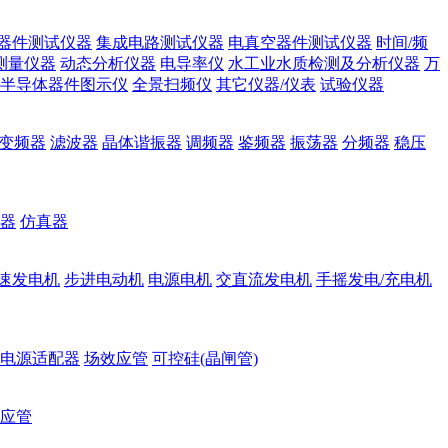
器件测试仪器
集成电路测试仪器
电真空器件测试仪器
时间/频
测量仪器
动态分析仪器
电导率仪
水工业水质检测及分析仪器
万
半导体器件图示仪
全景扫频仪
其它仪器/仪表
试验仪器
变频器
滤波器
晶体谐振器
调频器
鉴频器
振荡器
分频器
稳压
器
仿真器
速发电机
步进电动机
电源电机
交直流发电机
手摇发电/充电机
电源适配器
场效应管
可控硅(晶闸管)
应管