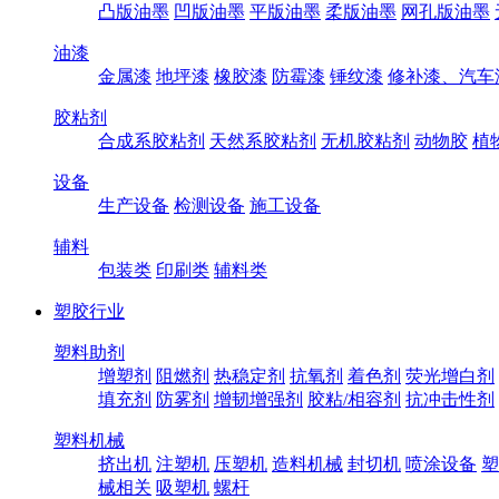
凸版油墨
凹版油墨
平版油墨
柔版油墨
网孔版油墨
油漆
金属漆
地坪漆
橡胶漆
防霉漆
锤纹漆
修补漆、汽车
胶粘剂
合成系胶粘剂
天然系胶粘剂
无机胶粘剂
动物胶
植
设备
生产设备
检测设备
施工设备
辅料
包装类
印刷类
辅料类
塑胶行业
塑料助剂
增塑剂
阻燃剂
热稳定剂
抗氧剂
着色剂
荧光增白剂
填充剂
防雾剂
增韧增强剂
胶粘/相容剂
抗冲击性剂
塑料机械
挤出机
注塑机
压塑机
造料机械
封切机
喷涂设备
塑
械相关
吸塑机
螺杆