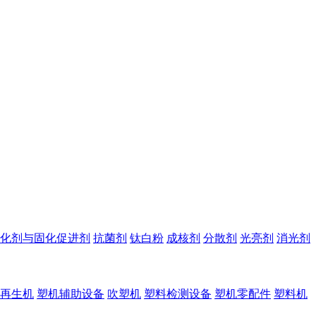
化剂与固化促进剂
抗菌剂
钛白粉
成核剂
分散剂
光亮剂
消光剂
再生机
塑机辅助设备
吹塑机
塑料检测设备
塑机零配件
塑料机