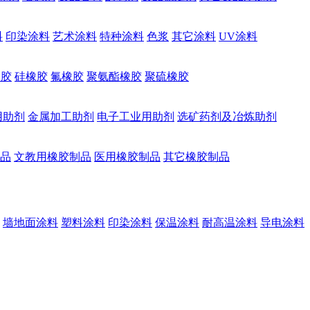
料
印染涂料
艺术涂料
特种涂料
色浆
其它涂料
UV涂料
橡胶
硅橡胶
氟橡胶
聚氨酯橡胶
聚硫橡胶
用助剂
金属加工助剂
电子工业用助剂
选矿药剂及冶炼助剂
品
文教用橡胶制品
医用橡胶制品
其它橡胶制品
墙地面涂料
塑料涂料
印染涂料
保温涂料
耐高温涂料
导电涂料