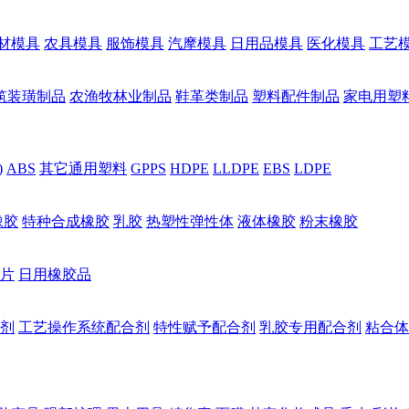
材模具
农具模具
服饰模具
汽摩模具
日用品模具
医化模具
工艺
筑装璜制品
农渔牧林业制品
鞋革类制品
塑料配件制品
家电用塑
)
ABS
其它通用塑料
GPPS
HDPE
LLDPE
EBS
LDPE
橡胶
特种合成橡胶
乳胶
热塑性弹性体
液体橡胶
粉末橡胶
片
日用橡胶品
剂
工艺操作系统配合剂
特性赋予配合剂
乳胶专用配合剂
粘合体