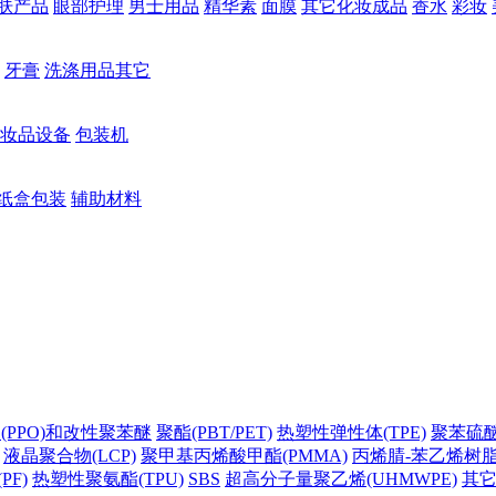
肤产品
眼部护理
男士用品
精华素
面膜
其它化妆成品
香水
彩妆
牙膏
洗涤用品其它
妆品设备
包装机
纸盒包装
辅助材料
(PPO)和改性聚苯醚
聚酯(PBT/PET)
热塑性弹性体(TPE)
聚苯硫醚(
液晶聚合物(LCP)
聚甲基丙烯酸甲酯(PMMA)
丙烯腈-苯乙烯树脂(
PF)
热塑性聚氨酯(TPU)
SBS
超高分子量聚乙烯(UHMWPE)
其