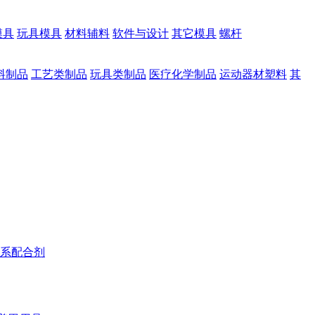
模具
玩具模具
材料辅料
软件与设计
其它模具
螺杆
料制品
工艺类制品
玩具类制品
医疗化学制品
运动器材塑料
其
系配合剂