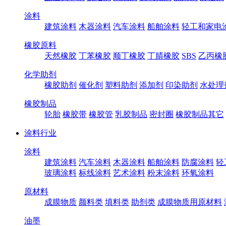
涂料
建筑涂料
木器涂料
汽车涂料
船舶涂料
轻工和家电
橡胶原料
天然橡胶
丁苯橡胶
顺丁橡胶
丁腈橡胶
SBS
乙丙橡
化学助剂
橡胶助剂
催化剂
塑料助剂
添加剂
印染助剂
水处理
橡胶制品
轮胎
橡胶带
橡胶管
乳胶制品
密封圈
橡胶制品其它
涂料行业
涂料
建筑涂料
汽车涂料
木器涂料
船舶涂料
防腐涂料
轻
玻璃涂料
标线涂料
艺术涂料
粉末涂料
环氧涂料
原材料
成膜物质
颜料类
填料类
助剂类
成膜物质用原材料
油墨