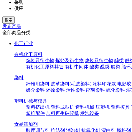
采购
供应
发布产品
全部商品分类
化工行业
有机化工原料
烷烃及衍生物
烯烃及衍生物
炔烃及衍生物
醇类
酚
有机化工原料其它
有机中间体
酸类
醌类
腈类
脂环
染料
纤维用染料
皮革染料(毛皮染料)
涂料印花浆
电影胶
媒介染料
还原染料
活性染料
缩聚染料
硫化染料
溶
塑料机械与模具
塑料挤出机
塑料成型机
造料机械
压塑机
塑料模具
塑机配件
加料再生破碎机
发泡设备
食品添加剂
酸度调节剂
抗结剂
消泡剂
抗氧化剂
漂白剂
膨松剂