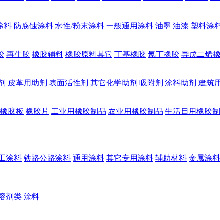
涂料
防腐蚀涂料
水性/粉末涂料
一般通用涂料
油墨
油漆
塑料涂
胶
再生胶
橡胶辅料
橡胶原料其它
丁基橡胶
氯丁橡胶
异戊二烯
剂
皮革用助剂
表面活性剂
其它化学助剂
吸附剂
涂料助剂
建筑
橡胶板
橡胶片
工业用橡胶制品
农业用橡胶制品
生活日用橡胶制
工涂料
铁路公路涂料
通用涂料
其它专用涂料
辅助材料
金属涂料
溶剂类
涂料