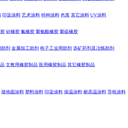
料
印染涂料
艺术涂料
特种涂料
色浆
其它涂料
UV涂料
橡胶
硅橡胶
氟橡胶
聚氨酯橡胶
聚硫橡胶
用助剂
金属加工助剂
电子工业用助剂
选矿药剂及冶炼助剂
品
文教用橡胶制品
医用橡胶制品
其它橡胶制品
墙地面涂料
塑料涂料
印染涂料
保温涂料
耐高温涂料
导电涂料