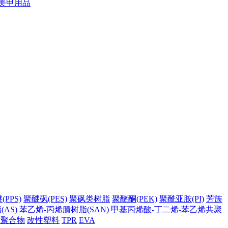
美甲用品
PPS)
聚醚砜(PES)
聚砜类树脂
聚醚酮(PEK)
聚酰亚胺(PI)
芳族
AS)
苯乙烯-丙烯腈树脂(SAN)
甲基丙烯酸-丁二烯-苯乙烯共聚
它聚合物
改性塑料
TPR
EVA