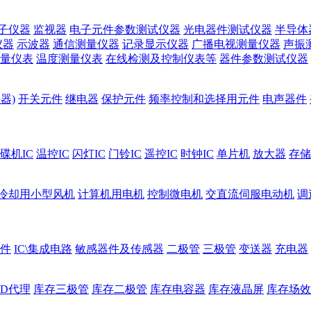
子仪器
监视器
电子元件参数测试仪器
光电器件测试仪器
半导体
仪器
示波器
通信测量仪器
记录显示仪器
广播电视测量仪器
声振
量仪表
温度测量仪表
在线检测及控制仪表等
器件参数测试仪器
器)
开关元件
继电器
保护元件
频率控制和选择用元件
电声器件
碟机IC
温控IC
闪灯IC
门铃IC
遥控IC
时钟IC
单片机
放大器
存储
冷却用小型风机
计算机用电机
控制微电机
交直流伺服电动机
调
件
IC\集成电路
敏感器件及传感器
二极管
三极管
变送器
充电器
ED代理
库存三极管
库存二极管
库存电容器
库存液晶屏
库存场效