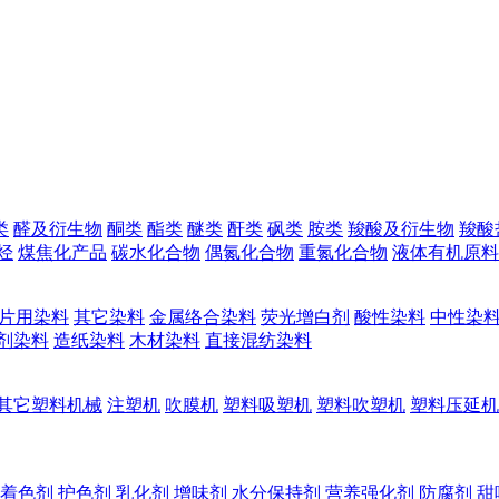
类
醛及衍生物
酮类
酯类
醚类
酐类
砜类
胺类
羧酸及衍生物
羧酸
烃
煤焦化产品
碳水化合物
偶氮化合物
重氮化合物
液体有机原料
片用染料
其它染料
金属络合染料
荧光增白剂
酸性染料
中性染
剂染料
造纸染料
木材染料
直接混纺染料
其它塑料机械
注塑机
吹膜机
塑料吸塑机
塑料吹塑机
塑料压延机
着色剂
护色剂
乳化剂
增味剂
水分保持剂
营养强化剂
防腐剂
甜