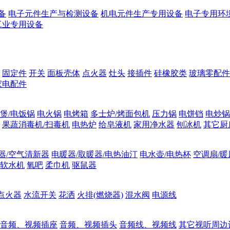
备
电子元件生产与检测设备
机电元件生产专用设备
电子专用环
工业专用设备
固定件
开关
面板壳体
点火器
灶头
接插件
硅橡胶类
玻璃零配件
家电配件
煲/电饭锅
电火锅
电烤箱
多士炉/烤面包机
压力锅
电饼铛
电炒锅
果蔬消毒机/扫毒机
电热炉
给皂液机
家用净水器
刨冰机
其它厨
器/空气清新器
电暖器/取暖器/电热油汀
电水壶/电热杯
空调扇/暖
软水机
氧吧
柔巾机
驱鼠器
点火器
水流开关
花洒
火排(燃烧器)
混水阀
电源线
音频、视频插座
音频、视频插头
音频线、视频线
其它视听周边