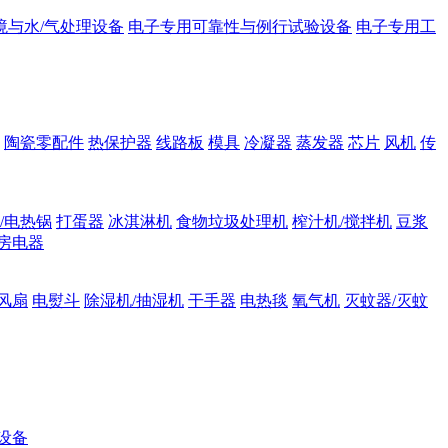
境与水/气处理设备
电子专用可靠性与例行试验设备
电子专用工
陶瓷零配件
热保护器
线路板
模具
冷凝器
蒸发器
芯片
风机
传
/电热锅
打蛋器
冰淇淋机
食物垃圾处理机
榨汁机/搅拌机
豆浆
房电器
风扇
电熨斗
除湿机/抽湿机
干手器
电热毯
氧气机
灭蚊器/灭蚊
设备