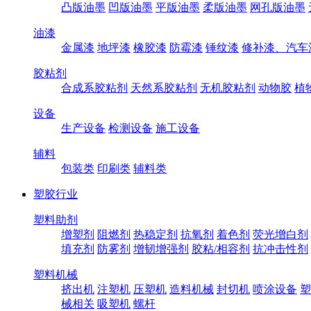
凸版油墨
凹版油墨
平版油墨
柔版油墨
网孔版油墨
油漆
金属漆
地坪漆
橡胶漆
防霉漆
锤纹漆
修补漆、汽车
胶粘剂
合成系胶粘剂
天然系胶粘剂
无机胶粘剂
动物胶
植
设备
生产设备
检测设备
施工设备
辅料
包装类
印刷类
辅料类
塑胶行业
塑料助剂
增塑剂
阻燃剂
热稳定剂
抗氧剂
着色剂
荧光增白剂
填充剂
防雾剂
增韧增强剂
胶粘/相容剂
抗冲击性剂
塑料机械
挤出机
注塑机
压塑机
造料机械
封切机
喷涂设备
塑
械相关
吸塑机
螺杆