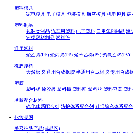
塑料模具
家电模具
电子模具
包装模具
航空模具
机电模具
建
塑料制品
包装类制品
汽车用塑料
电子塑料
日用塑料制品
建
它类塑料制品
塑料管
通用塑料
聚乙烯(PE)
聚丙烯(PP)
聚苯乙稀(PS)
聚氯乙稀(PVC
橡胶原料
天然橡胶
通用合成橡胶
半通用合成橡胶
专用合成
塑胶
塑料板
橡胶板
塑料棒
塑料网
塑料丝
塑料容器
塑料
橡胶配合材料
硫化体系配合剂
防护体系配合剂
补强填充体系配合
化妆品网
美容护肤产品(成品区)