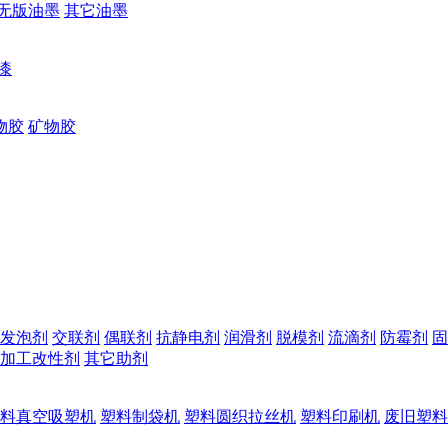
无版油墨
其它油墨
漆
物胶
矿物胶
发泡剂
交联剂
偶联剂
抗静电剂
润滑剂
脱模剂
流滴剂
防霉剂
固
加工改性剂
其它助剂
料真空吸塑机
塑料制袋机
塑料圆织拉丝机
塑料印刷机
废旧塑料