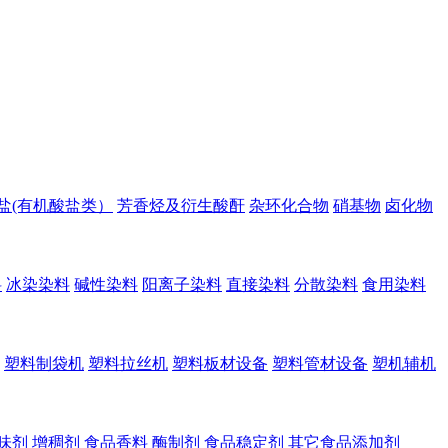
盐(有机酸盐类）
芳香烃及衍生酸酐
杂环化合物
硝基物
卤化物
料
冰染染料
碱性染料
阳离子染料
直接染料
分散染料
食用染料
塑料制袋机
塑料拉丝机
塑料板材设备
塑料管材设备
塑机辅机
味剂
增稠剂
食品香料
酶制剂
食品稳定剂
其它食品添加剂