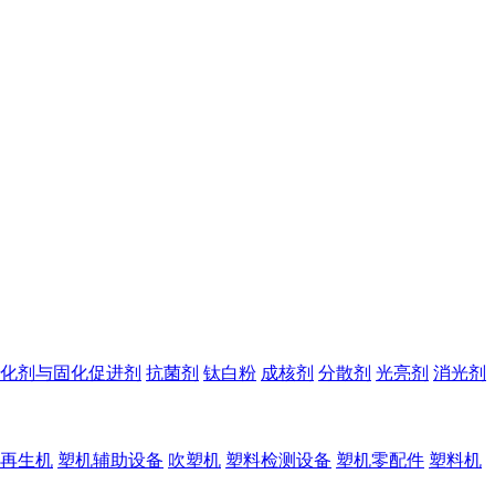
化剂与固化促进剂
抗菌剂
钛白粉
成核剂
分散剂
光亮剂
消光剂
再生机
塑机辅助设备
吹塑机
塑料检测设备
塑机零配件
塑料机