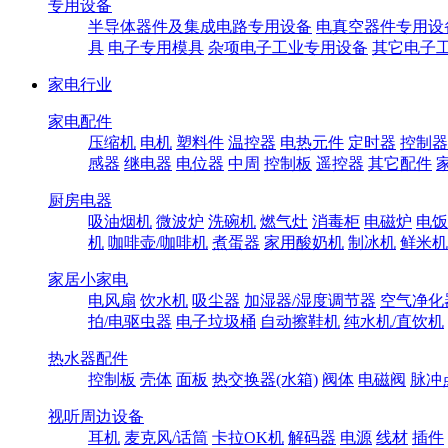
专用设备
半导体器件及集成电路专用设备
电真空器件专用设
具
电子专用模具
杂项电子工业专用设备
其它电子
家电行业
家电配件
压缩机
电机
塑料件
温控器
电热元件
定时器
控制器
感器
继电器
电位器
中周
控制板
遥控器
其它配件
厨房电器
吸油烟机
微波炉
洗碗机
燃气灶
消毒柜
电磁炉
电饭
机
咖啡壶/咖啡机
煮蛋器
家用酸奶机
制冰机
鲜米机
家居小家电
电风扇
饮水机
吸尘器
加湿器/湿度调节器
空气净化
拍/电驱虫器
电子垃圾桶
自动擦鞋机
纯水机/直饮机
热水器配件
控制板
壳体
面板
热交换器(水箱)
阀体
电磁阀
脉冲
视听周边设备
耳机
麦克风/话筒
卡拉OK机
解码器
电源
线材
插件