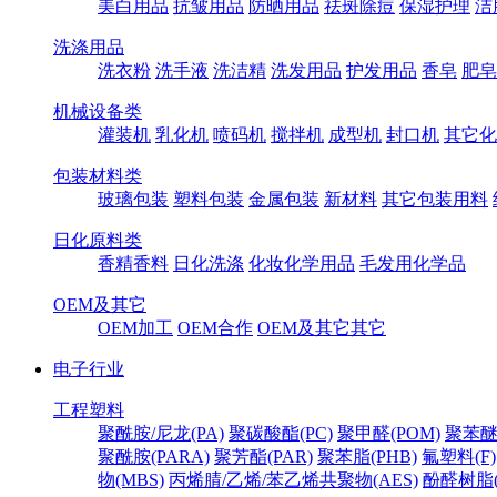
美白用品
抗皱用品
防晒用品
祛斑除痘
保湿护理
洁
洗涤用品
洗衣粉
洗手液
洗洁精
洗发用品
护发用品
香皂
肥皂
机械设备类
灌装机
乳化机
喷码机
搅拌机
成型机
封口机
其它化
包装材料类
玻璃包装
塑料包装
金属包装
新材料
其它包装用料
日化原料类
香精香料
日化洗涤
化妆化学用品
毛发用化学品
OEM及其它
OEM加工
OEM合作
OEM及其它其它
电子行业
工程塑料
聚酰胺/尼龙(PA)
聚碳酸酯(PC)
聚甲醛(POM)
聚苯醚
聚酰胺(PARA)
聚芳酯(PAR)
聚苯脂(PHB)
氟塑料(F)
物(MBS)
丙烯腈/乙烯/苯乙烯共聚物(AES)
酚醛树脂(