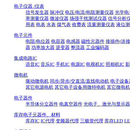
电子仪器 /仪表
信号发生器
脉冲仪
电压/电流/电阻测量仪器
光学电
率测量仪器
微波仪器
场强干扰测试仪器
信号分析
用表
电表
水表
煤气表
收费表
流量测量仪表
液位测
电子元件
电阻/电位器
电容器
电感器
磁性元器件
接插件(连接
器
功率放大器
逆变器
整流器
工业编码器
集成电路IC
语音IC
音乐IC
手机IC
电源IC
电视机IC
照相机IC
影
微电机
驱动微电机
同步/异步/交直流/直线电动机
电子设备
其它电源电机
其它电子设备用微特电机
其它微电机
电子器件
半导体分立器件
电真空器件
光电子、激光与显示器
库存电子元器件、材料
库存IC
IC代理
变频器代理
三极管代理
库存LED
L