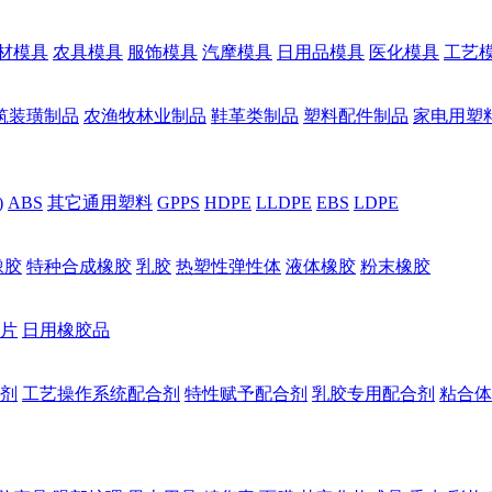
材模具
农具模具
服饰模具
汽摩模具
日用品模具
医化模具
工艺
筑装璜制品
农渔牧林业制品
鞋革类制品
塑料配件制品
家电用塑
)
ABS
其它通用塑料
GPPS
HDPE
LLDPE
EBS
LDPE
橡胶
特种合成橡胶
乳胶
热塑性弹性体
液体橡胶
粉末橡胶
片
日用橡胶品
剂
工艺操作系统配合剂
特性赋予配合剂
乳胶专用配合剂
粘合体