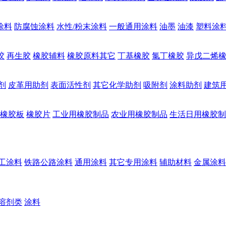
涂料
防腐蚀涂料
水性/粉末涂料
一般通用涂料
油墨
油漆
塑料涂
胶
再生胶
橡胶辅料
橡胶原料其它
丁基橡胶
氯丁橡胶
异戊二烯
剂
皮革用助剂
表面活性剂
其它化学助剂
吸附剂
涂料助剂
建筑
橡胶板
橡胶片
工业用橡胶制品
农业用橡胶制品
生活日用橡胶制
工涂料
铁路公路涂料
通用涂料
其它专用涂料
辅助材料
金属涂料
溶剂类
涂料