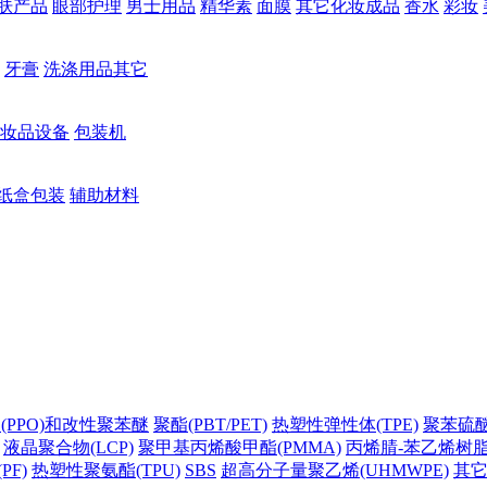
肤产品
眼部护理
男士用品
精华素
面膜
其它化妆成品
香水
彩妆
牙膏
洗涤用品其它
妆品设备
包装机
纸盒包装
辅助材料
(PPO)和改性聚苯醚
聚酯(PBT/PET)
热塑性弹性体(TPE)
聚苯硫醚(
液晶聚合物(LCP)
聚甲基丙烯酸甲酯(PMMA)
丙烯腈-苯乙烯树脂(
PF)
热塑性聚氨酯(TPU)
SBS
超高分子量聚乙烯(UHMWPE)
其