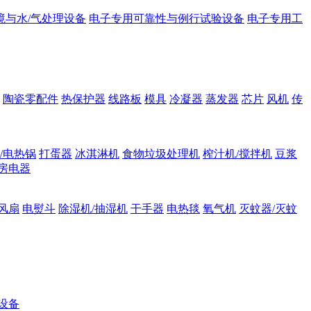
境与水/气处理设备
电子专用可靠性与例行试验设备
电子专用工
陶瓷零配件
热保护器
线路板
模具
冷凝器
蒸发器
芯片
风机
传
/电热锅
打蛋器
冰淇淋机
食物垃圾处理机
榨汁机/搅拌机
豆浆
房电器
风扇
电熨斗
除湿机/抽湿机
干手器
电热毯
氧气机
灭蚊器/灭蚊
设备