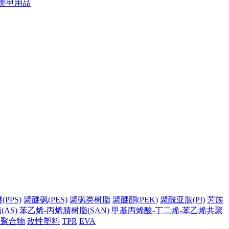
美甲用品
PPS)
聚醚砜(PES)
聚砜类树脂
聚醚酮(PEK)
聚酰亚胺(PI)
芳族
AS)
苯乙烯-丙烯腈树脂(SAN)
甲基丙烯酸-丁二烯-苯乙烯共聚
它聚合物
改性塑料
TPR
EVA