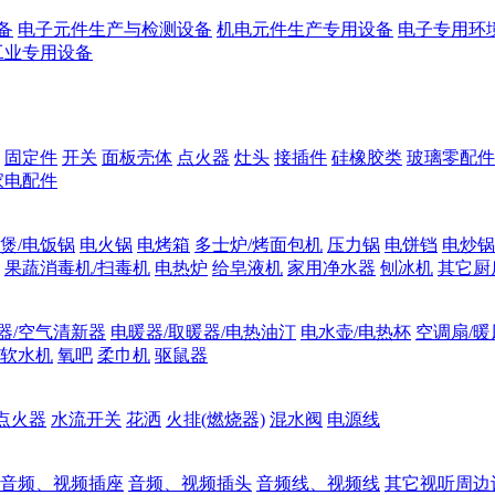
备
电子元件生产与检测设备
机电元件生产专用设备
电子专用环
工业专用设备
固定件
开关
面板壳体
点火器
灶头
接插件
硅橡胶类
玻璃零配件
家电配件
煲/电饭锅
电火锅
电烤箱
多士炉/烤面包机
压力锅
电饼铛
电炒锅
果蔬消毒机/扫毒机
电热炉
给皂液机
家用净水器
刨冰机
其它厨
器/空气清新器
电暖器/取暖器/电热油汀
电水壶/电热杯
空调扇/暖
软水机
氧吧
柔巾机
驱鼠器
点火器
水流开关
花洒
火排(燃烧器)
混水阀
电源线
音频、视频插座
音频、视频插头
音频线、视频线
其它视听周边