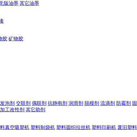
无版油墨
其它油墨
漆
物胶
矿物胶
发泡剂
交联剂
偶联剂
抗静电剂
润滑剂
脱模剂
流滴剂
防霉剂
固
加工改性剂
其它助剂
料真空吸塑机
塑料制袋机
塑料圆织拉丝机
塑料印刷机
废旧塑料