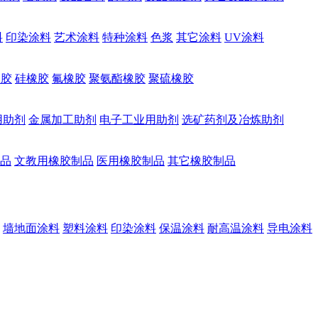
料
印染涂料
艺术涂料
特种涂料
色浆
其它涂料
UV涂料
橡胶
硅橡胶
氟橡胶
聚氨酯橡胶
聚硫橡胶
用助剂
金属加工助剂
电子工业用助剂
选矿药剂及冶炼助剂
品
文教用橡胶制品
医用橡胶制品
其它橡胶制品
墙地面涂料
塑料涂料
印染涂料
保温涂料
耐高温涂料
导电涂料