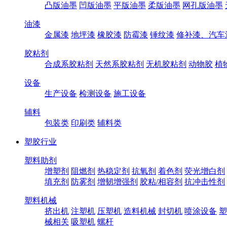
凸版油墨
凹版油墨
平版油墨
柔版油墨
网孔版油墨
油漆
金属漆
地坪漆
橡胶漆
防霉漆
锤纹漆
修补漆、汽车
胶粘剂
合成系胶粘剂
天然系胶粘剂
无机胶粘剂
动物胶
植
设备
生产设备
检测设备
施工设备
辅料
包装类
印刷类
辅料类
塑胶行业
塑料助剂
增塑剂
阻燃剂
热稳定剂
抗氧剂
着色剂
荧光增白剂
填充剂
防雾剂
增韧增强剂
胶粘/相容剂
抗冲击性剂
塑料机械
挤出机
注塑机
压塑机
造料机械
封切机
喷涂设备
塑
械相关
吸塑机
螺杆