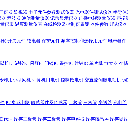
子仪器
监视器
电子元件参数测试仪器
光电器件测试仪器
半导体
仪器
示波器
通信测量仪器
记录显示仪器
广播电视测量仪器
声振
量仪表
温度测量仪表
在线检测及控制仪表等
器件参数测试仪器
器)
开关元件
继电器
保护元件
频率控制和选择用元件
电声器件
碟机IC
温控IC
闪灯IC
门铃IC
遥控IC
时钟IC
单片机
放大器
存储
冷却用小型风机
计算机用电机
控制微电机
交直流伺服电动机
调
件
IC\集成电路
敏感器件及传感器
二极管
三极管
变送器
充电器
ED代理
库存三极管
库存二极管
库存电容器
库存液晶屏
库存场效