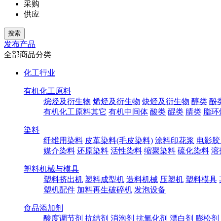
采购
供应
发布产品
全部商品分类
化工行业
有机化工原料
烷烃及衍生物
烯烃及衍生物
炔烃及衍生物
醇类
酚
有机化工原料其它
有机中间体
酸类
醌类
腈类
脂环
染料
纤维用染料
皮革染料(毛皮染料)
涂料印花浆
电影胶
媒介染料
还原染料
活性染料
缩聚染料
硫化染料
溶
塑料机械与模具
塑料挤出机
塑料成型机
造料机械
压塑机
塑料模具
塑机配件
加料再生破碎机
发泡设备
食品添加剂
酸度调节剂
抗结剂
消泡剂
抗氧化剂
漂白剂
膨松剂