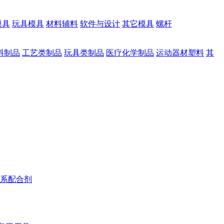
模具
玩具模具
材料辅料
软件与设计
其它模具
螺杆
料制品
工艺类制品
玩具类制品
医疗化学制品
运动器材塑料
其
系配合剂