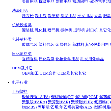
美白用品
抗皱用品
防晒用品
祛斑除痘
保湿护理
洁
洗涤用品
洗衣粉
洗手液
洗洁精
洗发用品
护发用品
香皂
肥皂
机械设备类
灌装机
乳化机
喷码机
搅拌机
成型机
封口机
其它化
包装材料类
玻璃包装
塑料包装
金属包装
新材料
其它包装用料
日化原料类
香精香料
日化洗涤
化妆化学用品
毛发用化学品
OEM及其它
OEM加工
OEM合作
OEM及其它其它
电子行业
工程塑料
聚酰胺/尼龙(PA)
聚碳酸酯(PC)
聚甲醛(POM)
聚苯醚
聚酰胺(PARA)
聚芳酯(PAR)
聚苯脂(PHB)
氟塑料(F)
物(MBS)
丙烯腈/乙烯/苯乙烯共聚物(AES)
酚醛树脂(