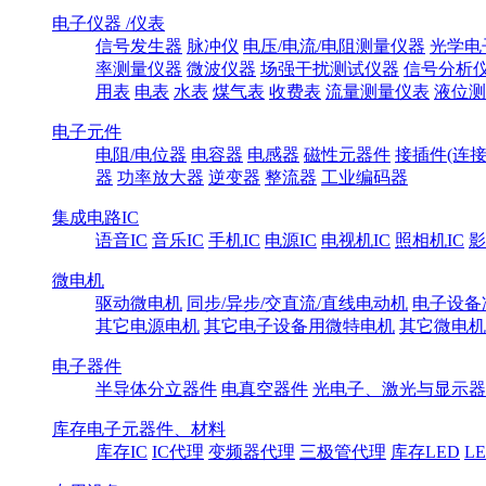
电子仪器 /仪表
信号发生器
脉冲仪
电压/电流/电阻测量仪器
光学电
率测量仪器
微波仪器
场强干扰测试仪器
信号分析
用表
电表
水表
煤气表
收费表
流量测量仪表
液位测
电子元件
电阻/电位器
电容器
电感器
磁性元器件
接插件(连接
器
功率放大器
逆变器
整流器
工业编码器
集成电路IC
语音IC
音乐IC
手机IC
电源IC
电视机IC
照相机IC
影
微电机
驱动微电机
同步/异步/交直流/直线电动机
电子设备
其它电源电机
其它电子设备用微特电机
其它微电机
电子器件
半导体分立器件
电真空器件
光电子、激光与显示器
库存电子元器件、材料
库存IC
IC代理
变频器代理
三极管代理
库存LED
L