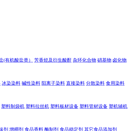
盐(有机酸盐类）
芳香烃及衍生酸酐
杂环化合物
硝基物
卤化物
料
冰染染料
碱性染料
阳离子染料
直接染料
分散染料
食用染料
塑料制袋机
塑料拉丝机
塑料板材设备
塑料管材设备
塑机辅机
味剂
增稠剂
食品香料
酶制剂
食品稳定剂
其它食品添加剂