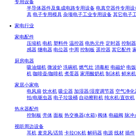
专用设备
半导体器件及集成电路专用设备
电真空器件专用设
具
电子专用模具
杂项电子工业专用设备
其它电子
家电行业
家电配件
压缩机
电机
塑料件
温控器
电热元件
定时器
控制器
感器
继电器
电位器
中周
控制板
遥控器
其它配件
厨房电器
吸油烟机
微波炉
洗碗机
燃气灶
消毒柜
电磁炉
电饭
机
咖啡壶/咖啡机
煮蛋器
家用酸奶机
制冰机
鲜米机
家居小家电
电风扇
饮水机
吸尘器
加湿器/湿度调节器
空气净化
拍/电驱虫器
电子垃圾桶
自动擦鞋机
纯水机/直饮机
热水器配件
控制板
壳体
面板
热交换器(水箱)
阀体
电磁阀
脉冲
视听周边设备
耳机
麦克风/话筒
卡拉OK机
解码器
电源
线材
插件