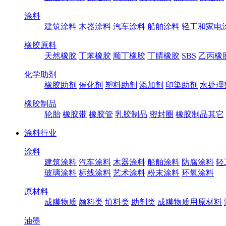
涂料
建筑涂料
木器涂料
汽车涂料
船舶涂料
轻工和家电
橡胶原料
天然橡胶
丁苯橡胶
顺丁橡胶
丁腈橡胶
SBS
乙丙橡
化学助剂
橡胶助剂
催化剂
塑料助剂
添加剂
印染助剂
水处理
橡胶制品
轮胎
橡胶带
橡胶管
乳胶制品
密封圈
橡胶制品其它
涂料行业
涂料
建筑涂料
汽车涂料
木器涂料
船舶涂料
防腐涂料
轻
玻璃涂料
标线涂料
艺术涂料
粉末涂料
环氧涂料
原材料
成膜物质
颜料类
填料类
助剂类
成膜物质用原材料
油墨