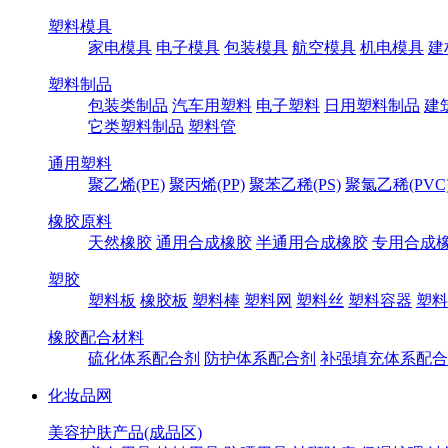
塑料模具
家电模具
电子模具
包装模具
航空模具
机电模具
建
塑料制品
包装类制品
汽车用塑料
电子塑料
日用塑料制品
建
它类塑料制品
塑料管
通用塑料
聚乙烯(PE)
聚丙烯(PP)
聚苯乙稀(PS)
聚氯乙稀(PVC
橡胶原料
天然橡胶
通用合成橡胶
半通用合成橡胶
专用合成
塑胶
塑料板
橡胶板
塑料棒
塑料网
塑料丝
塑料容器
塑料
橡胶配合材料
硫化体系配合剂
防护体系配合剂
补强填充体系配合
化妆品网
美容护肤产品(成品区)