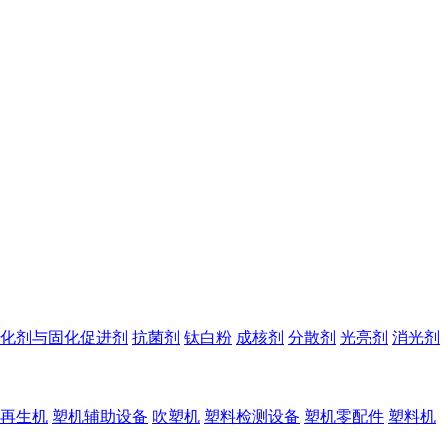
化剂与固化促进剂
抗菌剂
钛白粉
成核剂
分散剂
光亮剂
消光剂
再生机
塑机辅助设备
吹塑机
塑料检测设备
塑机零配件
塑料机