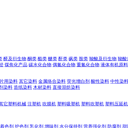
类
醛及衍生物
酮类
酯类
醚类
酐类
砜类
胺类
羧酸及衍生物
羧酸
烃
煤焦化产品
碳水化合物
偶氮化合物
重氮化合物
液体有机原料
片用染料
其它染料
金属络合染料
荧光增白剂
酸性染料
中性染
剂染料
造纸染料
木材染料
直接混纺染料
其它塑料机械
注塑机
吹膜机
塑料吸塑机
塑料吹塑机
塑料压延机
着色剂
护色剂
乳化剂
增味剂
水分保持剂
营养强化剂
防腐剂
甜