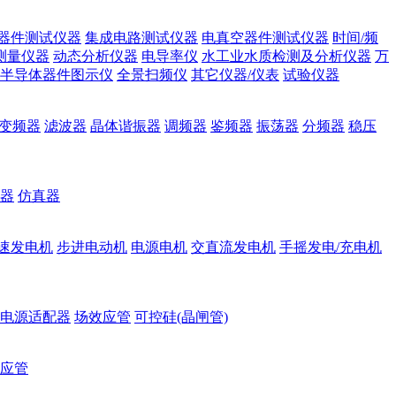
器件测试仪器
集成电路测试仪器
电真空器件测试仪器
时间/频
测量仪器
动态分析仪器
电导率仪
水工业水质检测及分析仪器
万
半导体器件图示仪
全景扫频仪
其它仪器/仪表
试验仪器
变频器
滤波器
晶体谐振器
调频器
鉴频器
振荡器
分频器
稳压
器
仿真器
速发电机
步进电动机
电源电机
交直流发电机
手摇发电/充电机
电源适配器
场效应管
可控硅(晶闸管)
应管