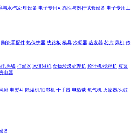
境与水/气处理设备
电子专用可靠性与例行试验设备
电子专用工
陶瓷零配件
热保护器
线路板
模具
冷凝器
蒸发器
芯片
风机
传
/电热锅
打蛋器
冰淇淋机
食物垃圾处理机
榨汁机/搅拌机
豆浆
房电器
风扇
电熨斗
除湿机/抽湿机
干手器
电热毯
氧气机
灭蚊器/灭蚊
设备