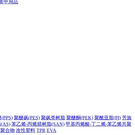
美甲用品
PPS)
聚醚砜(PES)
聚砜类树脂
聚醚酮(PEK)
聚酰亚胺(PI)
芳族
AS)
苯乙烯-丙烯腈树脂(SAN)
甲基丙烯酸-丁二烯-苯乙烯共聚
它聚合物
改性塑料
TPR
EVA