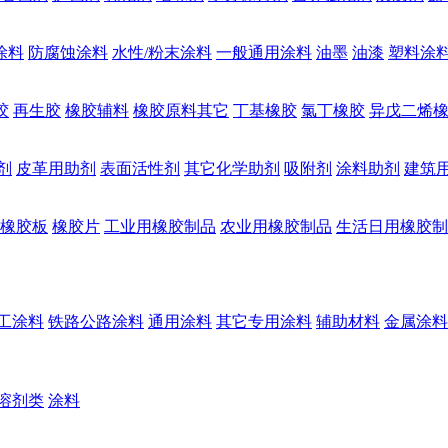
涂料
防腐蚀涂料
水性/粉末涂料
一般通用涂料
油墨
油漆
塑料涂
胶
再生胶
橡胶辅料
橡胶原料其它
丁基橡胶
氯丁橡胶
异戊二烯
剂
皮革用助剂
表面活性剂
其它化学助剂
吸附剂
涂料助剂
建筑
橡胶板
橡胶片
工业用橡胶制品
农业用橡胶制品
生活日用橡胶制
工涂料
铁路公路涂料
通用涂料
其它专用涂料
辅助材料
金属涂料
溶剂类
涂料