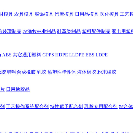
材模具
农具模具
服饰模具
汽摩模具
日用品模具
医化模具
工艺
筑装璜制品
农渔牧林业制品
鞋革类制品
塑料配件制品
家电用塑
)
ABS
其它通用塑料
GPPS
HDPE
LLDPE
EBS
LDPE
橡胶
特种合成橡胶
乳胶
热塑性弹性体
液体橡胶
粉末橡胶
片
日用橡胶品
剂
工艺操作系统配合剂
特性赋予配合剂
乳胶专用配合剂
粘合体