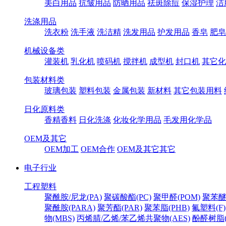
美白用品
抗皱用品
防晒用品
祛斑除痘
保湿护理
洁
洗涤用品
洗衣粉
洗手液
洗洁精
洗发用品
护发用品
香皂
肥皂
机械设备类
灌装机
乳化机
喷码机
搅拌机
成型机
封口机
其它化
包装材料类
玻璃包装
塑料包装
金属包装
新材料
其它包装用料
日化原料类
香精香料
日化洗涤
化妆化学用品
毛发用化学品
OEM及其它
OEM加工
OEM合作
OEM及其它其它
电子行业
工程塑料
聚酰胺/尼龙(PA)
聚碳酸酯(PC)
聚甲醛(POM)
聚苯醚
聚酰胺(PARA)
聚芳酯(PAR)
聚苯脂(PHB)
氟塑料(F)
物(MBS)
丙烯腈/乙烯/苯乙烯共聚物(AES)
酚醛树脂(