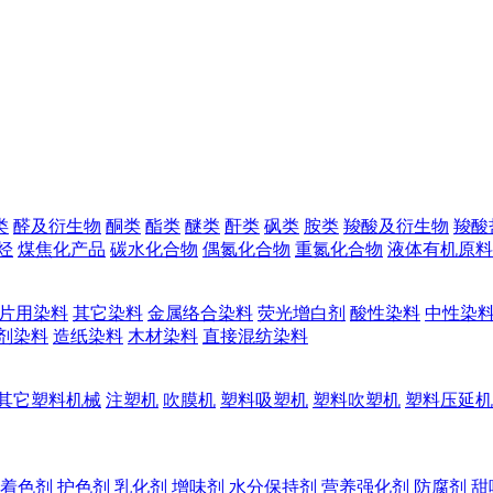
类
醛及衍生物
酮类
酯类
醚类
酐类
砜类
胺类
羧酸及衍生物
羧酸
烃
煤焦化产品
碳水化合物
偶氮化合物
重氮化合物
液体有机原料
片用染料
其它染料
金属络合染料
荧光增白剂
酸性染料
中性染
剂染料
造纸染料
木材染料
直接混纺染料
其它塑料机械
注塑机
吹膜机
塑料吸塑机
塑料吹塑机
塑料压延机
着色剂
护色剂
乳化剂
增味剂
水分保持剂
营养强化剂
防腐剂
甜