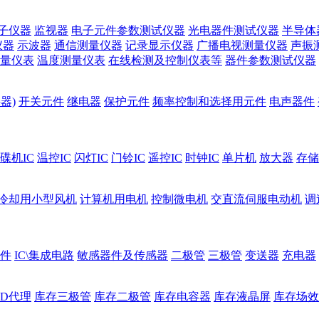
子仪器
监视器
电子元件参数测试仪器
光电器件测试仪器
半导体
仪器
示波器
通信测量仪器
记录显示仪器
广播电视测量仪器
声振
量仪表
温度测量仪表
在线检测及控制仪表等
器件参数测试仪器
器)
开关元件
继电器
保护元件
频率控制和选择用元件
电声器件
碟机IC
温控IC
闪灯IC
门铃IC
遥控IC
时钟IC
单片机
放大器
存储
冷却用小型风机
计算机用电机
控制微电机
交直流伺服电动机
调
件
IC\集成电路
敏感器件及传感器
二极管
三极管
变送器
充电器
ED代理
库存三极管
库存二极管
库存电容器
库存液晶屏
库存场效