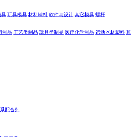
模具
玩具模具
材料辅料
软件与设计
其它模具
螺杆
料制品
工艺类制品
玩具类制品
医疗化学制品
运动器材塑料
其
系配合剂