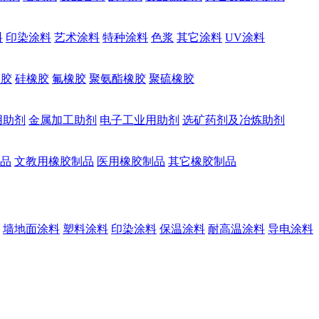
料
印染涂料
艺术涂料
特种涂料
色浆
其它涂料
UV涂料
橡胶
硅橡胶
氟橡胶
聚氨酯橡胶
聚硫橡胶
用助剂
金属加工助剂
电子工业用助剂
选矿药剂及冶炼助剂
品
文教用橡胶制品
医用橡胶制品
其它橡胶制品
墙地面涂料
塑料涂料
印染涂料
保温涂料
耐高温涂料
导电涂料