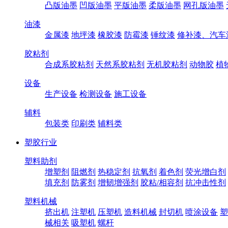
凸版油墨
凹版油墨
平版油墨
柔版油墨
网孔版油墨
油漆
金属漆
地坪漆
橡胶漆
防霉漆
锤纹漆
修补漆、汽车
胶粘剂
合成系胶粘剂
天然系胶粘剂
无机胶粘剂
动物胶
植
设备
生产设备
检测设备
施工设备
辅料
包装类
印刷类
辅料类
塑胶行业
塑料助剂
增塑剂
阻燃剂
热稳定剂
抗氧剂
着色剂
荧光增白剂
填充剂
防雾剂
增韧增强剂
胶粘/相容剂
抗冲击性剂
塑料机械
挤出机
注塑机
压塑机
造料机械
封切机
喷涂设备
塑
械相关
吸塑机
螺杆