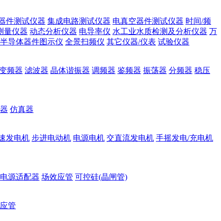
器件测试仪器
集成电路测试仪器
电真空器件测试仪器
时间/频
测量仪器
动态分析仪器
电导率仪
水工业水质检测及分析仪器
万
半导体器件图示仪
全景扫频仪
其它仪器/仪表
试验仪器
变频器
滤波器
晶体谐振器
调频器
鉴频器
振荡器
分频器
稳压
器
仿真器
速发电机
步进电动机
电源电机
交直流发电机
手摇发电/充电机
电源适配器
场效应管
可控硅(晶闸管)
应管