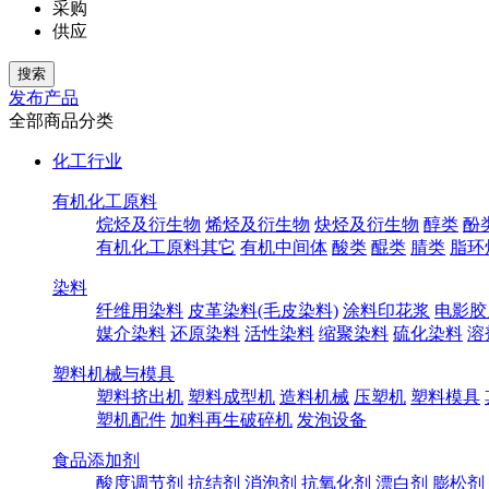
采购
供应
发布产品
全部商品分类
化工行业
有机化工原料
烷烃及衍生物
烯烃及衍生物
炔烃及衍生物
醇类
酚
有机化工原料其它
有机中间体
酸类
醌类
腈类
脂环
染料
纤维用染料
皮革染料(毛皮染料)
涂料印花浆
电影胶
媒介染料
还原染料
活性染料
缩聚染料
硫化染料
溶
塑料机械与模具
塑料挤出机
塑料成型机
造料机械
压塑机
塑料模具
塑机配件
加料再生破碎机
发泡设备
食品添加剂
酸度调节剂
抗结剂
消泡剂
抗氧化剂
漂白剂
膨松剂