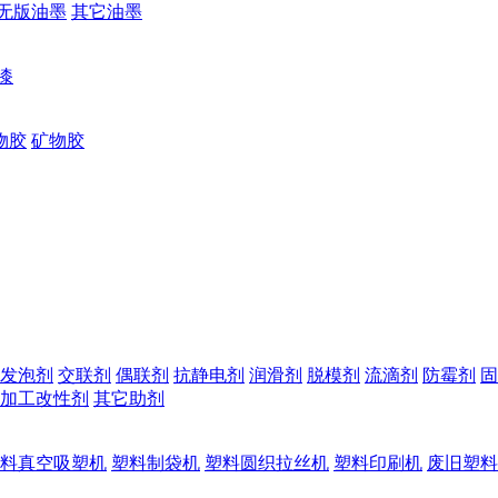
无版油墨
其它油墨
漆
物胶
矿物胶
发泡剂
交联剂
偶联剂
抗静电剂
润滑剂
脱模剂
流滴剂
防霉剂
固
加工改性剂
其它助剂
料真空吸塑机
塑料制袋机
塑料圆织拉丝机
塑料印刷机
废旧塑料