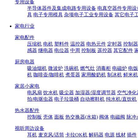
专用设备
半导体器件及集成电路专用设备
电真空器件专用设
具
电子专用模具
杂项电子工业专用设备
其它电子
家电行业
家电配件
压缩机
电机
塑料件
温控器
电热元件
定时器
控制器
感器
继电器
电位器
中周
控制板
遥控器
其它配件
厨房电器
吸油烟机
微波炉
洗碗机
燃气灶
消毒柜
电磁炉
电饭
机
咖啡壶/咖啡机
煮蛋器
家用酸奶机
制冰机
鲜米机
家居小家电
电风扇
饮水机
吸尘器
加湿器/湿度调节器
空气净化
拍/电驱虫器
电子垃圾桶
自动擦鞋机
纯水机/直饮机
热水器配件
控制板
壳体
面板
热交换器(水箱)
阀体
电磁阀
脉冲
视听周边设备
耳机
麦克风/话筒
卡拉OK机
解码器
电源
线材
插件