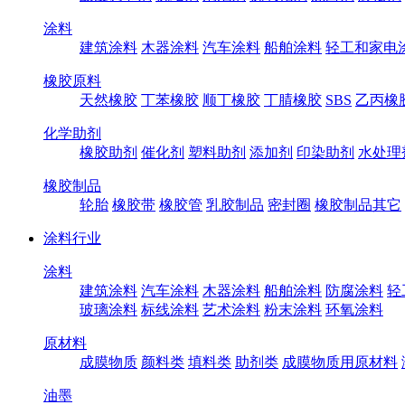
涂料
建筑涂料
木器涂料
汽车涂料
船舶涂料
轻工和家电
橡胶原料
天然橡胶
丁苯橡胶
顺丁橡胶
丁腈橡胶
SBS
乙丙橡
化学助剂
橡胶助剂
催化剂
塑料助剂
添加剂
印染助剂
水处理
橡胶制品
轮胎
橡胶带
橡胶管
乳胶制品
密封圈
橡胶制品其它
涂料行业
涂料
建筑涂料
汽车涂料
木器涂料
船舶涂料
防腐涂料
轻
玻璃涂料
标线涂料
艺术涂料
粉末涂料
环氧涂料
原材料
成膜物质
颜料类
填料类
助剂类
成膜物质用原材料
油墨