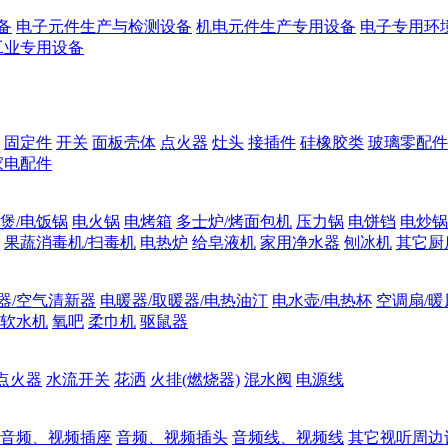
备
电子元件生产与检测设备
机电元件生产专用设备
电子专用环
工业专用设备
固定件
开关
面板壳体
点火器
灶头
接插件
硅橡胶类
玻璃零配件
家电配件
煲/电饭锅
电火锅
电烤箱
多士炉/烤面包机
压力锅
电饼铛
电炒锅
果蔬消毒机/扫毒机
电热炉
给皂液机
家用净水器
刨冰机
其它厨
器/空气清新器
电暖器/取暖器/电热油汀
电水壶/电热杯
空调扇/暖
软水机
氧吧
柔巾机
驱鼠器
点火器
水流开关
花洒
火排(燃烧器)
混水阀
电源线
音频、视频插座
音频、视频插头
音频线、视频线
其它视听周边