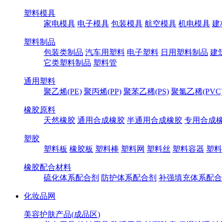
塑料模具
家电模具
电子模具
包装模具
航空模具
机电模具
建
塑料制品
包装类制品
汽车用塑料
电子塑料
日用塑料制品
建
它类塑料制品
塑料管
通用塑料
聚乙烯(PE)
聚丙烯(PP)
聚苯乙稀(PS)
聚氯乙稀(PVC
橡胶原料
天然橡胶
通用合成橡胶
半通用合成橡胶
专用合成
塑胶
塑料板
橡胶板
塑料棒
塑料网
塑料丝
塑料容器
塑料
橡胶配合材料
硫化体系配合剂
防护体系配合剂
补强填充体系配合
化妆品网
美容护肤产品(成品区)