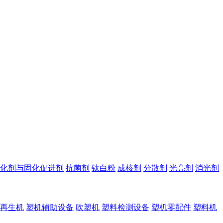
化剂与固化促进剂
抗菌剂
钛白粉
成核剂
分散剂
光亮剂
消光剂
再生机
塑机辅助设备
吹塑机
塑料检测设备
塑机零配件
塑料机