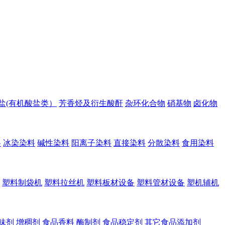
盐(有机酸盐类）
芳香烃及衍生酸酐
杂环化合物
硝基物
卤化物
料
冰染染料
碱性染料
阳离子染料
直接染料
分散染料
食用染料
塑料制袋机
塑料拉丝机
塑料板材设备
塑料管材设备
塑机辅机
味剂
增稠剂
食品香料
酶制剂
食品稳定剂
其它食品添加剂