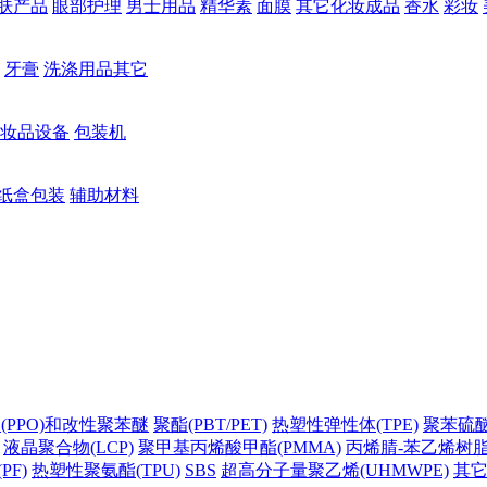
肤产品
眼部护理
男士用品
精华素
面膜
其它化妆成品
香水
彩妆
牙膏
洗涤用品其它
妆品设备
包装机
纸盒包装
辅助材料
(PPO)和改性聚苯醚
聚酯(PBT/PET)
热塑性弹性体(TPE)
聚苯硫醚(
液晶聚合物(LCP)
聚甲基丙烯酸甲酯(PMMA)
丙烯腈-苯乙烯树脂(
PF)
热塑性聚氨酯(TPU)
SBS
超高分子量聚乙烯(UHMWPE)
其