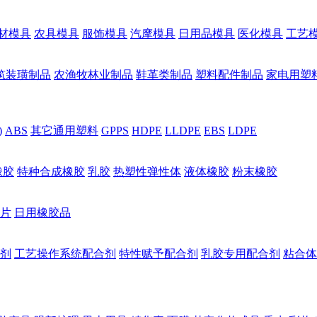
材模具
农具模具
服饰模具
汽摩模具
日用品模具
医化模具
工艺
筑装璜制品
农渔牧林业制品
鞋革类制品
塑料配件制品
家电用塑
)
ABS
其它通用塑料
GPPS
HDPE
LLDPE
EBS
LDPE
橡胶
特种合成橡胶
乳胶
热塑性弹性体
液体橡胶
粉末橡胶
片
日用橡胶品
剂
工艺操作系统配合剂
特性赋予配合剂
乳胶专用配合剂
粘合体