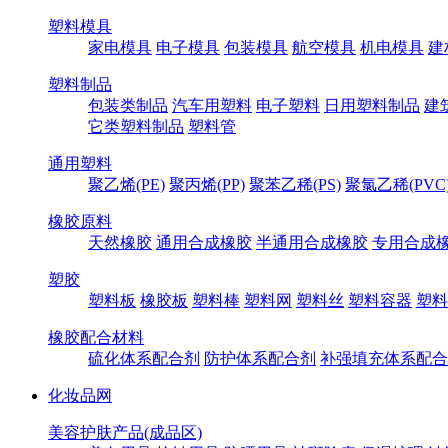
塑料模具
家电模具
电子模具
包装模具
航空模具
机电模具
建
塑料制品
包装类制品
汽车用塑料
电子塑料
日用塑料制品
建
它类塑料制品
塑料管
通用塑料
聚乙烯(PE)
聚丙烯(PP)
聚苯乙稀(PS)
聚氯乙稀(PVC
橡胶原料
天然橡胶
通用合成橡胶
半通用合成橡胶
专用合成
塑胶
塑料板
橡胶板
塑料棒
塑料网
塑料丝
塑料容器
塑料
橡胶配合材料
硫化体系配合剂
防护体系配合剂
补强填充体系配合
化妆品网
美容护肤产品(成品区)