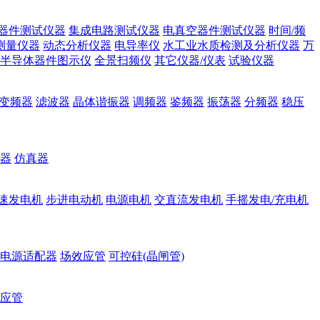
器件测试仪器
集成电路测试仪器
电真空器件测试仪器
时间/频
测量仪器
动态分析仪器
电导率仪
水工业水质检测及分析仪器
万
半导体器件图示仪
全景扫频仪
其它仪器/仪表
试验仪器
变频器
滤波器
晶体谐振器
调频器
鉴频器
振荡器
分频器
稳压
器
仿真器
速发电机
步进电动机
电源电机
交直流发电机
手摇发电/充电机
电源适配器
场效应管
可控硅(晶闸管)
应管