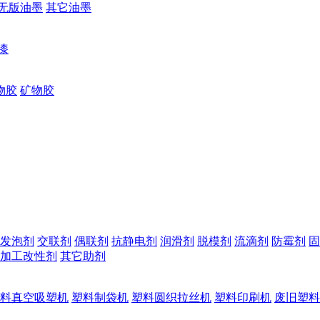
无版油墨
其它油墨
漆
物胶
矿物胶
发泡剂
交联剂
偶联剂
抗静电剂
润滑剂
脱模剂
流滴剂
防霉剂
固
加工改性剂
其它助剂
料真空吸塑机
塑料制袋机
塑料圆织拉丝机
塑料印刷机
废旧塑料