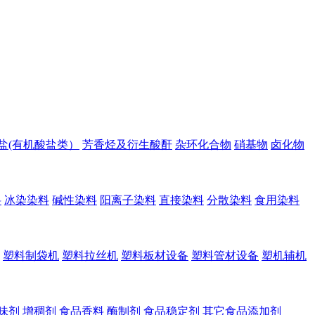
盐(有机酸盐类）
芳香烃及衍生酸酐
杂环化合物
硝基物
卤化物
料
冰染染料
碱性染料
阳离子染料
直接染料
分散染料
食用染料
塑料制袋机
塑料拉丝机
塑料板材设备
塑料管材设备
塑机辅机
味剂
增稠剂
食品香料
酶制剂
食品稳定剂
其它食品添加剂