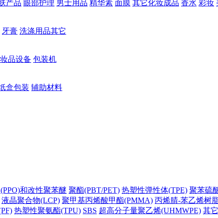
肤产品
眼部护理
男士用品
精华素
面膜
其它化妆成品
香水
彩妆
牙膏
洗涤用品其它
妆品设备
包装机
纸盒包装
辅助材料
(PPO)和改性聚苯醚
聚酯(PBT/PET)
热塑性弹性体(TPE)
聚苯硫醚(
液晶聚合物(LCP)
聚甲基丙烯酸甲酯(PMMA)
丙烯腈-苯乙烯树脂(
PF)
热塑性聚氨酯(TPU)
SBS
超高分子量聚乙烯(UHMWPE)
其