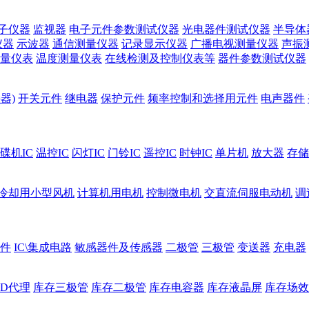
子仪器
监视器
电子元件参数测试仪器
光电器件测试仪器
半导体
仪器
示波器
通信测量仪器
记录显示仪器
广播电视测量仪器
声振
量仪表
温度测量仪表
在线检测及控制仪表等
器件参数测试仪器
器)
开关元件
继电器
保护元件
频率控制和选择用元件
电声器件
碟机IC
温控IC
闪灯IC
门铃IC
遥控IC
时钟IC
单片机
放大器
存储
冷却用小型风机
计算机用电机
控制微电机
交直流伺服电动机
调
件
IC\集成电路
敏感器件及传感器
二极管
三极管
变送器
充电器
ED代理
库存三极管
库存二极管
库存电容器
库存液晶屏
库存场效