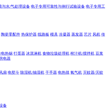
境与水/气处理设备
电子专用可靠性与例行试验设备
电子专用工
陶瓷零配件
热保护器
线路板
模具
冷凝器
蒸发器
芯片
风机
传
/电热锅
打蛋器
冰淇淋机
食物垃圾处理机
榨汁机/搅拌机
豆浆
房电器
风扇
电熨斗
除湿机/抽湿机
干手器
电热毯
氧气机
灭蚊器/灭蚊
设备