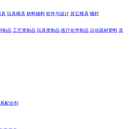
模具
玩具模具
材料辅料
软件与设计
其它模具
螺杆
料制品
工艺类制品
玩具类制品
医疗化学制品
运动器材塑料
其
系配合剂