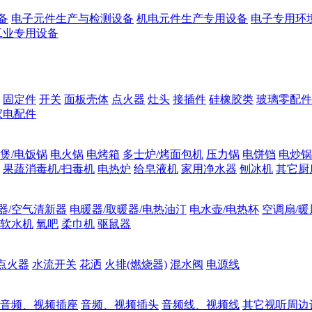
备
电子元件生产与检测设备
机电元件生产专用设备
电子专用环
工业专用设备
固定件
开关
面板壳体
点火器
灶头
接插件
硅橡胶类
玻璃零配件
家电配件
煲/电饭锅
电火锅
电烤箱
多士炉/烤面包机
压力锅
电饼铛
电炒锅
果蔬消毒机/扫毒机
电热炉
给皂液机
家用净水器
刨冰机
其它厨
器/空气清新器
电暖器/取暖器/电热油汀
电水壶/电热杯
空调扇/暖
软水机
氧吧
柔巾机
驱鼠器
点火器
水流开关
花洒
火排(燃烧器)
混水阀
电源线
音频、视频插座
音频、视频插头
音频线、视频线
其它视听周边