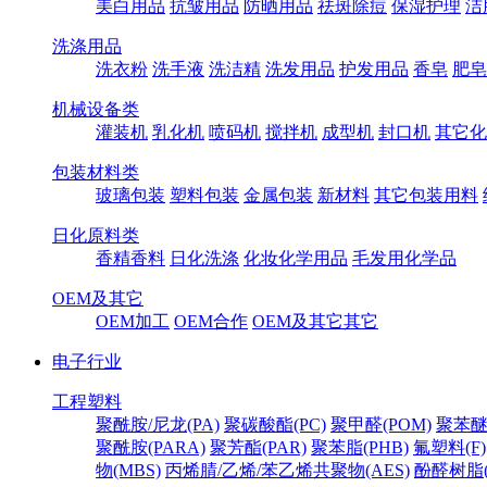
美白用品
抗皱用品
防晒用品
祛斑除痘
保湿护理
洁
洗涤用品
洗衣粉
洗手液
洗洁精
洗发用品
护发用品
香皂
肥皂
机械设备类
灌装机
乳化机
喷码机
搅拌机
成型机
封口机
其它化
包装材料类
玻璃包装
塑料包装
金属包装
新材料
其它包装用料
日化原料类
香精香料
日化洗涤
化妆化学用品
毛发用化学品
OEM及其它
OEM加工
OEM合作
OEM及其它其它
电子行业
工程塑料
聚酰胺/尼龙(PA)
聚碳酸酯(PC)
聚甲醛(POM)
聚苯醚
聚酰胺(PARA)
聚芳酯(PAR)
聚苯脂(PHB)
氟塑料(F)
物(MBS)
丙烯腈/乙烯/苯乙烯共聚物(AES)
酚醛树脂(