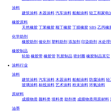
涂料
建筑涂料
木器涂料
汽车涂料
船舶涂料
轻工和家电
橡胶原料
天然橡胶
丁苯橡胶
顺丁橡胶
丁腈橡胶
SBS
乙丙橡
化学助剂
橡胶助剂
催化剂
塑料助剂
添加剂
印染助剂
水处理
橡胶制品
轮胎
橡胶带
橡胶管
乳胶制品
密封圈
橡胶制品其它
涂料行业
涂料
建筑涂料
汽车涂料
木器涂料
船舶涂料
防腐涂料
轻
玻璃涂料
标线涂料
艺术涂料
粉末涂料
环氧涂料
原材料
成膜物质
颜料类
填料类
助剂类
成膜物质用原材料
油墨