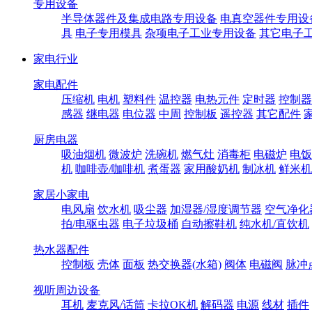
专用设备
半导体器件及集成电路专用设备
电真空器件专用设
具
电子专用模具
杂项电子工业专用设备
其它电子
家电行业
家电配件
压缩机
电机
塑料件
温控器
电热元件
定时器
控制器
感器
继电器
电位器
中周
控制板
遥控器
其它配件
厨房电器
吸油烟机
微波炉
洗碗机
燃气灶
消毒柜
电磁炉
电饭
机
咖啡壶/咖啡机
煮蛋器
家用酸奶机
制冰机
鲜米机
家居小家电
电风扇
饮水机
吸尘器
加湿器/湿度调节器
空气净化
拍/电驱虫器
电子垃圾桶
自动擦鞋机
纯水机/直饮机
热水器配件
控制板
壳体
面板
热交换器(水箱)
阀体
电磁阀
脉冲
视听周边设备
耳机
麦克风/话筒
卡拉OK机
解码器
电源
线材
插件