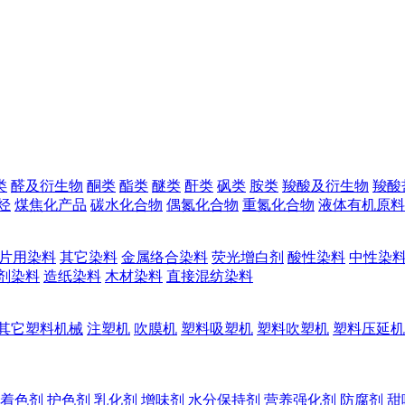
类
醛及衍生物
酮类
酯类
醚类
酐类
砜类
胺类
羧酸及衍生物
羧酸
烃
煤焦化产品
碳水化合物
偶氮化合物
重氮化合物
液体有机原料
片用染料
其它染料
金属络合染料
荧光增白剂
酸性染料
中性染
剂染料
造纸染料
木材染料
直接混纺染料
其它塑料机械
注塑机
吹膜机
塑料吸塑机
塑料吹塑机
塑料压延机
着色剂
护色剂
乳化剂
增味剂
水分保持剂
营养强化剂
防腐剂
甜