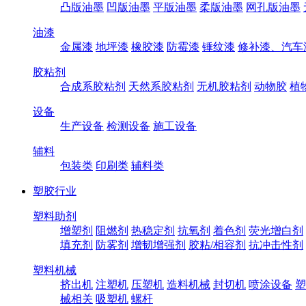
凸版油墨
凹版油墨
平版油墨
柔版油墨
网孔版油墨
油漆
金属漆
地坪漆
橡胶漆
防霉漆
锤纹漆
修补漆、汽车
胶粘剂
合成系胶粘剂
天然系胶粘剂
无机胶粘剂
动物胶
植
设备
生产设备
检测设备
施工设备
辅料
包装类
印刷类
辅料类
塑胶行业
塑料助剂
增塑剂
阻燃剂
热稳定剂
抗氧剂
着色剂
荧光增白剂
填充剂
防雾剂
增韧增强剂
胶粘/相容剂
抗冲击性剂
塑料机械
挤出机
注塑机
压塑机
造料机械
封切机
喷涂设备
塑
械相关
吸塑机
螺杆