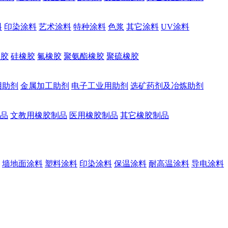
料
印染涂料
艺术涂料
特种涂料
色浆
其它涂料
UV涂料
橡胶
硅橡胶
氟橡胶
聚氨酯橡胶
聚硫橡胶
用助剂
金属加工助剂
电子工业用助剂
选矿药剂及冶炼助剂
品
文教用橡胶制品
医用橡胶制品
其它橡胶制品
墙地面涂料
塑料涂料
印染涂料
保温涂料
耐高温涂料
导电涂料