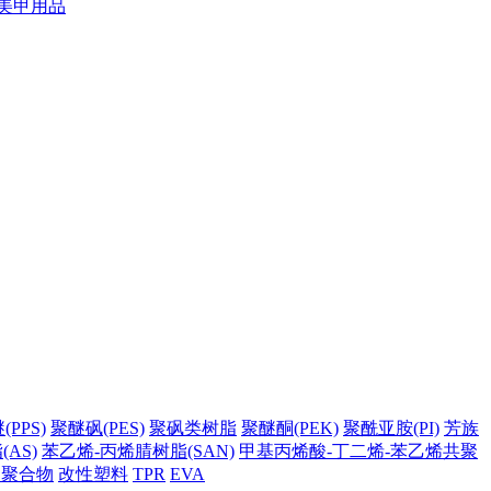
美甲用品
PPS)
聚醚砜(PES)
聚砜类树脂
聚醚酮(PEK)
聚酰亚胺(PI)
芳族
AS)
苯乙烯-丙烯腈树脂(SAN)
甲基丙烯酸-丁二烯-苯乙烯共聚
它聚合物
改性塑料
TPR
EVA