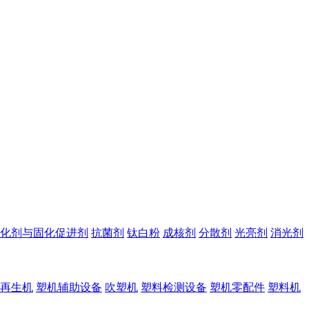
化剂与固化促进剂
抗菌剂
钛白粉
成核剂
分散剂
光亮剂
消光剂
再生机
塑机辅助设备
吹塑机
塑料检测设备
塑机零配件
塑料机