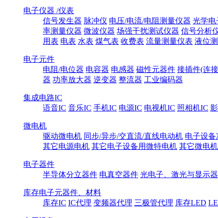
电子仪器 /仪表
信号发生器
脉冲仪
电压/电流/电阻测量仪器
光学电
率测量仪器
微波仪器
场强干扰测试仪器
信号分析
用表
电表
水表
煤气表
收费表
流量测量仪表
液位测
电子元件
电阻/电位器
电容器
电感器
磁性元器件
接插件(连接
器
功率放大器
逆变器
整流器
工业编码器
集成电路IC
语音IC
音乐IC
手机IC
电源IC
电视机IC
照相机IC
影
微电机
驱动微电机
同步/异步/交直流/直线电动机
电子设备
其它电源电机
其它电子设备用微特电机
其它微电机
电子器件
半导体分立器件
电真空器件
光电子、激光与显示器
库存电子元器件、材料
库存IC
IC代理
变频器代理
三极管代理
库存LED
L