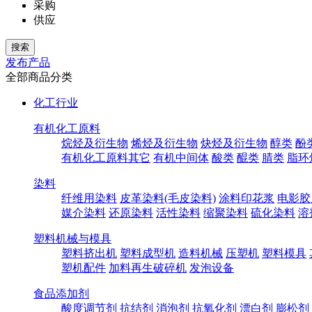
采购
供应
发布产品
全部商品分类
化工行业
有机化工原料
烷烃及衍生物
烯烃及衍生物
炔烃及衍生物
醇类
酚
有机化工原料其它
有机中间体
酸类
醌类
腈类
脂环
染料
纤维用染料
皮革染料(毛皮染料)
涂料印花浆
电影胶
媒介染料
还原染料
活性染料
缩聚染料
硫化染料
溶
塑料机械与模具
塑料挤出机
塑料成型机
造料机械
压塑机
塑料模具
塑机配件
加料再生破碎机
发泡设备
食品添加剂
酸度调节剂
抗结剂
消泡剂
抗氧化剂
漂白剂
膨松剂