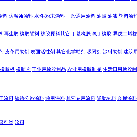
涂料
防腐蚀涂料
水性/粉末涂料
一般通用涂料
油墨
油漆
塑料涂
胶
再生胶
橡胶辅料
橡胶原料其它
丁基橡胶
氯丁橡胶
异戊二烯
剂
皮革用助剂
表面活性剂
其它化学助剂
吸附剂
涂料助剂
建筑
橡胶板
橡胶片
工业用橡胶制品
农业用橡胶制品
生活日用橡胶制
工涂料
铁路公路涂料
通用涂料
其它专用涂料
辅助材料
金属涂料
溶剂类
涂料