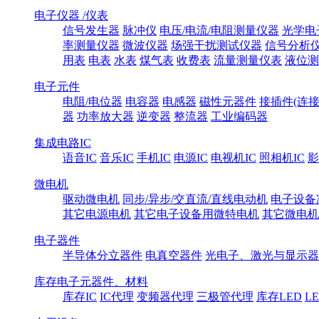
电子仪器 /仪表
信号发生器
脉冲仪
电压/电流/电阻测量仪器
光学电
率测量仪器
微波仪器
场强干扰测试仪器
信号分析
用表
电表
水表
煤气表
收费表
流量测量仪表
液位测
电子元件
电阻/电位器
电容器
电感器
磁性元器件
接插件(连接
器
功率放大器
逆变器
整流器
工业编码器
集成电路IC
语音IC
音乐IC
手机IC
电源IC
电视机IC
照相机IC
影
微电机
驱动微电机
同步/异步/交直流/直线电动机
电子设备
其它电源电机
其它电子设备用微特电机
其它微电机
电子器件
半导体分立器件
电真空器件
光电子、激光与显示器
库存电子元器件、材料
库存IC
IC代理
变频器代理
三极管代理
库存LED
L