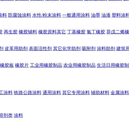
涂料
防腐蚀涂料
水性/粉末涂料
一般通用涂料
油墨
油漆
塑料涂
胶
再生胶
橡胶辅料
橡胶原料其它
丁基橡胶
氯丁橡胶
异戊二烯
剂
皮革用助剂
表面活性剂
其它化学助剂
吸附剂
涂料助剂
建筑
橡胶板
橡胶片
工业用橡胶制品
农业用橡胶制品
生活日用橡胶制
工涂料
铁路公路涂料
通用涂料
其它专用涂料
辅助材料
金属涂料
溶剂类
涂料