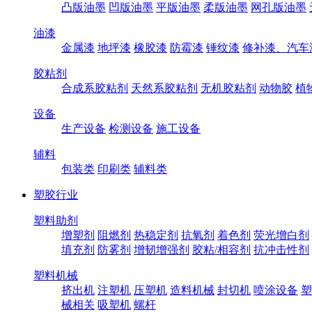
凸版油墨
凹版油墨
平版油墨
柔版油墨
网孔版油墨
油漆
金属漆
地坪漆
橡胶漆
防霉漆
锤纹漆
修补漆、汽车
胶粘剂
合成系胶粘剂
天然系胶粘剂
无机胶粘剂
动物胶
植
设备
生产设备
检测设备
施工设备
辅料
包装类
印刷类
辅料类
塑胶行业
塑料助剂
增塑剂
阻燃剂
热稳定剂
抗氧剂
着色剂
荧光增白剂
填充剂
防雾剂
增韧增强剂
胶粘/相容剂
抗冲击性剂
塑料机械
挤出机
注塑机
压塑机
造料机械
封切机
喷涂设备
塑
械相关
吸塑机
螺杆