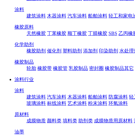
涂料
建筑涂料
木器涂料
汽车涂料
船舶涂料
轻工和家电
橡胶原料
天然橡胶
丁苯橡胶
顺丁橡胶
丁腈橡胶
SBS
乙丙橡
化学助剂
橡胶助剂
催化剂
塑料助剂
添加剂
印染助剂
水处理
橡胶制品
轮胎
橡胶带
橡胶管
乳胶制品
密封圈
橡胶制品其它
涂料行业
涂料
建筑涂料
汽车涂料
木器涂料
船舶涂料
防腐涂料
轻
玻璃涂料
标线涂料
艺术涂料
粉末涂料
环氧涂料
原材料
成膜物质
颜料类
填料类
助剂类
成膜物质用原材料
油墨