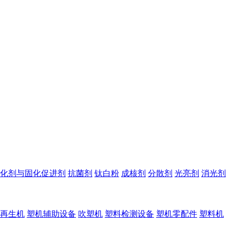
化剂与固化促进剂
抗菌剂
钛白粉
成核剂
分散剂
光亮剂
消光剂
再生机
塑机辅助设备
吹塑机
塑料检测设备
塑机零配件
塑料机