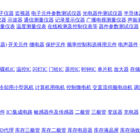
子仪器
监视器
电子元件参数测试仪器
光电器件测试仪器
半导体
仪器
示波器
通信测量仪器
记录显示仪器
广播电视测量仪器
声振
量仪表
温度测量仪表
在线检测及控制仪表等
器件参数测试仪器
器)
开关元件
继电器
保护元件
频率控制和选择用元件
电声器件
碟机IC
温控IC
闪灯IC
门铃IC
遥控IC
时钟IC
单片机
放大器
存储
冷却用小型风机
计算机用电机
控制微电机
交直流伺服电动机
调
件
IC\集成电路
敏感器件及传感器
二极管
三极管
变送器
充电器
ED代理
库存三极管
库存二极管
库存电容器
库存液晶屏
库存场效