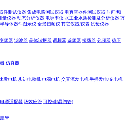
器件测试仪器
集成电路测试仪器
电真空器件测试仪器
时间/频
测量仪器
动态分析仪器
电导率仪
水工业水质检测及分析仪器
万
半导体器件图示仪
全景扫频仪
其它仪器/仪表
试验仪器
变频器
滤波器
晶体谐振器
调频器
鉴频器
振荡器
分频器
稳压
器
仿真器
速发电机
步进电动机
电源电机
交直流发电机
手摇发电/充电机
电源适配器
场效应管
可控硅(晶闸管)
应管