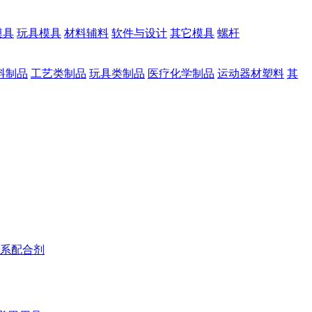
模具
玩具模具
材料辅料
软件与设计
其它模具
螺杆
料制品
工艺类制品
玩具类制品
医疗化学制品
运动器材塑料
其
系配合剂