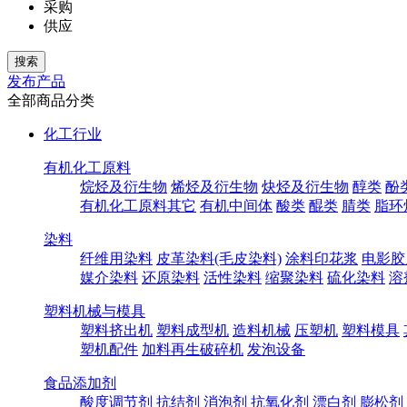
采购
供应
发布产品
全部商品分类
化工行业
有机化工原料
烷烃及衍生物
烯烃及衍生物
炔烃及衍生物
醇类
酚
有机化工原料其它
有机中间体
酸类
醌类
腈类
脂环
染料
纤维用染料
皮革染料(毛皮染料)
涂料印花浆
电影胶
媒介染料
还原染料
活性染料
缩聚染料
硫化染料
溶
塑料机械与模具
塑料挤出机
塑料成型机
造料机械
压塑机
塑料模具
塑机配件
加料再生破碎机
发泡设备
食品添加剂
酸度调节剂
抗结剂
消泡剂
抗氧化剂
漂白剂
膨松剂