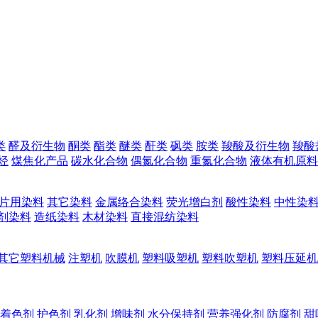
类
醛及衍生物
酮类
酯类
醚类
酐类
砜类
胺类
羧酸及衍生物
羧酸
烃
煤焦化产品
碳水化合物
偶氮化合物
重氮化合物
液体有机原料
片用染料
其它染料
金属络合染料
荧光增白剂
酸性染料
中性染
剂染料
造纸染料
木材染料
直接混纺染料
其它塑料机械
注塑机
吹膜机
塑料吸塑机
塑料吹塑机
塑料压延机
着色剂
护色剂
乳化剂
增味剂
水分保持剂
营养强化剂
防腐剂
甜