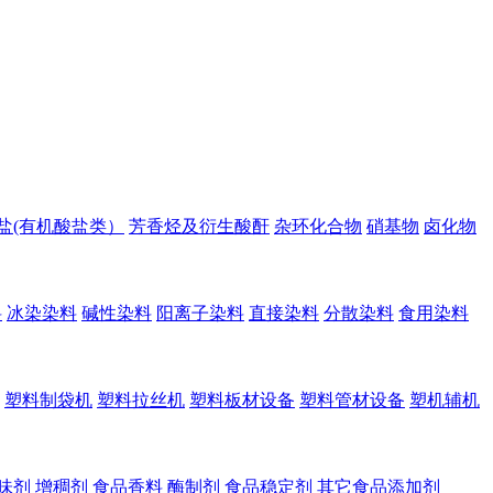
盐(有机酸盐类）
芳香烃及衍生酸酐
杂环化合物
硝基物
卤化物
料
冰染染料
碱性染料
阳离子染料
直接染料
分散染料
食用染料
塑料制袋机
塑料拉丝机
塑料板材设备
塑料管材设备
塑机辅机
味剂
增稠剂
食品香料
酶制剂
食品稳定剂
其它食品添加剂