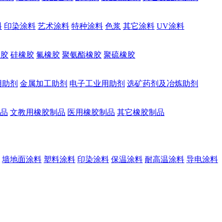
料
印染涂料
艺术涂料
特种涂料
色浆
其它涂料
UV涂料
橡胶
硅橡胶
氟橡胶
聚氨酯橡胶
聚硫橡胶
用助剂
金属加工助剂
电子工业用助剂
选矿药剂及冶炼助剂
品
文教用橡胶制品
医用橡胶制品
其它橡胶制品
墙地面涂料
塑料涂料
印染涂料
保温涂料
耐高温涂料
导电涂料