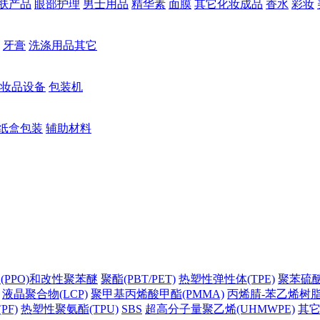
肤产品
眼部护理
男士用品
精华素
面膜
其它化妆成品
香水
彩妆
牙膏
洗涤用品其它
妆品设备
包装机
纸盒包装
辅助材料
(PPO)和改性聚苯醚
聚酯(PBT/PET)
热塑性弹性体(TPE)
聚苯硫醚(
液晶聚合物(LCP)
聚甲基丙烯酸甲酯(PMMA)
丙烯腈-苯乙烯树脂(
PF)
热塑性聚氨酯(TPU)
SBS
超高分子量聚乙烯(UHMWPE)
其