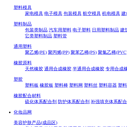
塑料模具
家电模具
电子模具
包装模具
航空模具
机电模具
建
塑料制品
包装类制品
汽车用塑料
电子塑料
日用塑料制品
建
它类塑料制品
塑料管
通用塑料
聚乙烯(PE)
聚丙烯(PP)
聚苯乙稀(PS)
聚氯乙稀(PVC
橡胶原料
天然橡胶
通用合成橡胶
半通用合成橡胶
专用合成
塑胶
塑料板
橡胶板
塑料棒
塑料网
塑料丝
塑料容器
塑料
橡胶配合材料
硫化体系配合剂
防护体系配合剂
补强填充体系配合
化妆品网
美容护肤产品(成品区)