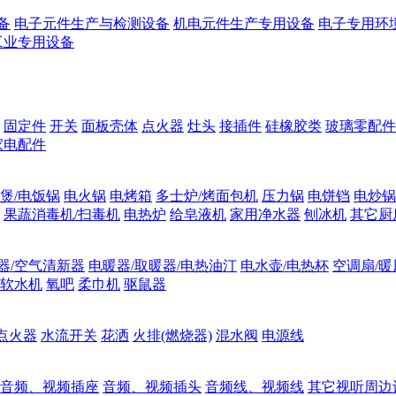
备
电子元件生产与检测设备
机电元件生产专用设备
电子专用环
工业专用设备
固定件
开关
面板壳体
点火器
灶头
接插件
硅橡胶类
玻璃零配件
家电配件
煲/电饭锅
电火锅
电烤箱
多士炉/烤面包机
压力锅
电饼铛
电炒锅
果蔬消毒机/扫毒机
电热炉
给皂液机
家用净水器
刨冰机
其它厨
器/空气清新器
电暖器/取暖器/电热油汀
电水壶/电热杯
空调扇/暖
软水机
氧吧
柔巾机
驱鼠器
点火器
水流开关
花洒
火排(燃烧器)
混水阀
电源线
音频、视频插座
音频、视频插头
音频线、视频线
其它视听周边