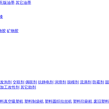
无版油墨
其它油墨
漆
物胶
矿物胶
发泡剂
交联剂
偶联剂
抗静电剂
润滑剂
脱模剂
流滴剂
防霉剂
固
加工改性剂
其它助剂
料真空吸塑机
塑料制袋机
塑料圆织拉丝机
塑料印刷机
废旧塑料