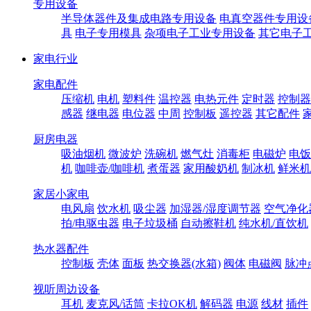
专用设备
半导体器件及集成电路专用设备
电真空器件专用设
具
电子专用模具
杂项电子工业专用设备
其它电子
家电行业
家电配件
压缩机
电机
塑料件
温控器
电热元件
定时器
控制器
感器
继电器
电位器
中周
控制板
遥控器
其它配件
厨房电器
吸油烟机
微波炉
洗碗机
燃气灶
消毒柜
电磁炉
电饭
机
咖啡壶/咖啡机
煮蛋器
家用酸奶机
制冰机
鲜米机
家居小家电
电风扇
饮水机
吸尘器
加湿器/湿度调节器
空气净化
拍/电驱虫器
电子垃圾桶
自动擦鞋机
纯水机/直饮机
热水器配件
控制板
壳体
面板
热交换器(水箱)
阀体
电磁阀
脉冲
视听周边设备
耳机
麦克风/话筒
卡拉OK机
解码器
电源
线材
插件