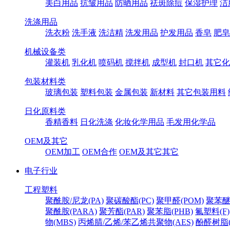
美白用品
抗皱用品
防晒用品
祛斑除痘
保湿护理
洁
洗涤用品
洗衣粉
洗手液
洗洁精
洗发用品
护发用品
香皂
肥皂
机械设备类
灌装机
乳化机
喷码机
搅拌机
成型机
封口机
其它化
包装材料类
玻璃包装
塑料包装
金属包装
新材料
其它包装用料
日化原料类
香精香料
日化洗涤
化妆化学用品
毛发用化学品
OEM及其它
OEM加工
OEM合作
OEM及其它其它
电子行业
工程塑料
聚酰胺/尼龙(PA)
聚碳酸酯(PC)
聚甲醛(POM)
聚苯醚
聚酰胺(PARA)
聚芳酯(PAR)
聚苯脂(PHB)
氟塑料(F)
物(MBS)
丙烯腈/乙烯/苯乙烯共聚物(AES)
酚醛树脂(