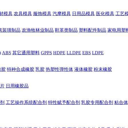
材模具
农具模具
服饰模具
汽摩模具
日用品模具
医化模具
工艺
筑装璜制品
农渔牧林业制品
鞋革类制品
塑料配件制品
家电用塑
)
ABS
其它通用塑料
GPPS
HDPE
LLDPE
EBS
LDPE
橡胶
特种合成橡胶
乳胶
热塑性弹性体
液体橡胶
粉末橡胶
片
日用橡胶品
剂
工艺操作系统配合剂
特性赋予配合剂
乳胶专用配合剂
粘合体