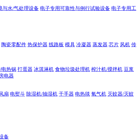
境与水/气处理设备
电子专用可靠性与例行试验设备
电子专用工
陶瓷零配件
热保护器
线路板
模具
冷凝器
蒸发器
芯片
风机
传
/电热锅
打蛋器
冰淇淋机
食物垃圾处理机
榨汁机/搅拌机
豆浆
房电器
风扇
电熨斗
除湿机/抽湿机
干手器
电热毯
氧气机
灭蚊器/灭蚊
设备