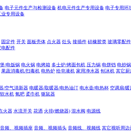
备
电子元件生产与检测设备
机电元件生产专用设备
电子专用环
工业专用设备
固定件
开关
面板壳体
点火器
灶头
接插件
硅橡胶类
玻璃零配件
家电配件
煲/电饭锅
电火锅
电烤箱
多士炉/烤面包机
压力锅
电饼铛
电炒锅
果蔬消毒机/扫毒机
电热炉
给皂液机
家用净水器
刨冰机
其它厨
器/空气清新器
电暖器/取暖器/电热油汀
电水壶/电热杯
空调扇/暖
软水机
氧吧
柔巾机
驱鼠器
点火器
水流开关
花洒
火排(燃烧器)
混水阀
电源线
音频、视频插座
音频、视频插头
音频线、视频线
其它视听周边