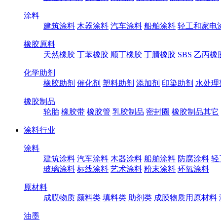
涂料
建筑涂料
木器涂料
汽车涂料
船舶涂料
轻工和家电
橡胶原料
天然橡胶
丁苯橡胶
顺丁橡胶
丁腈橡胶
SBS
乙丙橡
化学助剂
橡胶助剂
催化剂
塑料助剂
添加剂
印染助剂
水处理
橡胶制品
轮胎
橡胶带
橡胶管
乳胶制品
密封圈
橡胶制品其它
涂料行业
涂料
建筑涂料
汽车涂料
木器涂料
船舶涂料
防腐涂料
轻
玻璃涂料
标线涂料
艺术涂料
粉末涂料
环氧涂料
原材料
成膜物质
颜料类
填料类
助剂类
成膜物质用原材料
油墨