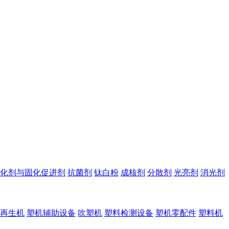
化剂与固化促进剂
抗菌剂
钛白粉
成核剂
分散剂
光亮剂
消光剂
再生机
塑机辅助设备
吹塑机
塑料检测设备
塑机零配件
塑料机