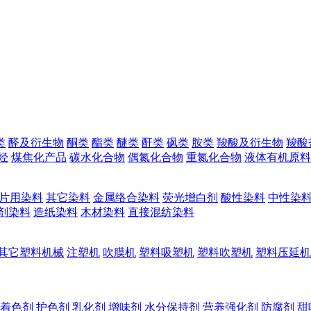
类
醛及衍生物
酮类
酯类
醚类
酐类
砜类
胺类
羧酸及衍生物
羧酸
烃
煤焦化产品
碳水化合物
偶氮化合物
重氮化合物
液体有机原料
片用染料
其它染料
金属络合染料
荧光增白剂
酸性染料
中性染
剂染料
造纸染料
木材染料
直接混纺染料
其它塑料机械
注塑机
吹膜机
塑料吸塑机
塑料吹塑机
塑料压延机
着色剂
护色剂
乳化剂
增味剂
水分保持剂
营养强化剂
防腐剂
甜