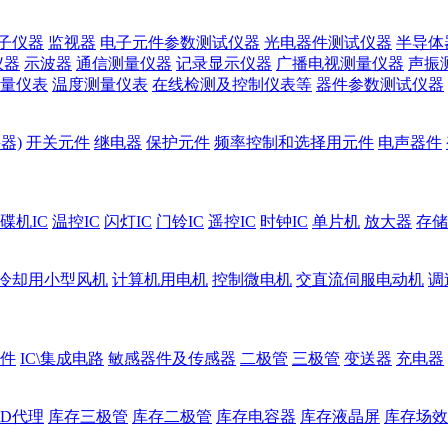
子仪器
监视器
电子元件参数测试仪器
光电器件测试仪器
半导体
仪器
示波器
通信测量仪器
记录显示仪器
广播电视测量仪器
声振
量仪表
温度测量仪表
在线检测及控制仪表等
器件参数测试仪器
器)
开关元件
继电器
保护元件
频率控制和选择用元件
电声器件
碟机IC
温控IC
闪灯IC
门铃IC
遥控IC
时钟IC
单片机
放大器
存储
冷却用小型风机
计算机用电机
控制微电机
交直流伺服电动机
调
件
IC\集成电路
敏感器件及传感器
二极管
三极管
变送器
充电器
ED代理
库存三极管
库存二极管
库存电容器
库存液晶屏
库存场效