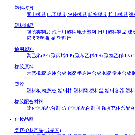
塑料模具
家电模具
电子模具
包装模具
航空模具
机电模具
建
塑料制品
包装类制品
汽车用塑料
电子塑料
日用塑料制品
建
它类塑料制品
塑料管
通用塑料
聚乙烯(PE)
聚丙烯(PP)
聚苯乙稀(PS)
聚氯乙稀(PVC
橡胶原料
天然橡胶
通用合成橡胶
半通用合成橡胶
专用合成
塑胶
塑料板
橡胶板
塑料棒
塑料网
塑料丝
塑料容器
塑料
橡胶配合材料
硫化体系配合剂
防护体系配合剂
补强填充体系配合
化妆品网
美容护肤产品(成品区)