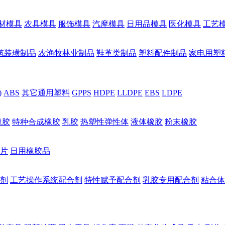
材模具
农具模具
服饰模具
汽摩模具
日用品模具
医化模具
工艺
筑装璜制品
农渔牧林业制品
鞋革类制品
塑料配件制品
家电用塑
)
ABS
其它通用塑料
GPPS
HDPE
LLDPE
EBS
LDPE
橡胶
特种合成橡胶
乳胶
热塑性弹性体
液体橡胶
粉末橡胶
片
日用橡胶品
剂
工艺操作系统配合剂
特性赋予配合剂
乳胶专用配合剂
粘合体