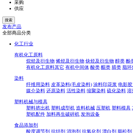
采购
供应
发布产品
全部商品分类
化工行业
有机化工原料
烷烃及衍生物
烯烃及衍生物
炔烃及衍生物
醇类
酚
有机化工原料其它
有机中间体
酸类
醌类
腈类
脂环
染料
纤维用染料
皮革染料(毛皮染料)
涂料印花浆
电影胶
媒介染料
还原染料
活性染料
缩聚染料
硫化染料
溶
塑料机械与模具
塑料挤出机
塑料成型机
造料机械
压塑机
塑料模具
塑机配件
加料再生破碎机
发泡设备
食品添加剂
酸度调节剂
抗结剂
消泡剂
抗氧化剂
漂白剂
膨松剂