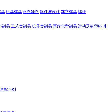
模具
玩具模具
材料辅料
软件与设计
其它模具
螺杆
料制品
工艺类制品
玩具类制品
医疗化学制品
运动器材塑料
其
系配合剂