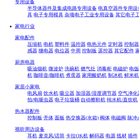
专用设备
半导体器件及集成电路专用设备
电真空器件专用设
具
电子专用模具
杂项电子工业专用设备
其它电子
家电行业
家电配件
压缩机
电机
塑料件
温控器
电热元件
定时器
控制器
感器
继电器
电位器
中周
控制板
遥控器
其它配件
厨房电器
吸油烟机
微波炉
洗碗机
燃气灶
消毒柜
电磁炉
电饭
机
咖啡壶/咖啡机
煮蛋器
家用酸奶机
制冰机
鲜米机
家居小家电
电风扇
饮水机
吸尘器
加湿器/湿度调节器
空气净化
拍/电驱虫器
电子垃圾桶
自动擦鞋机
纯水机/直饮机
热水器配件
控制板
壳体
面板
热交换器(水箱)
阀体
电磁阀
脉冲
视听周边设备
耳机
麦克风/话筒
卡拉OK机
解码器
电源
线材
插件