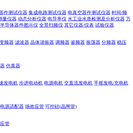
器件测试仪器
集成电路测试仪器
电真空器件测试仪器
时间/频
测量仪器
动态分析仪器
电导率仪
水工业水质检测及分析仪器
万
半导体器件图示仪
全景扫频仪
其它仪器/仪表
试验仪器
变频器
滤波器
晶体谐振器
调频器
鉴频器
振荡器
分频器
稳压
器
仿真器
速发电机
步进电动机
电源电机
交直流发电机
手摇发电/充电机
电源适配器
场效应管
可控硅(晶闸管)
应管