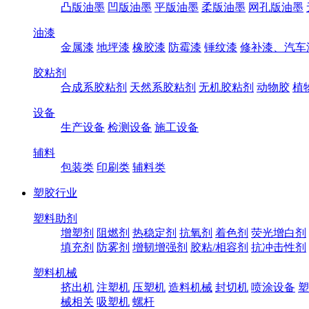
凸版油墨
凹版油墨
平版油墨
柔版油墨
网孔版油墨
油漆
金属漆
地坪漆
橡胶漆
防霉漆
锤纹漆
修补漆、汽车
胶粘剂
合成系胶粘剂
天然系胶粘剂
无机胶粘剂
动物胶
植
设备
生产设备
检测设备
施工设备
辅料
包装类
印刷类
辅料类
塑胶行业
塑料助剂
增塑剂
阻燃剂
热稳定剂
抗氧剂
着色剂
荧光增白剂
填充剂
防雾剂
增韧增强剂
胶粘/相容剂
抗冲击性剂
塑料机械
挤出机
注塑机
压塑机
造料机械
封切机
喷涂设备
塑
械相关
吸塑机
螺杆