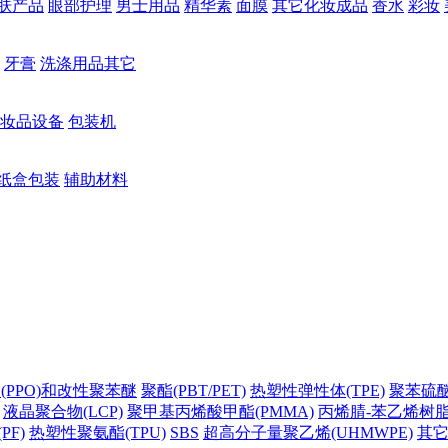
肤产品
眼部护理
男士用品
精华素
面膜
其它化妆成品
香水
彩妆
牙膏
洗涤用品其它
妆品设备
包装机
纸盒包装
辅助材料
(PPO)和改性聚苯醚
聚酯(PBT/PET)
热塑性弹性体(TPE)
聚苯硫醚(
液晶聚合物(LCP)
聚甲基丙烯酸甲酯(PMMA)
丙烯腈-苯乙烯树脂(
PF)
热塑性聚氨酯(TPU)
SBS
超高分子量聚乙烯(UHMWPE)
其