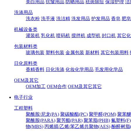
美白用品
抗皱用品
防晒用品
祛斑除痘
保湿护理
洁
洗涤用品
洗衣粉
洗手液
洗洁精
洗发用品
护发用品
香皂
肥皂
机械设备类
灌装机
乳化机
喷码机
搅拌机
成型机
封口机
其它化
包装材料类
玻璃包装
塑料包装
金属包装
新材料
其它包装用料
日化原料类
香精香料
日化洗涤
化妆化学用品
毛发用化学品
OEM及其它
OEM加工
OEM合作
OEM及其它其它
电子行业
工程塑料
聚酰胺/尼龙(PA)
聚碳酸酯(PC)
聚甲醛(POM)
聚苯醚
聚酰胺(PARA)
聚芳酯(PAR)
聚苯脂(PHB)
氟塑料(F)
物(MBS)
丙烯腈/乙烯/苯乙烯共聚物(AES)
酚醛树脂(