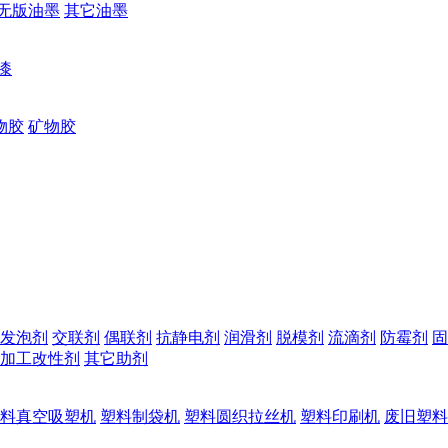
无版油墨
其它油墨
漆
物胶
矿物胶
发泡剂
交联剂
偶联剂
抗静电剂
润滑剂
脱模剂
流滴剂
防霉剂
固
加工改性剂
其它助剂
料真空吸塑机
塑料制袋机
塑料圆织拉丝机
塑料印刷机
废旧塑料