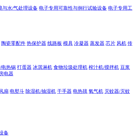
境与水/气处理设备
电子专用可靠性与例行试验设备
电子专用工
陶瓷零配件
热保护器
线路板
模具
冷凝器
蒸发器
芯片
风机
传
/电热锅
打蛋器
冰淇淋机
食物垃圾处理机
榨汁机/搅拌机
豆浆
房电器
风扇
电熨斗
除湿机/抽湿机
干手器
电热毯
氧气机
灭蚊器/灭蚊
设备