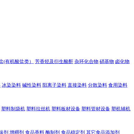
盐(有机酸盐类）
芳香烃及衍生酸酐
杂环化合物
硝基物
卤化物
料
冰染染料
碱性染料
阳离子染料
直接染料
分散染料
食用染料
塑料制袋机
塑料拉丝机
塑料板材设备
塑料管材设备
塑机辅机
味剂
增稠剂
食品香料
酶制剂
食品稳定剂
其它食品添加剂