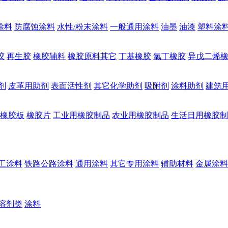
涂料
防腐蚀涂料
水性/粉末涂料
一般通用涂料
油墨
油漆
塑料涂
胶
再生胶
橡胶辅料
橡胶原料其它
丁基橡胶
氯丁橡胶
异戊二烯
剂
皮革用助剂
表面活性剂
其它化学助剂
吸附剂
涂料助剂
建筑
橡胶板
橡胶片
工业用橡胶制品
农业用橡胶制品
生活日用橡胶制
工涂料
铁路公路涂料
通用涂料
其它专用涂料
辅助材料
金属涂料
溶剂类
涂料