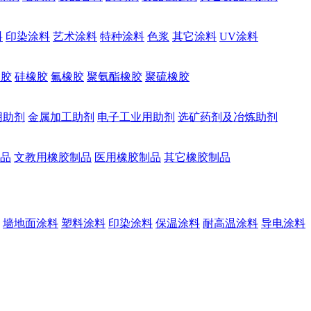
料
印染涂料
艺术涂料
特种涂料
色浆
其它涂料
UV涂料
橡胶
硅橡胶
氟橡胶
聚氨酯橡胶
聚硫橡胶
用助剂
金属加工助剂
电子工业用助剂
选矿药剂及冶炼助剂
品
文教用橡胶制品
医用橡胶制品
其它橡胶制品
墙地面涂料
塑料涂料
印染涂料
保温涂料
耐高温涂料
导电涂料