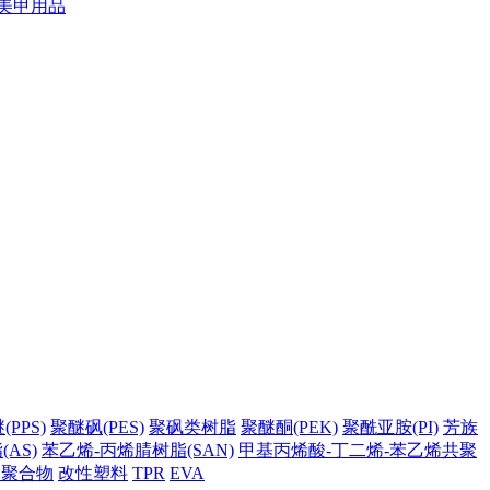
美甲用品
PPS)
聚醚砜(PES)
聚砜类树脂
聚醚酮(PEK)
聚酰亚胺(PI)
芳族
AS)
苯乙烯-丙烯腈树脂(SAN)
甲基丙烯酸-丁二烯-苯乙烯共聚
它聚合物
改性塑料
TPR
EVA