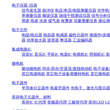
电子仪器 /仪表
信号发生器
脉冲仪
电压/电流/电阻测量仪器
光学电
率测量仪器
微波仪器
场强干扰测试仪器
信号分析
用表
电表
水表
煤气表
收费表
流量测量仪表
液位测
电子元件
电阻/电位器
电容器
电感器
磁性元器件
接插件(连接
器
功率放大器
逆变器
整流器
工业编码器
集成电路IC
语音IC
音乐IC
手机IC
电源IC
电视机IC
照相机IC
影
微电机
驱动微电机
同步/异步/交直流/直线电动机
电子设备
其它电源电机
其它电子设备用微特电机
其它微电机
电子器件
半导体分立器件
电真空器件
光电子、激光与显示器
库存电子元器件、材料
库存IC
IC代理
变频器代理
三极管代理
库存LED
L