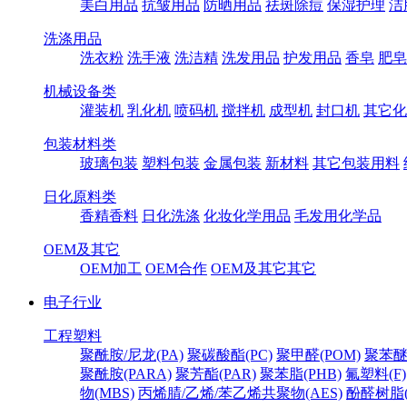
美白用品
抗皱用品
防晒用品
祛斑除痘
保湿护理
洁
洗涤用品
洗衣粉
洗手液
洗洁精
洗发用品
护发用品
香皂
肥皂
机械设备类
灌装机
乳化机
喷码机
搅拌机
成型机
封口机
其它化
包装材料类
玻璃包装
塑料包装
金属包装
新材料
其它包装用料
日化原料类
香精香料
日化洗涤
化妆化学用品
毛发用化学品
OEM及其它
OEM加工
OEM合作
OEM及其它其它
电子行业
工程塑料
聚酰胺/尼龙(PA)
聚碳酸酯(PC)
聚甲醛(POM)
聚苯醚
聚酰胺(PARA)
聚芳酯(PAR)
聚苯脂(PHB)
氟塑料(F)
物(MBS)
丙烯腈/乙烯/苯乙烯共聚物(AES)
酚醛树脂(