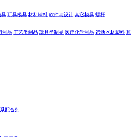
模具
玩具模具
材料辅料
软件与设计
其它模具
螺杆
料制品
工艺类制品
玩具类制品
医疗化学制品
运动器材塑料
其
系配合剂