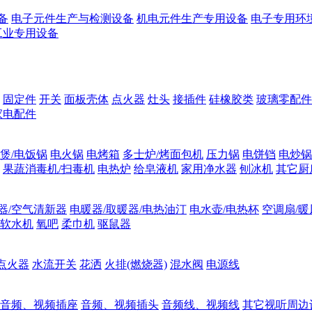
备
电子元件生产与检测设备
机电元件生产专用设备
电子专用环
工业专用设备
固定件
开关
面板壳体
点火器
灶头
接插件
硅橡胶类
玻璃零配件
家电配件
煲/电饭锅
电火锅
电烤箱
多士炉/烤面包机
压力锅
电饼铛
电炒锅
果蔬消毒机/扫毒机
电热炉
给皂液机
家用净水器
刨冰机
其它厨
器/空气清新器
电暖器/取暖器/电热油汀
电水壶/电热杯
空调扇/暖
软水机
氧吧
柔巾机
驱鼠器
点火器
水流开关
花洒
火排(燃烧器)
混水阀
电源线
音频、视频插座
音频、视频插头
音频线、视频线
其它视听周边