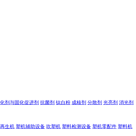
化剂与固化促进剂
抗菌剂
钛白粉
成核剂
分散剂
光亮剂
消光剂
再生机
塑机辅助设备
吹塑机
塑料检测设备
塑机零配件
塑料机