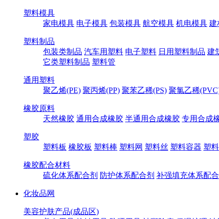
塑料模具
家电模具
电子模具
包装模具
航空模具
机电模具
建
塑料制品
包装类制品
汽车用塑料
电子塑料
日用塑料制品
建
它类塑料制品
塑料管
通用塑料
聚乙烯(PE)
聚丙烯(PP)
聚苯乙稀(PS)
聚氯乙稀(PVC
橡胶原料
天然橡胶
通用合成橡胶
半通用合成橡胶
专用合成
塑胶
塑料板
橡胶板
塑料棒
塑料网
塑料丝
塑料容器
塑料
橡胶配合材料
硫化体系配合剂
防护体系配合剂
补强填充体系配合
化妆品网
美容护肤产品(成品区)