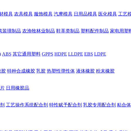
材模具
农具模具
服饰模具
汽摩模具
日用品模具
医化模具
工艺
筑装璜制品
农渔牧林业制品
鞋革类制品
塑料配件制品
家电用塑
)
ABS
其它通用塑料
GPPS
HDPE
LLDPE
EBS
LDPE
橡胶
特种合成橡胶
乳胶
热塑性弹性体
液体橡胶
粉末橡胶
片
日用橡胶品
剂
工艺操作系统配合剂
特性赋予配合剂
乳胶专用配合剂
粘合体