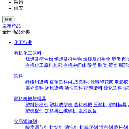
采购
供应
发布产品
全部商品分类
化工行业
有机化工原料
烷烃及衍生物
烯烃及衍生物
炔烃及衍生物
醇类
酚
有机化工原料其它
有机中间体
酸类
醌类
腈类
脂环
染料
纤维用染料
皮革染料(毛皮染料)
涂料印花浆
电影胶
媒介染料
还原染料
活性染料
缩聚染料
硫化染料
溶
塑料机械与模具
塑料挤出机
塑料成型机
造料机械
压塑机
塑料模具
塑机配件
加料再生破碎机
发泡设备
食品添加剂
酸度调节剂
抗结剂
消泡剂
抗氧化剂
漂白剂
膨松剂