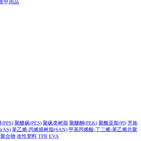
美甲用品
PPS)
聚醚砜(PES)
聚砜类树脂
聚醚酮(PEK)
聚酰亚胺(PI)
芳族
AS)
苯乙烯-丙烯腈树脂(SAN)
甲基丙烯酸-丁二烯-苯乙烯共聚
它聚合物
改性塑料
TPR
EVA