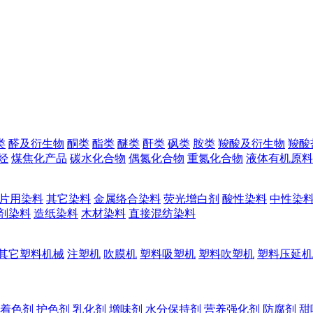
类
醛及衍生物
酮类
酯类
醚类
酐类
砜类
胺类
羧酸及衍生物
羧酸
烃
煤焦化产品
碳水化合物
偶氮化合物
重氮化合物
液体有机原料
片用染料
其它染料
金属络合染料
荧光增白剂
酸性染料
中性染
剂染料
造纸染料
木材染料
直接混纺染料
其它塑料机械
注塑机
吹膜机
塑料吸塑机
塑料吹塑机
塑料压延机
着色剂
护色剂
乳化剂
增味剂
水分保持剂
营养强化剂
防腐剂
甜