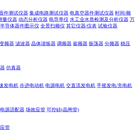
器件测试仪器
集成电路测试仪器
电真空器件测试仪器
时间/频
测量仪器
动态分析仪器
电导率仪
水工业水质检测及分析仪器
万
半导体器件图示仪
全景扫频仪
其它仪器/仪表
试验仪器
变频器
滤波器
晶体谐振器
调频器
鉴频器
振荡器
分频器
稳压
器
仿真器
速发电机
步进电动机
电源电机
交直流发电机
手摇发电/充电机
电源适配器
场效应管
可控硅(晶闸管)
应管