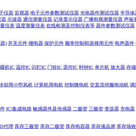
子仪器
监视器
电子元件参数测试仪器
光电器件测试仪器
半导体
仪器
示波器
通信测量仪器
记录显示仪器
广播电视测量仪器
声振
量仪表
温度测量仪表
在线检测及控制仪表等
器件参数测试仪器
器)
开关元件
继电器
保护元件
频率控制和选择用元件
电声器件
碟机IC
温控IC
闪灯IC
门铃IC
遥控IC
时钟IC
单片机
放大器
存储
冷却用小型风机
计算机用电机
控制微电机
交直流伺服电动机
调
件
IC\集成电路
敏感器件及传感器
二极管
三极管
变送器
充电器
ED代理
库存三极管
库存二极管
库存电容器
库存液晶屏
库存场效