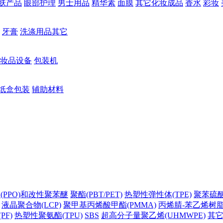
肤产品
眼部护理
男士用品
精华素
面膜
其它化妆成品
香水
彩妆
牙膏
洗涤用品其它
妆品设备
包装机
纸盒包装
辅助材料
(PPO)和改性聚苯醚
聚酯(PBT/PET)
热塑性弹性体(TPE)
聚苯硫醚(
液晶聚合物(LCP)
聚甲基丙烯酸甲酯(PMMA)
丙烯腈-苯乙烯树脂(
PF)
热塑性聚氨酯(TPU)
SBS
超高分子量聚乙烯(UHMWPE)
其