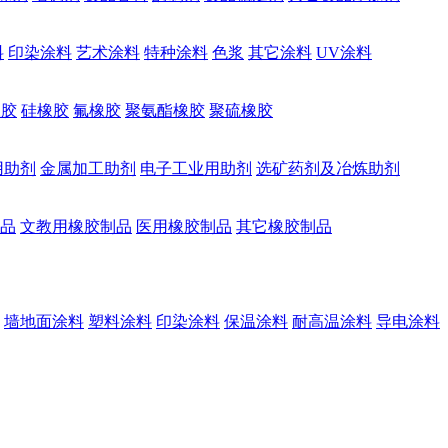
料
印染涂料
艺术涂料
特种涂料
色浆
其它涂料
UV涂料
橡胶
硅橡胶
氟橡胶
聚氨酯橡胶
聚硫橡胶
用助剂
金属加工助剂
电子工业用助剂
选矿药剂及冶炼助剂
品
文教用橡胶制品
医用橡胶制品
其它橡胶制品
墙地面涂料
塑料涂料
印染涂料
保温涂料
耐高温涂料
导电涂料