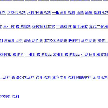
涂料
防腐蚀涂料
水性/粉末涂料
一般通用涂料
油墨
油漆
塑料涂
胶
再生胶
橡胶辅料
橡胶原料其它
丁基橡胶
氯丁橡胶
异戊二烯
剂
皮革用助剂
表面活性剂
其它化学助剂
吸附剂
涂料助剂
建筑
橡胶板
橡胶片
工业用橡胶制品
农业用橡胶制品
生活日用橡胶制
工涂料
铁路公路涂料
通用涂料
其它专用涂料
辅助材料
金属涂料
溶剂类
涂料