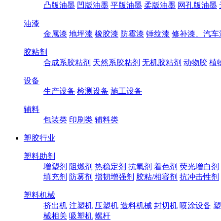
凸版油墨
凹版油墨
平版油墨
柔版油墨
网孔版油墨
油漆
金属漆
地坪漆
橡胶漆
防霉漆
锤纹漆
修补漆、汽车
胶粘剂
合成系胶粘剂
天然系胶粘剂
无机胶粘剂
动物胶
植
设备
生产设备
检测设备
施工设备
辅料
包装类
印刷类
辅料类
塑胶行业
塑料助剂
增塑剂
阻燃剂
热稳定剂
抗氧剂
着色剂
荧光增白剂
填充剂
防雾剂
增韧增强剂
胶粘/相容剂
抗冲击性剂
塑料机械
挤出机
注塑机
压塑机
造料机械
封切机
喷涂设备
塑
械相关
吸塑机
螺杆