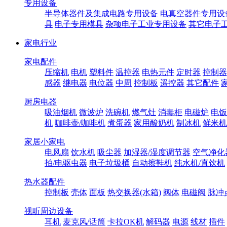
专用设备
半导体器件及集成电路专用设备
电真空器件专用设
具
电子专用模具
杂项电子工业专用设备
其它电子
家电行业
家电配件
压缩机
电机
塑料件
温控器
电热元件
定时器
控制器
感器
继电器
电位器
中周
控制板
遥控器
其它配件
厨房电器
吸油烟机
微波炉
洗碗机
燃气灶
消毒柜
电磁炉
电饭
机
咖啡壶/咖啡机
煮蛋器
家用酸奶机
制冰机
鲜米机
家居小家电
电风扇
饮水机
吸尘器
加湿器/湿度调节器
空气净化
拍/电驱虫器
电子垃圾桶
自动擦鞋机
纯水机/直饮机
热水器配件
控制板
壳体
面板
热交换器(水箱)
阀体
电磁阀
脉冲
视听周边设备
耳机
麦克风/话筒
卡拉OK机
解码器
电源
线材
插件