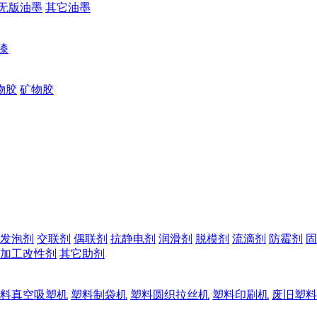
无版油墨
其它油墨
漆
物胶
矿物胶
发泡剂
交联剂
偶联剂
抗静电剂
润滑剂
脱模剂
流滴剂
防霉剂
固
加工改性剂
其它助剂
料真空吸塑机
塑料制袋机
塑料圆织拉丝机
塑料印刷机
废旧塑料