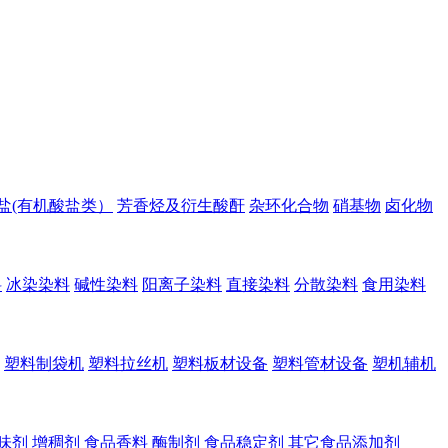
盐(有机酸盐类）
芳香烃及衍生酸酐
杂环化合物
硝基物
卤化物
料
冰染染料
碱性染料
阳离子染料
直接染料
分散染料
食用染料
塑料制袋机
塑料拉丝机
塑料板材设备
塑料管材设备
塑机辅机
味剂
增稠剂
食品香料
酶制剂
食品稳定剂
其它食品添加剂