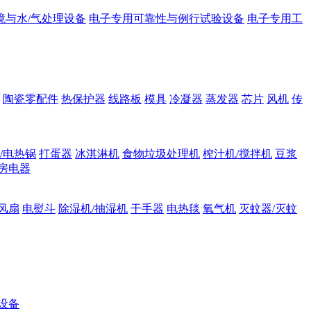
境与水/气处理设备
电子专用可靠性与例行试验设备
电子专用工
陶瓷零配件
热保护器
线路板
模具
冷凝器
蒸发器
芯片
风机
传
/电热锅
打蛋器
冰淇淋机
食物垃圾处理机
榨汁机/搅拌机
豆浆
房电器
风扇
电熨斗
除湿机/抽湿机
干手器
电热毯
氧气机
灭蚊器/灭蚊
设备