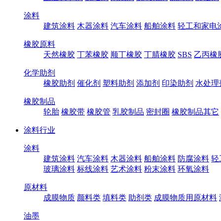
涂料
建筑涂料
木器涂料
汽车涂料
船舶涂料
轻工和家电
橡胶原料
天然橡胶
丁苯橡胶
顺丁橡胶
丁腈橡胶
SBS
乙丙橡
化学助剂
橡胶助剂
催化剂
塑料助剂
添加剂
印染助剂
水处理
橡胶制品
轮胎
橡胶带
橡胶管
乳胶制品
密封圈
橡胶制品其它
涂料行业
涂料
建筑涂料
汽车涂料
木器涂料
船舶涂料
防腐涂料
轻
玻璃涂料
标线涂料
艺术涂料
粉末涂料
环氧涂料
原材料
成膜物质
颜料类
填料类
助剂类
成膜物质用原材料
油墨