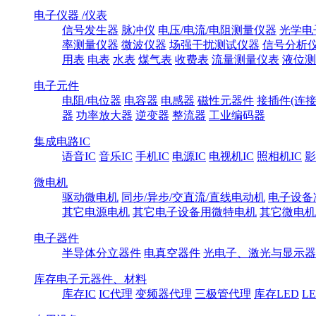
电子仪器 /仪表
信号发生器
脉冲仪
电压/电流/电阻测量仪器
光学电
率测量仪器
微波仪器
场强干扰测试仪器
信号分析
用表
电表
水表
煤气表
收费表
流量测量仪表
液位测
电子元件
电阻/电位器
电容器
电感器
磁性元器件
接插件(连接
器
功率放大器
逆变器
整流器
工业编码器
集成电路IC
语音IC
音乐IC
手机IC
电源IC
电视机IC
照相机IC
影
微电机
驱动微电机
同步/异步/交直流/直线电动机
电子设备
其它电源电机
其它电子设备用微特电机
其它微电机
电子器件
半导体分立器件
电真空器件
光电子、激光与显示器
库存电子元器件、材料
库存IC
IC代理
变频器代理
三极管代理
库存LED
L