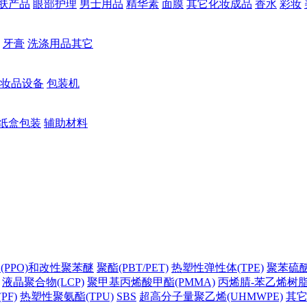
肤产品
眼部护理
男士用品
精华素
面膜
其它化妆成品
香水
彩妆
牙膏
洗涤用品其它
妆品设备
包装机
纸盒包装
辅助材料
(PPO)和改性聚苯醚
聚酯(PBT/PET)
热塑性弹性体(TPE)
聚苯硫醚(
液晶聚合物(LCP)
聚甲基丙烯酸甲酯(PMMA)
丙烯腈-苯乙烯树脂(
PF)
热塑性聚氨酯(TPU)
SBS
超高分子量聚乙烯(UHMWPE)
其