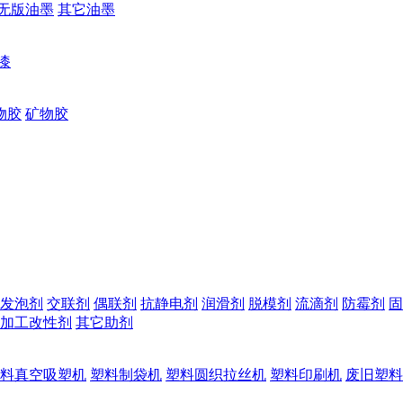
无版油墨
其它油墨
漆
物胶
矿物胶
发泡剂
交联剂
偶联剂
抗静电剂
润滑剂
脱模剂
流滴剂
防霉剂
固
加工改性剂
其它助剂
料真空吸塑机
塑料制袋机
塑料圆织拉丝机
塑料印刷机
废旧塑料