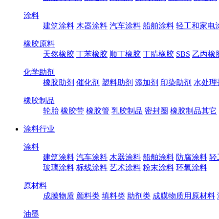
涂料
建筑涂料
木器涂料
汽车涂料
船舶涂料
轻工和家电
橡胶原料
天然橡胶
丁苯橡胶
顺丁橡胶
丁腈橡胶
SBS
乙丙橡
化学助剂
橡胶助剂
催化剂
塑料助剂
添加剂
印染助剂
水处理
橡胶制品
轮胎
橡胶带
橡胶管
乳胶制品
密封圈
橡胶制品其它
涂料行业
涂料
建筑涂料
汽车涂料
木器涂料
船舶涂料
防腐涂料
轻
玻璃涂料
标线涂料
艺术涂料
粉末涂料
环氧涂料
原材料
成膜物质
颜料类
填料类
助剂类
成膜物质用原材料
油墨