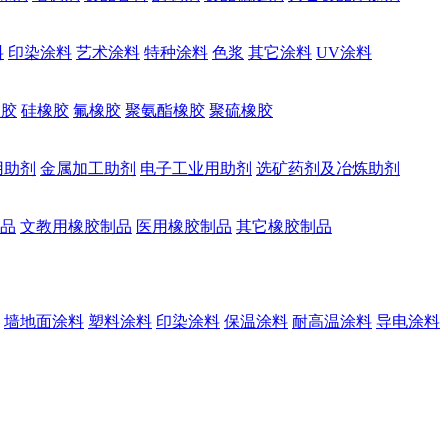
料
印染涂料
艺术涂料
特种涂料
色浆
其它涂料
UV涂料
橡胶
硅橡胶
氟橡胶
聚氨酯橡胶
聚硫橡胶
用助剂
金属加工助剂
电子工业用助剂
选矿药剂及冶炼助剂
品
文教用橡胶制品
医用橡胶制品
其它橡胶制品
墙地面涂料
塑料涂料
印染涂料
保温涂料
耐高温涂料
导电涂料