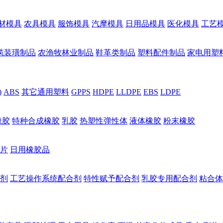
材模具
农具模具
服饰模具
汽摩模具
日用品模具
医化模具
工艺
筑装璜制品
农渔牧林业制品
鞋革类制品
塑料配件制品
家电用塑
)
ABS
其它通用塑料
GPPS
HDPE
LLDPE
EBS
LDPE
橡胶
特种合成橡胶
乳胶
热塑性弹性体
液体橡胶
粉末橡胶
片
日用橡胶品
剂
工艺操作系统配合剂
特性赋予配合剂
乳胶专用配合剂
粘合体