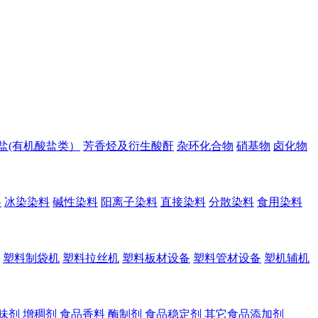
盐(有机酸盐类）
芳香烃及衍生酸酐
杂环化合物
硝基物
卤化物
料
冰染染料
碱性染料
阳离子染料
直接染料
分散染料
食用染料
塑料制袋机
塑料拉丝机
塑料板材设备
塑料管材设备
塑机辅机
味剂
增稠剂
食品香料
酶制剂
食品稳定剂
其它食品添加剂