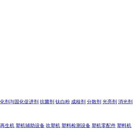
化剂与固化促进剂
抗菌剂
钛白粉
成核剂
分散剂
光亮剂
消光剂
再生机
塑机辅助设备
吹塑机
塑料检测设备
塑机零配件
塑料机