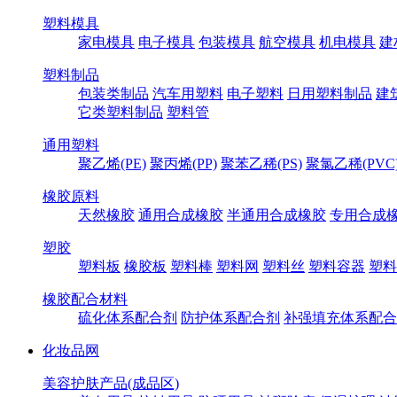
塑料模具
家电模具
电子模具
包装模具
航空模具
机电模具
建
塑料制品
包装类制品
汽车用塑料
电子塑料
日用塑料制品
建
它类塑料制品
塑料管
通用塑料
聚乙烯(PE)
聚丙烯(PP)
聚苯乙稀(PS)
聚氯乙稀(PVC
橡胶原料
天然橡胶
通用合成橡胶
半通用合成橡胶
专用合成
塑胶
塑料板
橡胶板
塑料棒
塑料网
塑料丝
塑料容器
塑料
橡胶配合材料
硫化体系配合剂
防护体系配合剂
补强填充体系配合
化妆品网
美容护肤产品(成品区)