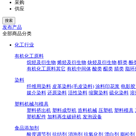
采购
供应
发布产品
全部商品分类
化工行业
有机化工原料
烷烃及衍生物
烯烃及衍生物
炔烃及衍生物
醇类
酚
有机化工原料其它
有机中间体
酸类
醌类
腈类
脂环
染料
纤维用染料
皮革染料(毛皮染料)
涂料印花浆
电影胶
媒介染料
还原染料
活性染料
缩聚染料
硫化染料
溶
塑料机械与模具
塑料挤出机
塑料成型机
造料机械
压塑机
塑料模具
塑机配件
加料再生破碎机
发泡设备
食品添加剂
酸度调节剂
抗结剂
消泡剂
抗氧化剂
漂白剂
膨松剂