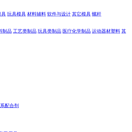
模具
玩具模具
材料辅料
软件与设计
其它模具
螺杆
料制品
工艺类制品
玩具类制品
医疗化学制品
运动器材塑料
其
系配合剂