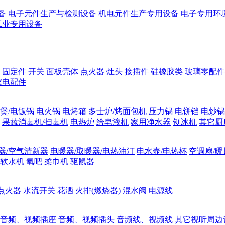
备
电子元件生产与检测设备
机电元件生产专用设备
电子专用环
工业专用设备
固定件
开关
面板壳体
点火器
灶头
接插件
硅橡胶类
玻璃零配件
家电配件
煲/电饭锅
电火锅
电烤箱
多士炉/烤面包机
压力锅
电饼铛
电炒锅
果蔬消毒机/扫毒机
电热炉
给皂液机
家用净水器
刨冰机
其它厨
器/空气清新器
电暖器/取暖器/电热油汀
电水壶/电热杯
空调扇/暖
软水机
氧吧
柔巾机
驱鼠器
点火器
水流开关
花洒
火排(燃烧器)
混水阀
电源线
音频、视频插座
音频、视频插头
音频线、视频线
其它视听周边