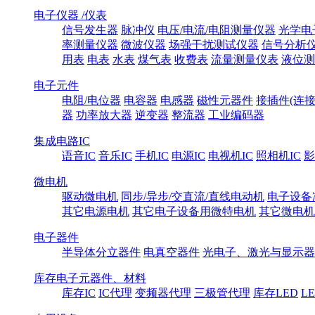
电子仪器 /仪表
信号发生器
脉冲仪
电压/电流/电阻测量仪器
光学电
率测量仪器
微波仪器
场强干扰测试仪器
信号分析
用表
电表
水表
煤气表
收费表
流量测量仪表
液位测
电子元件
电阻/电位器
电容器
电感器
磁性元器件
接插件(连接
器
功率放大器
逆变器
整流器
工业编码器
集成电路IC
语音IC
音乐IC
手机IC
电源IC
电视机IC
照相机IC
影
微电机
驱动微电机
同步/异步/交直流/直线电动机
电子设备
其它电源电机
其它电子设备用微特电机
其它微电机
电子器件
半导体分立器件
电真空器件
光电子、激光与显示器
库存电子元器件、材料
库存IC
IC代理
变频器代理
三极管代理
库存LED
L