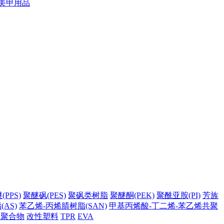
美甲用品
PPS)
聚醚砜(PES)
聚砜类树脂
聚醚酮(PEK)
聚酰亚胺(PI)
芳族
AS)
苯乙烯-丙烯腈树脂(SAN)
甲基丙烯酸-丁二烯-苯乙烯共聚
它聚合物
改性塑料
TPR
EVA