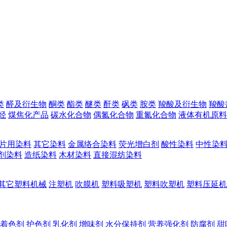
类
醛及衍生物
酮类
酯类
醚类
酐类
砜类
胺类
羧酸及衍生物
羧酸
烃
煤焦化产品
碳水化合物
偶氮化合物
重氮化合物
液体有机原料
片用染料
其它染料
金属络合染料
荧光增白剂
酸性染料
中性染
剂染料
造纸染料
木材染料
直接混纺染料
其它塑料机械
注塑机
吹膜机
塑料吸塑机
塑料吹塑机
塑料压延机
着色剂
护色剂
乳化剂
增味剂
水分保持剂
营养强化剂
防腐剂
甜