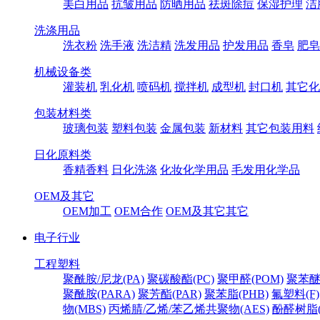
美白用品
抗皱用品
防晒用品
祛斑除痘
保湿护理
洁
洗涤用品
洗衣粉
洗手液
洗洁精
洗发用品
护发用品
香皂
肥皂
机械设备类
灌装机
乳化机
喷码机
搅拌机
成型机
封口机
其它化
包装材料类
玻璃包装
塑料包装
金属包装
新材料
其它包装用料
日化原料类
香精香料
日化洗涤
化妆化学用品
毛发用化学品
OEM及其它
OEM加工
OEM合作
OEM及其它其它
电子行业
工程塑料
聚酰胺/尼龙(PA)
聚碳酸酯(PC)
聚甲醛(POM)
聚苯醚
聚酰胺(PARA)
聚芳酯(PAR)
聚苯脂(PHB)
氟塑料(F)
物(MBS)
丙烯腈/乙烯/苯乙烯共聚物(AES)
酚醛树脂(