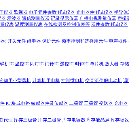
子仪器
监视器
电子元件参数测试仪器
光电器件测试仪器
半导体
仪器
示波器
通信测量仪器
记录显示仪器
广播电视测量仪器
声振
量仪表
温度测量仪表
在线检测及控制仪表等
器件参数测试仪器
器)
开关元件
继电器
保护元件
频率控制和选择用元件
电声器件
碟机IC
温控IC
闪灯IC
门铃IC
遥控IC
时钟IC
单片机
放大器
存储
冷却用小型风机
计算机用电机
控制微电机
交直流伺服电动机
调
件
IC\集成电路
敏感器件及传感器
二极管
三极管
变送器
充电器
ED代理
库存三极管
库存二极管
库存电容器
库存液晶屏
库存场效