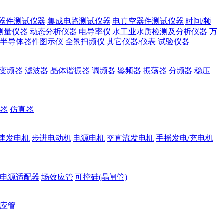
器件测试仪器
集成电路测试仪器
电真空器件测试仪器
时间/频
测量仪器
动态分析仪器
电导率仪
水工业水质检测及分析仪器
万
半导体器件图示仪
全景扫频仪
其它仪器/仪表
试验仪器
变频器
滤波器
晶体谐振器
调频器
鉴频器
振荡器
分频器
稳压
器
仿真器
速发电机
步进电动机
电源电机
交直流发电机
手摇发电/充电机
电源适配器
场效应管
可控硅(晶闸管)
应管