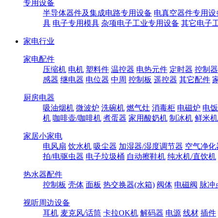
专用设备
半导体器件及集成电路专用设备
电真空器件专用设
具
电子专用模具
杂项电子工业专用设备
其它电子
家电行业
家电配件
压缩机
电机
塑料件
温控器
电热元件
定时器
控制器
感器
继电器
电位器
中周
控制板
遥控器
其它配件
厨房电器
吸油烟机
微波炉
洗碗机
燃气灶
消毒柜
电磁炉
电饭
机
咖啡壶/咖啡机
煮蛋器
家用酸奶机
制冰机
鲜米机
家居小家电
电风扇
饮水机
吸尘器
加湿器/湿度调节器
空气净化
拍/电驱虫器
电子垃圾桶
自动擦鞋机
纯水机/直饮机
热水器配件
控制板
壳体
面板
热交换器(水箱)
阀体
电磁阀
脉冲
视听周边设备
耳机
麦克风/话筒
卡拉OK机
解码器
电源
线材
插件