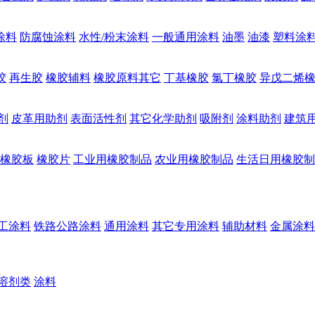
涂料
防腐蚀涂料
水性/粉末涂料
一般通用涂料
油墨
油漆
塑料涂
胶
再生胶
橡胶辅料
橡胶原料其它
丁基橡胶
氯丁橡胶
异戊二烯
剂
皮革用助剂
表面活性剂
其它化学助剂
吸附剂
涂料助剂
建筑
橡胶板
橡胶片
工业用橡胶制品
农业用橡胶制品
生活日用橡胶制
工涂料
铁路公路涂料
通用涂料
其它专用涂料
辅助材料
金属涂料
溶剂类
涂料