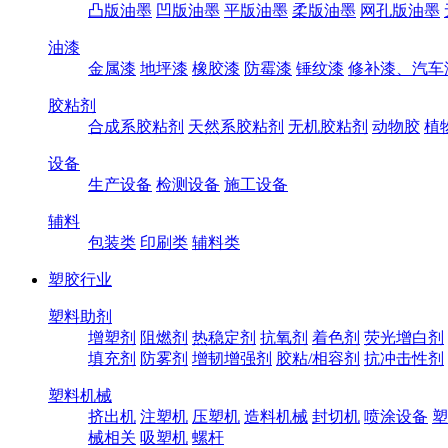
凸版油墨
凹版油墨
平版油墨
柔版油墨
网孔版油墨
油漆
金属漆
地坪漆
橡胶漆
防霉漆
锤纹漆
修补漆、汽车
胶粘剂
合成系胶粘剂
天然系胶粘剂
无机胶粘剂
动物胶
植
设备
生产设备
检测设备
施工设备
辅料
包装类
印刷类
辅料类
塑胶行业
塑料助剂
增塑剂
阻燃剂
热稳定剂
抗氧剂
着色剂
荧光增白剂
填充剂
防雾剂
增韧增强剂
胶粘/相容剂
抗冲击性剂
塑料机械
挤出机
注塑机
压塑机
造料机械
封切机
喷涂设备
塑
械相关
吸塑机
螺杆