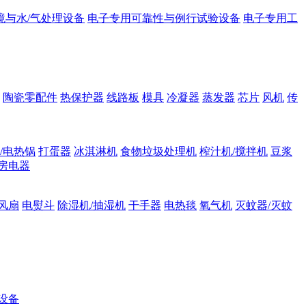
境与水/气处理设备
电子专用可靠性与例行试验设备
电子专用工
陶瓷零配件
热保护器
线路板
模具
冷凝器
蒸发器
芯片
风机
传
/电热锅
打蛋器
冰淇淋机
食物垃圾处理机
榨汁机/搅拌机
豆浆
房电器
风扇
电熨斗
除湿机/抽湿机
干手器
电热毯
氧气机
灭蚊器/灭蚊
设备