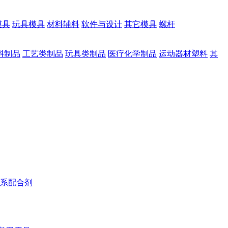
模具
玩具模具
材料辅料
软件与设计
其它模具
螺杆
料制品
工艺类制品
玩具类制品
医疗化学制品
运动器材塑料
其
系配合剂