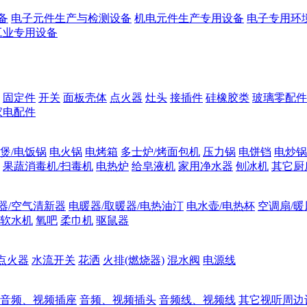
备
电子元件生产与检测设备
机电元件生产专用设备
电子专用环
工业专用设备
固定件
开关
面板壳体
点火器
灶头
接插件
硅橡胶类
玻璃零配件
家电配件
煲/电饭锅
电火锅
电烤箱
多士炉/烤面包机
压力锅
电饼铛
电炒锅
果蔬消毒机/扫毒机
电热炉
给皂液机
家用净水器
刨冰机
其它厨
器/空气清新器
电暖器/取暖器/电热油汀
电水壶/电热杯
空调扇/暖
软水机
氧吧
柔巾机
驱鼠器
点火器
水流开关
花洒
火排(燃烧器)
混水阀
电源线
音频、视频插座
音频、视频插头
音频线、视频线
其它视听周边