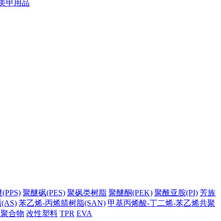
美甲用品
PPS)
聚醚砜(PES)
聚砜类树脂
聚醚酮(PEK)
聚酰亚胺(PI)
芳族
AS)
苯乙烯-丙烯腈树脂(SAN)
甲基丙烯酸-丁二烯-苯乙烯共聚
它聚合物
改性塑料
TPR
EVA