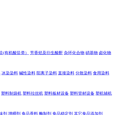
盐(有机酸盐类）
芳香烃及衍生酸酐
杂环化合物
硝基物
卤化物
料
冰染染料
碱性染料
阳离子染料
直接染料
分散染料
食用染料
塑料制袋机
塑料拉丝机
塑料板材设备
塑料管材设备
塑机辅机
味剂
增稠剂
食品香料
酶制剂
食品稳定剂
其它食品添加剂