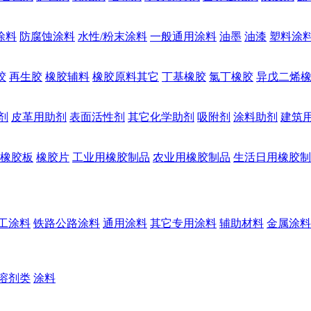
涂料
防腐蚀涂料
水性/粉末涂料
一般通用涂料
油墨
油漆
塑料涂
胶
再生胶
橡胶辅料
橡胶原料其它
丁基橡胶
氯丁橡胶
异戊二烯
剂
皮革用助剂
表面活性剂
其它化学助剂
吸附剂
涂料助剂
建筑
橡胶板
橡胶片
工业用橡胶制品
农业用橡胶制品
生活日用橡胶制
工涂料
铁路公路涂料
通用涂料
其它专用涂料
辅助材料
金属涂料
溶剂类
涂料