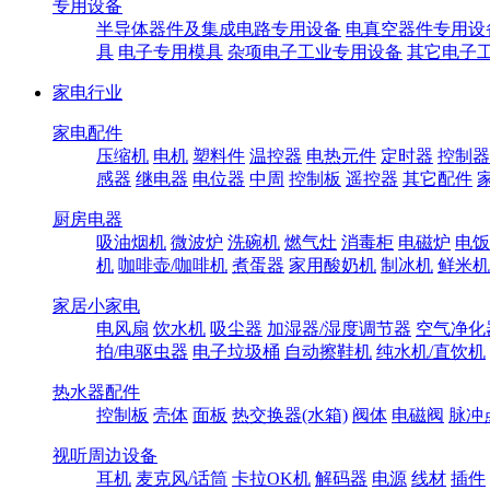
专用设备
半导体器件及集成电路专用设备
电真空器件专用设
具
电子专用模具
杂项电子工业专用设备
其它电子
家电行业
家电配件
压缩机
电机
塑料件
温控器
电热元件
定时器
控制器
感器
继电器
电位器
中周
控制板
遥控器
其它配件
厨房电器
吸油烟机
微波炉
洗碗机
燃气灶
消毒柜
电磁炉
电饭
机
咖啡壶/咖啡机
煮蛋器
家用酸奶机
制冰机
鲜米机
家居小家电
电风扇
饮水机
吸尘器
加湿器/湿度调节器
空气净化
拍/电驱虫器
电子垃圾桶
自动擦鞋机
纯水机/直饮机
热水器配件
控制板
壳体
面板
热交换器(水箱)
阀体
电磁阀
脉冲
视听周边设备
耳机
麦克风/话筒
卡拉OK机
解码器
电源
线材
插件