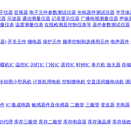
子仪器
监视器
电子元件参数测试仪器
光电器件测试仪器
半导体
仪器
示波器
通信测量仪器
记录显示仪器
广播电视测量仪器
声振
量仪表
温度测量仪表
在线检测及控制仪表等
器件参数测试仪器
器)
开关元件
继电器
保护元件
频率控制和选择用元件
电声器件
碟机IC
温控IC
闪灯IC
门铃IC
遥控IC
时钟IC
单片机
放大器
存储
冷却用小型风机
计算机用电机
控制微电机
交直流伺服电动机
调
件
IC\集成电路
敏感器件及传感器
二极管
三极管
变送器
充电器
ED代理
库存三极管
库存二极管
库存电容器
库存液晶屏
库存场效