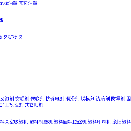
无版油墨
其它油墨
漆
物胶
矿物胶
发泡剂
交联剂
偶联剂
抗静电剂
润滑剂
脱模剂
流滴剂
防霉剂
固
加工改性剂
其它助剂
料真空吸塑机
塑料制袋机
塑料圆织拉丝机
塑料印刷机
废旧塑料