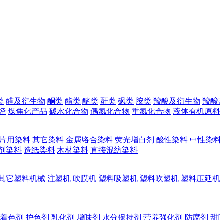
类
醛及衍生物
酮类
酯类
醚类
酐类
砜类
胺类
羧酸及衍生物
羧酸
烃
煤焦化产品
碳水化合物
偶氮化合物
重氮化合物
液体有机原料
片用染料
其它染料
金属络合染料
荧光增白剂
酸性染料
中性染
剂染料
造纸染料
木材染料
直接混纺染料
其它塑料机械
注塑机
吹膜机
塑料吸塑机
塑料吹塑机
塑料压延机
着色剂
护色剂
乳化剂
增味剂
水分保持剂
营养强化剂
防腐剂
甜