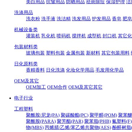
美白用品
抗皱用品
防晒用品
祛斑除痘
保湿护理
洁
洗涤用品
洗衣粉
洗手液
洗洁精
洗发用品
护发用品
香皂
肥皂
机械设备类
灌装机
乳化机
喷码机
搅拌机
成型机
封口机
其它化
包装材料类
玻璃包装
塑料包装
金属包装
新材料
其它包装用料
日化原料类
香精香料
日化洗涤
化妆化学用品
毛发用化学品
OEM及其它
OEM加工
OEM合作
OEM及其它其它
电子行业
工程塑料
聚酰胺/尼龙(PA)
聚碳酸酯(PC)
聚甲醛(POM)
聚苯醚
聚酰胺(PARA)
聚芳酯(PAR)
聚苯脂(PHB)
氟塑料(F)
物(MBS)
丙烯腈/乙烯/苯乙烯共聚物(AES)
酚醛树脂(