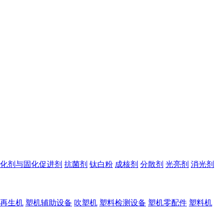
化剂与固化促进剂
抗菌剂
钛白粉
成核剂
分散剂
光亮剂
消光剂
再生机
塑机辅助设备
吹塑机
塑料检测设备
塑机零配件
塑料机