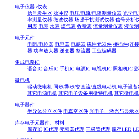
电子仪器 /仪表
信号发生器
脉冲仪
电压/电流/电阻测量仪器
光学电
率测量仪器
微波仪器
场强干扰测试仪器
信号分析
用表
电表
水表
煤气表
收费表
流量测量仪表
液位测
电子元件
电阻/电位器
电容器
电感器
磁性元器件
接插件(连接
器
功率放大器
逆变器
整流器
工业编码器
集成电路IC
语音IC
音乐IC
手机IC
电源IC
电视机IC
照相机IC
影
微电机
驱动微电机
同步/异步/交直流/直线电动机
电子设备
其它电源电机
其它电子设备用微特电机
其它微电机
电子器件
半导体分立器件
电真空器件
光电子、激光与显示器
库存电子元器件、材料
库存IC
IC代理
变频器代理
三极管代理
库存LED
L