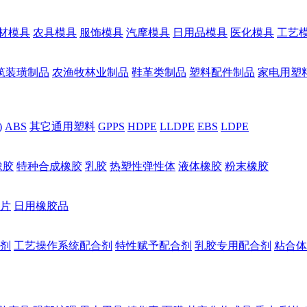
材模具
农具模具
服饰模具
汽摩模具
日用品模具
医化模具
工艺
筑装璜制品
农渔牧林业制品
鞋革类制品
塑料配件制品
家电用塑
)
ABS
其它通用塑料
GPPS
HDPE
LLDPE
EBS
LDPE
橡胶
特种合成橡胶
乳胶
热塑性弹性体
液体橡胶
粉末橡胶
片
日用橡胶品
剂
工艺操作系统配合剂
特性赋予配合剂
乳胶专用配合剂
粘合体