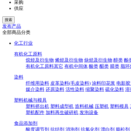
采购
供应
发布产品
全部商品分类
化工行业
有机化工原料
烷烃及衍生物
烯烃及衍生物
炔烃及衍生物
醇类
酚
有机化工原料其它
有机中间体
酸类
醌类
腈类
脂环
染料
纤维用染料
皮革染料(毛皮染料)
涂料印花浆
电影胶
媒介染料
还原染料
活性染料
缩聚染料
硫化染料
溶
塑料机械与模具
塑料挤出机
塑料成型机
造料机械
压塑机
塑料模具
塑机配件
加料再生破碎机
发泡设备
食品添加剂
酸度调节剂
抗结剂
消泡剂
抗氧化剂
漂白剂
膨松剂