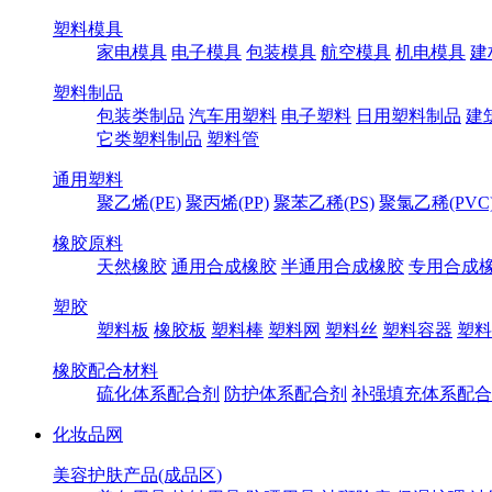
塑料模具
家电模具
电子模具
包装模具
航空模具
机电模具
建
塑料制品
包装类制品
汽车用塑料
电子塑料
日用塑料制品
建
它类塑料制品
塑料管
通用塑料
聚乙烯(PE)
聚丙烯(PP)
聚苯乙稀(PS)
聚氯乙稀(PVC
橡胶原料
天然橡胶
通用合成橡胶
半通用合成橡胶
专用合成
塑胶
塑料板
橡胶板
塑料棒
塑料网
塑料丝
塑料容器
塑料
橡胶配合材料
硫化体系配合剂
防护体系配合剂
补强填充体系配合
化妆品网
美容护肤产品(成品区)