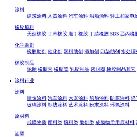
涂料
建筑涂料
木器涂料
汽车涂料
船舶涂料
轻工和家电
橡胶原料
天然橡胶
丁苯橡胶
顺丁橡胶
丁腈橡胶
SBS
乙丙橡
化学助剂
橡胶助剂
催化剂
塑料助剂
添加剂
印染助剂
水处理
橡胶制品
轮胎
橡胶带
橡胶管
乳胶制品
密封圈
橡胶制品其它
涂料行业
涂料
建筑涂料
汽车涂料
木器涂料
船舶涂料
防腐涂料
轻
玻璃涂料
标线涂料
艺术涂料
粉末涂料
环氧涂料
原材料
成膜物质
颜料类
填料类
助剂类
成膜物质用原材料
油墨