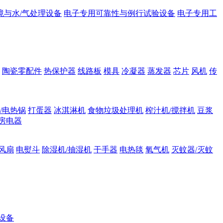
境与水/气处理设备
电子专用可靠性与例行试验设备
电子专用工
陶瓷零配件
热保护器
线路板
模具
冷凝器
蒸发器
芯片
风机
传
/电热锅
打蛋器
冰淇淋机
食物垃圾处理机
榨汁机/搅拌机
豆浆
房电器
风扇
电熨斗
除湿机/抽湿机
干手器
电热毯
氧气机
灭蚊器/灭蚊
设备