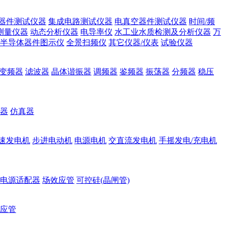
器件测试仪器
集成电路测试仪器
电真空器件测试仪器
时间/频
测量仪器
动态分析仪器
电导率仪
水工业水质检测及分析仪器
万
半导体器件图示仪
全景扫频仪
其它仪器/仪表
试验仪器
变频器
滤波器
晶体谐振器
调频器
鉴频器
振荡器
分频器
稳压
器
仿真器
速发电机
步进电动机
电源电机
交直流发电机
手摇发电/充电机
电源适配器
场效应管
可控硅(晶闸管)
应管