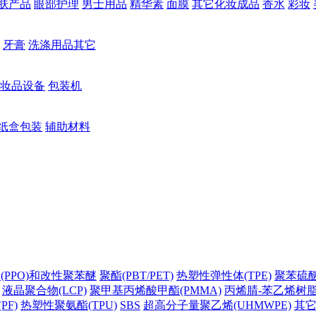
肤产品
眼部护理
男士用品
精华素
面膜
其它化妆成品
香水
彩妆
牙膏
洗涤用品其它
妆品设备
包装机
纸盒包装
辅助材料
(PPO)和改性聚苯醚
聚酯(PBT/PET)
热塑性弹性体(TPE)
聚苯硫醚(
液晶聚合物(LCP)
聚甲基丙烯酸甲酯(PMMA)
丙烯腈-苯乙烯树脂(
PF)
热塑性聚氨酯(TPU)
SBS
超高分子量聚乙烯(UHMWPE)
其