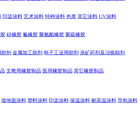
料
印染涂料
艺术涂料
特种涂料
色浆
其它涂料
UV涂料
橡胶
硅橡胶
氟橡胶
聚氨酯橡胶
聚硫橡胶
用助剂
金属加工助剂
电子工业用助剂
选矿药剂及冶炼助剂
品
文教用橡胶制品
医用橡胶制品
其它橡胶制品
墙地面涂料
塑料涂料
印染涂料
保温涂料
耐高温涂料
导电涂料