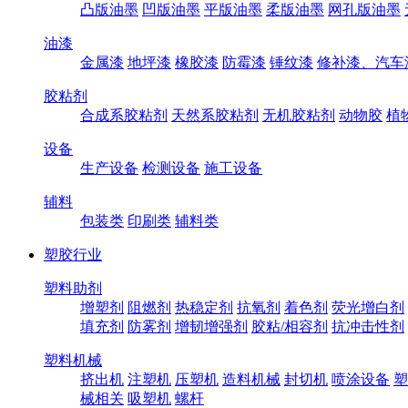
凸版油墨
凹版油墨
平版油墨
柔版油墨
网孔版油墨
油漆
金属漆
地坪漆
橡胶漆
防霉漆
锤纹漆
修补漆、汽车
胶粘剂
合成系胶粘剂
天然系胶粘剂
无机胶粘剂
动物胶
植
设备
生产设备
检测设备
施工设备
辅料
包装类
印刷类
辅料类
塑胶行业
塑料助剂
增塑剂
阻燃剂
热稳定剂
抗氧剂
着色剂
荧光增白剂
填充剂
防雾剂
增韧增强剂
胶粘/相容剂
抗冲击性剂
塑料机械
挤出机
注塑机
压塑机
造料机械
封切机
喷涂设备
塑
械相关
吸塑机
螺杆