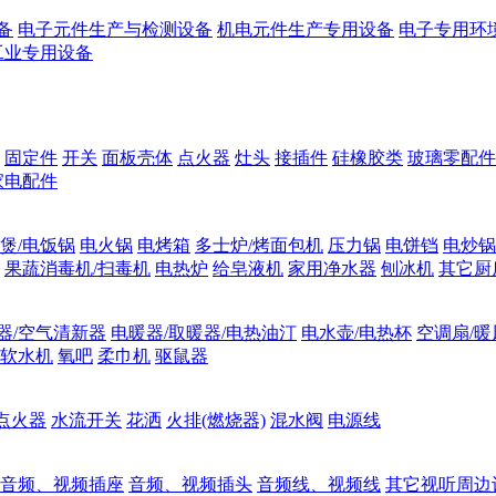
备
电子元件生产与检测设备
机电元件生产专用设备
电子专用环
工业专用设备
固定件
开关
面板壳体
点火器
灶头
接插件
硅橡胶类
玻璃零配件
家电配件
煲/电饭锅
电火锅
电烤箱
多士炉/烤面包机
压力锅
电饼铛
电炒锅
果蔬消毒机/扫毒机
电热炉
给皂液机
家用净水器
刨冰机
其它厨
器/空气清新器
电暖器/取暖器/电热油汀
电水壶/电热杯
空调扇/暖
软水机
氧吧
柔巾机
驱鼠器
点火器
水流开关
花洒
火排(燃烧器)
混水阀
电源线
音频、视频插座
音频、视频插头
音频线、视频线
其它视听周边