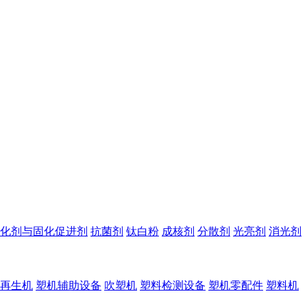
化剂与固化促进剂
抗菌剂
钛白粉
成核剂
分散剂
光亮剂
消光剂
再生机
塑机辅助设备
吹塑机
塑料检测设备
塑机零配件
塑料机