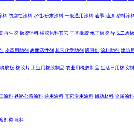
涂料
防腐蚀涂料
水性/粉末涂料
一般通用涂料
油墨
油漆
塑料涂
胶
再生胶
橡胶辅料
橡胶原料其它
丁基橡胶
氯丁橡胶
异戊二烯
剂
皮革用助剂
表面活性剂
其它化学助剂
吸附剂
涂料助剂
建筑
橡胶板
橡胶片
工业用橡胶制品
农业用橡胶制品
生活日用橡胶制
工涂料
铁路公路涂料
通用涂料
其它专用涂料
辅助材料
金属涂料
溶剂类
涂料