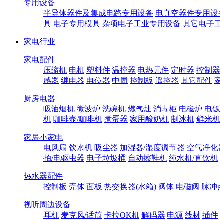
专用设备
半导体器件及集成电路专用设备
电真空器件专用设
具
电子专用模具
杂项电子工业专用设备
其它电子
家电行业
家电配件
压缩机
电机
塑料件
温控器
电热元件
定时器
控制器
感器
继电器
电位器
中周
控制板
遥控器
其它配件
厨房电器
吸油烟机
微波炉
洗碗机
燃气灶
消毒柜
电磁炉
电饭
机
咖啡壶/咖啡机
煮蛋器
家用酸奶机
制冰机
鲜米机
家居小家电
电风扇
饮水机
吸尘器
加湿器/湿度调节器
空气净化
拍/电驱虫器
电子垃圾桶
自动擦鞋机
纯水机/直饮机
热水器配件
控制板
壳体
面板
热交换器(水箱)
阀体
电磁阀
脉冲
视听周边设备
耳机
麦克风/话筒
卡拉OK机
解码器
电源
线材
插件