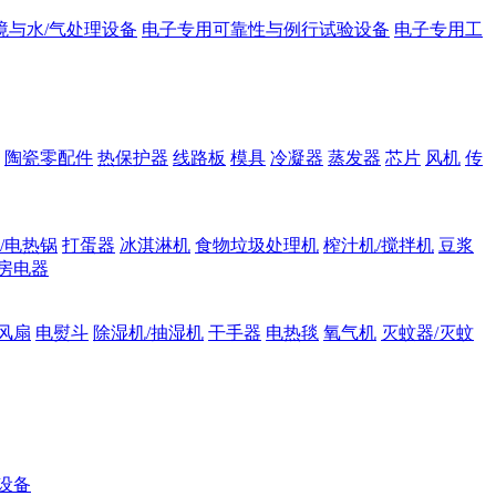
境与水/气处理设备
电子专用可靠性与例行试验设备
电子专用工
陶瓷零配件
热保护器
线路板
模具
冷凝器
蒸发器
芯片
风机
传
/电热锅
打蛋器
冰淇淋机
食物垃圾处理机
榨汁机/搅拌机
豆浆
房电器
风扇
电熨斗
除湿机/抽湿机
干手器
电热毯
氧气机
灭蚊器/灭蚊
设备