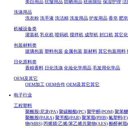
美白用品
抗皱用品
防晒用品
祛斑除痘
保湿护理
洁
洗涤用品
洗衣粉
洗手液
洗洁精
洗发用品
护发用品
香皂
肥皂
机械设备类
灌装机
乳化机
喷码机
搅拌机
成型机
封口机
其它化
包装材料类
玻璃包装
塑料包装
金属包装
新材料
其它包装用料
日化原料类
香精香料
日化洗涤
化妆化学用品
毛发用化学品
OEM及其它
OEM加工
OEM合作
OEM及其它其它
电子行业
工程塑料
聚酰胺/尼龙(PA)
聚碳酸酯(PC)
聚甲醛(POM)
聚苯醚
聚酰胺(PARA)
聚芳酯(PAR)
聚苯脂(PHB)
氟塑料(F)
物(MBS)
丙烯腈/乙烯/苯乙烯共聚物(AES)
酚醛树脂(