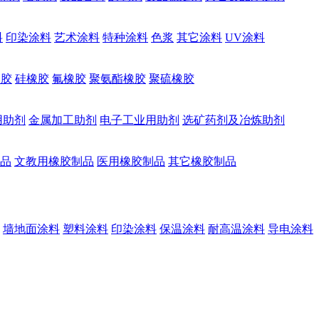
料
印染涂料
艺术涂料
特种涂料
色浆
其它涂料
UV涂料
橡胶
硅橡胶
氟橡胶
聚氨酯橡胶
聚硫橡胶
用助剂
金属加工助剂
电子工业用助剂
选矿药剂及冶炼助剂
品
文教用橡胶制品
医用橡胶制品
其它橡胶制品
墙地面涂料
塑料涂料
印染涂料
保温涂料
耐高温涂料
导电涂料