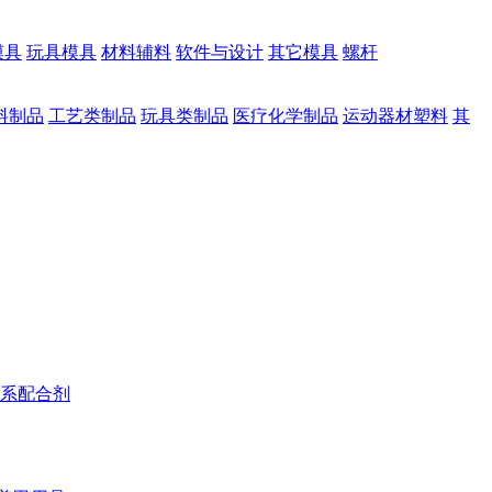
模具
玩具模具
材料辅料
软件与设计
其它模具
螺杆
料制品
工艺类制品
玩具类制品
医疗化学制品
运动器材塑料
其
系配合剂