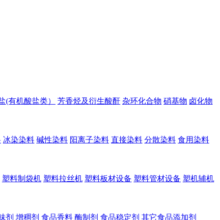
盐(有机酸盐类）
芳香烃及衍生酸酐
杂环化合物
硝基物
卤化物
料
冰染染料
碱性染料
阳离子染料
直接染料
分散染料
食用染料
塑料制袋机
塑料拉丝机
塑料板材设备
塑料管材设备
塑机辅机
味剂
增稠剂
食品香料
酶制剂
食品稳定剂
其它食品添加剂