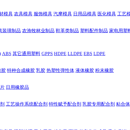
材模具
农具模具
服饰模具
汽摩模具
日用品模具
医化模具
工艺
筑装璜制品
农渔牧林业制品
鞋革类制品
塑料配件制品
家电用塑
)
ABS
其它通用塑料
GPPS
HDPE
LLDPE
EBS
LDPE
橡胶
特种合成橡胶
乳胶
热塑性弹性体
液体橡胶
粉末橡胶
片
日用橡胶品
剂
工艺操作系统配合剂
特性赋予配合剂
乳胶专用配合剂
粘合体