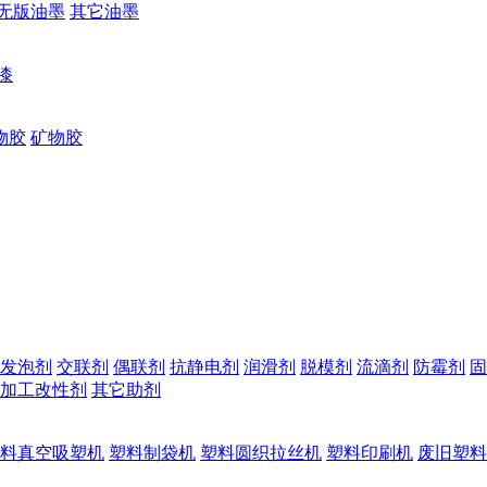
无版油墨
其它油墨
漆
物胶
矿物胶
发泡剂
交联剂
偶联剂
抗静电剂
润滑剂
脱模剂
流滴剂
防霉剂
固
加工改性剂
其它助剂
料真空吸塑机
塑料制袋机
塑料圆织拉丝机
塑料印刷机
废旧塑料