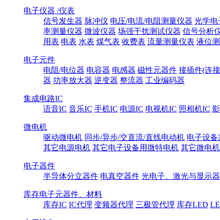
电子仪器 /仪表
信号发生器
脉冲仪
电压/电流/电阻测量仪器
光学电
率测量仪器
微波仪器
场强干扰测试仪器
信号分析
用表
电表
水表
煤气表
收费表
流量测量仪表
液位测
电子元件
电阻/电位器
电容器
电感器
磁性元器件
接插件(连接
器
功率放大器
逆变器
整流器
工业编码器
集成电路IC
语音IC
音乐IC
手机IC
电源IC
电视机IC
照相机IC
影
微电机
驱动微电机
同步/异步/交直流/直线电动机
电子设备
其它电源电机
其它电子设备用微特电机
其它微电机
电子器件
半导体分立器件
电真空器件
光电子、激光与显示器
库存电子元器件、材料
库存IC
IC代理
变频器代理
三极管代理
库存LED
L