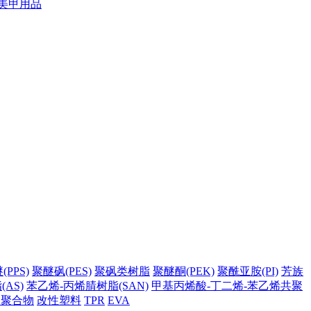
美甲用品
PPS)
聚醚砜(PES)
聚砜类树脂
聚醚酮(PEK)
聚酰亚胺(PI)
芳族
AS)
苯乙烯-丙烯腈树脂(SAN)
甲基丙烯酸-丁二烯-苯乙烯共聚
它聚合物
改性塑料
TPR
EVA