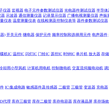
子仪器
监视器
电子元件参数测试仪器
光电器件测试仪器
半导体
仪器
示波器
通信测量仪器
记录显示仪器
广播电视测量仪器
声振
量仪表
温度测量仪表
在线检测及控制仪表等
器件参数测试仪器
器)
开关元件
继电器
保护元件
频率控制和选择用元件
电声器件
碟机IC
温控IC
闪灯IC
门铃IC
遥控IC
时钟IC
单片机
放大器
存储
冷却用小型风机
计算机用电机
控制微电机
交直流伺服电动机
调
件
IC\集成电路
敏感器件及传感器
二极管
三极管
变送器
充电器
ED代理
库存三极管
库存二极管
库存电容器
库存液晶屏
库存场效