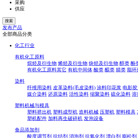
采购
供应
发布产品
全部商品分类
化工行业
有机化工原料
烷烃及衍生物
烯烃及衍生物
炔烃及衍生物
醇类
酚
有机化工原料其它
有机中间体
酸类
醌类
腈类
脂环
染料
纤维用染料
皮革染料(毛皮染料)
涂料印花浆
电影胶
媒介染料
还原染料
活性染料
缩聚染料
硫化染料
溶
塑料机械与模具
塑料挤出机
塑料成型机
造料机械
压塑机
塑料模具
塑机配件
加料再生破碎机
发泡设备
食品添加剂
酸度调节剂
抗结剂
消泡剂
抗氧化剂
漂白剂
膨松剂