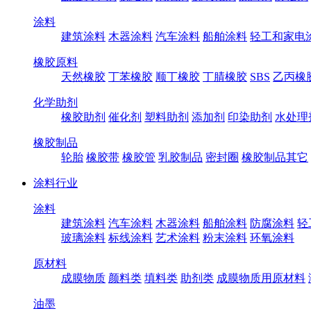
涂料
建筑涂料
木器涂料
汽车涂料
船舶涂料
轻工和家电
橡胶原料
天然橡胶
丁苯橡胶
顺丁橡胶
丁腈橡胶
SBS
乙丙橡
化学助剂
橡胶助剂
催化剂
塑料助剂
添加剂
印染助剂
水处理
橡胶制品
轮胎
橡胶带
橡胶管
乳胶制品
密封圈
橡胶制品其它
涂料行业
涂料
建筑涂料
汽车涂料
木器涂料
船舶涂料
防腐涂料
轻
玻璃涂料
标线涂料
艺术涂料
粉末涂料
环氧涂料
原材料
成膜物质
颜料类
填料类
助剂类
成膜物质用原材料
油墨