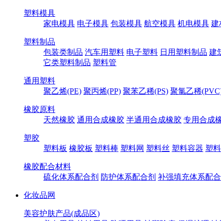
塑料模具
家电模具
电子模具
包装模具
航空模具
机电模具
建
塑料制品
包装类制品
汽车用塑料
电子塑料
日用塑料制品
建
它类塑料制品
塑料管
通用塑料
聚乙烯(PE)
聚丙烯(PP)
聚苯乙稀(PS)
聚氯乙稀(PVC
橡胶原料
天然橡胶
通用合成橡胶
半通用合成橡胶
专用合成
塑胶
塑料板
橡胶板
塑料棒
塑料网
塑料丝
塑料容器
塑料
橡胶配合材料
硫化体系配合剂
防护体系配合剂
补强填充体系配合
化妆品网
美容护肤产品(成品区)