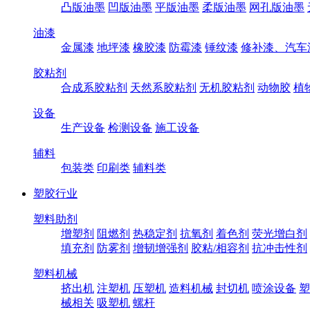
凸版油墨
凹版油墨
平版油墨
柔版油墨
网孔版油墨
油漆
金属漆
地坪漆
橡胶漆
防霉漆
锤纹漆
修补漆、汽车
胶粘剂
合成系胶粘剂
天然系胶粘剂
无机胶粘剂
动物胶
植
设备
生产设备
检测设备
施工设备
辅料
包装类
印刷类
辅料类
塑胶行业
塑料助剂
增塑剂
阻燃剂
热稳定剂
抗氧剂
着色剂
荧光增白剂
填充剂
防雾剂
增韧增强剂
胶粘/相容剂
抗冲击性剂
塑料机械
挤出机
注塑机
压塑机
造料机械
封切机
喷涂设备
塑
械相关
吸塑机
螺杆