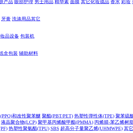
肤产品
眼部护理
男士用品
精华素
面膜
其它化妆成品
香水
彩妆
牙膏
洗涤用品其它
妆品设备
包装机
纸盒包装
辅助材料
(PPO)和改性聚苯醚
聚酯(PBT/PET)
热塑性弹性体(TPE)
聚苯硫醚(
液晶聚合物(LCP)
聚甲基丙烯酸甲酯(PMMA)
丙烯腈-苯乙烯树脂(
PF)
热塑性聚氨酯(TPU)
SBS
超高分子量聚乙烯(UHMWPE)
其