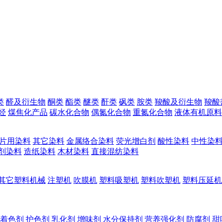
类
醛及衍生物
酮类
酯类
醚类
酐类
砜类
胺类
羧酸及衍生物
羧酸
烃
煤焦化产品
碳水化合物
偶氮化合物
重氮化合物
液体有机原料
片用染料
其它染料
金属络合染料
荧光增白剂
酸性染料
中性染
剂染料
造纸染料
木材染料
直接混纺染料
其它塑料机械
注塑机
吹膜机
塑料吸塑机
塑料吹塑机
塑料压延机
着色剂
护色剂
乳化剂
增味剂
水分保持剂
营养强化剂
防腐剂
甜