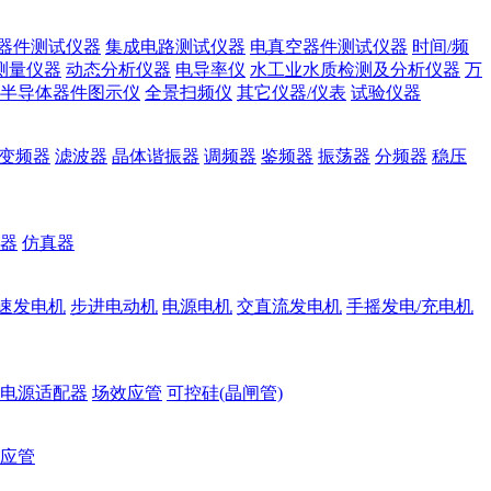
器件测试仪器
集成电路测试仪器
电真空器件测试仪器
时间/频
测量仪器
动态分析仪器
电导率仪
水工业水质检测及分析仪器
万
半导体器件图示仪
全景扫频仪
其它仪器/仪表
试验仪器
变频器
滤波器
晶体谐振器
调频器
鉴频器
振荡器
分频器
稳压
器
仿真器
速发电机
步进电动机
电源电机
交直流发电机
手摇发电/充电机
电源适配器
场效应管
可控硅(晶闸管)
应管