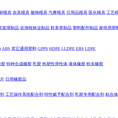
材模具
农具模具
服饰模具
汽摩模具
日用品模具
医化模具
工艺
筑装璜制品
农渔牧林业制品
鞋革类制品
塑料配件制品
家电用塑
)
ABS
其它通用塑料
GPPS
HDPE
LLDPE
EBS
LDPE
橡胶
特种合成橡胶
乳胶
热塑性弹性体
液体橡胶
粉末橡胶
片
日用橡胶品
剂
工艺操作系统配合剂
特性赋予配合剂
乳胶专用配合剂
粘合体