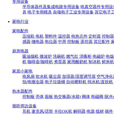
专用设备
半导体器件及集成电路专用设备
电真空器件专用设
具
电子专用模具
杂项电子工业专用设备
其它电子
家电行业
家电配件
压缩机
电机
塑料件
温控器
电热元件
定时器
控制器
感器
继电器
电位器
中周
控制板
遥控器
其它配件
厨房电器
吸油烟机
微波炉
洗碗机
燃气灶
消毒柜
电磁炉
电饭
机
咖啡壶/咖啡机
煮蛋器
家用酸奶机
制冰机
鲜米机
家居小家电
电风扇
饮水机
吸尘器
加湿器/湿度调节器
空气净化
拍/电驱虫器
电子垃圾桶
自动擦鞋机
纯水机/直饮机
热水器配件
控制板
壳体
面板
热交换器(水箱)
阀体
电磁阀
脉冲
视听周边设备
耳机
麦克风/话筒
卡拉OK机
解码器
电源
线材
插件