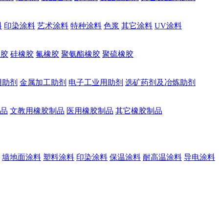
料
印染涂料
艺术涂料
特种涂料
色浆
其它涂料
UV涂料
橡胶
硅橡胶
氟橡胶
聚氨酯橡胶
聚硫橡胶
用助剂
金属加工助剂
电子工业用助剂
选矿药剂及冶炼助剂
品
文教用橡胶制品
医用橡胶制品
其它橡胶制品
墙地面涂料
塑料涂料
印染涂料
保温涂料
耐高温涂料
导电涂料