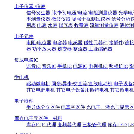
电子仪器 /仪表
信号发生器
脉冲仪
电压/电流/电阻测量仪器
光学电
率测量仪器
微波仪器
场强干扰测试仪器
信号分析
用表
电表
水表
煤气表
收费表
流量测量仪表
液位测
电子元件
电阻/电位器
电容器
电感器
磁性元器件
接插件(连接
器
功率放大器
逆变器
整流器
工业编码器
集成电路IC
语音IC
音乐IC
手机IC
电源IC
电视机IC
照相机IC
影
微电机
驱动微电机
同步/异步/交直流/直线电动机
电子设备
其它电源电机
其它电子设备用微特电机
其它微电机
电子器件
半导体分立器件
电真空器件
光电子、激光与显示器
库存电子元器件、材料
库存IC
IC代理
变频器代理
三极管代理
库存LED
L