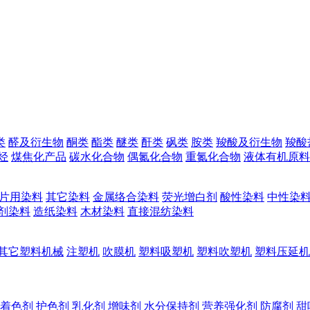
类
醛及衍生物
酮类
酯类
醚类
酐类
砜类
胺类
羧酸及衍生物
羧酸
烃
煤焦化产品
碳水化合物
偶氮化合物
重氮化合物
液体有机原料
片用染料
其它染料
金属络合染料
荧光增白剂
酸性染料
中性染
剂染料
造纸染料
木材染料
直接混纺染料
其它塑料机械
注塑机
吹膜机
塑料吸塑机
塑料吹塑机
塑料压延机
着色剂
护色剂
乳化剂
增味剂
水分保持剂
营养强化剂
防腐剂
甜