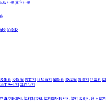
无版油墨
其它油墨
漆
物胶
矿物胶
发泡剂
交联剂
偶联剂
抗静电剂
润滑剂
脱模剂
流滴剂
防霉剂
固
加工改性剂
其它助剂
料真空吸塑机
塑料制袋机
塑料圆织拉丝机
塑料印刷机
废旧塑料