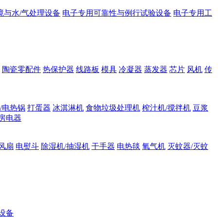
境与水/气处理设备
电子专用可靠性与例行试验设备
电子专用工
陶瓷零配件
热保护器
线路板
模具
冷凝器
蒸发器
芯片
风机
传
/电热锅
打蛋器
冰淇淋机
食物垃圾处理机
榨汁机/搅拌机
豆浆
房电器
风扇
电熨斗
除湿机/抽湿机
干手器
电热毯
氧气机
灭蚊器/灭蚊
设备