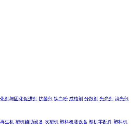
化剂与固化促进剂
抗菌剂
钛白粉
成核剂
分散剂
光亮剂
消光剂
再生机
塑机辅助设备
吹塑机
塑料检测设备
塑机零配件
塑料机