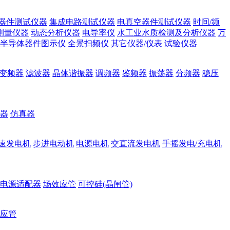
器件测试仪器
集成电路测试仪器
电真空器件测试仪器
时间/频
测量仪器
动态分析仪器
电导率仪
水工业水质检测及分析仪器
万
半导体器件图示仪
全景扫频仪
其它仪器/仪表
试验仪器
变频器
滤波器
晶体谐振器
调频器
鉴频器
振荡器
分频器
稳压
器
仿真器
速发电机
步进电动机
电源电机
交直流发电机
手摇发电/充电机
电源适配器
场效应管
可控硅(晶闸管)
应管