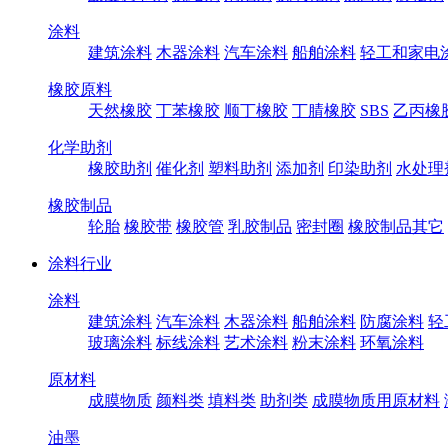
涂料
建筑涂料
木器涂料
汽车涂料
船舶涂料
轻工和家电
橡胶原料
天然橡胶
丁苯橡胶
顺丁橡胶
丁腈橡胶
SBS
乙丙橡
化学助剂
橡胶助剂
催化剂
塑料助剂
添加剂
印染助剂
水处理
橡胶制品
轮胎
橡胶带
橡胶管
乳胶制品
密封圈
橡胶制品其它
涂料行业
涂料
建筑涂料
汽车涂料
木器涂料
船舶涂料
防腐涂料
轻
玻璃涂料
标线涂料
艺术涂料
粉末涂料
环氧涂料
原材料
成膜物质
颜料类
填料类
助剂类
成膜物质用原材料
油墨