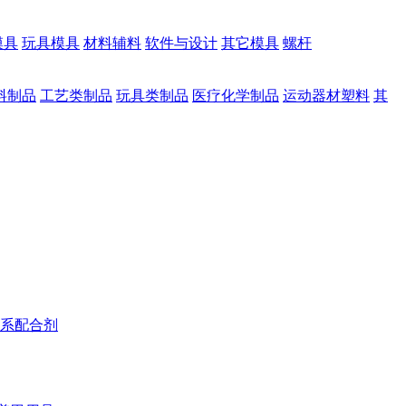
模具
玩具模具
材料辅料
软件与设计
其它模具
螺杆
料制品
工艺类制品
玩具类制品
医疗化学制品
运动器材塑料
其
系配合剂