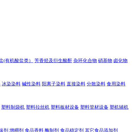
盐(有机酸盐类）
芳香烃及衍生酸酐
杂环化合物
硝基物
卤化物
料
冰染染料
碱性染料
阳离子染料
直接染料
分散染料
食用染料
塑料制袋机
塑料拉丝机
塑料板材设备
塑料管材设备
塑机辅机
味剂
增稠剂
食品香料
酶制剂
食品稳定剂
其它食品添加剂