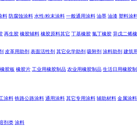
涂料
防腐蚀涂料
水性/粉末涂料
一般通用涂料
油墨
油漆
塑料涂
胶
再生胶
橡胶辅料
橡胶原料其它
丁基橡胶
氯丁橡胶
异戊二烯
剂
皮革用助剂
表面活性剂
其它化学助剂
吸附剂
涂料助剂
建筑
橡胶板
橡胶片
工业用橡胶制品
农业用橡胶制品
生活日用橡胶制
工涂料
铁路公路涂料
通用涂料
其它专用涂料
辅助材料
金属涂料
溶剂类
涂料