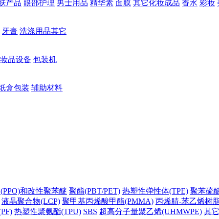
肤产品
眼部护理
男士用品
精华素
面膜
其它化妆成品
香水
彩妆
牙膏
洗涤用品其它
妆品设备
包装机
纸盒包装
辅助材料
(PPO)和改性聚苯醚
聚酯(PBT/PET)
热塑性弹性体(TPE)
聚苯硫醚(
液晶聚合物(LCP)
聚甲基丙烯酸甲酯(PMMA)
丙烯腈-苯乙烯树脂(
PF)
热塑性聚氨酯(TPU)
SBS
超高分子量聚乙烯(UHMWPE)
其