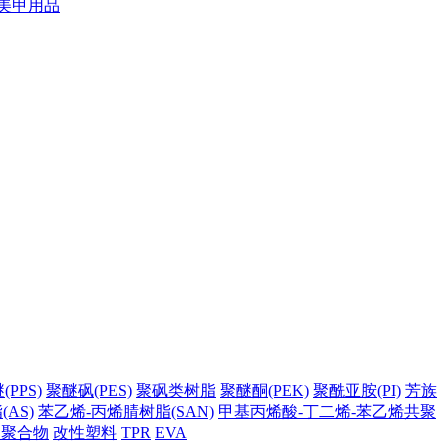
美甲用品
PPS)
聚醚砜(PES)
聚砜类树脂
聚醚酮(PEK)
聚酰亚胺(PI)
芳族
AS)
苯乙烯-丙烯腈树脂(SAN)
甲基丙烯酸-丁二烯-苯乙烯共聚
它聚合物
改性塑料
TPR
EVA