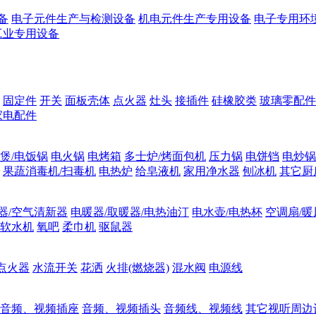
备
电子元件生产与检测设备
机电元件生产专用设备
电子专用环
工业专用设备
固定件
开关
面板壳体
点火器
灶头
接插件
硅橡胶类
玻璃零配件
家电配件
煲/电饭锅
电火锅
电烤箱
多士炉/烤面包机
压力锅
电饼铛
电炒锅
果蔬消毒机/扫毒机
电热炉
给皂液机
家用净水器
刨冰机
其它厨
器/空气清新器
电暖器/取暖器/电热油汀
电水壶/电热杯
空调扇/暖
软水机
氧吧
柔巾机
驱鼠器
点火器
水流开关
花洒
火排(燃烧器)
混水阀
电源线
音频、视频插座
音频、视频插头
音频线、视频线
其它视听周边