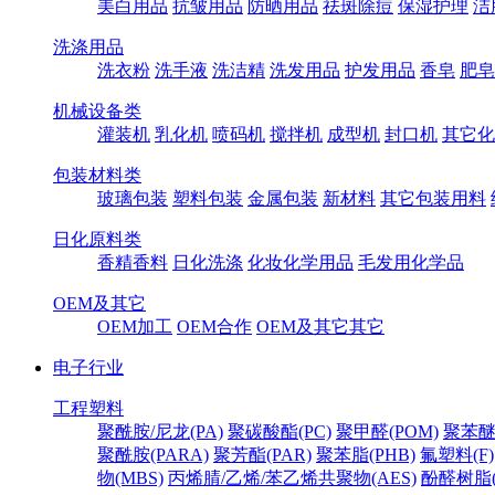
美白用品
抗皱用品
防晒用品
祛斑除痘
保湿护理
洁
洗涤用品
洗衣粉
洗手液
洗洁精
洗发用品
护发用品
香皂
肥皂
机械设备类
灌装机
乳化机
喷码机
搅拌机
成型机
封口机
其它化
包装材料类
玻璃包装
塑料包装
金属包装
新材料
其它包装用料
日化原料类
香精香料
日化洗涤
化妆化学用品
毛发用化学品
OEM及其它
OEM加工
OEM合作
OEM及其它其它
电子行业
工程塑料
聚酰胺/尼龙(PA)
聚碳酸酯(PC)
聚甲醛(POM)
聚苯醚
聚酰胺(PARA)
聚芳酯(PAR)
聚苯脂(PHB)
氟塑料(F)
物(MBS)
丙烯腈/乙烯/苯乙烯共聚物(AES)
酚醛树脂(