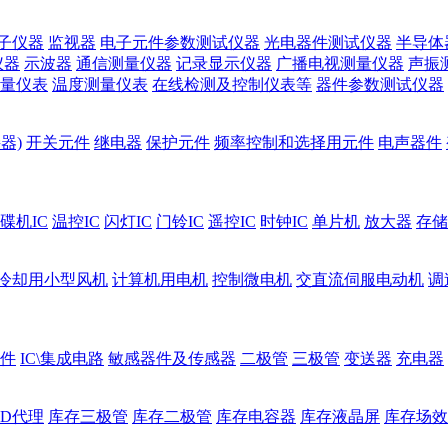
子仪器
监视器
电子元件参数测试仪器
光电器件测试仪器
半导体
仪器
示波器
通信测量仪器
记录显示仪器
广播电视测量仪器
声振
量仪表
温度测量仪表
在线检测及控制仪表等
器件参数测试仪器
器)
开关元件
继电器
保护元件
频率控制和选择用元件
电声器件
碟机IC
温控IC
闪灯IC
门铃IC
遥控IC
时钟IC
单片机
放大器
存储
冷却用小型风机
计算机用电机
控制微电机
交直流伺服电动机
调
件
IC\集成电路
敏感器件及传感器
二极管
三极管
变送器
充电器
ED代理
库存三极管
库存二极管
库存电容器
库存液晶屏
库存场效