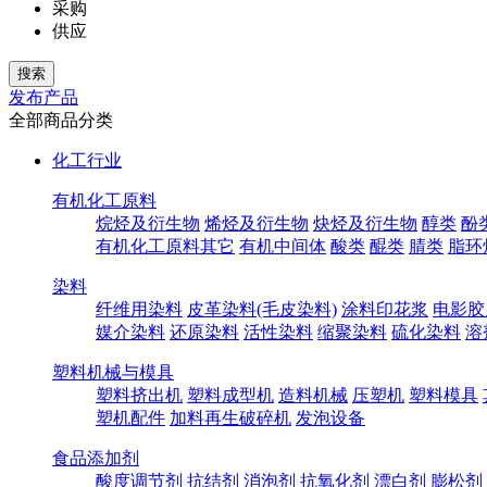
采购
供应
发布产品
全部商品分类
化工行业
有机化工原料
烷烃及衍生物
烯烃及衍生物
炔烃及衍生物
醇类
酚
有机化工原料其它
有机中间体
酸类
醌类
腈类
脂环
染料
纤维用染料
皮革染料(毛皮染料)
涂料印花浆
电影胶
媒介染料
还原染料
活性染料
缩聚染料
硫化染料
溶
塑料机械与模具
塑料挤出机
塑料成型机
造料机械
压塑机
塑料模具
塑机配件
加料再生破碎机
发泡设备
食品添加剂
酸度调节剂
抗结剂
消泡剂
抗氧化剂
漂白剂
膨松剂