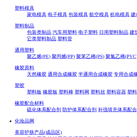
塑料模具
家电模具
电子模具
包装模具
航空模具
机电模具
建
塑料制品
包装类制品
汽车用塑料
电子塑料
日用塑料制品
建
它类塑料制品
塑料管
通用塑料
聚乙烯(PE)
聚丙烯(PP)
聚苯乙稀(PS)
聚氯乙稀(PVC
橡胶原料
天然橡胶
通用合成橡胶
半通用合成橡胶
专用合成
塑胶
塑料板
橡胶板
塑料棒
塑料网
塑料丝
塑料容器
塑料
橡胶配合材料
硫化体系配合剂
防护体系配合剂
补强填充体系配合
化妆品网
美容护肤产品(成品区)