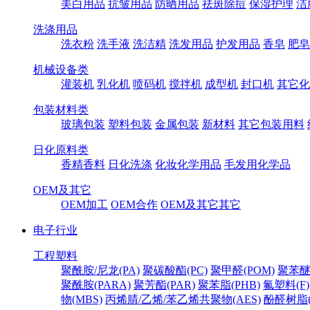
美白用品
抗皱用品
防晒用品
祛斑除痘
保湿护理
洁
洗涤用品
洗衣粉
洗手液
洗洁精
洗发用品
护发用品
香皂
肥皂
机械设备类
灌装机
乳化机
喷码机
搅拌机
成型机
封口机
其它化
包装材料类
玻璃包装
塑料包装
金属包装
新材料
其它包装用料
日化原料类
香精香料
日化洗涤
化妆化学用品
毛发用化学品
OEM及其它
OEM加工
OEM合作
OEM及其它其它
电子行业
工程塑料
聚酰胺/尼龙(PA)
聚碳酸酯(PC)
聚甲醛(POM)
聚苯醚
聚酰胺(PARA)
聚芳酯(PAR)
聚苯脂(PHB)
氟塑料(F)
物(MBS)
丙烯腈/乙烯/苯乙烯共聚物(AES)
酚醛树脂(