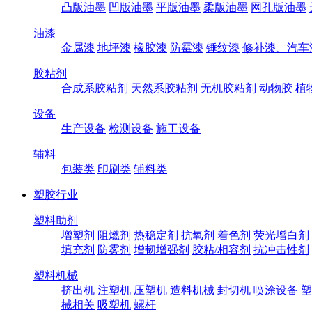
凸版油墨
凹版油墨
平版油墨
柔版油墨
网孔版油墨
油漆
金属漆
地坪漆
橡胶漆
防霉漆
锤纹漆
修补漆、汽车
胶粘剂
合成系胶粘剂
天然系胶粘剂
无机胶粘剂
动物胶
植
设备
生产设备
检测设备
施工设备
辅料
包装类
印刷类
辅料类
塑胶行业
塑料助剂
增塑剂
阻燃剂
热稳定剂
抗氧剂
着色剂
荧光增白剂
填充剂
防雾剂
增韧增强剂
胶粘/相容剂
抗冲击性剂
塑料机械
挤出机
注塑机
压塑机
造料机械
封切机
喷涂设备
塑
械相关
吸塑机
螺杆