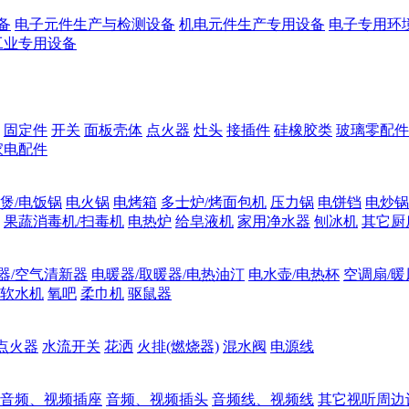
备
电子元件生产与检测设备
机电元件生产专用设备
电子专用环
工业专用设备
固定件
开关
面板壳体
点火器
灶头
接插件
硅橡胶类
玻璃零配件
家电配件
煲/电饭锅
电火锅
电烤箱
多士炉/烤面包机
压力锅
电饼铛
电炒锅
果蔬消毒机/扫毒机
电热炉
给皂液机
家用净水器
刨冰机
其它厨
器/空气清新器
电暖器/取暖器/电热油汀
电水壶/电热杯
空调扇/暖
软水机
氧吧
柔巾机
驱鼠器
点火器
水流开关
花洒
火排(燃烧器)
混水阀
电源线
音频、视频插座
音频、视频插头
音频线、视频线
其它视听周边