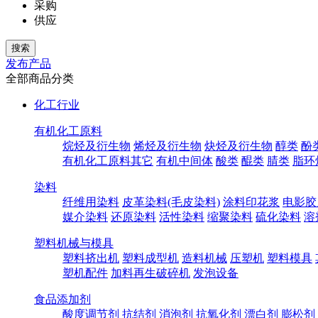
采购
供应
发布产品
全部商品分类
化工行业
有机化工原料
烷烃及衍生物
烯烃及衍生物
炔烃及衍生物
醇类
酚
有机化工原料其它
有机中间体
酸类
醌类
腈类
脂环
染料
纤维用染料
皮革染料(毛皮染料)
涂料印花浆
电影胶
媒介染料
还原染料
活性染料
缩聚染料
硫化染料
溶
塑料机械与模具
塑料挤出机
塑料成型机
造料机械
压塑机
塑料模具
塑机配件
加料再生破碎机
发泡设备
食品添加剂
酸度调节剂
抗结剂
消泡剂
抗氧化剂
漂白剂
膨松剂