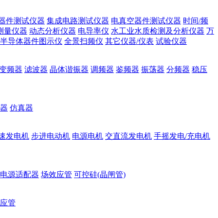
器件测试仪器
集成电路测试仪器
电真空器件测试仪器
时间/频
测量仪器
动态分析仪器
电导率仪
水工业水质检测及分析仪器
万
半导体器件图示仪
全景扫频仪
其它仪器/仪表
试验仪器
变频器
滤波器
晶体谐振器
调频器
鉴频器
振荡器
分频器
稳压
器
仿真器
速发电机
步进电动机
电源电机
交直流发电机
手摇发电/充电机
电源适配器
场效应管
可控硅(晶闸管)
应管