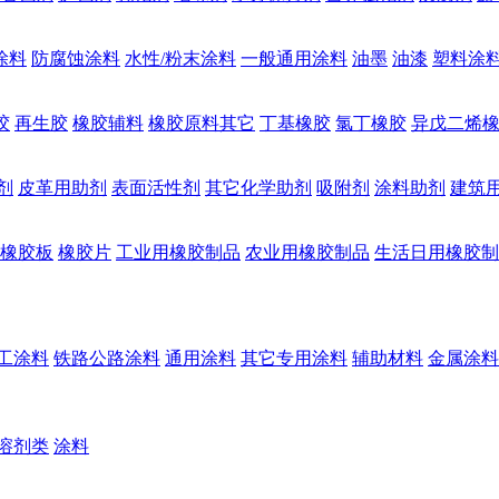
涂料
防腐蚀涂料
水性/粉末涂料
一般通用涂料
油墨
油漆
塑料涂
胶
再生胶
橡胶辅料
橡胶原料其它
丁基橡胶
氯丁橡胶
异戊二烯
剂
皮革用助剂
表面活性剂
其它化学助剂
吸附剂
涂料助剂
建筑
橡胶板
橡胶片
工业用橡胶制品
农业用橡胶制品
生活日用橡胶制
工涂料
铁路公路涂料
通用涂料
其它专用涂料
辅助材料
金属涂料
溶剂类
涂料