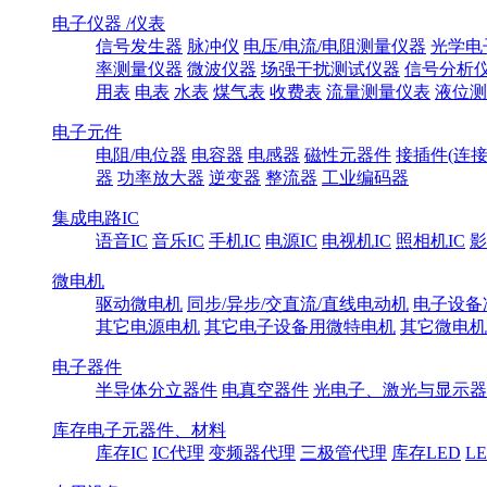
电子仪器 /仪表
信号发生器
脉冲仪
电压/电流/电阻测量仪器
光学电
率测量仪器
微波仪器
场强干扰测试仪器
信号分析
用表
电表
水表
煤气表
收费表
流量测量仪表
液位测
电子元件
电阻/电位器
电容器
电感器
磁性元器件
接插件(连接
器
功率放大器
逆变器
整流器
工业编码器
集成电路IC
语音IC
音乐IC
手机IC
电源IC
电视机IC
照相机IC
影
微电机
驱动微电机
同步/异步/交直流/直线电动机
电子设备
其它电源电机
其它电子设备用微特电机
其它微电机
电子器件
半导体分立器件
电真空器件
光电子、激光与显示器
库存电子元器件、材料
库存IC
IC代理
变频器代理
三极管代理
库存LED
L