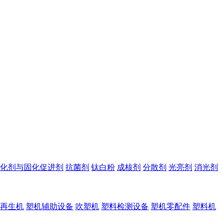
化剂与固化促进剂
抗菌剂
钛白粉
成核剂
分散剂
光亮剂
消光剂
再生机
塑机辅助设备
吹塑机
塑料检测设备
塑机零配件
塑料机