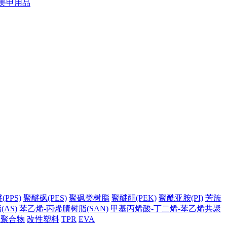
美甲用品
PPS)
聚醚砜(PES)
聚砜类树脂
聚醚酮(PEK)
聚酰亚胺(PI)
芳族
AS)
苯乙烯-丙烯腈树脂(SAN)
甲基丙烯酸-丁二烯-苯乙烯共聚
它聚合物
改性塑料
TPR
EVA