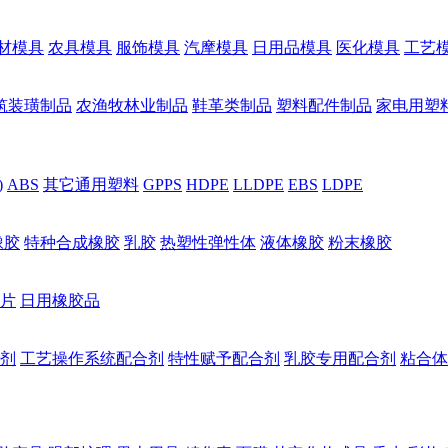
材模具
农具模具
服饰模具
汽摩模具
日用品模具
医化模具
工艺
筑装璜制品
农渔牧林业制品
鞋革类制品
塑料配件制品
家电用塑
)
ABS
其它通用塑料
GPPS
HDPE
LLDPE
EBS
LDPE
橡胶
特种合成橡胶
乳胶
热塑性弹性体
液体橡胶
粉末橡胶
片
日用橡胶品
剂
工艺操作系统配合剂
特性赋予配合剂
乳胶专用配合剂
粘合体