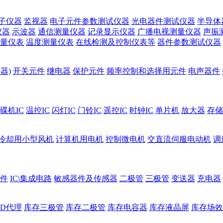
子仪器
监视器
电子元件参数测试仪器
光电器件测试仪器
半导体
仪器
示波器
通信测量仪器
记录显示仪器
广播电视测量仪器
声振
量仪表
温度测量仪表
在线检测及控制仪表等
器件参数测试仪器
器)
开关元件
继电器
保护元件
频率控制和选择用元件
电声器件
碟机IC
温控IC
闪灯IC
门铃IC
遥控IC
时钟IC
单片机
放大器
存储
冷却用小型风机
计算机用电机
控制微电机
交直流伺服电动机
调
件
IC\集成电路
敏感器件及传感器
二极管
三极管
变送器
充电器
ED代理
库存三极管
库存二极管
库存电容器
库存液晶屏
库存场效