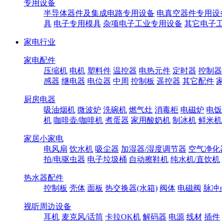
专用设备
半导体器件及集成电路专用设备
电真空器件专用设
具
电子专用模具
杂项电子工业专用设备
其它电子
家电行业
家电配件
压缩机
电机
塑料件
温控器
电热元件
定时器
控制器
感器
继电器
电位器
中周
控制板
遥控器
其它配件
厨房电器
吸油烟机
微波炉
洗碗机
燃气灶
消毒柜
电磁炉
电饭
机
咖啡壶/咖啡机
煮蛋器
家用酸奶机
制冰机
鲜米机
家居小家电
电风扇
饮水机
吸尘器
加湿器/湿度调节器
空气净化
拍/电驱虫器
电子垃圾桶
自动擦鞋机
纯水机/直饮机
热水器配件
控制板
壳体
面板
热交换器(水箱)
阀体
电磁阀
脉冲
视听周边设备
耳机
麦克风/话筒
卡拉OK机
解码器
电源
线材
插件