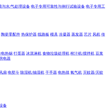
境与水/气处理设备
电子专用可靠性与例行试验设备
电子专用工
陶瓷零配件
热保护器
线路板
模具
冷凝器
蒸发器
芯片
风机
传
/电热锅
打蛋器
冰淇淋机
食物垃圾处理机
榨汁机/搅拌机
豆浆
房电器
风扇
电熨斗
除湿机/抽湿机
干手器
电热毯
氧气机
灭蚊器/灭蚊
设备