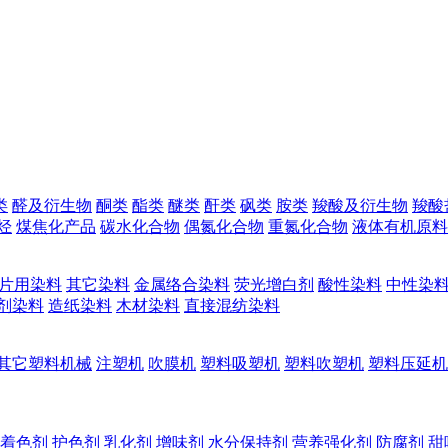
类
醛及衍生物
酮类
酯类
醚类
酐类
砜类
胺类
羧酸及衍生物
羧酸
烃
煤焦化产品
碳水化合物
偶氮化合物
重氮化合物
液体有机原料
片用染料
其它染料
金属络合染料
荧光增白剂
酸性染料
中性染
剂染料
造纸染料
木材染料
直接混纺染料
其它塑料机械
注塑机
吹膜机
塑料吸塑机
塑料吹塑机
塑料压延机
着色剂
护色剂
乳化剂
增味剂
水分保持剂
营养强化剂
防腐剂
甜