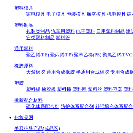
塑料模具
家电模具
电子模具
包装模具
航空模具
机电模具
建
塑料制品
包装类制品
汽车用塑料
电子塑料
日用塑料制品
建
它类塑料制品
塑料管
通用塑料
聚乙烯(PE)
聚丙烯(PP)
聚苯乙稀(PS)
聚氯乙稀(PVC
橡胶原料
天然橡胶
通用合成橡胶
半通用合成橡胶
专用合成
塑胶
塑料板
橡胶板
塑料棒
塑料网
塑料丝
塑料容器
塑料
橡胶配合材料
硫化体系配合剂
防护体系配合剂
补强填充体系配合
化妆品网
美容护肤产品(成品区)