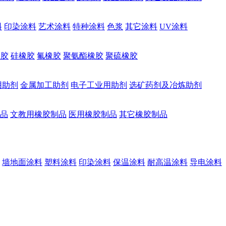
料
印染涂料
艺术涂料
特种涂料
色浆
其它涂料
UV涂料
橡胶
硅橡胶
氟橡胶
聚氨酯橡胶
聚硫橡胶
用助剂
金属加工助剂
电子工业用助剂
选矿药剂及冶炼助剂
品
文教用橡胶制品
医用橡胶制品
其它橡胶制品
墙地面涂料
塑料涂料
印染涂料
保温涂料
耐高温涂料
导电涂料