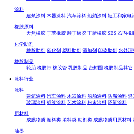
涂料
建筑涂料
木器涂料
汽车涂料
船舶涂料
轻工和家电
橡胶原料
天然橡胶
丁苯橡胶
顺丁橡胶
丁腈橡胶
SBS
乙丙橡
化学助剂
橡胶助剂
催化剂
塑料助剂
添加剂
印染助剂
水处理
橡胶制品
轮胎
橡胶带
橡胶管
乳胶制品
密封圈
橡胶制品其它
涂料行业
涂料
建筑涂料
汽车涂料
木器涂料
船舶涂料
防腐涂料
轻
玻璃涂料
标线涂料
艺术涂料
粉末涂料
环氧涂料
原材料
成膜物质
颜料类
填料类
助剂类
成膜物质用原材料
油墨