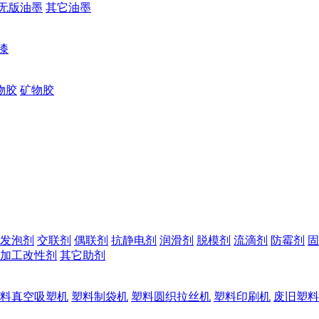
无版油墨
其它油墨
漆
物胶
矿物胶
发泡剂
交联剂
偶联剂
抗静电剂
润滑剂
脱模剂
流滴剂
防霉剂
固
加工改性剂
其它助剂
料真空吸塑机
塑料制袋机
塑料圆织拉丝机
塑料印刷机
废旧塑料