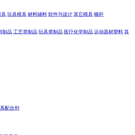
模具
玩具模具
材料辅料
软件与设计
其它模具
螺杆
料制品
工艺类制品
玩具类制品
医疗化学制品
运动器材塑料
其
系配合剂