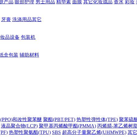
肤产品
眼部护理
男士用品
精华素
面膜
其它化妆成品
香水
彩妆
牙膏
洗涤用品其它
妆品设备
包装机
纸盒包装
辅助材料
(PPO)和改性聚苯醚
聚酯(PBT/PET)
热塑性弹性体(TPE)
聚苯硫醚(
液晶聚合物(LCP)
聚甲基丙烯酸甲酯(PMMA)
丙烯腈-苯乙烯树脂(
PF)
热塑性聚氨酯(TPU)
SBS
超高分子量聚乙烯(UHMWPE)
其