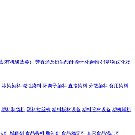
盐(有机酸盐类）
芳香烃及衍生酸酐
杂环化合物
硝基物
卤化物
料
冰染染料
碱性染料
阳离子染料
直接染料
分散染料
食用染料
塑料制袋机
塑料拉丝机
塑料板材设备
塑料管材设备
塑机辅机
味剂
增稠剂
食品香料
酶制剂
食品稳定剂
其它食品添加剂