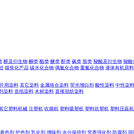
类
醛及衍生物
酮类
酯类
醚类
酐类
砜类
胺类
羧酸及衍生物
羧酸
烃
煤焦化产品
碳水化合物
偶氮化合物
重氮化合物
液体有机原料
片用染料
其它染料
金属络合染料
荧光增白剂
酸性染料
中性染
剂染料
造纸染料
木材染料
直接混纺染料
其它塑料机械
注塑机
吹膜机
塑料吸塑机
塑料吹塑机
塑料压延机
着色剂
护色剂
乳化剂
增味剂
水分保持剂
营养强化剂
防腐剂
甜