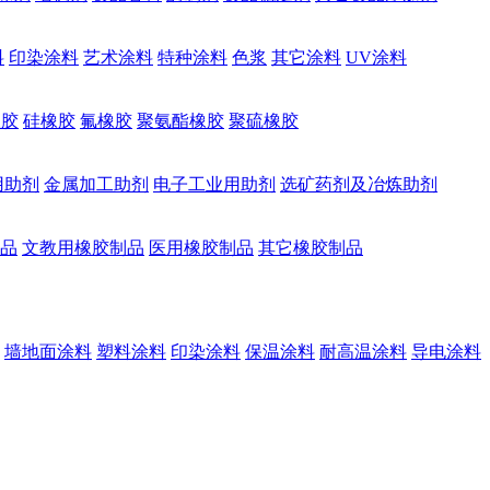
料
印染涂料
艺术涂料
特种涂料
色浆
其它涂料
UV涂料
橡胶
硅橡胶
氟橡胶
聚氨酯橡胶
聚硫橡胶
用助剂
金属加工助剂
电子工业用助剂
选矿药剂及冶炼助剂
品
文教用橡胶制品
医用橡胶制品
其它橡胶制品
墙地面涂料
塑料涂料
印染涂料
保温涂料
耐高温涂料
导电涂料