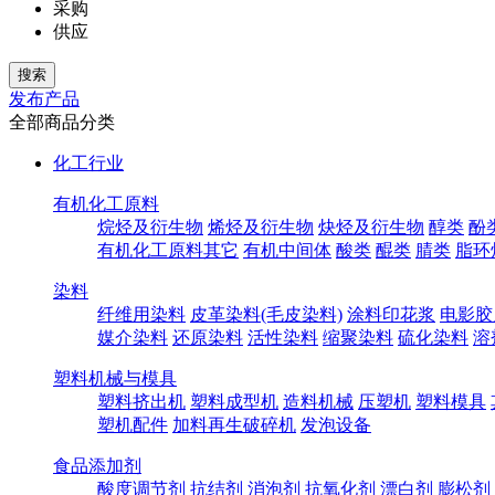
采购
供应
发布产品
全部商品分类
化工行业
有机化工原料
烷烃及衍生物
烯烃及衍生物
炔烃及衍生物
醇类
酚
有机化工原料其它
有机中间体
酸类
醌类
腈类
脂环
染料
纤维用染料
皮革染料(毛皮染料)
涂料印花浆
电影胶
媒介染料
还原染料
活性染料
缩聚染料
硫化染料
溶
塑料机械与模具
塑料挤出机
塑料成型机
造料机械
压塑机
塑料模具
塑机配件
加料再生破碎机
发泡设备
食品添加剂
酸度调节剂
抗结剂
消泡剂
抗氧化剂
漂白剂
膨松剂