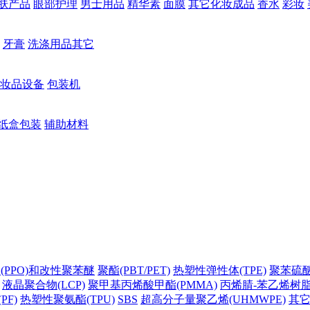
肤产品
眼部护理
男士用品
精华素
面膜
其它化妆成品
香水
彩妆
牙膏
洗涤用品其它
妆品设备
包装机
纸盒包装
辅助材料
(PPO)和改性聚苯醚
聚酯(PBT/PET)
热塑性弹性体(TPE)
聚苯硫醚(
液晶聚合物(LCP)
聚甲基丙烯酸甲酯(PMMA)
丙烯腈-苯乙烯树脂(
PF)
热塑性聚氨酯(TPU)
SBS
超高分子量聚乙烯(UHMWPE)
其