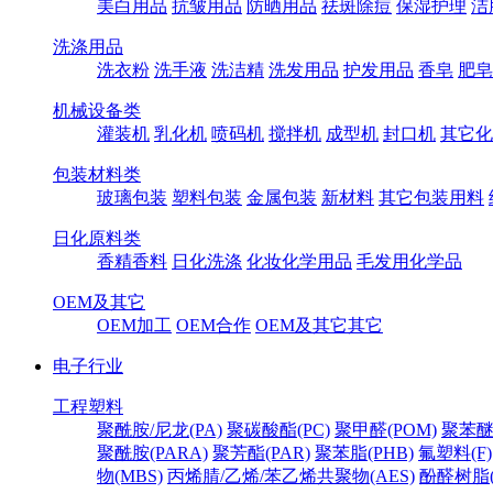
美白用品
抗皱用品
防晒用品
祛斑除痘
保湿护理
洁
洗涤用品
洗衣粉
洗手液
洗洁精
洗发用品
护发用品
香皂
肥皂
机械设备类
灌装机
乳化机
喷码机
搅拌机
成型机
封口机
其它化
包装材料类
玻璃包装
塑料包装
金属包装
新材料
其它包装用料
日化原料类
香精香料
日化洗涤
化妆化学用品
毛发用化学品
OEM及其它
OEM加工
OEM合作
OEM及其它其它
电子行业
工程塑料
聚酰胺/尼龙(PA)
聚碳酸酯(PC)
聚甲醛(POM)
聚苯醚
聚酰胺(PARA)
聚芳酯(PAR)
聚苯脂(PHB)
氟塑料(F)
物(MBS)
丙烯腈/乙烯/苯乙烯共聚物(AES)
酚醛树脂(