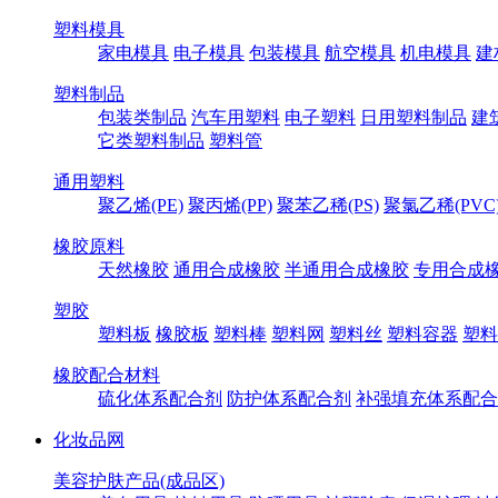
塑料模具
家电模具
电子模具
包装模具
航空模具
机电模具
建
塑料制品
包装类制品
汽车用塑料
电子塑料
日用塑料制品
建
它类塑料制品
塑料管
通用塑料
聚乙烯(PE)
聚丙烯(PP)
聚苯乙稀(PS)
聚氯乙稀(PVC
橡胶原料
天然橡胶
通用合成橡胶
半通用合成橡胶
专用合成
塑胶
塑料板
橡胶板
塑料棒
塑料网
塑料丝
塑料容器
塑料
橡胶配合材料
硫化体系配合剂
防护体系配合剂
补强填充体系配合
化妆品网
美容护肤产品(成品区)