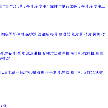
境与水/气处理设备
电子专用可靠性与例行试验设备
电子专用工
陶瓷零配件
热保护器
线路板
模具
冷凝器
蒸发器
芯片
风机
传
/电热锅
打蛋器
冰淇淋机
食物垃圾处理机
榨汁机/搅拌机
豆浆
房电器
风扇
电熨斗
除湿机/抽湿机
干手器
电热毯
氧气机
灭蚊器/灭蚊
设备