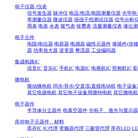
电子仪器 /仪表
信号发生器
脉冲仪
电压/电流/电阻测量仪器
光学电
率测量仪器
微波仪器
场强干扰测试仪器
信号分析
用表
电表
水表
煤气表
收费表
流量测量仪表
液位测
电子元件
电阻/电位器
电容器
电感器
磁性元器件
接插件(连接
器
功率放大器
逆变器
整流器
工业编码器
集成电路IC
语音IC
音乐IC
手机IC
电源IC
电视机IC
照相机IC
影
微电机
驱动微电机
同步/异步/交直流/直线电动机
电子设备
其它电源电机
其它电子设备用微特电机
其它微电机
电子器件
半导体分立器件
电真空器件
光电子、激光与显示器
库存电子元器件、材料
库存IC
IC代理
变频器代理
三极管代理
库存LED
L