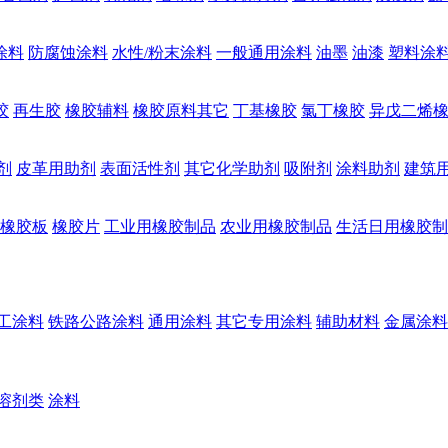
涂料
防腐蚀涂料
水性/粉末涂料
一般通用涂料
油墨
油漆
塑料涂
胶
再生胶
橡胶辅料
橡胶原料其它
丁基橡胶
氯丁橡胶
异戊二烯
剂
皮革用助剂
表面活性剂
其它化学助剂
吸附剂
涂料助剂
建筑
橡胶板
橡胶片
工业用橡胶制品
农业用橡胶制品
生活日用橡胶制
工涂料
铁路公路涂料
通用涂料
其它专用涂料
辅助材料
金属涂料
溶剂类
涂料