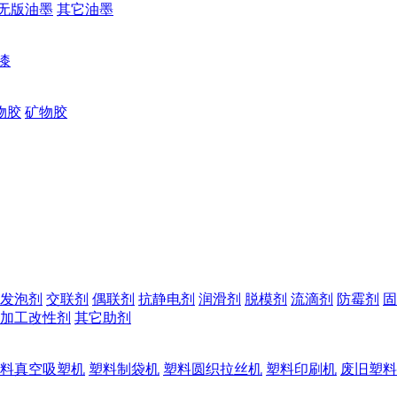
无版油墨
其它油墨
漆
物胶
矿物胶
发泡剂
交联剂
偶联剂
抗静电剂
润滑剂
脱模剂
流滴剂
防霉剂
固
加工改性剂
其它助剂
料真空吸塑机
塑料制袋机
塑料圆织拉丝机
塑料印刷机
废旧塑料