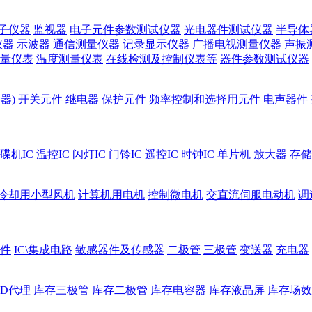
子仪器
监视器
电子元件参数测试仪器
光电器件测试仪器
半导体
仪器
示波器
通信测量仪器
记录显示仪器
广播电视测量仪器
声振
量仪表
温度测量仪表
在线检测及控制仪表等
器件参数测试仪器
器)
开关元件
继电器
保护元件
频率控制和选择用元件
电声器件
碟机IC
温控IC
闪灯IC
门铃IC
遥控IC
时钟IC
单片机
放大器
存储
冷却用小型风机
计算机用电机
控制微电机
交直流伺服电动机
调
件
IC\集成电路
敏感器件及传感器
二极管
三极管
变送器
充电器
ED代理
库存三极管
库存二极管
库存电容器
库存液晶屏
库存场效