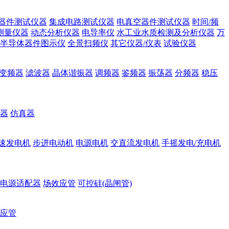
器件测试仪器
集成电路测试仪器
电真空器件测试仪器
时间/频
测量仪器
动态分析仪器
电导率仪
水工业水质检测及分析仪器
万
半导体器件图示仪
全景扫频仪
其它仪器/仪表
试验仪器
变频器
滤波器
晶体谐振器
调频器
鉴频器
振荡器
分频器
稳压
器
仿真器
速发电机
步进电动机
电源电机
交直流发电机
手摇发电/充电机
电源适配器
场效应管
可控硅(晶闸管)
应管