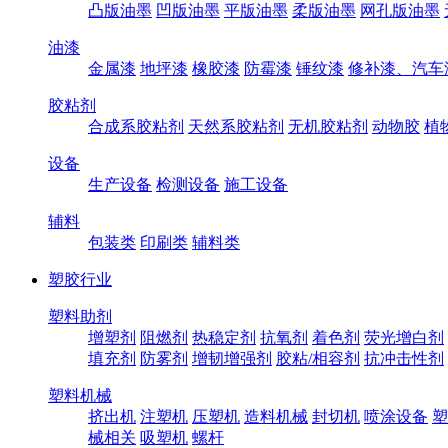
凸版油墨
凹版油墨
平版油墨
柔版油墨
网孔版油墨
油漆
金属漆
地坪漆
橡胶漆
防霉漆
锤纹漆
修补漆、汽车
胶粘剂
合成系胶粘剂
天然系胶粘剂
无机胶粘剂
动物胶
植
设备
生产设备
检测设备
施工设备
辅料
包装类
印刷类
辅料类
塑胶行业
塑料助剂
增塑剂
阻燃剂
热稳定剂
抗氧剂
着色剂
荧光增白剂
填充剂
防雾剂
增韧增强剂
胶粘/相容剂
抗冲击性剂
塑料机械
挤出机
注塑机
压塑机
造料机械
封切机
喷涂设备
塑
械相关
吸塑机
螺杆