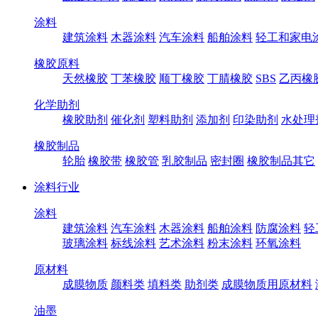
涂料
建筑涂料
木器涂料
汽车涂料
船舶涂料
轻工和家电
橡胶原料
天然橡胶
丁苯橡胶
顺丁橡胶
丁腈橡胶
SBS
乙丙橡
化学助剂
橡胶助剂
催化剂
塑料助剂
添加剂
印染助剂
水处理
橡胶制品
轮胎
橡胶带
橡胶管
乳胶制品
密封圈
橡胶制品其它
涂料行业
涂料
建筑涂料
汽车涂料
木器涂料
船舶涂料
防腐涂料
轻
玻璃涂料
标线涂料
艺术涂料
粉末涂料
环氧涂料
原材料
成膜物质
颜料类
填料类
助剂类
成膜物质用原材料
油墨