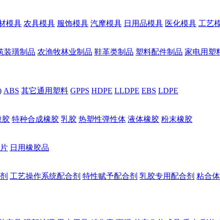
材模具
农具模具
服饰模具
汽摩模具
日用品模具
医化模具
工艺
筑装璜制品
农渔牧林业制品
鞋革类制品
塑料配件制品
家电用塑
)
ABS
其它通用塑料
GPPS
HDPE
LLDPE
EBS
LDPE
橡胶
特种合成橡胶
乳胶
热塑性弹性体
液体橡胶
粉末橡胶
片
日用橡胶品
剂
工艺操作系统配合剂
特性赋予配合剂
乳胶专用配合剂
粘合体