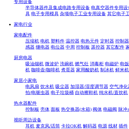
专用设备
半导体器件及集成电路专用设备
电真空器件专用设
具
电子专用模具
杂项电子工业专用设备
其它电子
家电行业
家电配件
压缩机
电机
塑料件
温控器
电热元件
定时器
控制器
感器
继电器
电位器
中周
控制板
遥控器
其它配件
厨房电器
吸油烟机
微波炉
洗碗机
燃气灶
消毒柜
电磁炉
电饭
机
咖啡壶/咖啡机
煮蛋器
家用酸奶机
制冰机
鲜米机
家居小家电
电风扇
饮水机
吸尘器
加湿器/湿度调节器
空气净化
拍/电驱虫器
电子垃圾桶
自动擦鞋机
纯水机/直饮机
热水器配件
控制板
壳体
面板
热交换器(水箱)
阀体
电磁阀
脉冲
视听周边设备
耳机
麦克风/话筒
卡拉OK机
解码器
电源
线材
插件