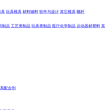
模具
玩具模具
材料辅料
软件与设计
其它模具
螺杆
料制品
工艺类制品
玩具类制品
医疗化学制品
运动器材塑料
其
系配合剂