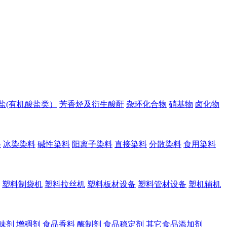
盐(有机酸盐类）
芳香烃及衍生酸酐
杂环化合物
硝基物
卤化物
料
冰染染料
碱性染料
阳离子染料
直接染料
分散染料
食用染料
塑料制袋机
塑料拉丝机
塑料板材设备
塑料管材设备
塑机辅机
味剂
增稠剂
食品香料
酶制剂
食品稳定剂
其它食品添加剂