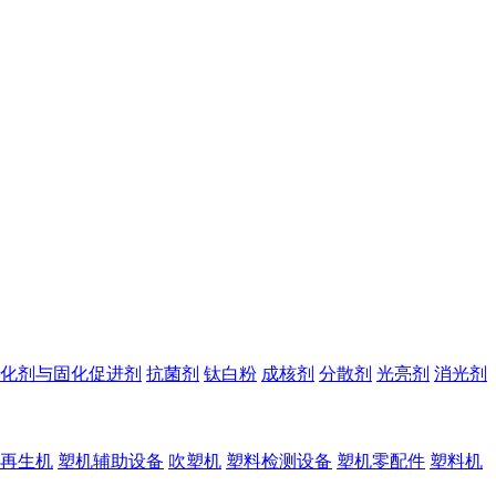
化剂与固化促进剂
抗菌剂
钛白粉
成核剂
分散剂
光亮剂
消光剂
再生机
塑机辅助设备
吹塑机
塑料检测设备
塑机零配件
塑料机