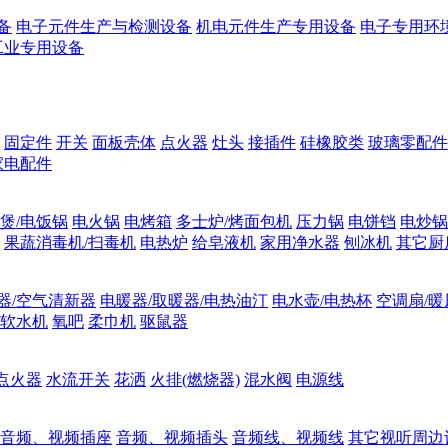
备
电子元件生产与检测设备
机电元件生产专用设备
电子专用环
工业专用设备
固定件
开关
面板壳体
点火器
灶头
接插件
硅橡胶类
玻璃零配件
家电配件
煲/电饭锅
电火锅
电烤箱
多士炉/烤面包机
压力锅
电饼铛
电炒锅
果蔬消毒机/扫毒机
电热炉
给皂液机
家用净水器
刨冰机
其它厨
器/空气清新器
电暖器/取暖器/电热油汀
电水壶/电热杯
空调扇/暖
软水机
氧吧
柔巾机
驱鼠器
点火器
水流开关
花洒
火排(燃烧器)
混水阀
电源线
音频、视频插座
音频、视频插头
音频线、视频线
其它视听周边