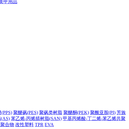
美甲用品
PPS)
聚醚砜(PES)
聚砜类树脂
聚醚酮(PEK)
聚酰亚胺(PI)
芳族
AS)
苯乙烯-丙烯腈树脂(SAN)
甲基丙烯酸-丁二烯-苯乙烯共聚
它聚合物
改性塑料
TPR
EVA